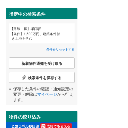
田沢湖線
(
3
)
指定中の検索条件
八戸線
(
0
)
磐越西線
(
14
)
詳しく見る
路線・駅
塚口駅
宮崎
鹿児島
沖縄
条件
1,500万円、建築条件付
陸羽西線
(
1
)
き土地を含む
左沢線
(
18
)
条件をリセットする
津軽線
(
2
)
こ
する
る
条件をリセットする
条件をリセットする
条件をリセットする
条件をリセットする
条件をリセットする
条件をリセットする
新着物件通知を受け取る
の
信越本線
(
25
)
検
索
検索条件を保存する
弥彦線
(
0
)
条
件
保存した条件の確認・通知設定の
総武本線
(
493
)
で
変更・解除は
マイページ
から行え
通
ます。
知
京葉線
(
7
)
を
受
久留里線
(
93
)
物件の絞り込み
け
取
山手線
(
0
)