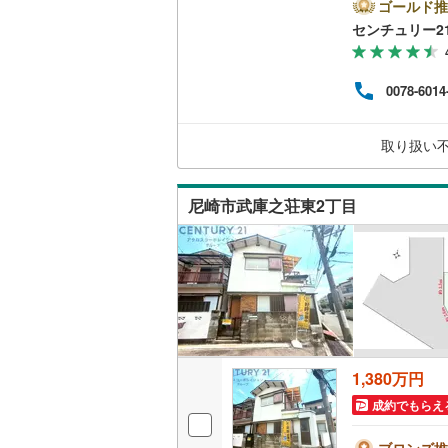
戸線
ゴールド推
の3つ
センチュリー2
南武線
(
6
)
兵庫
入や
横浜線
(
17
べて
0078-6014
安心
相模線
(
17
円台
いま
五日市線
(
取り扱い
問合
篠ノ井線
(
尼崎市武庫之荘東2丁目
常磐線（
伊東線
(
33
身延線
(
14
武豊線
(
21
関西本線（
1,380万円
参宮線
(
3
)
成約でもらえ
大糸線（J
ブロンズ推