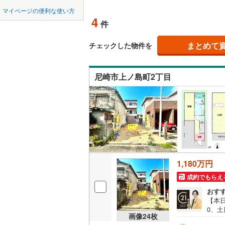
中国
鳥取
北上線
(
0
)
マイページの便利な使い方
オンライ
4
件
山田線
(
4
)
四国
徳島
大湊線
(
0
)
まとめて
オンライ
チェックした物件を
九州・沖縄
福岡
只見線
(
3
)
尼崎市上ノ島町2丁目
奥羽本線
(
男鹿線
(
1
)
0
0
0
0
0
0
該当物件
該当物件
該当物件
該当物件
該当物件
該当物件
件
件
件
件
件
件
羽越本線
(
飯山線
(
0
)
湘南新宿
1,180万円
(
196
)
成約でもらえ
外房線
(
64
おす
【本日
成田線
(
93
0、土
画像
24
枚
の特
東金線
(
26