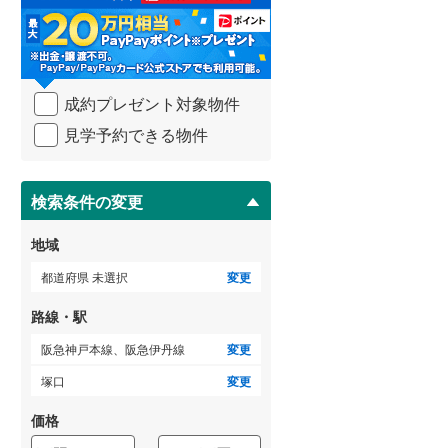
る
・
武蔵野線
(
77
)
条
件
横須賀線
(
4
)
を
成約プレゼント対象物件
マ
青梅線
(
45
)
イ
見学予約できる物件
ペ
小海線
(
31
)
ー
ジ
京浜東北線
(
25
)
に
検索条件の変更
総武線
(
22
)
保
存
地域
御殿場線
(
55
)
す
る
都道府県 未選択
変更
中央本線（JR東海）
(
136
)
路線・駅
太多線
(
69
)
阪急神戸本線、阪急伊丹線
変更
名松線
(
4
)
塚口
変更
東海道本線（JR西日本）
(
118
)
価格
小浜線
(
6
)