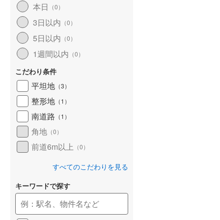
本日
（
0
）
和歌山線
(
82
)
3日以内
（
0
）
東西線
(
7
)
5日以内
（
0
）
予讃線
(
24
)
1週間以内
（
0
）
高徳線
(
13
)
こだわり条件
牟岐線
(
6
)
平坦地
（
3
）
整形地
（
1
）
山陽本線（JR九州）
(
5
)
南道路
（
1
）
篠栗線
(
9
)
角地
（
0
）
指宿枕崎線
(
172
)
前道6m以上
（
0
）
筑肥線
(
14
)
すべてのこだわりを見る
久大本線
(
34
)
キーワードで探す
日田彦山線
(
11
)
筑豊本線
(
35
)