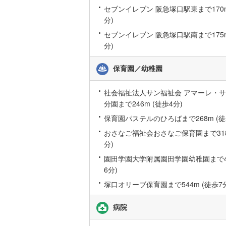
セブンイレブン 阪急塚口駅東まで170m
いすみ鉄
分)
IGRいわ
セブンイレブン 阪急塚口駅南まで175m
分)
弘南鉄道
保育園／幼稚園
由利高原
長野電鉄
社会福祉法人サン福祉会 アマーレ・
分園まで246m (徒歩4分)
宇都宮ラ
保育園パステルのひろばまで268m (徒
鹿島臨海
おさなご福祉会おさなご保育園まで318
分)
小湊鐵道
(
園田学園大学附属園田学園幼稚園まで42
上毛電気
6分)
流鉄流山
塚口オリーブ保育園まで544m (徒歩7
京成本線
(
病院
京成金町