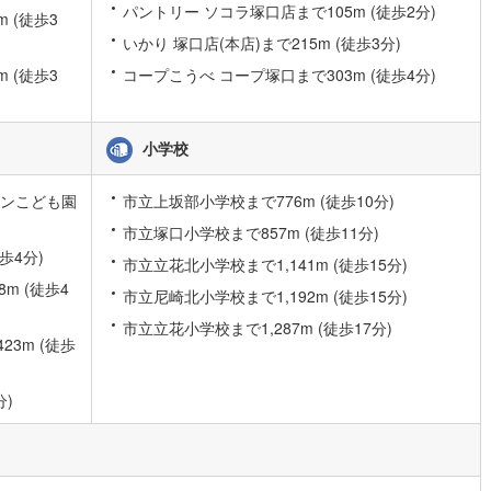
パントリー ソコラ塚口店まで105m (徒歩2分)
 (徒歩3
道
(
9
)
北越急行ほくほく線
(
1
)
いかり 塚口店(本店)まで215m (徒歩3分)
て銀河鉄道
(
4
)
青い森鉄道
(
4
)
 (徒歩3
コープこうべ コープ塚口まで303m (徒歩4分)
弘南線
(
0
)
弘南鉄道大鰐線
(
0
)
小学校
鉄道鳥海山ろく線
(
1
)
福島交通飯坂線
(
28
)
長野線
(
3
)
上田電鉄別所線
(
2
)
サンこども園
市立上坂部小学校まで776m (徒歩10分)
市立塚口小学校まで857m (徒歩11分)
イトレール
(
51
)
関東鉄道竜ケ崎線
(
6
)
歩4分)
市立立花北小学校まで1,141m (徒歩15分)
鉄道大洗鹿島線
(
109
)
ひたちなか海浜鉄道湊線
(
8
)
m (徒歩4
市立尼崎北小学校まで1,192m (徒歩15分)
47
)
千葉都市モノレール
(
18
)
市立立花小学校まで1,287m (徒歩17分)
3m (徒歩
鉄道上毛線
(
71
)
秩父鉄道
(
54
)
線
(
4
)
つくばエクスプレス
(
24
)
分)
94
)
京成押上線
(
1
)
線
(
1
)
京成千原線
(
15
)