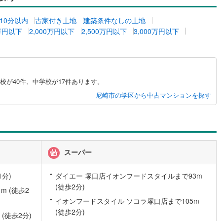
営地下鉄東山線
(
9
)
名古屋市営地下鉄名城線
(
11
)
10分以内
古家付き土地
建築条件なしの土地
0万円以下
2,000万円以下
2,500万円以下
3,000万円以下
営地下鉄桜通線
(
2
)
名古屋市営地下鉄上飯田線
(
4
)
地下鉄烏丸線
(
17
)
京都市営地下鉄東西線
(
26
)
tro今里筋線
(
3
)
OsakaMetro御堂筋線
(
10
)
が40件、中学校が17件あります。
tro四つ橋線
(
5
)
OsakaMetro中央線
(
7
)
尼崎市の学区から中古マンションを探す
tro堺筋線
(
0
)
神戸市営地下鉄西神・山手線
(
9
)
下鉄空港線
(
4
)
福岡市地下鉄箱崎線
(
0
)
1
)
函館市電
(
0
)
スーパー
りび鉄道
(
0
)
わたらせ渓谷鐵道
(
19
)
分)
ダイエー 塚口店イオンフードスタイルまで93m
(徒歩2分)
行
(
37
)
会津鉄道
(
3
)
 (徒歩2
イオンフードスタイル ソコラ塚口店まで105m
縦貫鉄道
(
0
)
しなの鉄道北しなの線
(
3
)
(徒歩2分)
(徒歩2分)