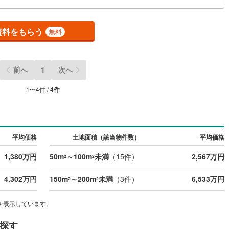
9
)
宮崎空港線
(
2
)
線
(
158
)
上越新幹線
(
29
)
資料をもらう
無料
線
(
34
)
北陸新幹線
(
90
)
線
(
87
)
北陸新幹線（JR西日本）
(
7
)
前へ
1
次へ
幹線
(
0
)
1
〜
4
件 /
4
件
地下鉄南北線
(
6
)
札幌市営地下鉄東西線
(
3
)
下鉄南北線
(
89
)
仙台市地下鉄東西線
(
40
)
平均価格
土地面積（該当物件数）
平均価格
ロ丸ノ内線
(
0
)
東京メトロ丸ノ内方南支線
(
0
)
1,380万円
50m
～100m
未満
（
15
件）
2,567万円
2
2
ロ東西線
(
1
)
東京メトロ千代田線
(
1
)
4,302万円
150m
～200m
未満
（
3
件）
6,533万円
2
2
ロ半蔵門線
(
1
)
東京メトロ南北線
(
2
)
を表示しています。
線
(
1
)
都営三田線
(
0
)
探す
戸線
(
0
)
横浜市営地下鉄ブルーライン
(
8
)