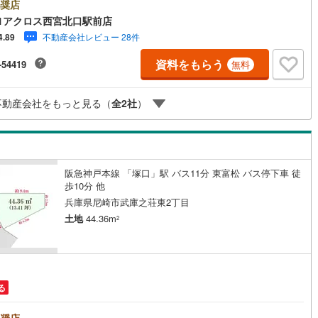
「武庫之荘」駅まで徒歩15分です。＝＝センチュリー21アクロスグループ
奨店
の特徴＝＝＝■センチュリー21グループで28年連続No.1（1997年～2024年
1アクロス西宮北口駅前店
鶴見線
(
3
)
地区仲介実績） 尼崎・伊丹・西宮・宝塚にて8店舗展開中。阪神間での購
不動産会社レビュー 28件
4.89
売却は当店にお任せ下さい■お客様駐車場、キッズスペース完備 8店舗す
0
)
根岸線
(
3
)
駅前にございますが、お車でのお越しも大歓迎です。 お子様連れでもご
資料をもらう
-54419
無料
ください。■取り扱い物件多数ございます。 地域密着の当店では2000万
1
)
中央本線（JR東日本）
(
215
)
の新築戸建や、1000万円台の中古マンションを始め多数物件を取り扱って
す。Yahoo！不動産に掲載しきれない物件もご紹介できます。お気軽にお
59
)
八高線
(
148
)
不動産会社をもっと見る（
全
2
社
）
せください。弊社ホームページへは「C21アクロス」で検索！
5
)
大糸線（JR東日本）
(
7
)
各駅停車）
(
35
)
埼京線
(
7
)
阪急神戸本線 「塚口」駅 バス11分 東富松 バス停下車 徒
)
東海道本線（JR東海）
(
477
)
歩10分 他
兵庫県尼崎市武庫之荘東2丁目
7
)
飯田線
(
210
)
土地
44.36m
2
)
高山本線（JR東海）
(
36
)
JR東海）
(
43
)
紀勢本線（JR東海）
(
7
)
博多南線
(
4
)
る
R西日本）
(
1
)
北陸本線
(
30
)
奨店