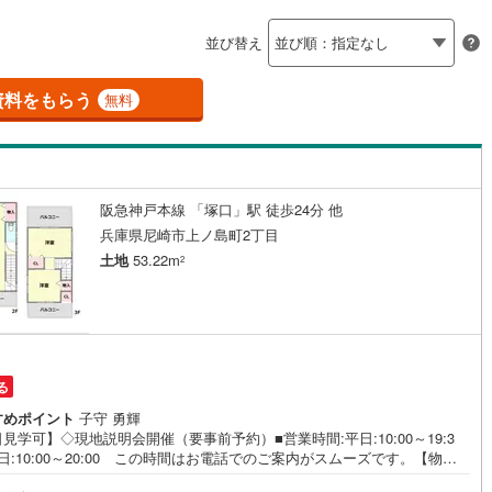
島根
岡山
広島
山口
釜石線
(
0
)
ン内見(相談)可
（
3
）
IT重説可
（
2
）
並び替え
花輪線
(
1
)
香川
愛媛
高知
保存した条件を見る
磐越東線
(
21
)
資料をもらう
ン対応とは？
無料
佐賀
長崎
熊本
大分
陸羽東線
(
21
)
44
)
米坂線
(
0
)
阪急神戸本線 「塚口」駅 徒歩24分 他
五能線
(
0
)
この条件で検索する
この条件で検索する
この条件で検索する
この条件で検索する
この条件で検索する
この条件で検索する
市区町村以下を選択
市区町村を選択す
駅を選択する
兵庫県尼崎市上ノ島町2丁目
3
)
白新線
(
3
)
土地
53.22m
2
越後線
(
8
)
ライン（宇都宮～逗子）
湘南新宿ライン（前橋～小田原）
(
138
)
る
5
)
内房線
(
237
)
すめポイント
子守 勇輝
見学可】◇現地説明会開催（要事前予約）■営業時間:平日:10:00～19:3
)
鹿島線
(
4
)
日:10:00～20:00 この時間はお電話でのご案内がスムーズです。【物件
徴】・建築条件ございません。お好みの工務店で建築が可能です。阪急神
8
)
東海道本線
(
68
)