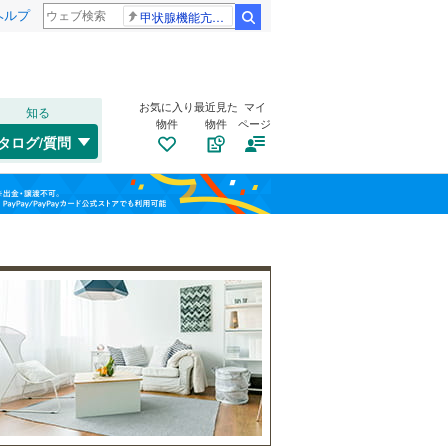
ヘルプ
甲状腺機能亢進症
検索
お気に入り
最近見た
マイ
知る
物件
物件
ページ
千歳線
(
3
)
タログ/質問
日高本線
(
0
)
南道路
（
1
）
福島
宗谷本線
(
0
)
(
0
)
(
0
)
(
0
)
古家あり
（
2
）
栃木
群馬
山梨
東北本線
(
442
)
川越線
(
59
)
吾妻線
(
30
)
日光線
(
76
)
仙石線
(
90
)
小学校まで1km以内
（
2
）
和歌山
大船渡線
(
1
)