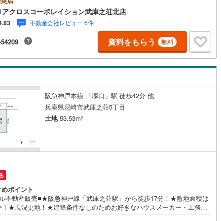
1アクロスコーポレイション武庫之荘北店
5
)
七尾線
(
2
)
不動産会社レビュー 6件
4.83
高山本線（JR西日本）
(
1
)
資料をもらう
-54209
無料
JR西日本）
(
47
)
湖西線
(
182
)
福知山線
(
67
)
50
)
播但線
(
97
)
阪急神戸本線 「塚口」駅 徒歩42分 他
)
津山線
(
2
)
兵庫県尼崎市武庫之荘5丁目
土地
53.53m
2
)
伯備線
(
16
)
)
呉線
(
38
)
)
山口線
(
3
)
る
2
)
美祢線
(
0
)
すめポイント
因美線
(
17
)
ィル不動産販売■★阪急神戸線「武庫之荘駅」から徒歩17分！★敷地面積は
6坪！★現況更地！★建築条件なしのためお好きなハウスメーカー・工務店
草津線
(
56
)
建築可能！★周辺はフラットな地勢！◇南側が水路につき陽当り良好！◇