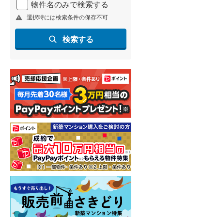
物件名のみで検索する
北海道新幹線
(
1
)
選択時には検索条件の保存不可
山形新幹線
(
89
)
検索する
東海道新幹線
(
169
)
九州新幹線
(
87
)
札幌市営地下鉄東豊線
(
2
)
東京メトロ銀座線
(
0
)
東京メトロ日比谷線
(
1
)
東京メトロ有楽町線
(
2
)
東京メトロ副都心線
(
2
)
都営新宿線
(
4
)
横浜市営地下鉄グリーンライン
(
1
)