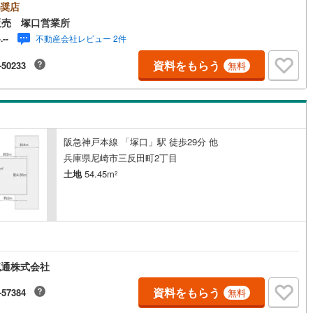
東小学校』徒歩5分！◇『武庫東中学校』徒歩12分！◇『Bakery 点心』
奨店
)
片町線
(
40
)
7分！◇『マックスバリュ武庫元町店』徒歩9分！■弊社の特徴について東証
販売 塚口営業所
「ウィル不動産販売」阪神間・北摂・名古屋・東京に店舗展開しておりま
不動産会社レビュー 2件
-.--
)
関西空港線
(
2
)
当社オリジナルの物件管理システム「ウィリングナビ」で取引事例・売出
など一挙に比較、ご説明いたします。お買い換え・リフォーム・ローン相
資料をもらう
-50233
無料
お住まいに関わることは何でもご相談ください。弊社独自のお得な「平日
東線
(
8
)
本四備讃線
(
4
)
制度」あります。現地待ち合わせや物件最寄り駅までの送迎も可能です。
はお気軽にお電話を！【定休日】なし・年末年始・他【営業時間】10:00～
予土線
(
0
)
:00駐車場・キッズスペースもございます。小さなお子様がいらっしゃるご家
お気軽にご来場下さい！
徳島線
(
4
)
阪急神戸本線 「塚口」駅 徒歩29分 他
)
土讃線
(
5
)
兵庫県尼崎市三反田町2丁目
線
(
305
)
香椎線
(
3
)
土地
54.45m
2
肥薩線
(
4
)
16
)
唐津線
(
1
)
2
)
大村線
(
1
)
流通株式会社
24
)
日豊本線
(
222
)
資料をもらう
-57384
無料
)
吉都線
(
7
)