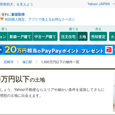
Yahoo! JAPAN
害救助犬」を支えよう
と便利に
新規取得
初回購入限定、アプリで使えるお得なクーポン
検索条件を保存しました
買う
建てる
売る
21
)
札沼線
(
4
)
建ち方、日当たり
ョン
新築一戸建て
中古一戸建て
注文住宅
土地
売却査定
カ
この検索条件の新着物件通知は、
マイページ
から設定できます。
室蘭本線
(
5
)
以上
（
0
）
角地
（
0
）
岩手
宮城
秋田
山形
22
)
富良野線
(
0
)
)
(
3
)
(
2
)
(
4
)
(
10
)
(
0
)
(
2
)
3
）
整形地
（
1
）
塚口駅、1,500万円、建築条件付き土地を含む
神奈川
埼玉
千葉
茨城
1
)
釧網本線
(
0
)
尼崎市
塚口駅
1,500万円以下の物件一覧
契約、入居関連など
9
)
水郡線
(
95
)
長野
富山
石川
福井
)
(
0
)
00万円以下
（
0
）
第一種低層住居専用地域
（
0
）
の土地
)
上越線
(
33
)
閉じる
閉じる
お気に入りリストを見る
お気に入りリストを見る
閉じる
閉じる
岐阜
静岡
三重
ましょう。Yahoo!不動産ならエリアや細かい条件を追加してさらに
検索条件を保存する
9
)
水戸線
(
39
)
の理想の土地に出会えます。
)
仙山線
(
96
)
マイページ
駅が始発駅
（
0
）
海まで2km以内
（
0
）
兵庫
京都
滋賀
奈良
)
(
4
)
)
気仙沼線
(
3
)
応