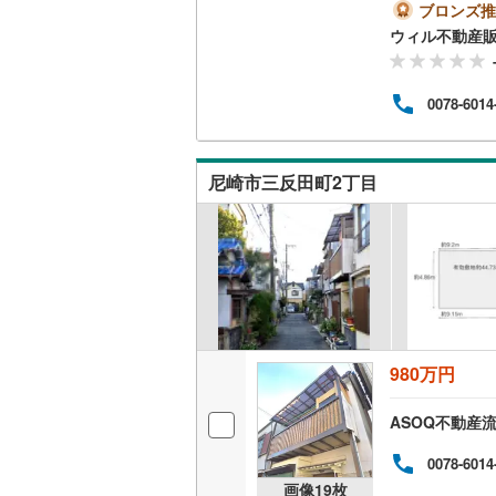
『武庫
ブロンズ推
桜井線
(
44
徒歩
ウィル不動産
上場
阪和線
(
51
す。
物件
0078-6014
談等
おおさか
会員
まず
内子線
(
0
)
19
尼崎市三反田町2丁目
庭も
鳴門線
(
1
)
土讃線
(
57
鹿児島本
三角線
(
8
)
長崎本線
(
980万円
佐世保線
(
ASOQ不動産
豊肥本線
(
0078-6014
日南線
(
15
画像
19
枚