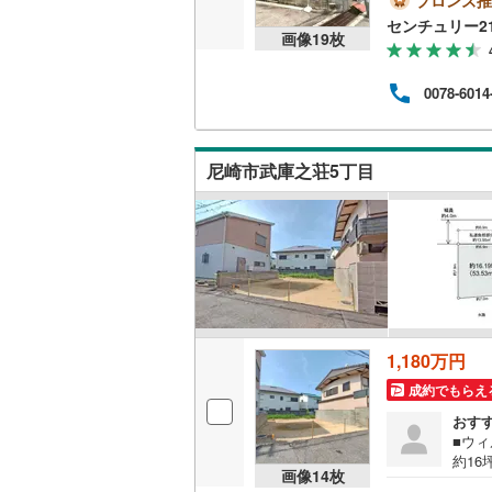
センチュリー2
越美北線
(
画像
19
枚
氷見線
(
2
)
0078-6014
紀勢本線（
桜島線
(
1
)
尼崎市武庫之荘5丁目
加古川線
(
赤穂線
(
24
宇野線
(
12
福塩線
(
53
岩徳線
(
20
1,180万円
成約でもらえ
小野田線
(
おす
舞鶴線
(
1
)
■ウ
約1
画像
14
枚
木次線
(
1
)
での