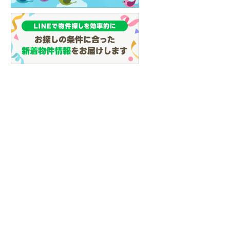
名古屋市営地下鉄鶴舞線
(
5
)
名古屋市営地下鉄名港線
(
5
)
OsakaMetro長堀鶴見緑地線
(
11
)
OsakaMetro谷町線
(
13
)
OsakaMetro千日前線
(
3
)
神戸市営地下鉄海岸線
(
0
)
福岡市地下鉄七隈線
(
7
)
函館市電宝来・谷地頭線
(
0
)
真岡鐵道
(
9
)
山形鉄道フラワー長井線
(
0
)
えちごトキめき鉄道妙高はねうまラ
イン
(
0
)