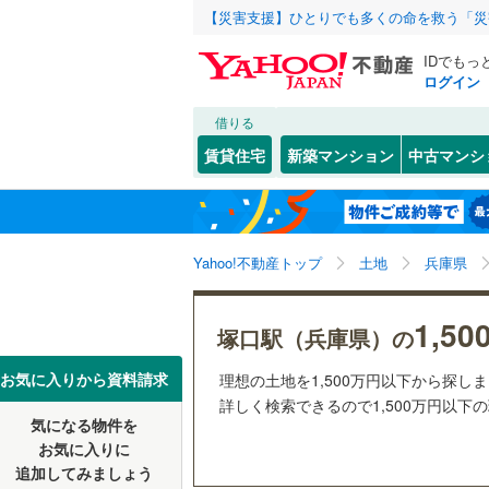
【災害支援】ひとりでも多くの命を救う「災
IDでもっ
ログイン
借りる
北海道
JR
北海道
函館本線
(
こだわり条件
配置、向き、
賃貸住宅
新築マンション
中古マンシ
石勝線
(
0
)
前道6m
東北
青森
根室本線
(
(
1
)
(
0
)
(
1
平坦地
（
関東
東京
石北本線
(
Yahoo!不動産トップ
土地
兵庫県
販売、価格、
常磐線
(
36
信越・北陸
新潟
(
2
)
(
2
)
(
0
1,5
更地渡し
塚口駅（兵庫県）の
高崎線
(
92
東海
愛知
お気に入りから資料請求
理想の土地を1,500万円以下から探し
立地
両毛線
(
22
詳しく検索できるので1,500万円以下
烏山線
(
50
気になる物件を
最寄りの
近畿
大阪
(
4
)
(
3
)
(
1
お気に入りに
石巻線
(
40
追加してみましょう
オンライン対