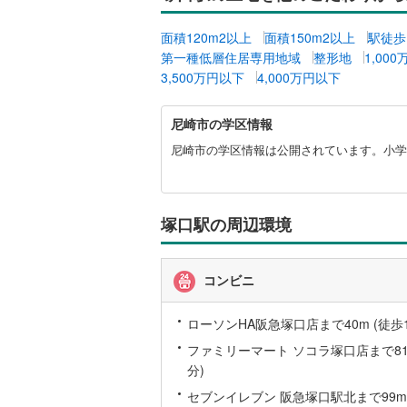
名古屋市
面積120m2以上
面積150m2以上
駅徒歩
第一種低層住居専用地域
整形地
1,00
名古屋市
3,500万円以下
4,000万円以下
京都市営
尼
尼崎市の学区情報
OsakaMe
崎
市
尼崎市の学区情報は公開されています。小学校
OsakaMe
に
関
OsakaMe
す
る
塚口駅の周辺環境
福岡市地
情
報
私鉄・その他
札幌市電
(
コンビニ
道南いさ
ローソンHA阪急塚口店まで40m (徒歩1
阿武隈急
ファミリーマート ソコラ塚口店まで81m
分)
秋田内陸
セブンイレブン 阪急塚口駅北まで99m 