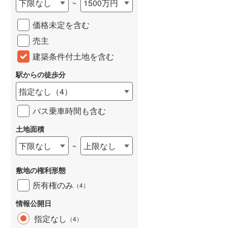
下限なし
1500万円
~
城端線
(
0
)
価格未定を含む
関西本線（JR西日本）
(
186
)
売主
大阪環状線
(
16
)
建築条件付土地を含む
山陽本線（JR西日本）
(
241
)
駅からの徒歩分
姫新線
(
101
)
指定なし
（
4
）
吉備線
(
12
)
バス乗車時間も含む
芸備線
(
29
)
土地面積
下限なし
上限なし
~
可部線
(
33
)
宇部線
(
2
)
敷地の権利形態
山陰本線
(
173
)
所有権のみ
（
4
）
境線
(
13
)
情報公開日
指定なし
（
4
）
奈良線
(
31
)