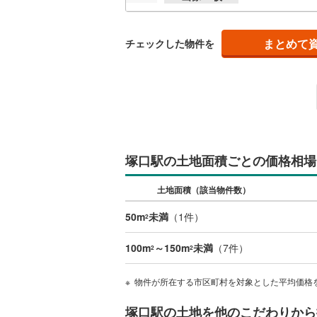
後藤寺線
(
東北新幹
まとめて
チェックした物件を
秋田新幹
山陽新幹
西九州新
地下鉄
札幌市営
塚口駅の土地面積ごとの価格相場
仙台市地
土地面積（該当物件数）
東京メト
50m
未満
（
1
件）
2
東京メト
100m
～150m
未満
（
7
件）
2
2
東京メト
物件が所在する市区町村を対象とした平均価格
都営浅草
塚口駅の土地を他のこだわりから
都営大江