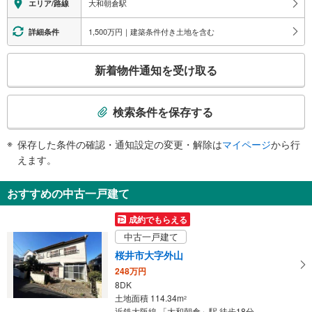
大和朝倉駅
エリア/路線
・各ホーム⇔改札
・改札⇔地上
1,500万円｜建築条件付き土地を含む
詳細条件
こ
新着物件通知を受け取る
の
検
索
検索条件を保存する
条
件
保存した条件の確認・通知設定の変更・解除は
マイページ
から行
で
えます。
通
知
おすすめの中古一戸建て
を
受
成約でもらえる
け
中古一戸建て
取
桜井市大字外山
る
248万円
・
8DK
条
土地面積 114.34m
2
件
近鉄大阪線 「大和朝倉」駅 徒歩18分