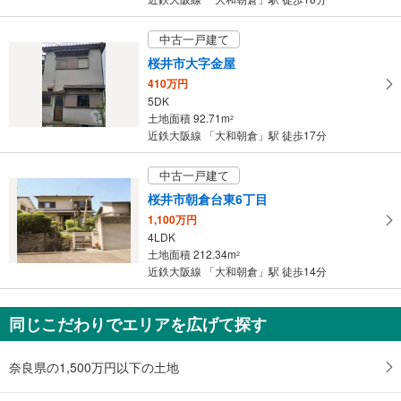
を
マ
中古一戸建て
イ
桜井市大字金屋
ペ
410万円
ー
5DK
ジ
土地面積 92.71m
2
に
近鉄大阪線 「大和朝倉」駅 徒歩17分
保
存
中古一戸建て
す
桜井市朝倉台東6丁目
る
1,100万円
4LDK
土地面積 212.34m
2
近鉄大阪線 「大和朝倉」駅 徒歩14分
同じこだわりでエリアを広げて探す
奈良県の1,500万円以下の土地