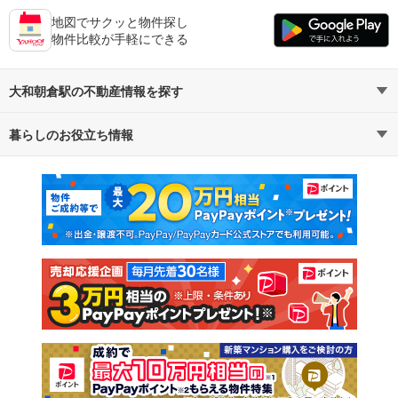
地図でサクッと物件探し
物件比較が手軽にできる
大和朝倉駅の不動産情報を探す
暮らしのお役立ち情報
不動産・住宅
賃貸住宅
マンションカタログ
教えて！住まいの先生
新築マンション
中古マンション
新築一戸建て
中古一戸建て
注文住宅
土地
売却査定