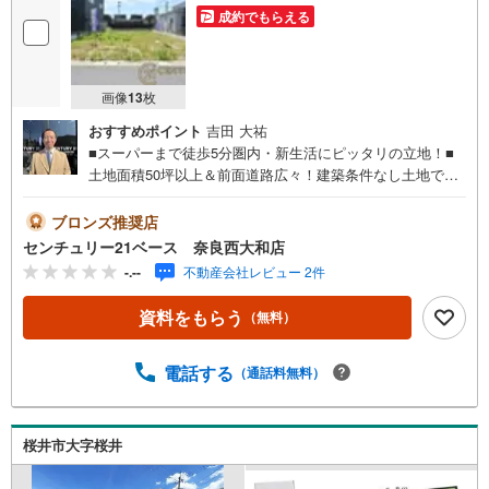
成約でもらえる
画像
13
枚
おすすめポイント
吉田 大祐
■スーパーまで徒歩5分圏内・新生活にピッタリの立地！■
土地面積50坪以上＆前面道路広々！建築条件なし土地で
す！◇ご案内について◇・水曜日も休まず営業中！・お仕
事終わりのお時間でもご見学可！・今から見たい！という
ブロンズ推奨店
お声にもご対応できます！◇住宅ローンもお任せくださ
センチュリー21ベース 奈良西大和店
い！◇・提携銀行多数あり（地方銀行・都市銀行・信用金
-.--
不動産会社レビュー 2件
庫etc）・優遇後適用金利 0.875％～（審査内容により異な
ります）--- ◇◇ Yahoo！不動産キャンペーン対象店舗 ◇◇
資料をもらう
（無料）
----当店で物件を成約いただくとPayPayボーナスライトが
もらえる【Yahoo！不動産/物件ご成約キャンペーン】の対
象になります。「資料をもらう」「見学予約をする」から
電話する
（通話料無料）
エントリーください。※必ずYahoo！ JAPAN IDでログイン
のうえお問い合わせください。-----------------------------
桜井市大字桜井