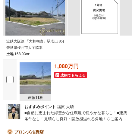
近鉄大阪線 「大和朝倉」駅 徒歩8分
奈良県桜井市大字脇本
土地
168.03m
2
1,080万円
成約でもらえる
画像
11
枚
おすすめポイント
福原 大騎
■自然に恵まれた緑豊かな住環境で穏やかな暮らし！■建築
条件なし！見晴らし良好・開放感溢れる角地！◇ご案内に
ついて◇・水曜日も休まず営業中！・お仕事終わりのお時
間でもご見学可！・今から見たい！というお声にもご対応
ブロンズ推奨店