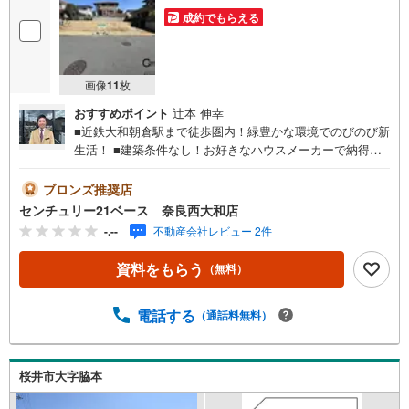
成約でもらえる
画像
11
枚
おすすめポイント
辻本 伸幸
■近鉄大和朝倉駅まで徒歩圏内！緑豊かな環境でのびのび新
生活！ ■建築条件なし！お好きなハウスメーカーで納得の
プランニングが可能！◇ご案内について◇・水曜日も休ま
ず営業中！・お仕事終わりのお時間でもご見学可！・今か
ブロンズ推奨店
ら見たい！というお声にもご対応できます！◇住宅ローン
センチュリー21ベース 奈良西大和店
もお任せください！◇・提携銀行多数あり（地方銀行・都
-.--
不動産会社レビュー 2件
市銀行・信用金庫etc）・優遇後適用金利 0.875％～（審査
内容により異なります）--- ◇◇ Yahoo！不動産キャンペー
資料をもらう
（無料）
ン対象店舗 ◇◇ ----当店で物件を成約いただくとPayPayボ
ーナスライトがもらえる【Yahoo！不動産/物件ご成約キャ
ンペーン】の対象になります。「資料をもらう」「見学予
電話する
（通話料無料）
約をする」からエントリーください。※必ずYahoo！ JAPA
N IDでログインのうえお問い合わせください。------------------
-----------
桜井市大字脇本