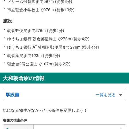
ドリーム保育園まで597m (徒歩8分)
市立朝倉小学校まで976m (徒歩13分)
施設
朝倉郵便局まで276m (徒歩4分)
ゆうちょ銀行 朝倉郵便局まで276m (徒歩4分)
ゆうちょ銀行 ATM 朝倉郵便局まで276m (徒歩4分)
朝倉薬局まで123m (徒歩2分)
朝倉台2号公園まで107m (徒歩2分)
大和朝倉駅の情報
駅設備
一覧を見る
バリアフリー状況
気になる物件がなかったら
条件を変更しよう！
※段差なしでの移動経路
（○：有り △：要駅員設備 ×：無し）
現在の検索条件
地上⇔改札⇔ホーム：○
エレベータ