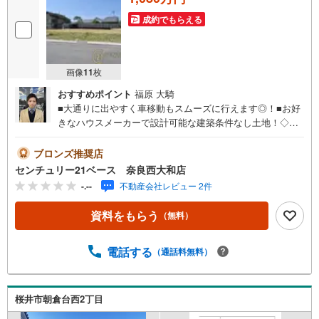
成約でもらえる
画像
11
枚
おすすめポイント
福原 大騎
■大通りに出やすく車移動もスムーズに行えます◎！■お好
きなハウスメーカーで設計可能な建築条件なし土地！◇ご
案内について◇・水曜日も休まず営業中！・お仕事終わり
のお時間でもご見学可！・今から見たい！というお声にも
ブロンズ推奨店
ご対応できます！◇住宅ローンもお任せください！◇・提
センチュリー21ベース 奈良西大和店
携銀行多数あり（地方銀行・都市銀行・信用金庫etc）・優
-.--
不動産会社レビュー 2件
遇後適用金利 0.875％～（審査内容により異なります）---
◇◇ Yahoo！不動産キャンペーン対象店舗 ◇◇ ----当店で
資料をもらう
（無料）
物件を成約いただくとPayPayボーナスライトがもらえる
【Yahoo！不動産/物件ご成約キャンペーン】の対象になり
ます。「資料をもらう」「見学予約をする」からエントリ
電話する
（通話料無料）
ーください。※必ずYahoo！ JAPAN IDでログインのうえお
問い合わせください。-----------------------------
桜井市朝倉台西2丁目