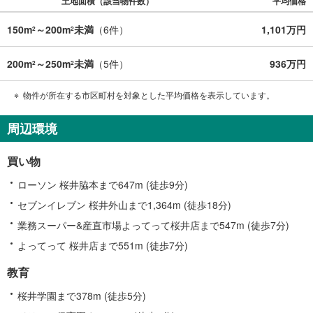
土地面積（該当物件数）
平均価格
150m
～200m
未満
（
6
件）
1,101万円
2
2
200m
～250m
未満
（
5
件）
936万円
2
2
物件が所在する市区町村を対象とした平均価格を表示しています。
周辺環境
買い物
ローソン 桜井脇本まで647m (徒歩9分)
セブンイレブン 桜井外山まで1,364m (徒歩18分)
業務スーパー&産直市場よってって桜井店まで547m (徒歩7分)
よってって 桜井店まで551m (徒歩7分)
教育
桜井学園まで378m (徒歩5分)