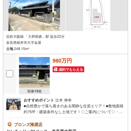
近鉄大阪線 「大和朝倉」駅 徒歩22分
奈良県桜井市大字金屋
土地
248.15m
2
980万円
成約でもらえる
画像
13
枚
おすすめポイント
辻本 伸幸
■自然豊かで落ち着きのある閑静な住居エリア！■敷地面積
約75坪・建築条件なし土地です！◇ご案内について◇・水
曜日も休まず営業中！・お仕事終わりのお時間でもご見学
可！・今から見たい！というお声にもご対応できます！◇
ブロンズ推奨店
住宅ローンもお任せください！◇・提携銀行多数あり（地
センチュリー21ベース 奈良西大和店