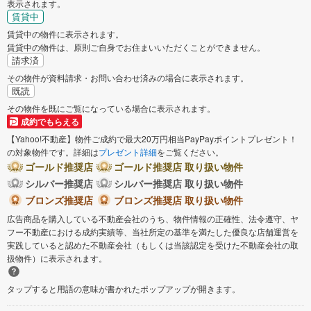
表示されます。
賃貸中
賃貸中の物件に表示されます。
賃貸中の物件は、原則ご自身でお住まいいただくことができません。
請求済
その物件が資料請求・お問い合わせ済みの場合に表示されます。
既読
その物件を既にご覧になっている場合に表示されます。
成約でもらえる
【Yahoo!不動産】物件ご成約で最大20万円相当PayPayポイントプレゼント！
の対象物件です。詳細は
プレゼント詳細
をご覧ください。
ゴールド推奨店
ゴールド推奨店 取り扱い物件
シルバー推奨店
シルバー推奨店 取り扱い物件
ブロンズ推奨店
ブロンズ推奨店 取り扱い物件
広告商品を購入している不動産会社のうち、物件情報の正確性、法令遵守、ヤ
フー不動産における成約実績等、当社所定の基準を満たした優良な店舗運営を
実践していると認めた不動産会社（もしくは当該認定を受けた不動産会社の取
扱物件）に表示されます。
タップすると用語の意味が書かれたポップアップが開きます。