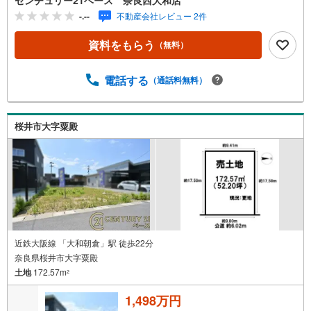
方銀行・都市銀行・信用金庫etc）・優遇後適用金利 0.87
-.--
不動産会社レビュー 2件
5％～（審査内容により異なります）--- ◇◇ Yahoo！不動
産キャンペーン対象店舗 ◇◇ ----当店で物件を成約いただ
資料をもらう
（無料）
くとPayPayボーナスライトがもらえる【Yahoo！不動産/物
件ご成約キャンペーン】の対象になります。「資料をもら
う」「見学予約をする」からエントリーください。※必ずY
電話する
（通話料無料）
ahoo！ JAPAN IDでログインのうえお問い合わせくださ
い。-----------------------------
桜井市大字粟殿
近鉄大阪線 「大和朝倉」駅 徒歩22分
奈良県桜井市大字粟殿
土地
172.57m
2
1,498万円