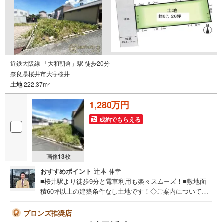
近鉄大阪線 「大和朝倉」駅 徒歩20分
奈良県桜井市大字桜井
土地
222.37m
2
1,280万円
成約でもらえる
画像
13
枚
おすすめポイント
辻本 伸幸
■桜井駅より徒歩9分と電車利用も楽々スムーズ！■敷地面
積60坪以上の建築条件なし土地です！◇ご案内について
◇・水曜日も休まず営業中！・お仕事終わりのお時間でも
ご見学可！・今から見たい！というお声にもご対応できま
ブロンズ推奨店
す！◇住宅ローンもお任せください！◇・提携銀行多数あ