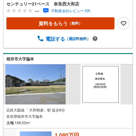
できます！◇住宅ローンもお任せください！◇・提携銀行
センチュリー21ベース 奈良西大和店
多数あり（地方銀行・都市銀行・信用金庫etc）・優遇後適
-.--
不動産会社レビュー 2件
用金利 0.875％～（審査内容により異なります）--- ◇◇ Ya
hoo！不動産キャンペーン対象店舗 ◇◇ ----当店で物件を成
資料をもらう
（無料）
約いただくとPayPayボーナスライトがもらえる【Yahoo！
不動産/物件ご成約キャンペーン】の対象になります。「資
料をもらう」「見学予約をする」からエントリーくださ
電話する
（通話料無料）
い。※必ずYahoo！ JAPAN IDでログインのうえお問い合わ
せください。-----------------------------
桜井市大字脇本
近鉄大阪線 「大和朝倉」駅 徒歩8分
奈良県桜井市大字脇本
土地
168.03m
2
1,080万円