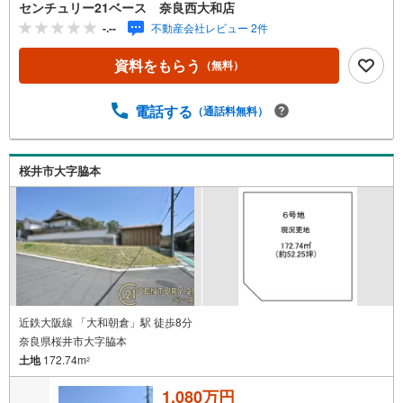
応できます！◇住宅ローンもお任せください！◇・提携銀
センチュリー21ベース 奈良西大和店
行多数あり（地方銀行・都市銀行・信用金庫etc）・優遇後
-.--
不動産会社レビュー 2件
適用金利 0.875％～（審査内容により異なります）--- ◇◇
Yahoo！不動産キャンペーン対象店舗 ◇◇ ----当店で物件を
資料をもらう
（無料）
成約いただくとPayPayボーナスライトがもらえる【Yaho
o！不動産/物件ご成約キャンペーン】の対象になります。
「資料をもらう」「見学予約をする」からエントリーくだ
電話する
（通話料無料）
さい。※必ずYahoo！ JAPAN IDでログインのうえお問い合
わせください。-----------------------------
桜井市大字脇本
近鉄大阪線 「大和朝倉」駅 徒歩8分
奈良県桜井市大字脇本
土地
172.74m
2
1,080万円