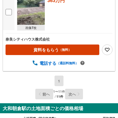
363万円
画像
7
枚
奈良シティハウス株式会社
資料をもらう
（無料）
電話する
（通話料無料）
1
1
〜
11
件
前へ
次へ
/
11
件
大和朝倉駅の土地面積ごとの価格相場