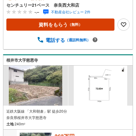
にもご対応できます！◇住宅ローンもお任せください！
センチュリー21ベース 奈良西大和店
◇・提携銀行多数あり（地方銀行・都市銀行・信用金庫et
-.--
不動産会社レビュー 2件
c）・優遇後適用金利 0.875％～（審査内容により異なりま
す）--- ◇◇ Yahoo！不動産キャンペーン対象店舗 ◇◇ ----
資料をもらう
（無料）
当店で物件を成約いただくとPayPayボーナスライトがもら
える【Yahoo！不動産/物件ご成約キャンペーン】の対象に
なります。「資料をもらう」「見学予約をする」からエン
電話する
（通話料無料）
トリーください。※必ずYahoo！ JAPAN IDでログインのう
えお問い合わせください。-----------------------------
桜井市大字慈恩寺
近鉄大阪線 「大和朝倉」駅 徒歩20分
奈良県桜井市大字慈恩寺
土地
240m
2