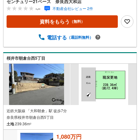
センチュリー21ベース 奈良西大和店
り（地方銀行・都市銀行・信用金庫etc）・優遇後適用金利
-.--
不動産会社レビュー 2件
0.875％～（審査内容により異なります）--- ◇◇ Yahoo！
不動産キャンペーン対象店舗 ◇◇ ----当店で物件を成約い
資料をもらう
（無料）
ただくとPayPayボーナスライトがもらえる【Yahoo！不動
産/物件ご成約キャンペーン】の対象になります。「資料を
もらう」「見学予約をする」からエントリーください。※必
電話する
（通話料無料）
ずYahoo！ JAPAN IDでログインのうえお問い合わせくださ
い。-----------------------------
桜井市朝倉台西5丁目
近鉄大阪線 「大和朝倉」駅 徒歩7分
奈良県桜井市朝倉台西5丁目
土地
239.36m
2
1,080万円