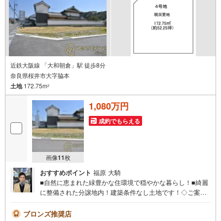
近鉄大阪線 「大和朝倉」駅 徒歩8分
奈良県桜井市大字脇本
土地
172.75m
2
1,080万円
成約でもらえる
画像
11
枚
おすすめポイント
福原 大騎
■自然に恵まれた緑豊かな住環境で穏やかな暮らし！■綺麗
に整備された分譲地内！建築条件なし土地です！◇ご案内
について◇・水曜日も休まず営業中！・お仕事終わりのお
時間でもご見学可！・今から見たい！というお声にもご対
ブロンズ推奨店