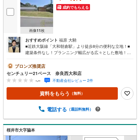
成約でもらえる
画像
11
枚
おすすめポイント
福原 大騎
■近鉄大阪線「大和朝倉駅」より徒歩8分の便利な立地！■
建築条件なし！プランニング幅広がる広々とした敷地！◇
ご案内について◇・水曜日も休まず営業中！・お仕事終わ
りのお時間でもご見学可！・今から見たい！というお声に
ブロンズ推奨店
もご対応できます！◇住宅ローンもお任せください！◇・
センチュリー21ベース 奈良西大和店
提携銀行多数あり（地方銀行・都市銀行・信用金庫etc）・
-.--
不動産会社レビュー 2件
優遇後適用金利 0.875％～（審査内容により異なります）--
- ◇◇ Yahoo！不動産キャンペーン対象店舗 ◇◇ ----当店で
資料をもらう
（無料）
物件を成約いただくとPayPayボーナスライトがもらえる
【Yahoo！不動産/物件ご成約キャンペーン】の対象になり
ます。「資料をもらう」「見学予約をする」からエントリ
電話する
（通話料無料）
ーください。※必ずYahoo！ JAPAN IDでログインのうえお
問い合わせください。-----------------------------
桜井市大字脇本