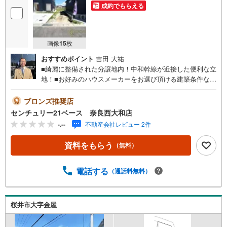
成約でもらえる
画像
15
枚
おすすめポイント
吉田 大祐
■綺麗に整備された分譲地内！中和幹線が近接した便利な立
地！■お好みのハウスメーカーをお選び頂ける建築条件なし
土地です！◇ご案内について◇・水曜日も休まず営業
中！・お仕事終わりのお時間でもご見学可！・今から見た
ブロンズ推奨店
い！というお声にもご対応できます！◇住宅ローンもお任
センチュリー21ベース 奈良西大和店
せください！◇・提携銀行多数あり（地方銀行・都市銀
-.--
不動産会社レビュー 2件
行・信用金庫etc）・優遇後適用金利 0.875％～（審査内容
により異なります）--- ◇◇ Yahoo！不動産キャンペーン対
資料をもらう
（無料）
象店舗 ◇◇ ----当店で物件を成約いただくとPayPayボーナ
スライトがもらえる【Yahoo！不動産/物件ご成約キャンペ
ーン】の対象になります。「資料をもらう」「見学予約を
電話する
（通話料無料）
する」からエントリーください。※必ずYahoo！ JAPAN ID
でログインのうえお問い合わせください。------------------------
-----
桜井市大字金屋