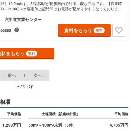
路に12.2m面す。3沿線3駅が徒歩圏内で利用可能な立地です。【営業時
5
)
七尾線
(
2
)
0:00～21:00】※水曜定休上記時間はお電話が繋がりやすくなっておりま
ぜひお気軽にご連絡ください！現地を見学される場合は「室内・現地を見
高山本線（JR西日本）
(
1
)
ス 六甲道営業センター
る（無料）」ボタンよりご希望の日時をご記入いただけますとスムーズに
内が可能です。◎現地のご案内について・平日や夜遅い時間帯もご案内が
 ※定休日を除く・経験豊富なスタッフが物件詳細を丁寧にご説明いたしま
資料をもらう
JR西日本）
(
87
)
湖西線
(
182
)
-53860
無料
・車でご自宅や最寄り駅等、ご指定の場所まで送迎します。・チャイルド
トのご用意ございます。◎個別FP相談会 無料物件のご紹介だけでなく住
福知山線
(
69
)
ーン・資金のご相談、まずは家探しについて話を聞きたいという方も大歓
す！年間8000棟以上の限定物件を発表しているオープンハウスだから出会
50
)
播但線
(
97
)
資料をもらう
無料
物件が多数ございます。ぜひお気軽にご連絡・ご相談ください！※限定物
当社のみ、もしくは当社を含めた数社でのみご紹介可能なオープンハウス・
)
津山線
(
2
)
ベロップメントの物件
)
伯備線
(
16
)
前へ
1
次へ
)
呉線
(
38
)
1
〜
2
件 /
2
件
)
山口線
(
3
)
相場
2
)
美祢線
(
0
)
平均価格
土地面積（該当物件数）
平均価格
因美線
(
17
)
1,298万円
50m
～100m
未満
（
5
件）
4,735万円
2
2
草津線
(
56
)