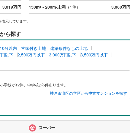
3,019万円
150m
～200m
未満
（
1
件）
3,060万円
)
片町線
(
40
)
2
2
)
関西空港線
(
2
)
を表示しています。
東線
(
8
)
本四備讃線
(
4
)
から探す
予土線
(
0
)
10分以内
古家付き土地
建築条件なしの土地
徳島線
(
4
)
0万円以下
2,500万円以下
3,000万円以下
3,500万円以下
)
土讃線
(
5
)
線
(
306
)
香椎線
(
3
)
肥薩線
(
3
)
小学校が12件、中学校が5件あります。
神戸市灘区の学区から中古マンションを探す
15
)
唐津線
(
1
)
2
)
大村線
(
1
)
25
)
日豊本線
(
221
)
スーパー
)
吉都線
(
7
)