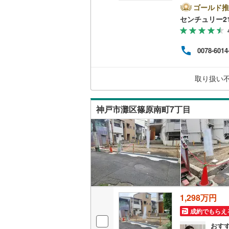
可能
ゴールド推
駅・J
南武線
(
6
)
センチュリー2
アクロ
7年
横浜線
(
17
阪神
0078-6014
ござ
相模線
(
17
す。
密着の
五日市線
(
取り扱い
多数
でき
篠ノ井線
(
神戸市灘区篠原南町7丁目
常磐線（
伊東線
(
33
身延線
(
14
武豊線
(
21
関西本線（
1,298万円
参宮線
(
3
)
成約でもらえ
大糸線（J
おす