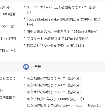
9
)
宮崎空港線
(
2
)
徒歩2分)
スーパーマルハチ 王子公園店まで347m (徒歩5
分)
線
(
158
)
上越新幹線
(
29
)
1m (徒歩
Foods Market satake 摩耶駅前店まで568m (徒歩
線
(
33
)
北陸新幹線
(
90
)
8分)
0m (徒
灘中央市場協同組合事務所まで585m (徒歩8分)
線
(
87
)
北陸新幹線（JR西日本）
(
7
)
m (徒歩3
プロマート 水道筋店まで627m (徒歩8分)
幹線
(
0
)
株式会社マルハチまで651m (徒歩9分)
丁目まで43
地下鉄南北線
(
6
)
札幌市営地下鉄東西線
(
3
)
下鉄南北線
(
89
)
仙台市地下鉄東西線
(
40
)
小学校
ロ丸ノ内線
(
0
)
東京メトロ丸ノ内方南支線
(
0
)
ども園まで
市立福住小学校まで328m (徒歩5分)
ロ東西線
(
1
)
東京メトロ千代田線
(
1
)
市立稗田小学校まで374m (徒歩5分)
ロ半蔵門線
(
1
)
東京メトロ南北線
(
2
)
分)
市立摩耶小学校まで633m (徒歩8分)
念幼稚園ま
線
(
1
)
都営三田線
(
0
)
市立上筒井小学校まで658m (徒歩9分)
私立神戸海星女子学院小学校まで666m (徒歩9分)
戸線
(
0
)
横浜市営地下鉄ブルーライン
(
8
)