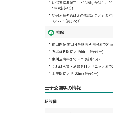
幼保連携型認定こども園なかはらこど
1m (徒歩4分)
名古屋市
幼保連携型めばえの園認定こども園す
名古屋市
で377m (徒歩5分)
京都市営
病院
OsakaMe
前田医院 前田耳鼻咽喉科医院まで51m 
OsakaMe
石黒歯科医院まで66m (徒歩1分)
OsakaMe
東川皮膚科まで69m (徒歩1分)
福岡市地
くわばら腎・泌尿器科クリニックまで75
本庄医院まで123m (徒歩2分)
私鉄・その他
札幌市電
(
王子公園駅の情報
道南いさ
阿武隈急
駅設備
秋田内陸