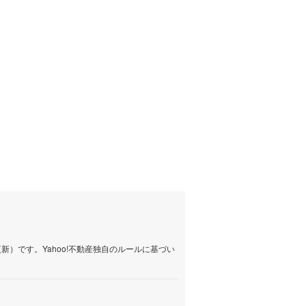
しなの鉄道
(
135
)
津軽鉄道
(
0
)
三陸鉄道リアス線
(
0
)
仙台空港アクセス線
(
18
)
松本電鉄上高地線
(
3
)
関東鉄道常総線
(
25
)
銚子電気鉄道
(
2
)
上信電鉄上信線
(
8
)
埼玉新都市交通伊奈線
(
30
)
京成成田高速鉄道アクセス線
(
1
)
）です。Yahoo!不動産独自のルールに基づい
京成千葉線
(
8
)
京成松戸線
(
46
)