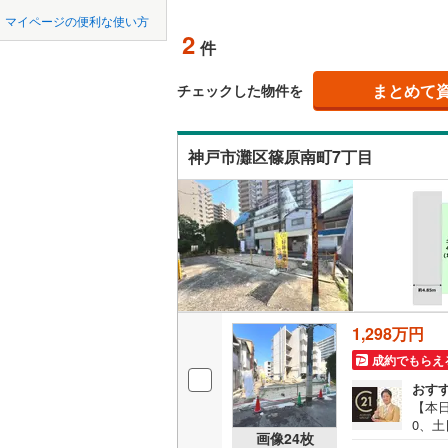
中国
鳥取
北上線
(
0
)
マイページの便利な使い方
オンライ
2
件
山田線
(
4
)
四国
徳島
大湊線
(
0
)
まとめて
オンライ
チェックした物件を
九州・沖縄
福岡
只見線
(
3
)
神戸市灘区篠原南町7丁目
奥羽本線
(
男鹿線
(
1
)
0
0
0
0
0
0
該当物件
該当物件
該当物件
該当物件
該当物件
該当物件
件
件
件
件
件
件
羽越本線
(
飯山線
(
0
)
湘南新宿
1,298万円
(
197
)
成約でもらえ
外房線
(
64
おす
成田線
(
92
【本日
0、土
画像
24
枚
の特
東金線
(
26