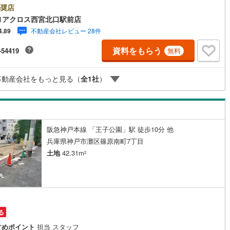
です。水道筋商店街徒歩1分の生活便利な立地になります。阪急王子公園
奨店
R摩耶駅ともに徒歩10分でアクセス可！交通便利な立地○センチュリー21
鶴見線
(
3
)
1アクロス西宮北口駅前店
スグループの3つの特徴○■センチュリー21グループで28年連続No.1（199
不動産会社レビュー 28件
4.89
～2024年兵庫地区仲介実績） 西宮・尼崎・伊丹・宝塚にて8店舗展開中。
0
)
根岸線
(
3
)
間での購入や売却は当店にお任せ下さい■お客様駐車場、キッズスペースが
資料をもらう
-54419
無料
います。 8店舗すべて駅前にございますが、お車でのお越しも大歓迎で
1
)
中央本線（JR東日本）
(
214
)
 お子様連れでもご安心ください。■取り扱い物件多数ございます。 地域
当店では2000万円台の新築戸建や、1000万円台の中古マンションを始め
61
)
八高線
(
149
)
不動産会社をもっと見る（
全
1
社
）
物件を取り扱っています。Yahoo！不動産に掲載しきれない物件もご紹介
ます。
5
)
大糸線（JR東日本）
(
7
)
各駅停車）
(
34
)
埼京線
(
7
)
阪急神戸本線 「王子公園」駅 徒歩10分 他
)
東海道本線（JR東海）
(
476
)
兵庫県神戸市灘区篠原南町7丁目
6
)
飯田線
(
210
)
土地
42.31m
2
)
高山本線（JR東海）
(
36
)
JR東海）
(
43
)
紀勢本線（JR東海）
(
8
)
博多南線
(
4
)
る
R西日本）
(
1
)
北陸本線
(
31
)
すめポイント
担当 スタッフ