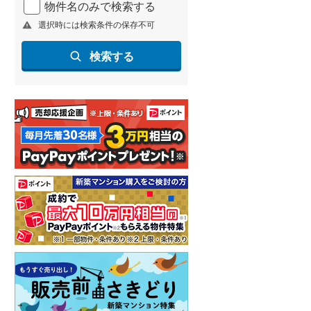
物件名のみで検索する
北海道新幹線
(
1
)
選択時には検索条件の保存不可
山形新幹線
(
90
)
検索する
東海道新幹線
(
169
)
九州新幹線
(
90
)
札幌市営地下鉄東豊線
(
2
)
東京メトロ銀座線
(
0
)
東京メトロ日比谷線
(
1
)
東京メトロ有楽町線
(
2
)
東京メトロ副都心線
(
2
)
都営新宿線
(
4
)
横浜市営地下鉄グリーンライン
(
1
)