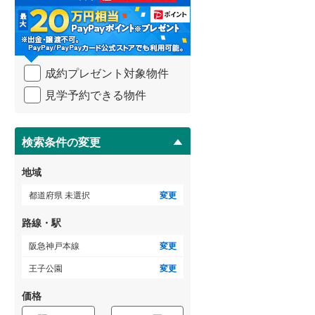
る
・
武蔵野線
(
76
)
条
件
横須賀線
(
4
)
を
成約プレゼント対象物件
マ
青梅線
(
45
)
イ
見学予約できる物件
ペ
小海線
(
31
)
ー
ジ
京浜東北線
(
25
)
に
検索条件の変更
総武線
(
21
)
保
存
地域
御殿場線
(
54
)
す
る
都道府県 未選択
変更
中央本線（JR東海）
(
134
)
路線・駅
太多線
(
66
)
阪急神戸本線
変更
名松線
(
4
)
王子公園
変更
東海道本線（JR西日本）
(
116
)
価格
小浜線
(
6
)