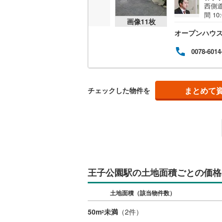
西側道
越美北線
(
間 1
画像
11
枚
す。
氷見線
(
2
)
オープンハウ
学す
ご案
可能
紀勢本線（
0078-6014
す。
シー
桜島線
(
1
)
宅ロ
迎で
加古川線
(
まとめて
チェックした物件を
える
件:
赤穂線
(
24
ディ
宇野線
(
12
福塩線
(
53
岩徳線
(
20
王子公園駅の土地面積ごとの価格
小野田線
(
土地面積（該当物件数）
舞鶴線
(
1
)
50m
未満
（
2
件）
2
木次線
(
1
)