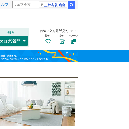
ヘルプ
三井寺眞 鹿島
検索
お気に入り
最近見た
マイ
知る
物件
物件
ページ
千歳線
(
4
)
タログ/質問
日高本線
(
0
)
南道路
（
0
）
福島
宗谷本線
(
0
)
(
0
)
(
0
)
(
0
)
古家あり
（
0
）
栃木
群馬
山梨
東北本線
(
440
)
川越線
(
59
)
吾妻線
(
26
)
日光線
(
77
)
仙石線
(
91
)
小学校まで1km以内
（
0
）
和歌山
大船渡線
(
1
)