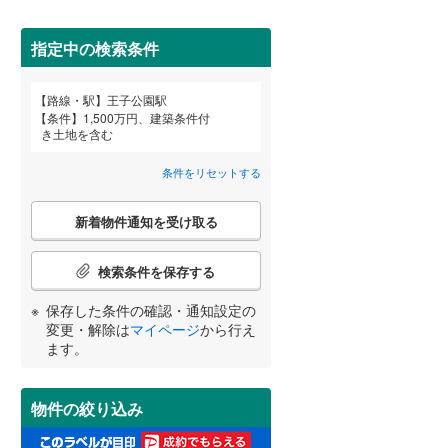
田沢湖線
(
3
)
指定中の検索条件
八戸線
(
0
)
磐越西線
(
14
)
詳しく見る
路線・駅
王子公園駅
宮崎
鹿児島
沖縄
条件
1,500万円、建築条件付
陸羽西線
(
1
)
き土地を含む
左沢線
(
18
)
条件をリセットする
津軽線
(
2
)
こ
する
る
条件をリセットする
条件をリセットする
条件をリセットする
条件をリセットする
条件をリセットする
条件をリセットする
新着物件通知を受け取る
の
信越本線
(
25
)
検
索
検索条件を保存する
弥彦線
(
0
)
条
件
保存した条件の確認・通知設定の
総武本線
(
493
)
で
変更・解除は
マイページ
から行え
通
ます。
知
京葉線
(
7
)
を
受
久留里線
(
93
)
物件の絞り込み
け
取
山手線
(
0
)