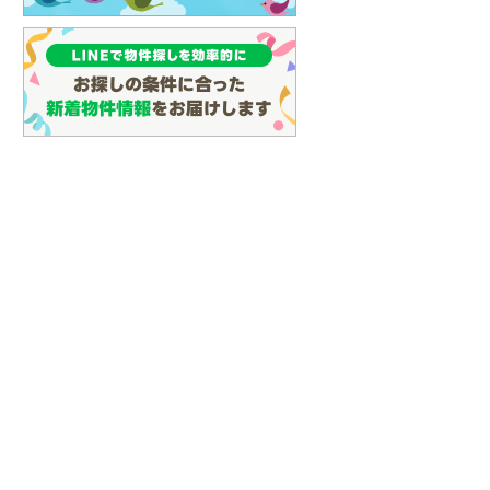
名古屋市営地下鉄鶴舞線
(
5
)
名古屋市営地下鉄名港線
(
7
)
OsakaMetro長堀鶴見緑地線
(
10
)
OsakaMetro谷町線
(
13
)
OsakaMetro千日前線
(
3
)
神戸市営地下鉄海岸線
(
0
)
福岡市地下鉄七隈線
(
7
)
函館市電宝来・谷地頭線
(
0
)
真岡鐵道
(
9
)
山形鉄道フラワー長井線
(
0
)
えちごトキめき鉄道妙高はねうまラ
イン
(
0
)