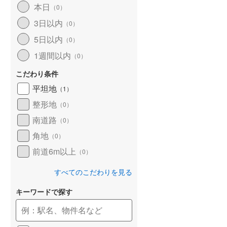
本日
（
0
）
和歌山線
(
116
)
3日以内
（
0
）
東西線
(
7
)
5日以内
（
0
）
予讃線
(
24
)
1週間以内
（
0
）
高徳線
(
13
)
こだわり条件
牟岐線
(
6
)
平坦地
（
1
）
整形地
（
0
）
山陽本線（JR九州）
(
5
)
南道路
（
0
）
篠栗線
(
9
)
角地
（
0
）
指宿枕崎線
(
175
)
前道6m以上
（
0
）
筑肥線
(
14
)
すべてのこだわりを見る
久大本線
(
33
)
キーワードで探す
日田彦山線
(
11
)
筑豊本線
(
35
)