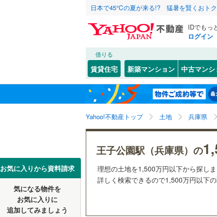
日本で45℃の夏が来る!? 猛暑を賢くおト
IDでもっ
ログイン
借りる
北海道
JR
北海道
函館本線
(
こだわり条件
配置、向き、
賃貸住宅
新築マンション
中古マンシ
石勝線
(
0
)
前道6m
東北
青森
根室本線
(
(
1
)
(
0
)
(
1
平坦地
（
関東
東京
石北本線
(
Yahoo!不動産トップ
土地
兵庫県
販売、価格、
常磐線
(
36
信越・北陸
新潟
(
2
)
(
2
)
(
0
1
更地渡し
王子公園駅（兵庫県）の
高崎線
(
93
東海
愛知
お気に入りから資料請求
理想の土地を1,500万円以下から探し
立地
両毛線
(
22
詳しく検索できるので1,500万円以下
烏山線
(
51
気になる物件を
最寄りの
近畿
大阪
お気に入りに
石巻線
(
39
追加してみましょう
オンライン対