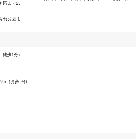
も園まで27
営地下鉄東山線
(
11
)
名古屋市営地下鉄名城線
(
10
)
みれ分園ま
営地下鉄桜通線
(
1
)
名古屋市営地下鉄上飯田線
(
4
)
地下鉄烏丸線
(
17
)
京都市営地下鉄東西線
(
26
)
tro今里筋線
(
3
)
OsakaMetro御堂筋線
(
10
)
(徒歩1分)
tro四つ橋線
(
5
)
OsakaMetro中央線
(
6
)
tro堺筋線
(
0
)
神戸市営地下鉄西神・山手線
(
9
)
下鉄空港線
(
4
)
福岡市地下鉄箱崎線
(
0
)
m (徒歩1分)
1
)
函館市電
(
0
)
りび鉄道
(
0
)
わたらせ渓谷鐵道
(
19
)
行
(
37
)
会津鉄道
(
3
)
縦貫鉄道
(
0
)
しなの鉄道北しなの線
(
4
)