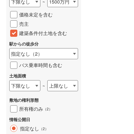
下限なし
1500万円
~
城端線
(
0
)
価格未定を含む
関西本線（JR西日本）
(
185
)
売主
大阪環状線
(
15
)
建築条件付土地を含む
山陽本線（JR西日本）
(
241
)
駅からの徒歩分
姫新線
(
101
)
指定なし
（
2
）
吉備線
(
12
)
バス乗車時間も含む
芸備線
(
29
)
土地面積
下限なし
上限なし
~
可部線
(
32
)
宇部線
(
2
)
敷地の権利形態
山陰本線
(
174
)
所有権のみ
（
2
）
境線
(
13
)
情報公開日
指定なし
（
2
）
奈良線
(
31
)