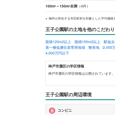
100m
～150m
未満
（
4
件）
桜井線
(
44
2
2
阪和線
(
72
物件が所在する市区町村を対象とした平均価格
おおさか
王子公園駅の土地を他のこだわり
内子線
(
0
)
面積120m2以上
面積150m2以上
駅徒歩
鳴門線
(
1
)
第一種低層住居専用地域
整形地
2,00
4,000万円以下
土讃線
(
57
鹿児島本
神
神戸市灘区の学区情報
戸
三角線
(
8
)
市
神戸市灘区の学区情報は公開されています。
灘
長崎本線
(
区
に
佐世保線
(
関
王子公園駅の周辺環境
す
豊肥本線
(
る
情
コンビニ
日南線
(
15
報