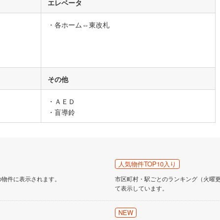
エレベータ
道
(
9
)
北越急行ほくほく線
(
1
)
・各ホーム⇔東改札
て銀河鉄道
(
4
)
青い森鉄道
(
4
)
弘南線
(
0
)
弘南鉄道大鰐線
(
0
)
鉄道鳥海山ろく線
(
1
)
福島交通飯坂線
(
28
)
その他
長野線
(
3
)
上田電鉄別所線
(
2
)
・ＡＥＤ
イトレール
(
52
)
関東鉄道竜ケ崎線
(
6
)
・盲導鈴
鉄道大洗鹿島線
(
105
)
ひたちなか海浜鉄道湊線
(
8
)
48
)
千葉都市モノレール
(
18
)
鉄道上毛線
(
71
)
秩父鉄道
(
54
)
人気物件TOP10入り
線
(
4
)
つくばエクスプレス
(
24
)
の物件に表示されます。
市区町村・駅ごとのランキング（火曜更新
て表示しています。
94
)
京成押上線
(
1
)
NEW
線
(
1
)
京成千原線
(
15
)