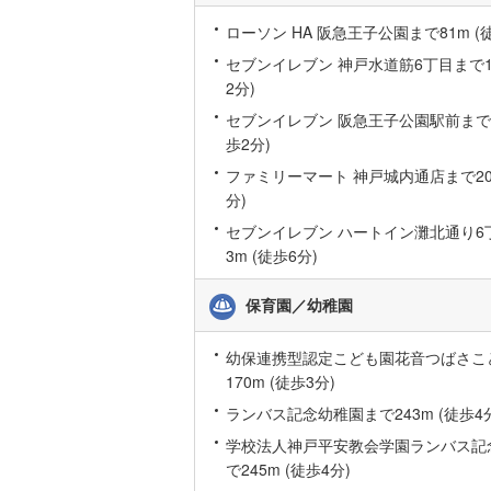
後藤寺線
(
ローソン HA 阪急王子公園まで81m (
東北新幹
セブンイレブン 神戸水道筋6丁目まで13
2分)
秋田新幹
セブンイレブン 阪急王子公園駅前まで15
歩2分)
山陽新幹
ファミリーマート 神戸城内通店まで201
西九州新
分)
セブンイレブン ハートイン灘北通り6
地下鉄
札幌市営
3m (徒歩6分)
仙台市地
保育園／幼稚園
東京メト
幼保連携型認定こども園花音つばさこ
東京メト
170m (徒歩3分)
東京メト
ランバス記念幼稚園まで243m (徒歩4
学校法人神戸平安教会学園ランバス記
都営浅草
で245m (徒歩4分)
都営大江