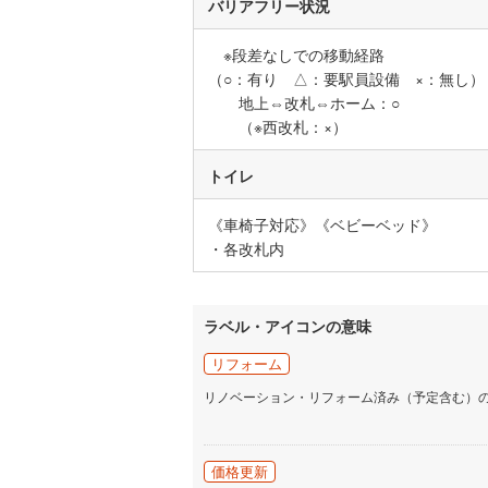
バリアフリー状況
いすみ鉄
※段差なしでの移動経路
IGRいわ
（○：有り △：要駅員設備 ×：無し）
地上⇔改札⇔ホーム：○
弘南鉄道
（※西改札：×）
由利高原
トイレ
長野電鉄
《車椅子対応》《ベビーベッド》
宇都宮ラ
・各改札内
鹿島臨海
小湊鐵道
(
ラベル・アイコンの意味
上毛電気
リフォーム
流鉄流山
リノベーション・リフォーム済み（予定含む）
京成本線
(
価格更新
京成金町