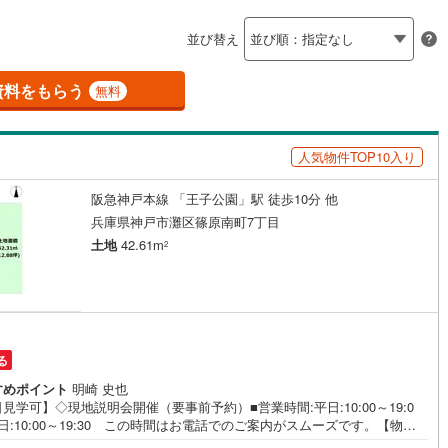
島根
岡山
広島
山口
釜石線
(
0
)
ン内見(相談)可
（
1
）
IT重説可
（
1
）
並び替え
花輪線
(
1
)
香川
愛媛
高知
保存した条件を見る
磐越東線
(
21
)
資料をもらう
ン対応とは？
無料
佐賀
長崎
熊本
大分
陸羽東線
(
20
)
人気物件TOP10入り
44
)
米坂線
(
0
)
阪急神戸本線 「王子公園」駅 徒歩10分 他
五能線
(
0
)
この条件で検索する
この条件で検索する
この条件で検索する
この条件で検索する
この条件で検索する
この条件で検索する
市区町村以下を選択
市区町村を選択す
駅を選択する
兵庫県神戸市灘区篠原南町7丁目
3
)
白新線
(
3
)
土地
42.61m
2
越後線
(
10
)
ライン（宇都宮～逗子）
湘南新宿ライン（前橋～小田原）
(
139
)
る
5
)
内房線
(
236
)
すめポイント
明崎 史也
)
鹿島線
(
3
)
見学可】◇現地説明会開催（要事前予約）■営業時間:平日:10:00～19:0
日:10:00～19:30 この時間はお電話でのご案内がスムーズです。【物件
徴】・建築条件ございません。お好みの工務店・ハウスメーカーで建築が
8
)
東海道本線
(
68
)