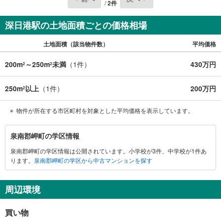
/
2
件
深日港駅の土地面積ごとの価格相場
土地面積（該当物件数）
平均価格
200m
～250m
未満
（
1
件）
430万円
2
2
250m
以上
（
1
件）
200万円
2
物件が所在する市区町村を対象とした平均価格を表示しています。
泉
泉南郡岬町の学区情報
南
泉南郡岬町の学区情報は公開されています。小学校が3件、中学校が1件あ
郡
ります。
泉南郡岬町の学区から中古マンションを探す
岬
町
に
周辺環境
関
す
買い物
る