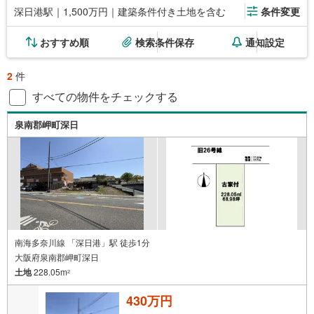
深日港駅｜1,500万円｜建築条件付き土地を含む
条件変更
おすすめ順
検索条件保存
通知設定
2
件
すべての物件をチェックする
泉南郡岬町深日
南海多奈川線 「深日港」駅 徒歩1分
大阪府泉南郡岬町深日
土地
228.05m
2
430万円