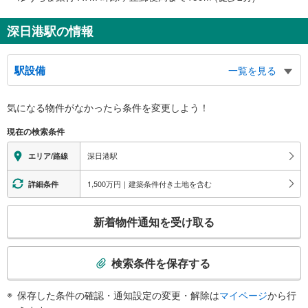
深日港駅の情報
駅設備
一覧を見る
バリアフリー状況
気になる物件がなかったら
条件を変更しよう！
※段差なしでの移動経路
（○：有り △：要駅員設備 ×：無し）
現在の検索条件
地上⇔改札⇔ホーム：×
その他
深日港駅
エリア/路線
・点字運賃表
1,500万円｜建築条件付き土地を含む
詳細条件
こ
新着物件通知を受け取る
の
検
索
検索条件を保存する
条
件
保存した条件の確認・通知設定の変更・解除は
マイページ
から行
で