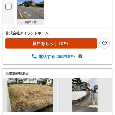
画像
10
枚
株式会社アイランドホーム
資料をもらう
（無料）
電話する
（通話料無料）
泉南郡岬町深日