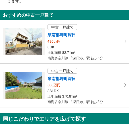
えます。
通
知
おすすめの中古一戸建て
を
受
中古一戸建て
け
泉南郡岬町深日
取
430万円
る
6DK
・
土地面積 82.71m
2
条
南海多奈川線 「深日港」駅 徒歩5分
件
を
中古一戸建て
マ
泉南郡岬町深日
イ
580万円
ペ
3SLDK
ー
土地面積 370.81m
2
ジ
南海多奈川線 「深日港」駅 徒歩8分
に
保
同じこだわりでエリアを広げて探す
存
す