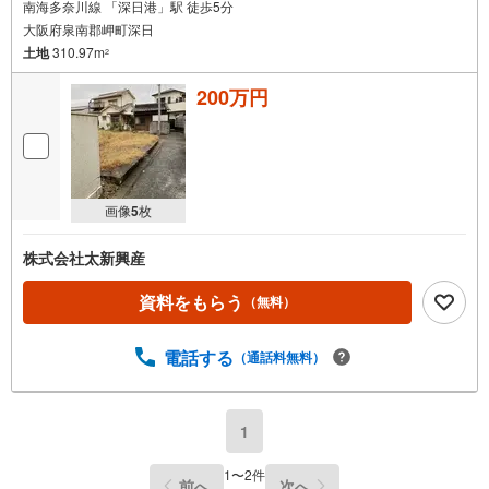
南海多奈川線 「深日港」駅 徒歩5分
大阪府泉南郡岬町深日
土地
310.97m
2
200万円
画像
5
枚
株式会社太新興産
資料をもらう
（無料）
電話する
（通話料無料）
1
1
〜
2
件
前へ
次へ