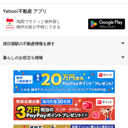
Yahoo!不動産 アプリ
地図でサクッと物件探し
物件比較が手軽にできる
深日港駅の不動産情報を探す
暮らしのお役立ち情報
不動産・住宅
賃貸住宅
マンションカタログ
教えて！住まいの先生
新築マンション
中古マンション
新築一戸建て
中古一戸建て
注文住宅
土地
売却査定