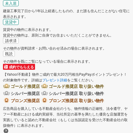
未入居
建築工事完了日から1年以上経過したものの、まだ誰も住んだことがない住宅に
表示されます。
賃貸中
賃貸中の物件に表示されます。
賃貸中の物件は、原則ご自身でお住まいいただくことができません。
請求済
その物件が資料請求・お問い合わせ済みの場合に表示されます。
既読
その物件を既にご覧になっている場合に表示されます。
成約でもらえる
【Yahoo!不動産】物件ご成約で最大20万円相当PayPayポイントプレゼント！
の対象物件です。詳細は
プレゼント詳細
をご覧ください。
ゴールド推奨店
ゴールド推奨店 取り扱い物件
シルバー推奨店
シルバー推奨店 取り扱い物件
ブロンズ推奨店
ブロンズ推奨店 取り扱い物件
広告商品を購入している不動産会社のうち、物件情報の正確性、法令遵守、ヤ
フー不動産における成約実績等、当社所定の基準を満たした優良な店舗運営を
実践していると認めた不動産会社（もしくは当該認定を受けた不動産会社の取
扱物件）に表示されます。