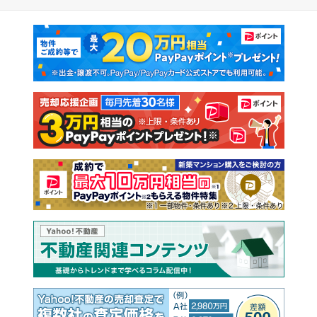
マンションカタログ
教えて！住まいの先生
新築マンション
中古マンション
新築一戸建て
中古一戸建て
注文住宅
土地
売却査定