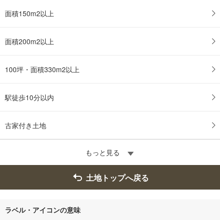
に
面積150m2以上
保
存
す
面積200m2以上
る
100坪・面積330m2以上
駅徒歩10分以内
古家付き土地
もっと見る
土地トップへ戻る
ラベル・アイコンの意味