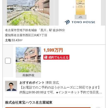
名古屋市営地下鉄名城線 「黒川」駅 徒歩26分
愛知県名古屋市西区江向町1丁目
土地
53.43m
2
1,599万円
成約でもらえる
画像
21
枚
おすすめポイント
津田 宗広
【お電話でのご予約のほうがスムーズにご対応できます】
内覧は9:00-20:00まで可。●インターネット予約で当日見学
が可能です●（1）［室内・現地を見学する］をクリック
（2）本日～4日以内をご希望の方は「ご要望・ご質問欄」
株式会社東宝ハウス名古屋城東
に希望日時をご記入ください！《東宝ハウス名古屋城東の