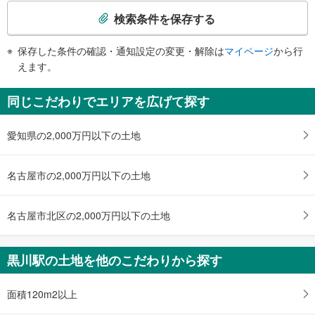
索
・西改札外（改札付近）
検索条件を保存する
市バス６・９・１１番のりば、北生涯学習センター、北図書館、北文化小劇
その他
条
場、黒川郵便局、北稜中学校、名古屋銀行、ティア黒川、志賀南通１・２、志
件
賀町１・２、黒川本通２・３・４
・ＡＥＤ
保存した条件の確認・通知設定の変更・解除は
マイページ
から行
で
えます。
通
知
同じこだわりでエリアを広げて探す
を
受
愛知県の2,000万円以下の土地
け
取
る
名古屋市の2,000万円以下の土地
・
条
件
名古屋市北区の2,000万円以下の土地
を
マ
黒川駅の土地を他のこだわりから探す
イ
ペ
ー
面積120m2以上
ジ