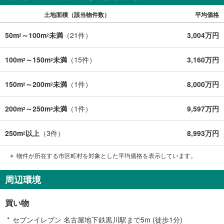
土地面積（該当物件数）
平均価格
50m
～100m
未満
（
21
件）
3,004万円
2
2
100m
～150m
未満
（
15
件）
3,160万円
2
2
150m
～200m
未満
（
1
件）
8,000万円
2
2
200m
～250m
未満
（
1
件）
9,597万円
2
2
250m
以上
（
3
件）
8,993万円
2
物件が所在する市区町村を対象とした平均価格を表示しています。
周辺環境
買い物
セブンイレブン 名古屋地下鉄黒川駅まで5m (徒歩1分)