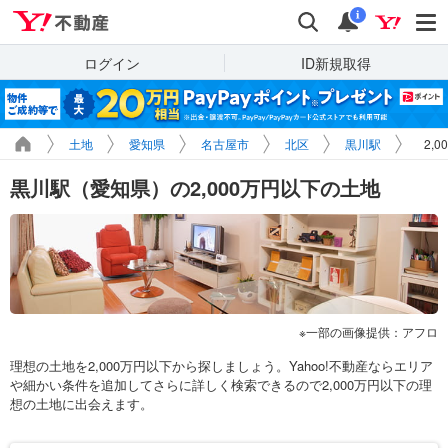
Yahoo!不動産
検索
通知
i
ログイン
ID新規取得
土地
愛知県
名古屋市
北区
黒川駅
2,
黒川駅（愛知県）の2,000万円以下の土地
一部の画像提供：アフロ
理想の土地を2,000万円以下から探しましょう。Yahoo!不動産ならエリア
や細かい条件を追加してさらに詳しく検索できるので2,000万円以下の理
想の土地に出会えます。