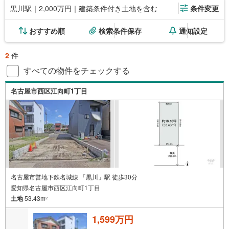
黒川駅｜2,000万円｜建築条件付き土地を含む
条件変更
おすすめ順
検索条件保存
通知設定
2
件
すべての物件をチェックする
名古屋市西区江向町1丁目
名古屋市営地下鉄名城線 「黒川」駅 徒歩30分
愛知県名古屋市西区江向町1丁目
土地
53.43m
2
1,599万円