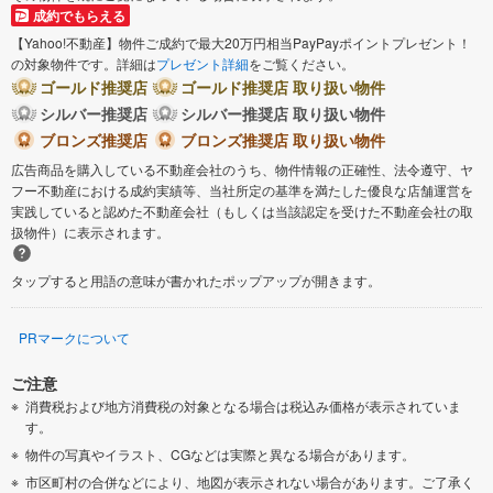
成約でもらえる
【Yahoo!不動産】物件ご成約で最大20万円相当PayPayポイントプレゼント！
の対象物件です。詳細は
プレゼント詳細
をご覧ください。
ゴールド推奨店
ゴールド推奨店 取り扱い物件
シルバー推奨店
シルバー推奨店 取り扱い物件
ブロンズ推奨店
ブロンズ推奨店 取り扱い物件
広告商品を購入している不動産会社のうち、物件情報の正確性、法令遵守、ヤ
フー不動産における成約実績等、当社所定の基準を満たした優良な店舗運営を
実践していると認めた不動産会社（もしくは当該認定を受けた不動産会社の取
扱物件）に表示されます。
タップすると用語の意味が書かれたポップアップが開きます。
PRマークについて
ご注意
消費税および地方消費税の対象となる場合は税込み価格が表示されていま
す。
物件の写真やイラスト、CGなどは実際と異なる場合があります。
市区町村の合併などにより、地図が表示されない場合があります。ご了承く