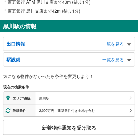
百五銀行 ATM 黒川支店まで43m (徒歩1分)
百五銀行 黒川支店まで42m (徒歩1分)
黒川駅の情報
出口情報
一覧を見る
１出口
駅設備
一覧を見る
市バス７・８・１０番のりば、北区役所、北保健センター、総合社会福祉会
館、北土木事務所、上下水道局北営業所、黒川スポーツトレーニングセンタ
バリアフリー状況
ー、北警察署、北税務署、ネックス・プラザ、日本年金機構 名古屋北年金事
気になる物件がなかったら
条件を変更しよう！
※段差なしでの移動経路
務所、百五銀行、八王子中学校、清水小学校、金城小学校、平安会館 黒川斎
（○：有り △：要駅員設備 ×：無し）
場、田幡一・二丁目、清水四・五丁目、柳原三丁目、黒川本通１、金城三・四
現在の検索条件
地上⇔改札⇔ホーム：○
丁目
エレベータ
２出口
黒川駅
エリア/路線
・ホーム⇔西改札
敷島町、金城町２、元志賀町１・２、駒止町２、西志賀町４・５
・地上出口（３番出入口付近）
2,000万円｜建築条件付き土地を含む
詳細条件
３出口
エスカレータ
市バス１・２・３・５番のりば（市バスターミナル）、黒川住宅、大垣共立銀
こ
・ホーム⇔各改札
行、あいち銀行、城見通２・３、田幡一・二丁目、金城三・四丁目、志賀南通
新着物件通知を受け取る
トイレ
の
１
検
４出口
《車椅子対応トイレ》《ベビーシート》