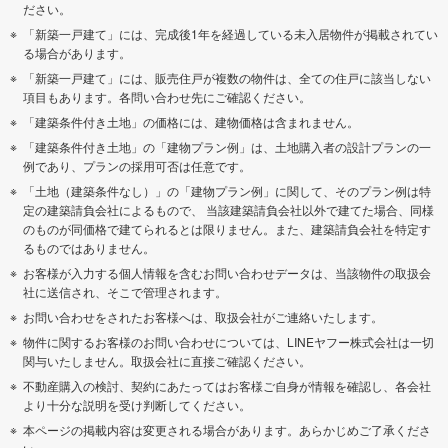
ださい。
「新築一戸建て」には、完成後1年を経過している未入居物件が掲載されてい
る場合があります。
「新築一戸建て」には、販売住戸が複数の物件は、全ての住戸に該当しない
項目もあります。各問い合わせ先にご確認ください。
「建築条件付き土地」の価格には、建物価格は含まれません。
「建築条件付き土地」の「建物プラン例」は、土地購入者の設計プランの一
例であり、プランの採用可否は任意です。
「土地（建築条件なし）」の「建物プラン例」に関して、そのプラン例は特
定の建築請負会社によるもので、 当該建築請負会社以外で建てた場合、同様
のものが同価格で建てられるとは限りません。また、建築請負会社を特定す
るものではありません。
お客様が入力する個人情報を含むお問い合わせデータは、当該物件の取扱会
社に送信され、そこで管理されます。
お問い合わせをされたお客様へは、取扱会社がご連絡いたします。
物件に関するお客様のお問い合わせについては、LINEヤフー株式会社は一切
関与いたしません。取扱会社に直接ご確認ください。
不動産購入の検討、契約にあたってはお客様ご自身が情報を確認し、各会社
より十分な説明を受け判断してください。
本ページの掲載内容は変更される場合があります。あらかじめご了承くださ