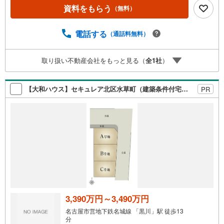
こだわり》スタッフ一同、すべてのお客様に対して、自分
資料をもらう
（無料）
の家族や仲の良い友人に対するときと同じ気持ちで接客さ
せていただいています。お客様ひとりひとりが理想の住宅
電話する
（通話料無料）
と出会い、住宅ローンやその他のサービスの内容にもご満
足いただき、ご納得されるまで、お付き合いをさせていた
だきます。私たちが携わる不動産ビジネスでは安全で安心
取り扱い不動産会社をもっと見る（
全
1
社
）
な取引を実現することはプロとしての使命です。営業スタ
ッフを管理職が常にサポートする体制で、ダブルチェック
はもちろん何度も報告と確認を繰り返し、取引の安全性を
【大和ハウス】セキュレア北区水草町（建築条件付宅地分譲）
PR
追求しています。ご覧いただきありがとうございます！
3,390万円～3,490万円
名古屋市営地下鉄名城線 「黒川」駅 徒歩13
分