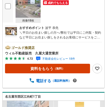
成約でもらえる
画像
15
枚
おすすめポイント
波平 恭尭
＼平日のお住まい探しの方へ/弊社では平日にご内覧・契約
など平日にお住まい探しをされるお客様にサービスをご用
意しています。＼お仕事で忙しい方へ/午前10時から午後7
時まで”毎日”営業しています。事前にご予約頂きましたら営
ゴールド推奨店
業時間外でのご内覧もご対応いたします。＼本物件の他に
ウィル不動産販売 久屋大通営業所
も気になる物件がある方へ/不動産業者間で不動産情報が共
4.72
不動産会社レビュー 18件
有されているので、名古屋市全域や、その他隣接エリアで
もご内覧が可能です！ 【ウィル不動産販売 久屋大通営業
資料をもらう
（無料）
所】◎地下鉄東山線「栄」駅7A出口から徒歩1分、名城線
「久屋大通」駅7A出口から徒歩1分◎お子様が遊べるキッ
ズスペースあり◎営業時間 10:00～19:00（定休日無し） 上
電話する
（通話料無料）
記時間はお電話が繋がりやすくなっております。ぜひお気
軽にご連絡下さい！現地を見学される場合は「室内・現地
を見学する（無料）」ボタンよりご希望の日時をご記入い
名古屋市西区江向町1丁目
ただけますとスムーズにご案内が可能です。