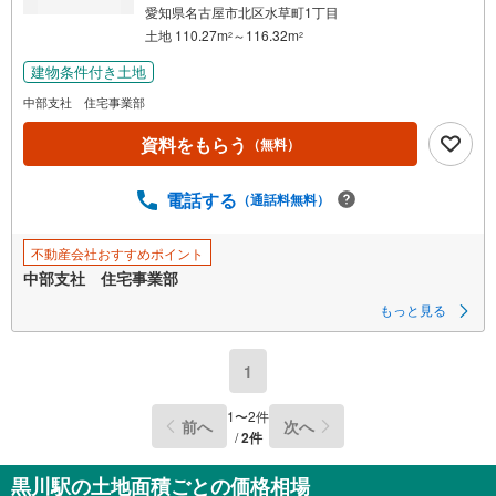
愛知県名古屋市北区水草町1丁目
土地 110.27m
～116.32m
2
2
建物条件付き土地
中部支社 住宅事業部
資料をもらう
（無料）
電話する
（通話料無料）
不動産会社おすすめポイント
中部支社 住宅事業部
もっと見る
1
1
〜
2
件
前へ
次へ
/
2
件
黒川駅の土地面積ごとの価格相場