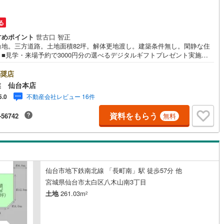
道
(
10
)
北越急行ほくほく線
(
1
)
る
て銀河鉄道
(
5
)
青い森鉄道
(
8
)
すめポイント
世古口 智正
角地。三方道路。土地面積82坪。解体更地渡し。建築条件無し。閑静な住
弘南線
(
0
)
弘南鉄道大鰐線
(
0
)
。■見学・来場予約で3000円分の選べるデジタルギフトプレゼント実施中■
大ハウス工業の強み～仙台市を中心に宮城県内の多数店舗で展開中！こち
鉄道鳥海山ろく線
(
1
)
福島交通飯坂線
(
32
)
は当社の強みを大きく2つに分けてご紹介！1.＜豊富な不動産知識＞戸建・
奨店
ション・土地...と種別を問わず不動産を取り扱っております。更に教育施
業 仙台本店
長野線
(
4
)
上田電鉄別所線
(
3
)
商業施設、子育て環境や行政などの地域情報を総合し、お客様により良い
不動産会社レビュー 16件
5.0
選びをして頂けるよう、しっかりとサポートさせて頂きます。2.＜経験豊
イトレール
(
81
)
関東鉄道竜ケ崎線
(
8
)
スタッフ＞当社では【購入】【売却】【引っ越し】【リフォーム】など住
資料をもらう
-56742
無料
関する様々なご質問はもちろん、ご購入時に気になる住宅ローン各種税金
鉄道大洗鹿島線
(
125
)
ひたちなか海浜鉄道湊線
(
9
)
いても、誠心誠意ご説明させて頂きます。各店舗ではキッズスペースも完
子様連れのご家族様で是非お越しください。営業時間:10:00～18:00（定
61
)
千葉都市モノレール
(
98
)
火・水曜日※店舗により変動あり）現地のご案内も可能ですので、どうぞお
にお問い合わせください！
鉄道上毛線
(
79
)
秩父鉄道
(
57
)
仙台市地下鉄南北線 「長町南」駅 徒歩57分 他
線
(
10
)
つくばエクスプレス
(
59
)
宮城県仙台市太白区八木山南3丁目
土地
261.03m
2
181
)
京成押上線
(
4
)
線
(
13
)
京成千原線
(
64
)