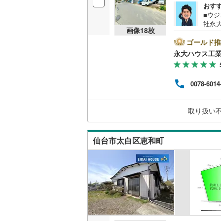
おす
後藤寺線
(
■ウ
社永
東北新幹
画像
18
枚
ネッ
密着
ゴールド推
秋田新幹
さら
永大ハウス工
見据
山陽新幹
にし
【住
西九州新
0078-6014
専門
の方
ご家
地下鉄
札幌市営
取り扱い
ぜひ
仙台市地
仙台市太白区恵和町
東京メト
東京メト
東京メト
都営浅草
都営大江