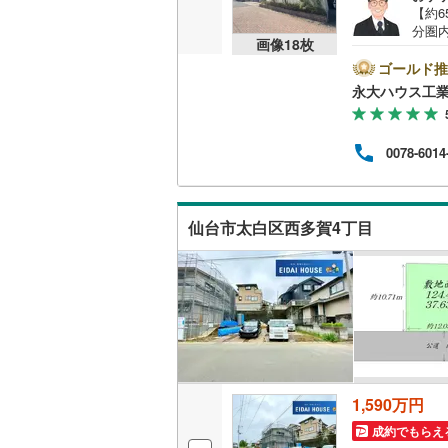
【約
桜井線
(
58
分圏
画像
18
枚
タル
阪和線
(
11
内の
ゴールド推
＜豊
永大ハウス工
おおさか
扱っ
を総
内子線
(
0
)
させ
0078-6014
越し
鳴門線
(
1
)
気に
店舗
土讃線
(
98
い。営
仙台市太白区西多賀4丁目
ご案
鹿児島本
三角線
(
8
)
長崎本線
(
佐世保線
(
豊肥本線
(
1,590万円
日南線
(
19
成約でもらえ