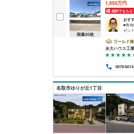
1,950万円
名古屋市
成約でもらえ
おす
名古屋市
■角地
ゼント
京都市営
画像
20
枚
中！
＞戸
ゴールド推
OsakaMe
に教
永大ハウス工
より
OsakaMe
＜経
ム】
OsakaMe
0078-6014
ン各
ペース
福岡市地
～18
で、
名取市ゆりが丘1丁目
私鉄・その他
札幌市電
(
道南いさ
阿武隈急
秋田内陸