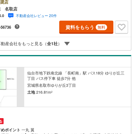
きる“本当に役立つ提案”戸建・マンション・土地まで幅広く対応。 さら
奨店
学校区・買い物環境・交通利便性・子育て環境など、 実際の暮らしを見据
業 名取店
)
鶴見線
(
5
)
情報をご提供します。「住んでから後悔しないためのご提案」を大切にし
不動産会社レビュー 20件
5.0
ます。■ 住まいのことを“まとめて相談できる安心感”【購入】【売却】【住
0
)
根岸線
(
12
)
え】【リフォーム】までワンストップ対応。 住宅ローンや税金などの専門
資料をもらう
-56736
無料
内容も、分かりやすく丁寧にご説明いたします。初めての不動産購入の方
0
)
中央本線（JR東日本）
(
503
)
、安心して一歩を踏み出せます。各店舗にはキッズスペースを完備。 ご家
でお気軽にご来店ください。営業時間:10:00～18:00（定休日:火・水曜日
121
)
八高線
(
510
)
不動産会社をもっと見る（
全
1
社
）
舗により異なります）現地見学・ご相談も随時受付中です。ぜひお気軽にお
合わせください。
8
)
大糸線（JR東日本）
(
9
)
各駅停車）
(
86
)
埼京線
(
74
)
仙台市地下鉄南北線 「長町南」駅 バス18分 ゆりが丘三
)
東海道本線（JR東海）
(
734
)
丁目 バス停下車 徒歩7分 他
宮城県名取市ゆりが丘3丁目
8
)
飯田線
(
307
)
土地
216.81m
2
)
高山本線（JR東海）
(
43
)
JR東海）
(
67
)
紀勢本線（JR東海）
(
10
)
博多南線
(
14
)
る
すめポイント
一丸 翼
R西日本）
(
1
)
北陸本線
(
33
)