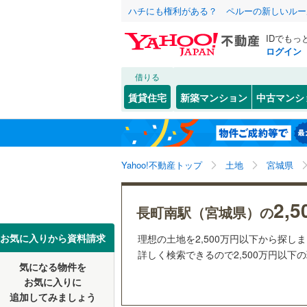
ハチにも権利がある？ ペルーの新しいルー
IDでもっ
ログイン
借りる
北海道
JR
北海道
函館本線
(
こだわり条件
配置、向き、
賃貸住宅
新築マンション
中古マンシ
石勝線
(
0
)
前道6m
東北
青森
根室本線
(
(
73
)
(
39
)
(
3
平坦地
（
関東
東京
石北本線
(
Yahoo!不動産トップ
土地
宮城県
販売、価格、
常磐線
(
49
信越・北陸
新潟
2,
更地渡し
長町南駅（宮城県）の
(
5
)
(
6
)
(
2
高崎線
(
25
東海
愛知
お気に入りから資料請求
理想の土地を2,500万円以下から探し
両毛線
(
25
詳しく検索できるので2,500万円以下
立地
烏山線
(
78
気になる物件を
近畿
大阪
お気に入りに
最寄りの
石巻線
(
44
追加してみましょう