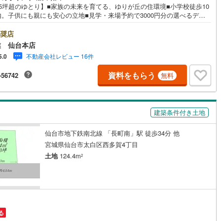
65坪超のゆとり】■家族の未来を育てる、ゆりが丘の住環境■小学校徒歩10
)
片町線
(
64
)
内。子供にも親にも安心の立地■見学・来場予約で3000円分の選べるデジ
ギフトプレゼント実施中■～永大ハウス工業の強み～仙台市を中心に宮城県
7
)
関西空港線
(
2
)
多数店舗で展開中！こちらでは当社の強みを大きく2つに分けてご紹介！1.
奨店
富な不動産知識＞戸建・マンション・土地...と種別を問わず不動産を取り
業 仙台本店
東線
(
27
)
本四備讃線
(
7
)
ております。更に教育施設や商業施設、子育て環境や行政などの地域情報
不動産会社レビュー 16件
5.0
合し、お客様により良い物件選びをして頂けるよう、しっかりとサポート
予土線
(
0
)
て頂きます。2.＜経験豊富なスタッフ＞当社では【購入】【売却】【引っ
資料をもらう
-56742
無料
】【リフォーム】など住宅に関する様々なご質問はもちろん、ご購入時に
徳島線
(
5
)
なる住宅ローン各種税金についても、誠心誠意ご説明させて頂きます。各
ではキッズスペースも完備！お子様連れのご家族様で是非お越しくださ
)
土讃線
(
8
)
業時間:10:00～18:00（定休日火・水曜日※店舗により変動あり）現地の
建築条件付き土地
内も可能ですので、どうぞお気軽にお問い合わせください！
線
(
392
)
香椎線
(
32
)
仙台市地下鉄南北線 「長町南」駅 徒歩34分 他
肥薩線
(
3
)
宮城県仙台市太白区西多賀4丁目
土地
124.4m
2
11
)
唐津線
(
1
)
1
)
大村線
(
1
)
43
)
日豊本線
(
275
)
)
吉都線
(
8
)
る