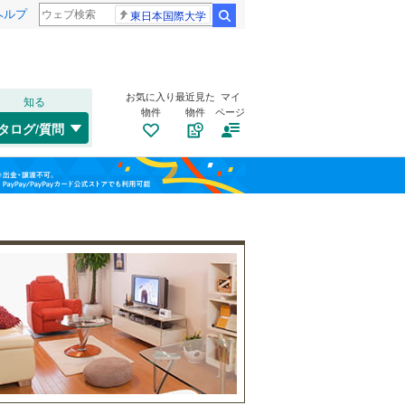
ヘルプ
東日本国際大学
検索
お気に入り
最近見た
マイ
知る
物件
物件
ページ
千歳線
(
6
)
タログ/質問
日高本線
(
0
)
南道路
（
4
）
福島
宗谷本線
(
0
)
(
21
)
(
0
)
(
8
)
古家あり
（
11
）
栃木
群馬
山梨
東北本線
(
751
)
川越線
(
183
)
吾妻線
(
30
)
日光線
(
114
)
仙石線
(
140
)
和歌山
小学校まで1km以内
（
7
）
大船渡線
(
1
)