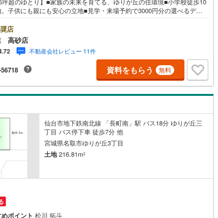
65坪超のゆとり】■家族の未来を育てる、ゆりが丘の住環境■小学校徒歩10
内。子供にも親にも安心の立地■見学・来場予約で3000円分の選べるデジ
5
)
七尾線
(
2
)
ギフトプレゼント実施中■～永大ハウス工業の強み～仙台市を中心に宮城県
多数店舗で展開中！こちらでは当社の強みを大きく2つに分けてご紹介！1.
奨店
高山本線（JR西日本）
(
1
)
富な不動産知識＞戸建・マンション・土地...と種別を問わず不動産を取り
業 高砂店
ております。更に教育施設や商業施設、子育て環境や行政などの地域情報
JR西日本）
(
100
)
湖西線
(
193
)
不動産会社レビュー 11件
4.72
合し、お客様により良い物件選びをして頂けるよう、しっかりとサポート
て頂きます。2.＜経験豊富なスタッフ＞当社では【購入】【売却】【引っ
福知山線
(
131
)
資料をもらう
-56718
無料
】【リフォーム】など住宅に関する様々なご質問はもちろん、ご購入時に
なる住宅ローン各種税金についても、誠心誠意ご説明させて頂きます。各
54
)
播但線
(
108
)
ではキッズスペースも完備！お子様連れのご家族様で是非お越しくださ
業時間:10:00～18:00（定休日火・水曜日※店舗により変動あり）現地の
)
津山線
(
7
)
内も可能ですので、どうぞお気軽にお問い合わせください！
)
伯備線
(
27
)
仙台市地下鉄南北線 「長町南」駅 バス18分 ゆりが丘三
丁目 バス停下車 徒歩7分 他
)
呉線
(
77
)
宮城県名取市ゆりが丘3丁目
土地
216.81m
2
)
山口線
(
3
)
2
)
美祢線
(
0
)
因美線
(
19
)
る
草津線
(
61
)
すめポイント
松川 拓斗