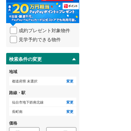
る
・
武蔵野線
(
304
)
条
件
横須賀線
(
33
)
を
成約プレゼント対象物件
マ
青梅線
(
142
)
イ
見学予約できる物件
ペ
小海線
(
35
)
ー
ジ
京浜東北線
(
132
)
に
検索条件の変更
総武線
(
130
)
保
存
地域
御殿場線
(
93
)
す
る
都道府県 未選択
変更
中央本線（JR東海）
(
281
)
路線・駅
太多線
(
74
)
仙台市地下鉄南北線
変更
名松線
(
4
)
長町南
変更
東海道本線（JR西日本）
(
259
)
価格
小浜線
(
6
)