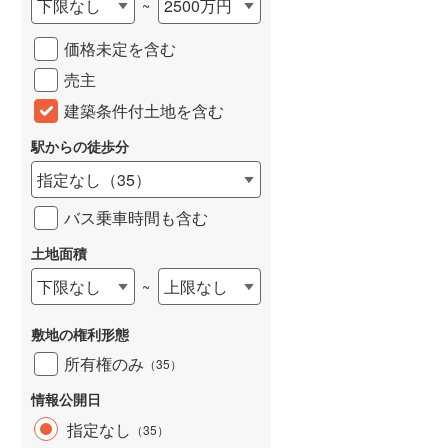
下限なし
2500万円
~
城端線
(
0
)
価格未定を含む
関西本線（JR西日本）
(
220
)
売主
大阪環状線
(
31
)
建築条件付土地を含む
山陽本線（JR西日本）
(
343
)
駅からの徒歩分
姫新線
(
109
)
指定なし
（
35
）
吉備線
(
16
)
バス乗車時間も含む
芸備線
(
50
)
土地面積
下限なし
上限なし
~
可部線
(
54
)
宇部線
(
2
)
敷地の権利形態
山陰本線
(
203
)
所有権のみ
（
35
）
境線
(
13
)
情報公開日
指定なし
（
35
）
奈良線
(
77
)