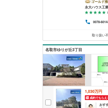
らで
ゴールド推
に、
永大ハウス工
南武線
(
27
えた
てい
横浜線
(
54
み替
0078-6014
的な
相模線
(
46
でも
族皆様
五日市線
(
取り扱い
※店
問い
篠ノ井線
(
名取市ゆりが丘3丁目
常磐線（
伊東線
(
40
身延線
(
16
武豊線
(
33
関西本線（
1,030万円
参宮線
(
3
)
成約でもらえ
おす
大糸線（J