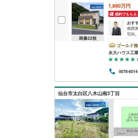
1,680万円
いすみ鉄
成約でもらえ
IGRいわ
おす
南西
弘南鉄道
宅街
画像
22
枚
～永
由利高原
らで
ゴールド推
マン
永大ハウス工
長野電鉄
設や
物件
宇都宮ラ
富な
0078-6014
宅に
鹿島臨海
につ
備！お
小湊鐵道
(
休日
仙台市太白区八木山南3丁目
気軽
上毛電気
流鉄流山
京成本線
(
京成金町