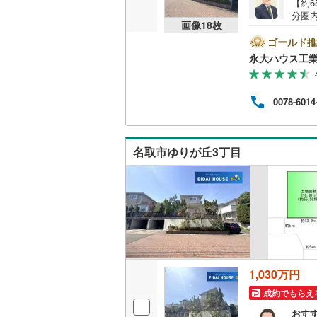
【約
分圏
越美北線
(
画像
18
枚
タル
内の
ゴールド推
氷見線
(
2
)
＜豊
永大ハウス工
扱っ
紀勢本線（
を総
させ
桜島線
(
4
)
0078-6014
越し
気に
加古川線
(
店舗
い。営
名取市ゆりが丘3丁目
赤穂線
(
28
ご案
宇野線
(
18
福塩線
(
58
岩徳線
(
21
小野田線
(
1,030万円
舞鶴線
(
1
)
成約でもらえ
木次線
(
1
)
おす