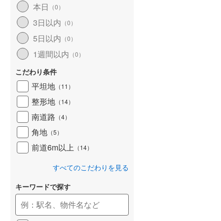
本日
（
0
）
和歌山線
(
146
)
3日以内
（
0
）
東西線
(
15
)
5日以内
（
0
）
予讃線
(
28
)
1週間以内
（
0
）
高徳線
(
17
)
こだわり条件
牟岐線
(
8
)
平坦地
（
11
）
整形地
（
14
）
山陽本線（JR九州）
(
6
)
南道路
（
4
）
篠栗線
(
29
)
角地
（
5
）
指宿枕崎線
(
234
)
前道6m以上
（
14
）
筑肥線
(
25
)
すべてのこだわりを見る
久大本線
(
50
)
キーワードで探す
日田彦山線
(
18
)
筑豊本線
(
41
)