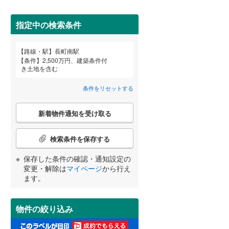
田沢湖線
(
4
)
指定中の検索条件
八戸線
(
0
)
磐越西線
(
30
)
路線・駅
長町南駅
宮崎
鹿児島
沖縄
詳しく見る
条件
2,500万円、建築条件付
陸羽西線
(
1
)
き土地を含む
左沢線
(
23
)
条件をリセットする
津軽線
(
6
)
こ
する
る
条件をリセットする
条件をリセットする
条件をリセットする
条件をリセットする
条件をリセットする
条件をリセットする
新着物件通知を受け取る
の
信越本線
(
32
)
検
索
検索条件を保存する
弥彦線
(
0
)
条
件
保存した条件の確認・通知設定の
総武本線
(
625
)
で
変更・解除は
マイページ
から行え
通
ます。
知
京葉線
(
28
)
を
受
久留里線
(
155
)
物件の絞り込み
け
取
山手線
(
0
)