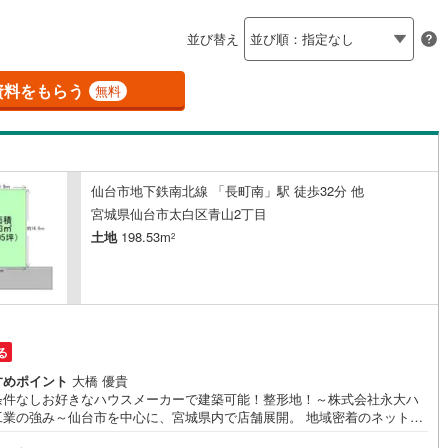
島根
岡山
広島
山口
釜石線
(
0
)
応
並び替え
花輪線
(
1
)
ン内見(相談)可
香川
（
11
）
愛媛
IT重説可
高知
（
2
）
保存した条件を見る
磐越東線
(
34
)
資料をもらう
無料
佐賀
長崎
熊本
大分
ン対応とは？
陸羽東線
(
22
)
59
)
米坂線
(
0
)
仙台市地下鉄南北線 「長町南」駅 徒歩32分 他
五能線
(
0
)
この条件で検索する
この条件で検索する
この条件で検索する
この条件で検索する
この条件で検索する
この条件で検索する
市区町村以下を選択
市区町村を選択す
駅を選択する
宮城県仙台市太白区青山2丁目
4
)
白新線
(
4
)
土地
198.53m
2
越後線
(
14
)
ライン（宇都宮～逗子）
湘南新宿ライン（前橋～小田原）
(
452
)
る
9
)
内房線
(
399
)
すめポイント
大橋 優貴
条件なしお好きなハウスメーカーで建築可能！整形地！～株式会社永大ハ
0
)
鹿島線
(
4
)
工業の強み～仙台市を中心に、宮城県内で店舗展開。 地域密着のネットワ
と実績で、お客様の理想の住まい探しをサポートします。■ 地域密着だか
7
)
東海道本線
(
226
)