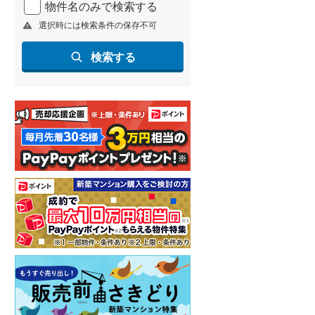
物件名のみで検索する
北海道新幹線
(
2
)
選択時には検索条件の保存不可
山形新幹線
(
179
)
検索する
東海道新幹線
(
284
)
九州新幹線
(
116
)
札幌市営地下鉄東豊線
(
2
)
東京メトロ銀座線
(
0
)
東京メトロ日比谷線
(
2
)
東京メトロ有楽町線
(
8
)
東京メトロ副都心線
(
8
)
都営新宿線
(
16
)
横浜市営地下鉄グリーンライン
(
7
)