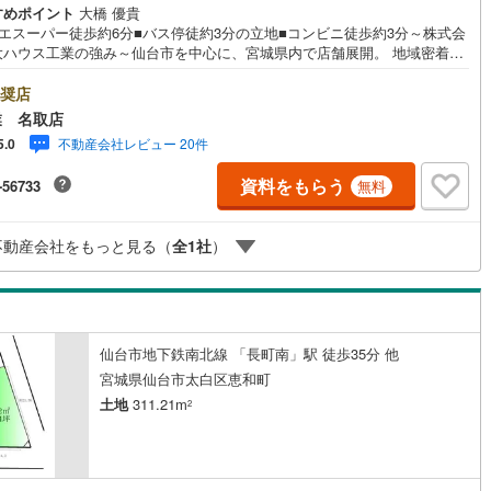
すめポイント
大橋 優貴
10
)
宮崎空港線
(
4
)
ジエスーパー徒歩約6分■バス停徒約3分の立地■コンビニ徒歩約3分～株式会
大ハウス工業の強み～仙台市を中心に、宮城県内で店舗展開。 地域密着の
線
(
268
)
上越新幹線
(
90
)
トワークと実績で、お客様の理想の住まい探しをサポートします。■ 地域
だからできる“本当に役立つ提案”戸建・マンション・土地まで幅広く対応。
奨店
線
(
100
)
北陸新幹線
(
159
)
に、学校区・買い物環境・交通利便性・子育て環境など、 実際の暮らしを
業 名取店
えた情報をご提供します。「住んでから後悔しないためのご提案」を大切
線
(
115
)
北陸新幹線（JR西日本）
(
7
)
不動産会社レビュー 20件
5.0
ています。■ 住まいのことを“まとめて相談できる安心感”【購入】【売却】
み替え】【リフォーム】までワンストップ対応。 住宅ローンや税金などの
資料をもらう
幹線
(
1
)
-56733
無料
的な内容も、分かりやすく丁寧にご説明いたします。初めての不動産購入
でも、安心して一歩を踏み出せます。各店舗にはキッズスペースを完備。
族皆様でお気軽にご来店ください。現地見学・ご相談も随時受付中です。
地下鉄南北線
(
7
)
札幌市営地下鉄東西線
(
5
)
不動産会社をもっと見る（
全
1
社
）
お気軽にお問い合わせください。
下鉄南北線
(
181
)
仙台市地下鉄東西線
(
66
)
ロ丸ノ内線
(
2
)
東京メトロ丸ノ内方南支線
(
1
)
仙台市地下鉄南北線 「長町南」駅 徒歩35分 他
ロ東西線
(
5
)
東京メトロ千代田線
(
2
)
宮城県仙台市太白区恵和町
土地
311.21m
ロ半蔵門線
(
1
)
東京メトロ南北線
(
2
)
2
線
(
2
)
都営三田線
(
0
)
戸線
(
5
)
横浜市営地下鉄ブルーライン
(
48
)