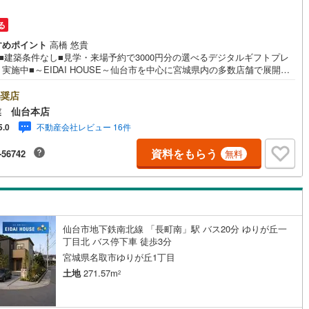
営地下鉄東山線
(
56
)
名古屋市営地下鉄名城線
(
32
)
る
すめポイント
高橋 悠貴
営地下鉄桜通線
(
12
)
名古屋市営地下鉄上飯田線
(
15
)
■建築条件なし■見学・来場予約で3000円分の選べるデジタルギフトプレ
実施中■～EIDAI HOUSE～仙台市を中心に宮城県内の多数店舗で展開
地下鉄烏丸線
(
43
)
京都市営地下鉄東西線
(
54
)
こちらでは当社の強みを大きく2つに分けてご紹介！1.＜豊富な不動産知識
建・マンション・土地...と種別を問わず不動産を取り扱っております。更
奨店
tro今里筋線
(
14
)
OsakaMetro御堂筋線
(
28
)
育施設や商業施設、子育て環境や行政などの地域情報を総合し、お客様に
業 仙台本店
良い物件選びをして頂けるよう、しっかりとサポートさせて頂きます。2.
tro四つ橋線
(
8
)
OsakaMetro中央線
(
10
)
不動産会社レビュー 16件
5.0
験豊富なスタッフ＞当社では【購入】【売却】【引っ越し】【リフォー
など住宅に関する様々なご質問はもちろん、ご購入時に気になる住宅ロー
tro堺筋線
(
1
)
神戸市営地下鉄西神・山手線
(
24
)
資料をもらう
-56742
無料
種税金についても、誠心誠意ご説明させて頂きます。各店舗ではキッズス
も完備！お子様連れのご家族様で是非お越しください。営業時間:10:00
下鉄空港線
(
22
)
福岡市地下鉄箱崎線
(
0
)
:00（定休日火・水曜日※店舗により変動あり）現地のご案内も可能ですの
どうぞお気軽にお問い合わせください！
1
)
函館市電
(
0
)
仙台市地下鉄南北線 「長町南」駅 バス20分 ゆりが丘一
りび鉄道
(
0
)
わたらせ渓谷鐵道
(
17
)
丁目北 バス停下車 徒歩3分
宮城県名取市ゆりが丘1丁目
行
(
39
)
会津鉄道
(
3
)
土地
271.57m
2
縦貫鉄道
(
0
)
しなの鉄道北しなの線
(
4
)