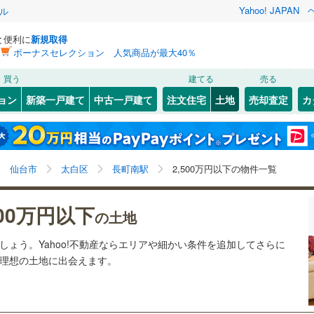
Yahoo! JAPAN
ル
と便利に
新規取得
ボーナスセレクション 人気商品が最大40％
検索条件を保存しました
買う
建てる
売る
24
)
札沼線
(
5
)
建ち方、日当たり
ョン
新築一戸建て
中古一戸建て
注文住宅
土地
売却査定
カ
この検索条件の新着物件通知は、
マイページ
から設定できます。
室蘭本線
(
6
)
以上
（
14
）
角地
（
5
）
岩手
宮城
秋田
山形
22
)
富良野線
(
0
)
旭ケ丘
5
)
(
20
)
(
21
)
(
3
)
(
1
)
(
0
)
11
）
整形地
（
14
）
(
27
)
長町南駅、2,500万円、建築条件付き土地を含む
神奈川
埼玉
千葉
茨城
1
)
釧網本線
(
0
)
仙台市
太白区
長町南駅
2,500万円以下の物件一覧
契約、入居関連など
6
)
水郡線
(
124
)
長野
富山
石川
福井
500万円以下
（
0
）
第一種低層住居専用地域
の土地
0
)
(
35
)
(
20
)
4
)
上越線
(
47
)
（
25
）
閉じる
閉じる
お気に入りリストを見る
お気に入りリストを見る
閉じる
閉じる
岐阜
静岡
三重
ましょう。Yahoo!不動産ならエリアや細かい条件を追加してさらに
検索条件を保存する
4
)
水戸線
(
48
)
の理想の土地に出会えます。
)
仙山線
(
146
)
マイページ
兵庫
京都
滋賀
奈良
駅が始発駅
（
2
）
海まで2km以内
（
0
）
)
気仙沼線
(
3
)