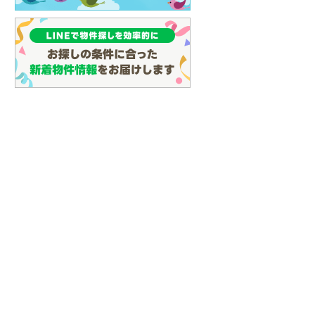
名古屋市営地下鉄鶴舞線
(
30
)
名古屋市営地下鉄名港線
(
29
)
OsakaMetro長堀鶴見緑地線
(
14
)
OsakaMetro谷町線
(
42
)
OsakaMetro千日前線
(
11
)
神戸市営地下鉄海岸線
(
1
)
福岡市地下鉄七隈線
(
45
)
函館市電宝来・谷地頭線
(
0
)
真岡鐵道
(
10
)
山形鉄道フラワー長井線
(
0
)
えちごトキめき鉄道妙高はねうまラ
イン
(
0
)