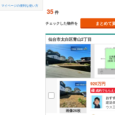
中国
鳥取
北上線
(
1
)
オンライン対
マイページの便利な使い方
35
件
山田線
(
5
)
四国
徳島
オンライ
大湊線
(
0
)
まとめて
チェックした物件を
九州・沖縄
福岡
オンライ
只見線
(
3
)
仙台市太白区青山2丁目
奥羽本線
(
男鹿線
(
1
)
0
0
0
0
0
0
該当物件
該当物件
該当物件
該当物件
該当物件
該当物件
件
件
件
件
件
件
羽越本線
(
飯山線
(
0
)
湘南新宿
920万円
(
395
)
成約でもらえ
外房線
(
71
おす
建築
成田線
(
12
ウス
画像
26
枚
ーク
東金線
(
27