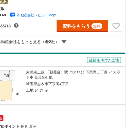
ンがございます。お気軽にお問い合わせください。●ひばりヶ丘駅徒歩22分
奨店
築条件なし●更地渡し●都市ガス・本下水◇当社の強みは（1）リフォーム
住販
)
鶴見線
(
4
)
社でも再販事業を行っている為、お客様に最適なプランをご提供できま
不動産会社レビュー 22件
4.63
）（2）注文住宅のご紹介（提携ハウスメーカー7社を保有しておりますの
1
)
根岸線
(
12
)
ご予算・ご希望に合ったプランをご紹介できます。）◇ふじみ野市、川越
資料をもらう
-55718
無料
富士見市周辺に限らず東武東上線・川越線・越生線全域の売買情報など、
6
)
中央本線（JR東日本）
(
500
)
いに関する不動産情報を豊富に取り揃えております。またリフォームの相
承ります。◇インターネット予約で当日現地見学が可能です（1）［室内・
120
)
八高線
(
510
)
不動産会社をもっと見る（
全
2
社
）
を見学する］をクリック（2）本日～4日以内をご希望の方は「ご要望・ご
欄」に希望日時をご記入ください！
8
)
大糸線（JR東日本）
(
9
)
建築条件付き土地
各駅停車）
(
86
)
埼京線
(
75
)
東武東上線 「朝霞台」駅 バス14分 下宗岡二丁目 バス停
)
東海道本線（JR東海）
(
732
)
下車 徒歩5分 他
5
)
飯田線
(
311
)
埼玉県志木市下宗岡4丁目
土地
94.71m
2
)
高山本線（JR東海）
(
43
)
JR東海）
(
67
)
紀勢本線（JR東海）
(
10
)
博多南線
(
14
)
る
R西日本）
(
1
)
北陸本線
(
31
)
すめポイント
長倉 夏子