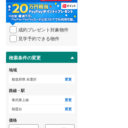
る
・
武蔵野線
(
297
)
条
件
横須賀線
(
33
)
を
成約プレゼント対象物件
マ
青梅線
(
138
)
イ
見学予約できる物件
ペ
小海線
(
35
)
ー
ジ
京浜東北線
(
134
)
に
検索条件の変更
総武線
(
130
)
保
存
地域
御殿場線
(
94
)
す
る
都道府県 未選択
変更
中央本線（JR東海）
(
280
)
路線・駅
太多線
(
74
)
東武東上線
変更
名松線
(
4
)
朝霞台
変更
東海道本線（JR西日本）
(
258
)
価格
小浜線
(
6
)