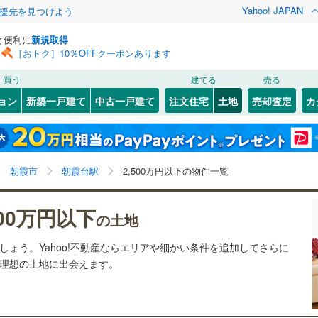
Yahoo! JAPAN
援先を見つけよう
と便利に
新規取得
［おトク］10％OFFクーポンあります
検索条件を保存しました
買う
建てる
売る
24
)
札沼線
(
5
)
建ち方、日当たり
ョン
新築一戸建て
中古一戸建て
注文住宅
土地
売却査定
カ
この検索条件の新着物件通知は、
マイページ
から設定できます。
室蘭本線
(
6
)
以上
（
3
）
角地
（
7
）
岩手
宮城
秋田
山形
23
)
富良野線
(
0
)
ときわ台
)
(
0
)
(
0
)
(
0
)
(
0
)
(
0
)
8
）
整形地
（
10
）
朝霞台駅、2,500万円、建築条件付き土地を含む
神奈川
埼玉
千葉
茨城
1
)
釧網本線
(
0
)
朝霞市
朝霞台駅
2,500万円以下の物件一覧
契約、入居関連など
(
0
)
3
)
水郡線
(
125
)
長野
富山
石川
福井
500万円以下
（
1
）
第一種低層住居専用地域
（
8
）
の土地
3
)
上越線
(
47
)
閉じる
閉じる
お気に入りリストを見る
お気に入りリストを見る
閉じる
閉じる
みずほ台
ふじみ野
岐阜
静岡
三重
4
)
(
49
)
(
39
)
(
23
)
(
44
)
ましょう。Yahoo!不動産ならエリアや細かい条件を追加してさらに
検索条件を保存する
8
)
水戸線
(
47
)
の理想の土地に出会えます。
)
仙山線
(
144
)
マイページ
駅が始発駅
（
0
）
海まで2km以内
（
0
）
兵庫
京都
滋賀
奈良
(
42
)
(
59
)
)
気仙沼線
(
3
)
応