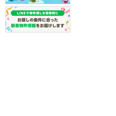
名古屋市営地下鉄鶴舞線
(
30
)
名古屋市営地下鉄名港線
(
28
)
OsakaMetro長堀鶴見緑地線
(
14
)
OsakaMetro谷町線
(
42
)
OsakaMetro千日前線
(
11
)
神戸市営地下鉄海岸線
(
1
)
福岡市地下鉄七隈線
(
45
)
函館市電宝来・谷地頭線
(
0
)
真岡鐵道
(
10
)
山形鉄道フラワー長井線
(
0
)
えちごトキめき鉄道妙高はねうまラ
イン
(
0
)