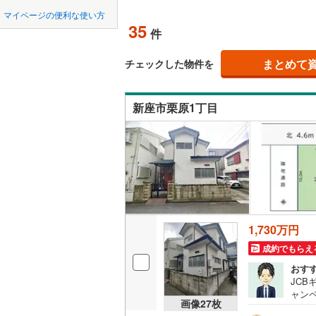
中国
鳥取
北上線
(
1
)
マイページの便利な使い方
オンライ
35
(
25
)
(
31
)
(
1
件
山田線
(
5
)
四国
徳島
大湊線
(
0
)
まとめて
オンライ
チェックした物件を
九州・沖縄
福岡
只見線
(
3
)
新座市栗原1丁目
奥羽本線
(
(
3
)
(
2
)
(
3
男鹿線
(
1
)
0
0
0
0
0
0
該当物件
該当物件
該当物件
該当物件
該当物件
該当物件
件
件
件
件
件
件
羽越本線
(
飯山線
(
0
)
湘南新宿
1,730万円
(
400
)
成約でもらえ
外房線
(
72
おす
JC
成田線
(
12
ャンペ
画像
27
枚
のお
東金線
(
27