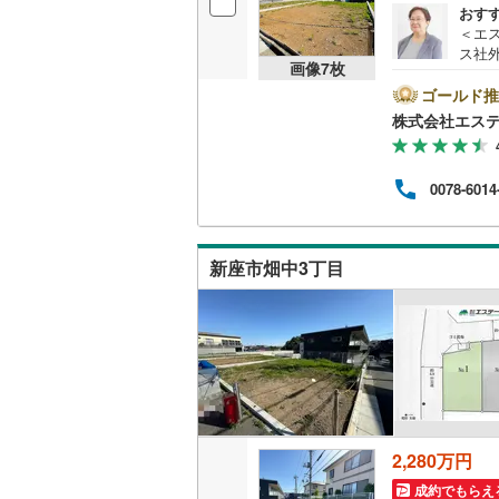
おす
後藤寺線
(
＜エ
ス社
東北新幹
画像
7
枚
済に
報が
ゴールド推
秋田新幹
ト広
株式会社エス
けく
山陽新幹
ム、
フが
西九州新
0078-6014
けます
この
さい
地下鉄
札幌市営
用意
新座市畑中3丁目
料）
仙台市地
東京メト
東京メト
東京メト
都営浅草
2,280万円
成約でもらえ
都営大江