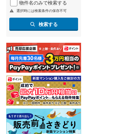
物件名のみで検索する
北海道新幹線
(
1
)
選択時には検索条件の保存不可
山形新幹線
(
180
)
検索する
東海道新幹線
(
286
)
九州新幹線
(
120
)
札幌市営地下鉄東豊線
(
2
)
東京メトロ銀座線
(
0
)
東京メトロ日比谷線
(
2
)
東京メトロ有楽町線
(
8
)
東京メトロ副都心線
(
8
)
都営新宿線
(
16
)
横浜市営地下鉄グリーンライン
(
7
)