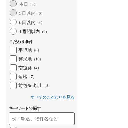
本日
（
0
）
和歌山線
(
146
)
3日以内
（
0
）
東西線
(
15
)
5日以内
（
4
）
予讃線
(
28
)
1週間以内
（
4
）
高徳線
(
17
)
こだわり条件
牟岐線
(
8
)
平坦地
（
8
）
整形地
（
10
）
山陽本線（JR九州）
(
6
)
南道路
（
4
）
篠栗線
(
29
)
角地
（
7
）
指宿枕崎線
(
231
)
前道6m以上
（
3
）
筑肥線
(
23
)
すべてのこだわりを見る
久大本線
(
49
)
キーワードで探す
日田彦山線
(
17
)
筑豊本線
(
41
)