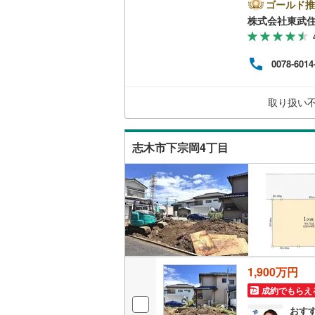
プラ
ゴールド推
●建
株式会社東武
南武線
(
27
（当
す。
横浜線
(
54
で、
0078-6014
市、
相模線
(
45
住ま
談も
五日市線
(
取り扱い
現地
質問
篠ノ井線
(
志木市下宗岡4丁目
常磐線（
伊東線
(
40
身延線
(
16
武豊線
(
32
関西本線（
1,900万円
参宮線
(
3
)
成約でもらえ
大糸線（J
おす