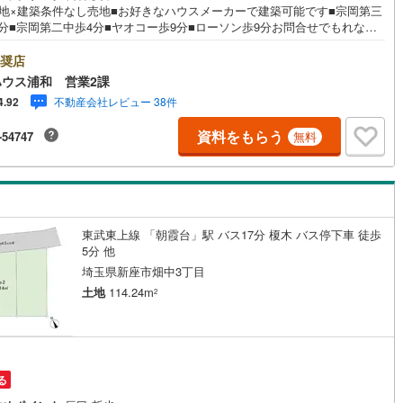
形地×建築条件なし売地■お好きなハウスメーカーで建築可能です■宗岡第三
5
)
七尾線
(
2
)
分■宗岡第二中歩4分■ヤオコー歩9分■ローソン歩9分お問合せでもれなく
ローン講座」プレゼント！営業時間:7:00～22:00（年中無休）こちらの時
高山本線（JR西日本）
(
1
)
はお電話でのお問い合わせがスムーズにご案内できますぜひお気軽にご連
奨店
さい！東宝ハウスライフソリューションズグループ 東宝ハウス浦和 特
ウス浦和 営業2課
携金利〔一例〕東宝ハウス浦和の住宅ローン■変動金利全期間引下げプラン
JR西日本）
(
100
)
湖西線
(
193
)
不動産会社レビュー 38件
4.92
ローン金利優遇割の最大適用《0.63％》と某信用金庫金利1.025％の比
入金4000万円返済期間35年の総返済額の差額:303万円※2026年7月末実行
福知山線
(
130
)
資料をもらう
-54747
無料
（審査・要件があります）◇TOHO HOUSE CLUBで生涯の安心をお届け
宝ハウスのライフパートナーが直接ご対応ライフプランニング、かけつけ
53
)
播但線
(
110
)
ト、Club Offプレミアムなど多彩なサービス…
)
津山線
(
7
)
)
伯備線
(
27
)
東武東上線 「朝霞台」駅 バス17分 榎木 バス停下車 徒歩
5分 他
)
呉線
(
77
)
埼玉県新座市畑中3丁目
)
山口線
(
3
)
土地
114.24m
2
2
)
美祢線
(
0
)
因美線
(
19
)
る
草津線
(
60
)