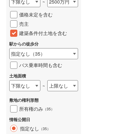
下限なし
2500万円
~
城端線
(
0
)
価格未定を含む
関西本線（JR西日本）
(
220
)
売主
大阪環状線
(
31
)
建築条件付土地を含む
山陽本線（JR西日本）
(
346
)
駅からの徒歩分
姫新線
(
111
)
指定なし
（
35
）
吉備線
(
16
)
バス乗車時間も含む
芸備線
(
51
)
土地面積
下限なし
上限なし
~
可部線
(
54
)
宇部線
(
2
)
敷地の権利形態
山陰本線
(
203
)
所有権のみ
（
35
）
境線
(
13
)
情報公開日
指定なし
（
35
）
奈良線
(
77
)