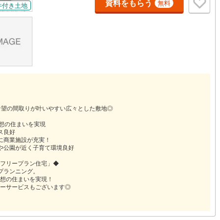
資料をもらう
無料
件付き土地
道
(
10
)
北越急行ほくほく線
(
1
)
て銀河鉄道
(
5
)
青い森鉄道
(
4
)
弘南線
(
0
)
弘南鉄道大鰐線
(
0
)
鉄道鳥海山ろく線
(
1
)
福島交通飯坂線
(
34
)
長野線
(
4
)
上田電鉄別所線
(
3
)
イトレール
(
82
)
関東鉄道竜ケ崎線
(
8
)
希望の間取りが叶いやすい広々とした敷地◎
鉄道大洗鹿島線
(
121
)
ひたちなか海浜鉄道湊線
(
9
)
理想の住まいを実現
ス良好
に商業施設が充実！
61
)
千葉都市モノレール
(
98
)
や公園が近く子育て環境良好
鉄道上毛線
(
80
)
秩父鉄道
(
57
)
フリープラン住宅」◆
プランニング。
線
(
10
)
つくばエクスプレス
(
59
)
想の住まいを実現！
ーサービスもございます◎
181
)
京成押上線
(
4
)
線
(
13
)
京成千原線
(
63
)