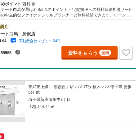
すめポイント
西村 歩
10
)
宮崎空港線
(
4
)
ステート白馬が選ばれる5つのポイント＞1.提携FPへの無料個別相談サービ
外の中立的なファイナンシャルプランナーと無料相談できます。ローン返
線
(
265
)
上越新幹線
(
90
)
ついて保険や学費等も含めてシミュレーションをご提案できます2.物件情
豊富所沢市を中心にたくさんの情報をご用意しております。インターネッ
奨店
線
(
99
)
北陸新幹線
(
160
)
告前の物件も多数取り揃えております。お客様のご希望エリアをお申し付
テート白馬 所沢店
ださい。3.自社グループでリフォーム、新築請負所沢店の3階はリフォー
線
(
116
)
北陸新幹線（JR西日本）
(
7
)
不動産会社レビュー 34件
4.94
注文建築部門の相談スペースです。一級建築士をはじめとした専門スタッ
おりますのでご見学とあわせて、リフォームや注文建築についてご相談頂
資料をもらう
幹線
(
1
)
-59555
無料
4.年中無休（年末年始除く）で営業しております営業時間 9:30～19:00
時間はお電話でのお問合わせがスムーズです5.お子様連れでおこしくだ
キッズスペース、授乳室、オムツ替えベッド、アンパンマンジュースをご
地下鉄南北線
(
7
)
札幌市営地下鉄東西線
(
5
)
しております。ご見学ご希望の方は、右上の“室内・現地を見学する（無
をボタンからご予約ください。
下鉄南北線
(
181
)
仙台市地下鉄東西線
(
66
)
東武東上線 「朝霞台」駅 バス17分 榎木 バス停下車 徒歩
ロ丸ノ内線
(
2
)
東京メトロ丸ノ内方南支線
(
1
)
5分 他
埼玉県新座市畑中3丁目
ロ東西線
(
5
)
東京メトロ千代田線
(
2
)
土地
114.44m
2
ロ半蔵門線
(
1
)
東京メトロ南北線
(
2
)
線
(
2
)
都営三田線
(
0
)
る
戸線
(
5
)
横浜市営地下鉄ブルーライン
(
46
)