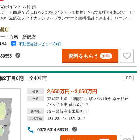
すめポイント
西村 歩
営地下鉄東山線
(
56
)
名古屋市営地下鉄名城線
(
32
)
ステート白馬が選ばれる5つのポイント＞1.提携FPへの無料個別相談サービ
外の中立的なファイナンシャルプランナーと無料相談できます。ローン返
営地下鉄桜通線
(
10
)
名古屋市営地下鉄上飯田線
(
15
)
ついて保険や学費等も含めてシミュレーションをご提案できます2.物件情
豊富所沢市を中心にたくさんの情報をご用意しております。インターネッ
奨店
地下鉄烏丸線
(
42
)
京都市営地下鉄東西線
(
54
)
告前の物件も多数取り揃えております。お客様のご希望エリアをお申し付
テート白馬 所沢店
ださい。3.自社グループでリフォーム、新築請負所沢店の3階はリフォー
不動産会社レビュー 34件
4.94
tro今里筋線
(
14
)
OsakaMetro御堂筋線
(
29
)
注文建築部門の相談スペースです。一級建築士をはじめとした専門スタッ
おりますのでご見学とあわせて、リフォームや注文建築についてご相談頂
資料をもらう
-59555
無料
tro四つ橋線
(
8
)
OsakaMetro中央線
(
10
)
4.年中無休（年末年始除く）で営業しております営業時間 9:30～19:00
時間はお電話でのお問合わせがスムーズです5.お子様連れでおこしくだ
tro堺筋線
(
1
)
神戸市営地下鉄西神・山手線
(
24
)
キッズスペース、授乳室、オムツ替えベッド、アンパンマンジュースをご
しております。ご見学ご希望の方は、右上の“室内・現地を見学する（無
2丁目6期 全4区画
PR
下鉄空港線
(
22
)
福岡市地下鉄箱崎線
(
0
)
をボタンからご予約ください。
2,650万円～3,050万円
価格
1
)
函館市電
(
0
)
東武東上線 「朝霞台」駅 バス16分 原ヶ谷戸
交通
バス停下車 徒歩2分 他
りび鉄道
(
0
)
わたらせ渓谷鐵道
(
19
)
埼玉県新座市馬場2丁目
所在地
131.23m
～135.13m
行
(
39
)
会津鉄道
(
3
)
土地面積
2
2
0078-6014-66319
縦貫鉄道
(
0
)
しなの鉄道北しなの線
(
4
)