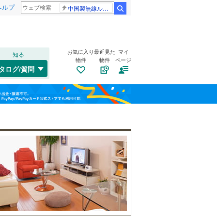
ヘルプ
中国製無線ルーター
検索
お気に入り
最近見た
マイ
知る
物件
物件
ページ
千歳線
(
6
)
タログ/質問
日高本線
(
0
)
南道路
（
4
）
福島
宗谷本線
(
0
)
(
1
)
(
8
)
(
15
)
古家あり
（
12
）
栃木
群馬
山梨
東北本線
(
749
)
川越線
(
186
)
吾妻線
(
27
)
霞ケ関
鶴ケ島
(
10
)
日光線
(
115
)
(
14
)
(
23
)
仙石線
(
135
)
小学校まで1km以内
（
4
）
和歌山
大船渡線
(
1
)