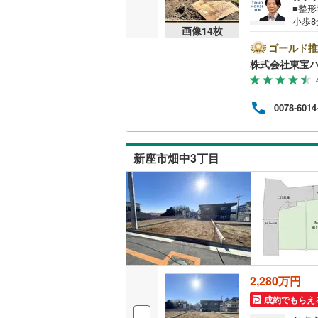
■整
越美北線
(
小歩8
画像
14
枚
「住宅
氷見線
(
2
)
間帯
ゴールド推
絡下
株式会社東宝ハ
別提
紀勢本線（
⇒住宅
較 借
桜島線
(
4
)
0078-6014
分まで
◇東
加古川線
(
サポー
赤穂線
(
29
新座市畑中3丁目
宇野線
(
18
福塩線
(
58
岩徳線
(
21
小野田線
(
2,280万円
舞鶴線
(
1
)
成約でもらえ
木次線
(
1
)