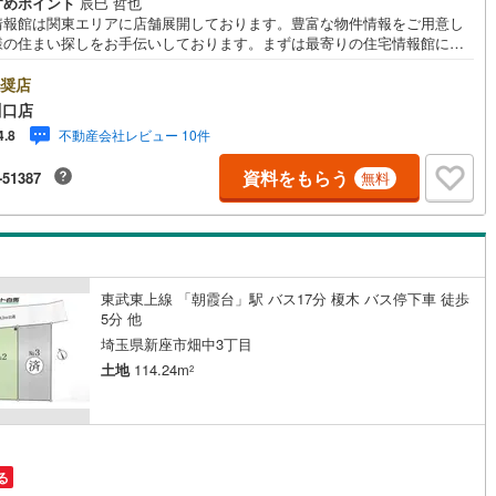
すめポイント
辰巳 哲也
情報館は関東エリアに店舗展開しております。豊富な物件情報をご用意し
)
片町線
(
64
)
様の住まい探しをお手伝いしております。まずは最寄りの住宅情報館にお
にご相談ください。住宅ローン相談会も同時開催中無理のない住宅ローン
6
)
関西空港線
(
2
)
算やご購入の際にかかる諸費用の概算も行っております。しっかりとした
奨店
計画のアドバイスをさせて頂きますので、お気軽にご相談ください。
東線
(
27
)
本四備讃線
(
7
)
川口店
不動産会社レビュー 10件
4.8
予土線
(
0
)
資料をもらう
-51387
無料
徳島線
(
5
)
)
土讃線
(
8
)
線
(
396
)
香椎線
(
32
)
東武東上線 「朝霞台」駅 バス17分 榎木 バス停下車 徒歩
肥薩線
(
3
)
5分 他
埼玉県新座市畑中3丁目
16
)
唐津線
(
1
)
土地
114.24m
2
2
)
大村線
(
1
)
44
)
日豊本線
(
269
)
)
吉都線
(
8
)
る