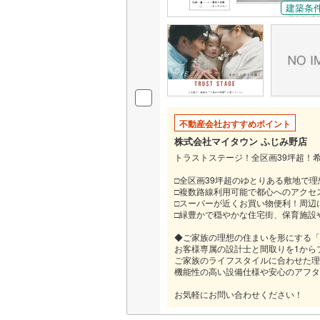
建築条
いすみ鉄
IGRいわ
弘南鉄道
由利高原
不動産会社おすすめポイント
長野電鉄
株式会社マイタウン ふじみ野店
宇都宮ラ
トラストステージ！全区画39坪超！
鹿島臨海
□全区画39坪超のゆとりある敷地で
□複数路線利用可能で都心へのアクセ
□スーパーが近くお買い物便利！周辺
小湊鐵道
(
□緑豊かで穏やかな住宅街、保育施設
上毛電気
◆ご家族の理想の住まいを形にする「
お客様専属の設計士と間取りを1から
流鉄流山
ご家族のライフスタイルに合わせた理
機能性の高い設備仕様や安心のアフタ
京成本線
(
お気軽にお問い合わせください！
京成金町