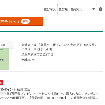
島根
岡山
広島
山口
釜石線
(
0
)
ン内見(相談)可
（
28
）
IT重説可
（
つきのわ
8
）
0
)
(
14
)
(
58
)
(
29
)
(
14
)
(
13
)
並び替え
花輪線
(
1
)
香川
愛媛
高知
保存した条件を見る
磐越東線
(
34
)
資料をもらう
ン対応とは？
無料
(
16
)
佐賀
長崎
熊本
大分
陸羽東線
(
22
)
54
)
米坂線
(
0
)
東武東上線 「朝霞台」駅 バス33分 火の見下（埼玉県）
)
五能線
(
0
)
バス停下車 徒歩5分 他
この条件で検索する
この条件で検索する
この条件で検索する
この条件で検索する
この条件で検索する
この条件で検索する
市区町村以下を選択
市区町村を選択す
駅を選択する
埼玉県新座市栗原1丁目
4
)
白新線
(
4
)
土地
67m
2
越後線
(
14
)
ライン（宇都宮～逗子）
湘南新宿ライン（前橋～小田原）
(
451
)
る
1
)
内房線
(
399
)
すめポイント
福田 宏治
Bギフト券3万円分プレゼント！当社より本物件をご購入の方に！その他のキ
0
)
鹿島線
(
3
)
ーンとの併用不可。【営業時間 10:00～18:00】この時間帯はお電話で
問い合わせがスムーズです。住み替えをご希望の方は自社買取保証付売却
9
)
東海道本線
(
225
)