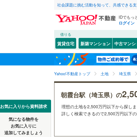
社会課題に挑む活動を知って、共感できる支
IDでもっ
ログイン
借りる
北海道
JR
北海道
函館本線
(
こだわり条件
配置、向き、
賃貸住宅
新築マンション
中古マンシ
石勝線
(
0
)
前道6m
東北
青森
根室本線
(
(
0
)
(
0
)
(
0
平坦地
（
関東
東京
石北本線
(
Yahoo!不動産トップ
土地
埼玉県
販売、価格、
常磐線
(
49
信越・北陸
新潟
2,
更地渡し
朝霞台駅（埼玉県）の
高崎線
(
25
東海
愛知
お気に入りから資料請求
(
35
)
(
40
)
(
1
理想の土地を2,500万円以下から探し
立地
両毛線
(
25
詳しく検索できるので2,500万円以下
烏山線
(
79
気になる物件を
最寄りの
近畿
大阪
お気に入りに
石巻線
(
44
追加してみましょう
オンライン対