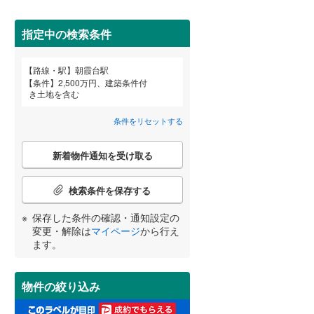
田沢湖線
(
4
)
みなみ寄居
(
3
)
(
1
)
指定中の検索条件
八戸線
(
0
)
磐越西線
(
29
)
詳しく見る
(
1
)
路線・駅
朝霞台駅
宮崎
鹿児島
沖縄
条件
2,500万円、建築条件付
陸羽西線
(
1
)
き土地を含む
左沢線
(
23
)
条件をリセットする
津軽線
(
2
)
こ
する
る
条件をリセットする
条件をリセットする
条件をリセットする
条件をリセットする
条件をリセットする
条件をリセットする
新着物件通知を受け取る
の
信越本線
(
32
)
検
索
検索条件を保存する
弥彦線
(
0
)
条
件
保存した条件の確認・通知設定の
総武本線
(
625
)
で
変更・解除は
マイページ
から行え
通
ます。
知
京葉線
(
28
)
を
受
久留里線
(
156
)
物件の絞り込み
け
取
山手線
(
0
)