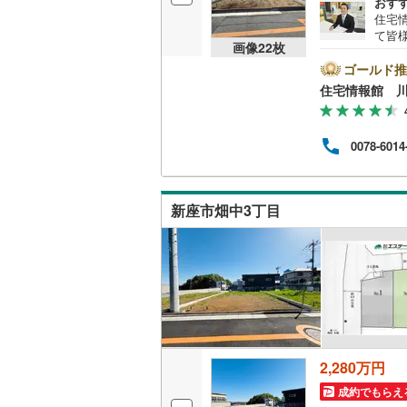
おす
住宅
桜井線
(
60
て皆
画像
22
枚
気軽
阪和線
(
11
の試
ゴールド推
資金
おおさか
住宅情報館 
内子線
(
0
)
0078-6014
鳴門線
(
1
)
土讃線
(
97
新座市畑中3丁目
鹿児島本
三角線
(
9
)
長崎本線
(
佐世保線
(
豊肥本線
(
2,280万円
日南線
(
19
成約でもらえ