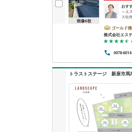
おす
名古屋市
＜エ
ス社
名古屋市
画像
6
枚
済に
報が
ゴールド推
京都市営
ト広
株式会社エス
けく
OsakaMe
ム、
フが
0078-6014
OsakaMe
けます
この
OsakaMe
さい
用意
トラストステージ 新座市馬場
福岡市地
料）
私鉄・その他
札幌市電
(
道南いさ
阿武隈急
秋田内陸