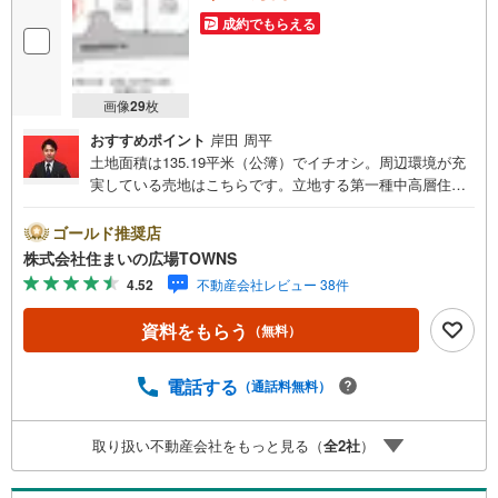
成約でもらえる
画像
29
枚
おすすめポイント
岸田 周平
土地面積は135.19平米（公簿）でイチオシ。周辺環境が充
実している売地はこちらです。立地する第一種中高層住居
専用地域は、多くの建物が密集しておらず、オフィスビル
の建設も許可されていない地域です。住まいに適した周辺
ゴールド推奨店
環境の整っている住宅用地はこちらとなっています。【年
株式会社住まいの広場TOWNS
中無休/9:00～21:00】人気物件は特にお問い合わせが集中
4.52
不動産会社レビュー 38件
するため、お早めにお電話下さい。「室内・現地を見学す
る」ボタンよりご予約頂くとご見学がスムーズです。■その
資料をもらう
（無料）
他、各種ご相談も承っております。○住宅ローンのご相談○
ライフプランのシミュレーション■住まいの広場TOWNSか
らお客様へ経験豊富なスタッフが親身になってお客様に合
電話する
（通話料無料）
った物件をご紹介させて頂きます！ /他社様掲載物件も併せ
てご紹介可能ですのでお気軽にお問い合わせ下さい♪駐車
取り扱い不動産会社をもっと見る（
全
2
社
）
場もございますので、お車でのお越しも大歓迎です！