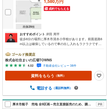
1,580万円
成約でもらえる
画像
29
枚
おすすめポイント
岸田 周平
徒歩6分の場所に厚木市清水小学校があります。前面道路6
m以上は確保しているので車の出し入れもラクラクです。
住まいに適した周辺環境の整っている住宅用地はこちらと
なっています。容積率・高さ制限が緩いことに加え、3000
ゴールド推奨店
平米までの店舗等の住宅以外の建築物も建てることが可能
株式会社住まいの広場TOWNS
な第一種住居地域です。土地面積は85平米（公簿）となっ
4.52
不動産会社レビュー 38件
ております。売地をお探しの方には、こちらの売地はいか
がでしょうか。利便性のある角地で毎日を爽やかに送るこ
資料をもらう
（無料）
とができるのではないでしょうか。【年中無休/9:00～21:0
0】人気物件は特にお問い合わせが集中するため、お早めに
お電話下さい。「室内・現地を見学する」ボタンよりご予
電話する
（通話料無料）
約頂くとご見学がスムーズです。■その他、各種ご相談も承
っております。○住宅ローンのご相談○ライフプランのシミ
ュレーション■住まいの広場TOWNSからお客様へ経験豊富
厚木市船子 売地 全9区画～売主直接販売のため、購入初期費用を抑えられます～
PR
なスタッフが親身になってお客様に合った物件をご紹介さ