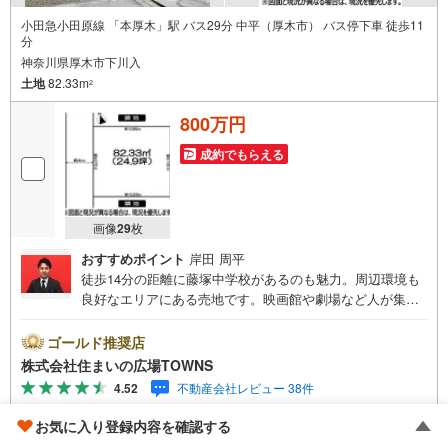
小田急小田原線 「本厚木」駅 バス29分 中平（厚木市） バス停下車 徒歩11
分
神奈川県厚木市下川入
土地
82.33m
2
800万円
成約でもらえる
画像
29
枚
おすすめポイント
岸田 周平
徒歩14分の距離に藤塚中学校があるのも魅力。周辺環境も
良好なエリアにある売地です。映画館や劇場など人が集ま
る施設や住環境の悪化を促す規模の工場などの建築が禁止
されているのが、第一種住居地域です。周囲の環境もきっ
ゴールド推奨店
と満足して頂ける住宅用地です。ぜひご覧ください。土地
株式会社住まいの広場TOWNS
面積は82.33平米（公簿）で一押しです。【年中無休/9:00
4.52
不動産会社レビュー 38件
～21:00】人気物件は特にお問い合わせが集中するため、お
早めにお電話下さい。「室内・現地を見学する」ボタンよ
お気に入り登録内容を確認する
資料をもらう
（無料）
りご予約頂くとご見学がスムーズです。■その他、各種ご相