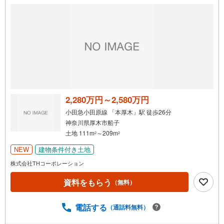
せて頂きます！ /他社様掲載物件も併せてご紹介可能ですの
でお気軽にお問い合わせ下さい♪駐車場もございますの
で、お車でのお越しも大歓迎
2,280万円～2,580万円
小田急小田原線 「本厚木」駅 徒歩26分
神奈川県厚木市船子
土地 111m
～209m
2
2
NEW
建物条件付き土地
株式会社THコーポレーション
資料をもらう
（無料）
電話する
（通話料無料）