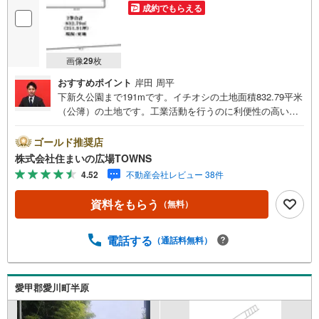
成約でもらえる
画像
29
枚
おすすめポイント
岸田 周平
下新久公園まで191mです。イチオシの土地面積832.79平米
（公簿）の土地です。工業活動を行うのに利便性の高い工
業用地に立地しています。立地する準工業地域は、主に環
境の悪化をもたらす恐れのない工業の増進を図る地域で
ゴールド推奨店
す。売地をお探しの方に是非見て頂きたいイチオシの土地
株式会社住まいの広場TOWNS
です。【年中無休/9:00～21:00】人気物件は特にお問い合
4.52
不動産会社レビュー 38件
わせが集中するため、お早めにお電話下さい。「室内・現
地を見学する」ボタンよりご予約頂くとご見学がスムーズ
資料をもらう
（無料）
です。■その他、各種ご相談も承っております。○住宅ロー
ンのご相談○ライフプランのシミュレーション■住まいの広
場TOWNSからお客様へ経験豊富なスタッフが親身になって
電話する
（通話料無料）
お客様に合った物件をご紹介させて頂きます！ /他社様掲載
物件も併せてご紹介可能ですのでお気軽にお問い合わせ下
さい♪駐車場もございますので、お車でのお越しも大歓迎
愛甲郡愛川町半原
です！