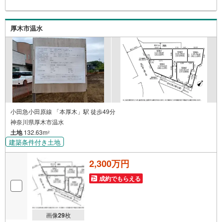
客様に合った物件をご紹介させて頂きます！ /他社様掲載物
件も併せてご紹介可能ですのでお気軽にお問い合わせ下さ
い♪駐車場もございますので、お車でのお越しも大歓迎で
厚木市温水
す！
小田急小田原線 「本厚木」駅 徒歩49分
神奈川県厚木市温水
土地
132.63m
2
建築条件付き土地
2,300万円
成約でもらえる
画像
29
枚