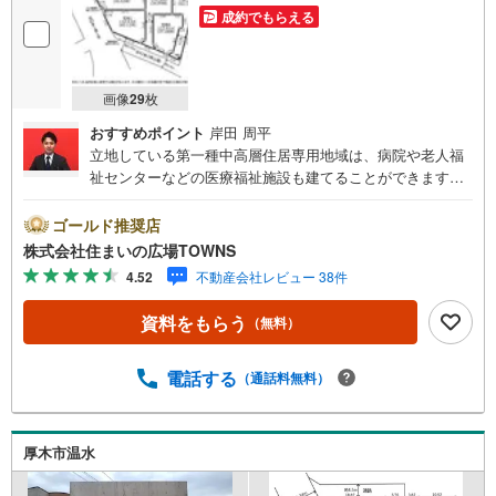
成約でもらえる
画像
29
枚
おすすめポイント
岸田 周平
立地している第一種中高層住居専用地域は、病院や老人福
祉センターなどの医療福祉施設も建てることができます。
コチラは売地の情報となっています。土地購入をお考えの
方は是非。新しい住まいをお考えの方に、好条件の住宅用
ゴールド推奨店
地はこちらです。土地面積は139.26平米（公簿）ありま
株式会社住まいの広場TOWNS
す。【年中無休/9:00～21:00】人気物件は特にお問い合わ
4.52
不動産会社レビュー 38件
せが集中するため、お早めにお電話下さい。「室内・現地
を見学する」ボタンよりご予約頂くとご見学がスムーズで
資料をもらう
（無料）
す。■その他、各種ご相談も承っております。○住宅ローン
のご相談○ライフプランのシミュレーション■住まいの広場
TOWNSからお客様へ経験豊富なスタッフが親身になってお
電話する
（通話料無料）
客様に合った物件をご紹介させて頂きます！ /他社様掲載物
件も併せてご紹介可能ですのでお気軽にお問い合わせ下さ
い♪駐車場もございますので、お車でのお越しも大歓迎で
厚木市温水
す！