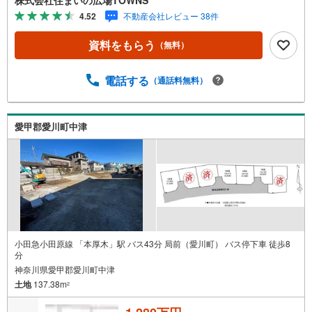
21:00】人気物件は特にお問い合わせが集中するため、お早
4.52
不動産会社レビュー 38件
めにお電話下さい。「室内・現地を見学する」ボタンより
ご予約頂くとご見学がスムーズです。■その他、各種ご相談
資料をもらう
（無料）
も承っております。○住宅ローンのご相談○ライフプランの
シミュレーション■住まいの広場TOWNSからお客様へ経験
豊富なスタッフが親身になってお客様に合った物件をご紹
電話する
（通話料無料）
介させて頂きます！ /他社様掲載物件も併せてご紹介可能で
すのでお気軽にお問い合わせ下さい♪駐車場もございます
ので、お車でのお越しも大歓迎です！
愛甲郡愛川町中津
小田急小田原線 「本厚木」駅 バス43分 局前（愛川町） バス停下車 徒歩8
分
神奈川県愛甲郡愛川町中津
土地
137.38m
2