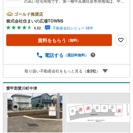
の高い住宅用地です。第一種中高層住居専用地域は、中高
層住宅を対象として、良好な住居の環境を保護するため定
める地域です。イチオシの土地面積138.55平米（公簿）の
ゴールド推奨店
土地です。周辺環境も良好なエリアにある売地です。【年
株式会社住まいの広場TOWNS
中無休/9:00～21:00】人気物件は特にお問い合わせが集中
4.52
不動産会社レビュー 38件
するため、お早めにお電話下さい。「室内・現地を見学す
る」ボタンよりご予約頂くとご見学がスムーズです。■その
資料をもらう
（無料）
他、各種ご相談も承っております。○住宅ローンのご相談○
ライフプランのシミュレーション■住まいの広場TOWNSか
らお客様へ経験豊富なスタッフが親身になってお客様に合
電話する
（通話料無料）
った物件をご紹介させて頂きます！ /他社様掲載物件も併せ
てご紹介可能ですのでお気軽にお問い合わせ下さい♪駐車
取り扱い不動産会社をもっと見る（
全
2
社
）
場もございますので、お車でのお越しも大歓迎です！
愛甲郡愛川町中津