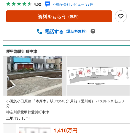
【年中無休/9:00～21:00】人気物件は特にお問い合わせが
4.52
不動産会社レビュー 38件
集中するため、お早めにお電話下さい。「室内・現地を見
学する」ボタンよりご予約頂くとご見学がスムーズです。■
資料をもらう
（無料）
その他、各種ご相談も承っております。○住宅ローンのご相
談○ライフプランのシミュレーション■住まいの広場TOWN
Sからお客様へ経験豊富なスタッフが親身になってお客様
電話する
（通話料無料）
に合った物件をご紹介させて頂きます！ /他社様掲載物件も
併せてご紹介可能ですのでお気軽にお問い合わせ下さい♪
駐車場もございますので、お車でのお越しも大歓迎です！
愛甲郡愛川町中津
小田急小田原線 「本厚木」駅 バス43分 局前（愛川町） バス停下車 徒歩8
分
神奈川県愛甲郡愛川町中津
土地
135.15m
2
1,410万円