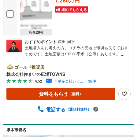
1,280万円
成約でもらえる
画像
28
枚
おすすめポイント
岸田 周平
土地購入をお考えの方、コチラの売地は環境も良くておす
すめです。土地面積は137.38平米（公簿）あります。こち
らの住宅用地は周囲も環境も整っており、住まいの環境と
して一押しです。立地している第一種中高層住居専用地域
ゴールド推奨店
は、病院や老人福祉センターなどの医療福祉施設も建てる
株式会社住まいの広場TOWNS
ことができます。【年中無休/9:00～21:00】人気物件は特
4.52
不動産会社レビュー 38件
にお問い合わせが集中するため、お早めにお電話下さい。
「室内・現地を見学する」ボタンよりご予約頂くとご見学
資料をもらう
（無料）
がスムーズです。■その他、各種ご相談も承っております。
○住宅ローンのご相談○ライフプランのシミュレーション■
住まいの広場TOWNSからお客様へ経験豊富なスタッフが親
電話する
（通話料無料）
身になってお客様に合った物件をご紹介させて頂きます！ /
他社様掲載物件も併せてご紹介可能ですのでお気軽にお問
い合わせ下さい♪駐車場もございますので、お車でのお越
厚木市愛名
しも大歓迎です！