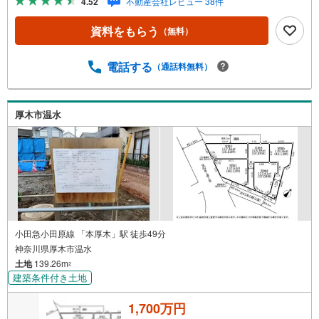
4.52
不動産会社レビュー 38件
す。【年中無休/9:00～21:00】人気物件は特にお問い合わ
せが集中するため、お早めにお電話下さい。「室内・現地
資料をもらう
（無料）
を見学する」ボタンよりご予約頂くとご見学がスムーズで
す。■その他、各種ご相談も承っております。○住宅ローン
のご相談○ライフプランのシミュレーション■住まいの広場
電話する
（通話料無料）
TOWNSからお客様へ経験豊富なスタッフが親身になってお
客様に合った物件をご紹介させて頂きます！ /他社様掲載物
件も併せてご紹介可能ですのでお気軽にお問い合わせ下さ
厚木市温水
い♪駐車場もございますので、お車でのお越しも大歓迎で
す！
小田急小田原線 「本厚木」駅 徒歩49分
神奈川県厚木市温水
土地
139.26m
2
建築条件付き土地
1,700万円