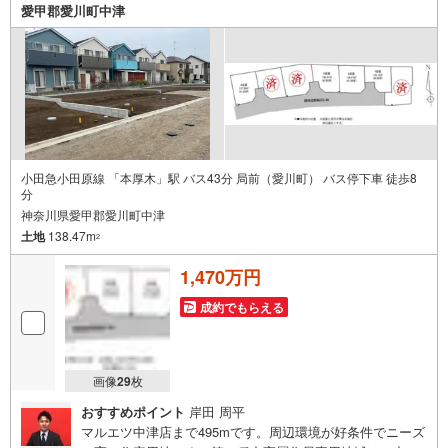
愛甲郡愛川町中津
小田急小田原線 「本厚木」駅 バス43分 局前（愛川町） バス停下車 徒歩8
分
神奈川県愛甲郡愛川町中津
土地
138.47m
2
1,470万円
成約でもらえる
画像
29
枚
おすすめポイント
岸田 周平
マルエツ中津店まで495mです。周辺環境が好条件でニーズ