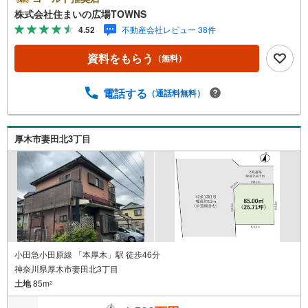
はこちらとなっています。売地をお探しの方におすすめの
株式会社住まいの広場TOWNS
土地です。立地する第二種住居地域とほぼ同じである一
4.52
不動産会社レビュー 38件
方、パチンコ屋や麻雀屋、カラオケボックスなどを建てる
ことができない点で異なるのが第一種住居地域です。イチ
資料をもらう
（無料）
オシの土地面積458.61平米（公簿）の土地です。【年中無
休/9:00～21:00】人気物件は特にお問い合わせが集中する
ため、お早めにお電話下さい。「室内・現地を見学する」
電話する
（通話料無料）
ボタンよりご予約頂くとご見学がスムーズです。■その他、
各種ご相談も承っております。○住宅ローンのご相談○ライ
フプランのシミュレーション■住まいの広場TOWNSからお
厚木市妻田北3丁目
客様へ経験豊富なスタッフが親身になってお客様に合った
物件をご紹介させて頂きます！ /他社様掲載物件も併せてご
紹介可能ですのでお気軽にお問い合わせ下さい♪駐車場も
ございますので、お車でのお
小田急小田原線 「本厚木」駅 徒歩46分
神奈川県厚木市妻田北3丁目
土地
85m
2