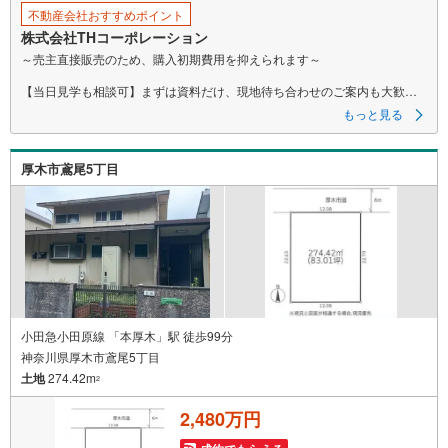
不動産会社おすすめポイント
株式会社THコーポレーション
～売主直接販売のため、購入初期費用を抑えられます～
【当日見学も相談可】まずは資料だけ、現地待ち合わせのご案内も大歓迎
です♪
もっと見る
▼ 弊社売主・限定物件も多数あり ▼
・エリア特化の豊富な実績！自社物件も多数取扱あり
厚木市鳶尾5丁目
・地域密着の豊富な情報量で住まい探しをサポート！
・見学や資料請求はお気軽にどうぞ♪
▼ 他社掲載の物件もまとめてご紹介可 ▼
・効率よく複数を比較見学したい方、お任せください！
・ワンストップで比較検討！資金計画から丁寧に対応します。
▼ まずは話を聞いてみたい方も歓迎 ▼
・資金計画や住宅ローンのご相談のみでもお気軽に♪
▼ しつこい営業はいたしません ▼
小田急小田原線 「本厚木」駅 徒歩99分
・気になること、まずはメールでのお問い合わせでも結構です。
神奈川県厚木市鳶尾5丁目
・お気軽にご相談ください！
土地
274.42m
2
ーーーーーーーーーーーーーーーーーーーーーーーーーー
ご質問、ご見学希望、資料請求など、まずはお気軽にお問い合わせくださ
2,480万円
い♪