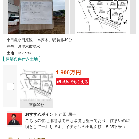
小田急小田原線 「本厚木」駅 徒歩49分
神奈川県厚木市温水
土地
115.35m
2
建築条件付き土地
1,900万円
成約でもらえる
画像
29
枚
おすすめポイント
岸田 周平
こちらの住宅用地は周囲も環境も整っており、住まいの環
境として一押しです。イチオシの土地面積115.35平米（公
簿）の土地です。こちらの売地はニーズも高い土地です。
中高層住宅の良好な住環境を守る、第一種中高層住居専用