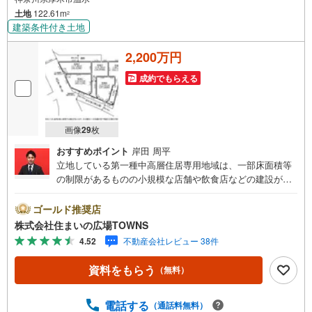
・お気軽にご相談ください！
土地
122.61m
2
ーーーーーーーーーーーーーーーーーーーーーーーーーー
建築条件付き土地
ご質問、ご見学希望、資料請求など、まずはお気軽にお問い合わせくださ
い♪
2,200万円
成約でもらえる
画像
29
枚
おすすめポイント
岸田 周平
立地している第一種中高層住居専用地域は、一部床面積等
の制限があるものの小規模な店舗や飲食店などの建設が可
能です。土地面積は122.61平米（公簿）あります。こちら
の住宅用地は、好条件でこれからマイホームをお考えの方
ゴールド推奨店
におすすめです。周辺環境も良好なエリアにある売地で
株式会社住まいの広場TOWNS
す。【年中無休/9:00～21:00】人気物件は特にお問い合わ
4.52
不動産会社レビュー 38件
せが集中するため、お早めにお電話下さい。「室内・現地
を見学する」ボタンよりご予約頂くとご見学がスムーズで
資料をもらう
（無料）
す。■その他、各種ご相談も承っております。○住宅ローン
のご相談○ライフプランのシミュレーション■住まいの広場
TOWNSからお客様へ経験豊富なスタッフが親身になってお
電話する
（通話料無料）