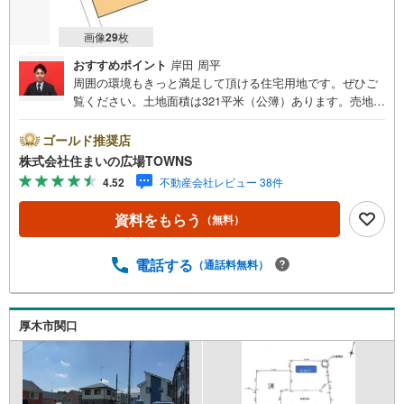
画像
29
枚
おすすめポイント
岸田 周平
周囲の環境もきっと満足して頂ける住宅用地です。ぜひご
覧ください。土地面積は321平米（公簿）あります。売地を
お探しの方にぴったりの土地がこちらです。間取りの自由
度が高い角地で、理想の住まいを築きましょう。建築プラ
ゴールド推奨店
ンの自由度が高い、平坦な地勢です。第一種低層住居専用
株式会社住まいの広場TOWNS
地域は、開放的で明るい街並みが生まれ、良好な住環境か
4.52
不動産会社レビュー 38件
らニーズの高い場所です。【年中無休/9:00～21:00】人気
物件は特にお問い合わせが集中するため、お早めにお電話
資料をもらう
（無料）
下さい。「室内・現地を見学する」ボタンよりご予約頂く
とご見学がスムーズです。■その他、各種ご相談も承ってお
ります。○住宅ローンのご相談○ライフプランのシミュレー
電話する
（通話料無料）
ション■住まいの広場TOWNSからお客様へ経験豊富なスタ
ッフが親身になってお客様に合った物件をご紹介させて頂
きます！ /他社様掲載物件も併せてご紹介可能ですのでお気
厚木市関口
軽にお問い合わせ下さい♪駐車場もございますので、お車
でのお越しも大歓迎です！