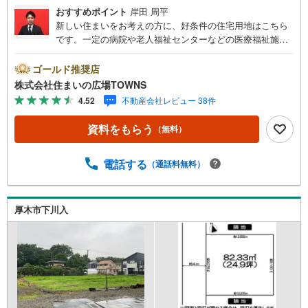
おすすめポイント
岸田 周平
新しい住まいをお考えの方に、好条件の住宅用地はこちら
です。一定の病院や老人福祉センターなどの医療福祉施
設、さらに小規模な店舗や飲食店などの建設が可能な第一
種中高層住居専用地域。広さの心配がいらない土地面積13
ゴールド推奨店
2.63平米（公簿）。こちらの売地はニーズも高い土地で
株式会社住まいの広場TOWNS
す。【年中無休/9:00～21:00】人気物件は特にお問い合わ
4.52
不動産会社レビュー 38件
せが集中するため、お早めにお電話下さい。「室内・現地
を見学する」ボタンよりご予約頂くとご見学がスムーズで
資料をもらう
（無料）
す。■その他、各種ご相談も承っております。○住宅ローン
のご相談○ライフプランのシミュレーション■住まいの広場
TOWNSからお客様へ経験豊富なスタッフが親身になってお
電話する
（通話料無料）
客様に合った物件をご紹介させて頂きます！ /他社様掲載物
件も併せてご紹介可能ですのでお気軽にお問い合わせ下さ
い♪駐車場もございますので、お車でのお越しも大歓迎で
厚木市下川入
す！