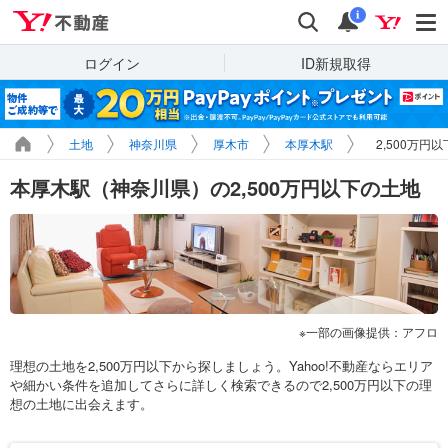
Yahoo!不動産
検索
通知
i
ログイン
ID新規取得
土地
神奈川県
厚木市
本厚木駅
2,500万円
本厚木駅（神奈川県）の2,500万円以下の土地
一部の画像提供：アフロ
理想の土地を2,500万円以下から探しましょう。Yahoo!不動産ならエリア
や細かい条件を追加してさらに詳しく検索できるので2,500万円以下の理
想の土地に出会えます。