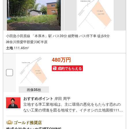
小田急小田原線 「本厚木」駅 バス39分 細野橋 バス停下車 徒歩9分
神奈川県愛甲郡愛川町半原
土地
111.46m
2
480万円
成約でもらえる
画像
35
枚
おすすめポイント
岸田 周平
立地する準工業地域は、主に環境の悪化をもたらす恐れの
ない工業の増進を図る地域です。イチオシの土地面積111.4
6平米（公簿）の土地です。周囲の環境もきっと満足して頂
ける住宅用地です。ぜひご覧ください。土地の購入をお考
ゴールド推奨店
えの方、コチラの売地をご覧ください。【年中無休/9:00～
株式会社住まいの広場TOWNS