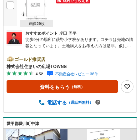
成約でもらえる
画像
29
枚
おすすめポイント
岸田 周平
徒歩9分の場所に荻野小学校があります。コチラは売地の情
報となっています。土地購入をお考えの方は是非。仮に将
来その土地を売ることになった時に、大きな価格の変動が
起こりにくいのも第一種低層住居専用地域のメリットで
ゴールド推奨店
す。イチオシの土地面積274.42平米（公簿）の土地です。
株式会社住まいの広場TOWNS
こちらの土地は前面道路6m以上です。こちらの住宅用地は
4.52
不動産会社レビュー 38件
周囲も充実しており、これから新しい住まいをお考えの方
はいかがでしょうか。【年中無休/9:00～21:00】人気物件
資料をもらう
（無料）
は特にお問い合わせが集中するため、お早めにお電話下さ
い。「室内・現地を見学する」ボタンよりご予約頂くとご
見学がスムーズです。■その他、各種ご相談も承っておりま
電話する
（通話料無料）
す。○住宅ローンのご相談○ライフプランのシミュレーショ
ン■住まいの広場TOWNSからお客様へ経験豊富なスタッフ
が親身になってお客様に合った物件をご紹介させて頂きま
愛甲郡愛川町中津
す！ /他社様掲載物件も併せてご紹介可能ですのでお気軽に
お問い合わせ下さい♪駐車場もございますので、お車での
お越しも大歓迎です！