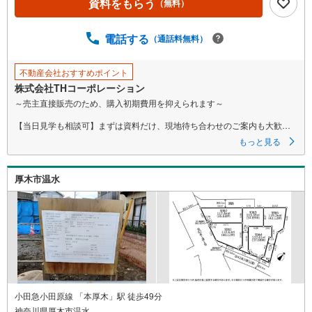
資料をもらう
（無料）
ー
ジ
に
電話する
（通話料無料）
保
存
不動産会社おすすめポイント
す
株式会社THコーポレーション
る
～売主直接販売のため、購入初期費用を抑えられます～
【当日見学も相談可】まずは資料だけ、現地待ち合わせのご案内も大歓迎
です♪
もっと見る
▼ 弊社売主・限定物件も多数あり ▼
・エリア特化の豊富な実績！自社物件も多数取扱あり
厚木市温水
・地域密着の豊富な情報量で住まい探しをサポート！
・見学や資料請求はお気軽にどうぞ♪
▼ 他社掲載の物件もまとめてご紹介可 ▼
・効率よく複数を比較見学したい方、お任せください！
・ワンストップで比較検討！資金計画から丁寧に対応します。
▼ まずは話を聞いてみたい方も歓迎 ▼
・資金計画や住宅ローンのご相談のみでもお気軽に♪
▼ しつこい営業はいたしません ▼
小田急小田原線 「本厚木」駅 徒歩49分
・気になること、まずはメールでのお問い合わせでも結構です。
神奈川県厚木市温水