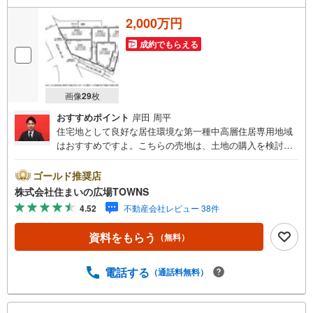
2,000万円
成約でもらえる
画像
29
枚
おすすめポイント
岸田 周平
住宅地として良好な居住環境な第一種中高層住居専用地域
はおすすめですよ。こちらの売地は、土地の購入を検討さ
れている方にイチオシとなっております。周囲の環境もき
っと満足して頂ける住宅用地です。ぜひご覧ください。土
ゴールド推奨店
地面積は117.46平米（公簿）あります。【年中無休/9:00～
株式会社住まいの広場TOWNS
21:00】人気物件は特にお問い合わせが集中するため、お早
4.52
不動産会社レビュー 38件
めにお電話下さい。「室内・現地を見学する」ボタンより
ご予約頂くとご見学がスムーズです。■その他、各種ご相談
資料をもらう
（無料）
も承っております。○住宅ローンのご相談○ライフプランの
シミュレーション■住まいの広場TOWNSからお客様へ経験
豊富なスタッフが親身になってお客様に合った物件をご紹
電話する
（通話料無料）
介させて頂きます！ /他社様掲載物件も併せてご紹介可能で
すのでお気軽にお問い合わせ下さい♪駐車場もございます
こ
ので、お車でのお越しも大歓迎です！