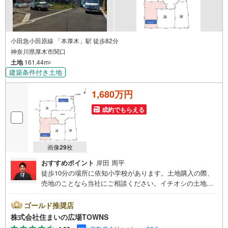
小田急小田原線 「本厚木」駅 徒歩82分
神奈川県厚木市関口
土地
161.44m
2
建築条件付き土地
1,680万円
成約でもらえる
画像
29
枚
おすすめポイント
岸田 周平
徒歩10分の場所に依知小学校があります。土地購入の際、
売地のことなら当社にご相談ください。イチオシの土地面
積161.44平米（公簿）の土地です。第一種住居地域では、
容積率・高さ制限が緩いことに加え、3000平米までの店舗
ゴールド推奨店
等の住宅以外の建築物も建てることが可能です。住宅用地
株式会社住まいの広場TOWNS
なので、周辺環境が新しい住まいを建てるのに適していま