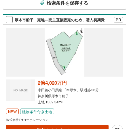
検索条件を保存する
の
検
索
厚木市船子 売地～売主直接販売のため、購入初期費用を抑えられます～
PR
条
件
で
通
知
を
受
け
取
る
2億4,020万円
・
小田急小田原線 「本厚木」駅 徒歩26分
条
神奈川県厚木市船子
件
土地 1389.34m
2
を
NEW
建物条件付き土地
マ
イ
株式会社THコーポレーション
ペ