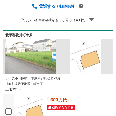
がスムーズです。■その他、各種ご相談も承っております。
○住宅ローンのご相談○ライフプランのシミュレーション■
電話する
（通話料無料）
住まいの広場TOWNSからお客様へ経験豊富なスタッフが親
身になってお客様に合った物件をご紹介させて頂きます！ /
取り扱い不動産会社をもっと見る（
全
1
社
）
他社様掲載物件も併せてご紹介可能ですのでお気軽にお問
い合わせ下さい♪駐車場もございますので、お車でのお越
しも大歓迎です！
愛甲郡愛川町半原
小田急小田原線 「本厚木」駅 徒歩99分
神奈川県愛甲郡愛川町半原
土地
321m
2
1,600万円
成約でもらえる