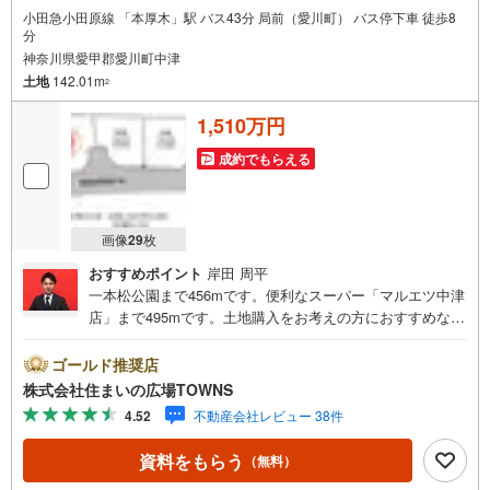
小田急小田原線 「本厚木」駅 バス43分 局前（愛川町） バス停下車 徒歩8
分
神奈川県愛甲郡愛川町中津
土地
142.01m
2
1,510万円
成約でもらえる
画像
29
枚
おすすめポイント
岸田 周平
一本松公園まで456mです。便利なスーパー「マルエツ中津
店」まで495mです。土地購入をお考えの方におすすめなの
がこちらの売地。こちらの住宅用地は、周辺環境も好条件
で住みやすくニーズの高いエリアにあります。第一種中高
ゴールド推奨店
層住居専用地域は、住むことを目的とした地域なので、住
株式会社住まいの広場TOWNS
みやすい環境です。イチオシの土地面積142.01平米（公
4.52
不動産会社レビュー 38件
簿）の土地です。【年中無休/9:00～21:00】人気物件は特
にお問い合わせが集中するため、お早めにお電話下さい。
資料をもらう
（無料）
「室内・現地を見学する」ボタンよりご予約頂くとご見学