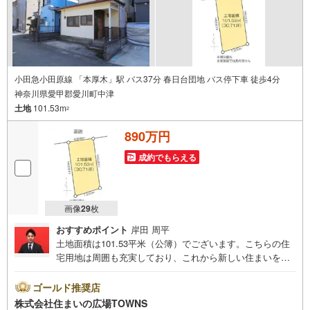
小田急小田原線 「本厚木」駅 バス37分 春日台団地 バス停下車 徒歩4分
神奈川県愛甲郡愛川町中津
土地
101.53m
2
890万円
成約でもらえる
画像
29
枚
おすすめポイント
岸田 周平
土地面積は101.53平米（公簿）でございます。こちらの住
宅用地は周囲も充実しており、これから新しい住まいをお
考えの方はいかがでしょうか。周辺環境も良好なエリアに
ある売地です。住居地域でありながら、パチンコ店やカラ
ゴールド推奨店
オケボックスなどの立地も認められる第二種住居地域。
株式会社住まいの広場TOWNS