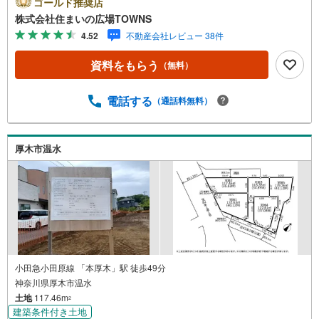
ゴールド推奨店
地域。【年中無休/9:00～21:00】人気物件は特にお問い合
株式会社住まいの広場TOWNS
わせが集中するため、お早めにお電話下さい。「室内・現
4.52
不動産会社レビュー 38件
地を見学する」ボタンよりご予約頂くとご見学がスムーズ
です。■その他、各種ご相談も承っております。○住宅ロー
資料をもらう
（無料）
ンのご相談○ライフプランのシミュレーション■住まいの広
場TOWNSからお客様へ経験豊富なスタッフが親身になって
お客様に合った物件をご紹介させて頂きます！ /他社様掲載
電話する
（通話料無料）
物件も併せてご紹介可能ですのでお気軽にお問い合わせ下
さい♪駐車場もございますので、お車でのお越しも大歓迎
です！
厚木市温水
小田急小田原線 「本厚木」駅 徒歩49分
神奈川県厚木市温水
土地
117.46m
2
建築条件付き土地