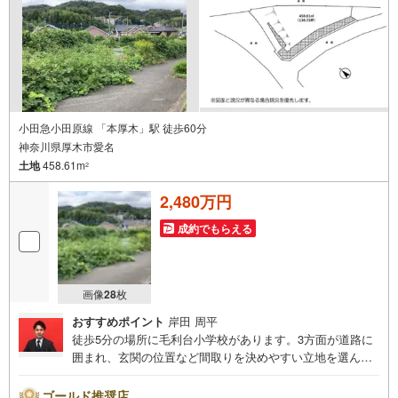
小田急小田原線 「本厚木」駅 徒歩60分
神奈川県厚木市愛名
土地
458.61m
2
2,480万円
成約でもらえる
画像
28
枚
おすすめポイント
岸田 周平
徒歩5分の場所に毛利台小学校があります。3方面が道路に
囲まれ、玄関の位置など間取りを決めやすい立地を選んで
理想の住まいを築きましょう。こちらの土地は前面道路6m
以上です。住まいに適した周辺環境の整っている住宅用地
ゴールド推奨店