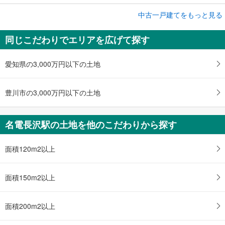
成約でもらえる
中古一戸建てをもっと見る
中古一戸建て
同じこだわりでエリアを広げて探す
豊川市長沢町大覚
1,550万円
3LDK
愛知県の3,000万円以下の土地
土地面積 200.19m
2
名鉄名古屋本線 「名電長沢」駅 徒歩13分
豊川市の3,000万円以下の土地
名電長沢駅の土地を他のこだわりから探す
面積120m2以上
面積150m2以上
面積200m2以上