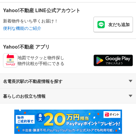
Yahoo!不動産 LINE公式アカウント
新着物件をいち早くお届け！
友だち追加
便利な機能のご紹介
Yahoo!不動産 アプリ
地図でサクッと物件探し
物件比較が手軽にできる
名電長沢駅の不動産情報を探す
暮らしのお役立ち情報
不動産・住宅
賃貸住宅
マンションカタログ
教えて！住まいの先生
新築マンション
中古マンション
新築一戸建て
中古一戸建て