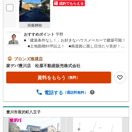
成約でもらえる
画像
20
枚
おすすめポイント
平野
■「建築条件なし！」お好きなハウスメーカーで建築可能！
■土地面積61坪以上！ ■南道路に面し日当たり良好！
■設計に自由度が高い整形地 ■音羽蒲郡ICまでアクセス良
好！●家デパ 松屋不動産販売 のつよみ●・豊橋市・豊川
ブロンズ推奨店
市・知立市・浜松市の4店舗営業中！三河エリア・遠州エリ
家デパ豊川店 松屋不動産販売株式会社
アの物件ならおまかせください。新築戸建、中古戸建、中
古マンション、土地をお客様のご希望に合わせてご提案い
資料をもらう
（無料）
たします！・中古物件のリフォーム実績多数！中古物件を
ご購入の際、約70％という多くの方々がリフォームを行っ
電話する
（通話料無料）
ています。新築購入より低コストで、新築同様の快適なお
住まいを実現できます。・キッズスペース用意しておりま
す。ぜひご家族そろってご来場ください。・営業時間 午前
9時00分～午後6時30分 （定休日:水曜日）この時間帯はお
豊川市長沢町八王子
電話でのお問い合わせがスムーズにご案内できます。右下
の電話ボタンをタッチ！もしくはお気軽にお電話くださ
い。