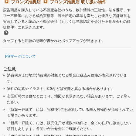
ブロンズ推奨店
ブロンズ推奨店 取り扱い物件
広告商品を購入している不動産会社のうち、物件情報の正確性、法令遵守、ヤ
フー不動産における成約実績等、当社所定の基準を満たした優良な店舗運営を
実践していると認めた不動産会社（もしくは当該認定を受けた不動産会社の取
扱物件）に表示されます。
タップすると用語の意味が書かれたポップアップが開きます。
PRマークについて
ご注意
消費税および地方消費税の対象となる場合は税込み価格が表示されていま
す。
物件の写真やイラスト、CGなどは実際と異なる場合があります。
市区町村の合併などにより、地図が表示されない場合があります。ご了承く
ださい。
「新築一戸建て」には、完成後1年を経過している未入居物件が掲載されてい
る場合があります。
「新築一戸建て」には、販売住戸が複数の物件は、全ての住戸に該当しない
項目もあります。各問い合わせ先にご確認ください。
「建築条件付き土地」の価格には、建物価格は含まれません。