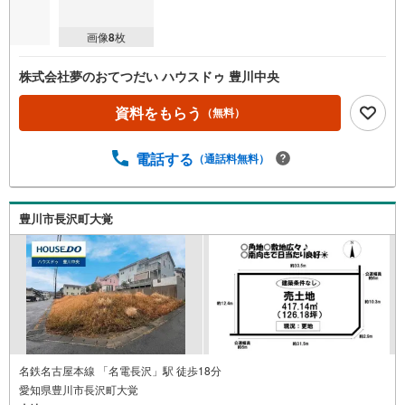
画像
8
枚
株式会社夢のおてつだい ハウスドゥ 豊川中央
資料をもらう
（無料）
電話する
（通話料無料）
豊川市長沢町大覚
名鉄名古屋本線 「名電長沢」駅 徒歩18分
愛知県豊川市長沢町大覚