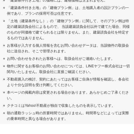
「建築条件付き土地」の「建物プラン例」は、土地購入者の設計プランの一
例であり、プランの採用可否は任意です。
「土地（建築条件なし）」の「建物プラン例」に関して、そのプラン例は特
定の建築請負会社によるもので、 当該建築請負会社以外で建てた場合、同様
のものが同価格で建てられるとは限りません。また、建築請負会社を特定す
るものではありません。
お客様が入力する個人情報を含むお問い合わせデータは、当該物件の取扱会
社に送信され、そこで管理されます。
お問い合わせをされたお客様へは、取扱会社がご連絡いたします。
物件に関するお客様のお問い合わせについては、LINEヤフー株式会社は一切
関与いたしません。取扱会社に直接ご確認ください。
不動産購入の検討、契約にあたってはお客様ご自身が情報を確認し、各会社
より十分な説明を受け判断してください。
本ページの掲載内容は変更される場合があります。あらかじめご了承くださ
い。
クチコミはYahoo!不動産が独自で収集したものを表示しています。
朝の通勤ラッシュ時の所要時間ではありません。時間帯などによっては実際
の乗車時間と異なる場合があります。