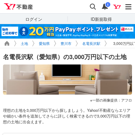
Yahoo!不動産
検索
通知
i
ログイン
ID新規取得
土地
愛知県
豊川市
名電長沢駅
3,000万円
名電長沢駅（愛知県）の3,000万円以下の土地
一部の画像提供：アフロ
理想の土地を3,000万円以下から探しましょう。Yahoo!不動産ならエリア
や細かい条件を追加してさらに詳しく検索できるので3,000万円以下の理
想の土地に出会えます。