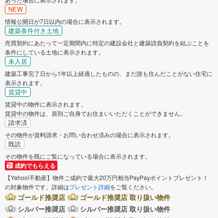
NEW
情報公開日が7日以内の場合に表示されます。
建築条件付き土地
売買契約にあたって一定期間内に特定の建設会社と建築請負契約を結ぶことを
条件にしている土地に表示されます。
未入居
建築工事完了日から1年以上経過したものの、まだ誰も住んだことがない住宅に
表示されます。
賃貸中
賃貸中の物件に表示されます。
賃貸中の物件は、原則ご自身でお住まいいただくことができません。
請求済
その物件が資料請求・お問い合わせ済みの場合に表示されます。
既読
その物件を既にご覧になっている場合に表示されます。
成約でもらえる
【Yahoo!不動産】物件ご成約で最大20万円相当PayPayポイントプレゼント！
の対象物件です。詳細は
プレゼント詳細
をご覧ください。
ゴールド推奨店
ゴールド推奨店 取り扱い物件
シルバー推奨店
シルバー推奨店 取り扱い物件