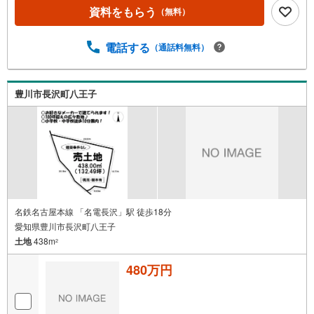
戸建、中古戸建、中古マンション、土地をお客様のご希望
資料をもらう
（無料）
に合わせてご提案いたします！・中古物件のリフォーム実
績多数！中古物件をご購入の際、約70％という多くの方々
電話する
（通話料無料）
がリフォームを行っています。新築購入より低コストで、
新築同様の快適なお住まいを実現できます。・キッズスペ
ース用意しております。ぜひご家族そろってご来場くださ
い。・営業時間 午前9時00分～午後6時30分 （定休日:水曜
豊川市長沢町八王子
日）この時間帯はお電話でのお問い合わせがスムーズにご
案内できます。右下の電話ボタンをタッチ！もしくはお気
軽にお電話ください。
名鉄名古屋本線 「名電長沢」駅 徒歩18分
愛知県豊川市長沢町八王子
土地
438m
2
480万円