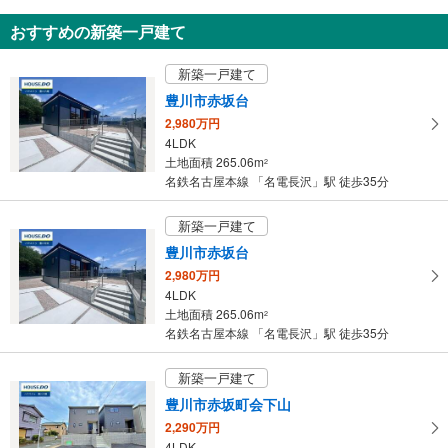
知
おすすめの新築一戸建て
を
受
新築一戸建て
け
豊川市赤坂台
取
2,980万円
る
4LDK
・
土地面積 265.06m
2
条
名鉄名古屋本線 「名電長沢」駅 徒歩35分
件
を
新築一戸建て
マ
豊川市赤坂台
イ
2,980万円
ペ
4LDK
ー
土地面積 265.06m
2
ジ
名鉄名古屋本線 「名電長沢」駅 徒歩35分
に
保
新築一戸建て
存
豊川市赤坂町会下山
す
2,290万円
る
4LDK