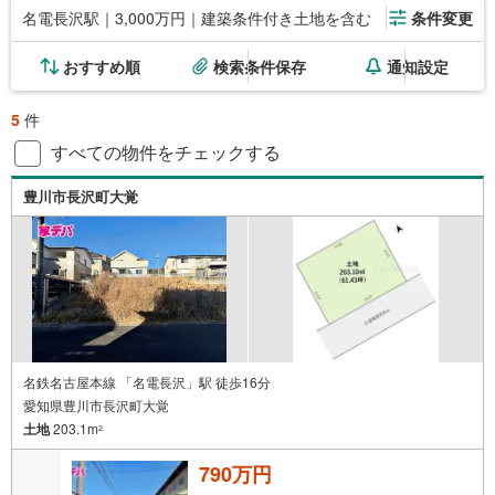
名電長沢駅｜3,000万円｜建築条件付き土地を含む
条件変更
おすすめ順
検索条件保存
通知設定
5
件
すべての物件をチェックする
豊川市長沢町大覚
名鉄名古屋本線 「名電長沢」駅 徒歩16分
愛知県豊川市長沢町大覚
土地
203.1m
2
790万円