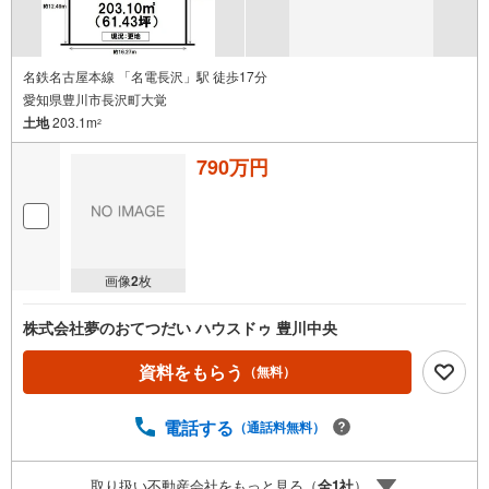
名鉄名古屋本線 「名電長沢」駅 徒歩17分
愛知県豊川市長沢町大覚
土地
203.1m
2
790万円
画像
2
枚
株式会社夢のおてつだい ハウスドゥ 豊川中央
資料をもらう
（無料）
電話する
（通話料無料）
取り扱い不動産会社をもっと見る（
全
1
社
）