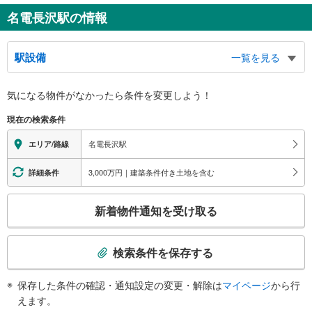
名電長沢駅の情報
駅設備
一覧を見る
バリアフリー状況
気になる物件がなかったら
条件を変更しよう！
※段差なしでの移動経路
（○：有り △：要駅員設備 ×：無し）
現在の検索条件
地上⇔改札⇔ホーム：○
（※各改札⇔反対側のホームへの改札内移動：×）
名電長沢駅
エリア/路線
スロープ
・各ホーム⇔改札
3,000万円｜建築条件付き土地を含む
詳細条件
その他
こ
・点字案内（券売機・運賃表）
新着物件通知を受け取る
※駅員無配置駅（連絡先：東岡崎駅）
の
検
索
検索条件を保存する
条
件
保存した条件の確認・通知設定の変更・解除は
マイページ
から行
で
えます。
通