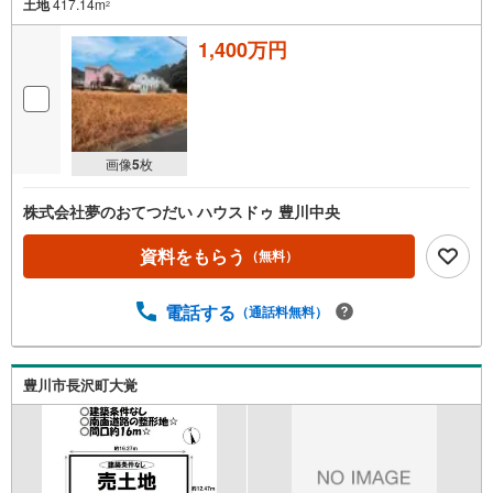
土地
417.14m
2
1,400万円
画像
5
枚
株式会社夢のおてつだい ハウスドゥ 豊川中央
資料をもらう
（無料）
電話する
（通話料無料）
豊川市長沢町大覚