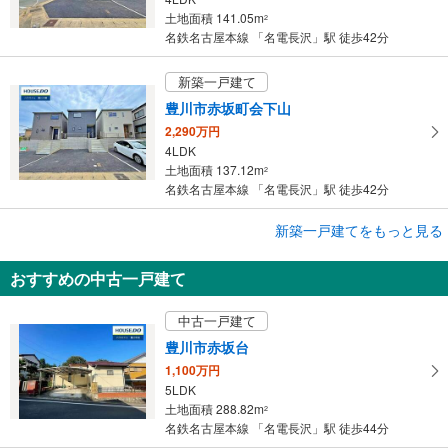
土地面積 141.05m
2
名鉄名古屋本線 「名電長沢」駅 徒歩42分
新築一戸建て
豊川市赤坂町会下山
2,290万円
4LDK
土地面積 137.12m
2
名鉄名古屋本線 「名電長沢」駅 徒歩42分
新築一戸建てをもっと見る
新築一戸建て
豊川市赤坂町会下山
おすすめの中古一戸建て
2,290万円
4LDK
中古一戸建て
土地面積 137.12m
2
名鉄名古屋本線 「名電長沢」駅 徒歩42分
豊川市赤坂台
1,100万円
5LDK
土地面積 288.82m
2
名鉄名古屋本線 「名電長沢」駅 徒歩44分