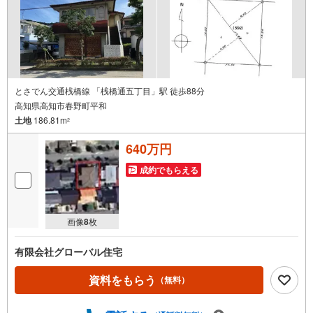
とさでん交通桟橋線 「桟橋通五丁目」駅 徒歩88分
高知県高知市春野町平和
土地
186.81m
2
640万円
成約でもらえる
画像
8
枚
有限会社グローバル住宅
資料をもらう
（無料）