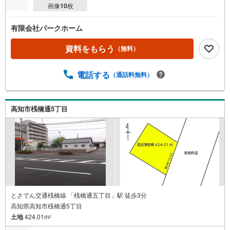
画像
10
枚
有限会社パークホーム
資料をもらう
（無料）
電話する
（通話料無料）
高知市桟橋通5丁目
とさでん交通桟橋線 「桟橋通五丁目」駅 徒歩3分
高知県高知市桟橋通5丁目
土地
424.01m
2