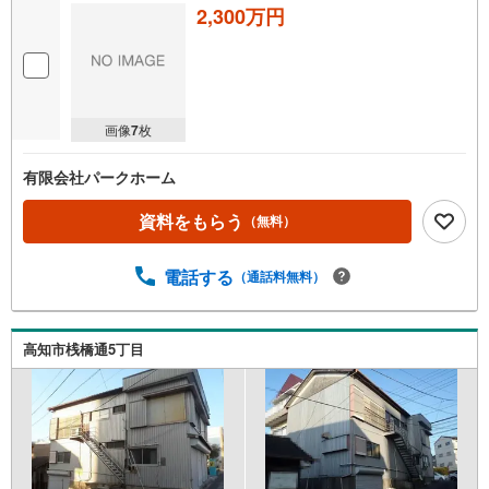
2,300万円
画像
7
枚
有限会社パークホーム
資料をもらう
（無料）
電話する
（通話料無料）
高知市桟橋通5丁目