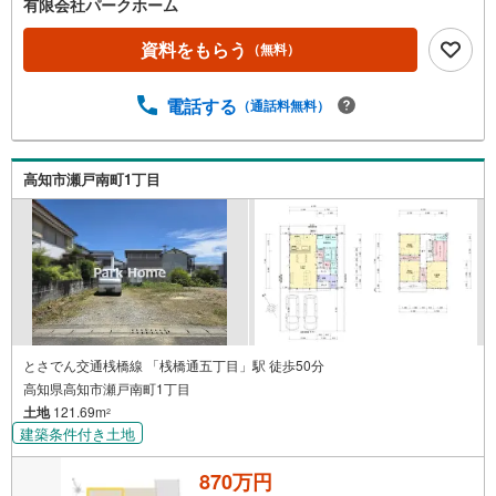
有限会社パークホーム
資料をもらう
（無料）
電話する
（通話料無料）
高知市瀬戸南町1丁目
とさでん交通桟橋線 「桟橋通五丁目」駅 徒歩50分
高知県高知市瀬戸南町1丁目
土地
121.69m
2
建築条件付き土地
870万円