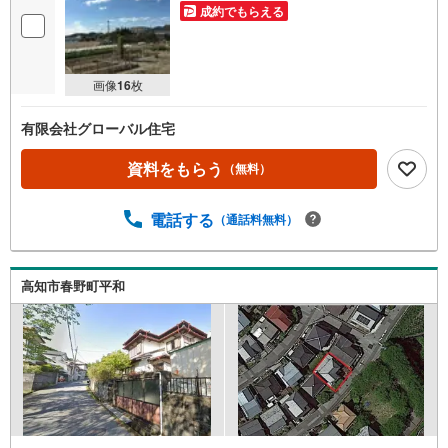
成約でもらえる
画像
16
枚
有限会社グローバル住宅
資料をもらう
（無料）
電話する
（通話料無料）
高知市春野町平和