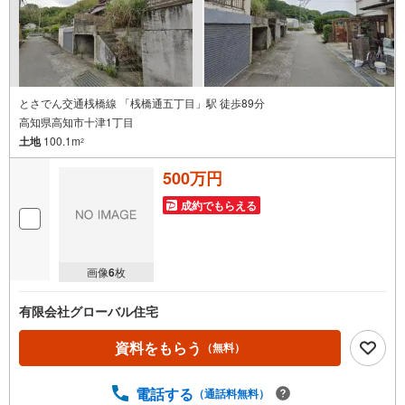
とさでん交通桟橋線 「桟橋通五丁目」駅 徒歩89分
高知県高知市十津1丁目
土地
100.1m
2
500万円
成約でもらえる
画像
6
枚
有限会社グローバル住宅
資料をもらう
（無料）
電話する
（通話料無料）