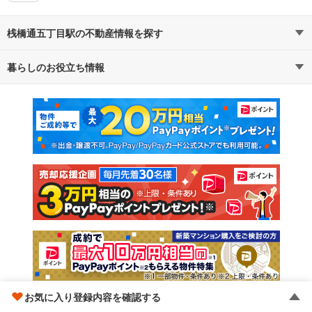
桟橋通五丁目駅の不動産情報を探す
暮らしのお役立ち情報
不動産・住宅
賃貸住宅
マンションカタログ
教えて！住まいの先生
新築マンション
中古マンション
新築一戸建て
中古一戸建て
注文住宅
土地
売却査定
お気に入り登録内容を確認する