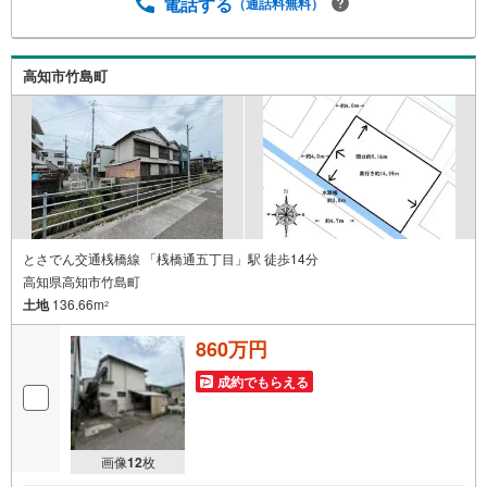
電話する
（通話料無料）
高知市竹島町
とさでん交通桟橋線 「桟橋通五丁目」駅 徒歩14分
高知県高知市竹島町
土地
136.66m
2
860万円
成約でもらえる
画像
12
枚