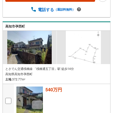
電話する
（通話料無料）
高知市孕西町
とさでん交通桟橋線 「桟橋通五丁目」駅 徒歩14分
高知県高知市孕西町
土地
372.77m
2
540万円