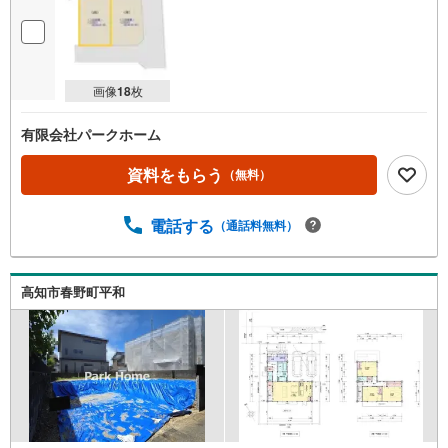
画像
18
枚
有限会社パークホーム
資料をもらう
（無料）
電話する
（通話料無料）
高知市春野町平和