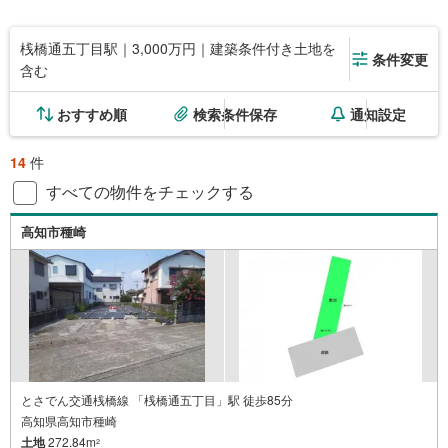
桟橋通五丁目駅｜3,000万円｜建築条件付き土地を
条件変更
含む
おすすめ順
検索条件保存
通知設定
14
件
すべての物件をチェックする
高知市種崎
とさでん交通桟橋線 「桟橋通五丁目」駅 徒歩85分
高知県高知市種崎
土地
272.84m
2