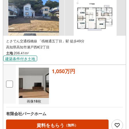
とさでん交通桟橋線 「桟橋通五丁目」駅 徒歩49分
高知県高知市瀬戸西町2丁目
土地
206.41m
2
建築条件付き土地
1,050万円
画像
18
枚
有限会社パークホーム
資料をもらう
（無料）