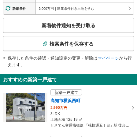
3,000万円｜建築条件付き土地を含む
詳細条件
こ
新着物件通知を受け取る
の
検
索
検索条件を保存する
条
件
保存した条件の確認・通知設定の変更・解除は
マイページ
から行
で
えます。
通
知
おすすめの新築一戸建て
を
受
新築一戸建て
け
高知市横浜西町
取
2,990万円
る
3LDK
・
土地面積 125.19m
2
条
とさでん交通桟橋線 「桟橋通五丁目」駅 徒歩38分
件
を