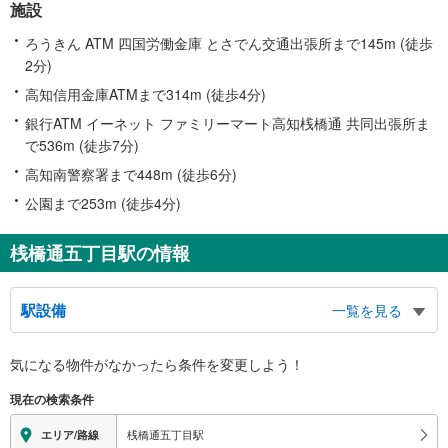
施設
ろうきん ATM 四国労働金庫 とさでん交通出張所まで145m (徒歩
2分)
高知信用金庫ATMまで314m (徒歩4分)
銀行ATM イーネット ファミリーマート高知桟橋通 共同出張所ま
で536m (徒歩7分)
高知南警察署まで448m (徒歩6分)
公園まで253m (徒歩4分)
桟橋通五丁目駅の情報
駅設備
一覧を見る
バリアフリー状況
気になる物件がなかったら
条件を変更しよう！
※段差なしでの移動経路
（○：有り △：要駅員設備 ×：無し）
現在の検索条件
地上⇔ホーム：×
桟橋通五丁目駅
エリア/路線