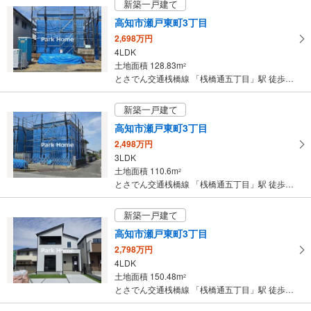
新築一戸建て
マ
高知市瀬戸東町3丁目
イ
2,698万円
ペ
4LDK
ー
土地面積 128.83m
2
ジ
とさでん交通桟橋線 「桟橋通五丁目」駅 徒歩48分
に
保
新築一戸建て
存
高知市瀬戸東町3丁目
す
2,498万円
る
3LDK
土地面積 110.6m
2
とさでん交通桟橋線 「桟橋通五丁目」駅 徒歩48分
新築一戸建て
高知市瀬戸東町3丁目
2,798万円
4LDK
土地面積 150.48m
2
とさでん交通桟橋線 「桟橋通五丁目」駅 徒歩50分