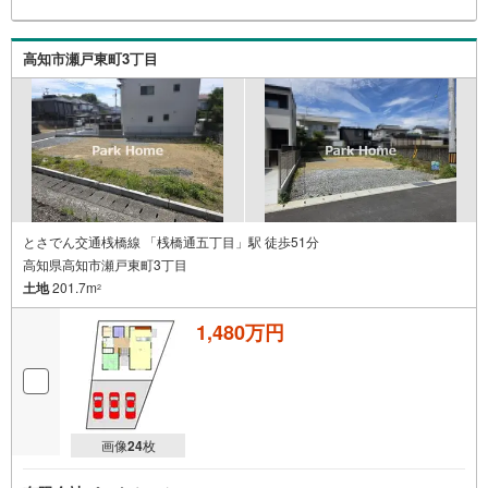
高知市瀬戸東町3丁目
とさでん交通桟橋線 「桟橋通五丁目」駅 徒歩51分
高知県高知市瀬戸東町3丁目
土地
201.7m
2
1,480万円
画像
24
枚