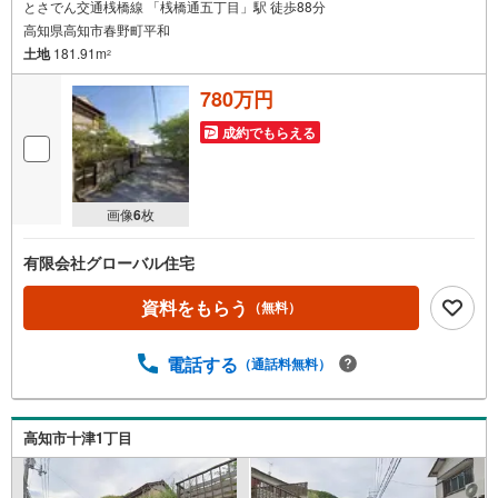
とさでん交通桟橋線 「桟橋通五丁目」駅 徒歩88分
高知県高知市春野町平和
土地
181.91m
2
780万円
成約でもらえる
画像
6
枚
有限会社グローバル住宅
資料をもらう
（無料）
電話する
（通話料無料）
高知市十津1丁目