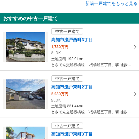
新築一戸建てをもっと見る
新築一戸建て
高知市瀬戸東町3丁目
おすすめの中古一戸建て
2,798万円
4LDK
中古一戸建て
土地面積 150.1m
2
とさでん交通桟橋線 「桟橋通五丁目」駅 徒歩50分
高知市瀬戸西町3丁目
1,780万円
3LDK
土地面積 192.91m
2
とさでん交通桟橋線 「桟橋通五丁目」駅 徒歩51分
中古一戸建て
高知市瀬戸東町2丁目
2,230万円
2LDK
土地面積 231.44m
2
とさでん交通桟橋線 「桟橋通五丁目」駅 徒歩43分
中古一戸建て
高知市瀬戸東町3丁目