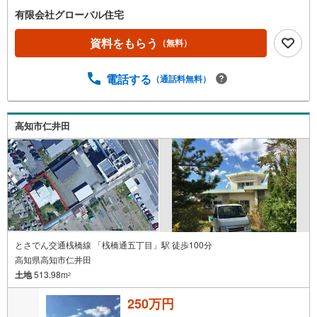
有限会社グローバル住宅
資料をもらう
（無料）
電話する
（通話料無料）
高知市仁井田
とさでん交通桟橋線 「桟橋通五丁目」駅 徒歩100分
高知県高知市仁井田
土地
513.98m
2
250万円