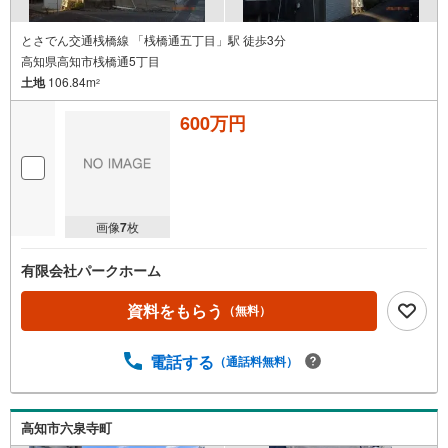
とさでん交通桟橋線 「桟橋通五丁目」駅 徒歩3分
高知県高知市桟橋通5丁目
土地
106.84m
2
600万円
画像
7
枚
有限会社パークホーム
資料をもらう
（無料）
電話する
（通話料無料）
高知市六泉寺町