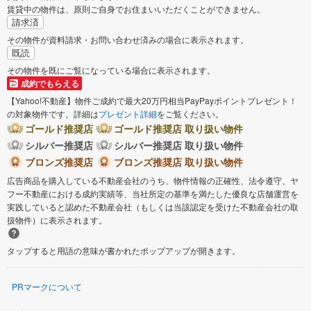
賃貸中の物件は、原則ご自身でお住まいいただくことができません。
請求済
その物件が資料請求・お問い合わせ済みの場合に表示されます。
既読
その物件を既にご覧になっている場合に表示されます。
成約でもらえる
【Yahoo!不動産】物件ご成約で最大20万円相当PayPayポイントプレゼント！
の対象物件です。詳細は
プレゼント詳細
をご覧ください。
ゴールド推奨店
ゴールド推奨店 取り扱い物件
シルバー推奨店
シルバー推奨店 取り扱い物件
ブロンズ推奨店
ブロンズ推奨店 取り扱い物件
広告商品を購入している不動産会社のうち、物件情報の正確性、法令遵守、ヤ
フー不動産における成約実績等、当社所定の基準を満たした優良な店舗運営を
実践していると認めた不動産会社（もしくは当該認定を受けた不動産会社の取
扱物件）に表示されます。
タップすると用語の意味が書かれたポップアップが開きます。
PRマークについて