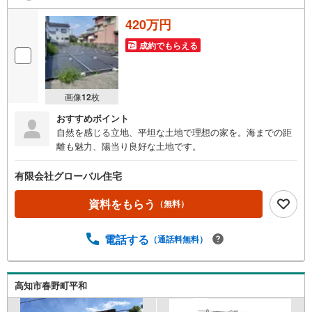
420万円
成約でもらえる
画像
12
枚
おすすめポイント
自然を感じる立地、平坦な土地で理想の家を。海までの距
離も魅力、陽当り良好な土地です。
有限会社グローバル住宅
資料をもらう
（無料）
電話する
（通話料無料）
高知市春野町平和