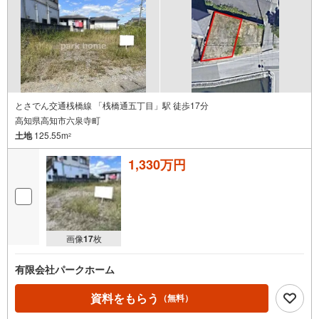
とさでん交通桟橋線 「桟橋通五丁目」駅 徒歩17分
高知県高知市六泉寺町
土地
125.55m
2
1,330万円
画像
17
枚
有限会社パークホーム
資料をもらう
（無料）