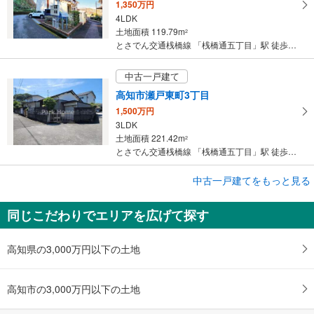
1,350万円
4LDK
土地面積 119.79m
2
とさでん交通桟橋線 「桟橋通五丁目」駅 徒歩51分
中古一戸建て
高知市瀬戸東町3丁目
1,500万円
3LDK
土地面積 221.42m
2
とさでん交通桟橋線 「桟橋通五丁目」駅 徒歩50分
中古一戸建てをもっと見る
中古一戸建て
高知市横浜新町3丁目
同じこだわりでエリアを広げて探す
2,280万円
4LDK
土地面積 224.91m
2
高知県の3,000万円以下の土地
とさでん交通桟橋線 「桟橋通五丁目」駅 徒歩48分
高知市の3,000万円以下の土地