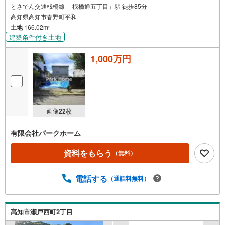
とさでん交通桟橋線 「桟橋通五丁目」駅 徒歩85分
高知県高知市春野町平和
土地
166.02m
2
建築条件付き土地
1,000万円
画像
22
枚
有限会社パークホーム
資料をもらう
（無料）
電話する
（通話料無料）
高知市瀬戸西町2丁目