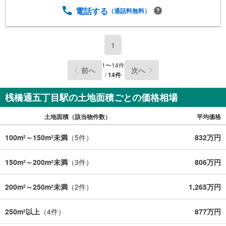
電話する
（通話料無料）
1
1
〜
14
件
前へ
次へ
/
14
件
桟橋通五丁目駅の土地面積ごとの価格相場
土地面積（該当物件数）
平均価格
100m
～150m
未満
（
5
件）
832万円
2
2
150m
～200m
未満
（
3
件）
806万円
2
2
200m
～250m
未満
（
2
件）
1,265万円
2
2
250m
以上
（
4
件）
877万円
2