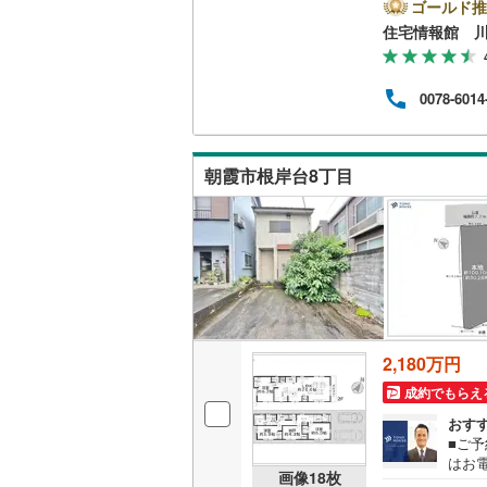
の試
ゴールド推
資金
住宅情報館 
南武線
(
66
横浜線
(
74
0078-6014
相模線
(
61
五日市線
(
朝霞市根岸台8丁目
篠ノ井線
(
常磐線（
伊東線
(
44
身延線
(
16
武豊線
(
37
2,180万円
成約でもらえ
関西本線（
おす
参宮線
(
3
)
■ご予
はお
画像
18
枚
大糸線（J
する