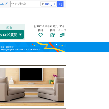
ヘルプ
100カメ
検索
お気に入り
最近見た
マイ
知る
物件
物件
ページ
千歳線
(
7
)
タログ/質問
日高本線
(
0
)
南道路
（
6
）
福島
宗谷本線
(
0
)
(
1
)
(
10
)
(
20
)
古家あり
（
5
）
栃木
群馬
山梨
東北本線
(
906
)
川越線
(
254
)
吾妻線
(
27
)
霞ケ関
鶴ケ島
(
13
)
日光線
(
121
)
(
20
)
(
27
)
仙石線
(
150
)
小学校まで1km以内
（
3
）
和歌山
大船渡線
(
1
)