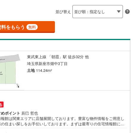
島根
岡山
広島
山口
釜石線
(
0
)
ン内見(相談)可
（
12
）
IT重説可
（
つきのわ
5
）
1
)
(
13
)
(
61
)
(
31
)
(
14
)
(
13
)
並び替え
花輪線
(
1
)
香川
愛媛
高知
保存した条件を見る
磐越東線
(
36
)
資料をもらう
ン対応とは？
無料
(
17
)
佐賀
長崎
熊本
大分
陸羽東線
(
22
)
56
)
米坂線
(
0
)
東武東上線 「朝霞」駅 徒歩32分 他
)
五能線
(
0
)
この条件で検索する
この条件で検索する
この条件で検索する
この条件で検索する
この条件で検索する
この条件で検索する
市区町村以下を選択
市区町村を選択す
駅を選択する
埼玉県新座市畑中3丁目
4
)
白新線
(
4
)
土地
114.24m
2
越後線
(
16
)
ライン（宇都宮～逗子）
湘南新宿ライン（前橋～小田原）
(
716
)
る
8
)
内房線
(
450
)
すめポイント
辰巳 哲也
情報館は関東エリアに店舗展開しております。豊富な物件情報をご用意し
7
)
鹿島線
(
3
)
様の住まい探しをお手伝いしております。まずは最寄りの住宅情報館にお
にご相談ください。住宅ローン相談会も同時開催中無理のない住宅ローン
9
)
東海道本線
(
371
)