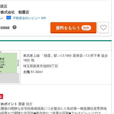
います2路線2駅利用可能・バス便豊富です西武池袋線「大泉学園」駅バス
14分東武東上線「朝霞」駅バス乗車20分バス停「新座栄」まで徒歩3分【建
奨店
)
片町線
(
88
)
】種別:居宅構造:木造瓦？亜鉛メッキ鋼板葺2階建床面積:1階:20.96m 2
ジ株式会社 朝霞店
9.87m2 延べ:40.83m2間取り:4K種類:居宅築年月: 昭和41年10月※現況と図
2
)
関西空港線
(
2
)
不動産会社レビュー 4件
-.--
相違がある場合現況を優先 いたします※所有者への直接訪問厳禁※隣接地へ
ティング厳禁※本図面の写真については全て2023年11月に撮影しており
東線
(
39
)
本四備讃線
(
7
)
資料をもらう
-55668
無料
※契約不適合責任免責・境界非明示■見るだけ！聞くだけ！もちろんOK！■
な営業は致しません。アルスビレッジに行けば、「住宅に関するどんな些
予土線
(
0
)
ことでも相談にのってもらえる」「ワクワクしながらお家を探せる」そん
店づくりを心掛けています。
徳島線
(
6
)
)
土讃線
(
8
)
東武東上線 「朝霞」駅 バス19分 新座栄 バス停下車 徒歩
18分 他
線
(
480
)
香椎線
(
58
)
埼玉県新座市池田5丁目
土地
51.33m
肥薩線
(
3
)
2
16
)
唐津線
(
1
)
2
)
大村線
(
1
)
る
54
)
日豊本線
(
297
)
すめポイント
齋藤 信介
区隣接の閑静な住宅街南側道路につき陽当たり良好第一種低層住居専用地
)
吉都線
(
9
)
の緑豊かで閑静な住宅街■複合的なご提案が可能■アルスビレッジでは、新