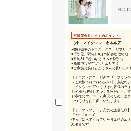
いすみ鉄
IGRいわ
不動産会社おすすめポイント
弘南鉄道
（株）マイタウン 志木本店
由利高原
■弊社売主のトラストステージフリー
■「朝霞」駅徒歩8分の閑静な住宅地
長野電鉄
■敷地31坪超のゆとりある整形地！
■商業施設が充実したエリア！
■ご家族の笑顔とたくさんの思い出を
宇都宮ラ
【トラストステージのフリープラン住
鹿島臨海
～ご家族それぞれの夢が叶う素敵なフ
マイタウンの家づくりはお客様のライ
小湊鐵道
(
お客様を理解してつくる家だから、本
お客様のマイホーム実現のため、よき
ンづくりをお手伝いいたします。
上毛電気
【トラストステージ充実の設備仕様】
流鉄流山
『ecoジョーズ』
使わずに捨てられていた排気熱のエネ
京成本線
(
給湯器です。