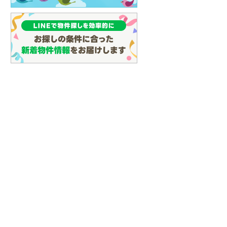
(
29
)
名古屋市営地下鉄鶴舞線
(
79
)
名古屋市営地下鉄名港線
(
45
)
OsakaMetro長堀鶴見緑地線
(
22
)
OsakaMetro谷町線
(
53
)
OsakaMetro千日前線
(
15
)
神戸市営地下鉄海岸線
(
4
)
福岡市地下鉄七隈線
(
100
)
函館市電宝来・谷地頭線
(
0
)
真岡鐵道
(
10
)
山形鉄道フラワー長井線
(
0
)
えちごトキめき鉄道妙高はねうまラ