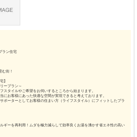
道
(
10
)
北越急行ほくほく線
(
1
)
て銀河鉄道
(
6
)
青い森鉄道
(
4
)
弘南線
(
0
)
弘南鉄道大鰐線
(
0
)
鉄道鳥海山ろく線
(
1
)
福島交通飯坂線
(
37
)
プラン住宅
！
長野線
(
4
)
上田電鉄別所線
(
3
)
育む街！
イトレール
(
93
)
関東鉄道竜ケ崎線
(
8
)
宅】
鉄道大洗鹿島線
(
123
)
ひたちなか海浜鉄道湊線
(
9
)
リープラン～
フスタイルやご希望をお伺いするところから始まります。
64
)
千葉都市モノレール
(
122
)
当にお客様にあった快適な空間が実現できると考えております。
サポーターとしてお客様の住まい方（ライフスタイル）にフィットしたプラ
鉄道上毛線
(
84
)
秩父鉄道
(
57
)
線
(
32
)
つくばエクスプレス
(
121
)
ルギーを再利用！ムダを極力減らして効率良くお湯を沸かす省エネ性の高い
260
)
京成押上線
(
9
)