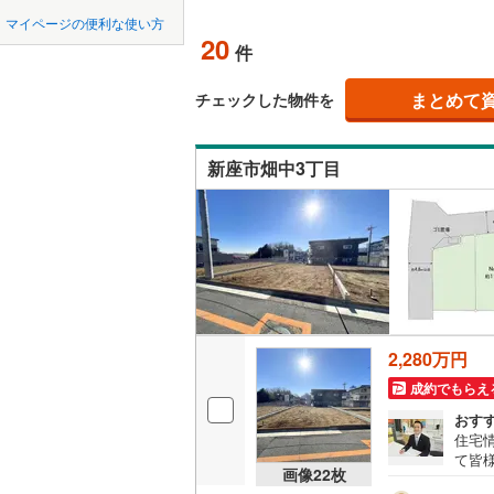
中国
鳥取
北上線
(
1
)
マイページの便利な使い方
オンライ
20
(
27
)
(
32
)
(
1
件
山田線
(
6
)
四国
徳島
大湊線
(
0
)
まとめて
オンライ
チェックした物件を
九州・沖縄
福岡
只見線
(
4
)
新座市畑中3丁目
奥羽本線
(
(
3
)
(
2
)
(
3
男鹿線
(
1
)
0
0
0
0
0
0
該当物件
該当物件
該当物件
該当物件
該当物件
該当物件
件
件
件
件
件
件
羽越本線
(
飯山線
(
0
)
湘南新宿
2,280万円
(
604
)
成約でもらえ
外房線
(
74
おす
住宅
成田線
(
13
て皆
画像
22
枚
気軽
東金線
(
27