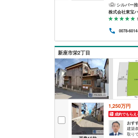
希望
シルバー推
越美北線
(
求希
株式会社東宝
練馬
氷見線
(
2
)
のご
購入
0078-6014
紀勢本線（
す。
ト」
桜島線
(
6
)
繰り
自宅
新座市栄2丁目
いま
加古川線
(
赤穂線
(
33
宇野線
(
21
福塩線
(
63
岩徳線
(
21
1,250万円
小野田線
(
成約でもらえ
舞鶴線
(
1
)
おす
建築
取り
木次線
(
1
)
画像
15
枚