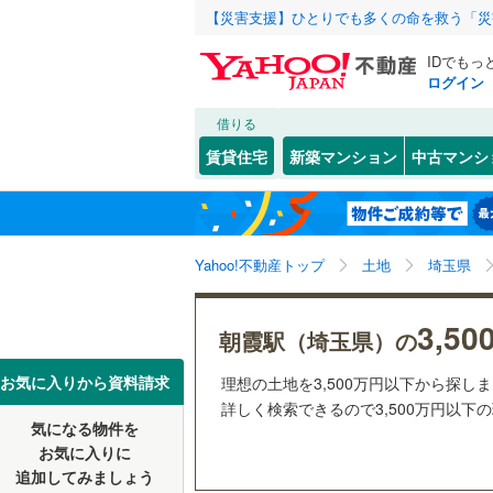
【災害支援】ひとりでも多くの命を救う「災
IDでもっ
ログイン
借りる
北海道
JR
北海道
函館本線
(
こだわり条件
配置、向き、
賃貸住宅
新築マンション
中古マンシ
石勝線
(
0
)
前道6m
東北
青森
根室本線
(
(
0
)
(
0
)
(
0
平坦地
（
関東
東京
石北本線
(
Yahoo!不動産トップ
土地
埼玉県
販売、価格、
常磐線
(
52
信越・北陸
新潟
3,5
更地渡し
朝霞駅（埼玉県）の
高崎線
(
38
東海
愛知
お気に入りから資料請求
(
48
)
(
85
)
(
2
理想の土地を3,500万円以下から探し
立地
両毛線
(
26
詳しく検索できるので3,500万円以下
烏山線
(
85
気になる物件を
最寄りの
近畿
大阪
お気に入りに
石巻線
(
44
追加してみましょう
オンライン対