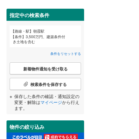
田沢湖線
(
5
)
みなみ寄居
(
3
)
(
1
)
指定中の検索条件
八戸線
(
0
)
磐越西線
(
31
)
詳しく見る
(
1
)
路線・駅
朝霞駅
宮崎
鹿児島
沖縄
条件
3,500万円、建築条件付
陸羽西線
(
1
)
き土地を含む
左沢線
(
23
)
条件をリセットする
津軽線
(
2
)
こ
する
る
条件をリセットする
条件をリセットする
条件をリセットする
条件をリセットする
条件をリセットする
条件をリセットする
新着物件通知を受け取る
の
信越本線
(
32
)
検
索
検索条件を保存する
弥彦線
(
0
)
条
件
保存した条件の確認・通知設定の
総武本線
(
683
)
で
変更・解除は
マイページ
から行え
通
ます。
知
京葉線
(
47
)
を
受
久留里線
(
165
)
物件の絞り込み
け
取
山手線
(
0
)