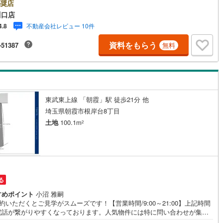
算やご購入の際にかかる諸費用の概算も行っております。しっかりとした
奨店
計画のアドバイスをさせて頂きますので、お気軽にご相談ください。
川口店
)
鶴見線
(
15
)
不動産会社レビュー 10件
4.8
2
)
根岸線
(
38
)
資料をもらう
-51387
無料
8
)
中央本線（JR東日本）
(
612
)
142
)
八高線
(
624
)
9
)
大糸線（JR東日本）
(
10
)
東武東上線 「朝霞」駅 徒歩21分 他
各駅停車）
(
163
)
埼京線
(
146
)
埼玉県朝霞市根岸台8丁目
土地
100.1m
2
)
東海道本線（JR東海）
(
848
)
8
)
飯田線
(
342
)
)
高山本線（JR東海）
(
44
)
る
JR東海）
(
80
)
紀勢本線（JR東海）
(
10
)
すめポイント
小沼 雅嗣
博多南線
(
27
)
約いただくとご見学がスムーズです！【営業時間/9:00～21:00】上記時間
電話が繋がりやすくなっております。人気物件には特に問い合わせが集中
R西日本）
(
1
)
北陸本線
(
34
)
ため、お早めにお電話ください！下記のお申込み方法も可能です！ご見学