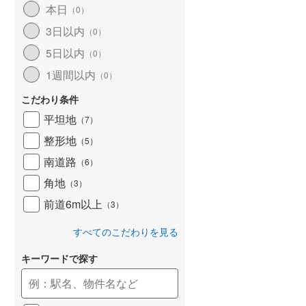
本日
（
0
）
和歌山線
(
156
)
3日以内
（
0
）
東西線
(
22
)
5日以内
（
0
）
予讃線
(
29
)
1週間以内
（
0
）
高徳線
(
19
)
こだわり条件
牟岐線
(
9
)
平坦地
（
7
）
整形地
（
5
）
山陽本線（JR九州）
(
6
)
南道路
（
6
）
篠栗線
(
48
)
角地
（
3
）
指宿枕崎線
(
240
)
前道6m以上
（
3
）
筑肥線
(
31
)
すべてのこだわりを見る
久大本線
(
56
)
キーワードで探す
日田彦山線
(
19
)
筑豊本線
(
44
)