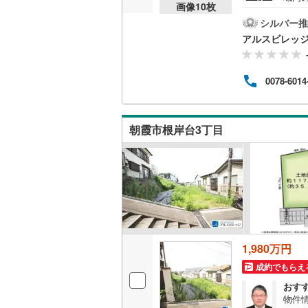
画像
10
枚
築戸
後藤寺線
(
築」
シルバー推
をさ
アルスビレッ
東北新幹
的な
＝＝＝
秋田新幹
繋が
0078-6014
場合
山陽新幹
ただ
＝＝
西九州新
朝霞市根岸台3丁目
地下鉄
札幌市営
仙台市地
東京メト
東京メト
1,980万円
東京メト
成約でもらえ
都営浅草
おす
物件
都営大江