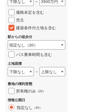
下限なし
3500万円
~
城端線
(
0
)
価格未定を含む
関西本線（JR西日本）
(
239
)
売主
大阪環状線
(
40
)
建築条件付土地を含む
山陽本線（JR西日本）
(
388
)
駅からの徒歩分
姫新線
(
114
)
指定なし
（
20
）
吉備線
(
19
)
バス乗車時間も含む
芸備線
(
57
)
土地面積
下限なし
上限なし
~
可部線
(
71
)
宇部線
(
2
)
敷地の権利形態
山陰本線
(
226
)
所有権のみ
（
20
）
境線
(
13
)
情報公開日
指定なし
（
20
）
奈良線
(
103
)