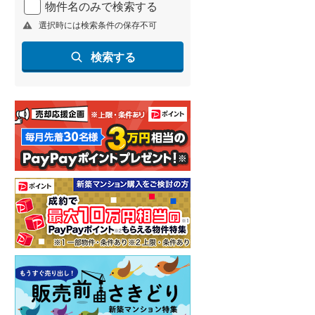
物件名のみで検索する
北海道新幹線
(
1
)
選択時には検索条件の保存不可
山形新幹線
(
221
)
検索する
東海道新幹線
(
330
)
九州新幹線
(
137
)
札幌市営地下鉄東豊線
(
5
)
東京メトロ銀座線
(
1
)
東京メトロ日比谷線
(
4
)
東京メトロ有楽町線
(
16
)
東京メトロ副都心線
(
16
)
都営新宿線
(
39
)
横浜市営地下鉄グリーンライン