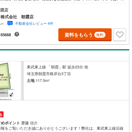
建・中古戸建・土地・中古マンションの購入のお手伝いの他、「土地＋建
10
)
宮崎空港線
(
4
)
「中古住宅購入＋リフォーム」「売却＋住み替え」など、複合的なご提案
奨店
せて頂きます。必要となる費用やローンシミュレーションなど、より具体
ジ株式会社 朝霞店
線
(
309
)
上越新幹線
(
123
)
プランもご提案可能です。＝＝＝＝＝＝＝＝＝＝＝＝＝＝＝＝＝＝＝＝＝
不動産会社レビュー 4件
-.--
＝＝＝＝【営業時間 9:30-18:00】（定休日:火・水）上記時間はお電話が
線
(
134
)
北陸新幹線
(
195
)
りやすくなっております。ぜひお気軽にご連絡下さい！現地を見学される
資料をもらう
-55668
無料
は「室内・現地を見学する（無料）」ボタンよりご希望の日時をご記入い
線
(
139
)
北陸新幹線（JR西日本）
(
8
)
けますとスムーズにご案内が可能です。＝＝＝＝＝＝＝＝＝＝＝＝＝＝＝
＝＝＝＝＝＝＝＝＝＝＝
幹線
(
1
)
地下鉄南北線
(
9
)
札幌市営地下鉄東西線
(
10
)
東武東上線 「朝霞」駅 徒歩23分 他
埼玉県朝霞市根岸台3丁目
下鉄南北線
(
205
)
仙台市地下鉄東西線
(
76
)
土地
117.5m
2
ロ丸ノ内線
(
2
)
東京メトロ丸ノ内方南支線
(
2
)
ロ東西線
(
14
)
東京メトロ千代田線
(
10
)
ロ半蔵門線
(
1
)
東京メトロ南北線
(
5
)
る
線
(
3
)
都営三田線
(
1
)
すめポイント
齋藤 信介
情報をご覧いただき誠にありがとうございます！弊社は、東武東上線沿線
戸線
(
10
)
横浜市営地下鉄ブルーライン
(
137
)