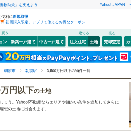
Yahoo! JAPAN
害救助犬」を支えよう
と便利に
新規取得
初回購入限定、アプリで使えるお得なクーポン
検索条件を保存しました
買う
建てる
売る
27
)
札沼線
(
5
)
建ち方、日当たり
ョン
新築一戸建て
中古一戸建て
注文住宅
土地
売却査定
カ
この検索条件の新着物件通知は、
マイページ
から設定できます。
室蘭本線
(
6
)
以上
（
3
）
角地
（
3
）
岩手
宮城
秋田
山形
23
)
富良野線
(
0
)
ときわ台
)
(
0
)
(
1
)
(
0
)
(
3
)
(
1
)
7
）
整形地
（
5
）
朝霞駅、3,500万円、建築条件付き土地を含む
神奈川
埼玉
千葉
茨城
1
)
釧網本線
(
0
)
朝霞市
朝霞駅
3,500万円以下の物件一覧
契約、入居関連など
(
2
)
7
)
水郡線
(
129
)
長野
富山
石川
福井
00万円以下
（
3
）
第一種低層住居専用地域
（
6
）
の土地
5
)
上越線
(
47
)
閉じる
閉じる
お気に入りリストを見る
お気に入りリストを見る
閉じる
閉じる
みずほ台
ふじみ野
岐阜
静岡
三重
2
)
(
65
)
(
57
)
(
32
)
(
55
)
ましょう。Yahoo!不動産ならエリアや細かい条件を追加してさらに
検索条件を保存する
1
)
水戸線
(
48
)
の理想の土地に出会えます。
)
仙山線
(
150
)
マイページ
駅が始発駅
（
0
）
海まで2km以内
（
0
）
兵庫
京都
滋賀
奈良
(
51
)
(
82
)
)
気仙沼線
(
3
)
応