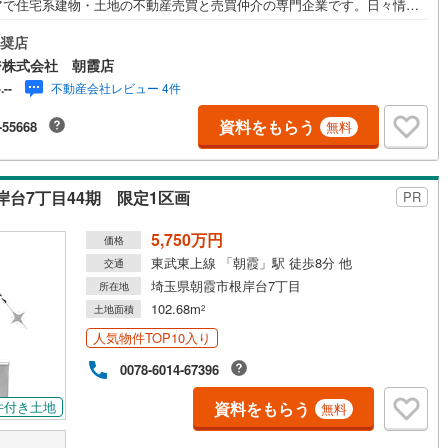
アで住宅系建物・土地の不動産売買と売買仲介の専門企業です。日々情報
を行い、豊富な物件を取り扱っております。■店舗について■朝霞駅から徒
6分。キッズスペース完備で小さなお子様とのご来店でもご安心いただけま
奨店
営地下鉄東山線
(
122
)
名古屋市営地下鉄名城線
(
108
)
お子様用ドリンクもご用意しております。■見るだけ！聞くだけ！もちろん
ジ株式会社 朝霞店
！■無理な営業は致しません。アルスビレッジに行けば、「住宅に関するど
不動産会社レビュー 4件
-.--
営地下鉄桜通線
(
65
)
名古屋市営地下鉄上飯田線
(
35
)
些細なことでも相談にのってもらえる」「ワクワクしながらお家を探せ
そんなお店づくりを心掛けています。■複合的なご提案が可能■アルスビレ
資料をもらう
-55668
無料
地下鉄烏丸線
(
70
)
京都市営地下鉄東西線
(
84
)
では、新築戸建・中古戸建・土地・中古マンションの購入のお手伝いの
「土地＋建築」「中古住宅購入＋リフォーム」「売却＋住み替え」など、
tro今里筋線
(
37
)
OsakaMetro御堂筋線
(
42
)
的なご提案をさせて頂きます。必要となる費用やローンシミュレーション
、より具体的なプランもご提案可能です。■営業時間■定休日:火曜日、水曜
台7丁目44期 限定1区画
PR
tro四つ橋線
(
11
)
OsakaMetro中央線
(
16
)
:9:30～18:00上記のお時間はお電
5,750万円
tro堺筋線
(
2
)
神戸市営地下鉄西神・山手線
(
34
)
価格
東武東上線 「朝霞」駅 徒歩8分 他
交通
下鉄空港線
(
35
)
福岡市地下鉄箱崎線
(
1
)
埼玉県朝霞市根岸台7丁目
所在地
102.68m
土地面積
2
2
)
函館市電
(
0
)
人気物件TOP10入り
りび鉄道
(
0
)
わたらせ渓谷鐵道
(
19
)
0078-6014-67396
行
(
40
)
会津鉄道
(
4
)
資料をもらう
件付き土地
無料
縦貫鉄道
(
0
)
しなの鉄道北しなの線
(
4
)