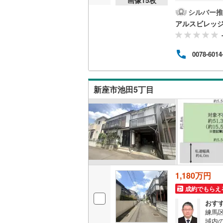
して
乗車
シルバー推
桜井線
(
62
物情報
アルスビレッ
階:1
阪和線
(
13
面に
のポス
おおさか
0078-6014
ます
無理
内子線
(
0
)
細な
なお
鳴門線
(
2
)
新座市池田5丁目
土讃線
(
99
鹿児島本
三角線
(
9
)
長崎本線
(
1,180万円
佐世保線
(
成約でもらえ
豊肥本線
(
おす
練馬
日南線
(
20
域内