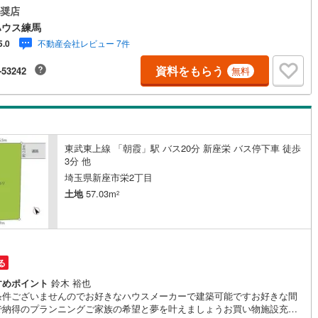
のお客様:右上の「室内・現地を見学する」をクリックして下さい。資料請
奨店
5
)
七尾線
(
2
)
望のお客様:右上の「資料をもらう」をクリックして下さい。【東宝ハウス
ハウス練馬
のポイント】（1）不動産のご提案から資金計画・ライフシミュレーション
不動産会社レビュー 7件
5.0
高山本線（JR西日本）
(
1
)
相談・無理のないライフプラン、提携による低金利住宅ローンのご提案、
前に知る「購入後の家族の生活」を「未来カレンダー」で見える化しま
資料をもらう
-53242
無料
JR西日本）
(
108
)
湖西線
(
199
)
（2）ご購入後から始まる「専属FPによるファイナンシャルライフサポー
・漠然としたキャッシュフローのグラフ化、効果的な生命保険の見直し、
福知山線
(
182
)
上げ返済の効果的なタイミングなどご提案させて頂きます。■ご案内方法ご
へお迎え・最寄駅等でお待ち合わせ、弊社へのご来社など、ご相談くださ
せ。■お車の無料提携駐車場がございます。
53
)
播但線
(
113
)
東武東上線 「朝霞」駅 バス20分 新座栄 バス停下車 徒歩
)
津山線
(
11
)
3分 他
埼玉県新座市栄2丁目
)
伯備線
(
29
)
土地
57.03m
2
)
呉線
(
91
)
)
山口線
(
3
)
2
)
美祢線
(
0
)
る
因美線
(
19
)
すめポイント
鈴木 裕也
条件ございませんのでお好きなハウスメーカーで建築可能ですお好きな間
で納得のプランニングご家族の希望と夢を叶えましょうお買い物施設充実
草津線
(
63
)