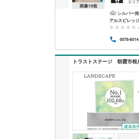
エリ
画像
10
枚
収集
歩約
シルバー推
名古屋市
す。
アルスビレッ
OK
名古屋市
んな
る」
0078-6014
京都市営
ッジ
他、
OsakaMe
複合
など
トラストステージ 朝霞市根岸
OsakaMe
日時間
OsakaMe
福岡市地
私鉄・その他
札幌市電
(
道南いさ
阿武隈急
建築条
秋田内陸