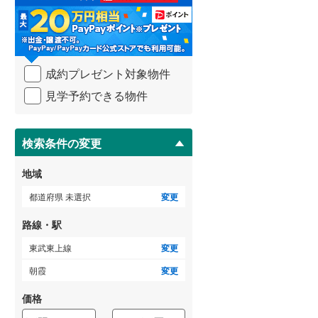
る
・
武蔵野線
(
554
)
条
件
横須賀線
(
116
)
を
成約プレゼント対象物件
マ
青梅線
(
235
)
イ
見学予約できる物件
ペ
小海線
(
36
)
ー
ジ
京浜東北線
(
348
)
に
検索条件の変更
総武線
(
199
)
保
存
地域
御殿場線
(
97
)
す
る
都道府県 未選択
変更
中央本線（JR東海）
(
324
)
路線・駅
太多線
(
77
)
東武東上線
変更
名松線
(
4
)
朝霞
変更
東海道本線（JR西日本）
(
384
)
価格
小浜線
(
6
)