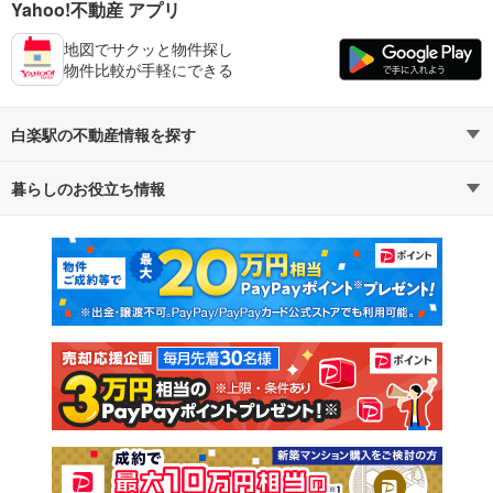
Yahoo!不動産 アプリ
地図でサクッと物件探し
物件比較が手軽にできる
白楽駅の不動産情報を探す
暮らしのお役立ち情報
不動産・住宅
賃貸住宅
マンションカタログ
教えて！住まいの先生
新築マンション
中古マンション
新築一戸建て
中古一戸建て
注文住宅
土地
売却査定