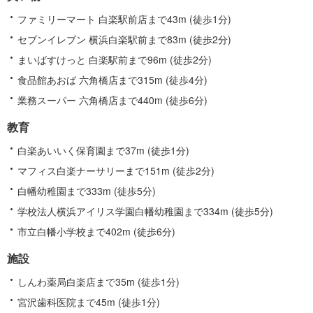
関
す
ファミリーマート 白楽駅前店まで43m (徒歩1分)
る
セブンイレブン 横浜白楽駅前まで83m (徒歩2分)
情
まいばすけっと 白楽駅前まで96m (徒歩2分)
報
食品館あおば 六角橋店まで315m (徒歩4分)
業務スーパー 六角橋店まで440m (徒歩6分)
教育
白楽あいいく保育園まで37m (徒歩1分)
マフィス白楽ナーサリーまで151m (徒歩2分)
白幡幼稚園まで333m (徒歩5分)
学校法人横浜アイリス学園白幡幼稚園まで334m (徒歩5分)
市立白幡小学校まで402m (徒歩6分)
施設
しんわ薬局白楽店まで35m (徒歩1分)
宮沢歯科医院まで45m (徒歩1分)