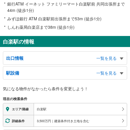
銀行ATM イーネット ファミリーマート白楽駅前 共同出張所まで
44m (徒歩1分)
みずほ銀行 ATM 白楽駅前出張所まで53m (徒歩1分)
しんわ薬局白楽店まで38m (徒歩1分)
白楽駅の情報
出口情報
一覧を見る
東口
駅設備
一覧を見る
白楽、白幡上町、白幡仲町、白幡向町
西口
バリアフリー状況
気になる物件がなかったら
条件を変更しよう！
白楽、白幡町、六角橋１～６丁目、篠原台町、篠原西町、神奈川大学
※段差なしでの移動経路
（○：有り △：要駅員設備 ×：無し）
現在の検索条件
地上⇔改札⇔ホーム：○
エレベータ
白楽駅
エリア/路線
・各ホーム⇔東口方面の改札内（２Ｆ）
トイレ
3,500万円｜建築条件付き土地を含む
詳細条件
《多機能トイレ》