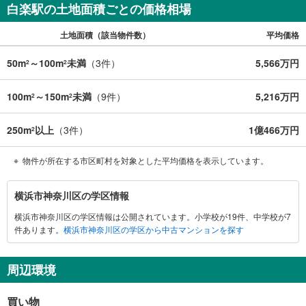
ープンハウス・ディベロップメントの物件
白楽駅の土地面積ごとの価格相場
土地面積（該当物件数）
平均価格
50m
～100m
未満
（
3
件）
5,566万円
2
2
100m
～150m
未満
（
9
件）
5,216万円
2
2
250m
以上
（
3
件）
1億466万円
2
物件が所在する市区町村を対象とした平均価格を表示しています。
横
横浜市神奈川区の学区情報
浜
横浜市神奈川区の学区情報は公開されています。小学校が19件、中学校が7
市
件あります。
横浜市神奈川区の学区から中古マンションを探す
神
奈
川
周辺環境
区
に
買い物