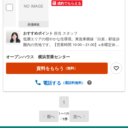
成約でもらえる
画像
6
枚
おすすめポイント
担当 スタッフ
低層エリアの穏やかな住環境。東急東横線「白楽」駅徒歩
圏内の売地です。【営業時間 10:00～21:00】※水曜定休上
記時間はお電話が繋がりやすくなっております。ぜひお気
軽にご連絡ください！現地を見学される場合は「室内・現
オープンハウス 横浜営業センター
地を見学する（無料）」ボタンよりご希望の日時をご記入
いただけますとスムーズにご案内が可能です。◎現地のご
資料をもらう
（無料）
案内について・平日や夜遅い時間帯もご案内が可能 ※定休
日を除く・経験豊富なスタッフが物件詳細を丁寧にご説明
電話する
（通話料無料）
いたします。・車でご自宅や最寄り駅等、ご指定の場所ま
で送迎します。・チャイルドシートのご用意ございます。
◎個別FP相談会 無料物件のご紹介だけでなく住宅ロー
ン・資金のご相談、まずは家探しについて話を聞きたいと
1
いう方も大歓迎です！年間8000棟以上の限定物件を発表し
ているオープンハウスだから出会える物件が多数ございま
1
〜
1
件
前へ
次へ
す。ぜひお気軽にご連絡・ご相談ください！※限定物件:当
/
1
件
社のみ、もしくは当社を含めた数社でのみご紹介可能なオ