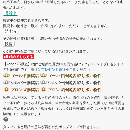
建築工事完了日から1年以上経過したものの、まだ誰も住んだことがない住宅に
表示されます。
賃貸中
賃貸中の物件に表示されます。
賃貸中の物件は、原則ご自身でお住まいいただくことができません。
請求済
その物件が資料請求・お問い合わせ済みの場合に表示されます。
既読
その物件を既にご覧になっている場合に表示されます。
成約でもらえる
【Yahoo!不動産】物件ご成約で最大20万円相当PayPayポイントプレゼント！
の対象物件です。詳細は
プレゼント詳細
をご覧ください。
ゴールド推奨店
ゴールド推奨店 取り扱い物件
シルバー推奨店
シルバー推奨店 取り扱い物件
ブロンズ推奨店
ブロンズ推奨店 取り扱い物件
広告商品を購入している不動産会社のうち、物件情報の正確性、法令遵守、ヤ
フー不動産における成約実績等、当社所定の基準を満たした優良な店舗運営を
実践していると認めた不動産会社（もしくは当該認定を受けた不動産会社の取
扱物件）に表示されます。
タップすると用語の意味が書かれたポップアップが開きます。