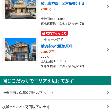
ペ
横浜市神奈川区六角橋5丁目
ー
2,980万円
ジ
3LDK
に
土地面積 71.13m
2
保
東急東横線 「白楽」駅 徒歩17分
存
す
成約でもらえる
る
中古一戸建て
横浜市港北区篠原町
2,500万円
2LDK
土地面積 115.11m
2
東急東横線 「白楽」駅 徒歩14分
同じこだわりでエリアを広げて探す
神奈川県の3,500万円以下の土地
横浜市の3,500万円以下の土地