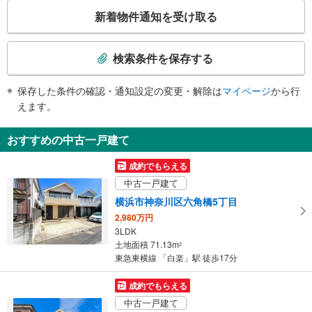
こ
・１番線ホーム
新着物件通知を受け取る
その他
の
検
・ＡＥＤ
索
・点字運賃表
検索条件を保存する
・点字シール
条
件
保存した条件の確認・通知設定の変更・解除は
マイページ
から行
で
えます。
通
知
おすすめの中古一戸建て
を
受
成約でもらえる
け
中古一戸建て
取
横浜市神奈川区六角橋5丁目
る
2,980万円
・
3LDK
条
土地面積 71.13m
2
件
東急東横線 「白楽」駅 徒歩17分
を
マ
成約でもらえる
イ
中古一戸建て