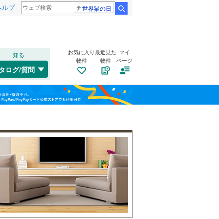
ヘルプ
世界猫の日
検索
お気に入り
最近見た
マイ
知る
物件
物件
ページ
千歳線
(
7
)
タログ/質問
日高本線
(
0
)
南道路
（
0
）
福島
宗谷本線
(
0
)
(
1
)
(
1
)
(
5
)
古家あり
（
0
）
栃木
群馬
山梨
東北本線
(
911
)
川越線
(
249
)
藤が丘
(
25
)
吾妻線
(
30
)
日光線
(
120
)
仙石線
(
156
)
小学校まで1km以内
（
2
）
和歌山
大船渡線
(
1
)