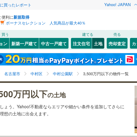
Yahoo! JAPAN
際に買ったレポート
と便利に
新規取得
ボーナスセレクション 人気商品が最大40％
検索条件を保存しました
買う
建てる
売る
27
)
札沼線
(
5
)
建ち方、日当たり
ョン
新築一戸建て
中古一戸建て
注文住宅
土地
売却査定
カ
この検索条件の新着物件通知は、
マイページ
から設定できます。
室蘭本線
(
6
)
以上
（
2
）
角地
（
0
）
岩手
宮城
秋田
山形
22
)
富良野線
(
0
)
)
(
6
)
(
3
)
(
7
)
(
1
)
(
3
)
(
0
)
1
）
整形地
（
1
）
中村公園駅、3,500万円、建築条件付き土地を含む
神奈川
埼玉
千葉
茨城
1
)
釧網本線
(
0
)
名古屋市
中村区
中村公園駅
3,500万円以下の物件一覧
契約、入居関連など
9
)
水郡線
(
128
)
星ケ丘
長野
富山
石川
福井
)
(
1
)
(
11
)
(
11
)
(
13
)
(
4
)
,500万円以下
（
0
）
第一種低層住居専用地域
（
0
）
の土地
(
14
)
6
)
上越線
(
47
)
閉じる
閉じる
お気に入りリストを見る
お気に入りリストを見る
閉じる
閉じる
岐阜
静岡
三重
ましょう。Yahoo!不動産ならエリアや細かい条件を追加してさらに
検索条件を保存する
1
)
水戸線
(
48
)
の理想の土地に出会えます。
)
仙山線
(
153
)
マイページ
駅が始発駅
（
0
）
海まで2km以内
（
0
）
兵庫
京都
滋賀
奈良
)
気仙沼線
(
3
)
応