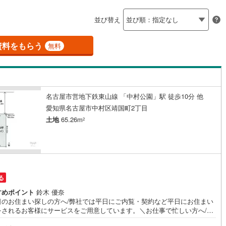
島根
岡山
広島
山口
釜石線
(
0
)
ン内見(相談)可
（
0
）
IT重説可
（
0
）
並び替え
花輪線
(
1
)
香川
愛媛
高知
保存した条件を見る
磐越東線
(
36
)
資料をもらう
ン対応とは？
無料
佐賀
長崎
熊本
大分
陸羽東線
(
22
)
61
)
米坂線
(
0
)
名古屋市営地下鉄東山線 「中村公園」駅 徒歩10分 他
五能線
(
0
)
この条件で検索する
この条件で検索する
この条件で検索する
この条件で検索する
この条件で検索する
この条件で検索する
市区町村以下を選択
市区町村を選択す
駅を選択する
愛知県名古屋市中村区靖国町2丁目
4
)
白新線
(
4
)
土地
65.26m
2
越後線
(
16
)
ライン（宇都宮～逗子）
湘南新宿ライン（前橋～小田原）
(
720
)
る
6
)
内房線
(
448
)
すめポイント
鈴木 優奈
日のお住まい探しの方へ/弊社では平日にご内覧・契約など平日にお住まい
5
)
鹿島線
(
4
)
をされるお客様にサービスをご用意しています。＼お仕事で忙しい方へ/午
0時から午後7時まで”毎日”営業しています。事前にご予約頂きましたら営業
8
)
東海道本線
(
375
)