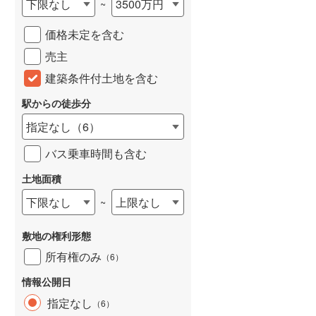
下限なし
3500万円
~
城端線
(
0
)
価格未定を含む
関西本線（JR西日本）
(
239
)
売主
大阪環状線
(
40
)
建築条件付土地を含む
山陽本線（JR西日本）
(
386
)
駅からの徒歩分
姫新線
(
113
)
指定なし
（
6
）
吉備線
(
19
)
バス乗車時間も含む
芸備線
(
56
)
土地面積
下限なし
上限なし
~
可部線
(
71
)
宇部線
(
2
)
敷地の権利形態
山陰本線
(
226
)
所有権のみ
（
6
）
境線
(
13
)
情報公開日
指定なし
（
6
）
奈良線
(
102
)