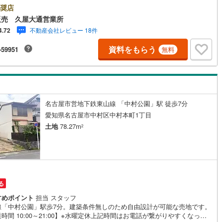
外でのご内覧もご対応いたします。＼本物件の他にも気になる物件がある
奨店
5
)
七尾線
(
2
)
/不動産業者間で不動産情報が共有されているので、名古屋市全域や、その
販売 久屋大通営業所
接エリアでもご内覧が可能です！ 【ウィル不動産販売 久屋大通営業所】
不動産会社レビュー 18件
4.72
高山本線（JR西日本）
(
1
)
下鉄東山線「栄」駅7A出口から徒歩1分、名城線「久屋大通」駅7A出口か
1分◎お子様が遊べるキッズスペースあり◎営業時間 10:00～19:00（定
資料をもらう
-59951
無料
JR西日本）
(
108
)
湖西線
(
199
)
無し） 上記時間はお電話が繋がりやすくなっております。ぜひお気軽にご
下さい！現地を見学される場合は「室内・現地を見学する（無料）」ボタ
福知山線
(
181
)
りご希望の日時をご記入いただけますとスムーズにご案内が可能です。
54
)
播但線
(
112
)
名古屋市営地下鉄東山線 「中村公園」駅 徒歩7分
)
津山線
(
11
)
愛知県名古屋市中村区中村本町1丁目
)
伯備線
(
29
)
土地
78.27m
2
)
呉線
(
91
)
)
山口線
(
3
)
2
)
美祢線
(
0
)
る
因美線
(
19
)
すめポイント
担当 スタッフ
線「中村公園」駅歩7分。建築条件無しのため自由設計が可能な売地です。
時間 10:00～21:00】※水曜定休上記時間はお電話が繋がりやすくなって
草津線
(
64
)