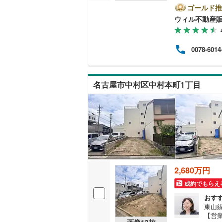
時間
ゴールド推
越美北線
(
方へ
ウィル不動産
他隣
氷見線
(
2
)
◎地
ら徒歩
0078-6014
紀勢本線（
休日
連絡
桜島線
(
6
)
ンよ
名古屋市中村区中村本町1丁目
加古川線
(
赤穂線
(
32
宇野線
(
21
福塩線
(
63
岩徳線
(
21
2,680万円
小野田線
(
成約でもらえ
舞鶴線
(
1
)
おす
東山
【営業
木次線
(
1
)
画像
13
枚