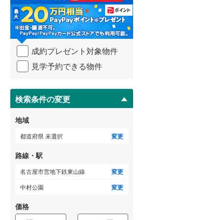
る
・
武蔵野線
(
557
)
条
件
横須賀線
(
119
)
を
成約プレゼント対象物件
マ
青梅線
(
239
)
イ
見学予約できる物件
ペ
小海線
(
36
)
ー
ジ
京浜東北線
(
344
)
に
検索条件の変更
総武線
(
200
)
保
存
地域
御殿場線
(
98
)
す
る
都道府県 未選択
変更
中央本線（JR東海）
(
325
)
路線・駅
太多線
(
77
)
名古屋市営地下鉄東山線
変更
名松線
(
4
)
中村公園
変更
東海道本線（JR西日本）
(
387
)
価格
小浜線
(
6
)