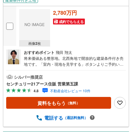
・お気軽にご相談ください！
2,780万円
ーーーーーーーーーーーーーーーーーーーーーーーーーー
ご質問、ご見学希望、資料請求など、まずはお気軽にお問い合わせくださ
成約でもらえる
い♪
画像
2
枚
おすすめポイント
飛田 翔太
将来価値ある整形地。北西角地で開放的な建築条件付き売
地です。「室内・現地を見学する」ボタンよりご予約いた
だくとご見学がスムーズになります。【センチュリー21ア
ース住販のポイント】◆センチュリオン獲得店舗◆全国約9
シルバー推奨店
70店舗あるセンチュリー21のお店。その中でも、アメリカ
センチュリー21アース住販 営業第五課
本部が設ける一定基準を満たした、上位4％しか受賞できな
4.8
不動産会社レビュー 10件
い賞。それが「センチュリオン」です。弊社はそのセンチ
ュリオンを2002年から欠かすことなく取り続けておりま
資料をもらう
（無料）
す。◆住宅ローン相談会◆お客様にあった無理のない住宅
ローンの試算やご購入の際に実際かかる諸費用の概算も行
っております。人生最大のお買い物になりますので、しっ
電話する
（通話料無料）
かりとした資金計画のアドバイスをさせて頂きます。◆優
遇金利にこだわる◆大きな金額を長期間で返済する住宅ロ