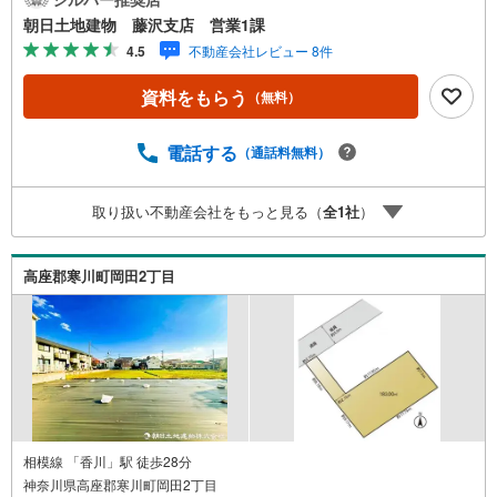
朝日土地建物 藤沢支店 営業1課
4.5
不動産会社レビュー 8件
資料をもらう
（無料）
電話する
（通話料無料）
取り扱い不動産会社をもっと見る（
全
1
社
）
高座郡寒川町岡田2丁目
相模線 「香川」駅 徒歩28分
神奈川県高座郡寒川町岡田2丁目