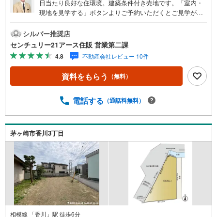
日当たり良好な住環境。建築条件付き売地です。「室内・
現地を見学する」ボタンよりご予約いただくとご見学がス
ムーズになります。【センチュリー21アース住販のポイン
ト】◆センチュリオン獲得店舗◆全国約970店舗あるセンチ
シルバー推奨店
ュリー21のお店。その中でも、アメリカ本部が設ける一定
センチュリー21アース住販 営業第二課
基準を満たした、上位4％しか受賞できない賞。それが「セ
4.8
不動産会社レビュー 10件
ンチュリオン」です。弊社はそのセンチュリオンを2002年
から欠かすことなく取り続けております。◆住宅ローン相
資料をもらう
（無料）
談会◆お客様にあった無理のない住宅ローンの試算やご購
入の際に実際かかる諸費用の概算も行っております。人生
最大のお買い物になりますので、しっかりとした資金計画
電話する
（通話料無料）
のアドバイスをさせて頂きます。◆優遇金利にこだわる◆
大きな金額を長期間で返済する住宅ローンは優遇金利が0.
1％変わるだけで、支払い総額に大きな変化が生じます。取
茅ヶ崎市香川3丁目
引の多い弊社は金融機関の特色、傾向、トレンドを熟知し
ておりますので、お客様のニーズにあった金融機関をご紹
介させて頂きます。
相模線 「香川」駅 徒歩6分