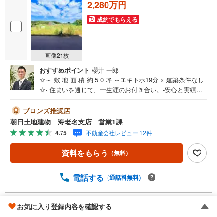
2,280万円
成約でもらえる
画像
21
枚
おすすめポイント
櫻井 一郎
☆～ 敷 地 面 積 約 5 0 坪 ～エキトホ19分 × 建築条件なし
☆- 住まいを通じて、一生涯のお付き合い。-安心と実績の
創業42年朝日土地建物 株式会社♯アクセス＞＞最寄りの小
田急線 寒川駅まで、徒歩19分の立地☆隣駅の香川駅まで
ブロンズ推奨店
は、バス27分でご利用いただけます♪♯建築条件なし＞＞建
朝日土地建物 海老名支店 営業1課
築条件ございませんので、お好きなハウスメーカーで建築
4.75
不動産会社レビュー 12件
可能☆建物を建築されない土地のみのご希望の方も大歓迎
です♪
資料をもらう
（無料）
電話する
（通話料無料）
お気に入り登録内容を確認する
茅ヶ崎市円蔵