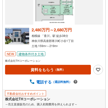
知
を
受
け
取
る
2,480万円～2,680万円
・
相模線 「香川」駅 徒歩38分
条
神奈川県高座郡寒川町小谷1丁目
件
土地 159m
～219m
2
2
を
NEW
建物条件付き土地
マ
イ
株式会社THコーポレーション
ペ
資料をもらう
（無料）
ー
ジ
に
電話する
（通話料無料）
保
存
不動産会社おすすめポイント
す
株式会社THコーポレーション
る
～売主直接販売のため、購入初期費用を抑えられます～