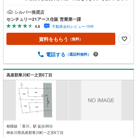
1アース住販のポイント】◆センチュリオン獲得店舗◆全国
約970店舗あるセンチュリー21のお店。その中でも、アメ
シルバー推奨店
リカ本部が設ける一定基準を満たした、上位4％しか受賞で
センチュリー21アース住販 営業第一課
きない賞。それが「センチュリオン」です。弊社はそのセ
4.8
不動産会社レビュー 10件
ンチュリオンを2002年から欠かすことなく取り続けており
ます。◆住宅ローン相談会◆お客様にあった無理のない住
資料をもらう
（無料）
宅ローンの試算やご購入の際に実際かかる諸費用の概算も
行っております。人生最大のお買い物になりますので、し
っかりとした資金計画のアドバイスをさせて頂きます。◆
電話する
（通話料無料）
優遇金利にこだわる◆大きな金額を長期間で返済する住宅
ローンは優遇金利が0.1％変わるだけで、支払い総額に大き
な変化が生じます。取引の多い弊社は金融機関の特色、傾
高座郡寒川町一之宮6丁目
向、トレンドを熟知しておりますので、お客様のニーズに
あった金融機関をご紹介させて頂きます。
相模線 「香川」駅 徒歩36分
神奈川県高座郡寒川町一之宮6丁目