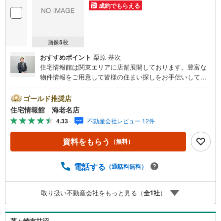
成約でもらえる
画像
5
枚
おすすめポイント
栗原 基次
住宅情報館は関東エリアに店舗展開しております。豊富な
物件情報をご用意して皆様の住まい探しをお手伝いしてお
ります。まずは最寄りの住宅情報館にお気軽にご相談くだ
さい。【営業時間 10:00～19:00 火曜・水曜（祝日の場
ゴールド推奨店
合は営業いたします）】「資料請求」「内覧」のお問い合
住宅情報館 海老名店
わせは上記時間内ですとスムーズにご対応が可能です。ス
4.33
不動産会社レビュー 12件
タッフ一同お客様のお問合せをお待ちしております。【住
宅ローン相談会】開催中無理のない住宅ローンの試算やご
資料をもらう
（無料）
購入の際にかかる諸費用の概算も行っております。しっか
りとした資金計画のアドバイスをさせて頂きますので、お
気軽にご相談ください。お客様第一主義をモット-にお引越
電話する
（通話料無料）
しをしてからも安心して住んでいただけるよう、末永く誠
実に努めさせて頂きます。住宅情報館にお越し頂けたら、
取り扱い不動産会社をもっと見る（
全
1
社
）
物件のご紹介だけではなく、お住まいの疑問、不安、お家
の事ならなんでもご相談いただけます。お客様の要望をお
伺いしながら誠心誠意、全力でサポートさせて頂きます。
茅ヶ崎市甘沼