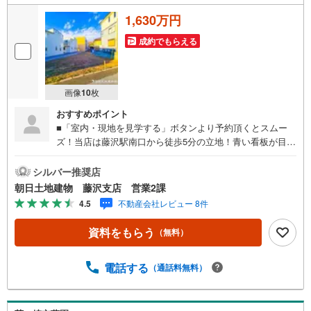
1,630万円
成約でもらえる
画像
10
枚
おすすめポイント
■「室内・現地を見学する」ボタンより予約頂くとスムー
ズ！当店は藤沢駅南口から徒歩5分の立地！青い看板が目印
です。■接客スペースとDVDや遊び道具が揃ったキッズコー
ナーなど、お子様にも退屈せずにお過ごし頂けます。■ テ
シルバー推奨店
レワークで作業効率のUP化オウチ時間で人生を豊かにする
朝日土地建物 藤沢支店 営業2課
ためにONとOFFを切り替えて、家族との時間も増えて幸せ
4.5
不動産会社レビュー 8件
マイホームを！■ 住宅ローンのご相談承ります。■住まい選
びはフィーリングも大切です。現地の空気や雰囲気を感じ
資料をもらう
（無料）
てみましょう。営業スタッフまでお問合せくださいませ。■
当日の現地見学も承ります。物件は内装や質感などもそう
ですが住まい選びはフィーリングも大切です。現地の空気
電話する
（通話料無料）
や雰囲気を感じてみましょう。住まいを決める大切な情報
ですお客様のこだわりを聞かせてください！■ ご来店時に
はお車の無料提携駐車場ございます。詳しくは営業スタッ