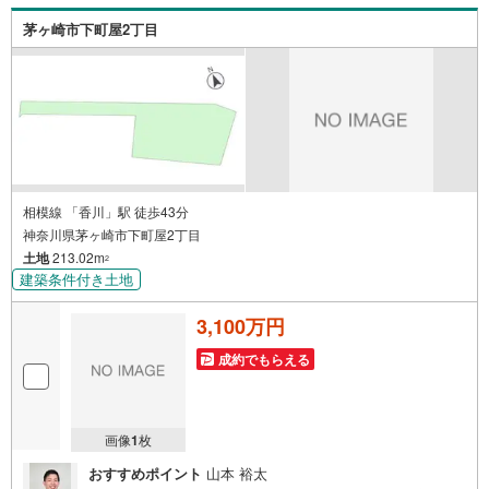
な変化が生じます。取引の多い弊社は金融機関の特色、傾
茅ヶ崎市下町屋2丁目
向、トレンドを熟知しておりますので、お客様のニーズに
あった金融機関をご紹介させて頂きます。
相模線 「香川」駅 徒歩43分
神奈川県茅ヶ崎市下町屋2丁目
土地
213.02m
2
建築条件付き土地
3,100万円
成約でもらえる
画像
1
枚
おすすめポイント
山本 裕太