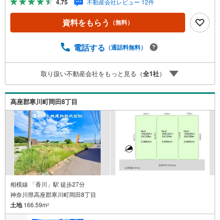
4.75
不動産会社レビュー 12件
可能☆建物を建築されない土地のみのご希望の方も大歓迎
です♪
資料をもらう
（無料）
電話する
（通話料無料）
取り扱い不動産会社をもっと見る（
全
1
社
）
高座郡寒川町岡田8丁目
相模線 「香川」駅 徒歩27分
神奈川県高座郡寒川町岡田8丁目
土地
166.59m
2