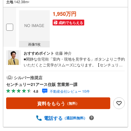
土地
142.38m
2
1,950万円
成約でもらえる
画像
1
枚
おすすめポイント
佐藤 神介
■閑静な住宅街「室内・現地を見学する」ボタンよりご予約
いただくとご見学がスムーズになります。【センチュリー2
1アース住販のポイント】◆センチュリオン獲得店舗◆全国
約970店舗あるセンチュリー21のお店。その中でも、アメ
シルバー推奨店
リカ本部が設ける一定基準を満たした、上位4％しか受賞で
センチュリー21アース住販 営業第一課
きない賞。それが「センチュリオン」です。弊社はそのセ
4.8
不動産会社レビュー 10件
ンチュリオンを2002年から欠かすことなく取り続けており
ます。◆住宅ローン相談会◆お客様にあった無理のない住
資料をもらう
（無料）
宅ローンの試算やご購入の際に実際かかる諸費用の概算も
行っております。人生最大のお買い物になりますので、し
っかりとした資金計画のアドバイスをさせて頂きます。◆
電話する
（通話料無料）
優遇金利にこだわる◆大きな金額を長期間で返済する住宅
ローンは優遇金利が0.1％変わるだけで、支払い総額に大き