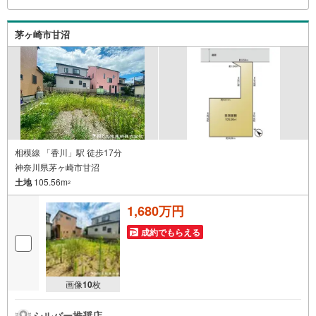
茅ヶ崎市甘沼
相模線 「香川」駅 徒歩17分
神奈川県茅ヶ崎市甘沼
土地
105.56m
2
1,680万円
成約でもらえる
画像
10
枚
シルバー推奨店