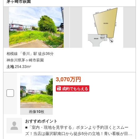
茅ヶ崎市萩園
フまでお問合せくださいませ！■周辺の教育施設やスーパ
ー、ドラックストア等の情報、災害情報等がわかる「物件
レポート」お渡します■他の物件と併せてご案内もOK-ご自
宅や指定場所から無料送迎もOK-当日見学もOKです!!
相模線 「香川」駅 徒歩36分
神奈川県茅ヶ崎市萩園
土地
254.33m
2
3,070万円
成約でもらえる
画像
10
枚
おすすめポイント
■「室内・現地を見学する」ボタンより予約頂くとスムー
ズ！当店は藤沢駅南口から徒歩5分の立地！青い看板が目印