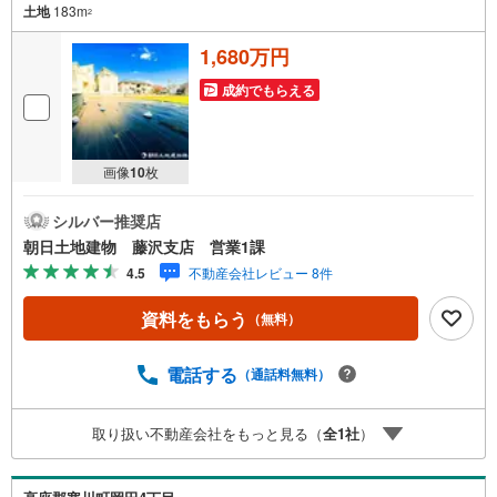
土地
183m
2
1,680万円
成約でもらえる
画像
10
枚
シルバー推奨店
朝日土地建物 藤沢支店 営業1課
4.5
不動産会社レビュー 8件
資料をもらう
（無料）
電話する
（通話料無料）
取り扱い不動産会社をもっと見る（
全
1
社
）