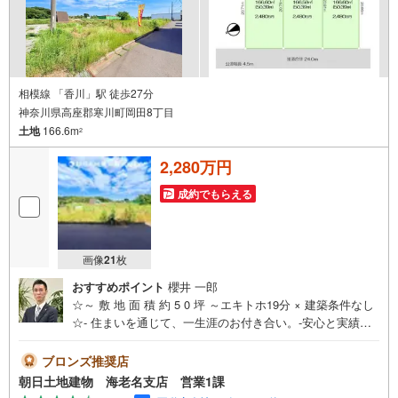
相模線 「香川」駅 徒歩27分
神奈川県高座郡寒川町岡田8丁目
土地
166.6m
2
2,280万円
成約でもらえる
画像
21
枚
おすすめポイント
櫻井 一郎
☆～ 敷 地 面 積 約 5 0 坪 ～エキトホ19分 × 建築条件なし
☆- 住まいを通じて、一生涯のお付き合い。-安心と実績の
創業42年朝日土地建物 株式会社♯アクセス＞＞最寄りの小
田急線 寒川駅まで、徒歩19分の立地☆隣駅の香川駅まで
ブロンズ推奨店
は、バス27分でご利用いただけます♪♯建築条件なし＞＞建
朝日土地建物 海老名支店 営業1課
築条件ございませんので、お好きなハウスメーカーで建築