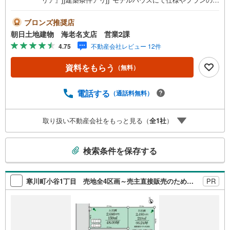
打ち合わせをさせていただきます*∫∫閑静な住宅街∫∫*前面道
路は車通りも少なく、生活環境良好な現地です*∫∫都市ガス
ブロンズ推奨店
エリア∫∫*日々のランニングコストを抑えられる、人気の都
朝日土地建物 海老名支店 営業2課
市ガスエリアです*【*地域密着を合言葉に1985年創業*】私
4.75
不動産会社レビュー 12件
共、朝日土地建物グループは東京都・神奈川県・埼玉県で1
3店舗展開しております！ご相談は朝日土地建物（株）海老
資料をもらう
（無料）
名支店営業2課まで！
電話する
（通話料無料）
取り扱い不動産会社をもっと見る（
全
1
社
）
こ
検索条件を保存する
の
検
索
寒川町小谷1丁目 売地全4区画～売主直接販売のため、購入初期費用を抑えられます～
PR
条
件
で
通