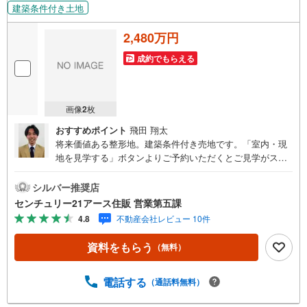
建築条件付き土地
2,480万円
成約でもらえる
画像
2
枚
おすすめポイント
飛田 翔太
将来価値ある整形地。建築条件付き売地です。「室内・現
地を見学する」ボタンよりご予約いただくとご見学がスム
ーズになります。【センチュリー21アース住販のポイン
ト】◆センチュリオン獲得店舗◆全国約970店舗あるセンチ
シルバー推奨店
ュリー21のお店。その中でも、アメリカ本部が設ける一定
センチュリー21アース住販 営業第五課
基準を満たした、上位4％しか受賞できない賞。それが「セ
4.8
不動産会社レビュー 10件
ンチュリオン」です。弊社はそのセンチュリオンを2002年
から欠かすことなく取り続けております。◆住宅ローン相
資料をもらう
（無料）
談会◆お客様にあった無理のない住宅ローンの試算やご購
入の際に実際かかる諸費用の概算も行っております。人生
最大のお買い物になりますので、しっかりとした資金計画
電話する
（通話料無料）
のアドバイスをさせて頂きます。◆優遇金利にこだわる◆