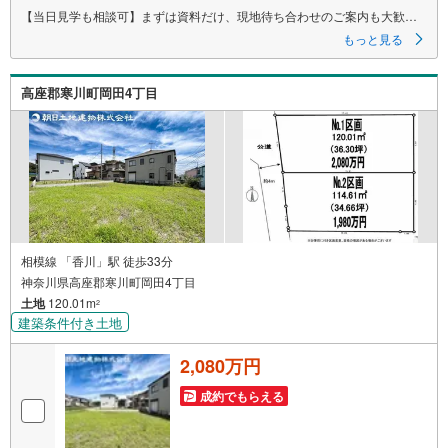
【当日見学も相談可】まずは資料だけ、現地待ち合わせのご案内も大歓迎
です♪
もっと見る
▼ 弊社売主・限定物件も多数あり ▼
・エリア特化の豊富な実績！自社物件も多数取扱あり
高座郡寒川町岡田4丁目
・地域密着の豊富な情報量で住まい探しをサポート！
・見学や資料請求はお気軽にどうぞ♪
▼ 他社掲載の物件もまとめてご紹介可 ▼
・効率よく複数を比較見学したい方、お任せください！
・ワンストップで比較検討！資金計画から丁寧に対応します。
▼ まずは話を聞いてみたい方も歓迎 ▼
・資金計画や住宅ローンのご相談のみでもお気軽に♪
▼ しつこい営業はいたしません ▼
相模線 「香川」駅 徒歩33分
・気になること、まずはメールでのお問い合わせでも結構です。
神奈川県高座郡寒川町岡田4丁目
・お気軽にご相談ください！
土地
120.01m
2
ーーーーーーーーーーーーーーーーーーーーーーーーーー
建築条件付き土地
ご質問、ご見学希望、資料請求など、まずはお気軽にお問い合わせくださ
い♪
2,080万円
成約でもらえる