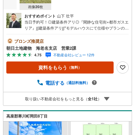
画像
20
枚
おすすめポイント
山下 壮平
当日予約可！◎建築条件アリ◎『閑静な住宅街×都市ガスエ
リア』∫∫建築条件アリ∫∫*モデルハウスにて仕様やプランのお
打ち合わせをさせていただきます*∫∫閑静な住宅街∫∫*前面道
路は車通りも少なく、生活環境良好な現地です*∫∫都市ガス
ブロンズ推奨店
エリア∫∫*日々のランニングコストを抑えられる、人気の都
朝日土地建物 海老名支店 営業2課
市ガスエリアです*【*地域密着を合言葉に1985年創業*】私
4.75
不動産会社レビュー 12件
共、朝日土地建物グループは東京都・神奈川県・埼玉県で1
3店舗展開しております！ご相談は朝日土地建物（株）海老
資料をもらう
（無料）
名支店営業2課まで！
電話する
（通話料無料）
取り扱い不動産会社をもっと見る（
全
1
社
）
高座郡寒川町岡田8丁目