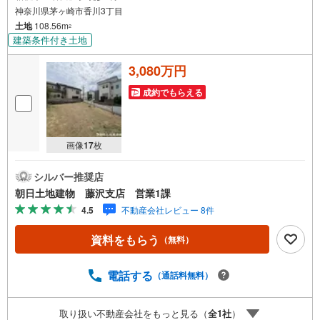
神奈川県茅ヶ崎市香川3丁目
土地
108.56m
2
建築条件付き土地
3,080万円
成約でもらえる
画像
17
枚
シルバー推奨店
朝日土地建物 藤沢支店 営業1課
4.5
不動産会社レビュー 8件
資料をもらう
（無料）
電話する
（通話料無料）
取り扱い不動産会社をもっと見る（
全
1
社
）