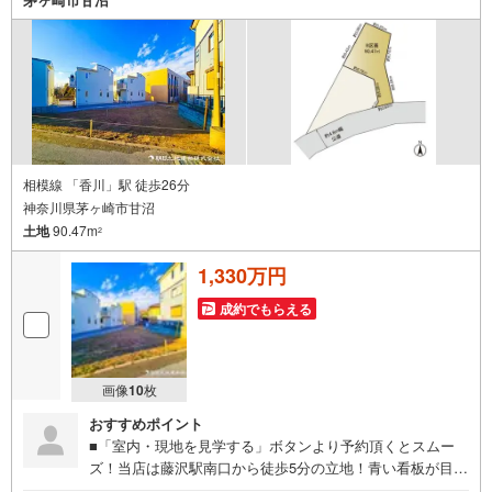
お客様一人一人に合わせたライフプランのご提案をさせて
いただきます。お気軽にご相談ください。
相模線 「香川」駅 徒歩26分
神奈川県茅ヶ崎市甘沼
土地
90.47m
2
1,330万円
成約でもらえる
画像
10
枚
おすすめポイント
■「室内・現地を見学する」ボタンより予約頂くとスムー
ズ！当店は藤沢駅南口から徒歩5分の立地！青い看板が目印
です。■接客スペースとDVDや遊び道具が揃ったキッズコー