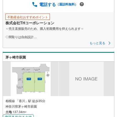
電話する
（通話料無料）
不動産会社おすすめポイント
株式会社THコーポレーション
～売主直接販売のため、購入初期費用を抑えられます～
◇間取りは自由設計
◇建築条件外し可！お好きなハウスメーカーでの建築も可
もっと見る
【当日見学も相談可】まずは資料だけ、現地待ち合わせのご案内も大歓迎
です♪
茅ヶ崎市萩園
▼ 弊社売主・限定物件も多数あり ▼
・エリア特化の豊富な実績！自社物件も多数取扱あり
・地域密着の豊富な情報量で住まい探しをサポート！
・見学や資料請求はお気軽にどうぞ♪
▼ 他社掲載の物件もまとめてご紹介可 ▼
・効率よく複数を比較見学したい方、お任せください！
・ワンストップで比較検討！資金計画から丁寧に対応します。
▼ まずは話を聞いてみたい方も歓迎 ▼
相模線 「香川」駅 徒歩35分
・資金計画や住宅ローンのご相談のみでもお気軽に♪
神奈川県茅ヶ崎市萩園
土地
137.34m
▼ しつこい営業はいたしません ▼
2
・気になること、まずはメールでのお問い合わせでも結構です。
建築条件付き土地