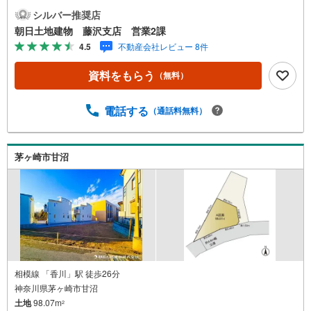
ナーなど、お子様にも退屈せずにお過ごし頂けます。■ テ
シルバー推奨店
レワークで作業効率のUP化オウチ時間で人生を豊かにする
朝日土地建物 藤沢支店 営業2課
ためにONとOFFを切り替えて、家族との時間も増えて幸せ
4.5
不動産会社レビュー 8件
マイホームを！■ 住宅ローンのご相談承ります。■住まい選
びはフィーリングも大切です。現地の空気や雰囲気を感じ
資料をもらう
（無料）
てみましょう。営業スタッフまでお問合せくださいませ。■
当日の現地見学も承ります。物件は内装や質感などもそう
ですが住まい選びはフィーリングも大切です。現地の空気
電話する
（通話料無料）
や雰囲気を感じてみましょう。住まいを決める大切な情報
ですお客様のこだわりを聞かせてください！■ ご来店時に
はお車の無料提携駐車場ございます。詳しくは営業スタッ
茅ヶ崎市甘沼
フまでお問合せくださいませ！■周辺の教育施設やスーパ
ー、ドラックストア等の情報、災害情報等がわかる「物件
レポート」お渡します■他の物件と併せてご案内もOK-ご自
宅や指定場所から無料送迎もOK-当日見学もOKです!!
相模線 「香川」駅 徒歩26分
神奈川県茅ヶ崎市甘沼
土地
98.07m
2