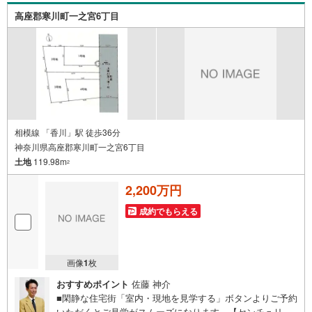
な変化が生じます。取引の多い弊社は金融機関の特色、傾
高座郡寒川町一之宮6丁目
向、トレンドを熟知しておりますので、お客様のニーズに
あった金融機関をご紹介させて頂きます。
相模線 「香川」駅 徒歩36分
神奈川県高座郡寒川町一之宮6丁目
土地
119.98m
2
2,200万円
成約でもらえる
画像
1
枚
おすすめポイント
佐藤 神介
■閑静な住宅街「室内・現地を見学する」ボタンよりご予約
いただくとご見学がスムーズになります。【センチュリー2