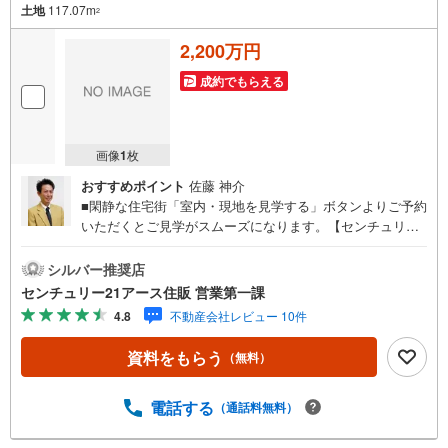
土地
117.07m
2
2,200万円
成約でもらえる
画像
1
枚
おすすめポイント
佐藤 神介
■閑静な住宅街「室内・現地を見学する」ボタンよりご予約
いただくとご見学がスムーズになります。【センチュリー2
1アース住販のポイント】◆センチュリオン獲得店舗◆全国
約970店舗あるセンチュリー21のお店。その中でも、アメ
シルバー推奨店
リカ本部が設ける一定基準を満たした、上位4％しか受賞で
センチュリー21アース住販 営業第一課
きない賞。それが「センチュリオン」です。弊社はそのセ
4.8
不動産会社レビュー 10件
ンチュリオンを2002年から欠かすことなく取り続けており
ます。◆住宅ローン相談会◆お客様にあった無理のない住
資料をもらう
（無料）
宅ローンの試算やご購入の際に実際かかる諸費用の概算も
行っております。人生最大のお買い物になりますので、し
っかりとした資金計画のアドバイスをさせて頂きます。◆
電話する
（通話料無料）
優遇金利にこだわる◆大きな金額を長期間で返済する住宅
ローンは優遇金利が0.1％変わるだけで、支払い総額に大き