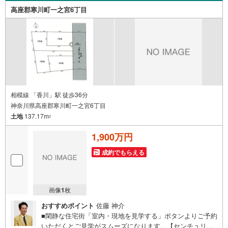
ーンは優遇金利が0.1％変わるだけで、支払い総額に大きな
高座郡寒川町一之宮6丁目
変化が生じます。取引の多い弊社は金融機関の特色、傾
向、トレンドを熟知しておりますので、お客様のニーズに
あった金融機関をご紹介させて頂きます。
相模線 「香川」駅 徒歩36分
神奈川県高座郡寒川町一之宮6丁目
土地
137.17m
2
1,900万円
成約でもらえる
画像
1
枚
おすすめポイント
佐藤 神介
■閑静な住宅街「室内・現地を見学する」ボタンよりご予約
いただくとご見学がスムーズになります。【センチュリー2