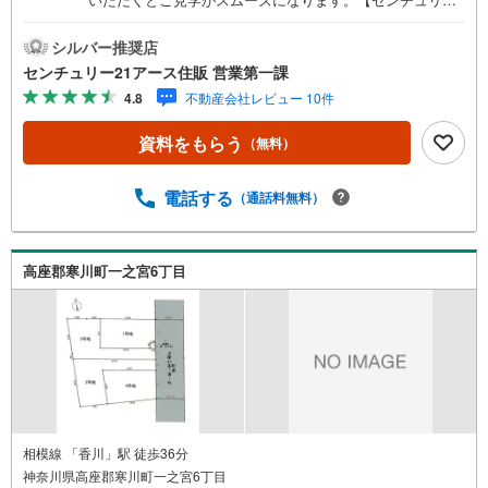
1アース住販のポイント】◆センチュリオン獲得店舗◆全国
約970店舗あるセンチュリー21のお店。その中でも、アメ
シルバー推奨店
リカ本部が設ける一定基準を満たした、上位4％しか受賞で
センチュリー21アース住販 営業第一課
きない賞。それが「センチュリオン」です。弊社はそのセ
4.8
不動産会社レビュー 10件
ンチュリオンを2002年から欠かすことなく取り続けており
ます。◆住宅ローン相談会◆お客様にあった無理のない住
資料をもらう
（無料）
宅ローンの試算やご購入の際に実際かかる諸費用の概算も
行っております。人生最大のお買い物になりますので、し
っかりとした資金計画のアドバイスをさせて頂きます。◆
電話する
（通話料無料）
優遇金利にこだわる◆大きな金額を長期間で返済する住宅
ローンは優遇金利が0.1％変わるだけで、支払い総額に大き
な変化が生じます。取引の多い弊社は金融機関の特色、傾
高座郡寒川町一之宮6丁目
向、トレンドを熟知しておりますので、お客様のニーズに
あった金融機関をご紹介させて頂きます。
相模線 「香川」駅 徒歩36分
神奈川県高座郡寒川町一之宮6丁目