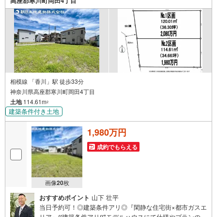
高座郡寒川町岡田4丁目
相模線 「香川」駅 徒歩33分
神奈川県高座郡寒川町岡田4丁目
土地
114.61m
2
建築条件付き土地
1,980万円
成約でもらえる
画像
20
枚
おすすめポイント
山下 壮平
当日予約可！◎建築条件アリ◎『閑静な住宅街×都市ガスエ
リア』∫∫建築条件アリ∫∫*モデルハウスにて仕様やプランのお