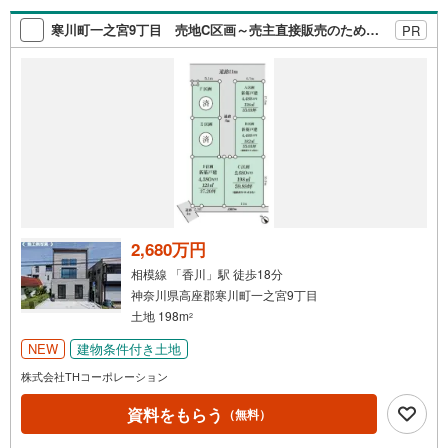
大きな金額を長期間で返済する住宅ローンは優遇金利が0.
1％変わるだけで、支払い総額に大きな変化が生じます。取
寒川町一之宮9丁目 売地C区画～売主直接販売のため、購入初期費用を抑えられます～
PR
引の多い弊社は金融機関の特色、傾向、トレンドを熟知し
ておりますので、お客様のニーズにあった金融機関をご紹
介させて頂きます。
2,680万円
相模線 「香川」駅 徒歩18分
神奈川県高座郡寒川町一之宮9丁目
土地 198m
2
NEW
建物条件付き土地
株式会社THコーポレーション
資料をもらう
（無料）