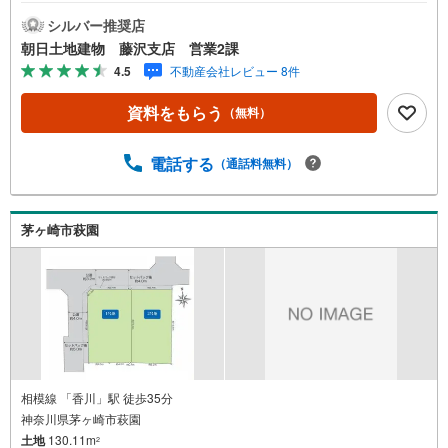
です。■接客スペースとDVDや遊び道具が揃ったキッズコー
ナーなど、お子様にも退屈せずにお過ごし頂けます。■ テ
シルバー推奨店
レワークで作業効率のUP化オウチ時間で人生を豊かにする
朝日土地建物 藤沢支店 営業2課
ためにONとOFFを切り替えて、家族との時間も増えて幸せ
4.5
不動産会社レビュー 8件
マイホームを！■ 住宅ローンのご相談承ります。■住まい選
びはフィーリングも大切です。現地の空気や雰囲気を感じ
資料をもらう
（無料）
てみましょう。営業スタッフまでお問合せくださいませ。■
当日の現地見学も承ります。物件は内装や質感などもそう
ですが住まい選びはフィーリングも大切です。現地の空気
電話する
（通話料無料）
や雰囲気を感じてみましょう。住まいを決める大切な情報
ですお客様のこだわりを聞かせてください！■ ご来店時に
はお車の無料提携駐車場ございます。詳しくは営業スタッ
茅ヶ崎市萩園
フまでお問合せくださいませ！■周辺の教育施設やスーパ
ー、ドラックストア等の情報、災害情報等がわかる「物件
レポート」お渡します■他の物件と併せてご案内もOK-ご自
宅や指定場所から無料送迎もOK-当日見学もOKです!!
相模線 「香川」駅 徒歩35分
神奈川県茅ヶ崎市萩園
土地
130.11m
2