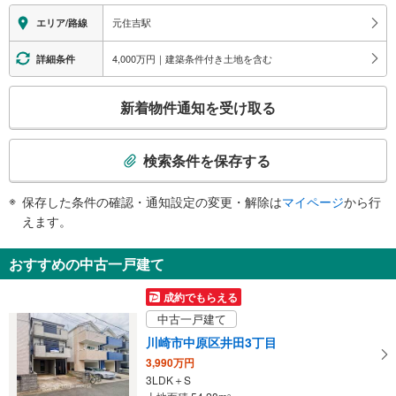
す
元住吉駅
エリア/路線
る
情
4,000万円｜建築条件付き土地を含む
詳細条件
報
こ
新着物件通知を受け取る
の
検
索
検索条件を保存する
条
件
保存した条件の確認・通知設定の変更・解除は
マイページ
から行
で
えます。
通
知
おすすめの中古一戸建て
を
受
成約でもらえる
け
中古一戸建て
取
川崎市中原区井田3丁目
る
3,990万円
・
3LDK＋S
条