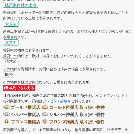
建築条件付き土地
売買契約にあたって一定期間内に特定の建設会社と建築請負契約を結ぶことを
条件にしている土地に表示されます。
未入居
建築工事完了日から1年以上経過したものの、まだ誰も住んだことがない住宅に
表示されます。
賃貸中
賃貸中の物件に表示されます。
賃貸中の物件は、原則ご自身でお住まいいただくことができません。
請求済
その物件が資料請求・お問い合わせ済みの場合に表示されます。
既読
その物件を既にご覧になっている場合に表示されます。
成約でもらえる
【Yahoo!不動産】物件ご成約で最大20万円相当PayPayポイントプレゼント！
の対象物件です。詳細は
プレゼント詳細
をご覧ください。
ゴールド推奨店
ゴールド推奨店 取り扱い物件
シルバー推奨店
シルバー推奨店 取り扱い物件
ブロンズ推奨店
ブロンズ推奨店 取り扱い物件
広告商品を購入している不動産会社のうち、物件情報の正確性、法令遵守、ヤ