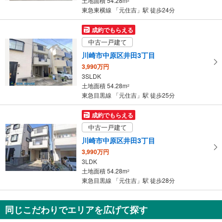
土地面積 54.28m
2
件
東急東横線 「元住吉」駅 徒歩24分
を
マ
成約でもらえる
イ
中古一戸建て
ペ
川崎市中原区井田3丁目
ー
3,990万円
ジ
3SLDK
に
土地面積 54.28m
2
保
東急目黒線 「元住吉」駅 徒歩25分
存
す
成約でもらえる
る
中古一戸建て
川崎市中原区井田3丁目
3,990万円
3LDK
土地面積 54.28m
2
東急目黒線 「元住吉」駅 徒歩28分
同じこだわりでエリアを広げて探す