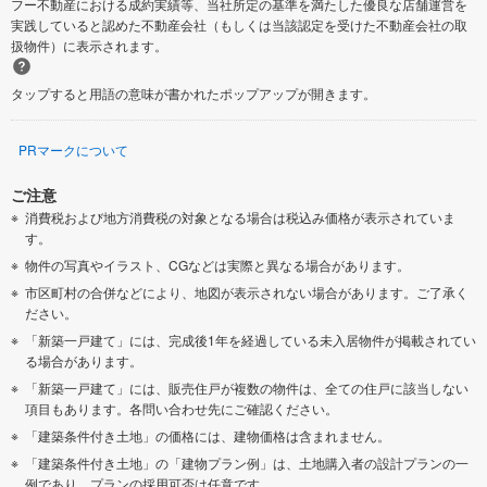
フー不動産における成約実績等、当社所定の基準を満たした優良な店舗運営を
実践していると認めた不動産会社（もしくは当該認定を受けた不動産会社の取
扱物件）に表示されます。
タップすると用語の意味が書かれたポップアップが開きます。
PRマークについて
ご注意
消費税および地方消費税の対象となる場合は税込み価格が表示されていま
す。
物件の写真やイラスト、CGなどは実際と異なる場合があります。
市区町村の合併などにより、地図が表示されない場合があります。ご了承く
ださい。
「新築一戸建て」には、完成後1年を経過している未入居物件が掲載されてい
る場合があります。
「新築一戸建て」には、販売住戸が複数の物件は、全ての住戸に該当しない
項目もあります。各問い合わせ先にご確認ください。
「建築条件付き土地」の価格には、建物価格は含まれません。
「建築条件付き土地」の「建物プラン例」は、土地購入者の設計プランの一
例であり、プランの採用可否は任意です。