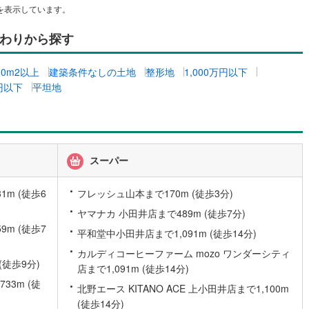
を表示しています。
わりから探す
営地下鉄東山線
(
156
)
名古屋市営地下鉄名城線
(
136
)
営地下鉄桜通線
(
87
)
名古屋市営地下鉄上飯田線
(
39
)
00m2以上
建築条件なしの土地
整形地
1,000万円以下
万円以下
平坦地
地下鉄烏丸線
(
86
)
京都市営地下鉄東西線
(
92
)
tro今里筋線
(
37
)
OsakaMetro御堂筋線
(
50
)
tro四つ橋線
(
12
)
OsakaMetro中央線
(
18
)
スーパー
tro堺筋線
(
3
)
神戸市営地下鉄西神・山手線
(
36
)
下鉄空港線
(
41
)
福岡市地下鉄箱崎線
(
1
)
m (徒歩6
フレッシュ山本まで170m (徒歩3分)
ヤマナカ 小田井店まで489m (徒歩7分)
2
)
函館市電
(
0
)
m (徒歩7
平和堂中小田井店まで1,091m (徒歩14分)
りび鉄道
(
0
)
わたらせ渓谷鐵道
(
19
)
カルディコーヒーファーム mozo ワンダーシティ
(徒歩9分)
店まで1,091m (徒歩14分)
行
(
42
)
会津鉄道
(
4
)
3m (徒
北野エース KITANO ACE 上小田井店まで1,100m
(徒歩14分)
縦貫鉄道
(
0
)
しなの鉄道北しなの線
(
3
)