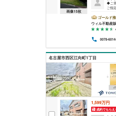
◆ご
越美北線
(
ご指
画像
15
枚
依頼
氷見線
(
2
)
はも
ゴールド推
を提
ウィル不動産
ど平
紀勢本線（
事で忙
頂き
桜島線
(
8
)
0078-6014
にな
屋市
加古川線
(
久屋
様が遊
赤穂線
(
37
名古屋市西区江向町1丁目
宇野線
(
25
福塩線
(
63
岩徳線
(
21
小野田線
(
1,599万円
舞鶴線
(
1
)
成約でもらえ
木次線
(
1
)