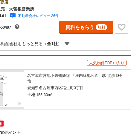
会社です。ネット上で分かる立地環境はもちろん、過去にお任せいただい
奨店
客様に現地の生の声をもとに住戸環境を提案致します。＼平日のお住まい
販売 大曽根営業所
5
)
鶴見線
(
36
)
の方へ/弊社では平日にご内覧・契約など平日にお住まい探しをされるお客
不動産会社レビュー 26件
4.61
サービスをご用意しています。＼お仕事で忙しい方へ/午前10時から午後7
2
)
根岸線
(
55
)
で”毎日”営業しています。事前にご予約頂きましたら営業時間外でのご内覧
資料をもらう
-50497
無料
対応いたします。＼本物件の他にも気になる物件がある方へ/不動産業者間
4
)
中央本線（JR東日本）
(
711
)
動産情報が共有されているので、名古屋市全域や、その他隣接エリアでも
覧が可能です！ 【大曽根営業所】○地下鉄名城線、JR中央線「大曽根」駅
162
)
八高線
(
659
)
不動産会社をもっと見る（
全
1
社
）
1分○お子様が遊べるキッズスペースあり○定休日ございません
10
)
大糸線（JR東日本）
(
11
)
人気物件TOP10入り
各駅停車）
(
193
)
埼京線
(
186
)
名古屋市営地下鉄鶴舞線 「庄内緑地公園」駅 徒歩18分
)
東海道本線（JR東海）
(
876
)
他
8
)
飯田線
(
345
)
愛知県名古屋市西区稲生町3丁目
土地
155.33m
2
)
高山本線（JR東海）
(
45
)
JR東海）
(
84
)
紀勢本線（JR東海）
(
10
)
博多南線
(
27
)
る
R西日本）
(
1
)
北陸本線
(
32
)
すめポイント