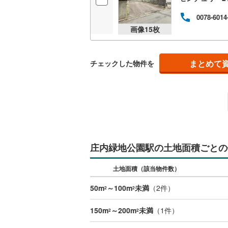
後藤寺線
(
0078-6014
画像
15
枚
東北新幹
秋田新幹
まとめて
チェックした物件を
山陽新幹
西九州新
地下鉄
札幌市営
仙台市地
庄内緑地公園駅の土地面積ごとの
東京メト
土地面積（該当物件数）
東京メト
東京メト
50m
～100m
未満
（
2
件）
2
2
都営浅草
150m
～200m
未満
（
1
件）
2
2
都営大江