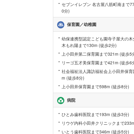
セブンイレブン 名古屋八筋町南まで772
0分)
いすみ鉄
保育園／幼稚園
IGRいわ
弘南鉄道
幼保連携型認定こども園寺子屋大の木
木もれ陽まで130m (徒歩2分)
由利高原
上小田井第二保育園まで321m (徒歩5
長野電鉄
リーゴ五才美保育園まで421m (徒歩6
宇都宮ラ
社会福祉法人諏訪福祉会上小田井保育園
m (徒歩8分)
鹿島臨海
上小田井保育園まで598m (徒歩8分)
小湊鐵道
(
病院
上毛電気
ひとみ歯科医院まで193m (徒歩3分)
流鉄流山
リウゲ内科小田井クリニックまで233m 
京成本線
(
いとう歯科医院まで346m (徒歩5分)