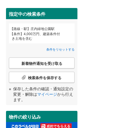
田沢湖線
(
5
)
指定中の検索条件
八戸線
(
0
)
磐越西線
(
31
)
詳しく見る
路線・駅
庄内緑地公園駅
宮崎
鹿児島
沖縄
条件
4,000万円、建築条件付
陸羽西線
(
1
)
き土地を含む
左沢線
(
23
)
条件をリセットする
津軽線
(
2
)
こ
する
る
条件をリセットする
条件をリセットする
条件をリセットする
条件をリセットする
条件をリセットする
条件をリセットする
新着物件通知を受け取る
の
信越本線
(
32
)
検
索
検索条件を保存する
弥彦線
(
0
)
条
件
保存した条件の確認・通知設定の
総武本線
(
711
)
で
変更・解除は
マイページ
から行え
通
ます。
知
京葉線
(
62
)
を
受
久留里線
(
169
)
物件の絞り込み
け
取
山手線
(
0
)