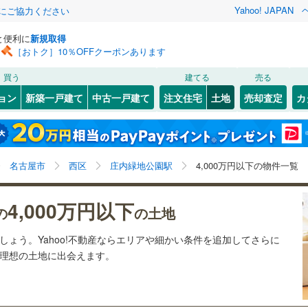
Yahoo! JAPAN
金にご協力ください
と便利に
新規取得
［おトク］10％OFFクーポンあります
検索条件を保存しました
買う
建てる
売る
28
)
札沼線
(
5
)
建ち方、日当たり
ョン
新築一戸建て
中古一戸建て
注文住宅
土地
売却査定
カ
この検索条件の新着物件通知は、
マイページ
から設定できます。
室蘭本線
(
6
)
以上
（
2
）
角地
（
0
）
岩手
宮城
秋田
山形
23
)
富良野線
(
0
)
丸の内
6
)
(
14
)
(
1
)
(
0
)
(
1
)
(
0
)
2
）
整形地
（
3
）
(
0
)
庄内緑地公園駅、4,000万円、建築条件付き土地を含む
神奈川
埼玉
千葉
茨城
1
)
釧網本線
(
0
)
名古屋市
西区
庄内緑地公園駅
4,000万円以下の物件一覧
契約、入居関連など
3
)
水郡線
(
129
)
長野
富山
石川
福井
4,000万円以下
（
0
）
第一種低層住居専用地域
（
0
）
の
の土地
)
(
12
)
(
5
)
(
16
)
(
10
)
(
21
)
5
)
上越線
(
47
)
閉じる
閉じる
お気に入りリストを見る
お気に入りリストを見る
閉じる
閉じる
岐阜
静岡
三重
ましょう。Yahoo!不動産ならエリアや細かい条件を追加してさらに
検索条件を保存する
9
)
水戸線
(
47
)
の理想の土地に出会えます。
)
仙山線
(
151
)
マイページ
駅が始発駅
（
0
）
海まで2km以内
（
0
）
兵庫
京都
滋賀
奈良
)
気仙沼線
(
3
)
応