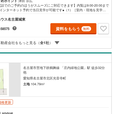
すめポイント
津田 宗広
話でのご予約のほうがスムーズにご対応できます】内覧は9:00-20:00まで
)
片町線
(
96
)
●インターネット予約で当日見学が可能です●（1）［室内・現地を見学す
をクリック（2）本日～4日以内をご希望の方は「ご要望・ご質問欄」に希
2
)
関西空港線
(
2
)
ハウス名古屋城東
時をご記入ください！《東宝ハウス名古屋城東のこだわり》スタッフ一
すべてのお客様に対して、自分の家族や仲の良い友人に対するときと同じ
東線
(
48
)
本四備讃線
(
7
)
ちで接客させていただいています。お客様ひとりひとりが理想の住宅と出
資料をもらう
-58575
無料
、住宅ローンやその他のサービスの内容にもご満足いただき、ご納得され
予土線
(
0
)
で、お付き合いをさせていただきます。私たちが携わる不動産ビジネスで
全で安心な取引を実現することはプロとしての使命です。営業スタッフを
不動産会社をもっと見る（
全
1
社
）
徳島線
(
6
)
職が常にサポートする体制で、ダブルチェックはもちろん何度も報告と確
繰り返し、取引の安全性を追求しています。ご覧いただきありがとうござ
1
)
土讃線
(
9
)
す！
線
(
503
)
香椎線
(
61
)
名古屋市営地下鉄鶴舞線 「庄内緑地公園」駅 徒歩32分
)
肥薩線
(
3
)
他
愛知県名古屋市北区光音寺町
16
)
唐津線
(
1
)
土地
104.79m
2
2
)
大村線
(
1
)
56
)
日豊本線
(
299
)
価格更新
)
吉都線
(
9
)
vogue