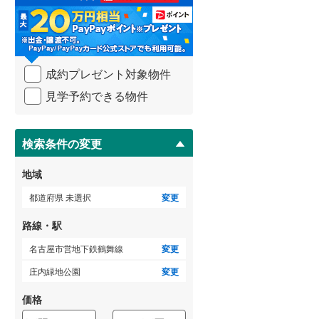
る
・
武蔵野線
(
645
)
条
件
横須賀線
(
159
)
を
成約プレゼント対象物件
マ
青梅線
(
275
)
イ
見学予約できる物件
ペ
小海線
(
36
)
ー
ジ
京浜東北線
(
460
)
に
検索条件の変更
総武線
(
262
)
保
存
地域
御殿場線
(
100
)
す
る
都道府県 未選択
変更
中央本線（JR東海）
(
336
)
路線・駅
太多線
(
77
)
名古屋市営地下鉄鶴舞線
変更
名松線
(
4
)
庄内緑地公園
変更
東海道本線（JR西日本）
(
455
)
価格
小浜線
(
6
)