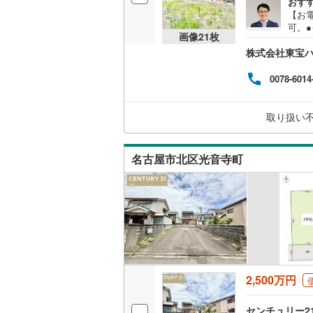
おす
【お電
桜井線
(
62
可。
画像
21
枚
る］
阪和線
(
14
株式会社東宝
望日
同、
おおさか
気持
0078-6014
会い
内子線
(
0
)
るま
は安
取り扱い
鳴門線
(
2
)
管理
認を
土讃線
(
10
いま
名古屋市北区光音寺町
鹿児島本
三角線
(
10
長崎本線
(
佐世保線
(
豊肥本線
(
2,500万円
日南線
(
20
センチュリー21 