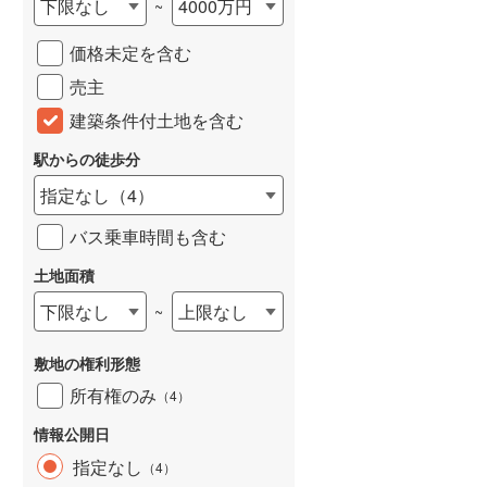
下限なし
4000万円
~
城端線
(
0
)
価格未定を含む
関西本線（JR西日本）
(
249
)
売主
大阪環状線
(
45
)
建築条件付土地を含む
山陽本線（JR西日本）
(
405
)
駅からの徒歩分
姫新線
(
117
)
指定なし
（
4
）
吉備線
(
22
)
バス乗車時間も含む
芸備線
(
58
)
土地面積
下限なし
上限なし
~
可部線
(
74
)
宇部線
(
2
)
敷地の権利形態
山陰本線
(
232
)
所有権のみ
（
4
）
境線
(
13
)
情報公開日
指定なし
（
4
）
奈良線
(
109
)