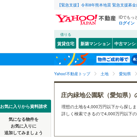
【緊急支援】令和8年熊本地震 緊急支援募
IDでもっ
ログイン
借りる
北海道
JR
北海道
函館本線
(
こだわり条件
配置、向き、
賃貸住宅
新築マンション
中古マンシ
石勝線
(
0
)
前道6m
東北
青森
根室本線
(
(
6
)
(
4
)
(
1
平坦地
（
関東
東京
石北本線
(
Yahoo!不動産トップ
土地
愛知県
販売、価格、
常磐線
(
54
信越・北陸
新潟
更地渡し
庄内緑地公園駅（愛知県）
いりなか
(
5
)
(
3
高崎線
(
41
東海
愛知
お気に入りから資料請求
理想の土地を4,000万円以下から探し
立地
両毛線
(
24
詳しく検索できるので4,000万円以下
(
0
)
烏山線
(
89
気になる物件を
最寄りの
近畿
大阪
お気に入りに
石巻線
(
44
追加してみましょう
オンライン対