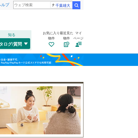
ヘルプ
千葉雄大
検索
お気に入り
最近見た
マイ
知る
物件
物件
ページ
千歳線
(
8
)
タログ/質問
日高本線
(
0
)
南道路
（
2
）
福島
宗谷本線
(
0
)
(
2
)
(
6
)
(
11
)
古家あり
（
0
）
栃木
群馬
山梨
東北本線
(
946
)
川越線
(
268
)
吾妻線
(
27
)
日光線
(
124
)
仙石線
(
154
)
小学校まで1km以内
（
3
）
和歌山
大船渡線
(
1
)