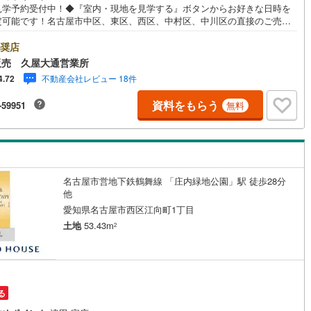
見学予約受付中！◆『室内・現地を見学する』ボタンからお好きな日時を
5
)
七尾線
(
2
)
定可能です！名古屋市中区、東区、西区、中村区、中川区の直接のご売却
を数多くいただいている不動産仲介会社です。ネット上で分かる立地環境
高山本線（JR西日本）
(
1
)
ちろん、過去にお任せいただいたお客様に現地の生の声をもとに住戸環境
奨店
案致します。＼平日のお住まい探しの方へ/弊社では平日にご内覧・契約な
販売 久屋大通営業所
日にお住まい探しをされるお客様にサービスをご用意しています。＼お仕
JR西日本）
(
113
)
湖西線
(
201
)
不動産会社レビュー 18件
4.72
しい方へ/午前10時から午後7時まで”毎日”営業しています。事前にご予約
ましたら営業時間外でのご内覧もご対応いたします。＼本物件の他にも気
福知山線
(
189
)
資料をもらう
-59951
無料
る物件がある方へ/不動産業者間で不動産情報が共有されているので、名古
全域や、その他隣接エリアでもご内覧が可能です！ 【ウィル不動産販売
53
)
播但線
(
115
)
大通営業所】◎地下鉄「栄」駅「久屋大通」駅7A出口から徒歩1分◎お子
べるキッズスペースあり◎営業時間 10:00～19:00（定休日無し）
)
津山線
(
14
)
)
伯備線
(
32
)
名古屋市営地下鉄鶴舞線 「庄内緑地公園」駅 徒歩28分
他
)
呉線
(
95
)
愛知県名古屋市西区江向町1丁目
)
山口線
(
3
)
土地
53.43m
2
2
)
美祢線
(
0
)
因美線
(
20
)
る
草津線
(
65
)