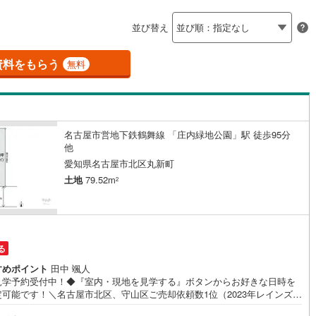
島根
岡山
広島
山口
釜石線
(
0
)
ン内見(相談)可
（
3
）
IT重説可
（
3
）
並び替え
花輪線
(
1
)
香川
愛媛
高知
保存した条件を見る
磐越東線
(
36
)
資料をもらう
ン対応とは？
無料
佐賀
長崎
熊本
大分
陸羽東線
(
22
)
57
)
米坂線
(
0
)
名古屋市営地下鉄鶴舞線 「庄内緑地公園」駅 徒歩95分
五能線
(
0
)
他
この条件で検索する
この条件で検索する
この条件で検索する
この条件で検索する
この条件で検索する
この条件で検索する
市区町村以下を選択
市区町村を選択す
駅を選択する
愛知県名古屋市北区丸新町
5
)
白新線
(
5
)
土地
79.52m
2
越後線
(
15
)
ライン（宇都宮～逗子）
湘南新宿ライン（前橋～小田原）
(
804
)
る
4
)
内房線
(
464
)
すめポイント
田中 颯人
見学予約受付中！◆『室内・現地を見学する』ボタンからお好きな日時を
1
)
鹿島線
(
3
)
定可能です！＼名古屋市北区、守山区ご売却依頼数1位（2023年レインズ調
/名古屋市北区、守山区の直接のご売却依頼を数多くいただいている不動産
9
)
東海道本線
(
436
)