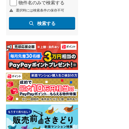
物件名のみで検索する
北海道新幹線
(
1
)
選択時には検索条件の保存不可
山形新幹線
(
236
)
検索する
東海道新幹線
(
338
)
九州新幹線
(
138
)
札幌市営地下鉄東豊線
(
6
)
東京メトロ銀座線
(
1
)
東京メトロ日比谷線
(
6
)
東京メトロ有楽町線
(
20
)
東京メトロ副都心線
(
20
)
都営新宿線
(
59
)
横浜市営地下鉄グリーンライン