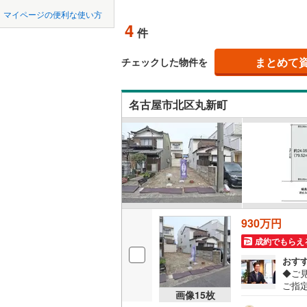
中国
鳥取
北上線
(
1
)
マイページの便利な使い方
オンライ
4
件
山田線
(
6
)
四国
徳島
大湊線
(
0
)
まとめて
オンライ
チェックした物件を
九州・沖縄
福岡
只見線
(
4
)
名古屋市北区丸新町
奥羽本線
(
男鹿線
(
1
)
0
0
0
0
0
0
該当物件
該当物件
該当物件
該当物件
該当物件
該当物件
件
件
件
件
件
件
羽越本線
(
飯山線
(
0
)
湘南新宿
930万円
(
677
)
成約でもらえ
外房線
(
75
おす
◆ご
成田線
(
14
ご指
画像
15
枚
べ）
東金線
(
27