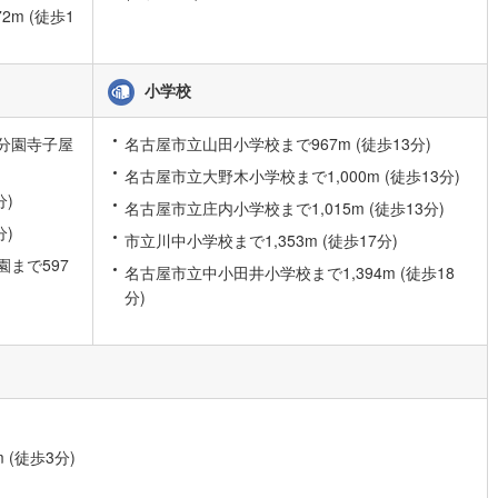
m (徒歩1
道
(
10
)
北越急行ほくほく線
(
1
)
小学校
て銀河鉄道
(
6
)
青い森鉄道
(
4
)
弘南線
(
0
)
弘南鉄道大鰐線
(
0
)
分園寺子屋
名古屋市立山田小学校まで967m (徒歩13分)
名古屋市立大野木小学校まで1,000m (徒歩13分)
鉄道鳥海山ろく線
(
1
)
福島交通飯坂線
(
39
)
分)
名古屋市立庄内小学校まで1,015m (徒歩13分)
長野線
(
4
)
上田電鉄別所線
(
3
)
分)
市立川中小学校まで1,353m (徒歩17分)
イトレール
(
97
)
関東鉄道竜ケ崎線
(
8
)
まで597
名古屋市立中小田井小学校まで1,394m (徒歩18
分)
鉄道大洗鹿島線
(
123
)
ひたちなか海浜鉄道湊線
(
9
)
66
)
千葉都市モノレール
(
126
)
鉄道上毛線
(
85
)
秩父鉄道
(
57
)
線
(
36
)
つくばエクスプレス
(
146
)
(徒歩3分)
299
)
京成押上線
(
12
)