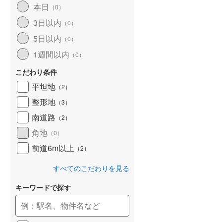
本日
（
0
）
和歌山線
(
164
)
3日以内
（
0
）
東西線
(
22
)
5日以内
（
0
）
予讃線
(
31
)
1週間以内
（
0
）
高徳線
(
20
)
こだわり条件
牟岐線
(
9
)
平坦地
（
2
）
整形地
（
3
）
山陽本線（JR九州）
(
6
)
南道路
（
2
）
篠栗線
(
48
)
角地
（
0
）
指宿枕崎線
(
240
)
前道6m以上
（
2
）
筑肥線
(
42
)
すべてのこだわりを見る
久大本線
(
56
)
キーワードで探す
日田彦山線
(
19
)
筑豊本線
(
44
)