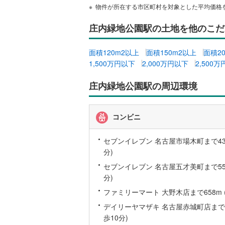
物件が所在する市区町村を対象とした平均価格
庄内緑地公園駅の土地を他のこだ
名古屋市
名古屋市
面積120m2以上
面積150m2以上
面積2
1,500万円以下
2,000万円以下
2,500
京都市営
OsakaMe
庄内緑地公園駅の周辺環境
OsakaMe
コンビニ
OsakaMe
福岡市地
セブンイレブン 名古屋市場木町まで431
分)
私鉄・その他
札幌市電
(
セブンイレブン 名古屋五才美町まで559
分)
道南いさ
ファミリーマート 大野木店まで658m 
阿武隈急
デイリーヤマザキ 名古屋赤城町店まで73
歩10分)
秋田内陸