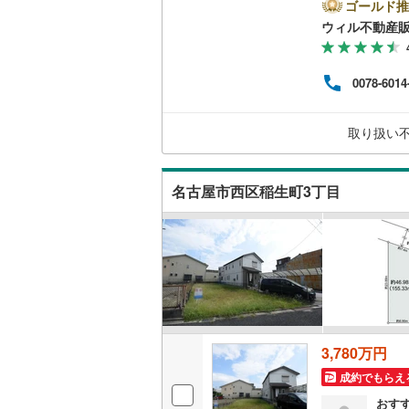
仲介
ゴールド推
たお
ウィル不動産
南武線
(
10
探し
様に
横浜線
(
81
時ま
0078-6014
もご
相模線
(
67
で不
ご内
五日市線
(
取り扱い
徒歩
篠ノ井線
(
名古屋市西区稲生町3丁目
常磐線（
伊東線
(
45
身延線
(
16
武豊線
(
38
関西本線（
3,780万円
参宮線
(
3
)
成約でもらえ
大糸線（J
おす