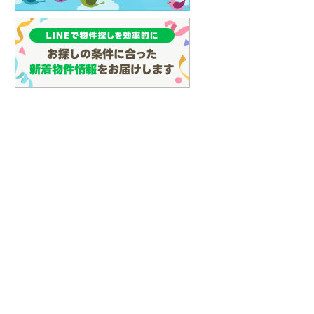
(
41
)
名古屋市営地下鉄鶴舞線
(
96
)
名古屋市営地下鉄名港線
(
50
)
OsakaMetro長堀鶴見緑地線
(
22
)
OsakaMetro谷町線
(
57
)
OsakaMetro千日前線
(
15
)
神戸市営地下鉄海岸線
(
4
)
福岡市地下鉄七隈線
(
123
)
函館市電宝来・谷地頭線
(
0
)
真岡鐵道
(
10
)
山形鉄道フラワー長井線
(
0
)
えちごトキめき鉄道妙高はねうまラ