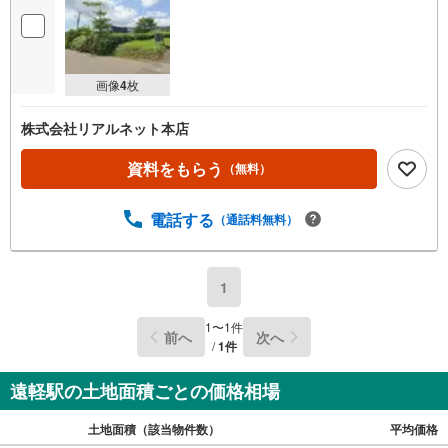
画像
4
枚
株式会社リアルネット本店
資料をもらう
（無料）
電話する
（通話料無料）
1
1
〜
1
件
前へ
次へ
/
1
件
遠軽駅の土地面積ごとの価格相場
土地面積（該当物件数）
平均価格