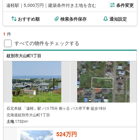
遠軽駅｜5,000万円｜建築条件付き土地を含む
条件変更
おすすめ順
検索条件保存
通知設定
1
件
すべての物件をチェックする
紋別市大山町1丁目
石北本線 「遠軽」駅 バス75分 南ヶ丘 バス停下車 徒歩18分
北海道紋別市大山町1丁目
土地
1732m
2
524万円