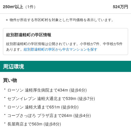
250m
以上
（
1
件）
524万円
2
物件が所在する市区町村を対象とした平均価格を表示しています。
紋
紋別郡遠軽町の学区情報
別
紋別郡遠軽町の学区情報は公開されています。小学校が7件、中学校が5件
郡
あります。
紋別郡遠軽町の学区から中古マンションを探す
遠
軽
町
周辺環境
に
関
買い物
す
る
ローソン 遠軽厚生病院まで434m (徒歩6分)
情
セブンイレブン 遠軽大通北まで539m (徒歩7分)
報
ローソン 遠軽大通まで651m (徒歩9分)
コープさっぽろ プラザ店まで264m (徒歩4分)
長屋商店まで563m (徒歩8分)