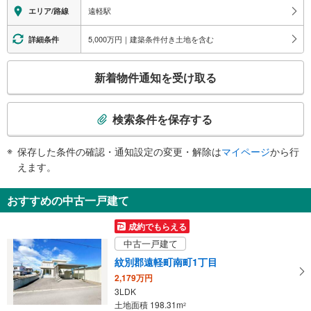
遠軽駅
エリア/路線
5,000万円｜建築条件付き土地を含む
詳細条件
こ
新着物件通知を受け取る
の
検
索
検索条件を保存する
条
件
保存した条件の確認・通知設定の変更・解除は
マイページ
から行
で
えます。
通
知
おすすめの中古一戸建て
を
受
成約でもらえる
け
中古一戸建て
取
紋別郡遠軽町南町1丁目
る
2,179万円
・
3LDK
条
土地面積 198.31m
2