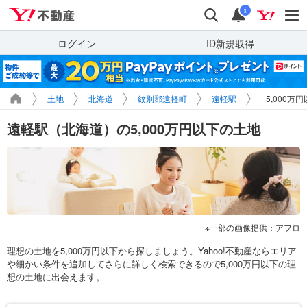
Yahoo!不動産
検索
通知
i
ログイン
ID新規取得
土地
北海道
紋別郡遠軽町
遠軽駅
5,000万
遠軽駅（北海道）の5,000万円以下の土地
一部の画像提供：アフロ
理想の土地を5,000万円以下から探しましょう。Yahoo!不動産ならエリア
や細かい条件を追加してさらに詳しく検索できるので5,000万円以下の理
想の土地に出会えます。