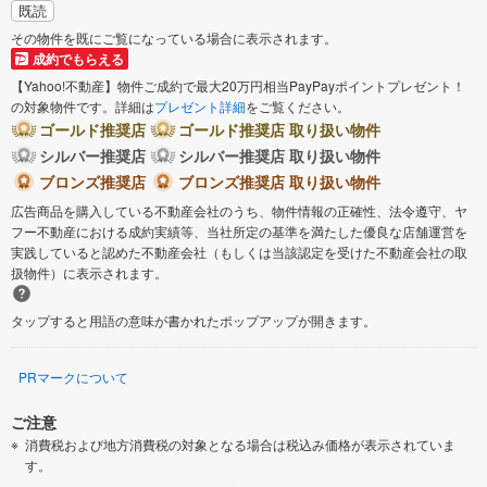
既読
その物件を既にご覧になっている場合に表示されます。
成約でもらえる
【Yahoo!不動産】物件ご成約で最大20万円相当PayPayポイントプレゼント！
の対象物件です。詳細は
プレゼント詳細
をご覧ください。
ゴールド推奨店
ゴールド推奨店 取り扱い物件
シルバー推奨店
シルバー推奨店 取り扱い物件
ブロンズ推奨店
ブロンズ推奨店 取り扱い物件
広告商品を購入している不動産会社のうち、物件情報の正確性、法令遵守、ヤ
フー不動産における成約実績等、当社所定の基準を満たした優良な店舗運営を
実践していると認めた不動産会社（もしくは当該認定を受けた不動産会社の取
扱物件）に表示されます。
タップすると用語の意味が書かれたポップアップが開きます。
PRマークについて
ご注意
消費税および地方消費税の対象となる場合は税込み価格が表示されていま
す。