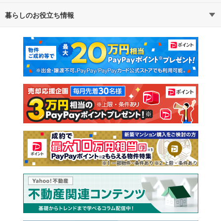
暮らしのお役立ち情報
不動産・住宅
賃貸住宅
マンションカタログ
教えて！住まいの先生
新築マンション
中古マンション
新築一戸建て
中古一戸建て
注文住宅
土地
売却査定