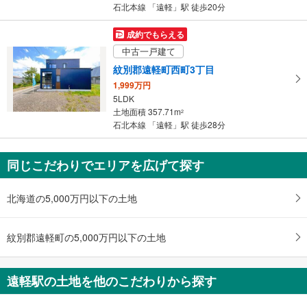
件
石北本線 「遠軽」駅 徒歩20分
を
マ
成約でもらえる
イ
中古一戸建て
ペ
紋別郡遠軽町西町3丁目
ー
1,999万円
ジ
5LDK
に
土地面積 357.71m
2
保
石北本線 「遠軽」駅 徒歩28分
存
す
同じこだわりでエリアを広げて探す
る
北海道の5,000万円以下の土地
紋別郡遠軽町の5,000万円以下の土地
遠軽駅の土地を他のこだわりから探す