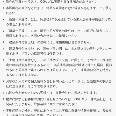
物件の写真やイラスト、CGなどは実際と異なる場合があります。
市区町村の合併などにより、地図が表示されない場合があります。ご了承く
ださい。
「新築一戸建て」には、完成後1年を経過している未入居物件が掲載されてい
る場合があります。
「新築一戸建て」には、販売住戸が複数の物件は、全ての住戸に該当しない
項目もあります。各問い合わせ先にご確認ください。
「建築条件付き土地」の価格には、建物価格は含まれません。
「建築条件付き土地」の「建物プラン例」は、土地購入者の設計プランの一
例であり、プランの採用可否は任意です。
「土地（建築条件なし）」の「建物プラン例」に関して、そのプラン例は特
定の建築請負会社によるもので、 当該建築請負会社以外で建てた場合、同様
のものが同価格で建てられるとは限りません。また、建築請負会社を特定す
るものではありません。
お客様が入力する個人情報を含むお問い合わせデータは、当該物件の取扱会
社に送信され、そこで管理されます。
お問い合わせをされたお客様へは、取扱会社がご連絡いたします。
物件に関するお客様のお問い合わせについては、LINEヤフー株式会社は一切
関与いたしません。取扱会社に直接ご確認ください。
不動産購入の検討、契約にあたってはお客様ご自身が情報を確認し、各会社
より十分な説明を受け判断してください。