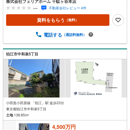
株式会社フェリアホーム 千駄ヶ谷本店
広い物件を取り扱っております。ご購入をご検討のお客様
-.--
不動産会社レビュー 4件
やご売却をご検討のお手伝いが可能です!!■インターネット
予約で当日見学が可能です（1）［室内・現地を見学する］
資料をもらう
（無料）
をクリック（2）本日～4日以内をご希望の方は「ご要望・
ご質問欄」に希望日時をご記入ください！■9:30～20:00は
お電話でのお問い合わせがスムーズです。【Yahoo！ 不動
電話する
（通話料無料）
産キャンペーン対象店舗】当店で物件を成約するとPayPay
ポイントがもらえる「Yahoo！不動産 物件ご成約キャンペ
ーン」の対象になります。「資料をもらう」「見学予約を
狛江市中和泉5丁目
する」ボタンからお問い合わせください。※必ずYahoo！ J
APAN IDでログインしてください。※PayPayポイントは出
金と譲渡はできません。”
小田急小田原線 「狛江」駅 徒歩23分
東京都狛江市中和泉5丁目
土地
138.85m
2
4,500万円