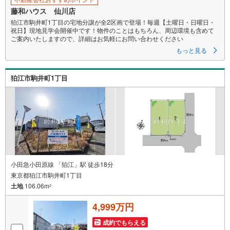
藤和ハウス 仙川店
狛江市駒井町1丁目の宅地分譲が全2区画で登場！毎週【土曜日・日曜日・
祝日】現地見学会開催中です！物件のことはもちろん、周辺環境も含めて
ご案内いたしますので、詳細はお気軽にお問い合わせください
もっと見る
狛江市駒井町1丁目
小田急小田原線 「狛江」駅 徒歩18分
東京都狛江市駒井町1丁目
土地
106.06m
2
4,999万円
成約でもらえる