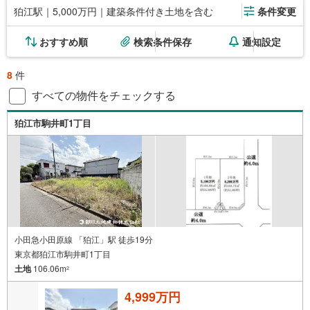
狛江駅｜5,000万円｜建築条件付き土地を含む
条件変更
おすすめ順
検索条件保存
通知設定
8
件
すべての物件をチェックする
狛江市駒井町1丁目
小田急小田原線 「狛江」駅 徒歩19分
東京都狛江市駒井町1丁目
土地
106.06m
2
4,999万円