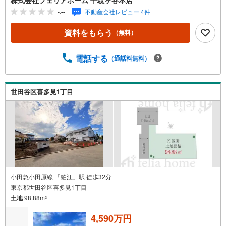
広い物件を取り扱っております。ご購入をご検討のお客様
-.--
不動産会社レビュー 4件
やご売却をご検討のお手伝いが可能です!!■インターネット
予約で当日見学が可能です（1）［室内・現地を見学する］
資料をもらう
（無料）
をクリック（2）本日～4日以内をご希望の方は「ご要望・
ご質問欄」に希望日時をご記入ください！■9:30～20:00は
お電話でのお問い合わせがスムーズです。【Yahoo！ 不動
電話する
（通話料無料）
産キャンペーン対象店舗】当店で物件を成約するとPayPay
ポイントがもらえる「Yahoo！不動産 物件ご成約キャンペ
ーン」の対象になります。「資料をもらう」「見学予約を
世田谷区喜多見1丁目
する」ボタンからお問い合わせください。※必ずYahoo！ J
APAN IDでログインしてください。※PayPayポイントは出
金と譲渡はできません。”
小田急小田原線 「狛江」駅 徒歩32分
東京都世田谷区喜多見1丁目
土地
98.88m
2
4,590万円