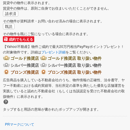
賃貸中の物件に表示されます。
賃貸中の物件は、原則ご自身でお住まいいただくことができません。
請求済
その物件が資料請求・お問い合わせ済みの場合に表示されます。
既読
その物件を既にご覧になっている場合に表示されます。
成約でもらえる
【Yahoo!不動産】物件ご成約で最大20万円相当PayPayポイントプレゼント！
の対象物件です。詳細は
プレゼント詳細
をご覧ください。
ゴールド推奨店
ゴールド推奨店 取り扱い物件
シルバー推奨店
シルバー推奨店 取り扱い物件
ブロンズ推奨店
ブロンズ推奨店 取り扱い物件
広告商品を購入している不動産会社のうち、物件情報の正確性、法令遵守、ヤ
フー不動産における成約実績等、当社所定の基準を満たした優良な店舗運営を
実践していると認めた不動産会社（もしくは当該認定を受けた不動産会社の取
扱物件）に表示されます。
タップすると用語の意味が書かれたポップアップが開きます。
PRマークについて