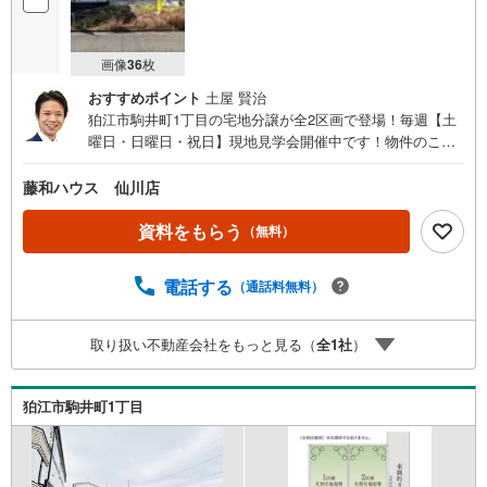
画像
36
枚
おすすめポイント
土屋 賢治
狛江市駒井町1丁目の宅地分譲が全2区画で登場！毎週【土
曜日・日曜日・祝日】現地見学会開催中です！物件のこと
はもちろん、周辺環境も含めてご案内いたしますので、詳
細はお気軽にお問い合わせください
藤和ハウス 仙川店
資料をもらう
（無料）
電話する
（通話料無料）
取り扱い不動産会社をもっと見る（
全
1
社
）
狛江市駒井町1丁目