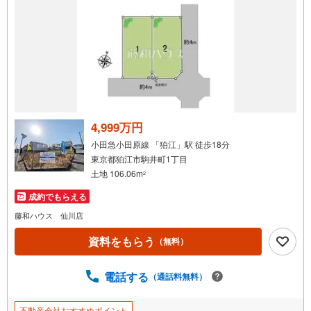
問い合わせください！
4,999万円
小田急小田原線 「狛江」駅 徒歩18分
東京都狛江市駒井町1丁目
土地 106.06m
2
成約でもらえる
藤和ハウス 仙川店
資料をもらう
（無料）
電話する
（通話料無料）
不動産会社おすすめポイント