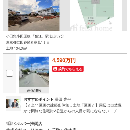
小田急小田原線 「狛江」駅 徒歩32分
東京都世田谷区喜多見1丁目
土地
134.3m
2
4,590万円
成約でもらえる
画像
18
枚
おすすめポイント
長田 光平
【☆全11区画の建築条件無し土地:F区画☆】周辺は自然豊
かで閑静な住宅街♪公道からの人目が気にならない、プラ
イバシー性の高い立地で落ち着いた暮らし！お好きなハウ
スメーカーにて建築可能です◎フェリアホーム千駄ヶ谷本
シルバー推奨店
店は、土地・新築戸建・中古戸建・中古マンションなど幅
株式会社フェリアホーム 千駄ヶ谷本店