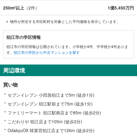
250m
以上
（
2
件）
1億5,450万円
2
物件が所在する市区町村を対象とした平均価格を表示しています。
狛
狛江市の学区情報
江
狛江市の学区情報は公開されています。小学校が4件、中学校が4件ありま
市
す。
狛江市の学区から中古マンションを探す
に
関
す
周辺環境
る
情
買い物
報
セブンイレブン 小田急狛江まで5m (徒歩1分)
セブンイレブン 狛江駅前まで75m (徒歩1分)
ファミリーマート 狛江駅南店まで85m (徒歩2分)
こだわりや 狛江店まで105m (徒歩2分)
OdakyuOX 韓菜宮狛江店まで126m (徒歩2分)