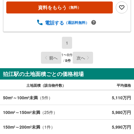
資料をもらう
（無料）
電話する
（通話料無料）
1
1
〜
8
件
前へ
次へ
/
8
件
狛江駅の土地面積ごとの価格相場
土地面積（該当物件数）
平均価格
50m
～100m
未満
（
5
件）
5,110万円
2
2
100m
～150m
未満
（
25
件）
5,980万円
2
2
150m
～200m
未満
（
1
件）
5,990万円
2
2