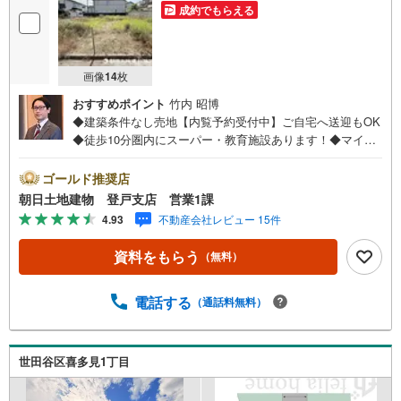
成約でもらえる
画像
14
枚
おすすめポイント
竹内 昭博
◆建築条件なし売地【内覧予約受付中】ご自宅へ送迎もOK
◆徒歩10分圏内にスーパー・教育施設あります！◆マイホ
ーム探しは朝日土地建物グループ 登戸店へ小田急線「和
泉多摩川」駅徒歩『15分』◆建築条件なし売地◆子育てに
ゴールド推奨店
充実した住環境バッチリなエリア！◇こちらの物件のエリ
朝日土地建物 登戸支店 営業1課
アは比較的平坦地が多く、日当たりがとても良好です！◇
4.93
不動産会社レビュー 15件
公園・スーパー・コンビニ・バス停が徒歩圏内で子育てに
充実した教育環境がとても整っています！また、利便性も
資料をもらう
（無料）
バッチリです♪閑静な住宅地でもありますので、住環境も
共にバッチリですよ♪◇小・中学校が徒歩圏内にありお子
様が通学しやすい環境です！「資料請求」「ご見学」のお
電話する
（通話料無料）
問い合わせはお気軽にご連絡ください！ぜひ、現地をご覧
いただければと思います！
世田谷区喜多見1丁目