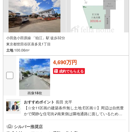
金と譲渡はできません。”
小田急小田原線 「狛江」駅 徒歩32分
東京都世田谷区喜多見1丁目
土地
100.06m
2
4,690万円
成約でもらえる
画像
18
枚
おすすめポイント
長田 光平
【☆全11区画の建築条件無し土地:E区画☆】周辺は自然豊
かで閑静な住宅街♪南東側は隣地通路に面しているため日
当たり良好☆彡建築条件はございませんのでお好きなハウ
スメーカーにて建築可能です◎フェリアホーム千駄ヶ谷本
シルバー推奨店
店は、土地・新築戸建・中古戸建・中古マンションなど幅