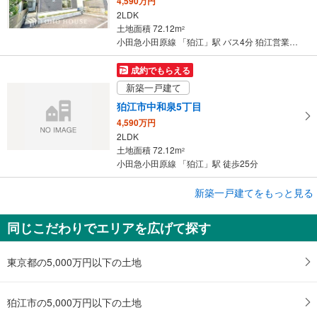
4,590万円
2LDK
土地面積 72.12m
2
小田急小田原線 「狛江」駅 バス4分 狛江営業所 バス停下車 徒歩4分
成約でもらえる
新築一戸建て
狛江市中和泉5丁目
4,590万円
2LDK
土地面積 72.12m
2
小田急小田原線 「狛江」駅 徒歩25分
成約でもらえる
新築一戸建てをもっと見る
新築一戸建て
同じこだわりでエリアを広げて探す
狛江市中和泉5丁目
4,590万円
2LDK
東京都の5,000万円以下の土地
土地面積 72.12m
2
小田急小田原線 「狛江」駅 徒歩25分
狛江市の5,000万円以下の土地