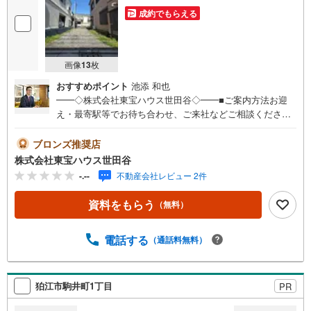
成約でもらえる
画像
13
枚
おすすめポイント
池添 和也
━━◇株式会社東宝ハウス世田谷◇━━■ご案内方法お迎
え・最寄駅等でお待ち合わせ、ご来社などご相談くださ
い。お客様の希望に合わせた物件、周辺環境などもご案内
をいたします。■ご予約方法【】当社にて直接お電話くださ
ブロンズ推奨店
い。メールでのご予約も承ります。突然のご来店でも対応
株式会社東宝ハウス世田谷
可能です。事前に鍵の手配が必要な場合がございます。お
-.--
不動産会社レビュー 2件
早目にご連絡をいただけると、大変スムーズです。■その
他、各種ご相談もお気軽にどうぞ！◎ファイナンシャルプ
資料をもらう
（無料）
ランナーによるライフシミュレーション・生活収支のキャ
ッシュフローを分かりやすくグラフに表示・お客様のライ
フプランに合った資金計画のご提案・効果的な生命保険の
電話する
（通話料無料）
見直し ◎住宅ローンのご相談・繰り上げ返済は「いつ」、
「どのくらい」するのが効果的？・どこの銀行で借りると
お得なの？・適切な借入額は？■キッズスペースもございま
狛江市駒井町1丁目
PR
す☆DVD、おもちゃ、絵本、ぬりえなど充実させておりま
す。資料請求は【下部オレンジ色資料請求ボタン】よりお