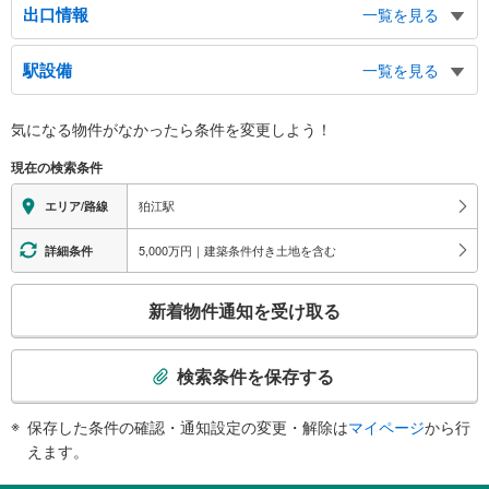
出口情報
一覧を見る
北口
駅設備
一覧を見る
元和泉１丁目、和泉本町１～４丁目、中和泉１～５丁目、岩戸北１～２丁目、
狛江市役所、狛江消防署、狛江郵便局本局、狛江市市民ホール、タクシーのり
バリアフリー状況
ば、バスのりば
気になる物件がなかったら
条件を変更しよう！
※段差なしでの移動経路
南口
（○：有り △：要駅員設備 ×：無し）
現在の検索条件
東和泉１～２丁目、岩戸北３丁目、狛江駅前郵便局、バスのりば
地上⇔改札⇔ホーム：○
エレベータ
狛江駅
エリア/路線
・各ホーム⇔改札
エスカレータ
5,000万円｜建築条件付き土地を含む
詳細条件
・各ホーム⇔改札
こ
トイレ
新着物件通知を受け取る
の
《多機能トイレ》
検
・改札内
索
スロープ
検索条件を保存する
条
・改札⇔南口
件
保存した条件の確認・通知設定の変更・解除は
マイページ
から行
で
えます。
通
知