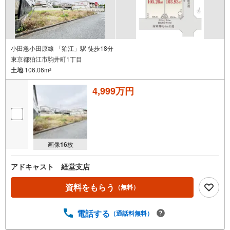
小田急小田原線 「狛江」駅 徒歩18分
東京都狛江市駒井町1丁目
土地
106.06m
2
4,999万円
画像
16
枚
アドキャスト 経堂支店
資料をもらう
（無料）
電話する
（通話料無料）