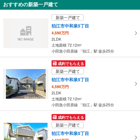
おすすめの新築一戸建て
を
受
新築一戸建て
け
狛江市中和泉5丁目
取
4,590万円
る
2LDK
・
土地面積 72.12m
2
条
小田急小田原線 「狛江」駅 徒歩25分
件
を
成約でもらえる
マ
新築一戸建て
イ
狛江市中和泉5丁目
ペ
4,590万円
ー
2LDK
ジ
土地面積 72.12m
2
に
小田急小田原線 「狛江」駅 徒歩25分
保
存
成約でもらえる
す
新築一戸建て
る
狛江市中和泉5丁目