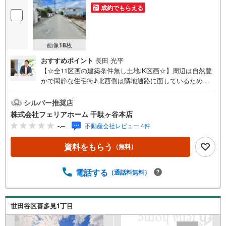
成約でもらえる
画像
18
枚
おすすめポイント
長田 光平
【☆全11区画の建築条件無し土地:K区画☆】周辺は自然豊
かで閑静な住宅街♪北西側は隣地通路に面しているため日
当たり良好☆彡建築条件はございませんのでお好きなハウ
スメーカーにて建築可能です◎フェリアホーム千駄ヶ谷本
シルバー推奨店
店は、土地・新築戸建・中古戸建・中古マンションなど幅
株式会社フェリアホーム 千駄ヶ谷本店
広い物件を取り扱っております。ご購入をご検討のお客様
-.--
不動産会社レビュー 4件
やご売却をご検討のお手伝いが可能です!!■インターネット
予約で当日見学が可能です（1）［室内・現地を見学する］
資料をもらう
（無料）
をクリック（2）本日～4日以内をご希望の方は「ご要望・
ご質問欄」に希望日時をご記入ください！■9:30～20:00は
お電話でのお問い合わせがスムーズです。【Yahoo！ 不動
電話する
（通話料無料）
産キャンペーン対象店舗】当店で物件を成約するとPayPay
ポイントがもらえる「Yahoo！不動産 物件ご成約キャンペ
ーン」の対象になります。「資料をもらう」「見学予約を
世田谷区喜多見1丁目
する」ボタンからお問い合わせください。※必ずYahoo！ J
APAN IDでログインしてください。※PayPayポイントは出