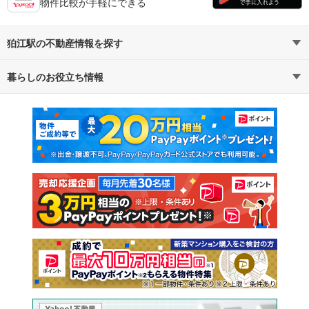
物件比較が手軽にできる
狛江駅の不動産情報を探す
暮らしのお役立ち情報
不動産・住宅
賃貸住宅
マンションカタログ
教えて！住まいの先生
新築マンション
中古マンション
新築一戸建て
中古一戸建て
注文住宅
土地
売却査定