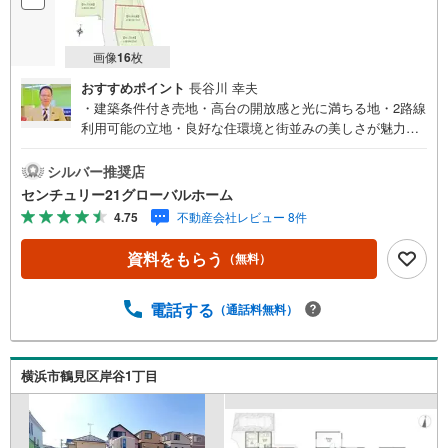
画像
16
枚
おすすめポイント
長谷川 幸夫
・建築条件付き売地・高台の開放感と光に満ちる地・2路線
利用可能の立地・良好な住環境と街並みの美しさが魅力の
開発分譲地内・間取りを自由設計、オプションの追加工事
もセレクトできます▼センチュリー21グローバルホームは
シルバー推奨店
こんな会社です▼・ 地域密着、横浜市神奈川区を中心に不
センチュリー21グローバルホーム
動産多数お取り扱いしています。戸建、マンション、土地
4.75
不動産会社レビュー 8件
の購入から売却までお家にまつわることは何でもお任せく
ださい。・経験豊富なスタッフが揃っています。住宅ロー
資料をもらう
（無料）
ン、保険、不動産に関わる各種手続きは、お客様に最適な
ご提案をさせて頂きます。また、物件だけではなく、地元
情報も知り尽くしてます！学区のことからグルメ情報まで
電話する
（通話料無料）
何でもお聞き下さい。・営業時間 午前9時～午後6時 （定
休日:水曜日）この時間帯はお電話でのお問い合わせがスム
ーズにご案内できます。★物件ツアー大歓迎です！「室
横浜市鶴見区岸谷1丁目
内・現地を見学する」ボタンよりお問合せ下さい。スタッ
フよりご案内可能な日程をご連絡させていただきます。