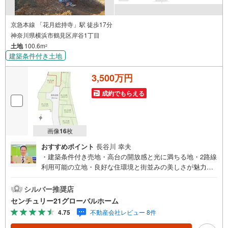
京急本線 「花月総持寺」駅 徒歩17分
神奈川県横浜市鶴見区岸谷1丁目
土地
100.6m
2
建築条件付き土地
3,500万円
成約でもらえる
画像
16
枚
おすすめポイント
長谷川 幸夫
・建築条件付き売地・高台の開放感と光に満ちる地・2路線
利用可能の立地・良好な住環境と街並みの美しさが魅力の
開発分譲地内・間取りを自由設計、オプションの追加工事
もセレクトできます▼センチュリー21グローバルホームは
シルバー推奨店
こんな会社です▼・ 地域密着、横浜市神奈川区を中心に不
センチュリー21グローバルホーム
動産多数お取り扱いしています。戸建、マンション、土地
4.75
不動産会社レビュー 8件
の購入から売却までお家にまつわることは何でもお任せく
ださい。・経験豊富なスタッフが揃っています。住宅ロー