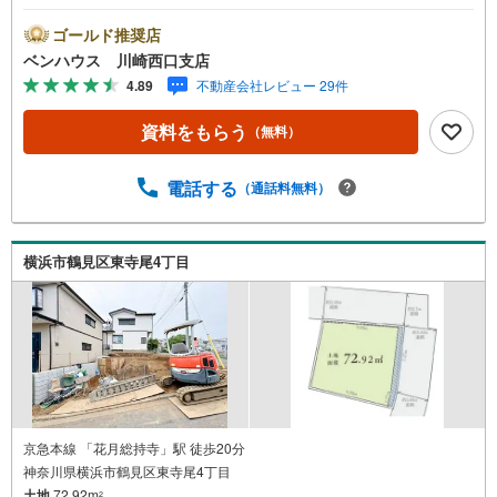
生活環境良好 ■陽当たり良好な古家付きで販売中です（古
家1965年12月築・木造スレート葺2階建て）■ご見学をご希
ゴールド推奨店
望のお客様、平日・休日問わず ご対応させていただきま
ベンハウス 川崎西口支店
す。■また、オンライン案内・相談などにも対応しておりま
4.89
不動産会社レビュー 29件
す。 どうぞ お気軽にご連絡下さい。その他にも・・・
●「この物件以外にも何件か一緒に物件を見てみたい」●
資料をもらう
（無料）
「私はローンいくら借りられるのだろう？」●「買替えなの
で、自宅がいくらで売却できるか知りたい」●「車のローン
があるけど大丈夫かな？」●「頭金は、どれくらいないと買
電話する
（通話料無料）
えないの？」●「自営業者はローン通りにくいって本当？」
などなど、住宅購入はわからないことばかり・・・。ご安
心ください!!お力になれる事がございましたら、誠心誠意
横浜市鶴見区東寺尾4丁目
お手伝いをさせていただきます。【ベンハウス】にお任せ
下さい！
京急本線 「花月総持寺」駅 徒歩20分
神奈川県横浜市鶴見区東寺尾4丁目
土地
72.92m
2