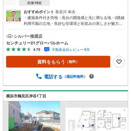
画像
16
枚
おすすめポイント
長谷川 幸夫
・建築条件付き売地・高台の開放感と光に満ちる地・2路線
利用可能の立地・良好な住環境と街並みの美しさが魅力の
開発分譲地内・間取りを自由設計、オプションの追加工事
もセレクトできます▼センチュリー21グローバルホームは
シルバー推奨店
こんな会社です▼・ 地域密着、横浜市神奈川区を中心に不
センチュリー21グローバルホーム
動産多数お取り扱いしています。戸建、マンション、土地
4.75
不動産会社レビュー 8件
の購入から売却までお家にまつわることは何でもお任せく
ださい。・経験豊富なスタッフが揃っています。住宅ロー
資料をもらう
（無料）
ン、保険、不動産に関わる各種手続きは、お客様に最適な
ご提案をさせて頂きます。また、物件だけではなく、地元
情報も知り尽くしてます！学区のことからグルメ情報まで
電話する
（通話料無料）
何でもお聞き下さい。・営業時間 午前9時～午後6時 （定
休日:水曜日）この時間帯はお電話でのお問い合わせがスム
ーズにご案内できます。★物件ツアー大歓迎です！「室
横浜市鶴見区岸谷1丁目
内・現地を見学する」ボタンよりお問合せ下さい。スタッ
フよりご案内可能な日程をご連絡させていただきます。