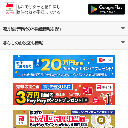
地図でサクッと物件探し
物件比較が手軽にできる
花月総持寺駅の不動産情報を探す
暮らしのお役立ち情報
不動産・住宅
賃貸住宅
マンションカタログ
教えて！住まいの先生
新築マンション
中古マンション
新築一戸建て
中古一戸建て
注文住宅
土地
売却査定