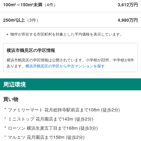
100m
～150m
未満
（
4
件）
3,612万円
2
2
250m
以上
（
3
件）
4,980万円
2
物件が所在する市区町村を対象とした平均価格を表示しています。
横
横浜市鶴見区の学区情報
浜
横浜市鶴見区の学区情報は公開されています。小学校が22件、中学校が8件
市
あります。
横浜市鶴見区の学区から中古マンションを探す
鶴
見
区
周辺環境
に
関
買い物
す
る
ファミリーマート 花月総持寺駅前店まで108m (徒歩2分)
情
ミニストップ 花月園店まで143m (徒歩2分)
報
ローソン 横浜生麦五丁目まで168m (徒歩3分)
マルエツ 花月園店まで158m (徒歩2分)