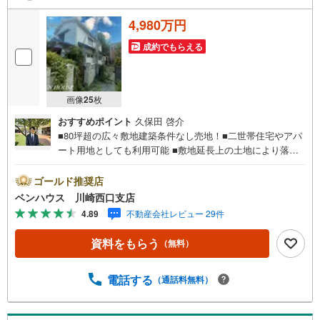
4,980万円
成約でもらえる
画像
25
枚
おすすめポイント
久保田 啓介
■80坪超の広々敷地建築条件なし売地！■二世帯住宅やアパ
ート用地としても利用可能 ■敷地延長上の土地により落ち
着いた環境でお住まいいただけます■現地へのご案内はいつ
でも可能です！■ご見学をご希望のお客様、平日・休日問わ
ゴールド推奨店
ず ご対応させていただきます。■また、オンライン案内・
ベンハウス 川崎西口支店
相談などにも対応しております。 どうぞ お気軽にご連
4.89
不動産会社レビュー 29件
絡下さい。その他にも・・・●「この物件以外にも何件か一
緒に物件を見てみたい」●「私はローンいくら借りられるの
資料をもらう
（無料）
だろう？」●「買替えなので、自宅がいくらで売却できるか
知りたい」 ●「車のローンがあるけど大丈夫かな？」●「頭
金は、どれくらいないと買えないの？」●「自営業者はロー
電話する
（通話料無料）
ン通りにくいって本当？」などなど、住宅購入はわからな
いことばかり・・・。ご安心ください!!お力になれる事がご