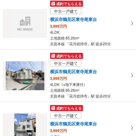
成約でもらえる
4LDK
中古一戸建て
土地面積 59.08m
2
京急本線 「花月総持寺」駅 徒歩15分
横浜市鶴見区東寺尾東台
3,999万円
4LDK
土地面積 85.26m
2
京急本線 「花月総持寺」駅 徒歩20分
成約でもらえる
中古一戸建て
横浜市鶴見区東寺尾東台
3,999万円
4LDK（※地下車庫付）
土地面積 85.26m
2
京急本線 「花月総持寺」駅 徒歩20分
成約でもらえる
中古一戸建て
横浜市鶴見区東寺尾東台
3,999万円