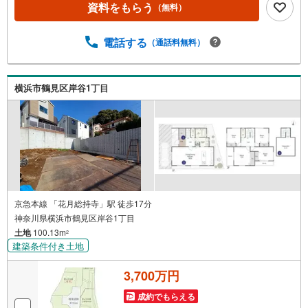
資料をもらう
（無料）
ン、保険、不動産に関わる各種手続きは、お客様に最適な
ご提案をさせて頂きます。また、物件だけではなく、地元
情報も知り尽くしてます！学区のことからグルメ情報まで
電話する
（通話料無料）
何でもお聞き下さい。・営業時間 午前9時～午後6時 （定
休日:水曜日）この時間帯はお電話でのお問い合わせがスム
ーズにご案内できます。★物件ツアー大歓迎です！「室
横浜市鶴見区岸谷1丁目
内・現地を見学する」ボタンよりお問合せ下さい。スタッ
フよりご案内可能な日程をご連絡させていただきます。
京急本線 「花月総持寺」駅 徒歩17分
神奈川県横浜市鶴見区岸谷1丁目
土地
100.13m
2
建築条件付き土地
3,700万円
成約でもらえる