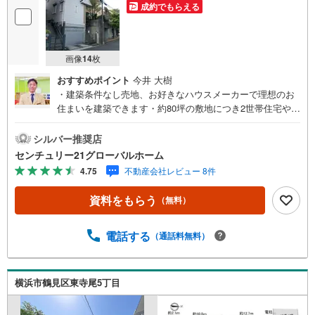
成約でもらえる
画像
14
枚
おすすめポイント
今井 大樹
・建築条件なし売地、お好きなハウスメーカーで理想のお
住まいを建築できます・約80坪の敷地につき2世帯住宅やア
パート用地としてもご検討いただけます・スーパーやコン
ビニ徒歩5分圏内につき買物便利▼センチュリー21グローバ
シルバー推奨店
ルホームはこんな会社です▼・ 地域密着、横浜市神奈川区
センチュリー21グローバルホーム
を中心に不動産多数お取り扱いしています。戸建、マンシ
4.75
不動産会社レビュー 8件
ョン、土地の購入から売却までお家にまつわることは何で
もお任せください。・経験豊富なスタッフが揃っていま
資料をもらう
（無料）
す。住宅ローン、保険、不動産に関わる各種手続きは、お
客様に最適なご提案をさせて頂きます。また、物件だけで
はなく、地元情報も知り尽くしてます！学区のことからグ
電話する
（通話料無料）
ルメ情報まで何でもお聞き下さい。・営業時間 午前9時～
午後6時 （定休日:水曜日）この時間帯はお電話でのお問い
合わせがスムーズにご案内できます。★物件ツアー大歓迎
横浜市鶴見区東寺尾5丁目
です！「室内・現地を見学する」ボタンよりお問合せ下さ
い。スタッフよりご案内可能な日程をご連絡させていただ