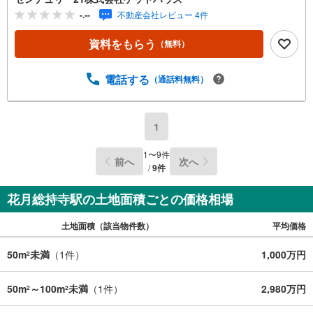
ウス」にお任せ下さい■■東横線「綱島」駅徒歩1分！夜は2
-.--
不動産会社レビュー 4件
0:30まで営業しておりますのでお仕事帰りもお立ち寄りい
ただけますよ！～～・～～・～～・～～・～～・～～・～
資料をもらう
（無料）
～・～～・～～・～～・～お客様のご要望お聞かせくださ
い！●住宅には興味があるけど何から始めたらいいの？●条
件に合った物件をチョイスして欲しい●賃貸と売買の違い
電話する
（通話料無料）
は？●今の収入でどれくらいのローンが組めるか知りたい～
～・～～・～～・～～・～～・～～・～～・～～・～～・
～～・～～不動産購入には様々な「？」に遭遇します将来
1
に関わる大きなお買い物になりますのでライフプランのア
ドバイスやご提案もさせていただきます！急なご依頼も大
1
〜
9
件
前へ
次へ
歓迎！スピーディーに対応いたします！
/
9
件
花月総持寺駅の土地面積ごとの価格相場
土地面積（該当物件数）
平均価格
50m
未満
（
1
件）
1,000万円
2
50m
～100m
未満
（
1
件）
2,980万円
2
2