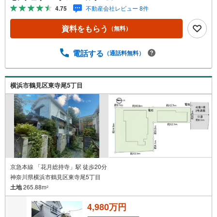
動産多数お取り扱いしています。戸建、マンション、土地
4.75
不動産会社レビュー 8件
の購入から売却までお家にまつわることは何でもお任せく
ださい。・経験豊富なスタッフが揃っています。住宅ロー
資料をもらう
（無料）
ン、保険、不動産に関わる各種手続きは、お客様に最適な
ご提案をさせて頂きます。また、物件だけではなく、地元
情報も知り尽くしてます！学区のことからグルメ情報まで
電話する
（通話料無料）
何でもお聞き下さい。・営業時間 午前9時～午後6時 （定
休日:水曜日）この時間帯はお電話でのお問い合わせがスム
ーズにご案内できます。★物件ツアー大歓迎です！「室
横浜市鶴見区東寺尾5丁目
内・現地を見学する」ボタンよりお問合せ下さい。スタッ
フよりご案内可能な日程をご連絡させていただきます。
京急本線 「花月総持寺」駅 徒歩20分
神奈川県横浜市鶴見区東寺尾5丁目
土地
265.88m
2
4,980万円