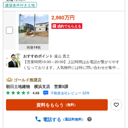
建築条件付き土地
2,980万円
成約でもらえる
画像
14
枚
おすすめポイント
遠山 貴之
【営業時間10:00～20:00】上記時間はお電話が繋がりやす
くなっております。人気物件には特に問い合わせが集中す
るため、お早めにお電話ください。「室内・現地を見学す
る」ボタンよりご予約いただくとご見学がスムーズです。
ゴールド推奨店
【コロナウイルス予防対策実施中】・ご入店時の検温とア
朝日土地建物 横浜支店 営業5課
ルコール除菌を設置しております。・接客ブースでは、お
4.68
不動産会社レビュー 32件
席の間隔を通常より広くお取りします。・全営業車に乗降
車時の消毒、除菌シート等を常備しております。・物件見
資料をもらう
（無料）
学用に使い捨てスリッパ・使い捨て手袋をご用意します。
【ご相談しやすい環境】・弊社は『横浜駅』から徒歩3分、
隙間時間でご来店いただけます。・DVDやおもちゃのある
電話する
（通話料無料）
キッズスペースがございますのでお子様連れでもお気兼ね