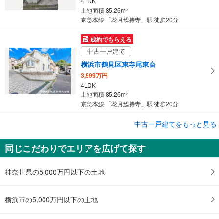
4LDK
土地面積 85.26m
2
京急本線 「花月総持寺」駅 徒歩20分
成約でもらえる
中古一戸建て
横浜市鶴見区東寺尾東台
3,999万円
4LDK
土地面積 85.26m
2
京急本線 「花月総持寺」駅 徒歩20分
成約でもらえる
中古一戸建てをもっと見る
中古一戸建て
同じこだわりでエリアを広げて探す
横浜市鶴見区東寺尾東台
3,999万円
4LDK
神奈川県の5,000万円以下の土地
土地面積 85.26m
2
京急本線 「花月総持寺」駅 徒歩20分
横浜市の5,000万円以下の土地