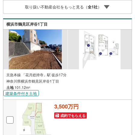
なく！授乳室やおむつ交換室も備えております。【とこと
取り扱い不動産会社をもっと見る（
全
1
社
）
ん納得】創業38周年の実績。東京・神奈川・埼玉エリアに1
3店舗展開中です。契約件数5万件を突破した、経験と実績
でお客様により良いご提案をするとともに、私たちはお客
横浜市鶴見区岸谷1丁目
様に安心と安全を提供する自信があります。
京急本線 「花月総持寺」駅 徒歩17分
神奈川県横浜市鶴見区岸谷1丁目
土地
101.12m
2
建築条件付き土地
3,500万円
成約でもらえる