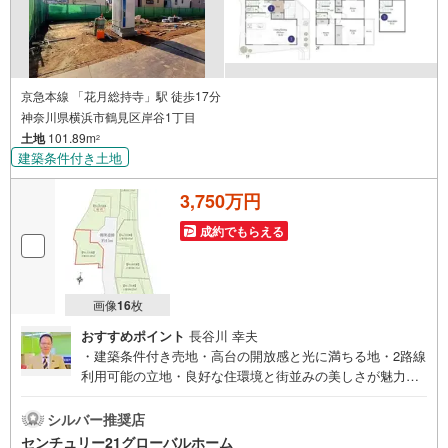
京急本線 「花月総持寺」駅 徒歩17分
神奈川県横浜市鶴見区岸谷1丁目
土地
101.89m
2
建築条件付き土地
3,750万円
成約でもらえる
画像
16
枚
おすすめポイント
長谷川 幸夫
・建築条件付き売地・高台の開放感と光に満ちる地・2路線
利用可能の立地・良好な住環境と街並みの美しさが魅力の
開発分譲地内・間取りを自由設計、オプションの追加工事
もセレクトできます▼センチュリー21グローバルホームは
シルバー推奨店
こんな会社です▼・ 地域密着、横浜市神奈川区を中心に不
センチュリー21グローバルホーム