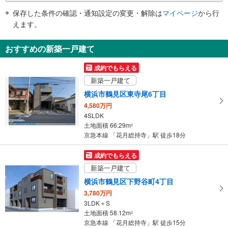
件
・車椅子乗車昇降装置（ラクープ）
保存した条件の確認・通知設定の変更・解除は
マイページ
から行
で
・ＡＥＤ
えます。
通
知
おすすめの新築一戸建て
を
受
成約でもらえる
け
新築一戸建て
取
横浜市鶴見区東寺尾6丁目
る
4,580万円
・
4SLDK
条
土地面積 66.29m
2
件
京急本線 「花月総持寺」駅 徒歩18分
を
マ
成約でもらえる
イ
新築一戸建て
ペ
横浜市鶴見区下野谷町4丁目
ー
3,780万円
ジ
3LDK＋S
に
土地面積 58.12m
2
保
京急本線 「花月総持寺」駅 徒歩15分