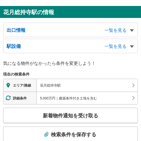
花月総持寺駅の情報
出口情報
一覧を見る
出口
駅設備
一覧を見る
鶴見花月園公園、東台小学校、岸谷３・４丁目、鶴見１丁目、東寺尾東台、鶴
見大学、鶴見大学附属中学校、鶴見大学附属高等学校、第一京浜、ＪＲ国道
バリアフリー状況
駅、生麦４・５丁目、下野谷町１～４丁目、小野町
気になる物件がなかったら
条件を変更しよう！
※段差なしでの移動経路
（○：有り △：要駅員設備 ×：無し）
現在の検索条件
地上⇔改札⇔ホーム：○
エレベータ
花月総持寺駅
エリア/路線
・各ホーム⇔改札
・改札⇔１番線ホーム側地上出口
5,000万円｜建築条件付き土地を含む
詳細条件
トイレ
こ
《多機能トイレ》
新着物件通知を受け取る
・改札前（改札外）
の
スロープ
検
索
・改札⇔２番線ホーム側地上出口
検索条件を保存する
その他
条