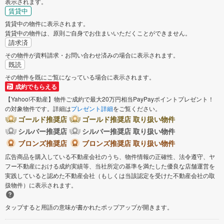
表示されます。
賃貸中
賃貸中の物件に表示されます。
賃貸中の物件は、原則ご自身でお住まいいただくことができません。
請求済
その物件が資料請求・お問い合わせ済みの場合に表示されます。
既読
その物件を既にご覧になっている場合に表示されます。
成約でもらえる
【Yahoo!不動産】物件ご成約で最大20万円相当PayPayポイントプレゼント！
の対象物件です。詳細は
プレゼント詳細
をご覧ください。
ゴールド推奨店
ゴールド推奨店 取り扱い物件
シルバー推奨店
シルバー推奨店 取り扱い物件
ブロンズ推奨店
ブロンズ推奨店 取り扱い物件
広告商品を購入している不動産会社のうち、物件情報の正確性、法令遵守、ヤ
フー不動産における成約実績等、当社所定の基準を満たした優良な店舗運営を
実践していると認めた不動産会社（もしくは当該認定を受けた不動産会社の取
扱物件）に表示されます。
タップすると用語の意味が書かれたポップアップが開きます。