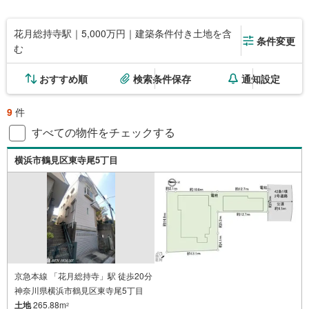
花月総持寺駅｜5,000万円｜建築条件付き土地を含
条件変更
む
おすすめ順
検索条件保存
通知設定
9
件
すべての物件をチェックする
横浜市鶴見区東寺尾5丁目
京急本線 「花月総持寺」駅 徒歩20分
神奈川県横浜市鶴見区東寺尾5丁目
土地
265.88m
2