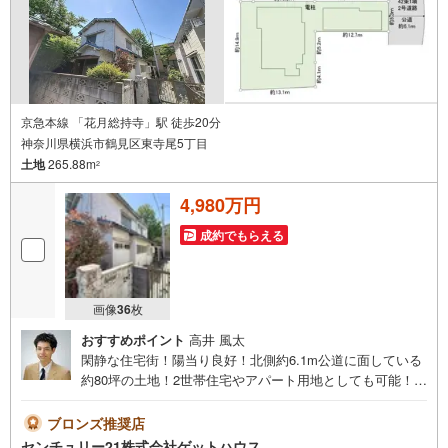
きます。
京急本線 「花月総持寺」駅 徒歩20分
神奈川県横浜市鶴見区東寺尾5丁目
土地
265.88m
2
4,980万円
成約でもらえる
画像
36
枚
おすすめポイント
高井 風太
閑静な住宅街！陽当り良好！北側約6.1m公道に面している
約80坪の土地！2世帯住宅やアパート用地としても可能！建
築条件無しにつきお好きなハウスメーカーで建築出来ま
す！●建築条件無し●土地面積:265.88平米●都市ガス・公営
ブロンズ推奨店
水道・公共下水■■安心と信頼の「センチュリー21ゲットハ
センチュリー21株式会社ゲットハウス