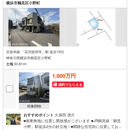
ざいましたら、誠心誠意 お手伝いをさせていただきます。
横浜市鶴見区小野町
【ベンハウス】にお任せ下さい！
京急本線 「花月総持寺」駅 徒歩19分
神奈川県横浜市鶴見区小野町
土地
30.81m
2
1,000万円
成約でもらえる
画像
23
枚
おすすめポイント
久保田 啓介
■南東角地に位置し開放感がございます ■JR鶴見線「鶴見
小野」駅徒歩2分の好立地！■閑静な住宅街に位置しており