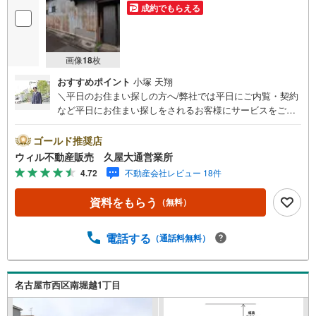
成約でもらえる
画像
18
枚
おすすめポイント
小塚 天翔
＼平日のお住まい探しの方へ/弊社では平日にご内覧・契約
など平日にお住まい探しをされるお客様にサービスをご用
意しています。＼お仕事で忙しい方へ/午前10時から午後7
時まで”毎日”営業しています。事前にご予約頂きましたら営
ゴールド推奨店
業時間外でのご内覧もご対応いたします。＼本物件の他に
ウィル不動産販売 久屋大通営業所
も気になる物件がある方へ/不動産業者間で不動産情報が共
4.72
不動産会社レビュー 18件
有されているので、名古屋市全域や、その他隣接エリアで
もご内覧が可能です！ 【ウィル不動産販売 久屋大通営業
資料をもらう
（無料）
所】◎地下鉄東山線「栄」駅7A出口から徒歩1分、名城線
「久屋大通」駅7A出口から徒歩1分◎お子様が遊べるキッ
ズスペースあり◎営業時間 10:00～19:00（定休日無し） 上
電話する
（通話料無料）
記時間はお電話が繋がりやすくなっております。ぜひお気
軽にご連絡下さい！現地を見学される場合は「室内・現地
を見学する（無料）」ボタンよりご希望の日時をご記入い
名古屋市西区南堀越1丁目
ただけますとスムーズにご案内が可能です。