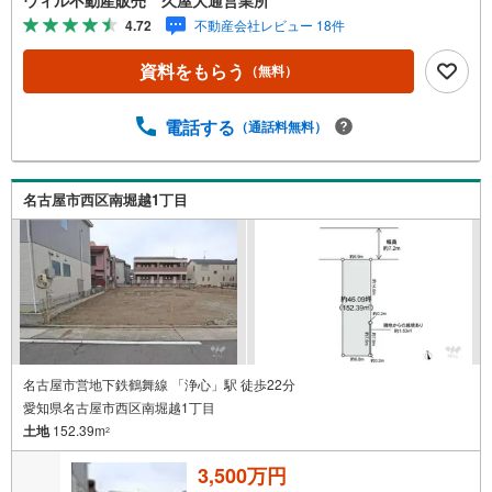
も気になる物件がある方へ/不動産業者間で不動産情報が共
4.72
不動産会社レビュー 18件
有されているので、名古屋市全域や、その他隣接エリアで
もご内覧が可能です！ 【ウィル不動産販売 久屋大通営業
資料をもらう
（無料）
所】◎地下鉄東山線「栄」駅7A出口から徒歩1分、名城線
「久屋大通」駅7A出口から徒歩1分◎お子様が遊べるキッ
ズスペースあり◎営業時間 10:00～19:00（定休日無し） 上
電話する
（通話料無料）
記時間はお電話が繋がりやすくなっております。ぜひお気
軽にご連絡下さい！現地を見学される場合は「室内・現地
を見学する（無料）」ボタンよりご希望の日時をご記入い
名古屋市西区南堀越1丁目
ただけますとスムーズにご案内が可能です。
名古屋市営地下鉄鶴舞線 「浄心」駅 徒歩22分
愛知県名古屋市西区南堀越1丁目
土地
152.39m
2
3,500万円