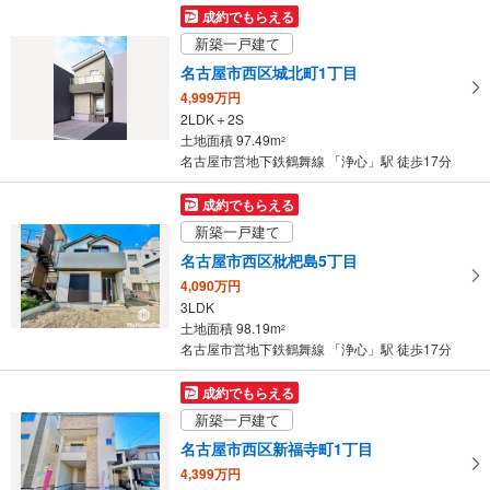
マ
成約でもらえる
イ
新築一戸建て
ペ
名古屋市西区城北町1丁目
ー
4,999万円
ジ
2LDK＋2S
に
土地面積 97.49m
2
保
名古屋市営地下鉄鶴舞線 「浄心」駅 徒歩17分
存
す
成約でもらえる
る
新築一戸建て
名古屋市西区枇杷島5丁目
4,090万円
3LDK
土地面積 98.19m
2
名古屋市営地下鉄鶴舞線 「浄心」駅 徒歩17分
成約でもらえる
新築一戸建て
名古屋市西区新福寺町1丁目
4,399万円