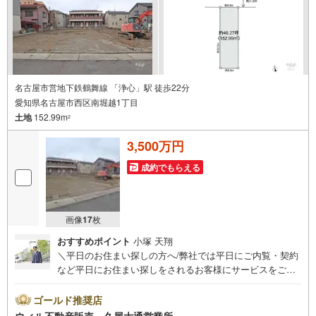
名古屋市営地下鉄鶴舞線 「浄心」駅 徒歩22分
愛知県名古屋市西区南堀越1丁目
土地
152.99m
2
3,500万円
成約でもらえる
画像
17
枚
おすすめポイント
小塚 天翔
＼平日のお住まい探しの方へ/弊社では平日にご内覧・契約
など平日にお住まい探しをされるお客様にサービスをご用
意しています。＼お仕事で忙しい方へ/午前10時から午後7
時まで”毎日”営業しています。事前にご予約頂きましたら営
ゴールド推奨店
業時間外でのご内覧もご対応いたします。＼本物件の他に
ウィル不動産販売 久屋大通営業所