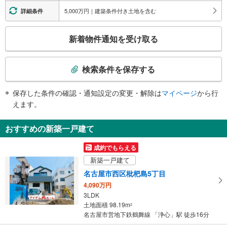
４出口
・上小田井方面ホーム⇔連絡通路
5,000万円｜建築条件付き土地を含む
詳細条件
（利用時間 ６：００～２３：００）、天神山中学校、西図書館、西文化小劇
・上小田井方面ホーム側の西改札⇔５番出口
場、西児童館、西警察署、西区役所、西保健所、西区在宅サービスセンター、
・上小田井方面ホーム側の西改札⇔６番出口
こ
花の木２・３丁目、天神山町
新着物件通知を受け取る
エスカレータ
の
５出口
・赤池方面ホーム側の東改札⇔１番出口
検
市バス ３・４番のりば、天神山福祉会館、天神山郵便局、花の木２・３丁目
・赤池方面ホーム側の東改札⇔２番出口
索
検索条件を保存する
６出口
・上小田井方面ホーム側の西改札⇔４番出口（６時～２３時）
条
・上小田井方面ホーム側の西改札⇔５番出口
市バス ７・８・９・１０番のりば、交通局浄心営業所、浄心中学校、西陵高
件
・上小田井方面ホーム側の西改札⇔６番出口
等学校、西生涯学習センター、シティファミリー浄心、名古屋市住宅供給公
保存した条件の確認・通知設定の変更・解除は
マイページ
から行
で
トイレ
社、三菱ＵＦＪ銀行、名古屋銀行、平安会館、浄心１・２丁目、児玉１・２丁
えます。
通
目
《多機能トイレ》
知
・東改札外（きっぷ売り場隣）
おすすめの新築一戸建て
を
・西改札外（６番出口のエレベータ隣）
その他
受
成約でもらえる
け
・ＡＥＤ
新築一戸建て
取
名古屋市西区枇杷島5丁目
る
4,090万円
・
3LDK
条
土地面積 98.19m
2
件
名古屋市営地下鉄鶴舞線 「浄心」駅 徒歩16分
を