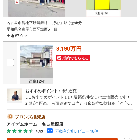
名古屋市営地下鉄鶴舞線 「浄心」駅 徒歩9分
愛知県名古屋市西区城西5丁目
土地
87.9m
2
3,190万円
成約でもらえる
画像
12
枚
おすすめポイント
中野 通克
↓↓おすすめポイント↓↓1.建築条件なしの土地販売です！
2.限定1区画、南面道路で日当たり良好◎3.鶴舞線「浄心」
駅徒歩9分！4.コンビニまで徒歩3分で生活便利♪*.*。周辺
環境 *.・*城西小学校まで220m浄心中学校まで1400mセブ
ブロンズ推奨店
ンイレブンまで230mアオキスーパーまで750m.*・*。*.*。
アイデムホーム 名古屋西店
*・。* □■□■物件のご案内について■□■□＜本日見学OK！
4.43
不動産会社レビュー 16件
＞希望日時が決まりましたらご相談下さい。年中無休でご