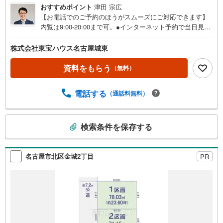
おすすめポイント
津田 宗広
【お電話でのご予約のほうがスムーズにご対応できます】
内覧は9:00-20:00まで可。●インターネット予約で当日見学
が可能です●（1）［室内・現地を見学する］をクリック
（2）本日～4日以内をご希望の方は「ご要望・ご質問欄」
株式会社東宝ハウス名古屋城東
に希望日時をご記入ください！《東宝ハウス名古屋城東の
こだわり》スタッフ一同、すべてのお客様に対して、自分
資料をもらう
（無料）
の家族や仲の良い友人に対するときと同じ気持ちで接客さ
せていただいています。お客様ひとりひとりが理想の住宅
電話する
（通話料無料）
と出会い、住宅ローンやその他のサービスの内容にもご満
足いただき、ご納得されるまで、お付き合いをさせていた
だきます。私たちが携わる不動産ビジネスでは安全で安心
こ
検索条件を保存する
な取引を実現することはプロとしての使命です。営業スタ
の
ッフを管理職が常にサポートする体制で、ダブルチェック
検
はもちろん何度も報告と確認を繰り返し、取引の安全性を
索
追求しています。ご覧いただきありがとうございます！
名古屋市北区金城2丁目
PR
条
件
で
通
知
を