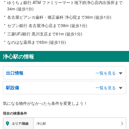
ゆうちょ銀行 ATM ファミリーマート地下鉄浄心店内出張所まで
34m (徒歩1分)
名古屋ビアンカ歯科・矯正歯科 浄心院まで36m (徒歩1分)
セブン銀行 名古屋浄心店まで38m (徒歩1分)
三菱UFJ銀行 黒川支店まで61m (徒歩1分)
なのはな薬局まで65m (徒歩1分)
浄心駅の情報
出口情報
一覧を見る
１出口
駅設備
一覧を見る
市バス １番のりば、上名古屋小学校、上名古屋コミュニティセンター、シル
バー人材センター西部支部、上名古屋郵便局、ティア浄心、上名古屋２・３丁
バリアフリー状況
目
気になる物件がなかったら
条件を変更しよう！
※段差なしでの移動経路
２出口
（○：有り △：要駅員設備 ×：無し）
現在の検索条件
市バス ２・５番のりば、城西小学校、城西コミュニティセンター、西土木事
地上⇔改札⇔ホーム：○
務所、なごやフレンドリーナウ、浄心郵便局、西区休日急病診療所、城西３・
エレベータ
浄心駅
エリア/路線
４丁目
・赤池方面ホーム⇔連絡通路