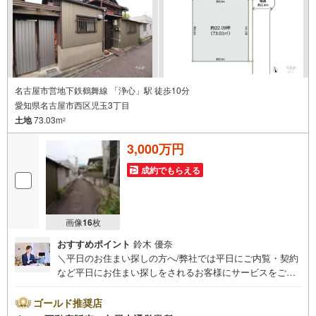
名古屋市営地下鉄鶴舞線 「浄心」駅 徒歩10分
愛知県名古屋市西区児玉3丁目
土地
73.03m
2
3,000万円
成約でもらえる
画像
16
枚
おすすめポイント
鈴木 優奈
＼平日のお住まい探しの方へ/弊社では平日にご内覧・契約
など平日にお住まい探しをされるお客様にサービスをご用
意しています。＼お仕事で忙しい方へ/午前10時から午後7
時まで”毎日”営業しています。事前にご予約頂きましたら営
ゴールド推奨店
業時間外でのご内覧もご対応いたします。＼本物件の他に