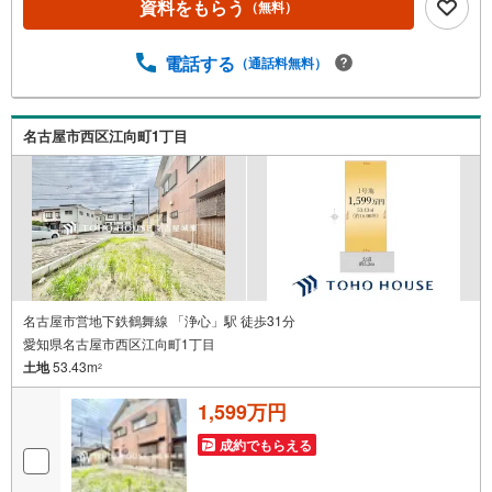
こだわり》スタッフ一同、すべてのお客様に対して、自分
資料をもらう
（無料）
の家族や仲の良い友人に対するときと同じ気持ちで接客さ
せていただいています。お客様ひとりひとりが理想の住宅
電話する
（通話料無料）
と出会い、住宅ローンやその他のサービスの内容にもご満
足いただき、ご納得されるまで、お付き合いをさせていた
だきます。私たちが携わる不動産ビジネスでは安全で安心
な取引を実現することはプロとしての使命です。営業スタ
名古屋市西区江向町1丁目
ッフを管理職が常にサポートする体制で、ダブルチェック
はもちろん何度も報告と確認を繰り返し、取引の安全性を
追求しています。ご覧いただきありがとうございます！
名古屋市営地下鉄鶴舞線 「浄心」駅 徒歩31分
愛知県名古屋市西区江向町1丁目
土地
53.43m
2
1,599万円
成約でもらえる