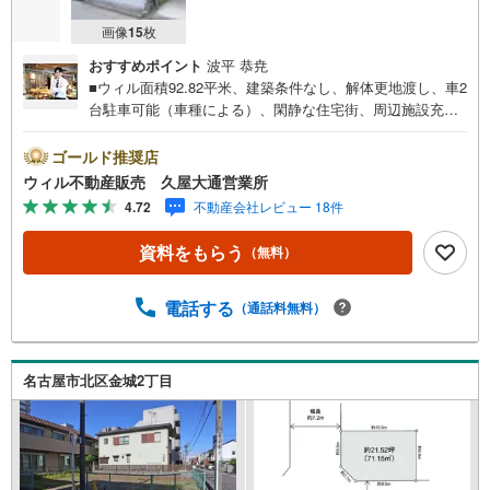
画像
15
枚
おすすめポイント
波平 恭尭
■ウィル面積92.82平米、建築条件なし、解体更地渡し、車2
台駐車可能（車種による）、閑静な住宅街、周辺施設充
実、駅徒歩10分以内、道幅広め【Appeal Point】■建築条件
なし！お好きなハウスメーカーをご利用いただけます。■電
ゴールド推奨店
車・バス・車と多様な交通手段利用可能！地下鉄2駅利用可
ウィル不動産販売 久屋大通営業所
能:浄心駅9分、庄内通駅10分（電車）バス停:秩父通3分、
4.72
不動産会社レビュー 18件
平六通5分（バス）西側約120mに江川線、南側30mに環状
線（車）通勤・通学や都心部へのアクセスがしやすい立地
資料をもらう
（無料）
です。■車2台並列駐車可能！（車種による）前面道路が7.2
mと広いので駐車しやすいです。一方通行のため交通量が
少なく落ち着いた住宅街です。■生活利便性の高い環境！ス
電話する
（通話料無料）
ーパー、薬局、飲食店、小学校・中学校、ジム、病院、コ
ンビニ、公園が全て徒歩10分圏内に複数ございます。
名古屋市北区金城2丁目