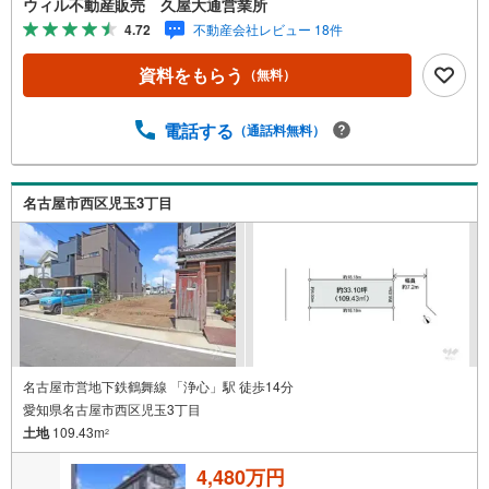
ウィル不動産販売 久屋大通営業所
も気になる物件がある方へ/不動産業者間で不動産情報が共
4.72
不動産会社レビュー 18件
有されているので、名古屋市全域や、その他隣接エリアで
もご内覧が可能です！ 【ウィル不動産販売 久屋大通営業
資料をもらう
（無料）
所】◎地下鉄東山線「栄」駅7A出口から徒歩1分、名城線
「久屋大通」駅7A出口から徒歩1分◎お子様が遊べるキッ
ズスペースあり◎営業時間 10:00～19:00（定休日無し） 上
電話する
（通話料無料）
記時間はお電話が繋がりやすくなっております。ぜひお気
軽にご連絡下さい！現地を見学される場合は「室内・現地
を見学する（無料）」ボタンよりご希望の日時をご記入い
名古屋市西区児玉3丁目
ただけますとスムーズにご案内が可能です。
名古屋市営地下鉄鶴舞線 「浄心」駅 徒歩14分
愛知県名古屋市西区児玉3丁目
土地
109.43m
2
4,480万円