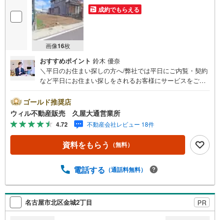
成約でもらえる
画像
16
枚
おすすめポイント
鈴木 優奈
＼平日のお住まい探しの方へ/弊社では平日にご内覧・契約
など平日にお住まい探しをされるお客様にサービスをご用
意しています。＼お仕事で忙しい方へ/午前10時から午後7
時まで”毎日”営業しています。事前にご予約頂きましたら営
ゴールド推奨店
業時間外でのご内覧もご対応いたします。＼本物件の他に
ウィル不動産販売 久屋大通営業所
も気になる物件がある方へ/不動産業者間で不動産情報が共
4.72
不動産会社レビュー 18件
有されているので、名古屋市全域や、その他隣接エリアで
もご内覧が可能です！ 【ウィル不動産販売 久屋大通営業
資料をもらう
（無料）
所】◎地下鉄東山線「栄」駅7A出口から徒歩1分、名城線
「久屋大通」駅7A出口から徒歩1分◎お子様が遊べるキッ
ズスペースあり◎営業時間 10:00～19:00（定休日無し） 上
電話する
（通話料無料）
記時間はお電話が繋がりやすくなっております。ぜひお気
軽にご連絡下さい！現地を見学される場合は「室内・現地
を見学する（無料）」ボタンよりご希望の日時をご記入い
名古屋市北区金城2丁目
PR
ただけますとスムーズにご案内が可能です。