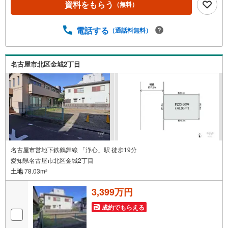
資料をもらう
（無料）
れるお客様にサービスをご用意しています。＼お仕事で忙
しい方へ/午前10時から午後7時まで”毎日”営業しています。
事前にご予約頂きましたら営業時間外でのご内覧もご対応
電話する
（通話料無料）
いたします。＼本物件の他にも気になる物件がある方へ/不
動産業者間で不動産情報が共有されているので、名古屋市
全域や、その他隣接エリアでもご内覧が可能です！ 【大曽
名古屋市北区金城2丁目
根営業所】○地下鉄名城線、JR中央線「大曽根」駅徒歩1分
○お子様が遊べるキッズスペースあり○定休日ございません
名古屋市営地下鉄鶴舞線 「浄心」駅 徒歩19分
愛知県名古屋市北区金城2丁目
土地
78.03m
2
3,399万円
成約でもらえる