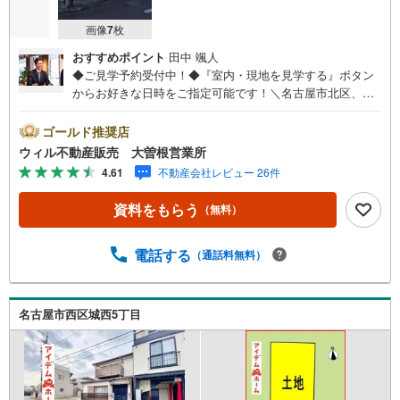
画像
7
枚
おすすめポイント
田中 颯人
◆ご見学予約受付中！◆『室内・現地を見学する』ボタン
からお好きな日時をご指定可能です！＼名古屋市北区、守
山区ご売却依頼数1位（2023年レインズ調べ）/名古屋市北
区、守山区の直接のご売却依頼を数多くいただいている不
ゴールド推奨店
動産仲介会社です。ネット上で分かる立地環境はもちろ
ウィル不動産販売 大曽根営業所
ん、過去にお任せいただいたお客様に現地の生の声をもと
4.61
不動産会社レビュー 26件
に住戸環境を提案致します。＼平日のお住まい探しの方へ/
弊社では平日にご内覧・契約など平日にお住まい探しをさ
資料をもらう
（無料）
れるお客様にサービスをご用意しています。＼お仕事で忙
しい方へ/午前10時から午後7時まで”毎日”営業しています。
事前にご予約頂きましたら営業時間外でのご内覧もご対応
電話する
（通話料無料）
いたします。＼本物件の他にも気になる物件がある方へ/不
動産業者間で不動産情報が共有されているので、名古屋市
全域や、その他隣接エリアでもご内覧が可能です！ 【大曽
名古屋市西区城西5丁目
根営業所】○地下鉄名城線、JR中央線「大曽根」駅徒歩1分
○お子様が遊べるキッズスペースあり○定休日ございません