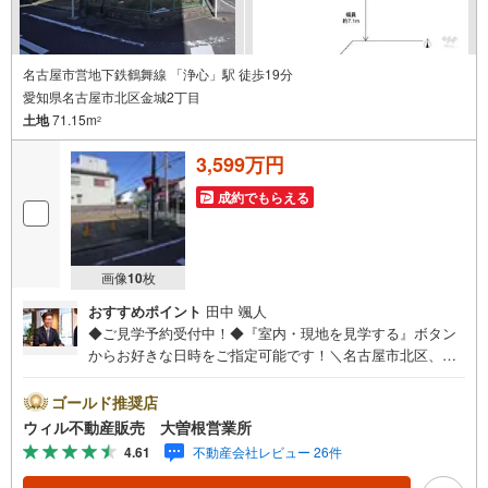
名古屋市営地下鉄鶴舞線 「浄心」駅 徒歩19分
愛知県名古屋市北区金城2丁目
土地
71.15m
2
3,599万円
成約でもらえる
画像
10
枚
おすすめポイント
田中 颯人
◆ご見学予約受付中！◆『室内・現地を見学する』ボタン
からお好きな日時をご指定可能です！＼名古屋市北区、守
山区ご売却依頼数1位（2023年レインズ調べ）/名古屋市北
区、守山区の直接のご売却依頼を数多くいただいている不
ゴールド推奨店
動産仲介会社です。ネット上で分かる立地環境はもちろ
ウィル不動産販売 大曽根営業所
ん、過去にお任せいただいたお客様に現地の生の声をもと
4.61
不動産会社レビュー 26件
に住戸環境を提案致します。＼平日のお住まい探しの方へ/
弊社では平日にご内覧・契約など平日にお住まい探しをさ