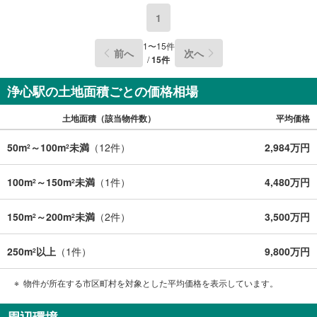
1
1
〜
15
件
前へ
次へ
/
15
件
浄心駅の土地面積ごとの価格相場
土地面積（該当物件数）
平均価格
50m
～100m
未満
（
12
件）
2,984万円
2
2
100m
～150m
未満
（
1
件）
4,480万円
2
2
150m
～200m
未満
（
2
件）
3,500万円
2
2
250m
以上
（
1
件）
9,800万円
2
物件が所在する市区町村を対象とした平均価格を表示しています。
周辺環境