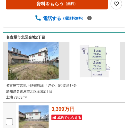
案内致します（年末年始を除く）水曜日もご案内可能！お
資料をもらう
（無料）
仕事終わりでもご案内致します。ご相談下さい。□■□■店舗
について■□■□店舗内にキッズルームを完備しております。
日頃ゆっくり検討できない方、ぜひご利用下さい。□■□■ロ
電話する
（通話料無料）
ーンのご相談について■□■□物件選びの前にローンの話が聞
きたい方、お気軽にお問合せ下さい。経験豊富なスタッフ
がお応え致します。スタッフ一同、お客様の住まい探しを
名古屋市北区金城2丁目
全力でサポートさせて頂きます。お気軽にお問合せ下さ
い！
名古屋市営地下鉄鶴舞線 「浄心」駅 徒歩17分
愛知県名古屋市北区金城2丁目
土地
78.03m
2
3,399万円
成約でもらえる