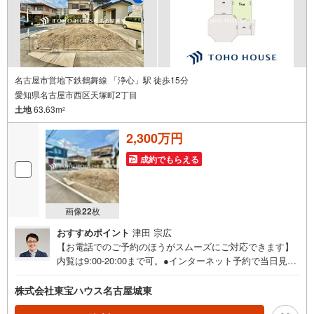
名古屋市営地下鉄鶴舞線 「浄心」駅 徒歩15分
愛知県名古屋市西区天塚町2丁目
土地
63.63m
2
2,300万円
成約でもらえる
画像
22
枚
おすすめポイント
津田 宗広
【お電話でのご予約のほうがスムーズにご対応できます】
内覧は9:00-20:00まで可。●インターネット予約で当日見学
が可能です●（1）［室内・現地を見学する］をクリック
（2）本日～4日以内をご希望の方は「ご要望・ご質問欄」
株式会社東宝ハウス名古屋城東
に希望日時をご記入ください！《東宝ハウス名古屋城東の