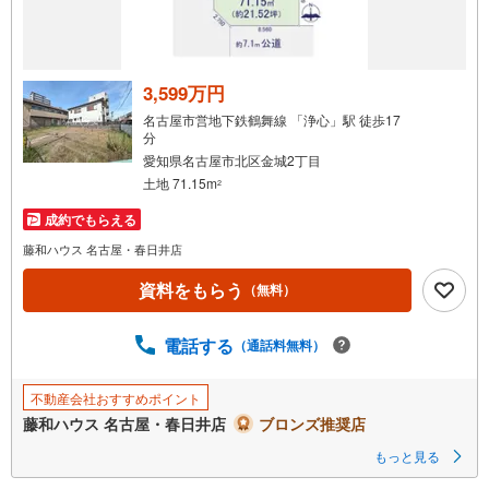
受
け
取
る
3,599万円
・
名古屋市営地下鉄鶴舞線 「浄心」駅 徒歩17
条
分
件
愛知県名古屋市北区金城2丁目
を
土地 71.15m
2
マ
成約でもらえる
イ
藤和ハウス 名古屋・春日井店
ペ
ー
資料をもらう
（無料）
ジ
に
電話する
（通話料無料）
保
存
す
不動産会社おすすめポイント
る
藤和ハウス 名古屋・春日井店
ブロンズ推奨店
もっと見る