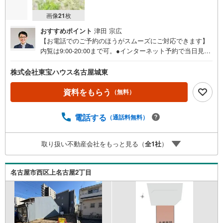
画像
21
枚
おすすめポイント
津田 宗広
【お電話でのご予約のほうがスムーズにご対応できます】
内覧は9:00-20:00まで可。●インターネット予約で当日見学
が可能です●（1）［室内・現地を見学する］をクリック
（2）本日～4日以内をご希望の方は「ご要望・ご質問欄」
株式会社東宝ハウス名古屋城東
に希望日時をご記入ください！《東宝ハウス名古屋城東の
こだわり》スタッフ一同、すべてのお客様に対して、自分
資料をもらう
（無料）
の家族や仲の良い友人に対するときと同じ気持ちで接客さ
せていただいています。お客様ひとりひとりが理想の住宅
電話する
（通話料無料）
と出会い、住宅ローンやその他のサービスの内容にもご満
足いただき、ご納得されるまで、お付き合いをさせていた
だきます。私たちが携わる不動産ビジネスでは安全で安心
取り扱い不動産会社をもっと見る（
全
1
社
）
な取引を実現することはプロとしての使命です。営業スタ
ッフを管理職が常にサポートする体制で、ダブルチェック
はもちろん何度も報告と確認を繰り返し、取引の安全性を
名古屋市西区上名古屋2丁目
追求しています。ご覧いただきありがとうございます！