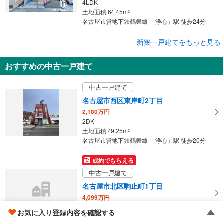
4LDK
土地面積 64.45m
2
名古屋市営地下鉄鶴舞線 「浄心」駅 徒歩24分
成約でもらえる
新築一戸建てをもっと見る
新築一戸建て
おすすめの中古一戸建て
名古屋市西区枇杷島5丁目
4,090万円
中古一戸建て
3LDK
土地面積 98.19m
2
名古屋市西区東岸町2丁目
名古屋市営地下鉄鶴舞線 「浄心」駅 徒歩16分
2,180万円
2DK
土地面積 49.25m
2
名古屋市営地下鉄鶴舞線 「浄心」駅 徒歩20分
成約でもらえる
中古一戸建て
名古屋市北区駒止町1丁目
4,099万円
3SLDK
お気に入り登録内容を確認する
土地面積 85.12m
2