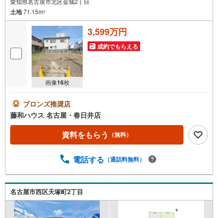
愛知県名古屋市北区金城2丁目
土地
71.15m
2
3,599万円
成約でもらえる
画像
16
枚
ブロンズ推奨店
藤和ハウス 名古屋・春日井店
資料をもらう
（無料）
電話する
（通話料無料）
名古屋市西区天塚町2丁目