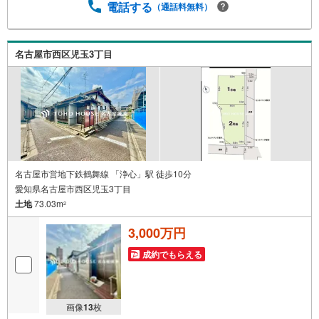
電話する
（通話料無料）
ます。・車でご自宅や最寄り駅等、ご指定の場所まで送迎
します。・チャイルドシートのご用意ございます。◎個別F
P相談会 無料物件のご紹介だけでなく住宅ローン・資金
のご相談、まずは家探しについて話を聞きたいという方も
名古屋市西区児玉3丁目
大歓迎です！年間8000棟以上の限定物件を発表しているオ
ープンハウスだから出会える物件が多数ございます。ぜひ
お気軽にご連絡・ご相談ください！※限定物件:当社のみ、
もしくは当社を含めた数社でのみご紹介可能なオープンハ
ウス・ディベロップメントの物件
名古屋市営地下鉄鶴舞線 「浄心」駅 徒歩10分
愛知県名古屋市西区児玉3丁目
土地
73.03m
2
3,000万円
成約でもらえる
画像
13
枚