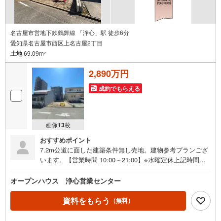
名古屋市営地下鉄鶴舞線 「浄心」駅 徒歩6分
愛知県名古屋市西区上名古屋2丁目
土地
69.09m
2
2,890万円
成約でもらえる
画像
13
枚
おすすめポイント
7.2m公道に面した建築条件無し売地。建物参考プランござ
います。【営業時間 10:00～21:00】※水曜定休上記時間は
お電話が繋がりやすくなっております。ぜひお気軽にご連
絡ください！現地を見学される場合は「室内・現地を見学
オープンハウス 浄心営業センター
する（無料）」ボタンよりご希望の日時をご記入いただけ
ますとスムーズにご案内が可能です。◎現地のご案内につ
資料をもらう
（無料）
いて・平日や夜遅い時間帯もご案内が可能 ※定休日を除
く・経験豊富なスタッフが物件詳細を丁寧にご説明いたし