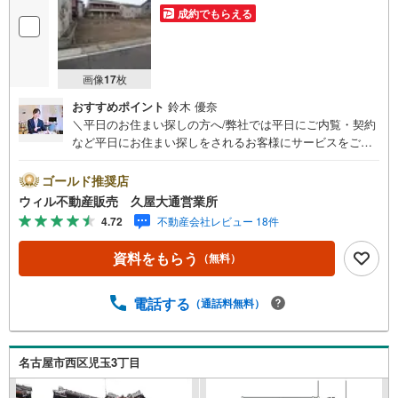
成約でもらえる
画像
17
枚
おすすめポイント
鈴木 優奈
＼平日のお住まい探しの方へ/弊社では平日にご内覧・契約
など平日にお住まい探しをされるお客様にサービスをご用
意しています。＼お仕事で忙しい方へ/午前10時から午後7
時まで”毎日”営業しています。事前にご予約頂きましたら営
ゴールド推奨店
業時間外でのご内覧もご対応いたします。＼本物件の他に
ウィル不動産販売 久屋大通営業所
も気になる物件がある方へ/不動産業者間で不動産情報が共
4.72
不動産会社レビュー 18件
有されているので、名古屋市全域や、その他隣接エリアで
もご内覧が可能です！ 【ウィル不動産販売 久屋大通営業
資料をもらう
（無料）
所】◎地下鉄東山線「栄」駅7A出口から徒歩1分、名城線
「久屋大通」駅7A出口から徒歩1分◎お子様が遊べるキッ
ズスペースあり◎営業時間 10:00～19:00（定休日無し） 上
電話する
（通話料無料）
記時間はお電話が繋がりやすくなっております。ぜひお気
軽にご連絡下さい！現地を見学される場合は「室内・現地
を見学する（無料）」ボタンよりご希望の日時をご記入い
名古屋市西区児玉3丁目
ただけますとスムーズにご案内が可能です。