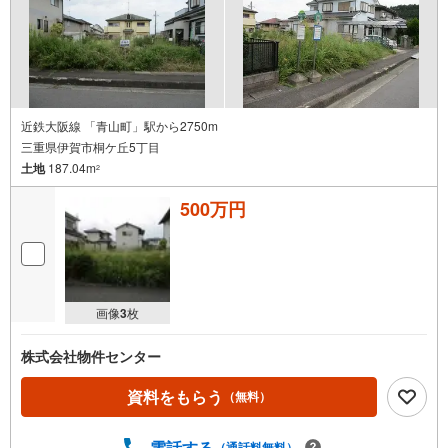
近鉄大阪線 「青山町」駅から2750m
三重県伊賀市桐ケ丘5丁目
土地
187.04m
2
500万円
画像
3
枚
株式会社物件センター
資料をもらう
（無料）
電話する
（通話料無料）