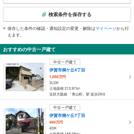
検
索
検索条件を保存する
条
件
保存した条件の確認・通知設定の変更・解除は
マイページ
から行
で
えます。
通
知
おすすめの中古一戸建て
を
受
中古一戸建て
け
伊賀市桐ケ丘4丁目
取
1,050万円
る
3LDK
・
土地面積 213.97m
2
条
近鉄大阪線 「青山町」駅 徒歩29分
件
を
中古一戸建て
マ
伊賀市桐ケ丘7丁目
イ
400万円
ペ
4DK
ー
土地面積 188.08m
2