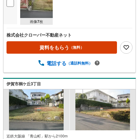
画像
7
枚
株式会社クローバー不動産ネット
資料をもらう
（無料）
電話する
（通話料無料）
伊賀市桐ケ丘3丁目
近鉄大阪線 「青山町」駅から2100m