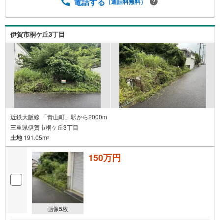
電話する
（通話料無料）
伊賀市桐ケ丘3丁目
近鉄大阪線 「青山町」駅から2000m
三重県伊賀市桐ケ丘3丁目
土地
191.05m
2
150万円
画像
5
枚