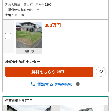
近鉄大阪線 「青山町」駅から2290m
三重県伊賀市桐ケ丘3丁目
土地
193.99m
2
380万円
画像
3
枚
株式会社物件センター
資料をもらう
（無料）
電話する
（通話料無料）
伊賀市桐ケ丘5丁目