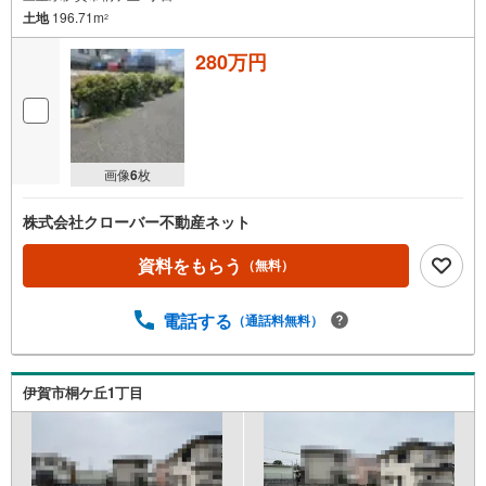
土地
196.71m
2
280万円
画像
6
枚
株式会社クローバー不動産ネット
資料をもらう
（無料）
電話する
（通話料無料）
伊賀市桐ケ丘1丁目