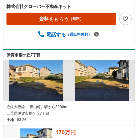
株式会社クローバー不動産ネット
資料をもらう
（無料）
電話する
（通話料無料）
伊賀市桐ケ丘7丁目
近鉄大阪線 「青山町」駅から3200m
三重県伊賀市桐ケ丘7丁目
土地
193.26m
2
170万円