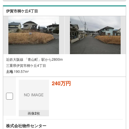
伊賀市桐ケ丘4丁目
近鉄大阪線 「青山町」駅から2800m
三重県伊賀市桐ケ丘4丁目
土地
190.57m
2
240万円
画像
2
枚
株式会社物件センター