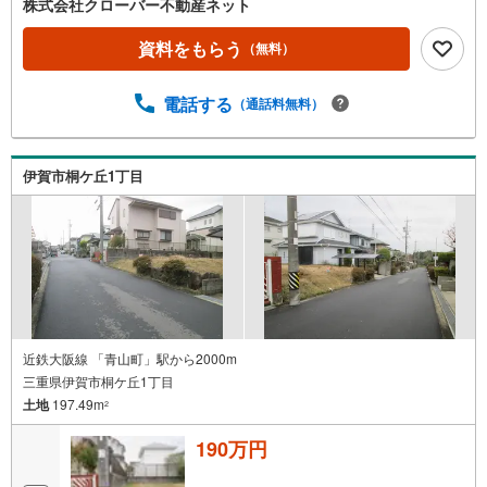
株式会社クローバー不動産ネット
資料をもらう
（無料）
電話する
（通話料無料）
伊賀市桐ケ丘1丁目
近鉄大阪線 「青山町」駅から2000m
三重県伊賀市桐ケ丘1丁目
土地
197.49m
2
190万円