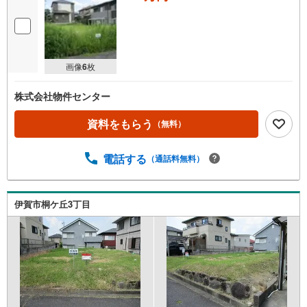
画像
6
枚
株式会社物件センター
資料をもらう
（無料）
電話する
（通話料無料）
伊賀市桐ケ丘3丁目