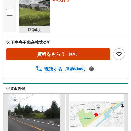
画像
6
枚
大正中央不動産株式会社
資料をもらう
（無料）
電話する
（通話料無料）
伊賀市阿保