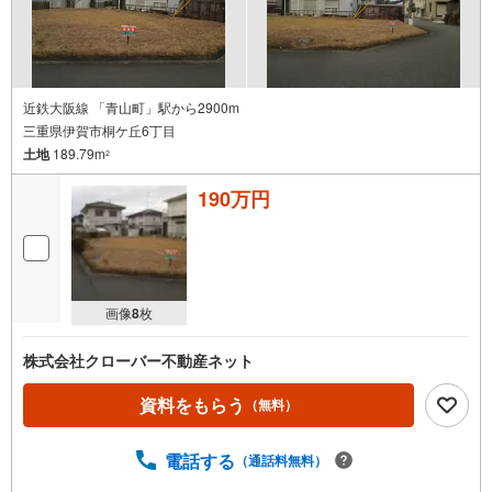
近鉄大阪線 「青山町」駅から2900m
三重県伊賀市桐ケ丘6丁目
土地
189.79m
2
190万円
画像
8
枚
株式会社クローバー不動産ネット
資料をもらう
（無料）
電話する
（通話料無料）