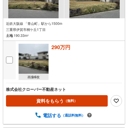
近鉄大阪線 「青山町」駅から1500m
三重県伊賀市桐ケ丘1丁目
土地
190.33m
2
290万円
画像
6
枚
株式会社クローバー不動産ネット
資料をもらう
（無料）
電話する
（通話料無料）