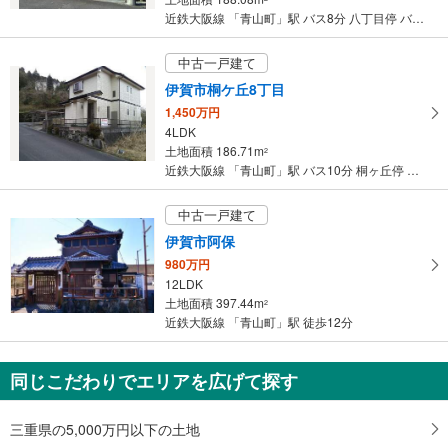
ジ
近鉄大阪線 「青山町」駅 バス8分 八丁目停 バス停下車 徒歩1分
に
保
中古一戸建て
存
伊賀市桐ケ丘8丁目
す
1,450万円
る
4LDK
土地面積 186.71m
2
近鉄大阪線 「青山町」駅 バス10分 桐ヶ丘停 バス停下車 徒歩4分
中古一戸建て
伊賀市阿保
980万円
12LDK
土地面積 397.44m
2
近鉄大阪線 「青山町」駅 徒歩12分
同じこだわりでエリアを広げて探す
三重県の5,000万円以下の土地