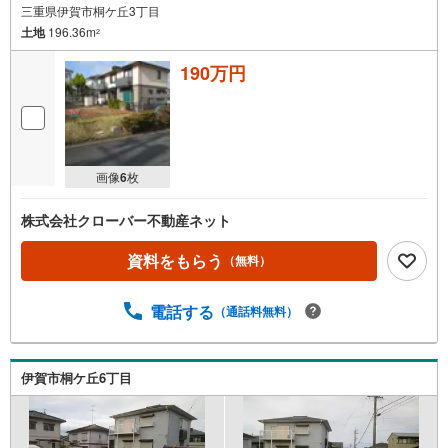
三重県伊賀市桐ケ丘3丁目
土地
196.36m
2
190万円
画像
6
枚
株式会社クローバー不動産ネット
資料をもらう
（無料）
電話する
（通話料無料）
伊賀市桐ケ丘6丁目