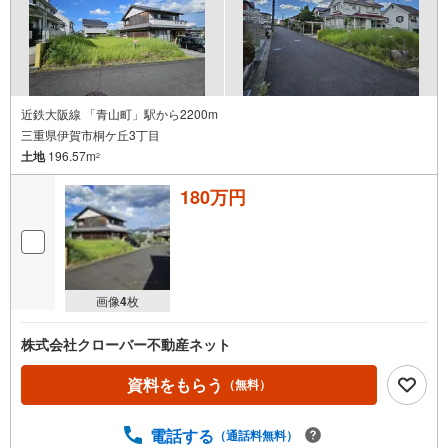
近鉄大阪線 「青山町」駅から2200m
三重県伊賀市桐ケ丘3丁目
土地
196.57m
2
180万円
画像
4
枚
株式会社クローバー不動産ネット
資料をもらう
（無料）
電話する
（通話料無料）