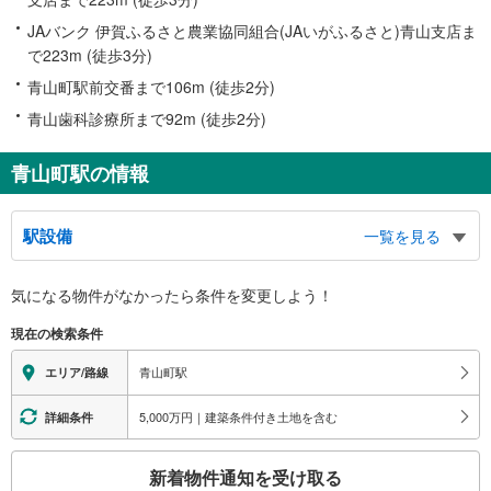
JAバンク 伊賀ふるさと農業協同組合(JAいがふるさと)青山支店ま
で223m (徒歩3分)
青山町駅前交番まで106m (徒歩2分)
青山歯科診療所まで92m (徒歩2分)
青山町駅の情報
駅設備
一覧を見る
バリアフリー状況
気になる物件がなかったら
条件を変更しよう！
※段差なしでの移動経路
（○：有り △：要駅員設備 ×：無し）
現在の検索条件
地上⇔改札：○
改札⇔ホーム：△（階段昇降機（チェアメイト））
青山町駅
エリア/路線
その他
・階段昇降機（チェアメイト）
5,000万円｜建築条件付き土地を含む
詳細条件
こ
新着物件通知を受け取る
の