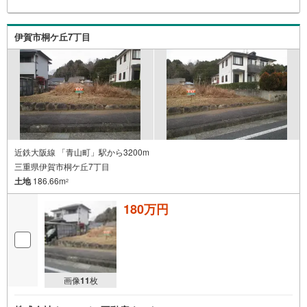
伊賀市桐ケ丘7丁目
近鉄大阪線 「青山町」駅から3200m
三重県伊賀市桐ケ丘7丁目
土地
186.66m
2
180万円
画像
11
枚