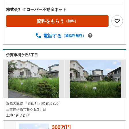
ペ
ー
株式会社クローバー不動産ネット
ジ
に
資料をもらう
（無料）
保
存
電話する
（通話料無料）
す
る
伊賀市桐ケ丘3丁目
近鉄大阪線 「青山町」駅 徒歩25分
三重県伊賀市桐ケ丘3丁目
土地
194.12m
2
300万円