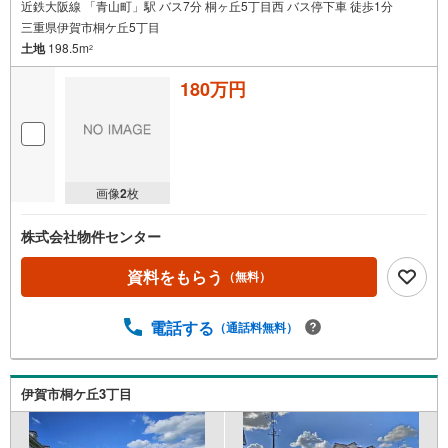
近鉄大阪線 「青山町」駅 バス7分 桐ヶ丘5丁目西 バス停下車 徒歩1分
三重県伊賀市桐ケ丘5丁目
土地
198.5m
2
180万円
画像
2
枚
株式会社物件センター
資料をもらう
（無料）
電話する
（通話料無料）
伊賀市桐ケ丘3丁目