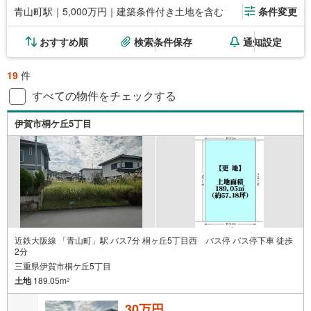
青山町駅｜5,000万円｜建築条件付き土地を含む
条件変更
おすすめ順
検索条件保存
通知設定
19
件
すべての物件をチェックする
伊賀市桐ケ丘5丁目
近鉄大阪線 「青山町」駅 バス7分 桐ヶ丘5丁目西 バス停 バス停下車 徒歩
2分
三重県伊賀市桐ケ丘5丁目
土地
189.05m
2
30万円