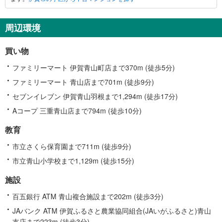
に
関
す
周辺環境
る
情
買い物
報
ファミリーマート 伊賀青山町店まで370m (徒歩5分)
ファミリーマート 青山店まで701m (徒歩9分)
セブンイレブン 伊賀青山羽根まで1,294m (徒歩17分)
Aコープ 三重青山店まで794m (徒歩10分)
教育
市立さくら保育園まで711m (徒歩9分)
市立青山小学校まで1,129m (徒歩15分)
施設
百五銀行 ATM 青山複合施設まで202m (徒歩3分)
JAバンク ATM 伊賀ふるさと農業協同組合(JAいがふるさと)青山
支店まで223m (徒歩3分)