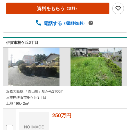
資料をもらう
（無料）
電話する
（通話料無料）
伊賀市桐ケ丘3丁目
近鉄大阪線 「青山町」駅から2100m
三重県伊賀市桐ケ丘3丁目
土地
190.42m
2
250万円