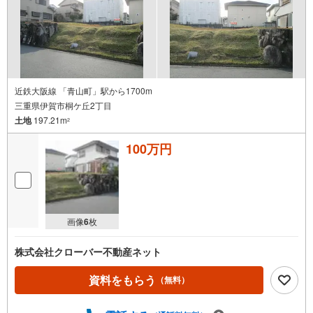
近鉄大阪線 「青山町」駅から1700m
三重県伊賀市桐ケ丘2丁目
土地
197.21m
2
100万円
画像
6
枚
株式会社クローバー不動産ネット
資料をもらう
（無料）