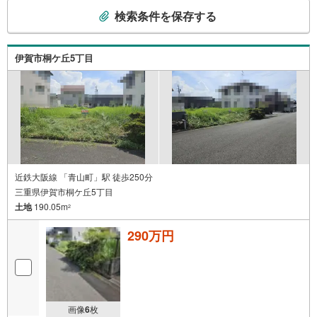
こ
検索条件を保存する
の
検
索
伊賀市桐ケ丘5丁目
条
件
で
通
知
を
受
け
近鉄大阪線 「青山町」駅 徒歩250分
三重県伊賀市桐ケ丘5丁目
取
土地
190.05m
る
2
・
290万円
条
件
を
マ
イ
画像
6
枚