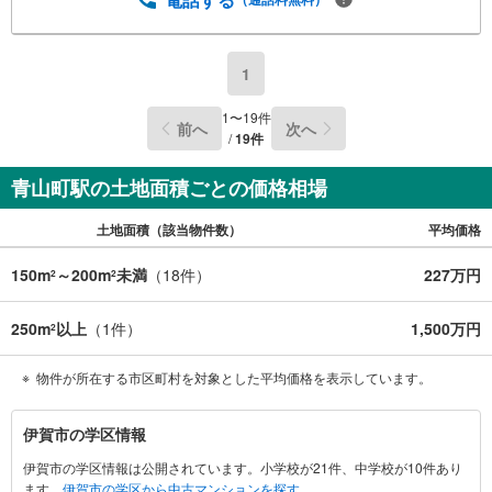
1
1
〜
19
件
前へ
次へ
/
19
件
青山町駅の土地面積ごとの価格相場
土地面積（該当物件数）
平均価格
150m
～200m
未満
（
18
件）
227万円
2
2
250m
以上
（
1
件）
1,500万円
2
物件が所在する市区町村を対象とした平均価格を表示しています。
伊
伊賀市の学区情報
賀
伊賀市の学区情報は公開されています。小学校が21件、中学校が10件あり
市
ます。
伊賀市の学区から中古マンションを探す