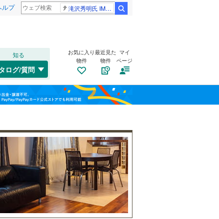
ヘルプ
滝沢秀明氏 IMPACT26
検索
お気に入り
最近見た
マイ
知る
物件
物件
ページ
千歳線
(
9
)
タログ/質問
日高本線
(
0
)
南道路
（
0
）
福島
宗谷本線
(
0
)
(
1
)
(
1
)
(
0
)
古家あり
（
0
）
栃木
群馬
山梨
東北本線
(
1,013
)
川越線
(
284
)
吾妻線
(
31
)
日光線
(
125
)
仙石線
(
159
)
小学校まで1km以内
（
0
）
和歌山
大船渡線
(
1
)