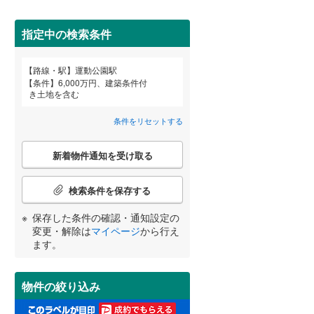
田沢湖線
(
5
)
指定中の検索条件
八戸線
(
0
)
磐越西線
(
33
)
詳しく見る
路線・駅
運動公園駅
宮崎
鹿児島
沖縄
条件
6,000万円、建築条件付
陸羽西線
(
1
)
き土地を含む
左沢線
(
23
)
条件をリセットする
津軽線
(
2
)
こ
する
る
条件をリセットする
条件をリセットする
条件をリセットする
条件をリセットする
条件をリセットする
条件をリセットする
新着物件通知を受け取る
の
信越本線
(
33
)
検
索
検索条件を保存する
弥彦線
(
0
)
条
件
保存した条件の確認・通知設定の
総武本線
(
787
)
で
変更・解除は
マイページ
から行え
通
ます。
知
京葉線
(
88
)
を
受
久留里線
(
176
)
物件の絞り込み
け
取
山手線
(
4
)