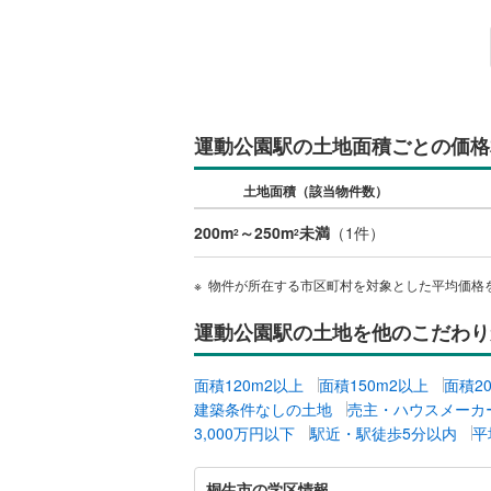
越美北線
(
氷見線
(
2
)
紀勢本線（
運動公園駅の土地面積ごとの価格
桜島線
(
8
)
土地面積（該当物件数）
加古川線
(
200m
～250m
未満
（
1
件）
赤穂線
(
38
2
2
宇野線
(
26
物件が所在する市区町村を対象とした平均価格
福塩線
(
67
運動公園駅の土地を他のこだわり
岩徳線
(
22
面積120m2以上
面積150m2以上
面積2
小野田線
(
建築条件なしの土地
売主・ハウスメーカ
3,000万円以下
駅近・駅徒歩5分以内
平
舞鶴線
(
1
)
木次線
(
1
)
桐
桐生市の学区情報