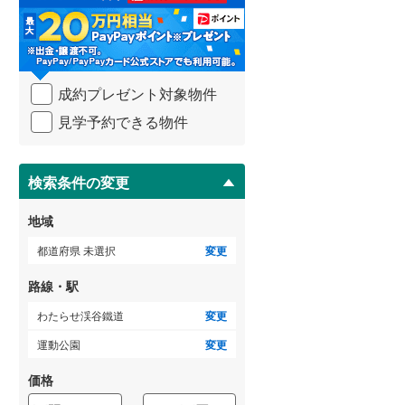
る
・
武蔵野線
(
790
)
条
件
横須賀線
(
249
)
を
成約プレゼント対象物件
マ
青梅線
(
307
)
イ
見学予約できる物件
ペ
小海線
(
36
)
ー
ジ
京浜東北線
(
658
)
に
検索条件の変更
総武線
(
448
)
保
存
地域
御殿場線
(
104
)
す
る
都道府県 未選択
変更
中央本線（JR東海）
(
362
)
路線・駅
太多線
(
80
)
わたらせ渓谷鐵道
変更
名松線
(
4
)
運動公園
変更
東海道本線（JR西日本）
(
550
)
価格
小浜線
(
6
)