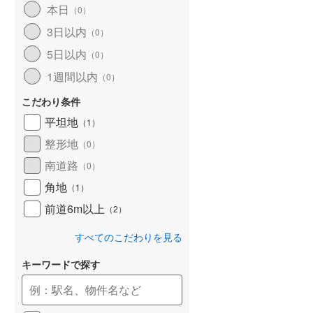
本日
（
0
）
和歌山線
(
120
)
3日以内
（
0
）
東西線
(
25
)
5日以内
（
0
）
予讃線
(
31
)
1週間以内
（
0
）
高徳線
(
21
)
こだわり条件
牟岐線
(
9
)
平坦地
（
1
）
整形地
（
0
）
山陽本線（JR九州）
(
8
)
南道路
（
0
）
篠栗線
(
50
)
角地
（
1
）
指宿枕崎線
(
238
)
前道6m以上
（
2
）
筑肥線
(
45
)
すべてのこだわりを見る
久大本線
(
60
)
キーワードで探す
日田彦山線
(
19
)
筑豊本線
(
46
)