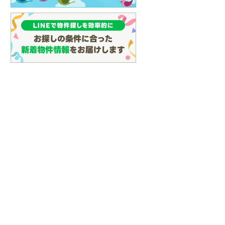
(
100
)
名古屋市営地下鉄鶴舞線
(
131
)
名古屋市営地下鉄名港線
(
45
)
OsakaMetro長堀鶴見緑地線
(
28
)
OsakaMetro谷町線
(
68
)
OsakaMetro千日前線
(
20
)
神戸市営地下鉄海岸線
(
4
)
福岡市地下鉄七隈線
(
140
)
函館市電宝来・谷地頭線
(
0
)
真岡鐵道
(
10
)
山形鉄道フラワー長井線
(
0
)
えちごトキめき鉄道妙高はねうまラ