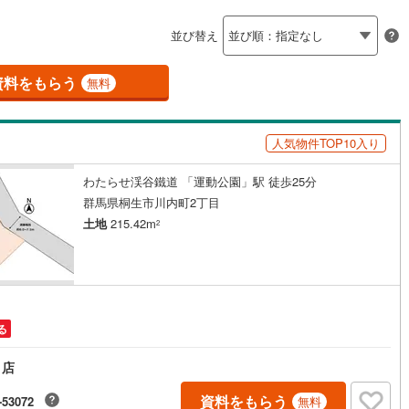
島根
岡山
広島
山口
釜石線
(
0
)
ン内見(相談)可
（
0
）
IT重説可
（
0
）
並び替え
花輪線
(
1
)
香川
愛媛
高知
保存した条件を見る
磐越東線
(
37
)
資料をもらう
ン対応とは？
無料
佐賀
長崎
熊本
大分
陸羽東線
(
23
)
人気物件TOP10入り
57
)
米坂線
(
0
)
わたらせ渓谷鐵道 「運動公園」駅 徒歩25分
五能線
(
0
)
この条件で検索する
この条件で検索する
この条件で検索する
この条件で検索する
この条件で検索する
この条件で検索する
市区町村以下を選択
市区町村を選択す
駅を選択する
群馬県桐生市川内町2丁目
5
)
白新線
(
5
)
土地
215.42m
2
越後線
(
15
)
ライン（宇都宮～逗子）
湘南新宿ライン（前橋～小田原）
(
965
)
る
8
)
内房線
(
477
)
り店
4
)
鹿島線
(
4
)
資料をもらう
-53072
無料
9
)
東海道本線
(
568
)