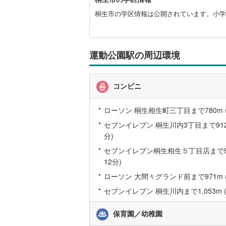
生
桜井線
(
66
市
桐生市の学区情報は公開されています。小学
に
阪和線
(
12
関
す
おおさか
る
運動公園駅の周辺環境
情
内子線
(
0
)
報
コンビニ
鳴門線
(
2
)
土讃線
(
10
ローソン 桐生相生町三丁目まで780m (
鹿児島本
セブンイレブン 桐生川内3丁目まで912m
分)
三角線
(
10
セブンイレブン桐生相生５丁目店まで95
12分)
長崎本線
(
ローソン 大間々グランド前まで971m (
佐世保線
(
セブンイレブン 桐生川内まで1,053m (
豊肥本線
(
保育園／幼稚園
日南線
(
20