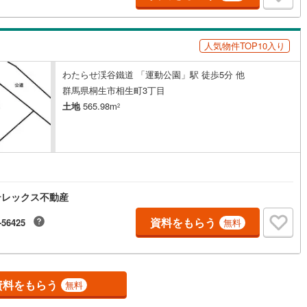
5
)
鶴見線
(
48
)
人気物件TOP10入り
7
)
根岸線
(
106
)
1
)
中央本線（JR東日本）
(
905
)
わたらせ渓谷鐵道 「運動公園」駅 徒歩5分 他
群馬県桐生市相生町3丁目
162
)
八高線
(
685
)
土地
565.98m
2
10
)
大糸線（JR東日本）
(
11
)
各駅停車）
(
242
)
埼京線
(
279
)
)
東海道本線（JR東海）
(
915
)
テレックス不動産
9
)
飯田線
(
356
)
資料をもらう
-56425
無料
)
高山本線（JR東海）
(
44
)
JR東海）
(
83
)
紀勢本線（JR東海）
(
9
)
博多南線
(
27
)
資料をもらう
無料
R西日本）
(
1
)
北陸本線
(
32
)