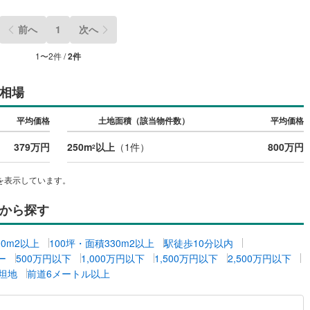
5
)
七尾線
(
2
)
前へ
1
次へ
高山本線（JR西日本）
(
1
)
1
〜
2
件 /
2
件
JR西日本）
(
59
)
湖西線
(
203
)
相場
福知山線
(
211
)
平均価格
土地面積（該当物件数）
平均価格
53
)
播但線
(
123
)
379万円
250m
以上
（
1
件）
800万円
)
津山線
(
15
)
2
)
伯備線
(
33
)
を表示しています。
)
呉線
(
96
)
から探す
)
山口線
(
3
)
00m2以上
100坪・面積330m2以上
駅徒歩10分以内
2
)
美祢線
(
0
)
ー
500万円以下
1,000万円以下
1,500万円以下
2,500万円以下
坦地
前道6メートル以上
因美線
(
20
)
草津線
(
67
)