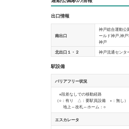
出口情報
名古屋市
名古屋市
神戸総合運動公
南出口
ールド神戸,神戸
京都市営
神戸
OsakaMe
北出口１・２
神戸流通センター
OsakaMe
駅設備
OsakaMe
福岡市地
バリアフリー状況
※段差なしでの移動経路
私鉄・その他
札幌市電
(
（○：有り △：要駅員設備 ×：無し）
道南いさ
地上⇔改札⇔ホーム：○
阿武隈急
エスカレータ
秋田内陸