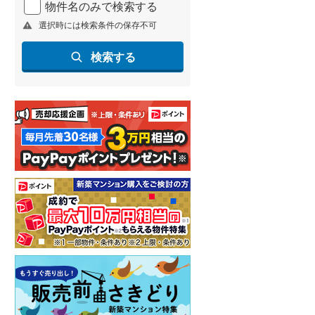
物件名のみで検索する
北海道新幹線
(
1
)
選択時には検索条件の保存不可
山形新幹線
(
247
)
検索する
東海道新幹線
(
364
)
九州新幹線
(
134
)
札幌市営地下鉄東豊線
(
9
)
東京メトロ銀座線
(
1
)
東京メトロ日比谷線
(
8
)
東京メトロ有楽町線
(
46
)
東京メトロ副都心線
(
45
)
都営新宿線
(
151
)
横浜市営地下鉄グリーンライン