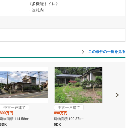
《多機能トイレ》
・改札内
道
(
10
)
北越急行ほくほく線
(
1
)
て銀河鉄道
(
6
)
青い森鉄道
(
4
)
弘南線
(
0
)
弘南鉄道大鰐線
(
0
)
鉄道鳥海山ろく線
(
1
)
福島交通飯坂線
(
39
)
この条件の一覧を見る
長野線
(
4
)
上田電鉄別所線
(
3
)
イトレール
(
98
)
関東鉄道竜ケ崎線
(
8
)
鉄道大洗鹿島線
(
129
)
ひたちなか海浜鉄道湊線
(
9
)
65
)
千葉都市モノレール
(
133
)
鉄道上毛線
(
86
)
秩父鉄道
(
58
)
中古一戸建て
中古一戸建て
中古一戸
線
(
46
)
つくばエクスプレス
(
187
)
800万円
898万円
998万円
建物面積 114.58m
建物面積 100.87m
建物面積 84.
2
2
396
)
京成押上線
(
28
)
6DK
5DK
5SDK