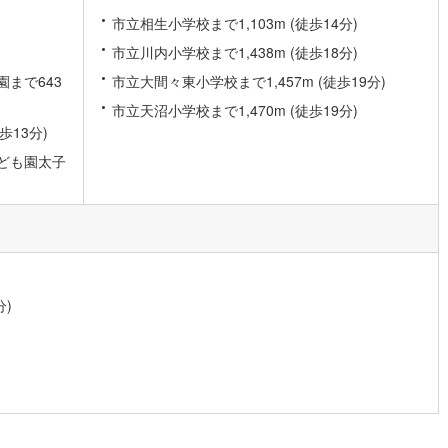
10
)
宮崎空港線
(
4
)
市立相生小学校まで1,103m (徒歩14分)
市立川内小学校まで1,438m (徒歩18分)
線
(
338
)
上越新幹線
(
144
)
まで643
市立大間々東小学校まで1,457m (徒歩19分)
線
(
158
)
北陸新幹線
(
222
)
市立天沼小学校まで1,470m (徒歩19分)
線
(
154
)
北陸新幹線（JR西日本）
(
8
)
歩13分)
ども園太子
幹線
(
1
)
地下鉄南北線
(
11
)
札幌市営地下鉄東西線
(
13
)
下鉄南北線
(
222
)
仙台市地下鉄東西線
(
82
)
ロ丸ノ内線
(
18
)
東京メトロ丸ノ内方南支線
(
10
)
分)
ロ東西線
(
86
)
東京メトロ千代田線
(
39
)
ロ半蔵門線
(
5
)
東京メトロ南北線
(
27
)
線
(
16
)
都営三田線
(
27
)
戸線
(
26
)
横浜市営地下鉄ブルーライン
(
306
)