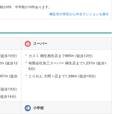
)
片町線
(
101
)
校が0件、中学校が10件あります。
桐生市の学区から中古マンションを探す
1
)
関西空港線
(
2
)
東線
(
58
)
本四備讃線
(
7
)
予土線
(
0
)
スーパー
徳島線
(
6
)
1
)
土讃線
(
9
)
徒歩10分)
カスミ 桐生相生店まで885m (徒歩12分)
線
(
512
)
香椎線
(
63
)
 (徒歩12
有限会社魚三スーパー 桐生店まで1,237m (徒歩1
6分)
)
肥薩線
(
4
)
7m (徒歩
とりせん 大間々店まで1,396m (徒歩18分)
18
)
唐津線
(
1
)
徒歩13分)
2
)
大村線
(
1
)
徒歩14分)
59
)
日豊本線
(
305
)
小学校
)
吉都線
(
9
)