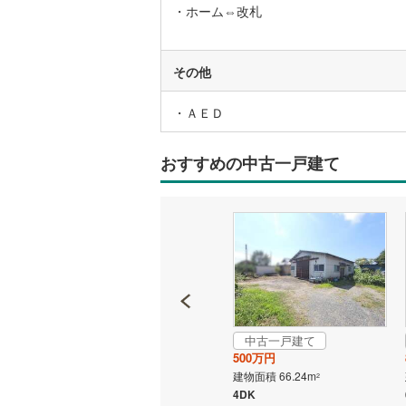
・ホーム⇔改札
いすみ鉄
その他
IGRいわ
・ＡＥＤ
弘南鉄道
由利高原
おすすめの中古一戸建て
長野電鉄
宇都宮ラ
鹿島臨海
小湊鐵道
(
上毛電気
中古一戸建て
成約でもらえる
流鉄流山
500万円
中古一戸建て
建物面積 66.24m
2
699万円
京成本線
(
4DK
建物面積 90.28m
2