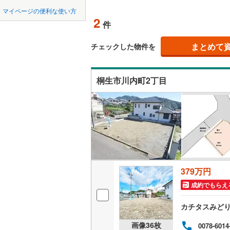
中国
鳥取
北上線
(
1
)
マイページの便利な使い方
オンライ
2
件
山田線
(
6
)
四国
徳島
大湊線
(
0
)
まとめて
オンライ
チェックした物件を
九州・沖縄
福岡
只見線
(
4
)
桐生市川内町2丁目
奥羽本線
(
男鹿線
(
1
)
0
0
0
0
0
0
該当物件
該当物件
該当物件
該当物件
該当物件
該当物件
件
件
件
件
件
件
羽越本線
(
飯山線
(
0
)
湘南新宿
379万円
(
805
)
成約でもらえ
外房線
(
75
カチタスみど
成田線
(
14
画像
36
枚
0078-6014
東金線
(
27