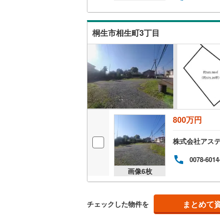
南武線
(
24
桐生市相生町3丁目
横浜線
(
90
相模線
(
73
五日市線
(
篠ノ井線
(
常磐線（
800万円
伊東線
(
47
株式会社アス
身延線
(
16
0078-6014
武豊線
(
38
画像
6
枚
関西本線（
参宮線
(
3
)
まとめて
チェックした物件を
大糸線（J