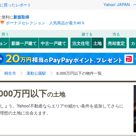
Yahoo! JAPAN
際に買ったレポート
と便利に
新規取得
ボーナスセレクション 人気商品が最大40％
検索条件を保存しました
買う
建てる
売る
29
)
札沼線
(
7
)
建ち方、日当たり
ョン
新築一戸建て
中古一戸建て
注文住宅
土地
売却査定
カ
この検索条件の新着物件通知は、
マイページ
から設定できます。
室蘭本線
(
6
)
以上
（
2
）
角地
（
1
）
岩手
宮城
秋田
山形
23
)
富良野線
(
0
)
)
(
2
)
(
3
)
(
4
)
(
1
)
(
1
)
(
1
)
1
）
整形地
（
0
）
運動公園駅、6,000万円、建築条件付き土地を含む
神奈川
埼玉
千葉
茨城
1
)
釧網本線
(
0
)
桐生市
運動公園駅
6,000万円以下の物件一覧
契約、入居関連など
4
)
水郡線
(
131
)
長野
富山
石川
福井
)
(
0
)
(
0
)
,000万円以下
（
0
）
第一種低層住居専用地域
（
0
）
の土地
1
)
上越線
(
48
)
閉じる
閉じる
お気に入りリストを見る
お気に入りリストを見る
閉じる
閉じる
岐阜
静岡
三重
ましょう。Yahoo!不動産ならエリアや細かい条件を追加してさらに
検索条件を保存する
9
)
水戸線
(
47
)
の理想の土地に出会えます。
)
仙山線
(
159
)
マイページ
駅が始発駅
（
0
）
海まで2km以内
（
0
）
兵庫
京都
滋賀
奈良
)
気仙沼線
(
3
)
応