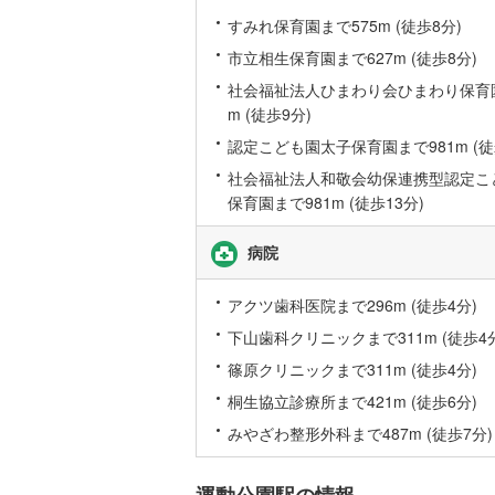
後藤寺線
(
すみれ保育園まで575m (徒歩8分)
市立相生保育園まで627m (徒歩8分)
東北新幹
社会福祉法人ひまわり会ひまわり保育園
秋田新幹
m (徒歩9分)
山陽新幹
認定こども園太子保育園まで981m (徒
社会福祉法人和敬会幼保連携型認定こ
西九州新
保育園まで981m (徒歩13分)
地下鉄
札幌市営
病院
仙台市地
アクツ歯科医院まで296m (徒歩4分)
東京メト
下山歯科クリニックまで311m (徒歩4
東京メト
篠原クリニックまで311m (徒歩4分)
桐生協立診療所まで421m (徒歩6分)
東京メト
みやざわ整形外科まで487m (徒歩7分)
都営浅草
都営大江
運動公園駅の情報