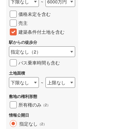
下限なし
6000万円
~
城端線
(
0
)
価格未定を含む
関西本線（JR西日本）
(
256
)
売主
大阪環状線
(
53
)
建築条件付土地を含む
山陽本線（JR西日本）
(
432
)
駅からの徒歩分
姫新線
(
125
)
指定なし
（
2
）
吉備線
(
23
)
バス乗車時間も含む
芸備線
(
58
)
土地面積
下限なし
上限なし
~
可部線
(
78
)
宇部線
(
2
)
敷地の権利形態
山陰本線
(
254
)
所有権のみ
（
2
）
境線
(
13
)
情報公開日
指定なし
（
2
）
奈良線
(
120
)