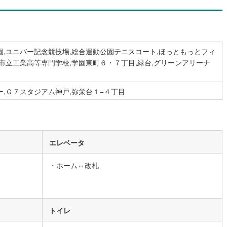
営地下鉄東山線
(
194
)
名古屋市営地下鉄名城線
(
182
)
営地下鉄桜通線
(
134
)
名古屋市営地下鉄上飯田線
(
40
)
園,ユニバー記念競技場,総合運動公園テニスコート,ほっともっとフィ
市立工業高等専門学校,学園東町６・７丁目,緑台,グリーンアリーナ
地下鉄烏丸線
(
100
)
京都市営地下鉄東西線
(
105
)
tro今里筋線
(
46
)
OsakaMetro御堂筋線
(
62
)
,Ｇ７スタジアム神戸,弥栄台１−４丁目
tro四つ橋線
(
13
)
OsakaMetro中央線
(
28
)
tro堺筋線
(
3
)
神戸市営地下鉄西神・山手線
(
42
)
下鉄空港線
(
48
)
福岡市地下鉄箱崎線
(
2
)
エレベータ
・ホーム⇔改札
3
)
函館市電
(
0
)
りび鉄道
(
0
)
わたらせ渓谷鐵道
(
19
)
行
(
42
)
会津鉄道
(
4
)
トイレ
縦貫鉄道
(
0
)
しなの鉄道北しなの線
(
3
)