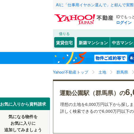
AIに「仕事用イヤホン選んで」と頼んで実
IDでもっ
ログイン
借りる
北海道
JR
北海道
函館本線
(
こだわり条件
配置、向き、
賃貸住宅
新築マンション
中古マンシ
石勝線
(
0
)
前道6m
東北
青森
根室本線
(
(
7
)
(
0
)
(
2
平坦地
（
関東
東京
石北本線
(
Yahoo!不動産トップ
土地
群馬県
販売、価格、
常磐線
(
56
信越・北陸
新潟
(
0
)
(
0
)
(
0
6
更地渡し
運動公園駅（群馬県）の
高崎線
(
47
東海
愛知
お気に入りから資料請求
理想の土地を6,000万円以下から探し
立地
両毛線
(
26
詳しく検索できるので6,000万円以下
烏山線
(
90
気になる物件を
最寄りの
近畿
大阪
お気に入りに
石巻線
(
45
追加してみましょう
オンライン対