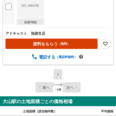
画像
10
枚
アドキャスト 池袋支店
資料をもらう
（無料）
電話する
（通話料無料）
1
1
〜
1
件
前へ
次へ
/
1
件
大山駅の土地面積ごとの価格相場
土地面積（該当物件数）
平均価格