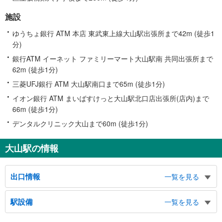
施設
ゆうちょ銀行 ATM 本店 東武東上線大山駅出張所まで42m (徒歩1
分)
銀行ATM イーネット ファミリーマート大山駅南 共同出張所まで
62m (徒歩1分)
三菱UFJ銀行 ATM 大山駅南口まで65m (徒歩1分)
イオン銀行 ATM まいばすけっと大山駅北口店出張所(店内)まで
66m (徒歩1分)
デンタルクリニック大山まで60m (徒歩1分)
大山駅の情報
出口情報
一覧を見る
北口
駅設備
一覧を見る
文化会館、グリーンホール、健康長寿医療センター、板橋区役所、板橋警察・
消防署方面
バリアフリー状況