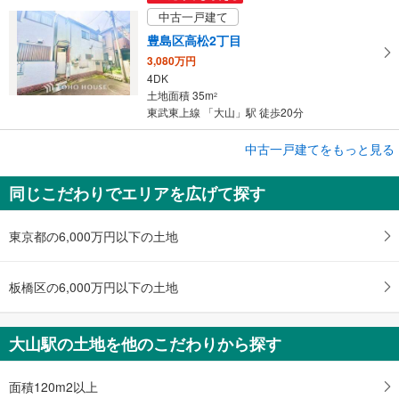
中古一戸建て
豊島区高松2丁目
3,080万円
4DK
土地面積 35m
2
東武東上線 「大山」駅 徒歩20分
中古一戸建てをもっと見る
中古一戸建て
板橋区大山西町
同じこだわりでエリアを広げて探す
3,280万円
15K
土地面積 115.63m
2
東京都の6,000万円以下の土地
東武東上線 「大山」駅 徒歩11分
板橋区の6,000万円以下の土地
大山駅の土地を他のこだわりから探す
面積120m2以上