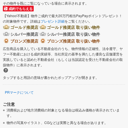
その物件を既にご覧になっている場合に表示されます。
成約でもらえる
【Yahoo!不動産】物件ご成約で最大20万円相当PayPayポイントプレゼント！
の対象物件です。詳細は
プレゼント詳細
をご覧ください。
ゴールド推奨店
ゴールド推奨店 取り扱い物件
シルバー推奨店
シルバー推奨店 取り扱い物件
ブロンズ推奨店
ブロンズ推奨店 取り扱い物件
広告商品を購入している不動産会社のうち、物件情報の正確性、法令遵守、ヤ
フー不動産における成約実績等、当社所定の基準を満たした優良な店舗運営を
実践していると認めた不動産会社（もしくは当該認定を受けた不動産会社の取
扱物件）に表示されます。
タップすると用語の意味が書かれたポップアップが開きます。
PRマークについて
ご注意
消費税および地方消費税の対象となる場合は税込み価格が表示されていま
す。
物件の写真やイラスト、CGなどは実際と異なる場合があります。