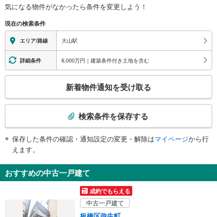
南口
気になる物件がなかったら
条件を変更しよう！
※段差なしでの移動経路
日大板橋病院、ハッピーロード商店街、板橋区役所、板橋警察署、税務署、文
（○：有り △：要駅員設備 ×：無し）
現在の検索条件
化会館、健康長寿医療センター、豊島病院、グリーンホール
地上⇔改札⇔ホーム：○
東口（臨時口）
エレベータ
大山駅
エリア/路線
（７：００～２２：００）
・２番線ホーム⇔２Ｆ連絡通路
・２Ｆ連絡通路⇔南口改札
6,000万円｜建築条件付き土地を含む
詳細条件
トイレ
こ
《多機能トイレ》
新着物件通知を受け取る
・２番線ホーム上
の
スロープ
検
索
・１番線ホーム⇔南口改札
検索条件を保存する
・南口改札⇔南口
条
・北口改札⇔北口
件
保存した条件の確認・通知設定の変更・解除は
マイページ
から行
その他
で
えます。
・点字案内（券売機・手すり等）
通
・ＡＥＤ
知
おすすめの中古一戸建て
を
受
成約でもらえる
け
中古一戸建て
取
板橋区弥生町