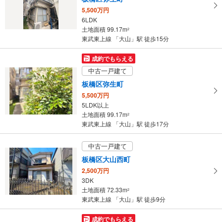
る
5,500万円
・
6LDK
条
土地面積 99.17m
2
件
東武東上線 「大山」駅 徒歩15分
を
マ
成約でもらえる
イ
中古一戸建て
ペ
板橋区弥生町
ー
5,500万円
ジ
5LDK以上
に
土地面積 99.17m
2
保
東武東上線 「大山」駅 徒歩17分
存
す
中古一戸建て
る
板橋区大山西町
2,500万円
3DK
土地面積 72.33m
2
東武東上線 「大山」駅 徒歩9分
成約でもらえる