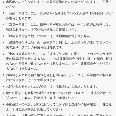
市区町村の合併などにより、地図が表示されない場合があります。ご了承く
ださい。
「新築一戸建て」には、完成後1年を経過している未入居物件が掲載されてい
る場合があります。
「新築一戸建て」には、販売住戸が複数の物件は、全ての住戸に該当しない
項目もあります。各問い合わせ先にご確認ください。
「建築条件付き土地」の価格には、建物価格は含まれません。
「建築条件付き土地」の「建物プラン例」は、土地購入者の設計プランの一
例であり、プランの採用可否は任意です。
「土地（建築条件なし）」の「建物プラン例」に関して、そのプラン例は特
定の建築請負会社によるもので、 当該建築請負会社以外で建てた場合、同様
のものが同価格で建てられるとは限りません。また、建築請負会社を特定す
るものではありません。
お客様が入力する個人情報を含むお問い合わせデータは、当該物件の取扱会
社に送信され、そこで管理されます。
お問い合わせをされたお客様へは、取扱会社がご連絡いたします。
物件に関するお客様のお問い合わせについては、LINEヤフー株式会社は一切
関与いたしません。取扱会社に直接ご確認ください。
不動産購入の検討、契約にあたってはお客様ご自身が情報を確認し、各会社
より十分な説明を受け判断してください。
本ページの掲載内容は変更される場合があります。あらかじめご了承くださ