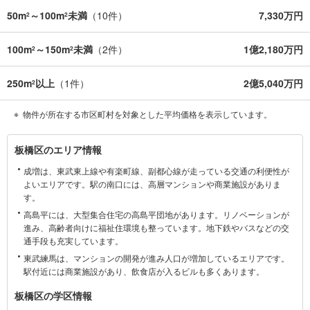
50m
～100m
未満
（
10
件）
7,330万円
2
2
100m
～150m
未満
（
2
件）
1億2,180万円
2
2
250m
以上
（
1
件）
2億5,040万円
2
物件が所在する市区町村を対象とした平均価格を表示しています。
板
板橋区のエリア情報
橋
成増は、東武東上線や有楽町線、副都心線が走っている交通の利便性が
区
よいエリアです。駅の南口には、高層マンションや商業施設がありま
に
す。
関
高島平には、大型集合住宅の高島平団地があります。リノベーションが
す
進み、高齢者向けに福祉住環境も整っています。地下鉄やバスなどの交
る
通手段も充実しています。
情
東武練馬は、マンションの開発が進み人口が増加しているエリアです。
報
駅付近には商業施設があり、飲食店が入るビルも多くあります。
板橋区の学区情報