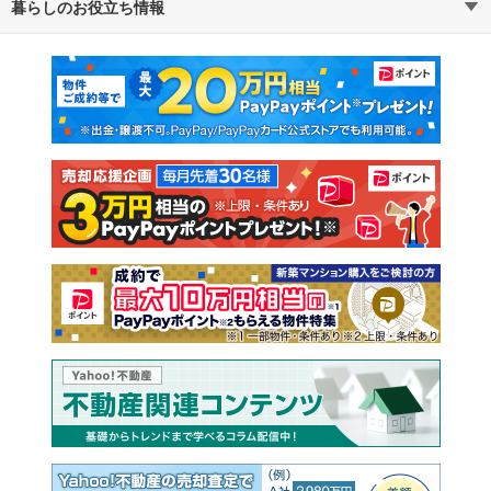
暮らしのお役立ち情報
不動産・住宅
賃貸住宅
マンションカタログ
教えて！住まいの先生
新築マンション
中古マンション
新築一戸建て
中古一戸建て
注文住宅
土地
売却査定