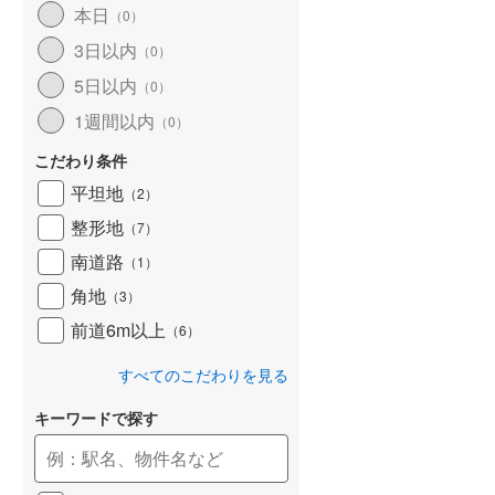
本日
（
0
）
和歌山線
(
168
)
3日以内
（
0
）
東西線
(
25
)
5日以内
（
0
）
予讃線
(
31
)
1週間以内
（
0
）
高徳線
(
21
)
こだわり条件
牟岐線
(
9
)
平坦地
（
2
）
整形地
（
7
）
山陽本線（JR九州）
(
8
)
南道路
（
1
）
篠栗線
(
49
)
角地
（
3
）
指宿枕崎線
(
247
)
前道6m以上
（
6
）
筑肥線
(
47
)
すべてのこだわりを見る
久大本線
(
60
)
キーワードで探す
日田彦山線
(
20
)
筑豊本線
(
46
)