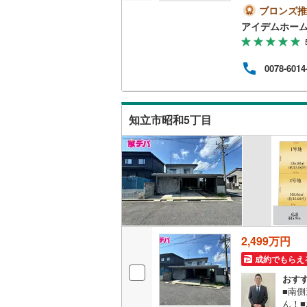
間内（
ブロンズ推
越美北線
(
に見
アイデムホー
おり
氷見線
(
2
)
入出
くだ
0078-6014
紀勢本線（
現に
情報
桜島線
(
8
)
客様
せ！
知立市昭和5丁目
加古川線
(
赤穂線
(
37
宇野線
(
26
福塩線
(
67
岩徳線
(
22
2,499万円
小野田線
(
成約でもらえ
舞鶴線
(
1
)
おす
■南
木次線
(
1
)
ん！