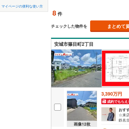
中国
鳥取
北上線
(
1
)
マイページの便利な使い方
(
15
)
(
15
)
(
3
オンライ
8
件
山田線
(
6
)
四国
徳島
大湊線
(
0
)
まとめて
オンライ
チェックした物件を
九州・沖縄
福岡
只見線
(
4
)
(
2
)
(
19
)
(
5
安城市篠目町2丁目
奥羽本線
(
男鹿線
(
1
)
0
0
0
0
0
0
該当物件
該当物件
該当物件
該当物件
該当物件
該当物件
件
件
件
件
件
件
羽越本線
(
(
8
)
(
7
)
(
1
飯山線
(
0
)
湘南新宿
3,390万円
(
1
)
(
1
)
(
813
)
成約でもらえ
外房線
(
75
おす
☆来
成田線
(
14
鉄名
画像
12
枚
きな
東金線
(
27