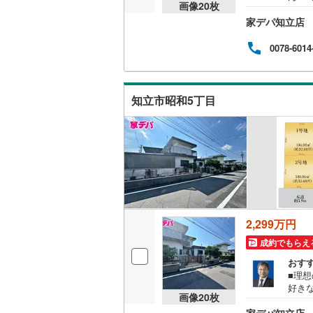
画像
20
枚
落ち
桜井線
(
63
家デパ知立店
徒歩
市・
阪和線
(
15
らお
0078-6014
ご希
おおさか
物件
築購
内子線
(
0
)
間 午
知立市昭和5丁目
い合
鳴門線
(
2
)
お気
土讃線
(
10
鹿児島本
三角線
(
9
)
2,299万円
長崎本線
(
成約でもらえ
佐世保線
(
おす
■理
豊肥本線
(
好き
画像
20
枚
メ！
日南線
(
20
家デパ知立店
田小