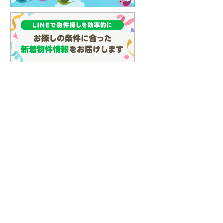
(
97
)
名古屋市営地下鉄鶴舞線
(
134
)
名古屋市営地下鉄名港線
(
62
)
OsakaMetro長堀鶴見緑地線
(
27
)
OsakaMetro谷町線
(
68
)
OsakaMetro千日前線
(
20
)
神戸市営地下鉄海岸線
(
4
)
福岡市地下鉄七隈線
(
147
)
函館市電宝来・谷地頭線
(
0
)
真岡鐵道
(
10
)
山形鉄道フラワー長井線
(
0
)
えちごトキめき鉄道妙高はねうまラ