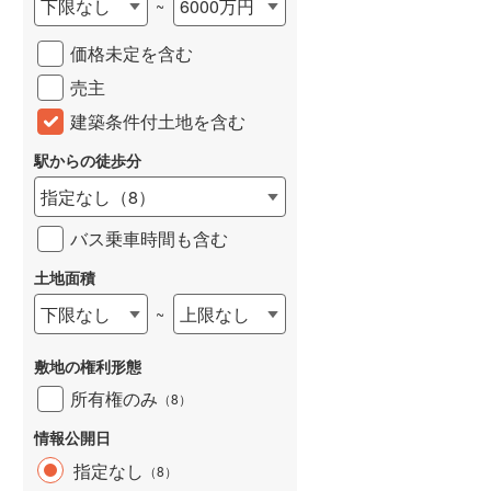
下限なし
6000万円
~
城端線
(
0
)
価格未定を含む
関西本線（JR西日本）
(
256
)
売主
大阪環状線
(
52
)
建築条件付土地を含む
山陽本線（JR西日本）
(
427
)
駅からの徒歩分
姫新線
(
121
)
指定なし
（
8
）
吉備線
(
23
)
バス乗車時間も含む
芸備線
(
59
)
土地面積
下限なし
上限なし
~
可部線
(
79
)
宇部線
(
2
)
敷地の権利形態
山陰本線
(
253
)
所有権のみ
（
8
）
境線
(
13
)
情報公開日
指定なし
（
8
）
奈良線
(
120
)