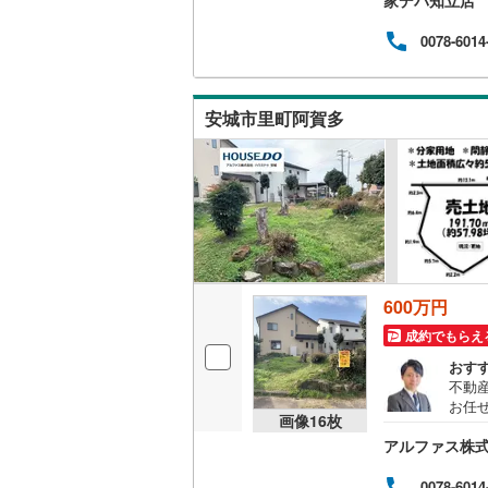
よみ
後藤寺線
(
アの
0078-6014
をお
東北新幹
多数
いま
秋田新幹
安城市里町阿賀多
す。・
電話
山陽新幹
チ！
西九州新
地下鉄
札幌市営
仙台市地
600万円
東京メト
成約でもらえ
東京メト
おす
不動
東京メト
お任
画像
16
枚
等お
都営浅草
アルファス株式
計画
アも
都営大江
覧以
0078-6014