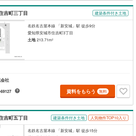
中古物件をご購入の際、約70％という多くの方々がリフォームを行ってい
。新築購入より低コストで、新築同様の快適なお住まいを実現できま
営業時間 午前9時00分～午後6時30分 （定休日:水曜日）この時間帯はお
住吉町三丁目
建築条件付き土地
道
(
10
)
北越急行ほくほく線
(
1
)
でのお問い合わせがスムーズにご案内できます。右下の電話ボタンをタッ
もしくはお気軽にお電話ください。
名鉄名古屋本線 「新安城」駅 徒歩9分
て銀河鉄道
(
6
)
青い森鉄道
(
8
)
愛知県安城市住吉町3丁目
弘南線
(
0
)
弘南鉄道大鰐線
(
0
)
土地
213.71m
2
鉄道鳥海山ろく線
(
1
)
福島交通飯坂線
(
37
)
長野線
(
4
)
上田電鉄別所線
(
3
)
イトレール
(
98
)
関東鉄道竜ケ崎線
(
8
)
式会社
鉄道大洗鹿島線
(
129
)
ひたちなか海浜鉄道湊線
(
9
)
資料をもらう
-69127
無料
67
)
千葉都市モノレール
(
133
)
鉄道上毛線
(
85
)
秩父鉄道
(
57
)
線
(
48
)
つくばエクスプレス
(
188
)
住吉町五丁目
建築条件付き土地
人気物件TOP10入り
393
)
京成押上線
(
27
)
名鉄名古屋本線 「新安城」駅 徒歩15分