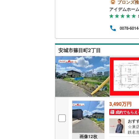
間内（
ブロンズ推
に見
アイデムホー
南武線
(
23
おり
入出
横浜線
(
90
くだ
0078-6014
現に
相模線
(
74
情報
客様
五日市線
(
せ！
安城市篠目町2丁目
篠ノ井線
(
常磐線（
伊東線
(
47
身延線
(
17
武豊線
(
39
3,490万円
成約でもらえ
関西本線（
おす
参宮線
(
3
)
☆来
鉄名
画像
12
枚
大糸線（J
きな