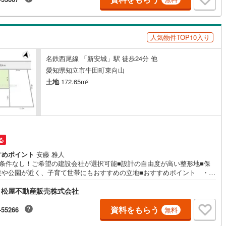
ローンの相談や、資金計画、不動産購入に関するお悩みなどもご相談承り
-------------------駐車場8台分＆キッズコーナー完備 お気軽にお電話・ご来店
おります！-------------------
営地下鉄東山線
(
205
)
名古屋市営地下鉄名城線
(
182
)
人気物件TOP10入り
営地下鉄桜通線
(
137
)
名古屋市営地下鉄上飯田線
(
40
)
名鉄西尾線 「新安城」駅 徒歩24分 他
地下鉄烏丸線
(
105
)
京都市営地下鉄東西線
(
107
)
愛知県知立市牛田町東向山
土地
172.65m
2
tro今里筋線
(
45
)
OsakaMetro御堂筋線
(
62
)
tro四つ橋線
(
13
)
OsakaMetro中央線
(
27
)
tro堺筋線
(
3
)
神戸市営地下鉄西神・山手線
(
42
)
下鉄空港線
(
48
)
福岡市地下鉄箱崎線
(
2
)
る
すめポイント
安藤 雅人
築条件なし！ご希望の建設会社が選択可能■設計の自由度が高い整形地■保
3
)
函館市電
(
0
)
設や公園が近く、子育て世帯にもおすすめの立地■おすすめポイント ・お
なハウスメーカーでの建築が可能な【建築条件なし】 ・ご希望の間取や
りび鉄道
(
0
)
わたらせ渓谷鐵道
(
17
)
 松屋不動産販売株式会社
インの設計プランが立てやすい整形地●家デパ 松屋不動産販売 のつよみ
豊橋市・豊川市・知立市・浜松市の4店舗営業中！三河エリア・遠州エリア
行
(
42
)
会津鉄道
(
4
)
件ならおまかせください。新築戸建、中古戸建、中古マンション、土地を
資料をもらう
-55266
無料
様のご希望に合わせてご提案いたします！・中古物件のリフォーム実績多
縦貫鉄道
(
0
)
しなの鉄道北しなの線
(
4
)