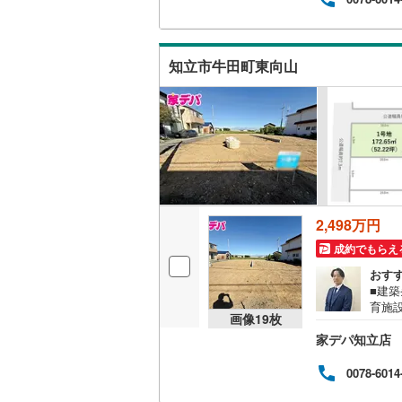
住宅
ます。
お待ちして
名古屋市
知立市牛田町東向山
名古屋市
京都市営
OsakaMe
OsakaMe
OsakaMe
2,498万円
福岡市地
成約でもらえ
おす
■建
私鉄・その他
札幌市電
(
育施
画像
19
枚
好き
道南いさ
家デパ知立店
デザ
●・
阿武隈急
の物
0078-6014
お客
秋田内陸