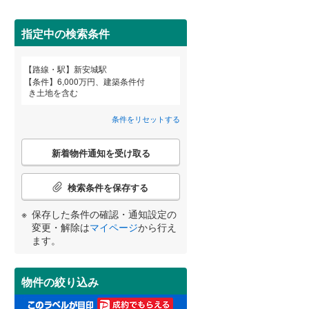
田沢湖線
(
5
)
(
2
)
(
7
)
(
4
)
指定中の検索条件
八戸線
(
0
)
磐越西線
(
34
)
詳しく見る
路線・駅
新安城駅
宮崎
鹿児島
沖縄
条件
6,000万円、建築条件付
陸羽西線
(
1
)
(
2
)
(
0
)
(
1
)
き土地を含む
左沢線
(
23
)
条件をリセットする
津軽線
(
6
)
こ
する
る
条件をリセットする
条件をリセットする
条件をリセットする
条件をリセットする
条件をリセットする
条件をリセットする
新着物件通知を受け取る
の
信越本線
(
33
)
検
(
10
)
(
24
)
(
18
)
索
検索条件を保存する
弥彦線
(
0
)
条
件
保存した条件の確認・通知設定の
総武本線
(
789
)
で
変更・解除は
マイページ
から行え
通
ます。
知
京葉線
(
90
)
を
受
久留里線
(
173
)
物件の絞り込み
け
取
山手線
(
4
)