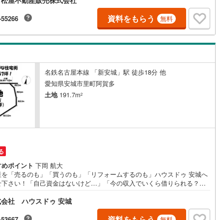
●知立市・豊橋市・豊川市・浜松市の4店舗営業中！三河エリア・遠州エリ
10
)
宮崎空港線
(
4
)
物件ならおまかせください。新築戸建、中古戸建、中古マンション、土地
資料をもらう
-55266
無料
客様のご希望に合わせてご提案いたします！・中古物件のリフォーム実績
線
(
341
)
上越新幹線
(
143
)
！中古物件をご購入の際、約70％という多くの方々がリフォームを行って
す。新築購入より低コストで、新築同様の快適なお住まいを実現できま
線
(
158
)
北陸新幹線
(
221
)
営業時間 午前9時00分～午後6時30分 （定休日:水曜日）この時間帯はお
でのお問い合わせがスムーズにご案内できます。右下の電話ボタンをタッ
線
(
153
)
北陸新幹線（JR西日本）
(
8
)
もしくはお気軽にお電話ください。
名鉄名古屋本線 「新安城」駅 徒歩18分 他
幹線
(
1
)
愛知県安城市里町阿賀多
土地
191.7m
2
地下鉄南北線
(
11
)
札幌市営地下鉄東西線
(
13
)
下鉄南北線
(
225
)
仙台市地下鉄東西線
(
81
)
ロ丸ノ内線
(
19
)
東京メトロ丸ノ内方南支線
(
10
)
る
ロ東西線
(
88
)
東京メトロ千代田線
(
39
)
すめポイント
下岡 航大
産を「売るのも」「買うのも」「リフォームするのも」ハウスドゥ 安城へ
ロ半蔵門線
(
5
)
東京メトロ南北線
(
25
)
せ下さい！「自己資金はないけど…」「今の収入でいくら借りられる？」
気軽にご相談ください！物件の内覧以外でも、住宅ローンの相談や、資金
線
(
18
)
都営三田線
(
26
)
会社 ハウスドゥ 安城
、不動産購入に関するお悩みなどもご相談承ります。（安城市以外のエリ
対応可能！）お客様の不動産に関するお悩みごとやお困りごと、物件の内
戸線
(
26
)
横浜市営地下鉄ブルーライン
(
308
)
外でも、「自己資金はないけど…」「今の収入でいくら借りられる？」等
資料をもらう
-53667
無料