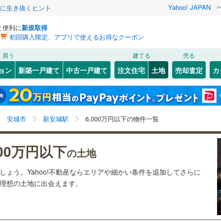
Yahoo! JAPAN
クに生き抜くヒント
と便利に
新規取得
初回購入限定、アプリで使えるお得なクーポン
検索条件を保存しました
買う
建てる
売る
29
)
札沼線
(
7
)
建ち方、日当たり
ョン
新築一戸建て
中古一戸建て
注文住宅
土地
売却査定
カ
この検索条件の新着物件通知は、
マイページ
から設定できます。
室蘭本線
(
6
)
以上
（
6
）
角地
（
3
）
岩手
宮城
秋田
山形
22
)
富良野線
(
0
)
5
)
(
39
)
(
17
)
(
6
)
(
5
)
(
1
)
(
1
)
2
）
整形地
（
7
）
新安城駅、6,000万円、建築条件付き土地を含む
神奈川
埼玉
千葉
茨城
1
)
釧網本線
(
0
)
安城市
新安城駅
6,000万円以下の物件一覧
契約、入居関連など
1
)
水郡線
(
131
)
一ツ木
長野
富山
石川
福井
0
)
(
5
)
(
8
)
(
21
)
(
10
)
(
6
)
000万円以下
（
0
）
第一種低層住居専用地域
（
3
）
の土地
(
8
)
9
)
上越線
(
48
)
閉じる
閉じる
お気に入りリストを見る
お気に入りリストを見る
閉じる
閉じる
岐阜
静岡
三重
ましょう。Yahoo!不動産ならエリアや細かい条件を追加してさらに
検索条件を保存する
0
)
水戸線
(
48
)
の理想の土地に出会えます。
)
仙山線
(
160
)
マイページ
駅が始発駅
（
0
）
海まで2km以内
（
0
）
1
)
(
15
)
(
8
)
(
9
)
(
2
)
(
1
)
(
4
)
兵庫
京都
滋賀
奈良
)
気仙沼線
(
3
)
応