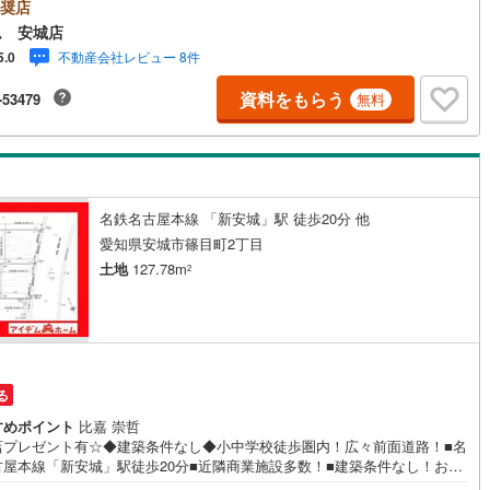
9:00～19:00）は、下記電話フォームよりお電話をして頂けるとスムーズ
奨店
学のご案内ができます。＜自己資金0円でも大丈夫！＞*水曜日も営業して
ム 安城店
6
)
鶴見線
(
51
)
ます！*今から見たい！聞きたい！にスピード対応！*自己資金なしでも購
不動産会社レビュー 8件
5.0
来ます！*自営業の方・買い替えの方など資金計画でご不安な方もおまかせ
5
)
根岸線
(
108
)
さい！■ご来店のメリット・ネット掲載以外の発売予定物件の情報の提供・
資料をもらう
-53479
無料
売り出し中物件の商談などの販売状況や工事進捗状況の提供・豊富な物件
3
)
中央本線（JR東日本）
(
913
)
の中からお客様のご要望に合わせて物件をご紹介～*アイデムホームではお
第一での営業を心掛けております*～是非お気軽にお問い合わせくださいま
168
)
八高線
(
692
)
10
)
大糸線（JR東日本）
(
11
)
名鉄名古屋本線 「新安城」駅 徒歩20分 他
各駅停車）
(
237
)
埼京線
(
284
)
愛知県安城市篠目町2丁目
土地
127.78m
2
)
東海道本線（JR東海）
(
919
)
1
)
飯田線
(
351
)
)
高山本線（JR東海）
(
45
)
る
JR東海）
(
88
)
紀勢本線（JR東海）
(
10
)
すめポイント
比嘉 崇哲
博多南線
(
27
)
店プレゼント有☆◆建築条件なし◆小中学校徒歩圏内！広々前面道路！■名
古屋本線「新安城」駅徒歩20分■近隣商業施設多数！■建築条件なし！お好
R西日本）
(
1
)
北陸本線
(
34
)
ハウスメーカーで建築可能♪■前面道路広々6m！《本日見学OK！》営業時