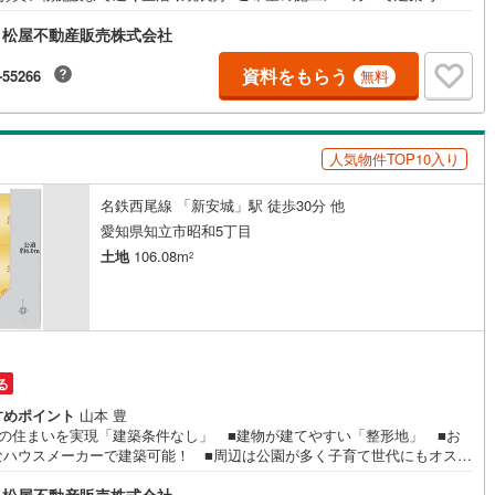
着いた閑静な住宅地■小学校まで徒歩8分！■教育施設 ・八ツ田小学校
)
片町線
(
104
)
 松屋不動産販売株式会社
8分 ・知立南中学校 徒歩19分●家デパ 松屋不動産販売 のつよみ●知立
豊橋市・豊川市・浜松市の4店舗営業中！三河エリア・遠州エリアの物件な
2
)
関西空港線
(
2
)
まかせください。新築戸建、中古戸建、中古マンション、土地をお客様の
資料をもらう
-55266
無料
望に合わせてご提案いたします！・中古物件のリフォーム実績多数！中古
東線
(
60
)
本四備讃線
(
7
)
をご購入の際、約70％という多くの方々がリフォームを行っています。新
入より低コストで、新築同様の快適なお住まいを実現できます。・営業時
予土線
(
0
)
前9時00分～午後6時30分 （定休日:水曜日）この時間帯はお電話でのお問
人気物件TOP10入り
わせがスムーズにご案内できます。右下の電話ボタンをタッチ！もしくは
徳島線
(
6
)
軽にお電話ください。
名鉄西尾線 「新安城」駅 徒歩30分 他
愛知県知立市昭和5丁目
2
)
土讃線
(
9
)
土地
106.08m
2
線
(
519
)
香椎線
(
64
)
肥薩線
(
3
)
12
)
唐津線
(
1
)
る
1
)
大村線
(
1
)
すめポイント
山本 豊
想の住まいを実現「建築条件なし」 ■建物が建てやすい「整形地」 ■お
59
)
日豊本線
(
314
)
なハウスメーカーで建築可能！ ■周辺は公園が多く子育て世代にもオスス
 ■ギャラリエアピタ店まで車で約5分 ■閑静な住宅地■教育施設 ・八ツ
)
吉都線
(
9
)
 松屋不動産販売株式会社
学校 徒歩8分 ・知立南中学校 徒歩19分●家デパ 松屋不動産販売 のつ