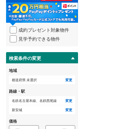
る
・
武蔵野線
(
785
)
条
件
横須賀線
(
255
)
を
成約プレゼント対象物件
マ
青梅線
(
306
)
イ
見学予約できる物件
ペ
小海線
(
36
)
ー
ジ
京浜東北線
(
654
)
に
検索条件の変更
総武線
(
445
)
保
存
地域
御殿場線
(
104
)
す
る
都道府県 未選択
変更
中央本線（JR東海）
(
362
)
路線・駅
太多線
(
77
)
名鉄名古屋本線、名鉄西尾線
変更
名松線
(
4
)
新安城
変更
東海道本線（JR西日本）
(
545
)
価格
小浜線
(
6
)