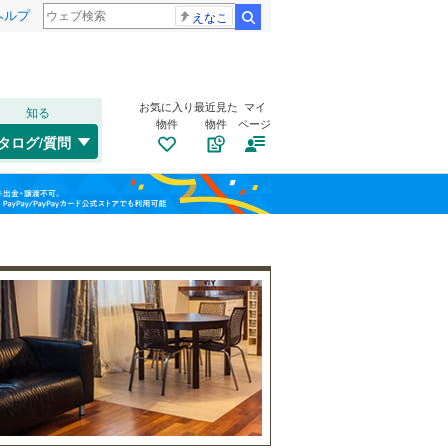
ヘルプ
えなこ
検索
お気に入り
最近見た
マイ
知る
物件
物件
ページ
千歳線
(
9
)
タログ/質問
日高本線
(
0
)
南道路
（
1
）
福島
宗谷本線
(
0
)
(
1
)
(
3
)
(
9
)
古家あり
（
0
）
栃木
群馬
山梨
東北本線
(
1,018
)
川越線
(
278
)
(
8
)
(
4
)
(
16
)
吾妻線
(
31
)
日光線
(
125
)
仙石線
(
165
)
小学校まで1km以内
（
6
）
(
7
)
(
6
)
(
5
)
和歌山
大船渡線
(
1
)