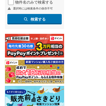
物件名のみで検索する
北海道新幹線
(
2
)
選択時には検索条件の保存不可
山形新幹線
(
246
)
検索する
東海道新幹線
(
364
)
九州新幹線
(
137
)
札幌市営地下鉄東豊線
(
9
)
東京メトロ銀座線
(
1
)
東京メトロ日比谷線
(
8
)
東京メトロ有楽町線
(
44
)
東京メトロ副都心線
(
43
)
都営新宿線
(
143
)
横浜市営地下鉄グリーンライン