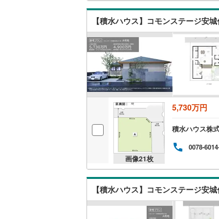
数！
ます
す。・
【積水ハウス】コモンステージ安城
いすみ鉄
電話
チ！
IGRいわ
弘南鉄道
由利高原
長野電鉄
5,730万円
宇都宮ラ
積水ハウス株
鹿島臨海
0078-6014
小湊鐵道
(
画像
21
枚
上毛電気
流鉄流山
【積水ハウス】コモンステージ安城
京成本線
(