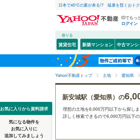
日本で45℃の夏が来る!? 猛暑を賢くおト
IDでもっ
ログイン
借りる
北海道
JR
北海道
函館本線
(
こだわり条件
配置、向き、
賃貸住宅
新築マンション
中古マンシ
石勝線
(
0
)
前道6m
東北
青森
根室本線
(
(
225
)
(
36
)
(
3
平坦地
（
関東
東京
石北本線
(
Yahoo!不動産トップ
土地
愛知県
販売、価格、
常磐線
(
56
信越・北陸
新潟
(
13
)
(
2
)
(
1
6,
更地渡し
新安城駅（愛知県）の
高崎線
(
46
東海
愛知
お気に入りから資料請求
理想の土地を6,000万円以下から探し
立地
両毛線
(
26
詳しく検索できるので6,000万円以下
烏山線
(
90
気になる物件を
最寄りの
(
16
)
(
5
)
(
1
近畿
大阪
お気に入りに
石巻線
(
44
追加してみましょう
オンライン対