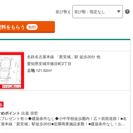
島根
岡山
広島
山口
釜石線
(
0
)
二ツ杁
須ケ口
丸ノ内
)
(
0
)
(
1
)
(
0
)
ン内見(相談)可
（
0
）
IT重説可
（
1
）
並び替え
(
1
)
(
1
)
(
0
)
花輪線
(
1
)
香川
愛媛
高知
保存した条件を見る
磐越東線
(
37
)
資料をもらう
ン対応とは？
無料
佐賀
長崎
熊本
大分
陸羽東線
(
22
)
)
(
4
)
(
0
)
(
2
)
(
0
)
(
1
)
(
0
)
62
)
米坂線
(
0
)
名鉄名古屋本線 「新安城」駅 徒歩20分 他
五能線
(
0
)
この条件で検索する
この条件で検索する
この条件で検索する
この条件で検索する
この条件で検索する
この条件で検索する
市区町村以下を選択
市区町村を選択す
駅を選択する
愛知県安城市篠目町2丁目
5
)
白新線
(
5
)
土地
121.52m
2
0
)
(
11
)
(
14
)
(
19
)
(
16
)
(
11
)
(
6
)
越後線
(
17
)
ライン（宇都宮～逗子）
湘南新宿ライン（前橋～小田原）
(
970
)
る
9
)
内房線
(
477
)
すめポイント
比嘉 崇哲
店プレゼント有☆◆建築条件なし◆小中学校徒歩圏内！広々前面道路！■名
3
)
鹿島線
(
4
)
古屋本線「新安城」駅徒歩20分■近隣商業施設多数！■建築条件なし！お好
ハウスメーカーで建築可能♪■前面道路広々6m！《本日見学OK！》営業時
8
)
東海道本線
(
574
)