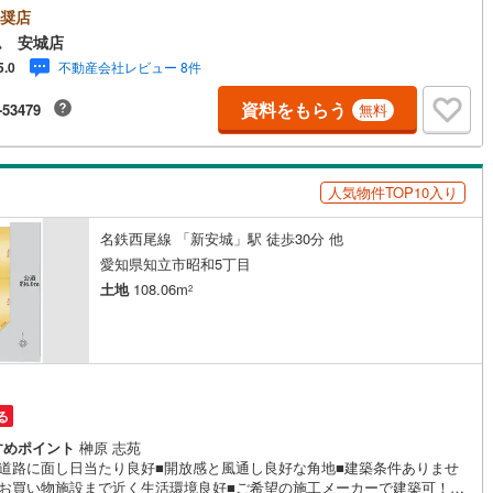
9:00～19:00）は、下記電話フォームよりお電話をして頂けるとスムーズ
奨店
5
)
七尾線
(
2
)
学のご案内ができます。＜自己資金0円でも大丈夫！＞*水曜日も営業して
ム 安城店
ます！*今から見たい！聞きたい！にスピード対応！*自己資金なしでも購
不動産会社レビュー 8件
5.0
高山本線（JR西日本）
(
1
)
来ます！*自営業の方・買い替えの方など資金計画でご不安な方もおまかせ
さい！■ご来店のメリット・ネット掲載以外の発売予定物件の情報の提供・
資料をもらう
-53479
無料
JR西日本）
(
118
)
湖西線
(
203
)
売り出し中物件の商談などの販売状況や工事進捗状況の提供・豊富な物件
の中からお客様のご要望に合わせて物件をご紹介～*アイデムホームではお
福知山線
(
215
)
第一での営業を心掛けております*～是非お気軽にお問い合わせくださいま
人気物件TOP10入り
54
)
播但線
(
119
)
)
津山線
(
15
)
名鉄西尾線 「新安城」駅 徒歩30分 他
愛知県知立市昭和5丁目
)
伯備線
(
33
)
土地
108.06m
2
)
呉線
(
98
)
)
山口線
(
3
)
2
)
美祢線
(
0
)
る
因美線
(
20
)
すめポイント
榊原 志苑
側道路に面し日当たり良好■開放感と風通し良好な角地■建築条件ありませ
草津線
(
67
)
■お買い物施設まで近く生活環境良好■ご希望の施工メーカーで建築可！■