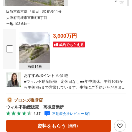
阪急京都本線 「富田」駅 徒歩11分
大阪府高槻市富田町6丁目
土地
103.64m
2
3,600万円
成約でもらえる
画像
14
枚
おすすめポイント
久保 瞳
■ウィル不動産販売 定休日なし■■年中無休。午前10時か
ら午後7時まで営業しています。事前にご予約いただきまし
たら営業時間外でのご案内も対応致します。ご相談くださ
い。 【弊社の特徴】 ■店舗裏手に駐車場をご用意しており
ブロンズ推奨店
ます。ご利用ください。 ■キッズスペースもございます。
ウィル不動産販売 高槻営業所
小さなお子様がいらっしゃるご家庭もお気軽にご来場くだ
4.87
不動産会社レビュー 8件
さい！ 【営業日】定休日はございません。火曜日・水曜日
も営業しております。 【時間】10:00～19:00 ※左記時間は
資料をもらう
（無料）
お電話が繋がりやすくなっております。 ■リフォーム担