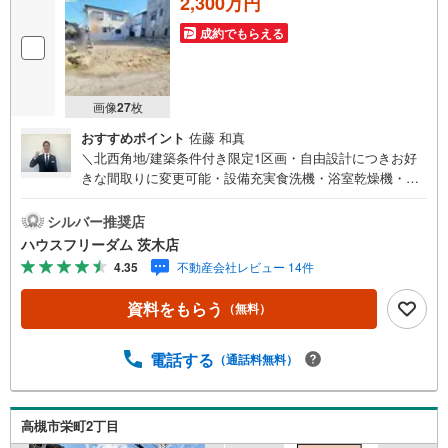
2,300万円
成約でもらえる
画像
27
枚
おすすめポイント
佐藤 和真
＼北西角地/建築条件付き限定1区画・自由設計につきお好
きな間取りに変更可能・設備充実食洗機・浴室乾燥機・ウ
ォシュレット等～周辺環境～・マルヤス 登美の里店:徒歩2
分・コノミヤ 高槻店:徒歩8分・ローソン 高槻如是町店:徒
シルバー推奨店
歩6分≫*≪*≫*≪*≫*≪*≫現地見学のご予約、物件詳細は
ハウスフリーダム 茨木店
お気軽にお問合せくださいハウスフリーダム茨木店は店舗
4.35
不動産会社レビュー 14件
駐車場完備、キッズスペース・授乳室（エアコン・空気清
浄機設置）がございます・店内では物件情報を常時1,000件
資料をもらう
（無料）
以上公開中ご希望条件をお聞かせ頂けましたら、閲覧用PC
より非公開物件もご覧頂けます（フロアにキッズルームを
設置しております）・初めてのお家探しの方でも安心住宅
電話する
（通話料無料）
購入のご検討中から購入後、または購入時期のタイミング
など、独自のシミュレーションソフトを使ってさらに分か
りやすくご説明させて頂きます・お仕事帰りなど短時間の
高槻市栄町2丁目
物件検索可*≪*≫*≪*≫*≪*≫