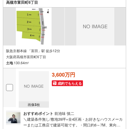
高槻市富田町6丁目
9時以降も問合せ対応）≫*≪*≫*≪*≫*≪*≫*≪*≫*≪*≫*
≪*≫*≪
阪急京都本線 「富田」駅 徒歩12分
大阪府高槻市富田町6丁目
土地
130.64m
2
3,600万円
成約でもらえる
画像
3
枚
おすすめポイント
前池味 慎二
＼建築条件無し/敷地39坪×全4区画・お好きなハウスメーカ
ーまたは工務店で建築可能です。・間口約6～7M、東向き