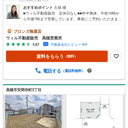
ペ
おすすめポイント
久保 瞳
ー
■ウィル不動産販売 定休日なし■■年中無休。午前10時か
ジ
ら午後7時まで営業しています。事前にご予約いただきまし
に
たら営業時間外でのご案内も対応致します。ご相談くださ
保
い。 【弊社の特徴】 ■店舗裏手に駐車場をご用意しており
ブロンズ推奨店
存
ます。ご利用ください。 ■キッズスペースもございます。
ウィル不動産販売 高槻営業所
す
小さなお子様がいらっしゃるご家庭もお気軽にご来場くだ
4.87
不動産会社レビュー 8件
る
さい！ 【営業日】定休日はございません。火曜日・水曜日
も営業しております。 【時間】10:00～19:00 ※左記時間は
資料をもらう
（無料）
お電話が繋がりやすくなっております。 ■リフォーム担
当、ローン担当が居ますので、何でも気軽にご相談くださ
い！ ■リフォーム担当と一緒に現地見学を行い、その場で
電話する
（通話料無料）
リフォームのご提案等をさせていただきます！ ■弊社独自
の物件管理システム、Willing-Naviで、お客様にぴったりの
物件のご紹介が可能です！ ■物件管理システムを使えば、
高槻市安岡寺町3丁目
ネットに掲載されていない物件のご紹介ができます！ ■弊
社は阪神間北摂に12店舗（神戸市～高槻市・島本町・大阪
市）がございます。全域にて物件のご紹介・ご案内が可能
です。