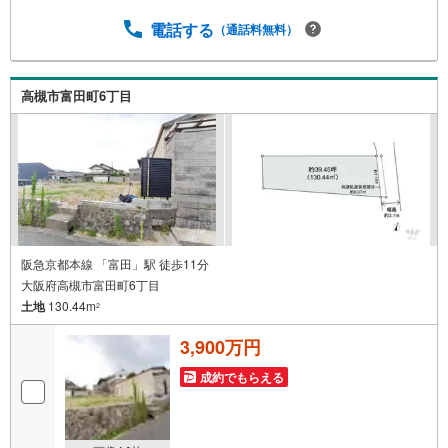
当、ローン担当が居ますので、何でも気軽にご相談くださ
い！ ■リフォーム担当と一緒に現地見学を行い、その場で
電話する
（通話料無料）
リフォームのご提案等をさせていただきます！ ■弊社独自
の物件管理システム、Willing-Naviで、お客様にぴったりの
物件のご紹介が可能です！ ■物件管理システムを使えば、
高槻市富田町6丁目
ネットに掲載されていない物件のご紹介ができます！ ■弊
社は阪神間北摂に12店舗（神戸市～高槻市・島本町・大阪
市）がございます。全域にて物件のご紹介・ご案内が可能
です。
阪急京都本線 「富田」駅 徒歩11分
大阪府高槻市富田町6丁目
土地
130.44m
2
3,900万円
成約でもらえる