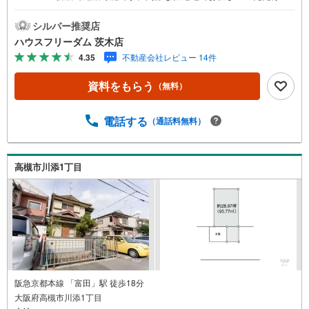
す！弊社でも新築プランご提案いたします≫*≪*≫*≪*≫*
≪*≫*≪*≫*≪*≫*≪*≫*≪こちらの物件の詳細はお気軽に
シルバー推奨店
お問合せください～店内では物件情報を常時1,000件以上公
ハウスフリーダム 茨木店
開中～ご希望条件をお聞かせ頂けましたら、閲覧用PCより
4.35
不動産会社レビュー 14件
非公開物件もご覧頂けます。（フロアにキッズルームを設
置しております）・初めてのお家探しの方でも安心。住宅
資料をもらう
（無料）
購入のご検討中から購入後、または購入時期のタイミング
など、独自のシミュレーションソフトを使ってさらに分か
りやすくご説明させて頂きます。・お仕事帰りなど短時間
電話する
（通話料無料）
の物件検索も可能です！・ハウスフリーダム茨木店は店舗
駐車場完備、キッズスペース・授乳室（エアコン・空気清
浄機設置）がございます（19時以降も問合せ対応）≫*≪*
高槻市川添1丁目
≫*≪*≫*≪*≫*≪*≫*≪*≫*≪*≫*≪
阪急京都本線 「富田」駅 徒歩18分
大阪府高槻市川添1丁目