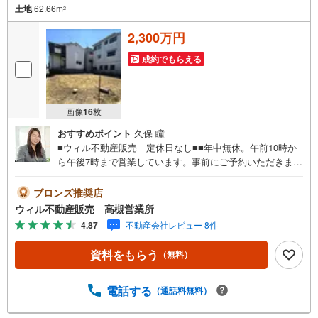
土地
62.66m
2
2,300万円
成約でもらえる
画像
16
枚
おすすめポイント
久保 瞳
■ウィル不動産販売 定休日なし■■年中無休。午前10時か
ら午後7時まで営業しています。事前にご予約いただきまし
たら営業時間外でのご案内も対応致します。ご相談くださ
い。 【弊社の特徴】 ■店舗裏手に駐車場をご用意しており
ブロンズ推奨店
ます。ご利用ください。 ■キッズスペースもございます。
ウィル不動産販売 高槻営業所
小さなお子様がいらっしゃるご家庭もお気軽にご来場くだ
4.87
不動産会社レビュー 8件
さい！ 【営業日】定休日はございません。火曜日・水曜日
も営業しております。 【時間】10:00～19:00 ※左記時間は
資料をもらう
（無料）
お電話が繋がりやすくなっております。 ■リフォーム担
当、ローン担当が居ますので、何でも気軽にご相談くださ
い！ ■リフォーム担当と一緒に現地見学を行い、その場で
電話する
（通話料無料）
リフォームのご提案等をさせていただきます！ ■弊社独自
の物件管理システム、Willing-Naviで、お客様にぴったりの