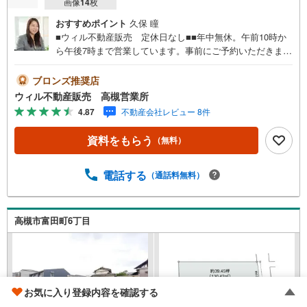
画像
14
枚
おすすめポイント
久保 瞳
■ウィル不動産販売 定休日なし■■年中無休。午前10時か
ら午後7時まで営業しています。事前にご予約いただきまし
たら営業時間外でのご案内も対応致します。ご相談くださ
い。 【弊社の特徴】 ■店舗裏手に駐車場をご用意しており
ブロンズ推奨店
ます。ご利用ください。 ■キッズスペースもございます。
ウィル不動産販売 高槻営業所
小さなお子様がいらっしゃるご家庭もお気軽にご来場くだ
4.87
不動産会社レビュー 8件
さい！ 【営業日】定休日はございません。火曜日・水曜日
も営業しております。 【時間】10:00～19:00 ※左記時間は
資料をもらう
（無料）
お電話が繋がりやすくなっております。 ■リフォーム担
当、ローン担当が居ますので、何でも気軽にご相談くださ
い！ ■リフォーム担当と一緒に現地見学を行い、その場で
電話する
（通話料無料）
リフォームのご提案等をさせていただきます！ ■弊社独自
の物件管理システム、Willing-Naviで、お客様にぴったりの
物件のご紹介が可能です！ ■物件管理システムを使えば、
高槻市富田町6丁目
ネットに掲載されていない物件のご紹介ができます！ ■弊
社は阪神間北摂に12店舗（神戸市～高槻市・島本町・大阪
市）がございます。全域にて物件のご紹介・ご案内が可能
です。
お気に入り登録内容を確認する