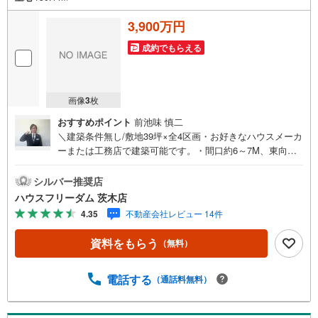
3,900万円
成約でもらえる
画像
3
枚
おすすめポイント
前池味 慎二
＼建築条件無し/敷地39坪×全4区画・お好きなハウスメーカ
ーまたは工務店で建築可能です。・間口約6～7M、東向き
で陽当たり良好・弊社でも新築プランご提案いたします≫*
≪*≫*≪*≫*≪*≫*≪*≫*≪*≫*≪*≫*≪現地見学のご予約、
シルバー推奨店
物件詳細はお気軽にお問合せくださいハウスフリーダム茨
ハウスフリーダム 茨木店
木店は店舗駐車場完備、キッズスペース・授乳室（エアコ
4.35
不動産会社レビュー 14件
ン・空気清浄機設置）がございます・店内では物件情報を
常時1,000件以上公開中ご希望条件をお聞かせ頂けました
資料をもらう
（無料）
ら、閲覧用PCより非公開物件もご覧頂けます（フロアにキ
ッズルームを設置しております）・初めてのお家探しの方
でも安心住宅購入のご検討中から購入後、または購入時期
電話する
（通話料無料）
のタイミングなど、独自のシミュレーションソフトを使っ
てさらに分かりやすくご説明させて頂きます・お仕事帰り