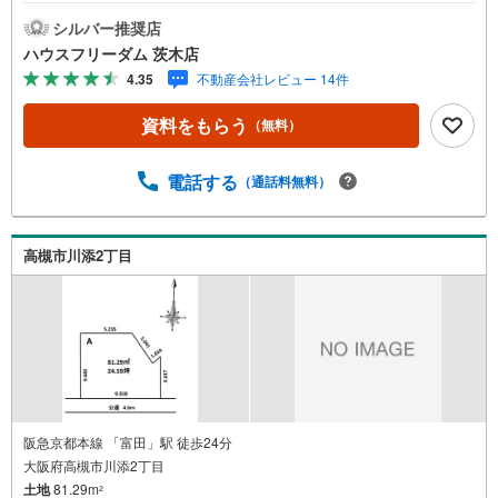
新築プランご提案いたします【お買い物施設】・サンディ
高槻川添店:徒歩3分・フレンドマート 高槻川添店:徒歩2
シルバー推奨店
分・ローソン 高槻川添一丁目店:徒歩7分・コーナン高槻店:
ハウスフリーダム 茨木店
徒歩13分・【教育施設】・桜北町第五保育園:徒歩5分・高
4.35
不動産会社レビュー 14件
槻市立芝生小学校:徒歩9分・高槻市立柳川中学校:徒歩10分
【その他施設】・下谷内科:徒歩1分≫*≪*≫*≪*≫*≪*≫*≪
資料をもらう
（無料）
*≫*≪*≫*≪*≫*≪現地見学のご予約、物件詳細はお気軽に
お問合せくださいハウスフリーダム茨木店は店舗駐車場完
備、キッズスペース・授乳室（エアコン・空気清浄機設
電話する
（通話料無料）
置）がございます（19時以降も問合せ対応）≫*≪*≫*≪*≫
*≪*≫*≪*≫*≪*≫*≪*≫*≪
高槻市川添2丁目
阪急京都本線 「富田」駅 徒歩24分
大阪府高槻市川添2丁目
土地
81.29m
2