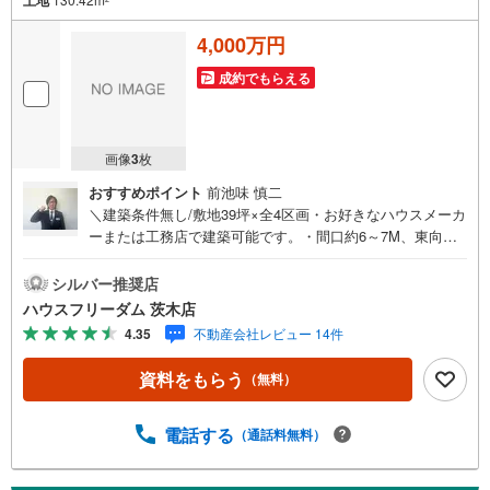
4,000万円
成約でもらえる
画像
3
枚
おすすめポイント
前池味 慎二
＼建築条件無し/敷地39坪×全4区画・お好きなハウスメーカ
ーまたは工務店で建築可能です。・間口約6～7M、東向き
で陽当たり良好・弊社でも新築プランご提案いたします≫*
≪*≫*≪*≫*≪*≫*≪*≫*≪*≫*≪*≫*≪現地見学のご予約、
シルバー推奨店
物件詳細はお気軽にお問合せくださいハウスフリーダム茨
ハウスフリーダム 茨木店
木店は店舗駐車場完備、キッズスペース・授乳室（エアコ
4.35
不動産会社レビュー 14件
ン・空気清浄機設置）がございます・店内では物件情報を
常時1,000件以上公開中ご希望条件をお聞かせ頂けました
資料をもらう
（無料）
ら、閲覧用PCより非公開物件もご覧頂けます（フロアにキ
ッズルームを設置しております）・初めてのお家探しの方
でも安心住宅購入のご検討中から購入後、または購入時期
電話する
（通話料無料）
のタイミングなど、独自のシミュレーションソフトを使っ
てさらに分かりやすくご説明させて頂きます・お仕事帰り