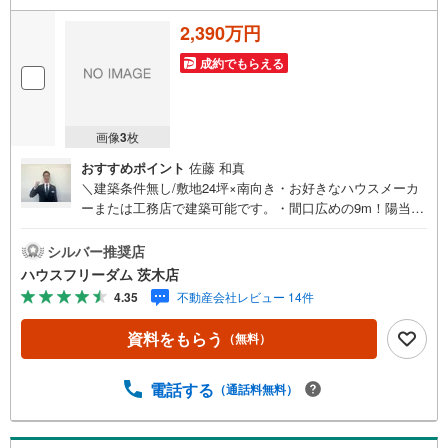
2,390万円
成約でもらえる
画像
3
枚
おすすめポイント
佐藤 和真
＼建築条件無し/敷地24坪×南向き・お好きなハウスメーカ
ーまたは工務店で建築可能です。・間口広めの9m！陽当た
りの良いお家が建てられます・弊社でも新築プランご提案
いたします≫*≪*≫*≪*≫*≪*≫*≪*≫*≪*≫*≪*≫*≪こち
シルバー推奨店
らの物件の詳細はお気軽にお問合せください～店内では物
ハウスフリーダム 茨木店
件情報を常時1,000件以上公開中～ご希望条件をお聞かせ頂
4.35
不動産会社レビュー 14件
けましたら、閲覧用PCより非公開物件もご覧頂けます。
（フロアにキッズルームを設置しております）・初めての
資料をもらう
（無料）
お家探しの方でも安心。住宅購入のご検討中から購入後、
または購入時期のタイミングなど、独自のシミュレーショ
ンソフトを使ってさらに分かりやすくご説明させて頂きま
電話する
（通話料無料）
す。・お仕事帰りなど短時間の物件検索も可能です！・ハ
ウスフリーダム茨木店は店舗駐車場完備、キッズスペー
ス・授乳室（エアコン・空気清浄機設置）がございます（1