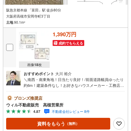
阪急京都本線 「富田」駅 徒歩80分
大阪府高槻市安岡寺町3丁目
土地
90.1m
2
1,390万円
成約でもらえる
画像
18
枚
おすすめポイント
大川 裕介
＼南西・南東角地！日当たり良好！/前面道路幅員ゆったり
約6m！建築条件なし！お好きなハウスメーカー・工務店で
建築可能です！■ウィル不動産販売 定休日なし■■『年中
無休』午前10時から午後7時まで営業しています。事前にご
ブロンズ推奨店
予約頂きましたら営業時間外でのご案内も対応致します。
ウィル不動産販売 高槻営業所
ご相談下さい。 【弊社の特徴】 ■店舗裏手に駐車場をご用
4.87
不動産会社レビュー 8件
意しております。ご利用ください。 ■キッズスペースもご
ざいます。小さなお子様がいらっしゃるご家庭もお気軽に
資料をもらう
（無料）
ご来場ください！ 【営業日】定休日はございません。火曜