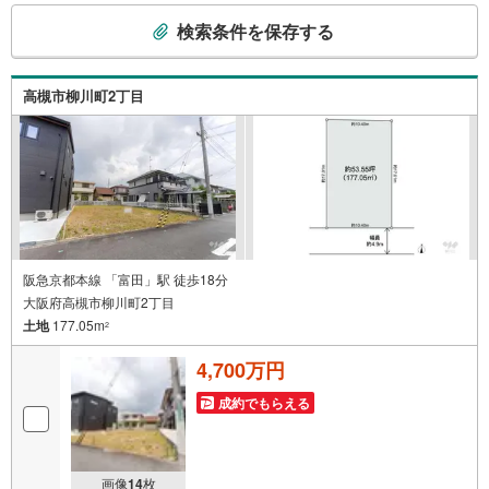
こ
物件のご紹介が可能です！ ■物件管理システムを使えば、
検索条件を保存する
の
ネットに掲載されていない物件のご紹介ができます！ ■弊
検
社は阪神間北摂に12店舗（神戸市～高槻市・島本町・大阪
市）がございます。全域にて物件のご紹介・ご案内が可能
索
高槻市柳川町2丁目
です。
条
件
で
通
知
を
受
け
阪急京都本線 「富田」駅 徒歩18分
大阪府高槻市柳川町2丁目
取
土地
177.05m
る
2
・
4,700万円
条
件
成約でもらえる
を
マ
イ
画像
14
枚