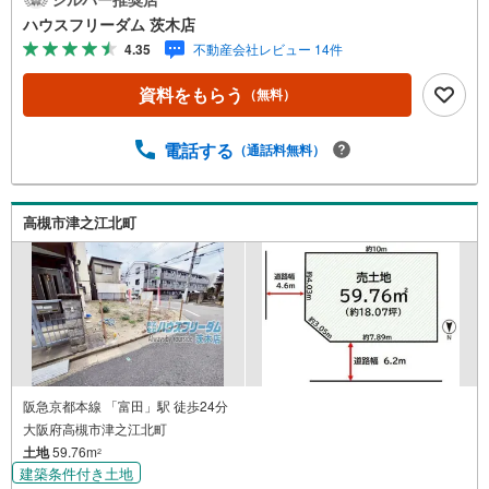
約まで責任をもって行いますのでご安心ください。年齢層
ハウスフリーダム 茨木店
は20代から30代を中心に女性スタッフや経験10年以上のス
4.35
不動産会社レビュー 14件
タッフも在籍しております。（3）店舗お店は阪急茨木市駅
から徒歩でお越しいただける場所にあり、お買い物やお仕
資料をもらう
（無料）
事帰りにお気軽にお立寄りくださいハイルーフ車もとめら
れる専用駐車場もございます！キッズスペースも充実して
おりお子さまが大好きなアンパンマンのおもちゃがたくさ
電話する
（通話料無料）
んありますよ鍵付き個室の授乳室もありますのでプライバ
シーが確保された空間で安心して授乳やおむつ交換ができ
ます。お問合せ・ご来店を心よりお待ちしております（＾
高槻市津之江北町
O＾）
阪急京都本線 「富田」駅 徒歩24分
大阪府高槻市津之江北町
土地
59.76m
2
建築条件付き土地