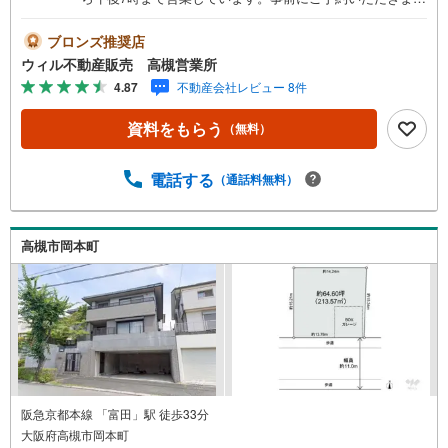
たら営業時間外でのご案内も対応致します。ご相談くださ
い。 【弊社の特徴】 ■店舗裏手に駐車場をご用意しており
ブロンズ推奨店
ます。ご利用ください。 ■キッズスペースもございます。
ウィル不動産販売 高槻営業所
小さなお子様がいらっしゃるご家庭もお気軽にご来場くだ
4.87
不動産会社レビュー 8件
さい！ 【営業日】定休日はございません。火曜日・水曜日
も営業しております。 【時間】10:00～19:00 ※左記時間は
資料をもらう
（無料）
お電話が繋がりやすくなっております。 ■リフォーム担
当、ローン担当が居ますので、何でも気軽にご相談くださ
い！ ■リフォーム担当と一緒に現地見学を行い、その場で
電話する
（通話料無料）
リフォームのご提案等をさせていただきます！ ■弊社独自
の物件管理システム、Willing-Naviで、お客様にぴったりの
物件のご紹介が可能です！ ■物件管理システムを使えば、
高槻市岡本町
ネットに掲載されていない物件のご紹介ができます！ ■弊
社は阪神間北摂に12店舗（神戸市～高槻市・島本町・大阪
市）がございます。全域にて物件のご紹介・ご案内が可能
です。
阪急京都本線 「富田」駅 徒歩33分
大阪府高槻市岡本町