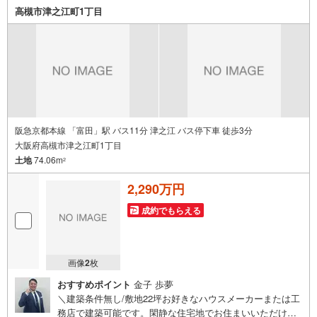
など短時間の物件検索も可能です≫*≪*≫*≪*≫*≪*≫*≪*
高槻市津之江町1丁目
≫*≪*≫*≪*≫*≪
阪急京都本線 「富田」駅 バス11分 津之江 バス停下車 徒歩3分
大阪府高槻市津之江町1丁目
土地
74.06m
2
2,290万円
成約でもらえる
画像
2
枚
おすすめポイント
金子 歩夢
＼建築条件無し/敷地22坪お好きなハウスメーカーまたは工
務店で建築可能です。閑静な住宅地でお住まいいただけま