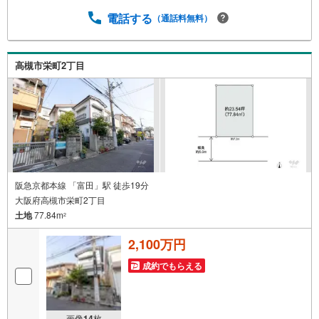
日・水曜日も営業しております。 【時間】10:00～19:00 ※
左記時間はお電話が繋がりやすくなっております。 ■リフ
電話する
（通話料無料）
ォーム担当、ローン担当が居ますので、何でも気軽にご相
談ください！ ■リフォーム担当と一緒に現地見学を行い、
その場でリフォームのご提案等をさせていただきます！ ■
高槻市栄町2丁目
弊社独自の物件管理システム「Willing-Navi」で、お客様に
ぴったりの物件のご紹介が可能です！
阪急京都本線 「富田」駅 徒歩19分
大阪府高槻市栄町2丁目
土地
77.84m
2
2,100万円
成約でもらえる
画像
14
枚