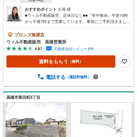
おすすめポイント
久保 瞳
■ウィル不動産販売 定休日なし■■『年中無休』午前10時
から午後7時まで営業しています。事前にご予約頂きました
ら営業時間外でのご案内も対応致します。ご相談下さい。
【弊社の特徴】 ■店舗裏手に駐車場をご用意しておりま
ブロンズ推奨店
す。ご利用ください。 ■キッズスペースもございます。小
ウィル不動産販売 高槻営業所
さなお子様がいらっしゃるご家庭もお気軽にご来場くださ
4.87
不動産会社レビュー 8件
い！ 【営業日】定休日はございません。火曜日・水曜日も
営業しております。 【時間】10:00～19:00 ※左記時間はお
資料をもらう
（無料）
電話が繋がりやすくなっております。 ■リフォーム担当、
ローン担当が居ますので、何でも気軽にご相談ください！
■リフォーム担当と一緒に現地見学を行い、その場でリフォ
電話する
（通話料無料）
ームのご提案等をさせていただきます！ ■弊社独自の物件
管理システム「Willing-Navi」で、お客様にぴったりの物件
のご紹介が可能です！ ■物件管理システムを使えば、ネッ
高槻市富田町6丁目
トに掲載されていない物件のご紹介ができます！ ■弊社は
阪神間北摂に12店舗（神戸市～高槻市・島本町）ございま
す。全域にて物件のご紹介・ご案内が可能です。