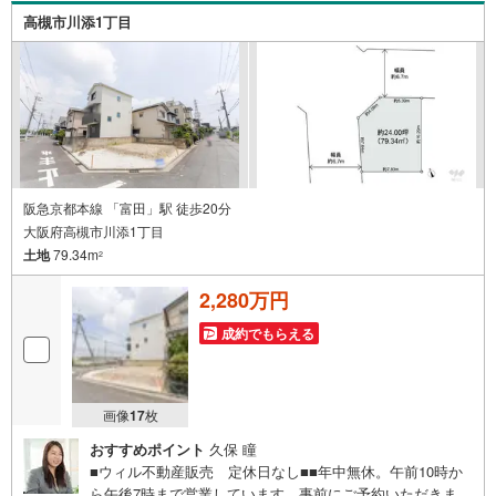
のご紹介が可能です！ ■物件管理システムを使えば、ネッ
高槻市川添1丁目
トに掲載されていない物件のご紹介ができます！ ■弊社は
阪神間北摂に12店舗（神戸市～高槻市・島本町）ございま
す。全域にて物件のご紹介・ご案内が可能です。
阪急京都本線 「富田」駅 徒歩20分
大阪府高槻市川添1丁目
土地
79.34m
2
2,280万円
成約でもらえる
画像
17
枚
おすすめポイント
久保 瞳
■ウィル不動産販売 定休日なし■■年中無休。午前10時か
ら午後7時まで営業しています。事前にご予約いただきまし