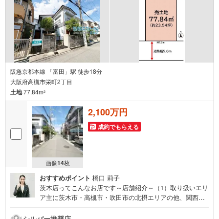
阪急京都本線 「富田」駅 徒歩18分
大阪府高槻市栄町2丁目
土地
77.84m
2
2,100万円
成約でもらえる
画像
14
枚
おすすめポイント
橋口 莉子
茨木店ってこんなお店です～店舗紹介～（1）取り扱いエリ
ア主に茨木市・高槻市・吹田市の北摂エリアの他、関西エ
リアも取り扱っております。（2）スタッフ茨木店は営業ス
タッフ全員が宅地建物取引士保持者です。ご案内からご契
シルバー推奨店