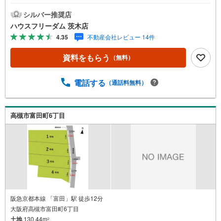
で陽当たり良好・弊社でも新築プランご提案いたします≫*
≪*≫*≪*≫*≪*≫*≪*≫*≪*≫*≪*≫*≪現地見学のご予約、
シルバー推奨店
物件詳細はお気軽にお問合せくださいハウスフリーダム茨
ハウスフリーダム 茨木店
木店は店舗駐車場完備、キッズスペース・授乳室（エアコ
4.35
不動産会社レビュー 14件
ン・空気清浄機設置）がございます・店内では物件情報を
常時1,000件以上公開中ご希望条件をお聞かせ頂けました
資料をもらう
（無料）
ら、閲覧用PCより非公開物件もご覧頂けます（フロアにキ
ッズルームを設置しております）・初めてのお家探しの方
でも安心住宅購入のご検討中から購入後、または購入時期
電話する
（通話料無料）
のタイミングなど、独自のシミュレーションソフトを使っ
てさらに分かりやすくご説明させて頂きます・お仕事帰り
など短時間の物件検索も可能です≫*≪*≫*≪*≫*≪*≫*≪*
高槻市富田町6丁目
≫*≪*≫*≪*≫*≪
阪急京都本線 「富田」駅 徒歩12分
大阪府高槻市富田町6丁目
土地
130.44m
2