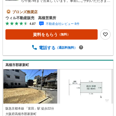
ら午後7時まで営業しています。事前にご予約いただきまし
たら営業時間外でのご案内も対応致します。ご相談くださ
い。 【弊社の特徴】 ■店舗裏手に駐車場をご用意しており
ブロンズ推奨店
ます。ご利用ください。 ■キッズスペースもございます。
ウィル不動産販売 高槻営業所
小さなお子様がいらっしゃるご家庭もお気軽にご来場くだ
4.87
不動産会社レビュー 8件
さい！ 【営業日】定休日はございません。火曜日・水曜日
も営業しております。 【時間】10:00～19:00 ※左記時間は
資料をもらう
（無料）
お電話が繋がりやすくなっております。 ■リフォーム担
当、ローン担当が居ますので、何でも気軽にご相談くださ
い！ ■リフォーム担当と一緒に現地見学を行い、その場で
電話する
（通話料無料）
リフォームのご提案等をさせていただきます！ ■弊社独自
の物件管理システム、Willing-Naviで、お客様にぴったりの
物件のご紹介が可能です！ ■物件管理システムを使えば、
高槻市郡家新町
ネットに掲載されていない物件のご紹介ができます！ ■弊
社は阪神間北摂に12店舗（神戸市～高槻市・島本町・大阪
市）がございます。全域にて物件のご紹介・ご案内が可能
です。
阪急京都本線 「富田」駅 徒歩22分
大阪府高槻市郡家新町