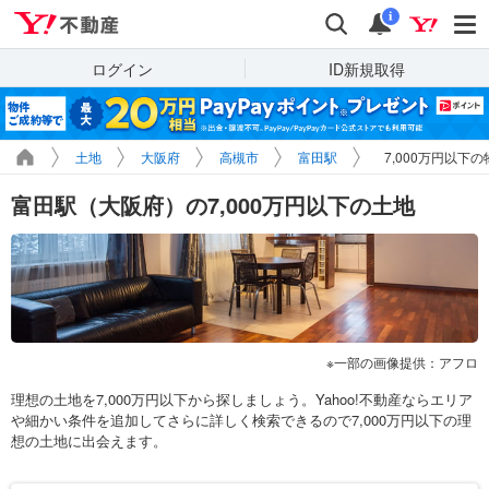
Yahoo!不動産
検索
通知
i
ログイン
ID新規取得
土地
大阪府
高槻市
富田駅
7,000万円以下
富田駅（大阪府）の7,000万円以下の土地
一部の画像提供：アフロ
理想の土地を7,000万円以下から探しましょう。Yahoo!不動産ならエリア
や細かい条件を追加してさらに詳しく検索できるので7,000万円以下の理
想の土地に出会えます。