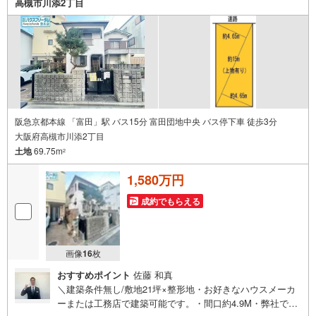
高槻市川添2丁目
阪急京都本線 「富田」駅 バス15分 富田団地中央 バス停下車 徒歩3分
大阪府高槻市川添2丁目
土地
69.75m
2
1,580万円
成約でもらえる
画像
16
枚
おすすめポイント
佐藤 和真
＼建築条件無し/敷地21坪×整形地・お好きなハウスメーカ
ーまたは工務店で建築可能です。・間口約4.9M・弊社でも