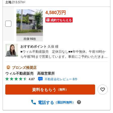
土地
213.57m
2
4,580万円
成約でもらえる
画像
16
枚
おすすめポイント
久保 瞳
■ウィル不動産販売 定休日なし■■年中無休。午前10時か
ら午後7時まで営業しています。事前にご予約いただきまし
たら営業時間外でのご案内も対応致します。ご相談くださ
い。 【弊社の特徴】 ■店舗裏手に駐車場をご用意しており
ブロンズ推奨店
ます。ご利用ください。 ■キッズスペースもございます。
ウィル不動産販売 高槻営業所
小さなお子様がいらっしゃるご家庭もお気軽にご来場くだ
4.87
不動産会社レビュー 8件
さい！ 【営業日】定休日はございません。火曜日・水曜日
も営業しております。 【時間】10:00～19:00 ※左記時間は
資料をもらう
（無料）
お電話が繋がりやすくなっております。 ■リフォーム担
当、ローン担当が居ますので、何でも気軽にご相談くださ
い！ ■リフォーム担当と一緒に現地見学を行い、その場で
電話する
（通話料無料）
リフォームのご提案等をさせていただきます！ ■弊社独自
の物件管理システム、Willing-Naviで、お客様にぴったりの