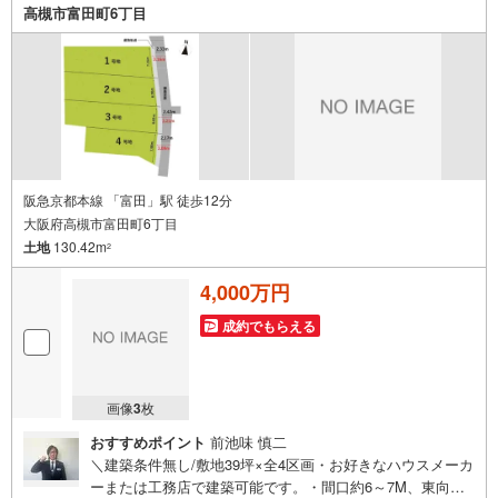
など短時間の物件検索も可能です≫*≪*≫*≪*≫*≪*≫*≪*
高槻市富田町6丁目
≫*≪*≫*≪*≫*≪
阪急京都本線 「富田」駅 徒歩12分
大阪府高槻市富田町6丁目
土地
130.42m
2
4,000万円
成約でもらえる
画像
3
枚
おすすめポイント
前池味 慎二
＼建築条件無し/敷地39坪×全4区画・お好きなハウスメーカ
ーまたは工務店で建築可能です。・間口約6～7M、東向き