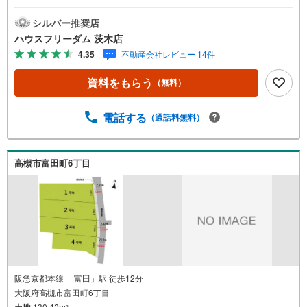
で陽当たり良好・弊社でも新築プランご提案いたします≫*
≪*≫*≪*≫*≪*≫*≪*≫*≪*≫*≪*≫*≪現地見学のご予約、
シルバー推奨店
物件詳細はお気軽にお問合せくださいハウスフリーダム茨
ハウスフリーダム 茨木店
木店は店舗駐車場完備、キッズスペース・授乳室（エアコ
4.35
不動産会社レビュー 14件
ン・空気清浄機設置）がございます・店内では物件情報を
常時1,000件以上公開中ご希望条件をお聞かせ頂けました
資料をもらう
（無料）
ら、閲覧用PCより非公開物件もご覧頂けます（フロアにキ
ッズルームを設置しております）・初めてのお家探しの方
でも安心住宅購入のご検討中から購入後、または購入時期
電話する
（通話料無料）
のタイミングなど、独自のシミュレーションソフトを使っ
てさらに分かりやすくご説明させて頂きます・お仕事帰り
など短時間の物件検索も可能です≫*≪*≫*≪*≫*≪*≫*≪*
高槻市富田町6丁目
≫*≪*≫*≪*≫*≪
阪急京都本線 「富田」駅 徒歩12分
大阪府高槻市富田町6丁目
土地
130.42m
2