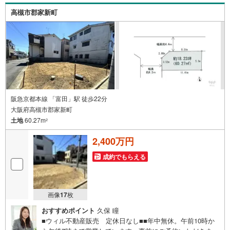
物件のご紹介が可能です！ ■物件管理システムを使えば、
高槻市郡家新町
ネットに掲載されていない物件のご紹介ができます！ ■弊
社は阪神間北摂に12店舗（神戸市～高槻市・島本町・大阪
市）がございます。全域にて物件のご紹介・ご案内が可能
です。
阪急京都本線 「富田」駅 徒歩22分
大阪府高槻市郡家新町
土地
60.27m
2
2,400万円
成約でもらえる
画像
17
枚
おすすめポイント
久保 瞳
■ウィル不動産販売 定休日なし■■年中無休。午前10時か