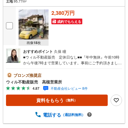
土地
95.77m
2
2,380万円
成約でもらえる
画像
18
枚
おすすめポイント
久保 瞳
■ウィル不動産販売 定休日なし■■『年中無休』午前10時
から午後7時まで営業しています。事前にご予約頂きました
ら営業時間外でのご案内も対応致します。ご相談下さい。
【弊社の特徴】 ■店舗裏手に駐車場をご用意しておりま
ブロンズ推奨店
す。ご利用ください。 ■キッズスペースもございます。小
ウィル不動産販売 高槻営業所
さなお子様がいらっしゃるご家庭もお気軽にご来場くださ
4.87
不動産会社レビュー 8件
い！ 【営業日】定休日はございません。火曜日・水曜日も
営業しております。 【時間】10:00～19:00 ※左記時間はお
資料をもらう
（無料）
電話が繋がりやすくなっております。 ■リフォーム担当、
ローン担当が居ますので、何でも気軽にご相談ください！
■リフォーム担当と一緒に現地見学を行い、その場でリフォ
電話する
（通話料無料）
ームのご提案等をさせていただきます！ ■弊社独自の物件
管理システム「Willing-Navi」で、お客様にぴったりの物件