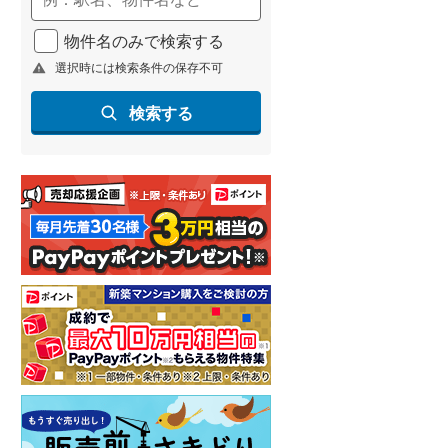
北海道新幹線
(
0
)
物件名のみで検索する
山形新幹線
(
6
)
選択時には検索条件の保存不可
東海道新幹線
(
28
)
検索する
九州新幹線
(
1
)
札幌市営地下鉄東豊線
(
1
)
東京メトロ銀座線
(
17
)
東京メトロ日比谷線
(
20
)
東京メトロ有楽町線
(
27
)
東京メトロ副都心線
(
35
)
都営新宿線
(
33
)
横浜市営地下鉄グリーンライン
(
0
)