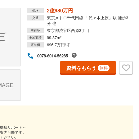
)
片町線
(
5
)
2億980万円
価格
東京メトロ千代田線 「代々木上原」駅 徒歩3
交通
)
関西空港線
(
0
)
分 他
東京都渋谷区西原3丁目
東線
(
15
)
本四備讃線
(
0
)
所在地
99.37m
土地面積
2
予土線
(
0
)
696.7万円/坪
坪単価
徳島線
(
1
)
0078-6014-56285
)
土讃線
(
0
)
資料をもらう
無料
線
(
15
)
香椎線
(
3
)
肥薩線
(
0
)
0
)
唐津線
(
0
)
1
)
大村線
(
0
)
0
)
日豊本線
(
9
)
徹底サポート～
案内可能です。
吉都線
(
0
)
ください。