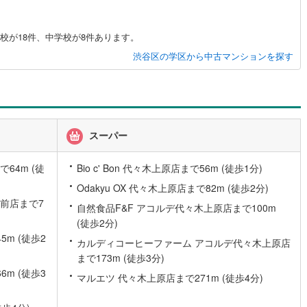
道
(
0
)
北越急行ほくほく線
(
0
)
校が18件、中学校が8件あります。
て銀河鉄道
(
0
)
青い森鉄道
(
0
)
渋谷区の学区から中古マンションを探す
弘南線
(
0
)
弘南鉄道大鰐線
(
0
)
鉄道鳥海山ろく線
(
0
)
福島交通飯坂線
(
4
)
長野線
(
0
)
上田電鉄別所線
(
0
)
スーパー
イトレール
(
4
)
関東鉄道竜ケ崎線
(
1
)
64m (徒
Bio c' Bon 代々木上原店まで56m (徒歩1分)
鉄道大洗鹿島線
(
1
)
ひたちなか海浜鉄道湊線
(
1
)
Odakyu OX 代々木上原店まで82m (徒歩2分)
2
)
千葉都市モノレール
(
10
)
前店まで7
自然食品F&F アコルデ代々木上原店まで100m
(徒歩2分)
鉄道上毛線
(
10
)
秩父鉄道
(
7
)
m (徒歩2
カルディコーヒーファーム アコルデ代々木上原店
線
(
4
)
つくばエクスプレス
(
24
)
まで173m (徒歩3分)
m (徒歩3
57
)
京成押上線
(
20
)
マルエツ 代々木上原店まで271m (徒歩4分)
線
(
4
)
京成千原線
(
2
)