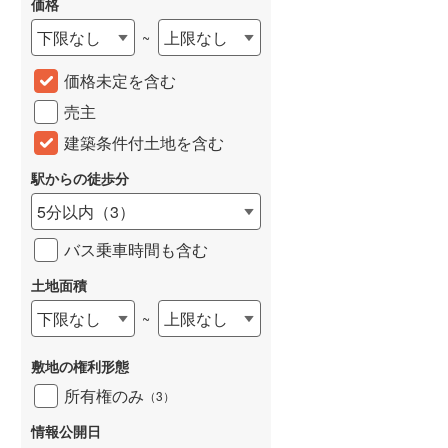
価格
城端線
(
0
)
下限なし
上限なし
~
関西本線（JR西日本）
(
17
)
価格未定を含む
大阪環状線
(
13
)
売主
山陽本線（JR西日本）
(
26
)
建築条件付土地を含む
姫新線
(
2
)
駅からの徒歩分
5分以内
（
3
）
吉備線
(
0
)
バス乗車時間も含む
芸備線
(
1
)
土地面積
可部線
(
7
)
下限なし
上限なし
~
宇部線
(
0
)
山陰本線
(
35
)
敷地の権利形態
所有権のみ
（
3
）
境線
(
0
)
情報公開日
奈良線
(
11
)