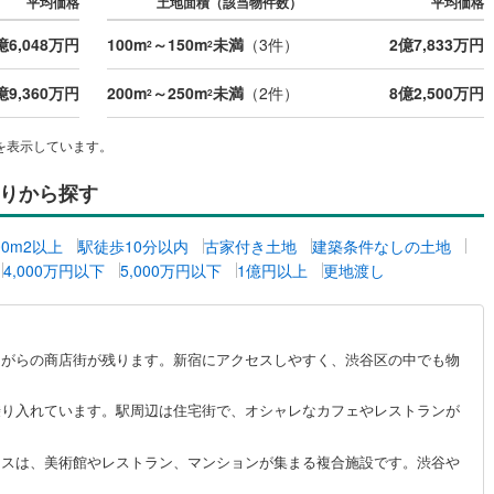
平均価格
土地面積（該当物件数）
平均価格
営地下鉄東山線
(
24
)
名古屋市営地下鉄名城線
(
46
)
億6,048万円
100m
～150m
未満
（
3
件）
2億7,833万円
2
2
営地下鉄桜通線
(
34
)
名古屋市営地下鉄上飯田線
(
16
)
億9,360万円
200m
～250m
未満
（
2
件）
8億2,500万円
2
2
地下鉄烏丸線
(
15
)
京都市営地下鉄東西線
(
16
)
を表示しています。
tro今里筋線
(
13
)
OsakaMetro御堂筋線
(
14
)
りから探す
tro四つ橋線
(
5
)
OsakaMetro中央線
(
8
)
tro堺筋線
(
5
)
神戸市営地下鉄西神・山手線
(
4
)
00m2以上
駅徒歩10分以内
古家付き土地
建築条件なしの土地
4,000万円以下
5,000万円以下
1億円以上
更地渡し
下鉄空港線
(
1
)
福岡市地下鉄箱崎線
(
1
)
0
)
函館市電
(
0
)
ながらの商店街が残ります。新宿にアクセスしやすく、渋谷区の中でも物
りび鉄道
(
0
)
わたらせ渓谷鐵道
(
4
)
乗り入れています。駅周辺は住宅街で、オシャレなカフェやレストランが
行
(
1
)
会津鉄道
(
1
)
縦貫鉄道
(
0
)
しなの鉄道北しなの線
(
0
)
イスは、美術館やレストラン、マンションが集まる複合施設です。渋谷や