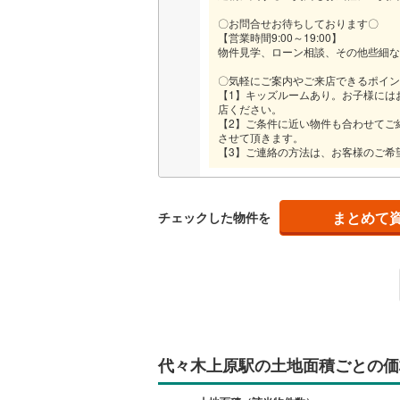
後藤寺線
(
〇お問合せお待ちしております〇
【営業時間9:00～19:00】
東北新幹
物件見学、ローン相談、その他些細な
〇気軽にご案内やご来店できるポイン
秋田新幹
【1】キッズルームあり。お子様には
店ください。
山陽新幹
【2】ご条件に近い物件も合わせてご
させて頂きます。
西九州新
【3】ご連絡の方法は、お客様のご希
地下鉄
札幌市営
まとめて
チェックした物件を
仙台市地
東京メト
東京メト
東京メト
代々木上原駅の土地面積ごとの価
都営浅草
都営大江