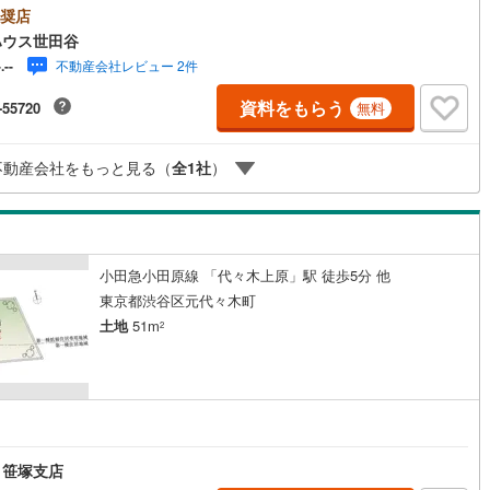
承ります。突然のご来店でも対応可能です。事前に鍵の手配が必要な場合
奨店
ざいます。お早目にご連絡をいただけると、大変スムーズです。■その他、
)
鶴見線
(
1
)
ハウス世田谷
ご相談もお気軽にどうぞ！◎ファイナンシャルプランナーによるライフシ
不動産会社レビュー 2件
-.--
レーション・生活収支のキャッシュフローを分かりやすくグラフに表示・
)
根岸線
(
4
)
様のライフプランに合った資金計画のご提案・効果的な生命保険の見直し
資料をもらう
-55720
無料
宅ローンのご相談・繰り上げ返済は「いつ」、「どのくらい」するのが効
中央本線（JR東日本）
(
80
)
？・どこの銀行で借りるとお得なの？・適切な借入額は？■キッズスペース
ざいます☆DVD、おもちゃ、絵本、ぬりえなど充実させております。資料
18
)
八高線
(
41
)
不動産会社をもっと見る（
全
1
社
）
は【下部オレンジ色資料請求ボタン】よりお問い合わせください！
0
)
大糸線（JR東日本）
(
1
)
各駅停車）
(
14
)
埼京線
(
64
)
小田急小田原線 「代々木上原」駅 徒歩5分 他
東海道本線（JR東海）
(
63
)
東京都渋谷区元代々木町
飯田線
(
23
)
土地
51m
2
高山本線（JR東海）
(
0
)
JR東海）
(
10
)
紀勢本線（JR東海）
(
0
)
円
博多南線
(
0
)
 笹塚支店
R西日本）
(
0
)
北陸本線
(
0
)