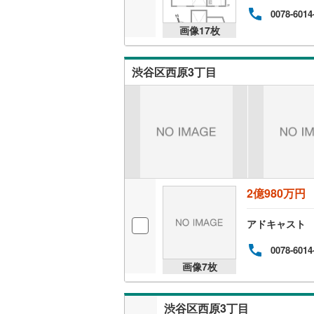
0078-6014
越美北線
(
画像
17
枚
氷見線
(
2
)
渋谷区西原3丁目
紀勢本線（
桜島線
(
2
)
加古川線
(
赤穂線
(
0
)
宇野線
(
2
)
2億980万円
福塩線
(
4
)
アドキャスト
岩徳線
(
8
)
0078-6014
小野田線
(
画像
7
枚
舞鶴線
(
0
)
木次線
(
0
)
渋谷区西原3丁目