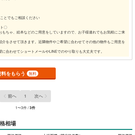
0
)
宮崎空港線
(
0
)
線
(
7
)
上越新幹線
(
2
)
ことでもご相談ください
ト〇
線
(
2
)
北陸新幹線
(
2
)
おもちゃ、絵本などのご用意をしていますので、お子様連れでもお気軽にご来
線
(
2
)
北陸新幹線（JR西日本）
(
1
)
紹介をさせて頂きます。近隣物件やご希望に合わせてその他の物件もご用意を
幹線
(
0
)
望に合わせてショートメールやLINEでのやり取りも大丈夫です。
地下鉄南北線
(
0
)
札幌市営地下鉄東西線
(
1
)
資料をもらう
無料
下鉄南北線
(
8
)
仙台市地下鉄東西線
(
2
)
ロ丸ノ内線
(
67
)
東京メトロ丸ノ内方南支線
(
12
)
前へ
1
次へ
ロ東西線
(
34
)
東京メトロ千代田線
(
31
)
1
〜
3
件 /
3
件
ロ半蔵門線
(
28
)
東京メトロ南北線
(
50
)
格相場
線
(
49
)
都営三田線
(
43
)
戸線
(
80
)
横浜市営地下鉄ブルーライン
(
19
)