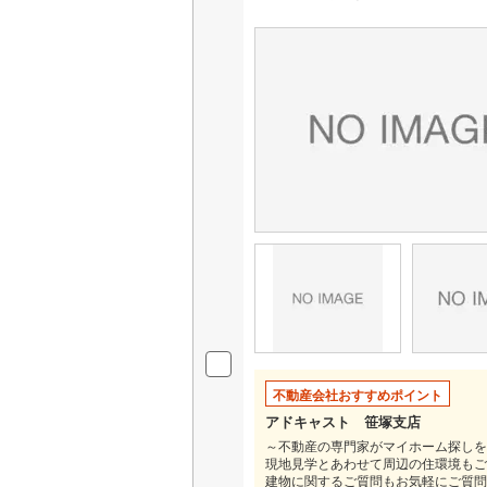
桜井線
(
12
阪和線
(
16
おおさか
内子線
(
0
)
鳴門線
(
0
)
土讃線
(
13
鹿児島本
三角線
(
0
)
長崎本線
(
佐世保線
(
不動産会社おすすめポイント
アドキャスト 笹塚支店
豊肥本線
(
～不動産の専門家がマイホーム探しを
現地見学とあわせて周辺の住環境もご
日南線
(
1
)
建物に関するご質問もお気軽にご質問