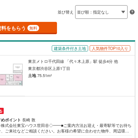
島根
岡山
広島
山口
釜石線
(
0
)
(
1
)
ン内見(相談)可
（
0
）
IT重説可
（
0
）
並び替え
花輪線
(
0
)
香川
愛媛
高知
保存した条件を見る
磐越東線
(
1
)
資料をもらう
ン対応とは？
無料
向ケ丘遊園
読売ランド前
)
(
2
)
(
0
)
(
0
)
(
0
)
佐賀
長崎
熊本
大分
(
0
)
陸羽東線
(
2
)
(
0
)
建築条件付き土地
人気物件TOP10入り
0
)
米坂線
(
0
)
東京メトロ千代田線 「代々木上原」駅 徒歩4分 他
五能線
(
0
)
この条件で検索する
この条件で検索する
この条件で検索する
この条件で検索する
この条件で検索する
この条件で検索する
市区町村以下を選択
市区町村を選択す
駅を選択する
東京都渋谷区上原1丁目
0
)
)
(
0
)
(
0
)
(
白新線
0
)
(
0
)
(
4
)
(
0
)
(
0
)
土地
75.51m
2
越後線
(
1
)
ライン（宇都宮～逗子）
湘南新宿ライン（前橋～小田原）
)
(
0
)
(
0
)
(
0
)
(
0
)
(
0
)
(
0
)
円
(
45
)
る
)
内房線
(
11
)
すめポイント
長崎 敦
)
鹿島線
(
0
)
◇株式会社東宝ハウス世田谷◇━━■ご案内方法お迎え・最寄駅等でお待ち
せ、ご来社などご相談ください。お客様の希望に合わせた物件、周辺環境
もご案内をいたします。■ご予約方法直接お電話ください。メールでのご予
東海道本線
(
14
)