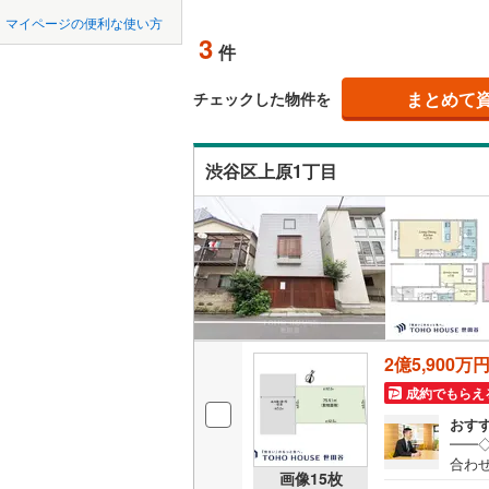
中国
鳥取
北上線
(
0
)
マイページの便利な使い方
オンライ
3
件
山田線
(
0
)
四国
徳島
大湊線
(
0
)
まとめて
オンライ
チェックした物件を
祖師ケ谷大蔵
(
3
)
(
2
九州・沖縄
福岡
(
3
)
只見線
(
1
)
渋谷区上原1丁目
奥羽本線
(
男鹿線
(
0
)
0
0
0
0
0
0
該当物件
該当物件
該当物件
該当物件
該当物件
該当物件
件
件
件
件
件
件
(
0
)
(
0
)
羽越本線
(
(
0
飯山線
(
0
)
湘南新宿
(
0
)
(
0
)
(
1
2億5,900万
(
59
)
成約でもらえ
外房線
(
18
おす
成田線
(
10
━━
合わ
画像
15
枚
など
東金線
(
2
)