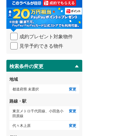
取
る
武蔵野線
(
24
)
・
条
横須賀線
(
21
)
件
を
青梅線
(
21
)
成約プレゼント対象物件
マ
イ
小海線
(
1
)
見学予約できる物件
ペ
ー
京浜東北線
(
58
)
ジ
に
検索条件の変更
総武線
(
108
)
保
存
御殿場線
(
2
)
地域
す
る
中央本線（JR東海）
(
12
)
都道府県 未選択
変更
太多線
(
1
)
路線・駅
名松線
(
0
)
東京メトロ千代田線、小田急小
変更
田原線
東海道本線（JR西日本）
(
39
)
代々木上原
変更
小浜線
(
0
)