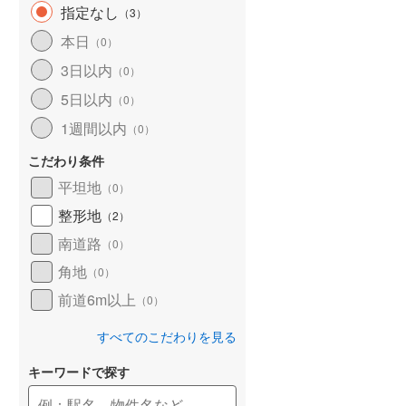
指定なし
（
3
）
和歌山線
(
10
)
本日
（
0
）
東西線
(
5
)
3日以内
（
0
）
予讃線
(
2
)
5日以内
（
0
）
高徳線
(
2
)
1週間以内
（
0
）
牟岐線
(
0
)
こだわり条件
平坦地
（
0
）
山陽本線（JR九州）
(
0
)
整形地
（
2
）
篠栗線
(
1
)
南道路
（
0
）
指宿枕崎線
(
22
)
角地
（
0
）
筑肥線
(
2
)
前道6m以上
（
0
）
久大本線
(
2
)
すべてのこだわりを見る
日田彦山線
(
1
)
キーワードで探す
筑豊本線
(
2
)