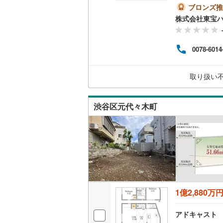
約も
ブロンズ推
がご
南武線
(
26
株式会社東宝
各種
ミュ
横浜線
(
31
お客
0078-6014
◎住
相模線
(
8
)
果的
もご
五日市線
(
取り扱い
請求
篠ノ井線
(
渋谷区元代々木町
常磐線（
伊東線
(
2
)
身延線
(
5
)
武豊線
(
3
)
関西本線（
1億2,880万
参宮線
(
0
)
アドキャスト
大糸線（J