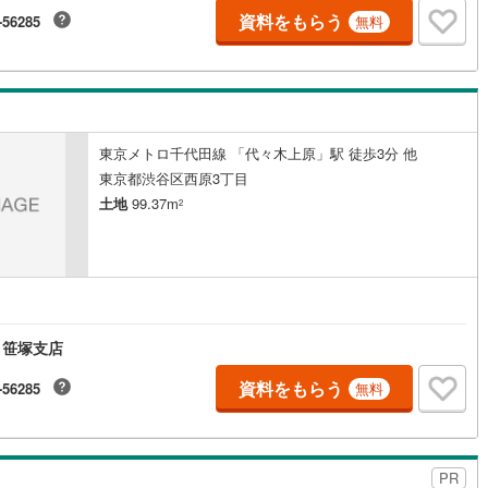
資料をもらう
-56285
無料
0
)
七尾線
(
1
)
高山本線（JR西日本）
(
0
)
JR西日本）
(
11
)
湖西線
(
6
)
福知山線
(
17
)
東京メトロ千代田線 「代々木上原」駅 徒歩3分 他
東京都渋谷区西原3丁目
2
)
播但線
(
2
)
土地
99.37m
2
津山線
(
0
)
伯備線
(
1
)
呉線
(
6
)
 笹塚支店
山口線
(
0
)
資料をもらう
-56285
無料
0
)
美祢線
(
0
)
因美線
(
0
)
草津線
(
0
)
PR