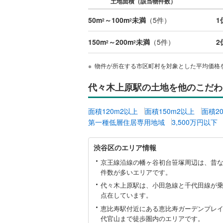
土地面積（該当物件数）
名古屋市
50m
～100m
未満
（
5
件）
1
2
2
名古屋市
150m
～200m
未満
（
5
件）
2
2
2
京都市営
物件が所在する市区町村を対象とした平均価格
OsakaMe
代々木上原駅の土地を他のこだわ
OsakaMe
OsakaMe
面積120m2以上
面積150m2以上
面積2
第一種低層住居専用地域
3,500万円以下
福岡市地
渋
渋谷区のエリア情報
谷
私鉄・その他
札幌市電
(
区
京王線沿線の幡ヶ谷初台笹塚周辺は、昔
に
道南いさ
件数が多いエリアです。
関
代々木上原駅は、小田急線と千代田線が
す
阿武隈急
点在しています。
る
秋田内陸
情
恵比寿駅付近にある恵比寿ガーデンプレ
報
代官山まで徒歩圏内のエリアです。