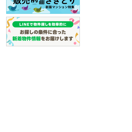
名古屋市営地下鉄鶴舞線
(
13
)
名古屋市営地下鉄名港線
(
5
)
OsakaMetro長堀鶴見緑地線
(
9
)
OsakaMetro谷町線
(
16
)
OsakaMetro千日前線
(
6
)
神戸市営地下鉄海岸線
(
3
)
福岡市地下鉄七隈線
(
0
)
函館市電宝来・谷地頭線
(
0
)
真岡鐵道
(
1
)
山形鉄道フラワー長井線
(
0
)
えちごトキめき鉄道妙高はねうまラ
イン
(
0
)