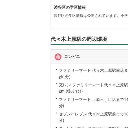
渋谷区の学区情報
いすみ鉄
渋谷区の学区情報は公開されています。小学
IGRいわ
弘南鉄道
代々木上原駅の周辺環境
由利高原
長野電鉄
コンビニ
宇都宮ラ
ファミリーマート 代々木上原駅前店まで
鹿島臨海
歩1分)
小湊鐵道
(
充レン ファミリーマート代々木上原駅
2m (徒歩1分)
上毛電気
ファミリーマート 上原三丁目店まで145
流鉄流山
分)
セブンイレブン 代々木上原駅前まで166
京成本線
(
分)
京成金町