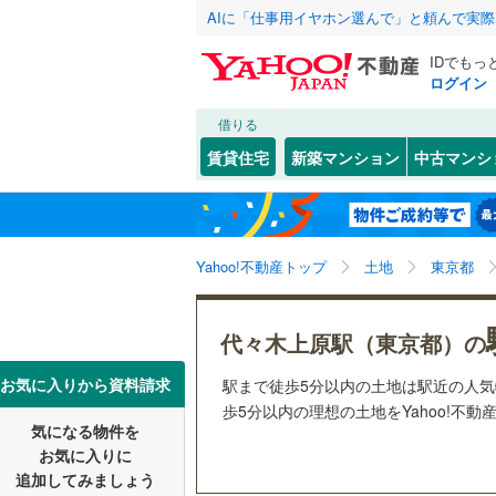
AIに「仕事用イヤホン選んで」と頼んで実
IDでもっ
ログイン
借りる
北海道
JR
北海道
函館本線
(
こだわり条件
配置、向き、
賃貸住宅
新築マンション
中古マンシ
石勝線
(
0
)
前道6m
東北
青森
根室本線
(
(
0
)
(
1
)
(
5
平坦地
（
関東
東京
石北本線
(
Yahoo!不動産トップ
土地
東京都
販売、価格、
常磐線
(
20
信越・北陸
新潟
更地渡し
代々木上原駅（東京都）の
霞ケ関
(
0
)
(
0
高崎線
(
18
(
0
)
東海
愛知
お気に入りから資料請求
駅まで徒歩5分以内の土地は駅近の人
立地
両毛線
(
7
)
歩5分以内の理想の土地をYahoo!不
烏山線
(
4
)
気になる物件を
最寄りの
近畿
大阪
お気に入りに
石巻線
(
1
)
追加してみましょう
オンライン対
(
4
)
(
7
)
(
2