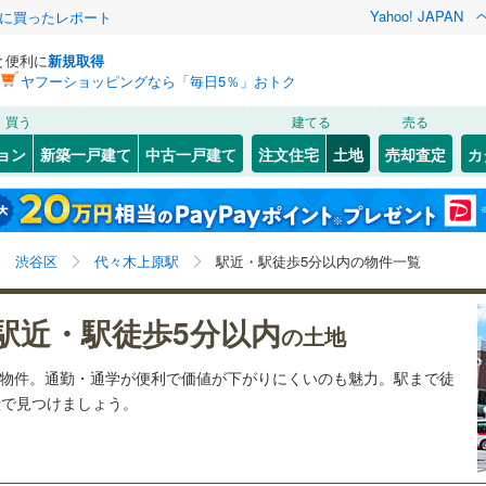
Yahoo! JAPAN
際に買ったレポート
と便利に
新規取得
ヤフーショッピングなら「毎日5％」おトク
検索条件を保存しました
買う
建てる
売る
1
)
札沼線
(
0
)
建ち方、日当たり
ョン
新築一戸建て
中古一戸建て
注文住宅
土地
売却査定
カ
この検索条件の新着物件通知は、
マイページ
から設定できます。
室蘭本線
(
0
)
以上
（
0
）
角地
（
0
）
岩手
宮城
秋田
山形
1
)
富良野線
(
0
)
新御茶ノ水
)
(
2
)
(
0
)
(
0
)
(
0
)
(
1
)
0
）
整形地
（
2
）
(
0
)
代々木上原駅、駅徒歩5分以内、価格未定を含む、建築
神奈川
埼玉
千葉
茨城
0
)
釧網本線
(
0
)
渋谷区
代々木上原駅
駅近・駅徒歩5分以内の物件一覧
条件付き土地を含む
契約、入居関連など
)
水郡線
(
0
)
長野
富山
石川
福井
駅近・駅徒歩5分以内
（
1
）
第一種低層住居専用地域
（
1
）
の土地
)
(
0
)
(
0
)
(
0
)
(
1
)
(
3
)
)
上越線
(
0
)
閉じる
閉じる
お気に入りリストを見る
お気に入りリストを見る
閉じる
閉じる
岐阜
静岡
三重
気物件。通勤・通学が便利で価値が下がりにくいのも魅力。駅まで徒
検索条件を保存する
水戸線
(
0
)
動産で見つけましょう。
仙山線
(
5
)
マイページ
駅が始発駅
（
1
）
海まで2km以内
（
0
）
兵庫
京都
滋賀
奈良
気仙沼線
(
1
)
梅ケ丘
応
)
(
1
)
(
3
)
(
0
)
(
2
)
(
2
)