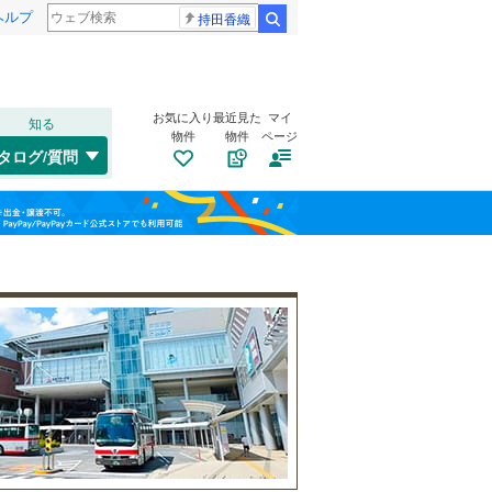
ヘルプ
持田香織
検索
お気に入り
最近見た
マイ
知る
物件
物件
ページ
千歳線
(
0
)
タログ/質問
日高本線
(
0
)
南道路
（
0
）
福島
宗谷本線
(
0
)
(
0
)
(
0
)
(
0
)
古家あり
（
1
）
栃木
群馬
山梨
東北本線
(
37
)
川越線
(
7
)
吾妻線
(
1
)
日光線
(
4
)
仙石線
(
12
)
小学校まで1km以内
（
2
）
和歌山
大船渡線
(
0
)
(
5
)
(
4
)
(
3
)