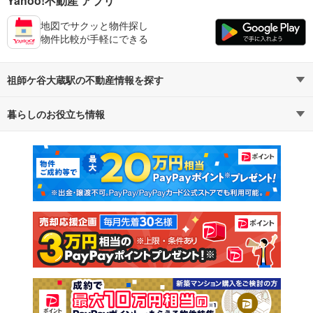
Yahoo!不動産 アプリ
地図でサクッと物件探し
物件比較が手軽にできる
祖師ケ谷大蔵駅の不動産情報を探す
暮らしのお役立ち情報
不動産・住宅
賃貸住宅
マンションカタログ
教えて！住まいの先生
新築マンション
中古マンション
新築一戸建て
中古一戸建て
注文住宅
土地
売却査定