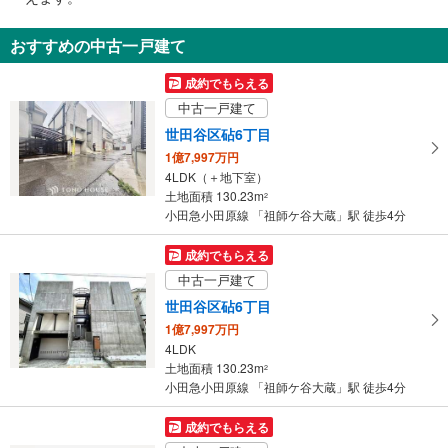
通
知
おすすめの中古一戸建て
を
受
成約でもらえる
け
中古一戸建て
取
世田谷区砧6丁目
る
1億7,997万円
・
4LDK（＋地下室）
条
土地面積 130.23m
2
件
小田急小田原線 「祖師ケ谷大蔵」駅 徒歩4分
を
マ
成約でもらえる
イ
中古一戸建て
ペ
世田谷区砧6丁目
ー
1億7,997万円
ジ
4LDK
に
土地面積 130.23m
2
保
小田急小田原線 「祖師ケ谷大蔵」駅 徒歩4分
存
す
成約でもらえる