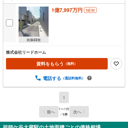
1億7,997万円
NEW
画像
22
枚
株式会社リードホーム
資料をもらう
（無料）
電話する
（通話料無料）
1
1
〜
1
件
前へ
次へ
/
1
件
祖師ケ谷大蔵駅の土地面積ごとの価格相場