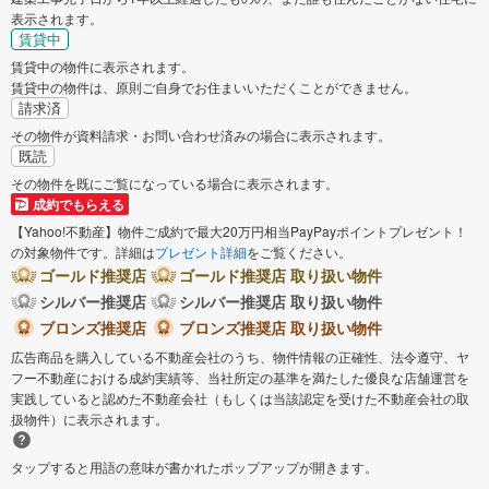
表示されます。
賃貸中
賃貸中の物件に表示されます。
賃貸中の物件は、原則ご自身でお住まいいただくことができません。
請求済
その物件が資料請求・お問い合わせ済みの場合に表示されます。
既読
その物件を既にご覧になっている場合に表示されます。
成約でもらえる
【Yahoo!不動産】物件ご成約で最大20万円相当PayPayポイントプレゼント！
の対象物件です。詳細は
プレゼント詳細
をご覧ください。
ゴールド推奨店
ゴールド推奨店 取り扱い物件
シルバー推奨店
シルバー推奨店 取り扱い物件
ブロンズ推奨店
ブロンズ推奨店 取り扱い物件
広告商品を購入している不動産会社のうち、物件情報の正確性、法令遵守、ヤ
フー不動産における成約実績等、当社所定の基準を満たした優良な店舗運営を
実践していると認めた不動産会社（もしくは当該認定を受けた不動産会社の取
扱物件）に表示されます。
タップすると用語の意味が書かれたポップアップが開きます。