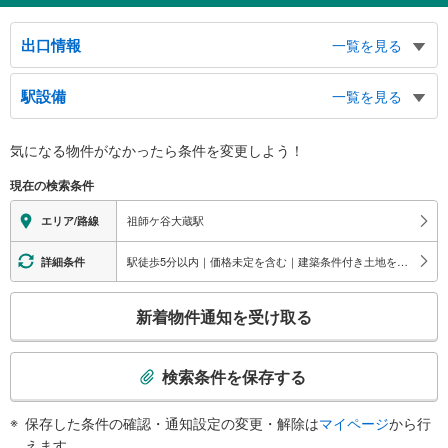
出口情報
一覧を見る
北口
駅設備
一覧を見る
祖師谷１～６丁目、千歳台２・５・６丁目方面、祖師谷住宅、タクシーのり
ば、コミュニティバスのりば、祖師谷３丁目、成城５～８丁目方面、祖師谷ふ
バリアフリー状況
れあいセンター、祖師谷大蔵駅前郵便局
気になる物件がなかったら
条件を変更しよう！
※段差なしでの移動経路
南口
（○：有り △：要駅員設備 ×：無し）
現在の検索条件
砧３・５～８丁目、大蔵２・３丁目方面、大蔵住宅、国立成育医療研究センタ
地上⇔改札⇔ホーム：○
ー、日本大学商学部、東京メディアシティ、バスのりば
エレベータ
祖師ケ谷大蔵駅
エリア/路線
・各ホーム⇔改札
エスカレータ
駅徒歩5分以内｜価格未定を含む｜建築条件付き土地を含む
詳細条件
・各ホーム⇔改札
こ
トイレ
新着物件通知を受け取る
の
《多機能トイレ》
検
・改札内
索
検索条件を保存する
条
件
保存した条件の確認・通知設定の変更・解除は
マイページ
から行
で
えます。