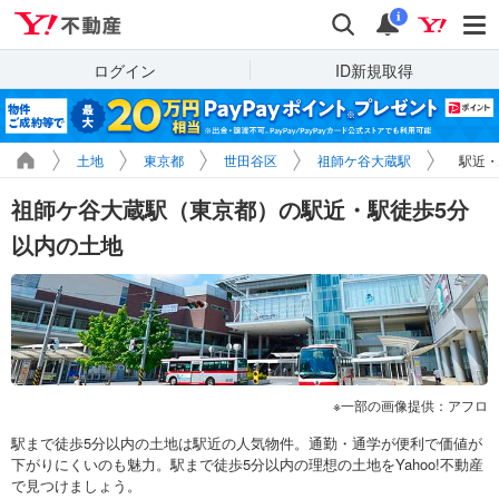
Yahoo!不動産
検索
通知
i
ログイン
ID新規取得
土地
東京都
世田谷区
祖師ケ谷大蔵駅
駅近・
祖師ケ谷大蔵駅（東京都）の駅近・駅徒歩5分
以内の土地
一部の画像提供：アフロ
駅まで徒歩5分以内の土地は駅近の人気物件。通勤・通学が便利で価値が
下がりにくいのも魅力。駅まで徒歩5分以内の理想の土地をYahoo!不動産
で見つけましょう。