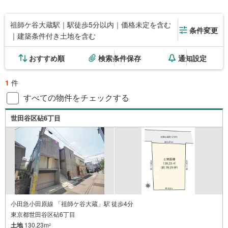
祖師ケ谷大蔵駅｜駅徒歩5分以内｜価格未定を含む
条件変更
｜建築条件付き土地を含む
おすすめ順
検索条件保存
通知設定
1
件
すべての物件をチェックする
世田谷区砧6丁目
小田急小田原線 「祖師ケ谷大蔵」駅 徒歩4分
東京都世田谷区砧6丁目
土地
130.23m
2