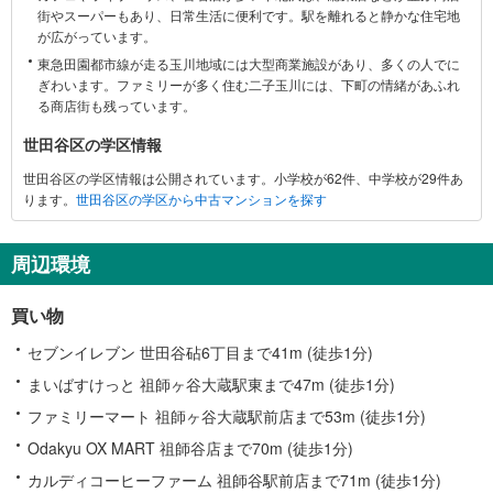
街やスーパーもあり、日常生活に便利です。駅を離れると静かな住宅地
関
が広がっています。
す
東急田園都市線が走る玉川地域には大型商業施設があり、多くの人でに
る
ぎわいます。ファミリーが多く住む二子玉川には、下町の情緒があふれ
情
る商店街も残っています。
報
世田谷区の学区情報
世田谷区の学区情報は公開されています。小学校が62件、中学校が29件あ
ります。
世田谷区の学区から中古マンションを探す
周辺環境
買い物
セブンイレブン 世田谷砧6丁目まで41m (徒歩1分)
まいばすけっと 祖師ヶ谷大蔵駅東まで47m (徒歩1分)
ファミリーマート 祖師ヶ谷大蔵駅前店まで53m (徒歩1分)
Odakyu OX MART 祖師谷店まで70m (徒歩1分)
カルディコーヒーファーム 祖師谷駅前店まで71m (徒歩1分)