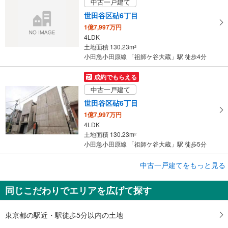
る
中古一戸建て
世田谷区砧6丁目
1億7,997万円
4LDK
土地面積 130.23m
2
小田急小田原線 「祖師ケ谷大蔵」駅 徒歩4分
成約でもらえる
中古一戸建て
世田谷区砧6丁目
1億7,997万円
4LDK
土地面積 130.23m
2
小田急小田原線 「祖師ケ谷大蔵」駅 徒歩5分
成約でもらえる
中古一戸建てをもっと見る
中古一戸建て
同じこだわりでエリアを広げて探す
世田谷区砧6丁目
1億7,997万円
4LDK＋地下室
東京都の駅近・駅徒歩5分以内の土地
土地面積 130.23m
2