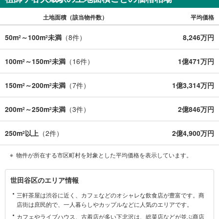
土地面積（該当物件数）
平均価格
50m
～100m
未満
（
8
件）
8,246万円
2
2
100m
～150m
未満
（
16
件）
1億471万円
2
2
150m
～200m
未満
（
7
件）
1億3,314万円
2
2
200m
～250m
未満
（
3
件）
2億846万円
2
2
250m
以上
（
2
件）
2億4,900万円
2
物件が所在する市区町村を対象とした平均価格を表示しています。
世
世田谷区のエリア情報
田
三軒茶屋は渋谷に近く、カフェなどのオシャレな飲食店が豊富です。商
谷
店街は庶民的で、一人暮らしやカップルなどに人気のエリアです。
区
カフェやライブハウス、古着店が多い下北沢は、総菜店などが並ぶ商店
に