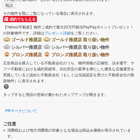
既読
その物件を既にご覧になっている場合に表示されます。
成約でもらえる
【Yahoo!不動産】物件ご成約で最大20万円相当PayPayポイントプレゼント！
の対象物件です。詳細は
プレゼント詳細
をご覧ください。
ゴールド推奨店
ゴールド推奨店 取り扱い物件
シルバー推奨店
シルバー推奨店 取り扱い物件
ブロンズ推奨店
ブロンズ推奨店 取り扱い物件
広告商品を購入している不動産会社のうち、物件情報の正確性、法令遵守、ヤ
フー不動産における成約実績等、当社所定の基準を満たした優良な店舗運営を
実践していると認めた不動産会社（もしくは当該認定を受けた不動産会社の取
扱物件）に表示されます。
タップすると用語の意味が書かれたポップアップが開きます。
PRマークについて
ご注意
消費税および地方消費税の対象となる場合は税込み価格が表示されていま
す。