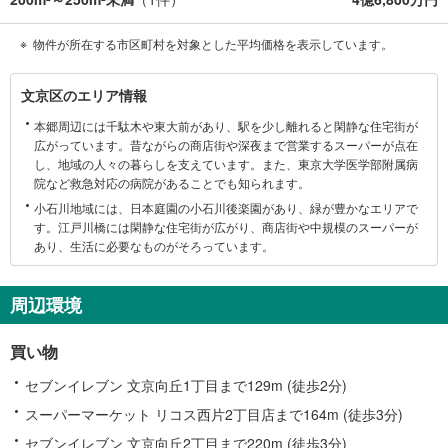
物件が所在する市区町村を対象とした平均価格を表示しています。
文
文京区のエリア情報
京
本郷周辺には千駄木や東大前があり、駅を少し離れると閑静な住宅街が
区
広がっています。昔ながらの商店街や深夜まで営業するスーパーが点在
に
し、地域の人々の暮らしを支えています。また、東京大学医学部附属病
関
院など救急対応の病院があることでも知られます。
す
小石川地域には、日本庭園の小石川後楽園があり、緑が豊かなエリアで
る
す。江戸川橋には閑静な住宅街が広がり、商店街や中規模のスーパーが
情
あり、生活に必要なものがそろっています。
報
周辺環境
買い物
セブンイレブン 文京向丘1丁目まで129m (徒歩2分)
スーパーマーケット リコス西片2丁目店まで164m (徒歩3分)
セブンイレブン 文京向丘2丁目まで220m (徒歩3分)