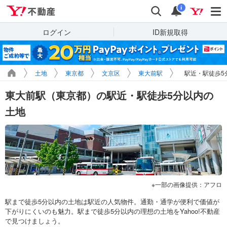
Yahoo!不動産
検索
通知
i
ログイン
ID新規取得
土地
東京都
文京区
東大前駅
駅近・駅徒歩5
東大前駅（東京都）の駅近・駅徒歩5分以内の
土地
一部の画像提供：アフロ
駅まで徒歩5分以内の土地は駅近の人気物件。通勤・通学が便利で価値が
下がりにくいのも魅力。駅まで徒歩5分以内の理想の土地をYahoo!不動産
で見つけましょう。