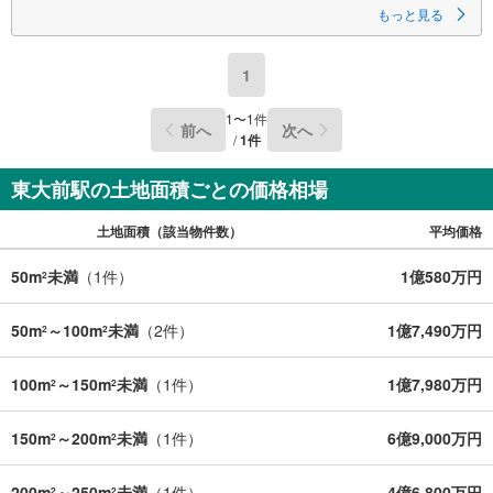
●物件をご覧になりたい場合は「室内・現地を見学する」ボタンよりお問合
もっと見る
せ下さい。
実際に物件を見て、広さ、明るさ、天井の高さ、物件周辺環境等、ぜひご
体験下さい！
1
▼株式会社アドキャストの特徴▼
1
〜
1
件
前へ
次へ
・ 簡易ライフプラン作成いたします♪毎月70組様限定♪
/
1
件
住宅購入後50年間のライフプラン＆キャッシュフロー表を作成します！
・当社オリジナル物件調査報告書♪
東大前駅の土地面積ごとの価格相場
徹底的な近隣聞き込みを含め調査結果を説明いたします！
土地面積（該当物件数）
平均価格
・キッズスペース完備♪
小さなお客様も大歓迎です。近くをお通りの際はお気軽にお越し下さい！
50m
未満
（
1
件）
1億580万円
2
50m
～100m
未満
（
2
件）
1億7,490万円
2
2
100m
～150m
未満
（
1
件）
1億7,980万円
2
2
150m
～200m
未満
（
1
件）
6億9,000万円
2
2
200m
～250m
未満
（
1
件）
4億6,800万円
2
2