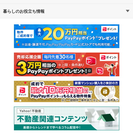
暮らしのお役立ち情報
不動産・住宅
賃貸住宅
マンションカタログ
教えて！住まいの先生
新築マンション
中古マンション
新築一戸建て
中古一戸建て
注文住宅
土地
売却査定