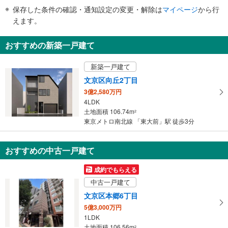
・改札内
件
保存した条件の確認・通知設定の変更・解除は
マイページ
から行
その他
で
えます。
・ＡＥＤ
通
知
おすすめの新築一戸建て
を
受
新築一戸建て
け
文京区向丘2丁目
取
3億2,580万円
る
4LDK
・
土地面積 106.74m
2
条
東京メトロ南北線 「東大前」駅 徒歩3分
件
を
マ
おすすめの中古一戸建て
イ
成約でもらえる
ペ
中古一戸建て
ー
ジ
文京区本郷6丁目
に
5億3,000万円
保
1LDK
土地面積 106.56m
存
2