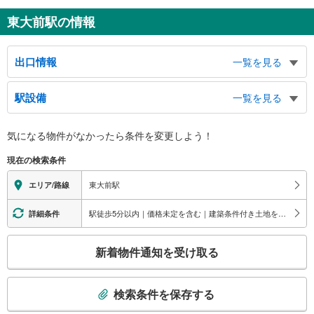
東大前駅の情報
出口情報
一覧を見る
エレベーター口
駅設備
一覧を見る
本郷通り西側、向丘地域活動センター、第六中学校、バスのりば、向丘１丁
目、西片１・２丁目
バリアフリー状況
１出口
気になる物件がなかったら
条件を変更しよう！
※段差なしでの移動経路
東京大学、バスのりば、弥生美術館、竹久夢二美術館、根津小学校、根津総合
（○：有り △：要駅員設備 ×：無し）
現在の検索条件
センター、 根津児童館、 根津交流館、本郷通り、言問通り、弥生１・２丁
地上⇔改札⇔ホーム：○
目、本郷７丁目、根津１丁目
エレベータ
東大前駅
エリア/路線
２出口
・ホーム⇔改札
文京学院大学、本郷税務署、都水道局文京営業所、誠之小学校、日本医科大
・改札⇔エレベータ専用口
駅徒歩5分以内｜価格未定を含む｜建築条件付き土地を含む
詳細条件
学、向丘高等学校、白山東児童館、本郷通り、日医大つつじ通り、向丘１・２
エスカレータ
丁目、西片１・２丁目、弥生１丁目、根津１丁目、千駄木１・２丁目
こ
・ホーム⇔改札
新着物件通知を受け取る
・改札⇔１番出口
の
・改札⇔２番出口（一部）
検
トイレ
索
検索条件を保存する
《多機能トイレ》
条