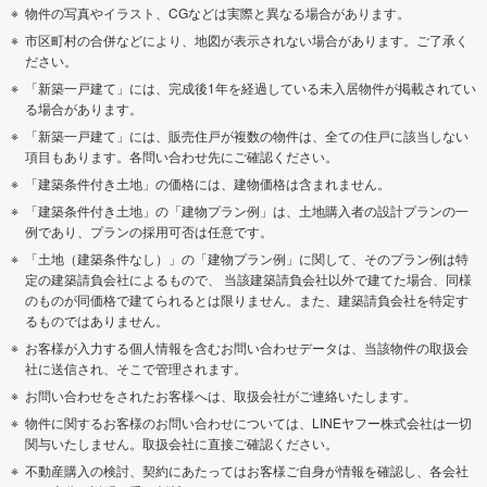
物件の写真やイラスト、CGなどは実際と異なる場合があります。
市区町村の合併などにより、地図が表示されない場合があります。ご了承く
ださい。
「新築一戸建て」には、完成後1年を経過している未入居物件が掲載されてい
る場合があります。
「新築一戸建て」には、販売住戸が複数の物件は、全ての住戸に該当しない
項目もあります。各問い合わせ先にご確認ください。
「建築条件付き土地」の価格には、建物価格は含まれません。
「建築条件付き土地」の「建物プラン例」は、土地購入者の設計プランの一
例であり、プランの採用可否は任意です。
「土地（建築条件なし）」の「建物プラン例」に関して、そのプラン例は特
定の建築請負会社によるもので、 当該建築請負会社以外で建てた場合、同様
のものが同価格で建てられるとは限りません。また、建築請負会社を特定す
るものではありません。
お客様が入力する個人情報を含むお問い合わせデータは、当該物件の取扱会
社に送信され、そこで管理されます。
お問い合わせをされたお客様へは、取扱会社がご連絡いたします。
物件に関するお客様のお問い合わせについては、LINEヤフー株式会社は一切
関与いたしません。取扱会社に直接ご確認ください。
不動産購入の検討、契約にあたってはお客様ご自身が情報を確認し、各会社