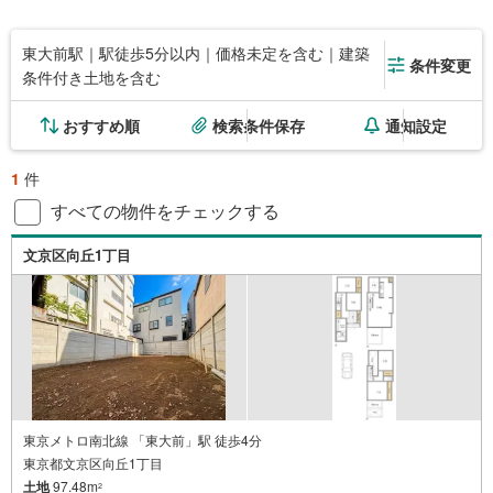
東大前駅｜駅徒歩5分以内｜価格未定を含む｜建築
条件変更
条件付き土地を含む
おすすめ順
検索条件保存
通知設定
1
件
すべての物件をチェックする
文京区向丘1丁目
東京メトロ南北線 「東大前」駅 徒歩4分
東京都文京区向丘1丁目
土地
97.48m
2