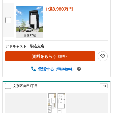
1億8,980万円
画像
17
枚
アドキャスト 駒込支店
資料をもらう
（無料）
電話する
（通話料無料）
文京区向丘1丁目
PR