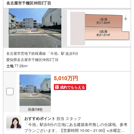
しているオープンハウスだから出会える物件が多数ござい
名古屋市千種区仲田2丁目
ます。ぜひお気軽にご連絡・ご相談ください！※限定物件:
当社のみ、もしくは当社を含めた数社でのみご紹介可能な
オープンハウス・ディベロップメントの物件
名古屋市営地下鉄桜通線 「今池」駅 徒歩5分
愛知県名古屋市千種区仲田2丁目
土地
77.26m
2
5,010万円
成約でもらえる
画像
14
枚
おすすめポイント
担当 スタッフ
「今池」駅歩5分の立地にある建築条件無しの分譲地。参考
プランございます。【営業時間 10:00～21:00】※水曜定休