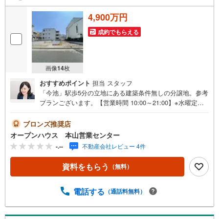
4,900万円
成約でもらえる
画像
14
枚
おすすめポイント
担当 スタッフ
「今池」駅歩5分の立地にある建築条件無しの分譲地。参考
プランございます。【営業時間 10:00～21:00】※水曜定休
上記時間はお電話が繋がりやすくなっております。ぜひお
気軽にご連絡ください！現地を見学される場合は「室内・
ブロンズ推奨店
現地を見学する（無料）」ボタンよりご希望の日時をご記
オープンハウス 本山営業センター
入いただけますとスムーズにご案内が可能です。◎現地の
-.--
不動産会社レビュー 4件
ご案内について・平日や夜遅い時間帯もご案内が可能 ※定
休日を除く・経験豊富なスタッフが物件詳細を丁寧にご説
資料をもらう
（無料）
明いたします。・車でご自宅や最寄り駅等、ご指定の場所
まで送迎します。・チャイルドシートのご用意ございま
す。◎個別FP相談会 無料物件のご紹介だけでなく住宅ロ
電話する
（通話料無料）
ーン・資金のご相談、まずは家探しについて話を聞きたい
という方も大歓迎です！年間8000棟以上の限定物件を発表