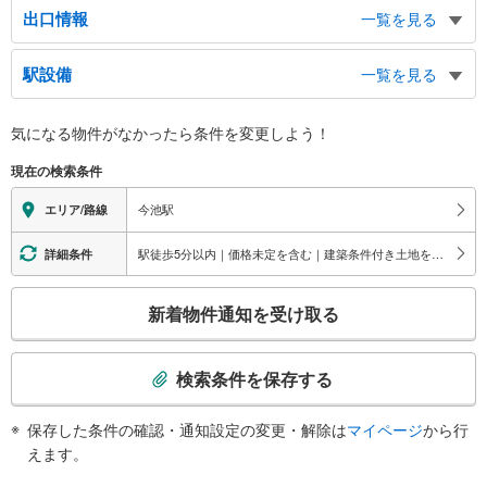
出口情報
一覧を見る
１出口
駅設備
一覧を見る
（利用時間 ６：００～２３：３０）、市バス １０番のりば、平安会館、ホ
テルレオパレス名古屋、内山１・３丁目
バリアフリー状況
２出口
気になる物件がなかったら
条件を変更しよう！
※段差なしでの移動経路
市バス ０・９番のりば、今池４丁目、内山２丁目、仲田２丁目
（○：有り △：要駅員設備 ×：無し）
現在の検索条件
３出口
［東山線］：○
［桜通線］：○
（利用時間 ６：００～２３：３０）、あいち銀行、名古屋市立東部医療セン
今池駅
エリア/路線
エレベータ
ター、今池４丁目、内山２丁目、仲田２丁目
４出口
［東山線］
駅徒歩5分以内｜価格未定を含む｜建築条件付き土地を含む
詳細条件
・ホーム⇔西改札
（利用時間 ６：００～２３：３０）、今池４丁目、仲田２丁目
・西改札⇔１２番出口方面の今池ガスビル内
５出口
こ
新着物件通知を受け取る
（※９時～２２時 年末年始休館有り）
の
今池４丁目、仲田２丁目
・西改札⇔地上（今池交番付近）
６出口
検
［桜通線］
索
（利用時間 ６：００～２３：３０）、市バス ２番のりば、千種郵便局、今
・ホーム⇔南改札
検索条件を保存する
条
池４丁目、仲田２丁目
・南改札内⇔１０番出口付近（今池ガスビル内方面への経路可能）
７出口
エスカレータ
件
保存した条件の確認・通知設定の変更・解除は
マイページ
から行
で
名古屋センタープラザビル、りそな銀行、三重銀行、千種区休日急病診療所、
［東山線］
えます。
通
今池５丁目、春岡１丁目
・ホーム⇔西改札
８出口
［桜通線］