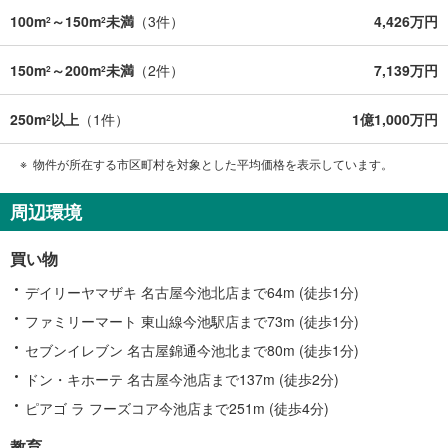
100m
～150m
未満
（
3
件）
4,426万円
2
2
150m
～200m
未満
（
2
件）
7,139万円
2
2
250m
以上
（
1
件）
1億1,000万円
2
物件が所在する市区町村を対象とした平均価格を表示しています。
周辺環境
買い物
デイリーヤマザキ 名古屋今池北店まで64m (徒歩1分)
ファミリーマート 東山線今池駅店まで73m (徒歩1分)
セブンイレブン 名古屋錦通今池北まで80m (徒歩1分)
ドン・キホーテ 名古屋今池店まで137m (徒歩2分)
ピアゴ ラ フーズコア今池店まで251m (徒歩4分)
教育