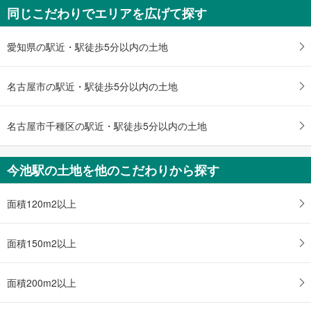
知
同じこだわりでエリアを広げて探す
・ホーム⇔各改札
を
市バス ６・７番のりば、ダイエー、今池５丁目、春岡１丁目、今池南
・南改札⇔８番出口（６時～２３：３０）
９出口
受
・南改札⇔９番出口（６時～２３：３０）
愛知県の駅近・駅徒歩5分以内の土地
け
（利用時間 ６：００～２３：３０）、市バス １１番のりば、今池中学校、
・南改札⇔１１番出口手前
取
あいち銀行、今池１・３丁目
トイレ
１０出口
る
［東山線］
名古屋市の駅近・駅徒歩5分以内の土地
・
今池ガスビル、三菱ＵＦＪ銀行、十六銀行、今池１丁目
《多機能トイレ》
条
１１出口
・改札外（駅長室付近）
件
スロープ
名古屋市千種区の駅近・駅徒歩5分以内の土地
（利用時間 ６：００～２３：３０）、新今池ビル、名古屋銀行、内山３丁目
を
１２出口
［東山線］
マ
・西改札⇔１２番出口方面の今池ガスビル手前
新今池ビル、内山３丁目
今池駅の土地を他のこだわりから探す
その他
イ
ペ
・ＡＥＤ
ー
面積120m2以上
ジ
に
面積150m2以上
保
存
す
面積200m2以上
る