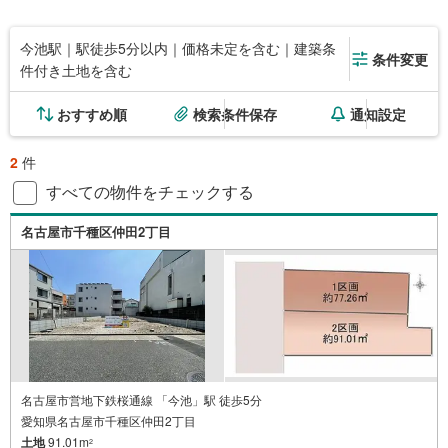
今池駅｜駅徒歩5分以内｜価格未定を含む｜建築条
条件変更
件付き土地を含む
おすすめ順
検索条件保存
通知設定
2
件
すべての物件をチェックする
名古屋市千種区仲田2丁目
名古屋市営地下鉄桜通線 「今池」駅 徒歩5分
愛知県名古屋市千種区仲田2丁目
土地
91.01m
2