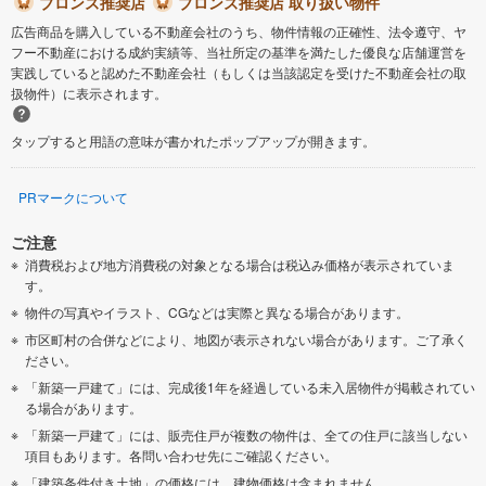
ブロンズ推奨店
ブロンズ推奨店 取り扱い物件
広告商品を購入している不動産会社のうち、物件情報の正確性、法令遵守、ヤ
フー不動産における成約実績等、当社所定の基準を満たした優良な店舗運営を
実践していると認めた不動産会社（もしくは当該認定を受けた不動産会社の取
扱物件）に表示されます。
タップすると用語の意味が書かれたポップアップが開きます。
PRマークについて
ご注意
消費税および地方消費税の対象となる場合は税込み価格が表示されていま
す。
物件の写真やイラスト、CGなどは実際と異なる場合があります。
市区町村の合併などにより、地図が表示されない場合があります。ご了承く
ださい。
「新築一戸建て」には、完成後1年を経過している未入居物件が掲載されてい
る場合があります。
「新築一戸建て」には、販売住戸が複数の物件は、全ての住戸に該当しない
項目もあります。各問い合わせ先にご確認ください。
「建築条件付き土地」の価格には、建物価格は含まれません。