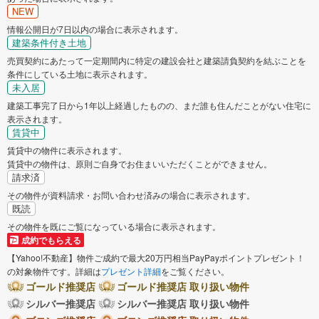
NEW
情報公開日が7日以内の場合に表示されます。
建築条件付き土地
売買契約にあたって一定期間内に特定の建設会社と建築請負契約を結ぶことを
条件にしている土地に表示されます。
未入居
建築工事完了日から1年以上経過したものの、まだ誰も住んだことがない住宅に
表示されます。
賃貸中
賃貸中の物件に表示されます。
賃貸中の物件は、原則ご自身でお住まいいただくことができません。
請求済
その物件が資料請求・お問い合わせ済みの場合に表示されます。
既読
その物件を既にご覧になっている場合に表示されます。
成約でもらえる
【Yahoo!不動産】物件ご成約で最大20万円相当PayPayポイントプレゼント！
の対象物件です。詳細は
プレゼント詳細
をご覧ください。
ゴールド推奨店
ゴールド推奨店 取り扱い物件
シルバー推奨店
シルバー推奨店 取り扱い物件