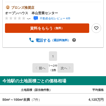
上記時間はお電話が繋がりやすくなっております。ぜひお
気軽にご連絡ください！現地を見学される場合は「室内・
ブロンズ推奨店
現地を見学する（無料）」ボタンよりご希望の日時をご記
オープンハウス 本山営業センター
入いただけますとスムーズにご案内が可能です。◎現地の
-.--
不動産会社レビュー 4件
ご案内について・平日や夜遅い時間帯もご案内が可能 ※定
休日を除く・経験豊富なスタッフが物件詳細を丁寧にご説
資料をもらう
（無料）
明いたします。・車でご自宅や最寄り駅等、ご指定の場所
まで送迎します。・チャイルドシートのご用意ございま
す。◎個別FP相談会 無料物件のご紹介だけでなく住宅ロ
電話する
（通話料無料）
ーン・資金のご相談、まずは家探しについて話を聞きたい
という方も大歓迎です！年間8000棟以上の限定物件を発表
しているオープンハウスだから出会える物件が多数ござい
1
ます。ぜひお気軽にご連絡・ご相談ください！※限定物件:
当社のみ、もしくは当社を含めた数社でのみご紹介可能な
1
〜
2
件
前へ
次へ
オープンハウス・ディベロップメントの物件
/
2
件
今池駅の土地面積ごとの価格相場
土地面積（該当物件数）
平均価格
50m
～100m
未満
（
7
件）
4,125万円
2
2