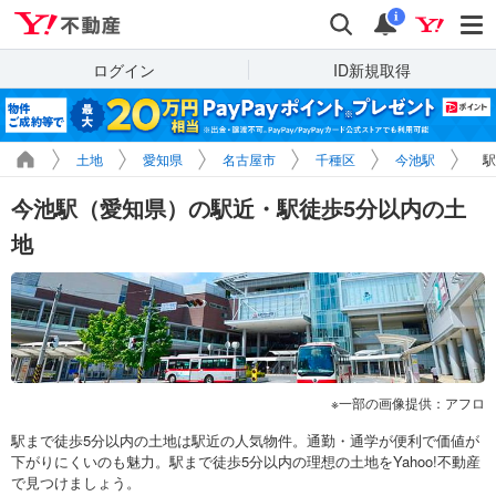
Yahoo!不動産
検索
通知
i
ログイン
ID新規取得
土地
愛知県
名古屋市
千種区
今池駅
駅
今池駅（愛知県）の駅近・駅徒歩5分以内の土
地
一部の画像提供：アフロ
駅まで徒歩5分以内の土地は駅近の人気物件。通勤・通学が便利で価値が
下がりにくいのも魅力。駅まで徒歩5分以内の理想の土地をYahoo!不動産
で見つけましょう。