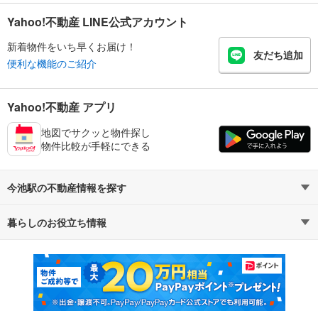
Yahoo!不動産 LINE公式アカウント
新着物件をいち早くお届け！
友だち追加
便利な機能のご紹介
Yahoo!不動産 アプリ
地図でサクッと物件探し
物件比較が手軽にできる
今池駅の不動産情報を探す
暮らしのお役立ち情報
不動産・住宅
賃貸住宅
マンションカタログ
教えて！住まいの先生
新築マンション
中古マンション
新築一戸建て
中古一戸建て