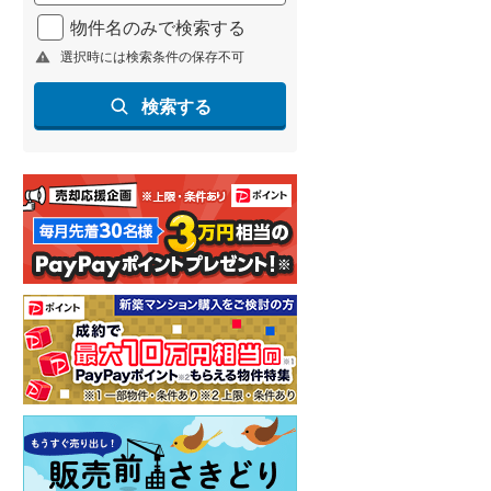
北海道新幹線
(
0
)
物件名のみで検索する
選択時には検索条件の保存不可
山形新幹線
(
6
)
東海道新幹線
(
28
)
検索する
九州新幹線
(
1
)
札幌市営地下鉄東豊線
(
1
)
東京メトロ銀座線
(
17
)
東京メトロ日比谷線
(
20
)
東京メトロ有楽町線
(
27
)
東京メトロ副都心線
(
35
)
都営新宿線
(
33
)
横浜市営地下鉄グリーンライン
(
0
)