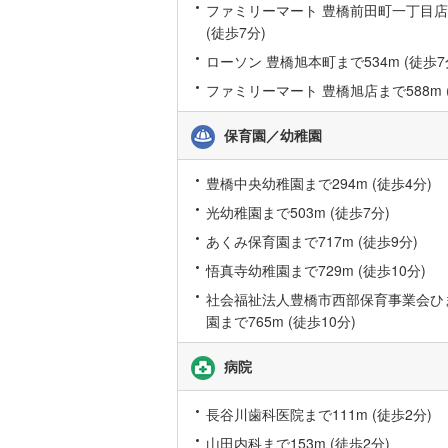
ファミリーマート 豊橋前田町一丁目店
後藤寺線
(
(徒歩7分)
東北新幹
ローソン 豊橋旭本町まで534m (徒歩7
ファミリーマート 豊橋旭店まで588m 
秋田新幹
山陽新幹
保育園／幼稚園
西九州新
豊橋中央幼稚園まで294m (徒歩4分)
光幼稚園まで503m (徒歩7分)
地下鉄
札幌市営
あくみ保育園まで717m (徒歩9分)
仙台市地
悟真寺幼稚園まで729m (徒歩10分)
東京メト
社会福祉法人豊橋市西部保育事業会ひ
園まで765m (徒歩10分)
東京メト
病院
東京メト
都営浅草
長谷川歯科医院まで111m (徒歩2分)
山田内科まで153m (徒歩2分)
都営大江