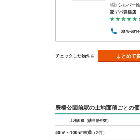
歩1
シルバー推
越美北線
(
橋市
家デパ豊橋店
なら
氷見線
(
2
)
のご
古物
0078-6014
紀勢本線（
新築
ズス
桜島線
(
2
)
間 午
い合
お気
加古川線
(
まとめて
チェックした物件を
赤穂線
(
0
)
宇野線
(
2
)
福塩線
(
4
)
岩徳線
(
8
)
豊橋公園前駅の土地面積ごとの価
小野田線
(
土地面積（該当物件数）
舞鶴線
(
0
)
50m
～100m
未満
（
2
件）
2
2
木次線
(
0
)