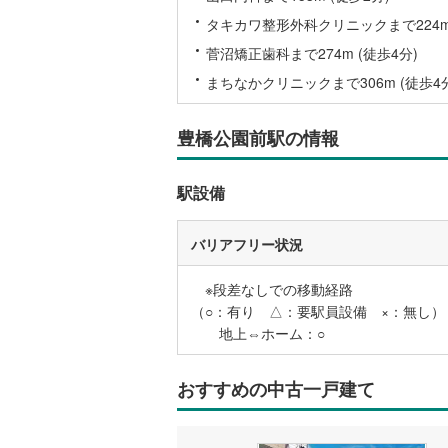
タキカワ整形外科クリニックまで224m 
名古屋市
菅沼矯正歯科まで274m (徒歩4分)
名古屋市
まちなかクリニックまで306m (徒歩4
京都市営
豊橋公園前駅の情報
OsakaMe
OsakaMe
駅設備
OsakaMe
バリアフリー状況
福岡市地
※段差なしでの移動経路
私鉄・その他
札幌市電
(
（○：有り △：要駅員設備 ×：無し）
地上⇔ホーム：○
道南いさ
阿武隈急
おすすめの中古一戸建て
秋田内陸