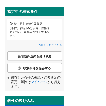
田沢湖線
(
0
)
指定中の検索条件
八戸線
(
0
)
磐越西線
(
0
)
詳しく見る
路線・駅
豊橋公園前駅
宮崎
鹿児島
沖縄
条件
駅徒歩5分以内、価格未
陸羽西線
(
0
)
定を含む、建築条件付き土地を
含む
左沢線
(
0
)
条件をリセットする
津軽線
(
0
)
する
る
条件をリセットする
条件をリセットする
条件をリセットする
条件をリセットする
条件をリセットする
条件をリセットする
こ
信越本線
(
2
)
新着物件通知を受け取る
の
検
弥彦線
(
0
)
索
検索条件を保存する
条
総武本線
(
40
)
件
保存した条件の確認・通知設定の
で
変更・解除は
マイページ
から行え
通
ます。
京葉線
(
3
)
知
を
久留里線
(
7
)
受
物件の絞り込み
け
山手線
(
69
)