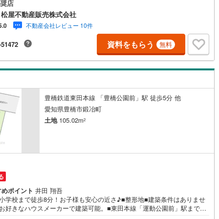
リーマート 徒歩4分●家デパ 松屋不動産販売 のつよみ●・豊橋市・豊
奨店
・知立市・浜松市の4店舗営業中！三河エリア・遠州エリアの物件ならおま
 松屋不動産販売株式会社
)
鶴見線
(
1
)
ください。新築戸建、中古戸建、中古マンション、土地をお客様のご希望
不動産会社レビュー 10件
5.0
わせてご提案いたします！・中古物件のリフォーム実績多数！中古物件を
)
根岸線
(
4
)
入の際、約70％という多くの方々がリフォームを行っています。新築購入
資料をもらう
-51472
無料
低コストで、新築同様の快適なお住まいを実現できます。・キッズスペー
中央本線（JR東日本）
(
80
)
意しております。ぜひご家族そろってご来場ください。・営業時間 午前9
分～午後6時30分 （定休日:水曜日）この時間帯はお電話でのお問い合わせ
18
)
八高線
(
41
)
ムーズにご案内できます。右下の電話ボタンをタッチ！もしくはお気軽に
話ください。
0
)
大糸線（JR東日本）
(
1
)
豊橋鉄道東田本線 「豊橋公園前」駅 徒歩5分 他
各駅停車）
(
14
)
埼京線
(
64
)
愛知県豊橋市鍛冶町
土地
105.02m
2
東海道本線（JR東海）
(
63
)
飯田線
(
23
)
高山本線（JR東海）
(
0
)
る
JR東海）
(
10
)
紀勢本線（JR東海）
(
0
)
すめポイント
井田 翔吾
博多南線
(
0
)
町小学校まで徒歩8分！お子様も安心の近さ♪■整形地■建築条件はありませ
■お好きなハウスメーカーで建築可能。■東田本線「運動公園前」駅まで徒
R西日本）
(
0
)
北陸本線
(
0
)
分■ライフインフォメーション ・八南小学校 徒歩8分 ・豊城中学校 徒