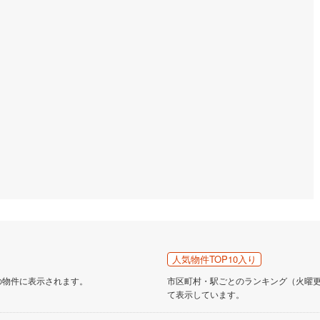
道
(
0
)
北越急行ほくほく線
(
0
)
て銀河鉄道
(
0
)
青い森鉄道
(
0
)
弘南線
(
0
)
弘南鉄道大鰐線
(
0
)
鉄道鳥海山ろく線
(
0
)
福島交通飯坂線
(
4
)
長野線
(
0
)
上田電鉄別所線
(
0
)
イトレール
(
4
)
関東鉄道竜ケ崎線
(
1
)
鉄道大洗鹿島線
(
1
)
ひたちなか海浜鉄道湊線
(
1
)
2
)
千葉都市モノレール
(
10
)
鉄道上毛線
(
10
)
秩父鉄道
(
7
)
線
(
4
)
つくばエクスプレス
(
24
)
人気物件TOP10入り
の物件に表示されます。
市区町村・駅ごとのランキング（火曜更新
57
)
京成押上線
(
20
)
て表示しています。
線
(
4
)
京成千原線
(
2
)