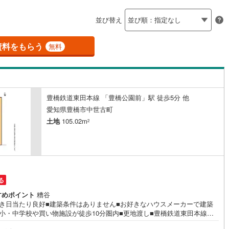
島根
岡山
広島
山口
釜石線
(
0
)
ン内見(相談)可
（
2
）
IT重説可
（
0
）
並び替え
花輪線
(
0
)
香川
愛媛
高知
保存した条件を見る
磐越東線
(
1
)
資料をもらう
ン対応とは？
無料
佐賀
長崎
熊本
大分
陸羽東線
(
2
)
0
)
米坂線
(
0
)
豊橋鉄道東田本線 「豊橋公園前」駅 徒歩5分 他
五能線
(
0
)
この条件で検索する
この条件で検索する
この条件で検索する
この条件で検索する
この条件で検索する
この条件で検索する
市区町村以下を選択
市区町村を選択す
駅を選択する
愛知県豊橋市中世古町
0
)
白新線
(
0
)
土地
105.02m
2
越後線
(
1
)
ライン（宇都宮～逗子）
湘南新宿ライン（前橋～小田原）
(
45
)
る
)
内房線
(
11
)
すめポイント
糟谷
向き日当たり良好■建築条件はありません■お好きなハウスメーカーで建築
)
鹿島線
(
0
)
■小・中学校や買い物施設が徒歩10分圏内■更地渡し■豊橋鉄道東田本線
動公園前」まで徒歩5分！■周辺施設■・サンヨネ本店 徒歩9分・フ
東海道本線
(
14
)