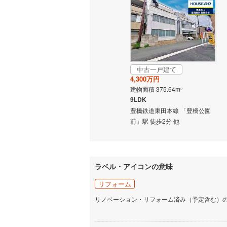
いすみ鉄
IGRいわ
弘南鉄道
中古一戸建て
由利高原
4,300万円
建物面積 375.64m
長野電鉄
2
9LDK
宇都宮ラ
豊橋鉄道東田本線 「豊橋公園
前」駅 徒歩2分 他
鹿島臨海
小湊鐵道
(
上毛電気
ラベル・アイコンの意味
流鉄流山
リフォーム
リノベーション・リフォーム済み（予定含む）
京成本線
(
京成金町