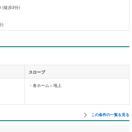
(徒歩3分)
営地下鉄東山線
(
24
)
名古屋市営地下鉄名城線
(
46
)
営地下鉄桜通線
(
34
)
名古屋市営地下鉄上飯田線
(
16
)
分)
地下鉄烏丸線
(
15
)
京都市営地下鉄東西線
(
16
)
tro今里筋線
(
13
)
OsakaMetro御堂筋線
(
14
)
tro四つ橋線
(
5
)
OsakaMetro中央線
(
8
)
tro堺筋線
(
5
)
神戸市営地下鉄西神・山手線
(
4
)
スロープ
下鉄空港線
(
1
)
福岡市地下鉄箱崎線
(
1
)
・各ホーム⇔地上
0
)
函館市電
(
0
)
りび鉄道
(
0
)
わたらせ渓谷鐵道
(
4
)
行
(
1
)
会津鉄道
(
1
)
この条件の一覧を見る
縦貫鉄道
(
0
)
しなの鉄道北しなの線
(
0
)