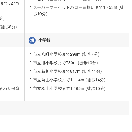
まで527m
0
)
宮崎空港線
(
0
)
スーパーマーケットバロー豊橋店まで1,453m (徒
歩19分)
線
(
7
)
上越新幹線
(
2
)
分)
(徒歩8分)
線
(
2
)
北陸新幹線
(
2
)
線
(
2
)
北陸新幹線（JR西日本）
(
1
)
小学校
幹線
(
0
)
市立八町小学校まで298m (徒歩4分)
市立旭小学校まで730m (徒歩10分)
地下鉄南北線
(
0
)
札幌市営地下鉄東西線
(
1
)
市立新川小学校まで817m (徒歩11分)
下鉄南北線
(
8
)
仙台市地下鉄東西線
(
2
)
市立向山小学校まで1,114m (徒歩14分)
ロ丸ノ内線
(
67
)
東京メトロ丸ノ内方南支線
(
12
)
まわり保育
市立松山小学校まで1,165m (徒歩15分)
ロ東西線
(
34
)
東京メトロ千代田線
(
31
)
ロ半蔵門線
(
28
)
東京メトロ南北線
(
50
)
線
(
49
)
都営三田線
(
43
)
戸線
(
80
)
横浜市営地下鉄ブルーライン
(
19
)