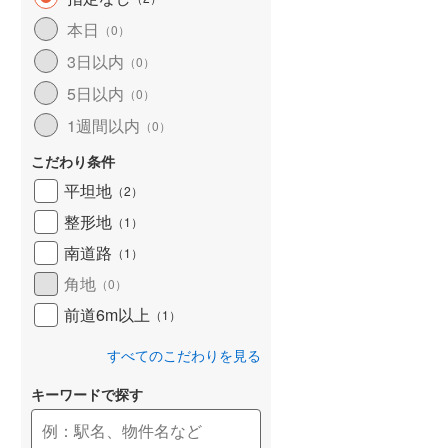
和歌山線
(
10
)
本日
（
0
）
3日以内
東西線
(
5
)
（
0
）
5日以内
（
0
）
予讃線
(
2
)
1週間以内
（
0
）
高徳線
(
2
)
こだわり条件
牟岐線
(
0
)
平坦地
（
2
）
山陽本線（JR九州）
(
0
)
整形地
（
1
）
篠栗線
(
1
)
南道路
（
1
）
角地
指宿枕崎線
(
22
)
（
0
）
前道6m以上
（
1
）
筑肥線
(
2
)
すべてのこだわりを見る
久大本線
(
2
)
キーワードで探す
日田彦山線
(
1
)
筑豊本線
(
2
)