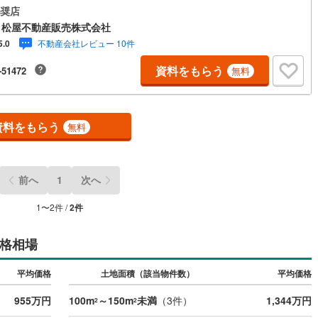
7分 ・豊橋中央幼稚園 徒歩6分●家デパ 松屋不動産販売 のつよみ●・豊
奨店
0
)
七尾線
(
1
)
・豊川市・知立市・浜松市の4店舗営業中！三河エリア・遠州エリアの物件
 松屋不動産販売株式会社
おまかせください。新築戸建、中古戸建、中古マンション、土地をお客様
不動産会社レビュー 10件
5.0
高山本線（JR西日本）
(
0
)
希望に合わせてご提案いたします！・中古物件のリフォーム実績多数！中
件をご購入の際、約70％という多くの方々がリフォームを行っています。
資料をもらう
-51472
無料
JR西日本）
(
11
)
湖西線
(
6
)
購入より低コストで、新築同様の快適なお住まいを実現できます。・キッ
ペース用意しております。ぜひご家族そろってご来場ください。・営業時
福知山線
(
17
)
前9時00分～午後6時30分 （定休日:水曜日）この時間帯はお電話でのお問
わせがスムーズにご案内できます。右下の電話ボタンをタッチ！もしくは
軽にお電話ください。
2
)
播但線
(
2
)
資料をもらう
無料
津山線
(
0
)
伯備線
(
1
)
前へ
1
次へ
呉線
(
6
)
1
〜
2
件 /
2
件
山口線
(
0
)
格相場
0
)
美祢線
(
0
)
平均価格
土地面積（該当物件数）
平均価格
因美線
(
0
)
955万円
100m
～150m
未満
（
3
件）
1,344万円
2
2
草津線
(
0
)