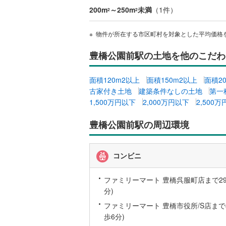
200m
～250m
未満
（
1
件）
2
2
桜井線
(
12
阪和線
(
16
物件が所在する市区町村を対象とした平均価格
おおさか
豊橋公園前駅の土地を他のこだわ
内子線
(
0
)
面積120m2以上
面積150m2以上
面積2
鳴門線
(
0
)
古家付き土地
建築条件なしの土地
第一
1,500万円以下
2,000万円以下
2,500
土讃線
(
13
豊橋公園前駅の周辺環境
鹿児島本
三角線
(
0
)
コンビニ
長崎本線
(
ファミリーマート 豊橋呉服町店まで296
佐世保線
(
分)
豊肥本線
(
ファミリーマート 豊橋市役所/S店まで4
歩6分)
日南線
(
1
)