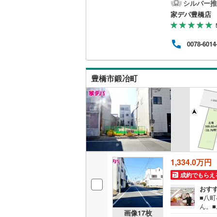
ァミ
シルバー推
川市
家デパ豊橋店
南武線
(
26
かせ
に合
横浜線
(
31
ご購
0078-6014
より
相模線
(
8
)
ス用
時00
五日市線
(
がス
豊橋市鍛冶町
お電
篠ノ井線
(
常磐線（
伊東線
(
2
)
身延線
(
5
)
武豊線
(
3
)
1,334.0万円
成約でもらえ
関西本線（
おす
参宮線
(
0
)
■八
ん。
画像
17
枚
大糸線（J
歩5