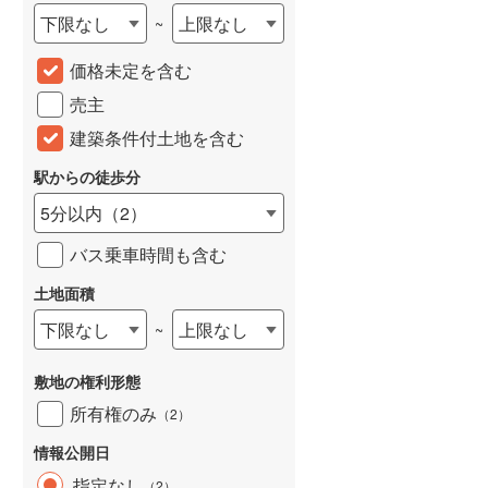
下限なし
上限なし
~
城端線
(
0
)
価格未定を含む
関西本線（JR西日本）
(
17
)
売主
大阪環状線
(
13
)
建築条件付土地を含む
山陽本線（JR西日本）
(
26
)
駅からの徒歩分
姫新線
(
2
)
5分以内
（
2
）
吉備線
(
0
)
バス乗車時間も含む
芸備線
(
1
)
土地面積
可部線
(
7
)
下限なし
上限なし
~
宇部線
(
0
)
敷地の権利形態
山陰本線
(
35
)
所有権のみ
（
2
）
境線
(
0
)
情報公開日
奈良線
(
11
)
指定なし
（
2
）