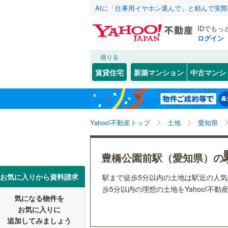
AIに「仕事用イヤホン選んで」と頼んで実
IDでもっ
ログイン
借りる
北海道
JR
北海道
函館本線
(
こだわり条件
配置、向き、
賃貸住宅
新築マンション
中古マンシ
石勝線
(
0
)
前道6m
東北
青森
根室本線
(
(
8
)
(
0
)
(
1
平坦地
（
関東
東京
石北本線
(
Yahoo!不動産トップ
土地
愛知県
販売、価格、
常磐線
(
20
信越・北陸
新潟
(
4
)
(
3
)
更地渡し
豊橋公園前駅（愛知県）の
高崎線
(
18
東海
愛知
お気に入りから資料請求
駅まで徒歩5分以内の土地は駅近の人
立地
両毛線
(
7
)
歩5分以内の理想の土地をYahoo!不
烏山線
(
4
)
気になる物件を
最寄りの
近畿
大阪
お気に入りに
石巻線
(
1
)
追加してみましょう
オンライン対