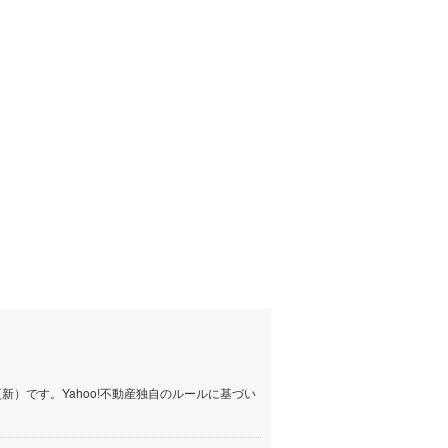
しなの鉄道
(
0
)
津軽鉄道
(
0
)
三陸鉄道リアス線
(
0
)
仙台空港アクセス線
(
1
)
松本電鉄上高地線
(
1
)
関東鉄道常総線
(
1
)
銚子電気鉄道
(
0
)
上信電鉄上信線
(
0
)
埼玉新都市交通伊奈線
(
4
)
京成成田高速鉄道アクセス線
(
0
)
）です。Yahoo!不動産独自のルールに基づい
京成千葉線
(
9
)
京成松戸線
(
12
)