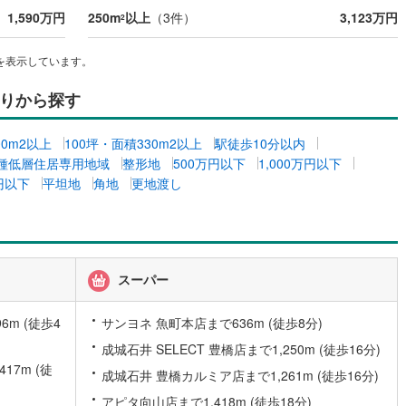
1,590万円
250m
以上
（
3
件）
3,123万円
2
)
片町線
(
5
)
)
関西空港線
(
0
)
を表示しています。
東線
(
15
)
本四備讃線
(
0
)
りから探す
予土線
(
0
)
00m2以上
100坪・面積330m2以上
駅徒歩10分以内
徳島線
(
1
)
種低層住居専用地域
整形地
500万円以下
1,000万円以下
万円以下
平坦地
角地
更地渡し
)
土讃線
(
0
)
線
(
15
)
香椎線
(
3
)
肥薩線
(
0
)
スーパー
0
)
唐津線
(
0
)
m (徒歩4
サンヨネ 魚町本店まで636m (徒歩8分)
1
)
大村線
(
0
)
成城石井 SELECT 豊橋店まで1,250m (徒歩16分)
0
)
日豊本線
(
9
)
17m (徒
成城石井 豊橋カルミア店まで1,261m (徒歩16分)
吉都線
(
0
)
アピタ向山店まで1,418m (徒歩18分)