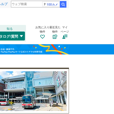
ヘルプ
100カメ
検索
お気に入り
最近見た
マイ
知る
物件
物件
ページ
千歳線
(
0
)
タログ/質問
日高本線
(
0
)
南道路
（
1
）
福島
宗谷本線
(
0
)
(
8
)
(
12
)
(
7
)
古家あり
（
0
）
栃木
群馬
山梨
東北本線
(
37
)
川越線
(
7
)
吾妻線
(
1
)
日光線
(
4
)
仙石線
(
12
)
小学校まで1km以内
（
2
）
和歌山
大船渡線
(
0
)