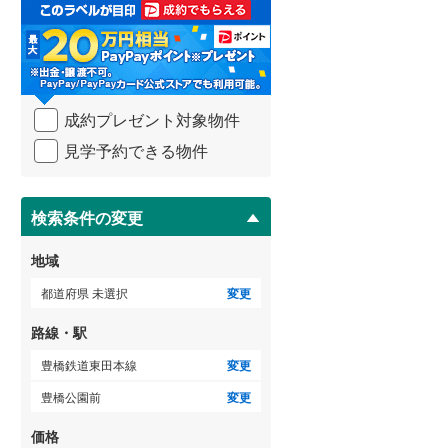
取
る
武蔵野線
(
24
)
・
条
横須賀線
(
21
)
件
を
青梅線
(
21
)
成約プレゼント対象物件
マ
イ
小海線
(
1
)
見学予約できる物件
ペ
ー
京浜東北線
(
58
)
ジ
に
検索条件の変更
総武線
(
108
)
保
存
御殿場線
(
2
)
地域
す
る
中央本線（JR東海）
(
12
)
都道府県 未選択
変更
太多線
(
1
)
路線・駅
名松線
(
0
)
豊橋鉄道東田本線
変更
豊橋公園前
変更
東海道本線（JR西日本）
(
39
)
価格
小浜線
(
0
)