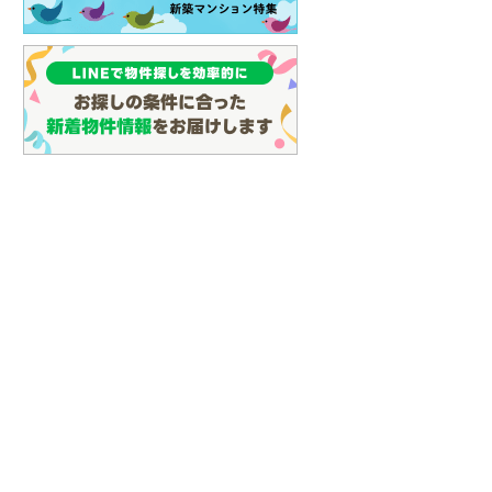
名古屋市営地下鉄鶴舞線
(
13
)
名古屋市営地下鉄名港線
(
5
)
OsakaMetro長堀鶴見緑地線
(
9
)
OsakaMetro谷町線
(
16
)
OsakaMetro千日前線
(
6
)
神戸市営地下鉄海岸線
(
3
)
福岡市地下鉄七隈線
(
0
)
函館市電宝来・谷地頭線
(
0
)
真岡鐵道
(
1
)
山形鉄道フラワー長井線
(
0
)
えちごトキめき鉄道妙高はねうまラ
イン
(
0
)