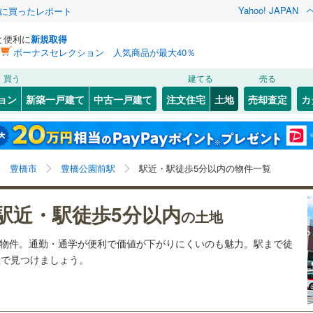
Yahoo! JAPAN
際に買ったレポート
と便利に
新規取得
ボーナスセレクション 人気商品が最大40％
検索条件を保存しました
買う
建てる
売る
1
)
札沼線
(
0
)
建ち方、日当たり
ョン
新築一戸建て
中古一戸建て
注文住宅
土地
売却査定
カ
この検索条件の新着物件通知は、
マイページ
から設定できます。
室蘭本線
(
0
)
以上
（
1
）
角地
（
0
）
岩手
宮城
秋田
山形
1
)
富良野線
(
0
)
)
(
2
)
(
1
)
(
3
)
(
10
)
(
14
)
(
12
)
2
）
整形地
（
1
）
豊橋公園前駅、駅徒歩5分以内、価格未定を含む、建築
神奈川
埼玉
千葉
茨城
0
)
釧網本線
(
0
)
豊橋市
豊橋公園前駅
駅近・駅徒歩5分以内の物件一覧
条件付き土地を含む
契約、入居関連など
)
水郡線
(
0
)
長野
富山
石川
福井
駅近・駅徒歩5分以内
（
1
）
第一種低層住居専用地域
（
0
）
の土地
)
上越線
(
0
)
閉じる
閉じる
お気に入りリストを見る
お気に入りリストを見る
閉じる
閉じる
岐阜
静岡
三重
気物件。通勤・通学が便利で価値が下がりにくいのも魅力。駅まで徒
検索条件を保存する
水戸線
(
0
)
動産で見つけましょう。
仙山線
(
5
)
マイページ
駅が始発駅
（
2
）
海まで2km以内
（
0
）
兵庫
京都
滋賀
奈良
気仙沼線
(
1
)
応