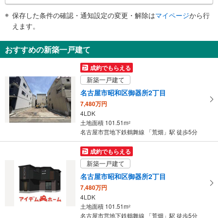
スロープ
件
保存した条件の確認・通知設定の変更・解除は
マイページ
から行
で
・改札外の多機能トイレ前
えます。
その他
通
知
・ＡＥＤ
おすすめの新築一戸建て
を
受
成約でもらえる
け
新築一戸建て
取
名古屋市昭和区御器所2丁目
る
7,480万円
・
4LDK
条
土地面積 101.51m
2
件
名古屋市営地下鉄鶴舞線 「荒畑」駅 徒歩5分
を
マ
成約でもらえる
イ
新築一戸建て
ペ
名古屋市昭和区御器所2丁目
ー
7,480万円
ジ
4LDK
に
土地面積 101.51m
2
保
名古屋市営地下鉄鶴舞線 「荒畑」駅 徒歩5分