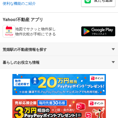
友だち追加
便利な機能のご紹介
Yahoo!不動産 アプリ
地図でサクッと物件探し
物件比較が手軽にできる
荒畑駅の不動産情報を探す
暮らしのお役立ち情報
不動産・住宅
賃貸住宅
マンションカタログ
教えて！住まいの先生
新築マンション
中古マンション
新築一戸建て
中古一戸建て
注文住宅
土地
売却査定