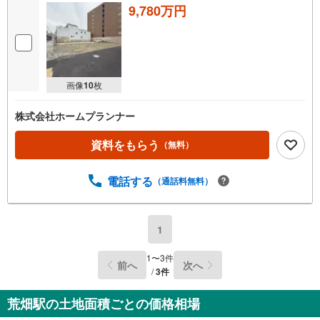
9,780万円
画像
10
枚
株式会社ホームプランナー
資料をもらう
（無料）
電話する
（通話料無料）
1
1
〜
3
件
前へ
次へ
/
3
件
荒畑駅の土地面積ごとの価格相場