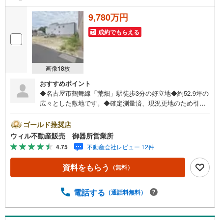
9,780万円
成約でもらえる
画像
18
枚
おすすめポイント
◆名古屋市鶴舞線「荒畑」駅徒歩3分の好立地◆約52.9坪の
広々とした敷地です。◆確定測量済、現況更地のため引渡
し後にすぐ建築を始めることができます。◆「マックスバ
リュ 御器所2丁目店」まで徒歩約4分で、お買い物にも便利
ゴールド推奨店
な立地です。【営業時間 10:00～19:00】上記時間はお電話
ウィル不動産販売 御器所営業所
が繋がりやすくなっております。お気軽にご連絡下さい！
4.75
不動産会社レビュー 12件
現地を見学される場合はご見学予約ボタンよりご希望の日
時をご記入いただけますとスムーズにご案内が可能です。*
資料をもらう
（無料）
*住宅ローン**諸費用込融資や築年数の古い物件のローンも
得意としており、最適な銀行をご提案します。**リフォー
ム**理想の間取り、テイストを作り上げられます！リフォ
電話する
（通話料無料）
ームプランナーの同行も可能です。