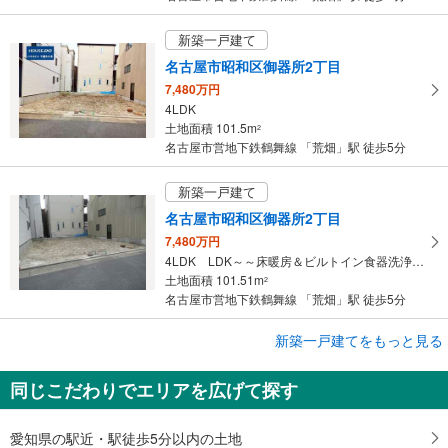
存
す
新築一戸建て
る
名古屋市昭和区御器所2丁目
7,480万円
4LDK
土地面積 101.5m
2
名古屋市営地下鉄鶴舞線 「荒畑」駅 徒歩5分
新築一戸建て
名古屋市昭和区御器所2丁目
7,480万円
4LDK LDK～～床暖房＆ビルトイン食器洗浄乾燥機標準装備！
土地面積 101.51m
2
名古屋市営地下鉄鶴舞線 「荒畑」駅 徒歩5分
成約でもらえる
新築一戸建てをもっと見る
新築一戸建て
同じこだわりでエリアを広げて探す
名古屋市昭和区御器所2丁目
7,480万円
4LDK
愛知県の駅近・駅徒歩5分以内の土地