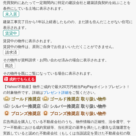
売買契約にあたって一定期間内に特定の建設会社と建築請負契約を結ぶことを
条件にしている土地に表示されます。
未入居
建築工事完了日から1年以上経過したものの、まだ誰も住んだことがない住宅に
表示されます。
賃貸中
賃貸中の物件に表示されます。
賃貸中の物件は、原則ご自身でお住まいいただくことができません。
請求済
その物件が資料請求・お問い合わせ済みの場合に表示されます。
既読
その物件を既にご覧になっている場合に表示されます。
成約でもらえる
【Yahoo!不動産】物件ご成約で最大20万円相当PayPayポイントプレゼント！
の対象物件です。詳細は
プレゼント詳細
をご覧ください。
ゴールド推奨店
ゴールド推奨店 取り扱い物件
シルバー推奨店
シルバー推奨店 取り扱い物件
ブロンズ推奨店
ブロンズ推奨店 取り扱い物件
広告商品を購入している不動産会社のうち、物件情報の正確性、法令遵守、ヤ
フー不動産における成約実績等、当社所定の基準を満たした優良な店舗運営を
実践していると認めた不動産会社（もしくは当該認定を受けた不動産会社の取