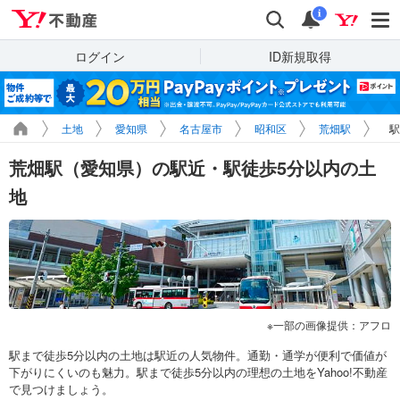
Yahoo!不動産
検索
通知
i
ログイン
ID新規取得
土地
愛知県
名古屋市
昭和区
荒畑駅
駅
荒畑駅（愛知県）の駅近・駅徒歩5分以内の土
地
一部の画像提供：アフロ
駅まで徒歩5分以内の土地は駅近の人気物件。通勤・通学が便利で価値が
下がりにくいのも魅力。駅まで徒歩5分以内の理想の土地をYahoo!不動産
で見つけましょう。