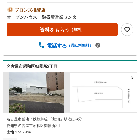
上記時間はお電話が繋がりやすくなっております。ぜひお
気軽にご連絡ください！現地を見学される場合は「室内・
ブロンズ推奨店
現地を見学する（無料）」ボタンよりご希望の日時をご記
オープンハウス 御器所営業センター
入いただけますとスムーズにご案内が可能です。◎現地の
ご案内について・平日や夜遅い時間帯もご案内が可能 ※定
資料をもらう
（無料）
休日を除く・経験豊富なスタッフが物件詳細を丁寧にご説
明いたします。・車でご自宅や最寄り駅等、ご指定の場所
電話する
（通話料無料）
まで送迎します。・チャイルドシートのご用意ございま
す。◎個別FP相談会 無料物件のご紹介だけでなく住宅ロ
ーン・資金のご相談、まずは家探しについて話を聞きたい
という方も大歓迎です！年間8000棟以上の限定物件を発表
名古屋市昭和区御器所2丁目
しているオープンハウスだから出会える物件が多数ござい
ます。ぜひお気軽にご連絡・ご相談ください！※限定物件:
当社のみ、もしくは当社を含めた数社でのみご紹介可能な
オープンハウス・ディベロップメントの物件
名古屋市営地下鉄鶴舞線 「荒畑」駅 徒歩3分
愛知県名古屋市昭和区御器所2丁目
土地
174.78m
2