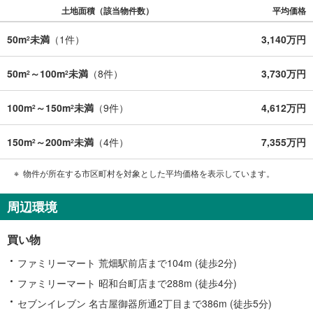
土地面積（該当物件数）
平均価格
50m
未満
（
1
件）
3,140万円
2
50m
～100m
未満
（
8
件）
3,730万円
2
2
100m
～150m
未満
（
9
件）
4,612万円
2
2
150m
～200m
未満
（
4
件）
7,355万円
2
2
物件が所在する市区町村を対象とした平均価格を表示しています。
周辺環境
買い物
ファミリーマート 荒畑駅前店まで104m (徒歩2分)
ファミリーマート 昭和台町店まで288m (徒歩4分)
セブンイレブン 名古屋御器所通2丁目まで386m (徒歩5分)