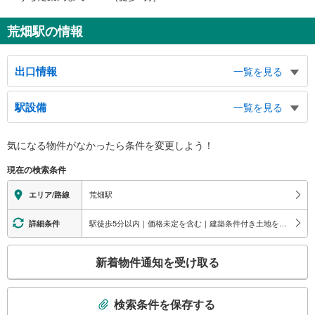
荒畑駅の情報
出口情報
一覧を見る
１出口
駅設備
一覧を見る
鶴舞１・３・４丁目、山脇町１−３丁目
２出口
バリアフリー状況
気になる物件がなかったら
条件を変更しよう！
（利用時間 ６：００～２３：００）、市バス １番のりば、桜花学園高等学
※段差なしでの移動経路
校、北山郵便局、鶴舞４丁目、山脇１−３丁目、御器所通１丁目、東畑町１・
（○：有り △：要駅員設備 ×：無し）
現在の検索条件
２丁目、緑町１・２丁目、小桜町１・２丁目、鶴羽町１・２丁目、北山町１・
地上⇔改札⇔ホーム：○
２丁目、北山本町２丁目
エレベータ
荒畑駅
エリア/路線
３出口
・各ホーム⇔改札
市バス ２番のりば、御器所小学校、御器所３・４丁目、御器所通１丁目、紅
・地上出口（１番出入口付近）
駅徒歩5分以内｜価格未定を含む｜建築条件付き土地を含む
詳細条件
梅町１・２丁目、天神町１・２丁目、台町１・２丁目、明月町１・２丁目、松
エスカレータ
風町１・２丁目、若柳町１・２丁目、恵方町１・２丁目
こ
・各ホーム⇔改札
４出口
新着物件通知を受け取る
・３番出口途中一部
の
（利用時間 ６：００～２３：００）、村雲小学校、昭和在宅サービスセンタ
トイレ
検
ー、御器所２−４丁目、村雲町
索
《多機能トイレ》
検索条件を保存する
・改札外（１、２番出口方面）
条