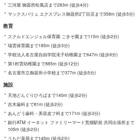
三河屋 御器所松風店まで283m (徒歩4分)
マックスバリュ エクスプレス御器所2丁目店まで358m (徒歩5分)
教育
スクルドエンジェル保育園 ごきそ園まで115m (徒歩2分)
瑞雲保育園まで185m (徒歩3分)
学校法人名古屋自由学院滝子幼稚園まで647m (徒歩9分)
第1村雲幼稚園まで885m (徒歩12分)
名古屋市立御器所小学校まで377m (徒歩5分)
施設
天池どんぐりひろばまで140m (徒歩2分)
吉木歯科まで81m (徒歩2分)
あんどう歯科・美容皮フ科まで171m (徒歩3分)
銀行ATM イーネット ファミリーマート荒畑駅前 共同出張所まで
105m (徒歩2分)
うちだ薬局まで145m (徒歩2分)