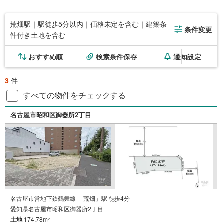
荒畑駅｜駅徒歩5分以内｜価格未定を含む｜建築条
条件変更
件付き土地を含む
おすすめ順
検索条件保存
通知設定
3
件
すべての物件をチェックする
名古屋市昭和区御器所2丁目
名古屋市営地下鉄鶴舞線 「荒畑」駅 徒歩4分
愛知県名古屋市昭和区御器所2丁目
土地
174.78m
2