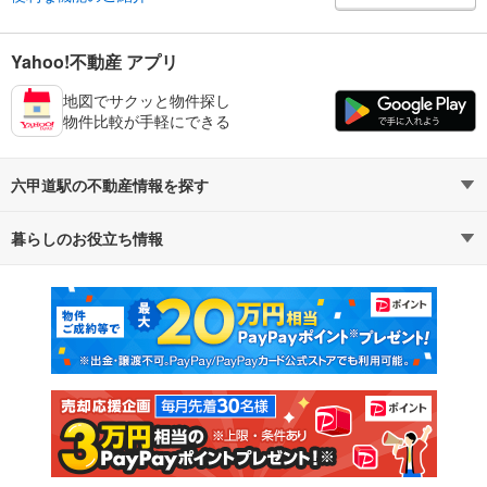
Yahoo!不動産 アプリ
地図でサクッと物件探し
物件比較が手軽にできる
六甲道駅の不動産情報を探す
暮らしのお役立ち情報
不動産・住宅
賃貸住宅
マンションカタログ
教えて！住まいの先生
新築マンション
中古マンション
新築一戸建て
中古一戸建て
注文住宅
土地
売却査定