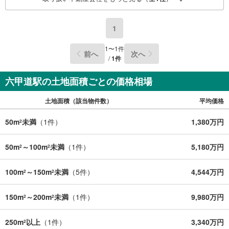
2000万円台の新築戸建や、1000万円台の中古マンションを
始め多数物件を取り扱っています。Yahoo！不動産に掲載
しきれない物件もご紹介できます。お気軽にお問合せくだ
1
さい。
1
〜
1
件
前へ
次へ
/
1
件
六甲道駅の土地面積ごとの価格相場
土地面積（該当物件数）
平均価格
50m
未満
（
1
件）
1,380万円
2
50m
～100m
未満
（
1
件）
5,180万円
2
2
100m
～150m
未満
（
5
件）
4,544万円
2
2
150m
～200m
未満
（
1
件）
9,980万円
2
2
250m
以上
（
1
件）
3,340万円
2