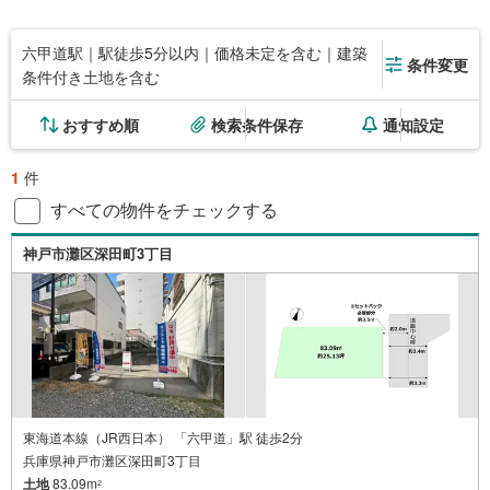
六甲道駅｜駅徒歩5分以内｜価格未定を含む｜建築
条件変更
条件付き土地を含む
おすすめ順
検索条件保存
通知設定
1
件
すべての物件をチェックする
神戸市灘区深田町3丁目
東海道本線（JR西日本） 「六甲道」駅 徒歩2分
兵庫県神戸市灘区深田町3丁目
土地
83.09m
2