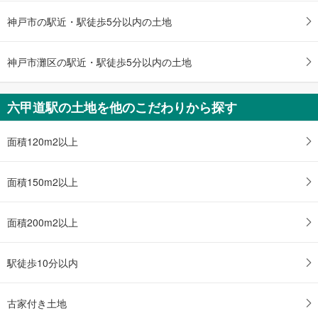
る
神戸市の駅近・駅徒歩5分以内の土地
・
条
件
神戸市灘区の駅近・駅徒歩5分以内の土地
を
マ
六甲道駅の土地を他のこだわりから探す
イ
ペ
ー
面積120m2以上
ジ
に
面積150m2以上
保
存
す
面積200m2以上
る
駅徒歩10分以内
古家付き土地