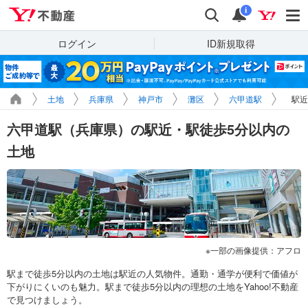
Yahoo!不動産
検索
通知
i
ログイン
ID新規取得
土地
兵庫県
神戸市
灘区
六甲道駅
駅近
六甲道駅（兵庫県）の駅近・駅徒歩5分以内の
土地
一部の画像提供：アフロ
駅まで徒歩5分以内の土地は駅近の人気物件。通勤・通学が便利で価値が
下がりにくいのも魅力。駅まで徒歩5分以内の理想の土地をYahoo!不動産
で見つけましょう。