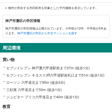
物件が所在する市区町村を対象とした平均価格を表示しています。
神
神戸市灘区の学区情報
戸
神戸市灘区の学区情報は公開されています。小学校が12件、中学校が5件あ
市
ります。
神戸市灘区の学区から中古マンションを探す
灘
区
に
周辺環境
関
す
買い物
る
情
セブンイレブン 神戸灘六甲道駅前まで37m (徒歩1分)
報
セブンイレブン キヨスクJR六甲道駅改札口まで51m (徒歩1分)
ローソン 六甲道北まで95m (徒歩2分)
三杉屋 六甲道店まで33m (徒歩1分)
ジュピター プリコ六甲道店まで40m (徒歩1分)
教育