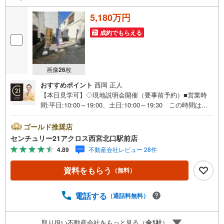
5,180万円
成約でもらえる
画像
26
枚
おすすめポイント
西岡 正人
【本日見学可】◇現地説明会開催（要事前予約）■営業時
間:平日:10:00～19:00、土日:10:00～19:30 この時間はお
電話でのご案内がスムーズです。【物件の特徴】・JR「六
甲道」駅徒歩2分の交通便利な立地です。駅周辺多数の生活
ゴールド推奨店
施設がございます。建築条件ございません。お好みの工務
センチュリー21アクロス西宮北口駅前店
店・ハウスメーカーで建築が可能です。○センチュリー21
4.89
不動産会社レビュー 28件
アクロスグループの3つの特徴○■センチュリー21グループ
で28年連続No.1（1997年～2024年兵庫地区仲介実績） 西
資料をもらう
（無料）
宮・尼崎・伊丹・宝塚にて8店舗展開中。阪神間での購入や
売却は当店にお任せ下さい■お客様駐車場、キッズスペース
がございます。 8店舗すべて駅前にございますが、お車で
電話する
（通話料無料）
のお越しも大歓迎です。 お子様連れでもご安心くださ
い。■取り扱い物件多数ございます。 地域密着の当店では
取り扱い不動産会社をもっと見る（
全
1
社
）