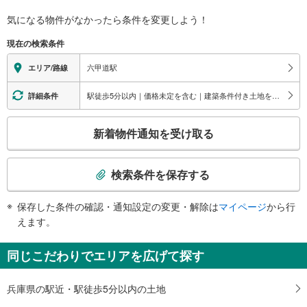
バリアフリー状況
気になる物件がなかったら
条件を変更しよう！
※段差なしでの移動経路
（○：有り △：要駅員設備 ×：無し）
現在の検索条件
地上⇔改札⇔ホーム：○
エレベータ
六甲道駅
エリア/路線
・各ホーム⇔改札
トイレ
駅徒歩5分以内｜価格未定を含む｜建築条件付き土地を含む
詳細条件
《多機能トイレ》
こ
・改札内
新着物件通知を受け取る
スロープ
の
検
・北出口
索
・南出口
検索条件を保存する
条
件
保存した条件の確認・通知設定の変更・解除は
マイページ
から行
で
えます。
通
知
同じこだわりでエリアを広げて探す
を
受
兵庫県の駅近・駅徒歩5分以内の土地
け
取