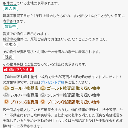
条件にしている土地に表示されます。
未入居
建築工事完了日から1年以上経過したものの、まだ誰も住んだことがない住宅に
表示されます。
賃貸中
賃貸中の物件に表示されます。
賃貸中の物件は、原則ご自身でお住まいいただくことができません。
請求済
その物件が資料請求・お問い合わせ済みの場合に表示されます。
既読
その物件を既にご覧になっている場合に表示されます。
成約でもらえる
【Yahoo!不動産】物件ご成約で最大20万円相当PayPayポイントプレゼント！
の対象物件です。詳細は
プレゼント詳細
をご覧ください。
ゴールド推奨店
ゴールド推奨店 取り扱い物件
シルバー推奨店
シルバー推奨店 取り扱い物件
ブロンズ推奨店
ブロンズ推奨店 取り扱い物件
広告商品を購入している不動産会社のうち、物件情報の正確性、法令遵守、ヤ
フー不動産における成約実績等、当社所定の基準を満たした優良な店舗運営を
実践していると認めた不動産会社（もしくは当該認定を受けた不動産会社の取
扱物件）に表示されます。