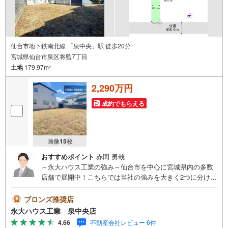
仙台市地下鉄南北線 「泉中央」駅 徒歩20分
宮城県仙台市泉区将監7丁目
土地
179.97m
2
2,290万円
成約でもらえる
画像
15
枚
おすすめポイント
赤間 勇哉
～永大ハウス工業の強み～仙台市を中心に宮城県内の多数
店舗で展開中！こちらでは当社の強みを大きく2つに分けて
ご紹介！1.＜豊富な不動産知識＞戸建・マンション・土
地...と種別を問わず不動産を取り扱っております。更に教
ブロンズ推奨店
育施設や商業施設、子育て環境や行政などの地域情報を総
永大ハウス工業 泉中央店
合し、お客様により良い物件選びをして頂けるよう、しっ
4.66
不動産会社レビュー 6件
かりとサポートさせて頂きます。2.＜経験豊富なスタッフ