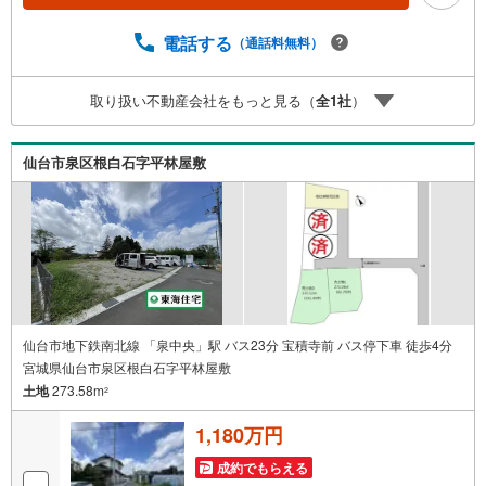
宅ローン相談のみ 約30分ご希望の条件などのお打合せ
約1時間お家の見学 約1時間～約2時間 ※1件～3件ご見学
電話する
（通話料無料）
の場合 現地お待ち合わせでのご案内も対応可能
取り扱い不動産会社をもっと見る（
全
1
社
）
仙台市泉区根白石字平林屋敷
仙台市地下鉄南北線 「泉中央」駅 バス23分 宝積寺前 バス停下車 徒歩4分
宮城県仙台市泉区根白石字平林屋敷
土地
273.58m
2
1,180万円
成約でもらえる