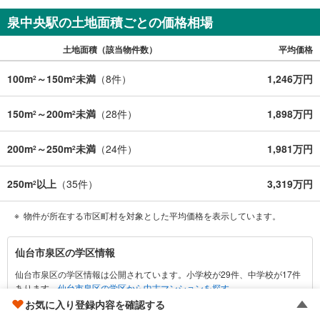
泉中央駅の土地面積ごとの価格相場
土地面積（該当物件数）
平均価格
100m
～150m
未満
（
8
件）
1,246万円
2
2
150m
～200m
未満
（
28
件）
1,898万円
2
2
200m
～250m
未満
（
24
件）
1,981万円
2
2
250m
以上
（
35
件）
3,319万円
2
物件が所在する市区町村を対象とした平均価格を表示しています。
仙
仙台市泉区の学区情報
台
仙台市泉区の学区情報は公開されています。小学校が29件、中学校が17件
市
あります。
仙台市泉区の学区から中古マンションを探す
泉
お気に入り登録内容を確認する
区