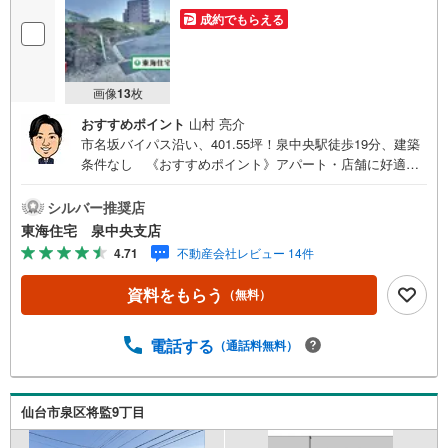
成約でもらえる
画像
13
枚
おすすめポイント
山村 亮介
市名坂バイパス沿い、401.55坪！泉中央駅徒歩19分、建築
条件なし 《おすすめポイント》アパート・店舗に好適、
用途多彩な準工業地 集客力が期待できる交通量の多い立地
幅29.4mの公道接道で車両出入りも安心！《周辺環境》・
シルバー推奨店
みやぎ生協 市名坂店徒歩11分・七北田小学校 徒歩6
東海住宅 泉中央支店
分・七北田中学校 徒歩4分《ご予約・ご案内につい
4.71
不動産会社レビュー 14件
て》お仕事終わりや、ご出勤前などの早朝・夜間の営業時
間外でもあなたのご要望に合わせて、ご対応させて頂きま
資料をもらう
（無料）
す！《ご相談・ご案内の目安》住宅ローン相談のみ 約30
分ご希望の条件などのお打合せ 約1時間お家の見学 約1
時間～約2時間 ※1件～3件ご見学の場合 現地お待ち合わせ
電話する
（通話料無料）
でのご案内も対応可能
仙台市泉区将監9丁目