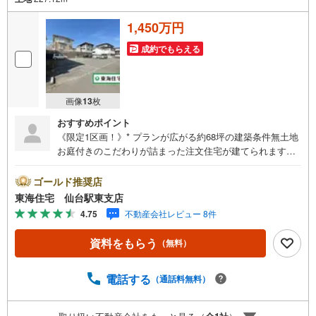
1,450万円
成約でもらえる
画像
13
枚
おすすめポイント
《限定1区画！》* プランが広がる約68坪の建築条件無土地
お庭付きのこだわりが詰まった注文住宅が建てられますね
月極駐車場の契約については解約後の引渡し（賃貸借契約
継承の相談可） 泉中央駅行きバス停まで徒歩1分 * 未掲載
ゴールド推奨店
物件のご提案・ご案内も可能です * アピールポイント *■引
東海住宅 仙台駅東支店
渡条件:現況渡し 月極駐車場の契約については解約後の引
4.75
不動産会社レビュー 8件
渡し（賃貸借契約継承の相談可）【配管状況】・上水道:引
込み有（20mm）・下水道:引込み有・ガス:引込み無■建築
資料をもらう
（無料）
条件無土地のため、お好きなハウスメーカー・工務店で建
築が可能な土地です！■自分に合ったスケジュールで間取り
などを選ぶことができます ■弊社には建築部もございま
電話する
（通話料無料）
す。建築プランのご相談も承ります＋。 周辺環境 *・住吉
台小学校:徒歩6分・住吉台中学校:徒歩8分・ローソン住吉