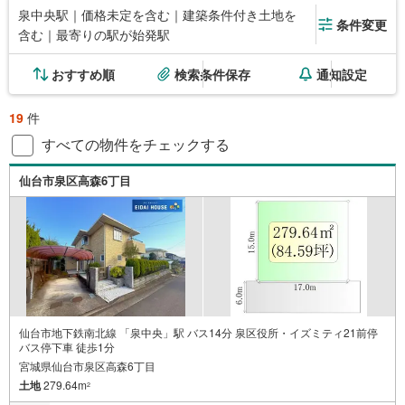
泉中央駅｜価格未定を含む｜建築条件付き土地を
条件変更
含む｜最寄りの駅が始発駅
おすすめ順
検索条件保存
通知設定
19
件
すべての物件をチェックする
仙台市泉区高森6丁目
仙台市地下鉄南北線 「泉中央」駅 バス14分 泉区役所・イズミティ21前停
バス停下車 徒歩1分
宮城県仙台市泉区高森6丁目
土地
279.64m
2