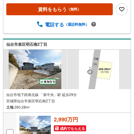
＞当社では【購入】【売却】【引っ越し】【リフォーム】
資料をもらう
（無料）
など住宅に関する様々なご質問はもちろん、ご購入時に気
になる住宅ローン各種税金についても、誠心誠意ご説明さ
せて頂きます。各店舗ではキッズスペースも完備！お子様
電話する
（通話料無料）
連れのご家族様で是非お越しください。営業時間:10:00～1
8:00（定休日火・水曜日※店舗により変動あり）現地のご案
内も可能ですので、どうぞお気軽にお問い合わせくださ
仙台市泉区明石南2丁目
い！
仙台市地下鉄南北線 「泉中央」駅 徒歩29分
宮城県仙台市泉区明石南2丁目
土地
260.28m
2
2,990万円
成約でもらえる