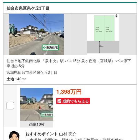
仙台市泉区泉ケ丘3丁目
仙台市地下鉄南北線 「泉中央」駅 バス15分 泉ヶ丘南（宮城県） バス停下
車 徒歩6分
宮城県仙台市泉区泉ケ丘3丁目
土地
140m
2
1,398万円
成約でもらえる
画像
10
枚
おすすめポイント
山村 亮介
・南道路×前面9m、陽だまり続く整形地・建築条件なし、