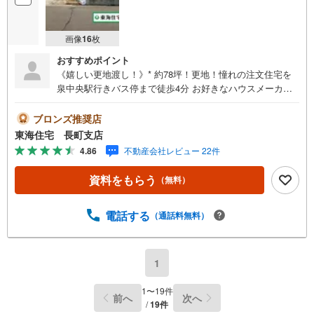
画像
16
枚
おすすめポイント
《嬉しい更地渡し！》* 約78坪！更地！憧れの注文住宅を
泉中央駅行きバス停まで徒歩4分 お好きなハウスメーカー
で建築 駐車場3台・お子様が安心して遊べるお庭付きのお
家プランも * 未掲載物件のご提案・ご案内も可能です * ア
ブロンズ推奨店
ピールポイント *■自分に合ったスケジュールで間取りなど
東海住宅 長町支店
を選ぶことができます ■お好きなハウスメーカーで自由設
4.86
不動産会社レビュー 22件
計が可能な条件無し土地 。■選べる外観・自由な間取り ■
プランの練りやすい高低差のないキレイな整形地 :）■建築
資料をもらう
（無料）
プランのご相談も承ります... 周辺環境 *・向陽台小学校:徒
歩18分・向陽台中学校:徒歩34分・将監東中学校:徒歩14分
（選択可）・セブンイレブン 明石南2丁目店:徒歩4分・み
電話する
（通話料無料）
やぎ生協明石台店:徒歩13分 お問い合わせについて *・当日
のご予約も承っております！お気軽にお電話下さい！・来
社はもちろん、メールでのご相談、資料請求も大歓迎です
1
⇒お電話に抵抗がある方も安心してお問い合わせください
1
〜
19
件
前へ
次へ
/
19
件