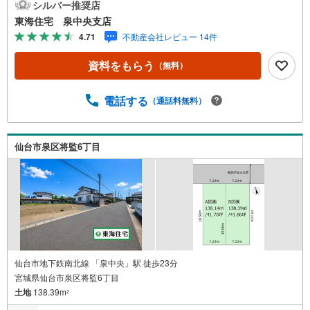
更地×即引渡、打合せから着工が早い・都市ガス対応、日々
シルバー推奨店
の光熱費を抑える《周辺環境》・北野エース 仙台セルバテ
東海住宅 泉中央支店
ラス店車で4分・将監九丁目公園徒歩4分《ご予約・ご案内
4.71
不動産会社レビュー 14件
について》お仕事終わりや、ご出勤前などの早朝・夜間の
営業時間外でもあなたのご要望に合わせて、ご対応させて
資料をもらう
（無料）
頂きます！《ご相談・ご案内の目安》住宅ローン相談の
み 約30分ご希望の条件などのお打合せ 約1時間お家の見
学 約1時間～約2時間 ※1件～3件ご見学の場合 現地お待
電話する
（通話料無料）
ち合わせでのご案内も対応可能
仙台市泉区将監6丁目
仙台市地下鉄南北線 「泉中央」駅 徒歩23分
宮城県仙台市泉区将監6丁目
土地
138.39m
2