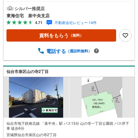
で自由設計可！静かな低層住居専用地 のびのび子育て環
境*…。o〇 始発駅利用可のアクセス 座って通勤が叶う！
シルバー推奨店
広い敷地で庭や駐車スペースを自在に配置！《周辺環境》
東海住宅 泉中央支店
コストコホールセール 富谷倉庫店車で6分《ご予約・ご案
4.71
不動産会社レビュー 14件
内について》お仕事終わりや、ご出勤前などの早朝・夜間
の営業時間外でもあなたのご要望に合わせて、ご対応させ
資料をもらう
（無料）
て頂きます！《ご相談・ご案内の目安》住宅ローン相談の
み 約30分ご希望の条件などのお打合せ 約1時間お家の見
学 約1時間～約2時間 ※1件～3件ご見学の場合 現地お待
電話する
（通話料無料）
ち合わせでのご案内も対応可能
仙台市泉区山の寺2丁目
仙台市地下鉄南北線 「泉中央」駅 バス13分 山の寺一丁目公園前 バス停下
車 徒歩6分
宮城県仙台市泉区山の寺2丁目