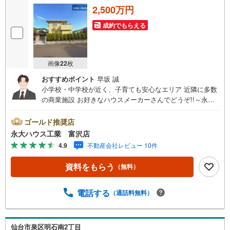
2,500万円
成約でもらえる
画像
22
枚
おすすめポイント
早坂 誠
小学校・中学校が近く、子育ても安心なエリア 近隣に多数
の商業施設 お好きなハウスメーカーさんでどうぞ!!～永大
ハウス工業の強み～仙台市を中心に宮城県内の多数店舗で
展開中！こちらでは当社の強みを大きく2つに分けてご紹
ゴールド推奨店
介！1.＜豊富な不動産知識＞戸建・マンション・土地...と
永大ハウス工業 富沢店
種別を問わず不動産を取り扱っております。更に教育施設
4.9
不動産会社レビュー 10件
や商業施設、子育て環境や行政などの地域情報を総合し、
お客様により良い物件選びをして頂けるよう、しっかりと
資料をもらう
（無料）
サポートさせて頂きます。2.＜経験豊富なスタッフ＞当社
では【購入】【売却】【引っ越し】【リフォーム】など住
宅に関する様々なご質問はもちろん、ご購入時に気になる
電話する
（通話料無料）
住宅ローン各種税金についても、誠心誠意ご説明させて頂
きます。各店舗ではキッズスペースも完備！お子様連れの
ご家族様で是非お越しください。営業時間:10:00～18:00
仙台市泉区明石南2丁目