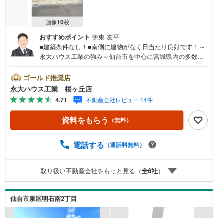
画像
10
枚
おすすめポイント
伊東 友平
■建築条件なし！■南側に建物がなく日当たり良好です！～
永大ハウス工業の強み～仙台市を中心に宮城県内の多数店
舗で展開中！こちらでは当社の強みを大きく2つに分けてご
紹介！1.＜豊富な不動産知識＞戸建・マンション・土地...
ゴールド推奨店
と種別を問わず不動産を取り扱っております。更に教育施
永大ハウス工業 桜ヶ丘店
設や商業施設、子育て環境や行政などの地域情報を総合
4.71
不動産会社レビュー 14件
し、お客様により良い物件選びをして頂けるよう、しっか
りとサポートさせて頂きます。2.＜経験豊富なスタッフ＞
資料をもらう
（無料）
当社では【購入】【売却】【引っ越し】【リフォーム】な
ど住宅に関する様々なご質問はもちろん、ご購入時に気に
なる住宅ローン各種税金についても、誠心誠意ご説明させ
電話する
（通話料無料）
て頂きます。各店舗ではキッズスペースも完備！お子様連
れのご家族様で是非お越しください。営業時間:10:00～18:
取り扱い不動産会社をもっと見る（
全
6
社
）
00（定休日火・水曜日※店舗により変動あり）現地のご案
内も可能ですので、どうぞお気軽にお問い合わせくださ
い！
仙台市泉区明石南2丁目