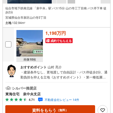
仙台市地下鉄南北線 「泉中央」駅 バス15分 山の寺三丁目南 バス停下車 徒
歩2分
宮城県仙台市泉区山の寺3丁目
土地
132.94m
2
1,198万円
成約でもらえる
画像
10
枚
おすすめポイント
山村 亮介
・建築条件なし、更地渡しで自由設計・バス停徒歩2分、通
勤負担を抑える立地《おすすめポイント》・第一種低層で
落ち着いた街並み環境・40.21坪の整形地、駐車計画もゆと
り・始発利用可能エリアで座って通勤も視野《周辺環
シルバー推奨店
境》・ヤマザワ松陵店 車で4分・向陽台小学校 徒歩11
東海住宅 泉中央支店
分・向陽台中学校 徒歩12分・山の寺三丁目公園徒歩3分
4.71
不動産会社レビュー 14件
《ご予約・ご案内について》お仕事終わりや、ご出勤前な
どの早朝・夜間の営業時間外でもあなたのご要望に合わせ
資料をもらう
（無料）
て、ご対応させて頂きます！《ご相談・ご案内の目安》住