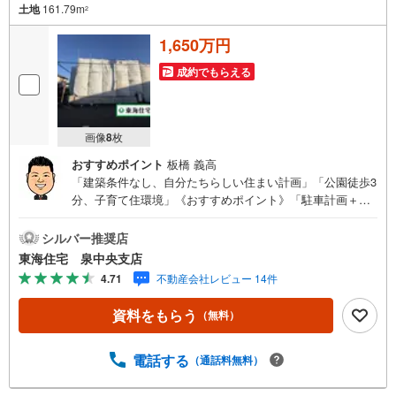
土地
161.79m
2
1,650万円
成約でもらえる
画像
8
枚
おすすめポイント
板橋 義高
「建築条件なし、自分たちらしい住まい計画」「公園徒歩3
分、子育て住環境」《おすすめポイント》「駐車計画＋庭
スペースも検討しやすい約48.94坪」「前面道路ゆとりあ
り、車の出入りもスムーズ」「第一種低層の街並みに馴染
シルバー推奨店
む住まいづくり」「更地渡しで計画を進めやすい」「泉中
東海住宅 泉中央支店
央エリアを身近に感じる住宅用地」《ご予約・ご案内につ
4.71
不動産会社レビュー 14件
いて》お仕事終わりや、ご出勤前などの早朝・夜間の営業
時間外でもあなたのご要望に合わせて、ご対応させて頂き
資料をもらう
（無料）
ます！《ご相談・ご案内の目安》住宅ローン相談のみ 約3
0分ご希望の条件などのお打合せ 約1時間お家の見学 約1
時間～約2時間 ※1件～3件ご見学の場合 現地お待ち合わせ
電話する
（通話料無料）
でのご案内も対応可能