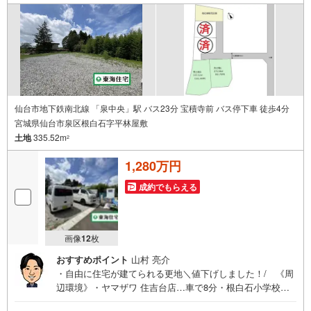
条
件
で
通
知
を
受
け
仙台市地下鉄南北線 「泉中央」駅 バス23分 宝積寺前 バス停下車 徒歩4分
宮城県仙台市泉区根白石字平林屋敷
取
土地
335.52m
る
2
・
1,280万円
条
件
成約でもらえる
を
マ
イ
画像
12
枚
ペ
おすすめポイント
山村 亮介
ー
・自由に住宅が建てられる更地＼値下げしました！/ 《周
ジ
辺環境》・ヤマザワ 住吉台店…車で8分・根白石小学校
に
………徒歩14分・根白石中学校 ………徒歩12分・根白石幼
保