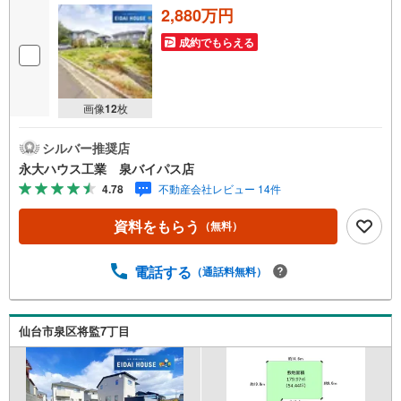
2,880万円
成約でもらえる
画像
12
枚
シルバー推奨店
永大ハウス工業 泉バイパス店
4.78
不動産会社レビュー 14件
資料をもらう
（無料）
電話する
（通話料無料）
仙台市泉区将監7丁目