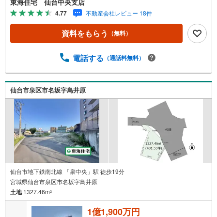
東海住宅 仙台中央支店
4.77
不動産会社レビュー 18件
資料をもらう
（無料）
電話する
（通話料無料）
仙台市泉区市名坂字鳥井原
仙台市地下鉄南北線 「泉中央」駅 徒歩19分
宮城県仙台市泉区市名坂字鳥井原
土地
1327.46m
2
1億1,900万円