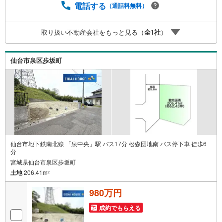
入時に気になる住宅ローン各種税金についても、誠心誠意
電話する
（通話料無料）
ご説明させて頂きます。各店舗ではキッズスペースも完
備！お子様連れのご家族様で是非お越しください。営業時
取り扱い不動産会社をもっと見る（
全
1
社
）
間:10:00～18:00（定休日火・水曜日※店舗により変動あ
り）現地のご案内も可能ですので、どうぞお気軽にお問い
合わせください！
仙台市泉区歩坂町
仙台市地下鉄南北線 「泉中央」駅 バス17分 松森団地南 バス停下車 徒歩6
分
宮城県仙台市泉区歩坂町
土地
206.41m
2
980万円
成約でもらえる