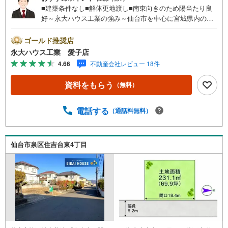
■建築条件なし■解体更地渡し■南東向きのため陽当たり良
好～永大ハウス工業の強み～仙台市を中心に宮城県内の多
数店舗で展開中！こちらでは当社の強みを大きく2つに分け
てご紹介！1.＜豊富な不動産知識＞戸建・マンション・土
ゴールド推奨店
地…と種別を問わず不動産を取り扱っております。さらに
永大ハウス工業 愛子店
教育施設や商業施設、子育て環境や行政などの地域情報を
4.66
不動産会社レビュー 18件
総合し、お客様により良い物件選びをしていただけるよ
う、しっかりとサポートさせていただきます。2.＜経験豊
資料をもらう
（無料）
富なスタッフ＞当社では【購入】【売却】【引っ越し】
【リフォーム】など住宅に関する様々なご相談はもちろ
ん、ご購入時に気になる住宅ローンや各種税金について
電話する
（通話料無料）
も、誠心誠意ご説明させていただきます。各店舗ではキッ
ズスペースも完備！お子様連れのご家族皆様で、ぜひお越
しください。営業時間:10:00～18:00（定休日:火・水曜日
仙台市泉区住吉台東4丁目
※店舗により変動あり）現地のご案内も可能ですので、どう
ぞお気軽にお問い合わせください！