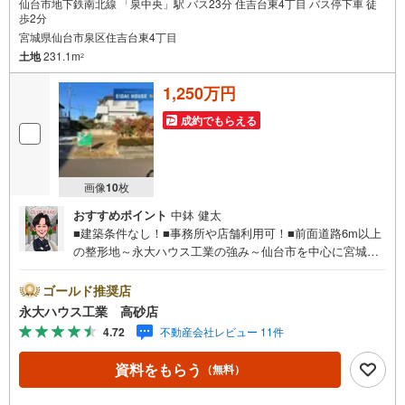
仙台市地下鉄南北線 「泉中央」駅 バス23分 住吉台東4丁目 バス停下車 徒
歩2分
宮城県仙台市泉区住吉台東4丁目
土地
231.1m
2
1,250万円
成約でもらえる
画像
10
枚
おすすめポイント
中鉢 健太
■建築条件なし！■事務所や店舗利用可！■前面道路6m以上
の整形地～永大ハウス工業の強み～仙台市を中心に宮城県
内の多数店舗で展開中！こちらでは当社の強みを大きく2つ
に分けてご紹介！1.＜豊富な不動産知識＞戸建・マンショ
ゴールド推奨店
ン・土地...と種別を問わず不動産を取り扱っております。
永大ハウス工業 高砂店
更に教育施設や商業施設、子育て環境や行政などの地域情
4.72
不動産会社レビュー 11件
報を総合し、お客様により良い物件選びをして頂けるよ
う、しっかりとサポートさせて頂きます。2.＜経験豊富な
資料をもらう
（無料）
スタッフ＞当社では【購入】【売却】【引っ越し】【リフ
ォーム】など住宅に関する様々なご質問はもちろん、ご購