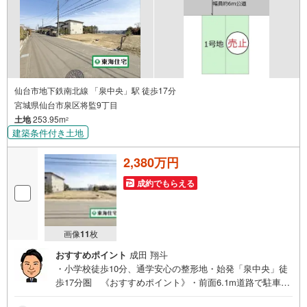
仙台市地下鉄南北線 「泉中央」駅 徒歩17分
宮城県仙台市泉区将監9丁目
土地
253.95m
2
建築条件付き土地
2,380万円
成約でもらえる
画像
11
枚
おすすめポイント
成田 翔斗
・小学校徒歩10分、通学安心の整形地・始発「泉中央」徒
歩17分圏 《おすすめポイント》・前面6.1m道路で駐車も
スムーズな立地・第一種低層、落ち着いた街並みに住む・