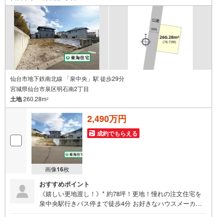
（定休日火・水曜日※店舗により変動あり）現地のご案内も
可能ですので、どうぞお気軽にお問い合わせください！
仙台市地下鉄南北線 「泉中央」駅 徒歩29分
宮城県仙台市泉区明石南2丁目
土地
260.28m
2
2,490万円
成約でもらえる
画像
16
枚
おすすめポイント
《嬉しい更地渡し！》* 約78坪！更地！憧れの注文住宅を
泉中央駅行きバス停まで徒歩4分 お好きなハウスメーカー
で建築 駐車場3台・お子様が安心して遊べるお庭付きのお