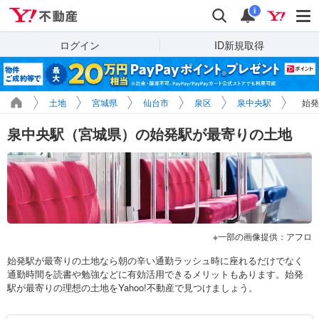
Yahoo!不動産
検索
通知
i
ログイン
ID新規取得
土地
宮城県
仙台市
泉区
泉中央駅
始発
泉中央駅（宮城県）の始発駅が最寄りの土地
一部の画像提供：アフロ
始発駅が最寄りの土地なら朝の辛い通勤ラッシュ時に座れるだけでなく
通勤時間を読書や勉強などに有効活用できるメリットもあります。始発
駅が最寄りの理想の土地をYahoo!不動産で見つけましょう。