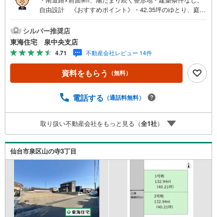
自由設計 《おすすめポイント》・42.35坪のゆとり、庭や
駐車計画も自在・低層住宅地、落ち着いた街並みに調和・
更地渡し×即引渡可、計画が進めやすい・始発駅利用圏、座
シルバー推奨店
って通勤の選択肢《周辺環境》・食品館イトー仙台泉店徒
東海住宅 泉中央支店
歩12分・バス停「泉ヶ丘南」 徒歩6分《ご予約・ご案内
4.71
不動産会社レビュー 14件
について》お仕事終わりや、ご出勤前などの早朝・夜間の
営業時間外でもあなたのご要望に合わせて、ご対応させて
資料をもらう
（無料）
頂きます！《ご相談・ご案内の目安》住宅ローン相談の
み 約30分ご希望の条件などのお打合せ 約1時間お家の見
学 約1時間～約2時間 ※1件～3件ご見学の場合 現地お待
電話する
（通話料無料）
ち合わせでのご案内も対応可能
取り扱い不動産会社をもっと見る（
全
1
社
）
仙台市泉区山の寺3丁目