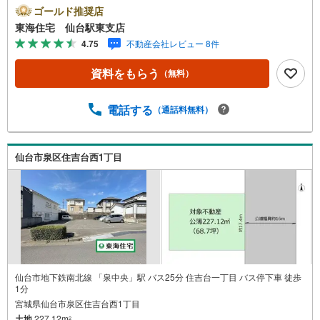
家プランも * 未掲載物件のご提案・ご案内も可能です * ア
ゴールド推奨店
ピールポイント *■自分に合ったスケジュールで間取りなど
東海住宅 仙台駅東支店
を選ぶことができます ■お好きなハウスメーカーで自由設
4.75
不動産会社レビュー 8件
計が可能な条件無し土地 。■選べる外観・自由な間取り ■
プランの練りやすい高低差のないキレイな整形地 :）■建築
資料をもらう
（無料）
プランのご相談も承ります... 周辺環境 *・向陽台小学校:徒
歩18分・向陽台中学校:徒歩34分・将監東中学校:徒歩14分
（選択可）・セブンイレブン 明石南2丁目店:徒歩4分・み
電話する
（通話料無料）
やぎ生協明石台店:徒歩13分 お問い合わせについて *・当日
のご予約も承っております！お気軽にお電話下さい！・来
社はもちろん、メールでのご相談、資料請求も大歓迎です
仙台市泉区住吉台西1丁目
⇒お電話に抵抗がある方も安心してお問い合わせください
仙台市地下鉄南北線 「泉中央」駅 バス25分 住吉台一丁目 バス停下車 徒歩
1分
宮城県仙台市泉区住吉台西1丁目
土地
227.12m
2