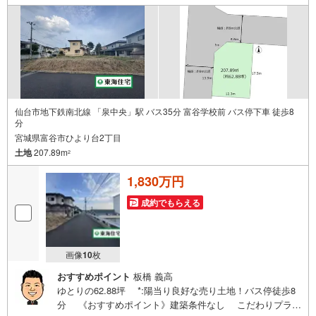
仙台市地下鉄南北線 「泉中央」駅 バス35分 富谷学校前 バス停下車 徒歩8
分
宮城県富谷市ひより台2丁目
土地
207.89m
2
1,830万円
成約でもらえる
画像
10
枚
おすすめポイント
板橋 義高
ゆとりの62.88坪 *:陽当り良好な売り土地！バス停徒歩8
分 《おすすめポイント》建築条件なし こだわりプラン