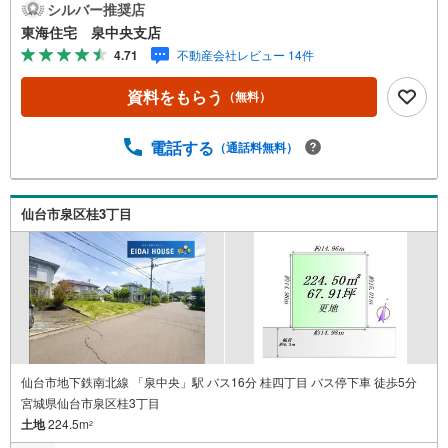
稚園 ………車で4分《ご予約・ご案内について》お仕事終
シルバー推奨店
存
わりや、ご出勤前などの早朝・夜間の営業時間外でもお客
東海住宅 泉中央支店
す
様のご要望に合わせて、ご対応させて頂きます！《ご相
4.71
不動産会社レビュー 14件
る
談・ご案内の目安》住宅ローン相談のみ 約30分ご希望の
条件などのお打合せ 約1時間お家の見学 約1時間～約2時
資料をもらう
（無料）
間 ※1件～3件ご見学の場合 現地お待ち合わせでのご案内
も対応可能
電話する
（通話料無料）
仙台市泉区桂3丁目
仙台市地下鉄南北線 「泉中央」駅 バス16分 桂四丁目 バス停下車 徒歩5分
宮城県仙台市泉区桂3丁目
土地
224.5m
2