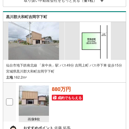
取り扱い不動産会社をもっと見る（
全
1
社
）
台西四丁目店:徒歩8分・ヤマザワ住吉台店:徒歩6分 お問い
合わせについて ・当日のご予約も可能！お気軽にお電話下
さい ・ご来店・メールでのご相談、資料請求も大歓迎
黒川郡大和町吉岡字下町
仙台市地下鉄南北線 「泉中央」駅 バス49分 吉岡上町 バス停下車 徒歩15分
宮城県黒川郡大和町吉岡字下町
土地
162.2m
2
880万円
成約でもらえる
画像
9
枚
おすすめポイント
佐藤 拓馬