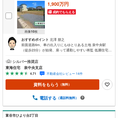
1,900万円
成約でもらえる
画像
10
枚
おすすめポイント
北澤 朋之
前面道路6m、車の出入りにもゆとりある土地 泉中央駅
（徒歩23分）が始発、座って通勤しやすい将監 低層住宅街
の穏やかさと街の便利さを両立！庭も駐車場も考えやす
い、扱いやすい整形地《おすすめポイント》子どもの成長
シルバー推奨店
に合わせた間取りを描ける土地！南側の光を住まいに取り
東海住宅 泉中央支店
込みやすい北道路！更地渡しで、建築計画を進めやすい将
4.71
不動産会社レビュー 14件
監の土地！地下鉄始発駅を生活圏にする、静かな住宅街
《周辺環境》泉中央駅（徒歩23分）《ご予約・ご案内につ
資料をもらう
（無料）
いて》お仕事終わりや、ご出勤前などの早朝・夜間の営業
時間外でもあなたのご要望に合わせて、ご対応させて頂き
ます！《ご相談・ご案内の目安》住宅ローン相談のみ 約3
電話する
（通話料無料）
0分ご希望の条件などのお打合せ 約1時間お家の見学 約1
時間～約2時間 ※1件～3件ご見学の場合 現地お待ち合わせ
でのご案内も対応可能
富谷市ひより台2丁目