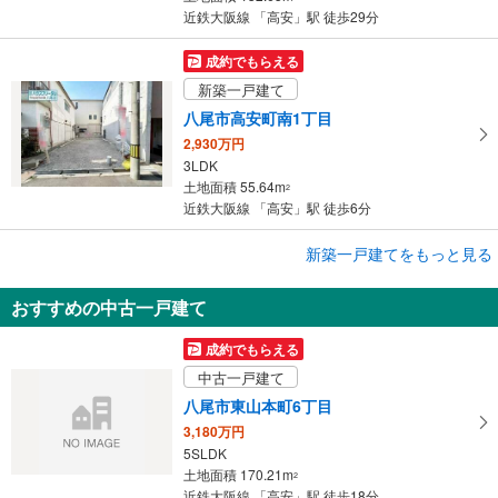
近鉄大阪線 「高安」駅 徒歩29分
成約でもらえる
新築一戸建て
八尾市高安町南1丁目
2,930万円
3LDK
土地面積 55.64m
2
近鉄大阪線 「高安」駅 徒歩6分
成約でもらえる
新築一戸建てをもっと見る
新築一戸建て
おすすめの中古一戸建て
八尾市八尾木北5丁目
2,580万円
成約でもらえる
3LDK
中古一戸建て
土地面積 48.38m
2
近鉄大阪線 「高安」駅 徒歩20分
八尾市東山本町6丁目
3,180万円
5SLDK
土地面積 170.21m
2
近鉄大阪線 「高安」駅 徒歩18分