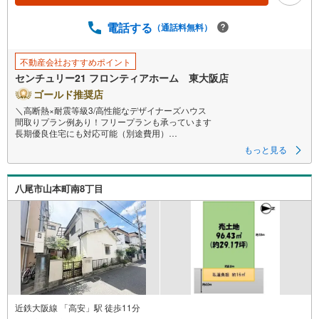
電話する
（通話料無料）
不動産会社おすすめポイント
センチュリー21 フロンティアホーム 東大阪店
ゴールド推奨店
＼高断熱×耐震等級3/高性能なデザイナーズハウス
間取りプラン例あり！フリープランも承っています
長期優良住宅にも対応可能（別途費用）
もっと見る
＜立地＞
・南山本小学校まで徒歩約1分
・曙川中学校まで徒歩約2分
八尾市山本町南8丁目
・スーパー「食品館アプロ 高安店」まで徒歩約3分
・コンビニ「セブンイレブン 近鉄高安駅西店」まで徒歩約8分
・ドラッグストア「ココカラファイン 八尾中田店」まで徒歩約4分
・五月橋保育所まで徒歩約7分
＜プラン例（間取り）＞※間取り変更可能です
・お洋服はもちろん行事飾りなども収納できるウォークインクローゼット
・ご家族との会話も弾む対面式キッチン
・お洗濯もたっぷり干せるバルコニー2ヶ所
・食品ストックに便利なパントリー
近鉄大阪線 「高安」駅 徒歩11分