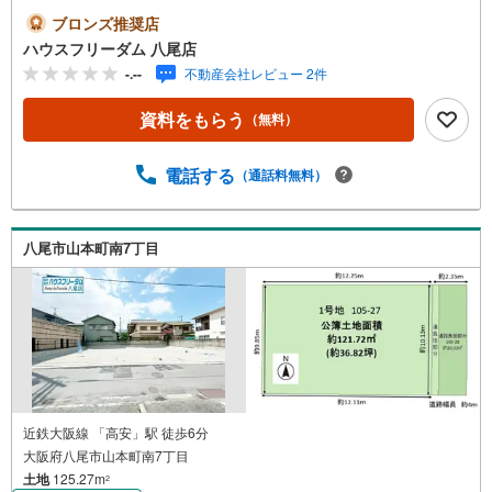
りや、お子様連れも大歓迎です・物件最寄りの駅まで無料
ブロンズ推奨店
送迎させて頂きます・「見るだけ・聞くだけ」OK・お出か
ハウスフリーダム 八尾店
けついでにお立ち寄りください----*----*----*--・建築条件無
-.--
不動産会社レビュー 2件
し、建築条件付きの物件多数取り揃えております・ハウス
フリーダムは【東証スタンダード上場企業】です・設計か
資料をもらう
（無料）
ら請負工事まで承っております・当日にご見学頂ける当社
施工のモデルハウス多数あります・お客様のライフプラン
に沿った物件をご提案させて頂きます・不動産購入や住宅
電話する
（通話料無料）
ローンについてお気軽にお問合せ下さい・ご来店の際は、
店舗横に駐車スペース4台分ございます・八尾市の【土地】
ならハウスフリーダム八尾店 ----*----*----*--
八尾市山本町南7丁目
近鉄大阪線 「高安」駅 徒歩6分
大阪府八尾市山本町南7丁目
土地
125.27m
2