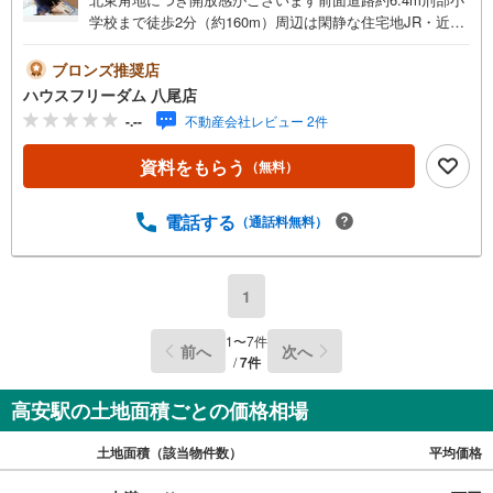
学校まで徒歩2分（約160m）周辺は閑静な住宅地JR・近鉄
両方のアクセスが可能ですよ曙川南中学校まで徒歩7分（約
560m）ですサンディ八尾木店まで徒歩10分（約800m）と
ブロンズ推奨店
生活至便な立地です----*----*----*----*-建築条件無しの物件多
ハウスフリーダム 八尾店
数取り揃えておりますハウスフリーダムは【東証スタンダ
-.--
不動産会社レビュー 2件
ード上場企業】です設計から請負工事まで承っております
当日にご見学頂ける当社施工のモデルハウス多数あります
資料をもらう
（無料）
お客様のライフプランに沿った物件をご提案させて頂きま
す不動産購入や住宅ローンについてお気軽にお問合せ下さ
いご来店の際は、店舗横に駐車スペース4台分ございます八
電話する
（通話料無料）
尾市の【土地】ならハウスフリーダム八尾店 ＋o*.＋o
1
1
〜
7
件
前へ
次へ
/
7
件
高安駅の土地面積ごとの価格相場
土地面積（該当物件数）
平均価格