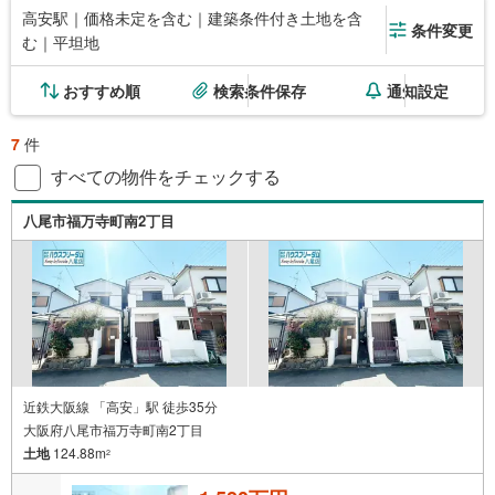
高安駅｜価格未定を含む｜建築条件付き土地を含
条件変更
む｜平坦地
おすすめ順
検索条件保存
通知設定
7
件
すべての物件をチェックする
八尾市福万寺町南2丁目
近鉄大阪線 「高安」駅 徒歩35分
大阪府八尾市福万寺町南2丁目
土地
124.88m
2