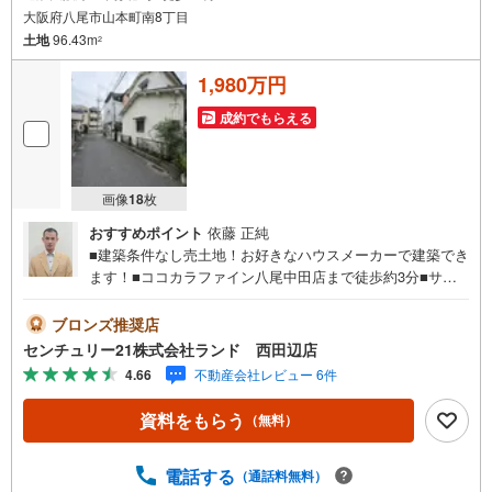
大阪府八尾市山本町南8丁目
土地
96.43m
2
1,980万円
成約でもらえる
画像
18
枚
おすすめポイント
依藤 正純
■建築条件なし売土地！お好きなハウスメーカーで建築でき
ます！■ココカラファイン八尾中田店まで徒歩約3分■サン
ドラッグ八尾中田店まで徒歩約3分■食品館アプロ高安店ま
で徒歩約5分■ファミリーマート八尾中田一丁目店まで徒歩
ブロンズ推奨店
約4分
センチュリー21株式会社ランド 西田辺店
4.66
不動産会社レビュー 6件
資料をもらう
（無料）
電話する
（通話料無料）