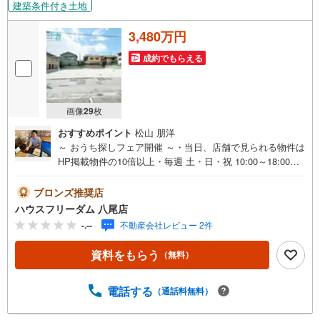
建築条件付き土地
3,480万円
成約でもらえる
画像
29
枚
おすすめポイント
松山 朋洋
～ おうち探しフェア開催 ～・当日、店舗で見られる物件は
HP掲載物件の10倍以上・毎週 土・日・祝 10:00～18:00・
事前予約キャンペーン・ お菓子詰め放題実施中・お仕事帰
りや、お子様連れも大歓迎です・物件最寄りの駅まで無料
ブロンズ推奨店
送迎させて頂きます・「見るだけ・聞くだけ」OK・お出か
ハウスフリーダム 八尾店
けついでにお立ち寄りください----*----*----*--・建築条件無
-.--
不動産会社レビュー 2件
し、建築条件付きの物件多数取り揃えております・ハウス
フリーダムは【東証スタンダード上場企業】です・設計か
資料をもらう
（無料）
ら請負工事まで承っております・当日にご見学頂ける当社
施工のモデルハウス多数あります・お客様のライフプラン
に沿った物件をご提案させて頂きます・不動産購入や住宅
電話する
（通話料無料）
ローンについてお気軽にお問合せ下さい・ご来店の際は、
店舗横に駐車スペース4台分ございます・八尾市の【土地】