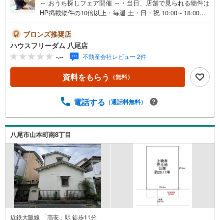
～ おうち探しフェア開催 ～・当日、店舗で見られる物件は
HP掲載物件の10倍以上・毎週 土・日・祝 10:00～18:00・
事前予約キャンペーン・ お菓子詰め放題実施中！・お仕事
帰りや、お子様連れも大歓迎です！・物件最寄りの駅まで
ブロンズ推奨店
無料送迎させて頂きます・「見るだけ・聞くだけ」OK！・
ハウスフリーダム 八尾店
お出かけついでにお立ち寄りください----*----*----*--・物件多
-.--
不動産会社レビュー 2件
数取り揃えております・ハウスフリーダムは【東証スタン
ダード上場企業】です・設計から請負工事まで承っており
資料をもらう
（無料）
ます・当日にご見学頂ける当社施工のモデルハウス多数あ
ります・お客様のライフプランに沿った物件をご提案させ
て頂きます・不動産購入や住宅ローンについてお気軽にお
電話する
（通話料無料）
問合せ下さい・ご来店の際は、店舗横に駐車スペース4台分
ございます・八尾市の【売地】ならハウスフリーダム八尾
店 ----*----*----*--
八尾市山本町南8丁目
近鉄大阪線 「高安」駅 徒歩11分