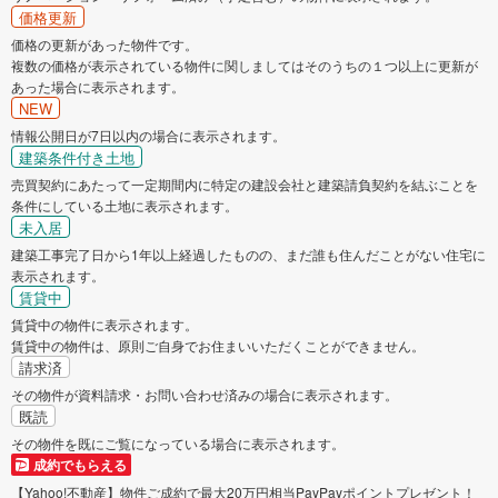
価格更新
価格の更新があった物件です。
複数の価格が表示されている物件に関しましてはそのうちの１つ以上に更新が
あった場合に表示されます。
NEW
情報公開日が7日以内の場合に表示されます。
建築条件付き土地
売買契約にあたって一定期間内に特定の建設会社と建築請負契約を結ぶことを
条件にしている土地に表示されます。
未入居
建築工事完了日から1年以上経過したものの、まだ誰も住んだことがない住宅に
表示されます。
賃貸中
賃貸中の物件に表示されます。
賃貸中の物件は、原則ご自身でお住まいいただくことができません。
請求済
その物件が資料請求・お問い合わせ済みの場合に表示されます。
既読
その物件を既にご覧になっている場合に表示されます。
成約でもらえる
【Yahoo!不動産】物件ご成約で最大20万円相当PayPayポイントプレゼント！