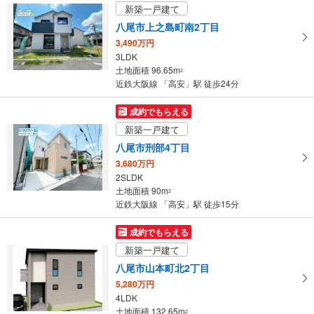
け
新築一戸建て
取
八尾市上之島町南2丁目
る
3,490万円
・
3LDK
条
土地面積 96.65m
2
件
近鉄大阪線 「高安」駅 徒歩24分
を
マ
成約でもらえる
イ
新築一戸建て
ペ
八尾市刑部4丁目
ー
3,680万円
ジ
2SLDK
に
土地面積 90m
2
保
近鉄大阪線 「高安」駅 徒歩15分
存
す
成約でもらえる
る
新築一戸建て
八尾市山本町北2丁目
5,280万円
4LDK
土地面積 132.65m
2