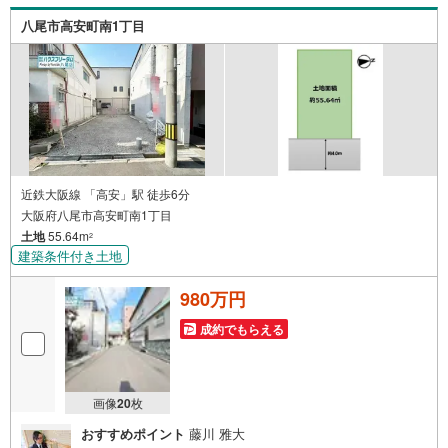
ならハウスフリーダム八尾店 ----*----*----*--
八尾市高安町南1丁目
近鉄大阪線 「高安」駅 徒歩6分
大阪府八尾市高安町南1丁目
土地
55.64m
2
建築条件付き土地
980万円
成約でもらえる
画像
20
枚
おすすめポイント
藤川 雅大