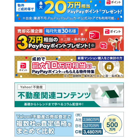
新築マンション
中古マンション
新築一戸建て
中古一戸建て
注文住宅
土地
売却査定