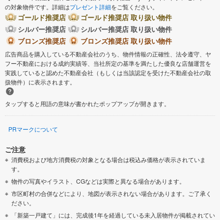
の対象物件です。詳細は
プレゼント詳細
をご覧ください。
ゴールド推奨店
ゴールド推奨店 取り扱い物件
シルバー推奨店
シルバー推奨店 取り扱い物件
ブロンズ推奨店
ブロンズ推奨店 取り扱い物件
広告商品を購入している不動産会社のうち、物件情報の正確性、法令遵守、ヤ
フー不動産における成約実績等、当社所定の基準を満たした優良な店舗運営を
実践していると認めた不動産会社（もしくは当該認定を受けた不動産会社の取
扱物件）に表示されます。
タップすると用語の意味が書かれたポップアップが開きます。
PRマークについて
ご注意
消費税および地方消費税の対象となる場合は税込み価格が表示されていま
す。
物件の写真やイラスト、CGなどは実際と異なる場合があります。
市区町村の合併などにより、地図が表示されない場合があります。ご了承く
ださい。
「新築一戸建て」には、完成後1年を経過している未入居物件が掲載されてい