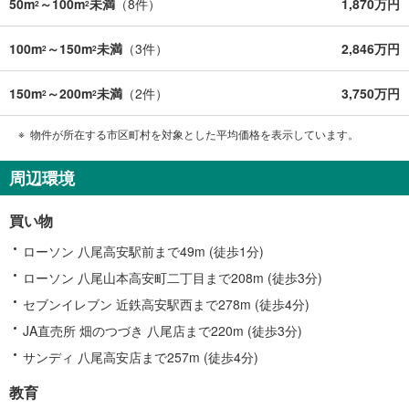
50m
～100m
未満
（
8
件）
1,870万円
2
2
100m
～150m
未満
（
3
件）
2,846万円
2
2
150m
～200m
未満
（
2
件）
3,750万円
2
2
物件が所在する市区町村を対象とした平均価格を表示しています。
周辺環境
買い物
ローソン 八尾高安駅前まで49m (徒歩1分)
ローソン 八尾山本高安町二丁目まで208m (徒歩3分)
セブンイレブン 近鉄高安駅西まで278m (徒歩4分)
JA直売所 畑のつづき 八尾店まで220m (徒歩3分)
サンディ 八尾高安店まで257m (徒歩4分)
教育