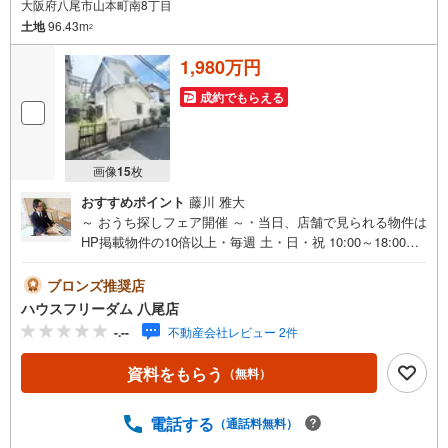
大阪府八尾市山本町南8丁目
土地
96.43m
2
1,980万円
成約でもらえる
画像
15
枚
おすすめポイント
藤川 雅大
～ おうち探しフェア開催 ～・当日、店舗で見られる物件は
HP掲載物件の10倍以上・毎週 土・日・祝 10:00～18:00・
事前予約キャンペーン・ お菓子詰め放題実施中！・お仕事
帰りや、お子様連れも大歓迎です！・物件最寄りの駅まで
ブロンズ推奨店
無料送迎させて頂きます・「見るだけ・聞くだけ」OK！・
ハウスフリーダム 八尾店
お出かけついでにお立ち寄りください----*----*----*--・物件多
-.--
不動産会社レビュー 2件
数取り揃えております・ハウスフリーダムは【東証スタン
ダード上場企業】です・設計から請負工事まで承っており
資料をもらう
（無料）
ます・当日にご見学頂ける当社施工のモデルハウス多数あ
ります・お客様のライフプランに沿った物件をご提案させ
て頂きます・不動産購入や住宅ローンについてお気軽にお
電話する
（通話料無料）
問合せ下さい・ご来店の際は、店舗横に駐車スペース4台分