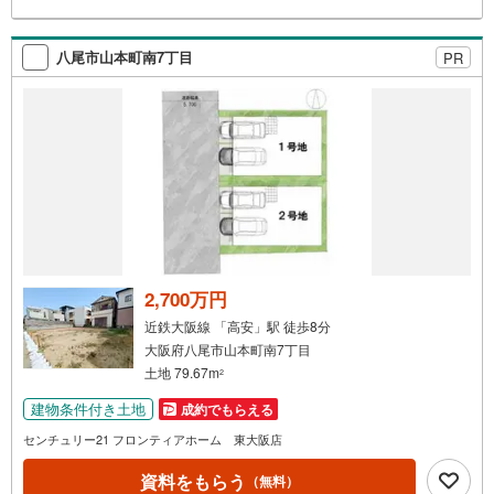
八尾市山本町南7丁目
PR
2,700万円
近鉄大阪線 「高安」駅 徒歩8分
大阪府八尾市山本町南7丁目
土地 79.67m
2
建物条件付き土地
成約でもらえる
センチュリー21 フロンティアホーム 東大阪店
資料をもらう
（無料）