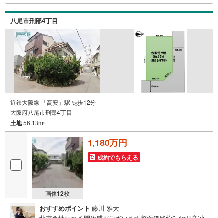
ございます・八尾市の【売地】ならハウスフリーダム八尾
店 ----*----*----*--
八尾市刑部4丁目
近鉄大阪線 「高安」駅 徒歩12分
大阪府八尾市刑部4丁目
土地
56.13m
2
1,180万円
成約でもらえる
画像
12
枚
おすすめポイント
藤川 雅大
北東角地につき開放感がございます前面道路約6.4m刑部小