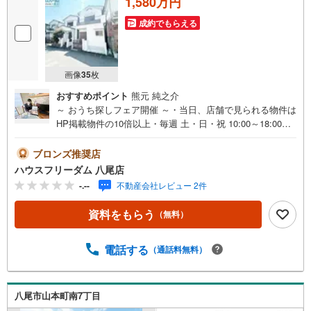
1,580万円
成約でもらえる
画像
35
枚
おすすめポイント
熊元 純之介
～ おうち探しフェア開催 ～・当日、店舗で見られる物件は
HP掲載物件の10倍以上・毎週 土・日・祝 10:00～18:00・
事前予約キャンペーン・ お菓子詰め放題実施中！・お仕事
帰りや、お子様連れも大歓迎です！・物件最寄りの駅まで
ブロンズ推奨店
無料送迎させて頂きます・「見るだけ・聞くだけ」OK！・
ハウスフリーダム 八尾店
お出かけついでにお立ち寄りください----*----*----*--・物件多
-.--
不動産会社レビュー 2件
数取り揃えております・ハウスフリーダムは【東証スタン
ダード上場企業】です・設計から請負工事まで承っており
資料をもらう
（無料）
ます・当日にご見学頂ける当社施工のモデルハウス多数あ
ります・お客様のライフプランに沿った物件をご提案させ
て頂きます・不動産購入や住宅ローンについてお気軽にお
電話する
（通話料無料）
問合せ下さい・ご来店の際は、店舗横に駐車スペース4台分
ございます・八尾市の【売地】ならハウスフリーダム八尾
店 ----*----*----*--
八尾市山本町南7丁目