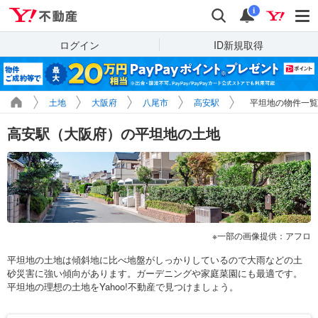
Yahoo!不動産
検索
通知
i
ログイン
ID新規取得
土地
大阪府
八尾市
高安駅
平坦地の物件一覧
高安駅（大阪府）の平坦地の土地
一部の画像提供：アフロ
平坦地の土地は傾斜地に比べ地盤がしっかりしているので大雨などの土
砂災害に強い傾向があります。ガーデニングや家庭菜園にも最適です。
平坦地の理想の土地をYahoo!不動産で見つけましょう。