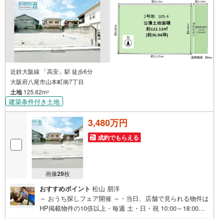
近鉄大阪線 「高安」駅 徒歩6分
大阪府八尾市山本町南7丁目
土地
125.62m
2
建築条件付き土地
3,480万円
成約でもらえる
画像
29
枚
おすすめポイント
松山 朋洋
～ おうち探しフェア開催 ～・当日、店舗で見られる物件は
HP掲載物件の10倍以上・毎週 土・日・祝 10:00～18:00・
事前予約キャンペーン・ お菓子詰め放題実施中・お仕事帰