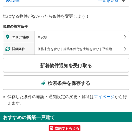
駅設備
一覧を見る
バリアフリー状況
気になる物件がなかったら
条件を変更しよう！
※段差なしでの移動経路
（○：有り △：要駅員設備 ×：無し）
現在の検索条件
地上⇔改札⇔ホーム：○
エレベータ
高安駅
エリア/路線
・各ホーム⇔改札
・改札⇔地上
価格未定を含む｜建築条件付き土地を含む｜平坦地
詳細条件
エスカレータ
こ
・大和八木方面行きホーム⇔改札
新着物件通知を受け取る
トイレ
の
検
《多機能トイレ》
索
・改札内
検索条件を保存する
その他
条
件
・点字案内（案内板・運賃表）
保存した条件の確認・通知設定の変更・解除は
マイページ
から行
で
・誘導チャイム
えます。
通
知
おすすめの新築一戸建て
を
受
成約でもらえる