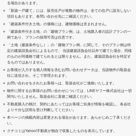
る場合があります。
「新築一戸建て」には、販売住戸が複数の物件は、全ての住戸に該当しない
項目もあります。各問い合わせ先にご確認ください。
「建築条件付き土地」の価格には、建物価格は含まれません。
「建築条件付き土地」の「建物プラン例」は、土地購入者の設計プランの一
例であり、プランの採用可否は任意です。
「土地（建築条件なし）」の「建物プラン例」に関して、そのプラン例は特
定の建築請負会社によるもので、 当該建築請負会社以外で建てた場合、同様
のものが同価格で建てられるとは限りません。また、建築請負会社を特定す
るものではありません。
お客様が入力する個人情報を含むお問い合わせデータは、当該物件の取扱会
社に送信され、そこで管理されます。
お問い合わせをされたお客様へは、取扱会社がご連絡いたします。
物件に関するお客様のお問い合わせについては、LINEヤフー株式会社は一切
関与いたしません。取扱会社に直接ご確認ください。
不動産購入の検討、契約にあたってはお客様ご自身が情報を確認し、各会社
より十分な説明を受け判断してください。
本ページの掲載内容は変更される場合があります。あらかじめご了承くださ
い。
クチコミはYahoo!不動産が独自で収集したものを表示しています。