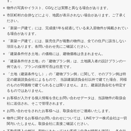
す。
物件の写真やイラスト、CGなどは実際と異なる場合があります。
市区町村の合併などにより、地図が表示されない場合があります。ご了承く
ださい。
「新築一戸建て」には、完成後1年を経過している未入居物件が掲載されてい
る場合があります。
「新築一戸建て」には、販売住戸が複数の物件は、全ての住戸に該当しない
項目もあります。各問い合わせ先にご確認ください。
「建築条件付き土地」の価格には、建物価格は含まれません。
「建築条件付き土地」の「建物プラン例」は、土地購入者の設計プランの一
例であり、プランの採用可否は任意です。
「土地（建築条件なし）」の「建物プラン例」に関して、そのプラン例は特
定の建築請負会社によるもので、 当該建築請負会社以外で建てた場合、同様
のものが同価格で建てられるとは限りません。また、建築請負会社を特定す
るものではありません。
お客様が入力する個人情報を含むお問い合わせデータは、当該物件の取扱会
社に送信され、そこで管理されます。
お問い合わせをされたお客様へは、取扱会社がご連絡いたします。
物件に関するお客様のお問い合わせについては、LINEヤフー株式会社は一切
関与いたしません。取扱会社に直接ご確認ください。
不動産購入の検討、契約にあたってはお客様ご自身が情報を確認し、各会社