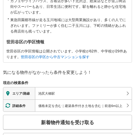
カフェやライブハウス、古着店が多い下北沢は、総菜店などが並ぶ商店
に
街やスーパーもあり、日常生活に便利です。駅を離れると静かな住宅地
関
が広がっています。
す
東急田園都市線が走る玉川地域には大型商業施設があり、多くの人でに
る
ぎわいます。ファミリーが多く住む二子玉川には、下町の情緒があふれ
情
る商店街も残っています。
報
世田谷区の学区情報
世田谷区の学区情報は公開されています。小学校が62件、中学校が29件あ
ります。
世田谷区の学区から中古マンションを探す
気になる物件がなかったら
条件を変更しよう！
現在の検索条件
池尻大橋駅
エリア/路線
価格未定を含む｜建築条件付き土地を含む｜前道6m以上
詳細条件
こ
新着物件通知を受け取る
の
検