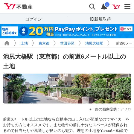
Yahoo!不動産
検索
通知
i
ログイン
ID新規取得
土地
東京都
世田谷区
池尻大橋駅
前道6メー
池尻大橋駅（東京都）の前道6メートル以上の
土地
一部の画像提供：アフロ
前道6メートル以上の土地なら自動車の出し入れが簡単なのでマイカーを
お持ちの方にオススメです。また物件の前に十分なスペースが確保され
るので日当たりや風通しが良いのも魅力。理想の土地をYahoo!不動産で