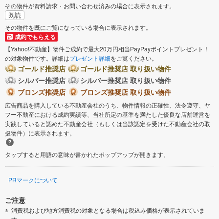
その物件が資料請求・お問い合わせ済みの場合に表示されます。
既読
その物件を既にご覧になっている場合に表示されます。
成約でもらえる
【Yahoo!不動産】物件ご成約で最大20万円相当PayPayポイントプレゼント！
の対象物件です。詳細は
プレゼント詳細
をご覧ください。
ゴールド推奨店
ゴールド推奨店 取り扱い物件
シルバー推奨店
シルバー推奨店 取り扱い物件
ブロンズ推奨店
ブロンズ推奨店 取り扱い物件
広告商品を購入している不動産会社のうち、物件情報の正確性、法令遵守、ヤ
フー不動産における成約実績等、当社所定の基準を満たした優良な店舗運営を
実践していると認めた不動産会社（もしくは当該認定を受けた不動産会社の取
扱物件）に表示されます。
タップすると用語の意味が書かれたポップアップが開きます。
PRマークについて
ご注意
消費税および地方消費税の対象となる場合は税込み価格が表示されていま