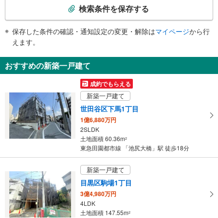
索
検索条件を保存する
条
件
保存した条件の確認・通知設定の変更・解除は
マイページ
から行
で
えます。
通
知
おすすめの新築一戸建て
を
受
成約でもらえる
け
新築一戸建て
取
世田谷区下馬1丁目
る
1億6,880万円
・
2SLDK
条
土地面積 60.36m
2
件
東急田園都市線 「池尻大橋」駅 徒歩18分
を
マ
新築一戸建て
イ
目黒区駒場1丁目
ペ
3億4,980万円
ー
4LDK
ジ
土地面積 147.55m
2