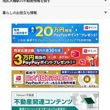
池尻大橋駅の不動産情報を探す
暮らしのお役立ち情報
不動産・住宅
賃貸住宅
マンションカタログ
教えて！住まいの先生
新築マンション
中古マンション
新築一戸建て
中古一戸建て
注文住宅
土地
売却査定