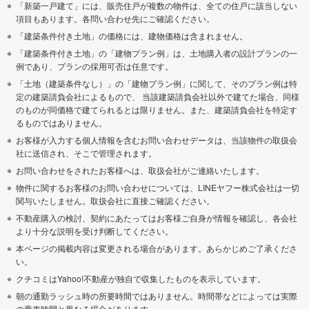
「新築一戸建て」には、販売住戸が複数の物件は、全ての住戸に該当しない
項目もあります。各問い合わせ先にご確認ください。
「建築条件付き土地」の価格には、建物価格は含まれません。
「建築条件付き土地」の「建物プラン例」は、土地購入者の設計プランの一
例であり、プランの採用可否は任意です。
「土地（建築条件なし）」の「建物プラン例」に関して、そのプラン例は特
定の建築請負会社によるもので、 当該建築請負会社以外で建てた場合、同様
のものが同価格で建てられるとは限りません。また、建築請負会社を特定す
るものではありません。
お客様が入力する個人情報を含むお問い合わせデータは、当該物件の取扱会
社に送信され、そこで管理されます。
お問い合わせをされたお客様へは、取扱会社がご連絡いたします。
物件に関するお客様のお問い合わせについては、LINEヤフー株式会社は一切
関与いたしません。取扱会社に直接ご確認ください。
不動産購入の検討、契約にあたってはお客様ご自身が情報を確認し、各会社
より十分な説明を受け判断してください。
本ページの掲載内容は変更される場合があります。あらかじめご了承くださ
い。
クチコミはYahoo!不動産が独自で収集したものを表示しています。
朝の通勤ラッシュ時の所要時間ではありません。時間帯などによっては実際
の乗車時間と異なる場合があります。