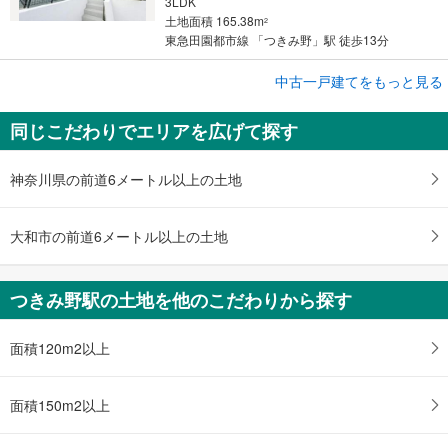
3LDK
土地面積 165.38m
2
東急田園都市線 「つきみ野」駅 徒歩13分
成約でもらえる
中古一戸建てをもっと見る
中古一戸建て
同じこだわりでエリアを広げて探す
大和市つきみ野8丁目
4,899万円
3LDK
神奈川県の前道6メートル以上の土地
土地面積 165.38m
2
東急田園都市線 「つきみ野」駅 徒歩13分
大和市の前道6メートル以上の土地
つきみ野駅の土地を他のこだわりから探す
面積120m2以上
面積150m2以上