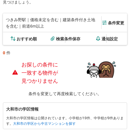
見つけましょう。
つきみ野駅｜価格未定を含む｜建築条件付き土地
条件変更
を含む｜前道6m以上
おすすめ順
検索条件保存
通知設定
0
件
お探しの条件に
一致する物件が
見つかりません
条件を変更して再度検索してください。
大
大和市の学区情報
和
大和市の学区情報は公開されています。小学校が19件、中学校が9件ありま
市
す。
大和市の学区から中古マンションを探す
に