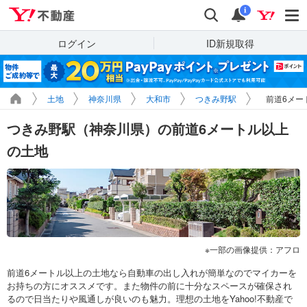
Yahoo!不動産
検索
通知
i
ログイン
ID新規取得
土地
神奈川県
大和市
つきみ野駅
前道6メー
つきみ野駅（神奈川県）の前道6メートル以上
の土地
一部の画像提供：アフロ
前道6メートル以上の土地なら自動車の出し入れが簡単なのでマイカーを
お持ちの方にオススメです。また物件の前に十分なスペースが確保され
るので日当たりや風通しが良いのも魅力。理想の土地をYahoo!不動産で