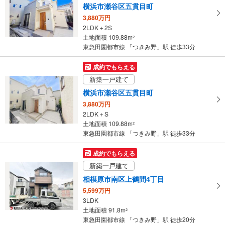
横浜市瀬谷区五貫目町
る
3,880万円
・
2LDK＋2S
条
土地面積 109.88m
2
件
東急田園都市線 「つきみ野」駅 徒歩33分
を
マ
成約でもらえる
イ
新築一戸建て
ペ
横浜市瀬谷区五貫目町
ー
3,880万円
ジ
2LDK＋S
に
土地面積 109.88m
2
保
東急田園都市線 「つきみ野」駅 徒歩33分
存
す
成約でもらえる
る
新築一戸建て
相模原市南区上鶴間4丁目
5,599万円
3LDK
土地面積 91.8m
2
東急田園都市線 「つきみ野」駅 徒歩20分