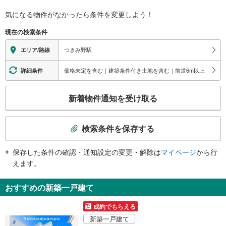
関
す
気になる物件がなかったら
条件を変更しよう！
る
現在の検索条件
情
報
つきみ野駅
エリア/路線
価格未定を含む｜建築条件付き土地を含む｜前道6m以上
詳細条件
こ
新着物件通知を受け取る
の
検
索
検索条件を保存する
条
件
保存した条件の確認・通知設定の変更・解除は
マイページ
から行
で
えます。
通
知
おすすめの新築一戸建て
を
受
成約でもらえる
け
新築一戸建て
取