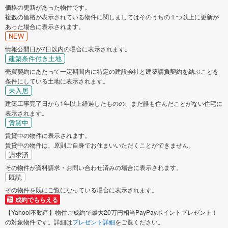
価格の更新があった物件です。
複数の価格が表示されている物件に関しましてはそのうちの１つ以上に更新が
あった場合に表示されます。
NEW
情報公開日が7日以内の場合に表示されます。
建築条件付き土地
売買契約にあたって一定期間内に特定の建設会社と建築請負契約を結ぶことを
条件にしている土地に表示されます。
未入居
建築工事完了日から1年以上経過したものの、まだ誰も住んだことがない住宅に
表示されます。
賃貸中
賃貸中の物件に表示されます。
賃貸中の物件は、原則ご自身でお住まいいただくことができません。
請求済
その物件が資料請求・お問い合わせ済みの場合に表示されます。
既読
その物件を既にご覧になっている場合に表示されます。
成約でもらえる
【Yahoo!不動産】物件ご成約で最大20万円相当PayPayポイントプレゼント！
の対象物件です。詳細は
プレゼント詳細
をご覧ください。