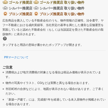
ゴールド推奨店
ゴールド推奨店 取り扱い物件
シルバー推奨店
シルバー推奨店 取り扱い物件
ブロンズ推奨店
ブロンズ推奨店 取り扱い物件
広告商品を購入している不動産会社のうち、物件情報の正確性、法令遵守、ヤ
フー不動産における成約実績等、当社所定の基準を満たした優良な店舗運営を
実践していると認めた不動産会社（もしくは当該認定を受けた不動産会社の取
扱物件）に表示されます。
タップすると用語の意味が書かれたポップアップが開きます。
PRマークについて
ご注意
消費税および地方消費税の対象となる場合は税込み価格が表示されていま
す。
物件の写真やイラスト、CGなどは実際と異なる場合があります。
市区町村の合併などにより、地図が表示されない場合があります。ご了承く
ださい。
「新築一戸建て」には、完成後1年を経過している未入居物件が掲載されてい
る場合があります。