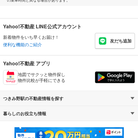
Yahoo!不動産 LINE公式アカウント
新着物件をいち早くお届け！
友だち追加
便利な機能のご紹介
Yahoo!不動産 アプリ
地図でサクッと物件探し
物件比較が手軽にできる
つきみ野駅の不動産情報を探す
暮らしのお役立ち情報
不動産・住宅
賃貸住宅
マンションカタログ
教えて！住まいの先生
新築マンション
中古マンション