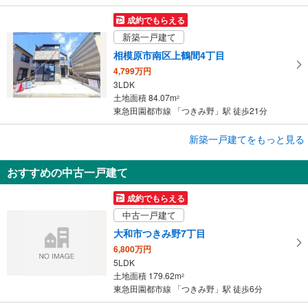
成約でもらえる
新築一戸建て
相模原市南区上鶴間4丁目
4,799万円
3LDK
土地面積 84.07m
2
東急田園都市線 「つきみ野」駅 徒歩21分
成約でもらえる
新築一戸建てをもっと見る
新築一戸建て
おすすめの中古一戸建て
相模原市南区上鶴間3丁目
4,590万円
成約でもらえる
2LDK＋S
中古一戸建て
土地面積 96.07m
2
東急田園都市線 「つきみ野」駅 徒歩21分
大和市つきみ野7丁目
6,800万円
5LDK
土地面積 179.62m
2
東急田園都市線 「つきみ野」駅 徒歩6分