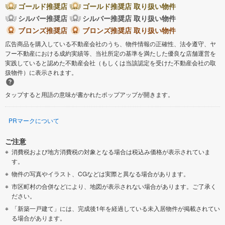
ゴールド推奨店
ゴールド推奨店 取り扱い物件
シルバー推奨店
シルバー推奨店 取り扱い物件
ブロンズ推奨店
ブロンズ推奨店 取り扱い物件
広告商品を購入している不動産会社のうち、物件情報の正確性、法令遵守、ヤ
フー不動産における成約実績等、当社所定の基準を満たした優良な店舗運営を
実践していると認めた不動産会社（もしくは当該認定を受けた不動産会社の取
扱物件）に表示されます。
タップすると用語の意味が書かれたポップアップが開きます。
PRマークについて
ご注意
消費税および地方消費税の対象となる場合は税込み価格が表示されていま
す。
物件の写真やイラスト、CGなどは実際と異なる場合があります。
市区町村の合併などにより、地図が表示されない場合があります。ご了承く
ださい。
「新築一戸建て」には、完成後1年を経過している未入居物件が掲載されてい
る場合があります。