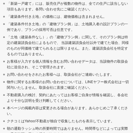
「新築一戸建て」には、販売住戸が複数の物件は、全ての住戸に該当しない
項目もあります。各問い合わせ先にご確認ください。
「建築条件付き土地」の価格には、建物価格は含まれません。
「建築条件付き土地」の「建物プラン例」は、土地購入者の設計プランの一
例であり、プランの採用可否は任意です。
「土地（建築条件なし）」の「建物プラン例」に関して、そのプラン例は特
定の建築請負会社によるもので、 当該建築請負会社以外で建てた場合、同様
のものが同価格で建てられるとは限りません。また、建築請負会社を特定す
るものではありません。
お客様が入力する個人情報を含むお問い合わせデータは、当該物件の取扱会
社に送信され、そこで管理されます。
お問い合わせをされたお客様へは、取扱会社がご連絡いたします。
物件に関するお客様のお問い合わせについては、LINEヤフー株式会社は一切
関与いたしません。取扱会社に直接ご確認ください。
不動産購入の検討、契約にあたってはお客様ご自身が情報を確認し、各会社
より十分な説明を受け判断してください。
本ページの掲載内容は変更される場合があります。あらかじめご了承くださ
い。
クチコミはYahoo!不動産が独自で収集したものを表示しています。
朝の通勤ラッシュ時の所要時間ではありません。時間帯などによっては実際