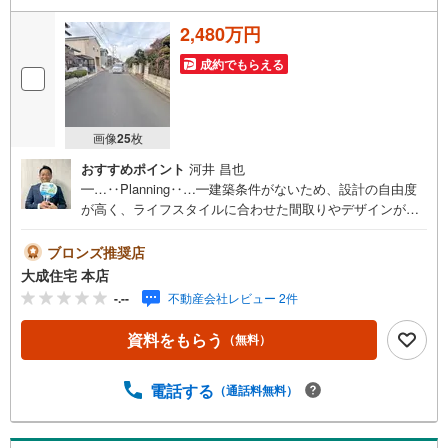
2,480万円
成約でもらえる
画像
25
枚
おすすめポイント
河井 昌也
━…‥Planning‥…━建築条件がないため、設計の自由度
が高く、ライフスタイルに合わせた間取りやデザインが実
現できます。『せっかくなら自分たちのペースで家づくり
を進めたい』そんな方にぴったりの建築条件なし土地で
ブロンズ推奨店
す。ご希望に合わせた建築プランのご相談も可能です＾＾
大成住宅 本店
━…‥Design‥…━当物件では建築会社は自由にお選びい
-.--
不動産会社レビュー 2件
ただけますが、当社住宅仕様「COCOYUNO」での建築プ
ランのご相談も可能です。一人ひとりの暮らしに寄り添っ
資料をもらう
（無料）
た自由設計を基本に、耐震等級3・制震装置・長期優良住宅
仕様を標準採用◎高気密断熱性能や高耐久外壁材など見え
ない部分にも配慮し、安心して長く暮らせる住まいをご提
電話する
（通話料無料）
案も可能です＾＾━…‥Location‥…━川越市立霞ヶ関東
小学校まで徒歩9分！6年間通うのにも安心・安全の距離で