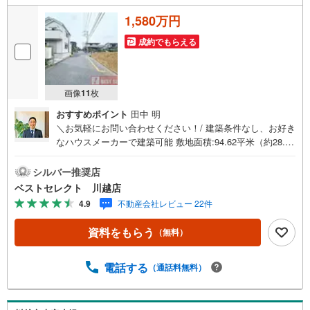
1,580万円
成約でもらえる
画像
11
枚
おすすめポイント
田中 明
＼お気軽にお問い合わせください！/ 建築条件なし、お好き
なハウスメーカーで建築可能 敷地面積:94.62平米（約28.62
坪） 西6m道路-----■ Point ■-----○毎日のジョギングは御伊勢
塚公園で○オーケー川越伊勢原店、川越西図書館至近○2路
シルバー推奨店
線2駅利用可○建築プランについてもお気軽にお問合せ下さ
ベストセレクト 川越店
い○住宅ローンや資金計画等ご相談承ります【営業時間 9:3
4.9
不動産会社レビュー 22件
0-18:00】定休日:基本毎週火曜日上記時間はお電話が繋がり
やすくなっております。ぜひお気軽にご連絡下さい！現地
資料をもらう
（無料）
を見学される場合は「室内・現地を見学する（無料）」ボ
タンよりご希望の日時をご記入いただけますとスムーズに
ご案内が可能です。
電話する
（通話料無料）