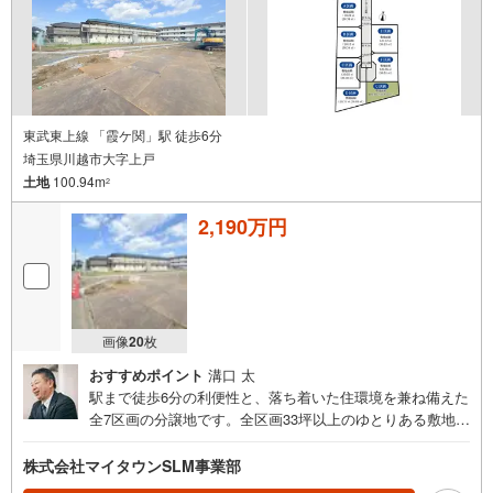
東武東上線 「霞ケ関」駅 徒歩6分
埼玉県川越市大字上戸
土地
100.94m
2
2,190万円
画像
20
枚
おすすめポイント
溝口 太
駅まで徒歩6分の利便性と、落ち着いた住環境を兼ね備えた
全7区画の分譲地です。全区画33坪以上のゆとりある敷地
で、お好きなハウスメーカーや工務店を選んで理想の住ま
いづくりをお楽しみいただけます。小学校やスーパーが徒
株式会社マイタウンSLM事業部
歩10分以内に揃い、子育て世代にもおすすめのロケーショ