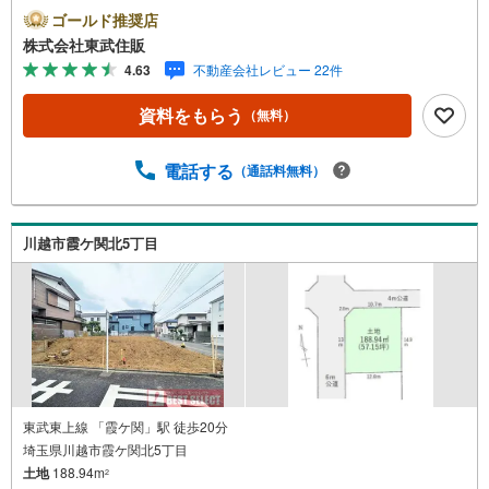
がスムーズです。住み替えをご希望の方は自社買取保証付
ゴールド推奨店
売却プランがございます。お気軽にお問い合わせくださ
株式会社東武住販
い。●2駅2沿線利用可●建築条件無し●角地●住環境良好◇当
4.63
不動産会社レビュー 22件
社の強みは（1）リフォーム（当社でも再販事業を行ってい
る為、お客様に最適なプランをご提供できます。）（2）注
資料をもらう
（無料）
文住宅のご紹介（提携ハウスメーカー7社を保有しておりま
すので、ご予算・ご希望に合ったプランをご紹介できま
す。）◇ふじみ野市、川越市、富士見市周辺に限らず東武
電話する
（通話料無料）
東上線・川越線・越生線全域の売買情報など、住まいに関
する不動産情報を豊富に取り揃えております。またリフォ
ームの相談も承ります。◇インターネット予約で当日現地
川越市霞ケ関北5丁目
見学が可能です（1）［室内・現地を見学する］をクリック
（2）本日～4日以内をご希望の方は「ご要望・ご質問欄」
に希望日時をご記入ください！
東武東上線 「霞ケ関」駅 徒歩20分
埼玉県川越市霞ケ関北5丁目
土地
188.94m
2