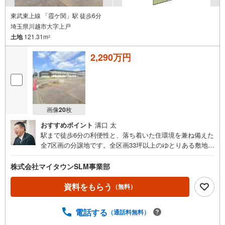
東武東上線 「霞ケ関」駅 徒歩6分
埼玉県川越市大字上戸
土地
121.31m
2
2,290万円
画像
20
枚
おすすめポイント
溝口 太
駅まで徒歩6分の利便性と、落ち着いた住環境を兼ね備えた
全7区画の分譲地です。全区画33坪以上のゆとりある敷地
で、お好きなハウスメーカーや工務店を選んで理想の住ま
いづくりをお楽しみいただけます。小学校やスーパーが徒
株式会社マイタウンSLM事業部
歩10分以内に揃い、子育て世代にもおすすめのロケーショ
ン。現地の陽当たりや街並みをぜひご覧ください。ぜひ
資料をもらう
（無料）
「現地見学（無料）」をクリックして、ご確認ください！
初めてご購入されるお客様にも、物件のご案内はもちろ
電話する
（通話料無料）
ん、周辺環境についても詳しくご説明いたします。事前に