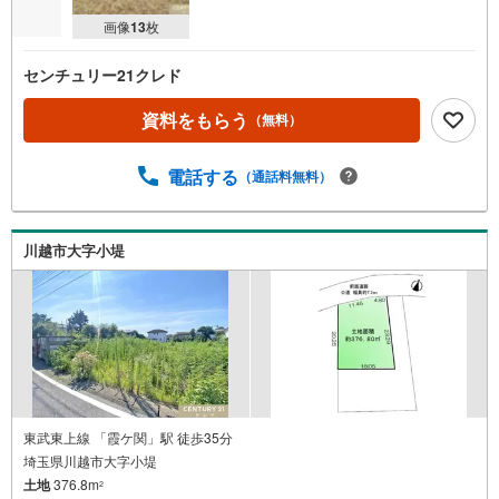
画像
13
枚
センチュリー21クレド
資料をもらう
（無料）
電話する
（通話料無料）
川越市大字小堤
東武東上線 「霞ケ関」駅 徒歩35分
埼玉県川越市大字小堤
土地
376.8m
2