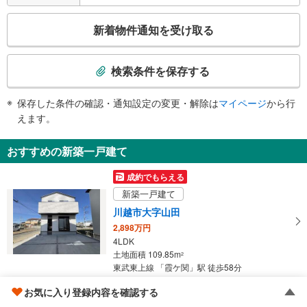
・改札⇔南口
エスカレータ
こ
新着物件通知を受け取る
・ホーム⇔改札
の
・改札⇔北口
検
・改札⇔南口
索
検索条件を保存する
トイレ
条
《多機能トイレ》
件
保存した条件の確認・通知設定の変更・解除は
マイページ
から行
・改札内
で
えます。
・北口１Ｆ
通
その他
知
おすすめの新築一戸建て
・点字案内（券売機・手すり等）
を
・ＡＥＤ
受
成約でもらえる
け
新築一戸建て
取
川越市大字山田
る
2,898万円
・
4LDK
条
土地面積 109.85m
2
件
東武東上線 「霞ケ関」駅 徒歩58分
を
マ
お気に入り登録内容を確認する
新築一戸建て
イ