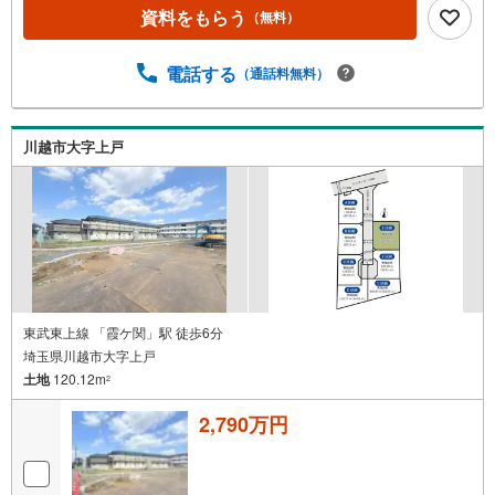
ン。現地の陽当たりや街並みをぜひご覧ください。ぜひ
資料をもらう
（無料）
「現地見学（無料）」をクリックして、ご確認ください！
初めてご購入されるお客様にも、物件のご案内はもちろ
電話する
（通話料無料）
ん、周辺環境についても詳しくご説明いたします。事前に
ご質問やご希望の情報をお知らせいただければ、見学当日
にしっかりとご説明させていただきます。■営業時間AM9:0
0～PM20:00定休日火曜日・水曜日営業時間内でのお電話で
川越市大字上戸
のお問い合わせがスムーズです。お気軽にマイタウンふじ
み野店までお問い合わせ下さい。
東武東上線 「霞ケ関」駅 徒歩6分
埼玉県川越市大字上戸
土地
120.12m
2
2,790万円