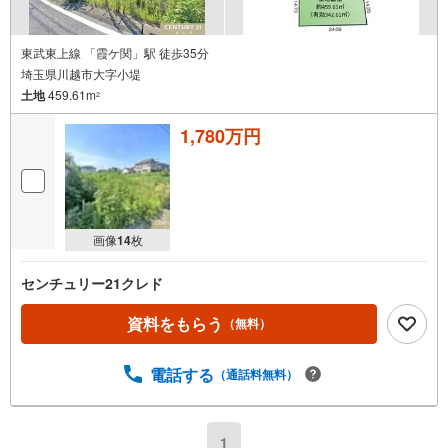
東武東上線 「霞ケ関」駅 徒歩35分
埼玉県川越市大字小堤
土地
459.61m
2
1,780万円
画像
14
枚
センチュリー21クレド
資料をもらう
（無料）
電話する
（通話料無料）
1