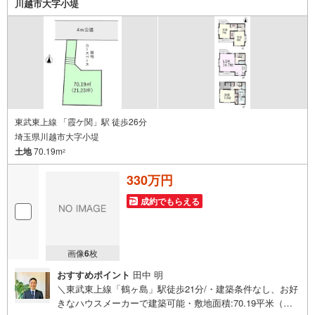
川越市大字小堤
東武東上線 「霞ケ関」駅 徒歩26分
埼玉県川越市大字小堤
土地
70.19m
2
330万円
成約でもらえる
画像
6
枚
おすすめポイント
田中 明
＼東武東上線「鶴ヶ島」駅徒歩21分/・建築条件なし、お好
きなハウスメーカーで建築可能・敷地面積:70.19平米（約2