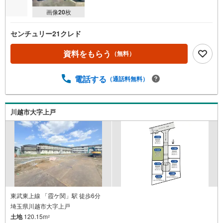
画像
20
枚
センチュリー21クレド
資料をもらう
（無料）
電話する
（通話料無料）
川越市大字上戸
東武東上線 「霞ケ関」駅 徒歩6分
埼玉県川越市大字上戸
土地
120.15m
2