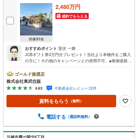
2,480万円
成約でもらえる
画像
31
枚
おすすめポイント
室伏 一輝
JCBギフト券3万円分プレゼント！当社より本物件をご購入
の方に！その他のキャンペーンとの併用不可。●南側道路に
面し、日当たり良好の明るい立地！● 土地購入をご検討の
方にイチオシの売地です。◆ 坂道の少ない平坦地のため、
ゴールド推奨店
毎日の移動もラクラク。◆ 建築プランの幅も広がる使いや
株式会社東武住販
すい地形が魅力です。◎住まい探しの不安は、ぜひ当社に
4.63
不動産会社レビュー 22件
お任せください。◎ 不動産のプロである当社スタッフが、
お客様の疑問や不安を丁寧にサポートいたします。まずは
資料をもらう
（無料）
お気軽にお問い合わせください。 ◇インターネット予約で
当日現地見学が可能です（1）［室内・現地を見学する］を
クリック（2）本日～4日以内をご希望の方は「ご要望・ご
電話する
（通話料無料）
質問欄」に希望日時をご記入ください！
川越市霞ケ関北6丁目