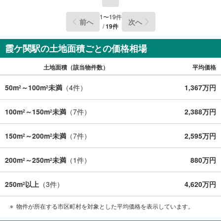
1
〜
19
件
前へ
次へ
/
19
件
霞ケ関駅の土地面積ごとの価格相場
土地面積（該当物件数）
平均価格
50m
～100m
未満
（
4
件）
1,367万円
2
2
100m
～150m
未満
（
7
件）
2,388万円
2
2
150m
～200m
未満
（
7
件）
2,595万円
2
2
200m
～250m
未満
（
1
件）
880万円
2
2
250m
以上
（
3
件）
4,620万円
2
物件が所在する市区町村を対象とした平均価格を表示しています。