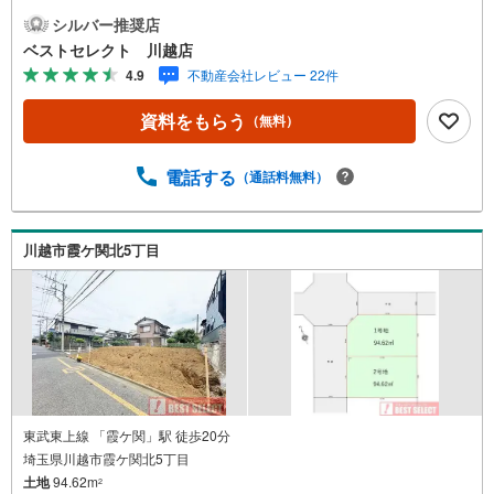
角地○毎日のジョギングは御伊勢塚公園で○オーケー川越伊
シルバー推奨店
勢原店、川越西図書館至近○2路線2駅利用可○建築プランに
ベストセレクト 川越店
ついてもお気軽にお問合せ下さい○住宅ローンや資金計画等
4.9
不動産会社レビュー 22件
ご相談承ります【営業時間 9:30-18:00】定休日:基本毎週火
曜日上記時間はお電話が繋がりやすくなっております。ぜ
資料をもらう
（無料）
ひお気軽にご連絡下さい！現地を見学される場合は「室
内・現地を見学する（無料）」ボタンよりご希望の日時を
ご記入いただけますとスムーズにご案内が可能です。
電話する
（通話料無料）
川越市霞ケ関北5丁目
東武東上線 「霞ケ関」駅 徒歩20分
埼玉県川越市霞ケ関北5丁目
土地
94.62m
2