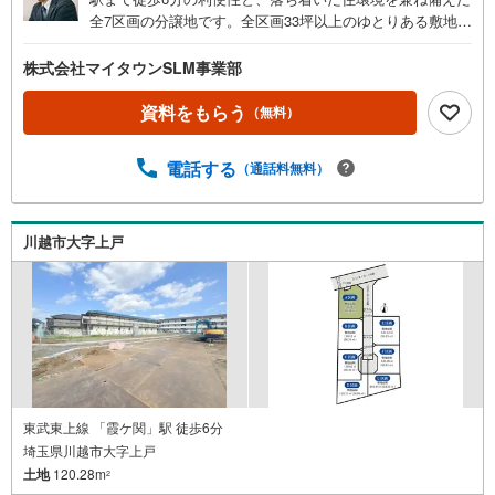
全7区画の分譲地です。全区画33坪以上のゆとりある敷地
で、お好きなハウスメーカーや工務店を選んで理想の住ま
いづくりをお楽しみいただけます。小学校やスーパーが徒
株式会社マイタウンSLM事業部
歩10分以内に揃い、子育て世代にもおすすめのロケーショ
ン。現地の陽当たりや街並みをぜひご覧ください。ぜひ
資料をもらう
（無料）
「現地見学（無料）」をクリックして、ご確認ください！
初めてご購入されるお客様にも、物件のご案内はもちろ
電話する
（通話料無料）
ん、周辺環境についても詳しくご説明いたします。事前に
ご質問やご希望の情報をお知らせいただければ、見学当日
にしっかりとご説明させていただきます。■営業時間AM9:0
0～PM20:00定休日火曜日・水曜日営業時間内でのお電話で
川越市大字上戸
のお問い合わせがスムーズです。お気軽にマイタウンふじ
み野店までお問い合わせ下さい。
東武東上線 「霞ケ関」駅 徒歩6分
埼玉県川越市大字上戸
土地
120.28m
2