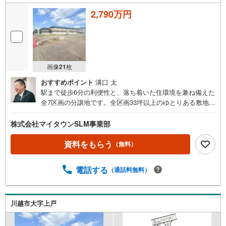
2,790万円
画像
21
枚
おすすめポイント
溝口 太
駅まで徒歩6分の利便性と、落ち着いた住環境を兼ね備えた
全7区画の分譲地です。全区画33坪以上のゆとりある敷地
で、お好きなハウスメーカーや工務店を選んで理想の住ま
いづくりをお楽しみいただけます。小学校やスーパーが徒
株式会社マイタウンSLM事業部
歩10分以内に揃い、子育て世代にもおすすめのロケーショ
ン。現地の陽当たりや街並みをぜひご覧ください。ぜひ
資料をもらう
（無料）
「現地見学（無料）」をクリックして、ご確認ください！
初めてご購入されるお客様にも、物件のご案内はもちろ
電話する
（通話料無料）
ん、周辺環境についても詳しくご説明いたします。事前に
ご質問やご希望の情報をお知らせいただければ、見学当日
にしっかりとご説明させていただきます。■営業時間AM9:0
0～PM20:00定休日火曜日・水曜日営業時間内でのお電話で
川越市大字上戸
のお問い合わせがスムーズです。お気軽にマイタウンふじ
み野店までお問い合わせ下さい。