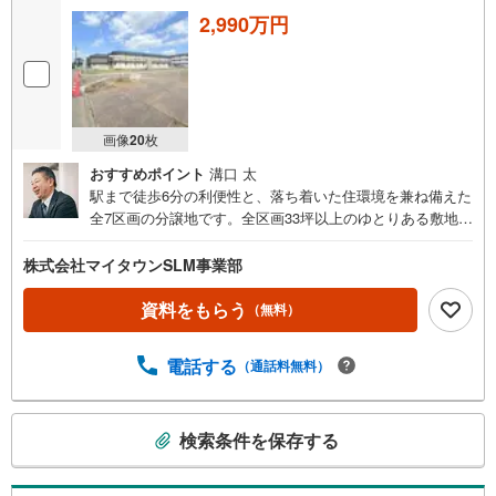
2,990万円
画像
20
枚
おすすめポイント
溝口 太
駅まで徒歩6分の利便性と、落ち着いた住環境を兼ね備えた
全7区画の分譲地です。全区画33坪以上のゆとりある敷地
で、お好きなハウスメーカーや工務店を選んで理想の住ま
いづくりをお楽しみいただけます。小学校やスーパーが徒
株式会社マイタウンSLM事業部
歩10分以内に揃い、子育て世代にもおすすめのロケーショ
ン。現地の陽当たりや街並みをぜひご覧ください。ぜひ
資料をもらう
（無料）
「現地見学（無料）」をクリックして、ご確認ください！
初めてご購入されるお客様にも、物件のご案内はもちろ
電話する
（通話料無料）
ん、周辺環境についても詳しくご説明いたします。事前に
ご質問やご希望の情報をお知らせいただければ、見学当日
にしっかりとご説明させていただきます。■営業時間AM9:0
こ
検索条件を保存する
0～PM20:00定休日火曜日・水曜日営業時間内でのお電話で
の
のお問い合わせがスムーズです。お気軽にマイタウンふじ
検
み野店までお問い合わせ下さい。