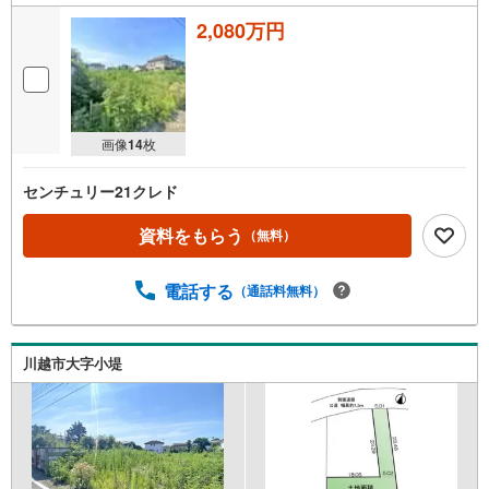
2,080万円
画像
14
枚
センチュリー21クレド
資料をもらう
（無料）
電話する
（通話料無料）
川越市大字小堤