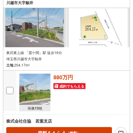
すね＾＾期間限定商品やホットスナックが急に食べたくな
川越市大字鯨井
ってもすぐ買いに行けるミニストップまで徒歩10分！毎日
消費される 食品・飲料など 必要不可欠なスーパー ヤオコ
ーまで徒歩14分！
東武東上線 「霞ケ関」駅 徒歩16分
埼玉県川越市大字鯨井
土地
204.17m
2
880万円
成約でもらえる
画像
13
枚
株式会社住協 若葉支店
資料をもらう
（無料）