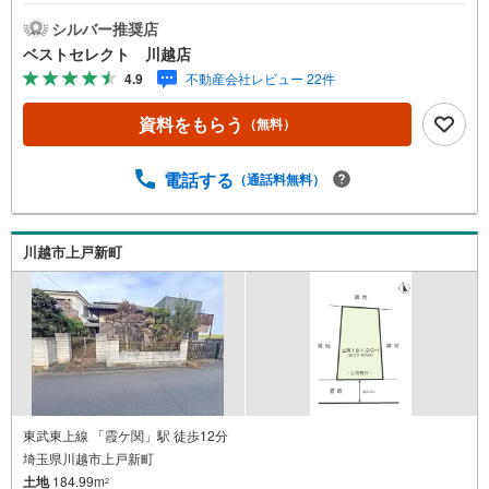
1.23坪）・北4m公道-----■ Point ■-----○小学校・中学校まで
徒歩10分以内で子育て世代も安心○東武東上線「霞ケ関」
シルバー推奨店
駅徒歩26分○建築プランについてもお気軽にお問合せ下さ
ベストセレクト 川越店
い○住宅ローンや資金計画等ご相談承ります■■売買の専門
4.9
不動産会社レビュー 22件
のスタッフが対応させていただきます赤いロゴマークの看
板とのぼりが目印、店舗敷地内に駐車場2台完備、キッズス
資料をもらう
（無料）
ペースあり、当日のご見学も可能です。資金計画や価格の
交渉、買い替えのご相談、アフターフォローのサービス充
実にも努めております。お気軽にお問合せ下さい。■■
電話する
（通話料無料）
川越市上戸新町
東武東上線 「霞ケ関」駅 徒歩12分
埼玉県川越市上戸新町
土地
184.99m
2