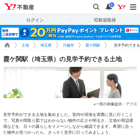
Yahoo!不動産
検索
通知
i
ログイン
ID新規取得
土地
埼玉県
川越市
霞ケ関駅
見学予約できる
霞ケ関駅（埼玉県）の見学予約できる土地
一部の画像提供：アフロ
見学予約ができる土地を集めました。室内や現地を実際に見に行くこと
で、写真や間取り図ではわからない物件の広さや明るさ、立地や周辺環
境などを、日々の暮らしをイメージしながら確認できます。希望に合っ
た物件が見つかったら、さっそく見学に行ってみましょう。