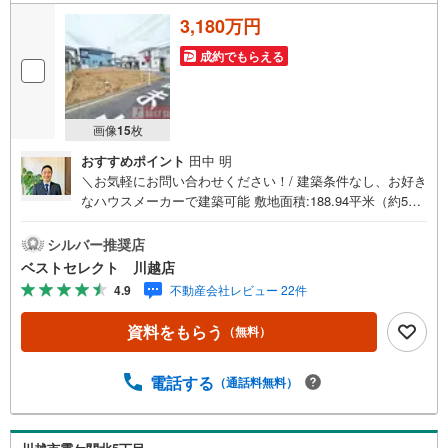
3,180万円
成約でもらえる
画像
15
枚
おすすめポイント
田中 明
＼お気軽にお問い合わせください！/ 建築条件なし、お好き
なハウスメーカーで建築可能 敷地面積:188.94平米（約57.1
5坪） 西6m・北4m道路-----■ Point ■-----○土地約57坪、6m×
4mの開放的な角地○毎日のジョギングは御伊勢塚公園で○オ
シルバー推奨店
ーケー川越伊勢原店、川越西図書館至近○2路線2駅利用可○
ベストセレクト 川越店
建築プランについてもお気軽にお問合せ下さい○住宅ローン
4.9
不動産会社レビュー 22件
や資金計画等ご相談承ります【営業時間 9:30-18:00】定休
日:基本毎週火曜日上記時間はお電話が繋がりやすくなって
資料をもらう
（無料）
おります。ぜひお気軽にご連絡下さい！現地を見学される
場合は「室内・現地を見学する（無料）」ボタンよりご希
望の日時をご記入いただけますとスムーズにご案内が可能
電話する
（通話料無料）
です。