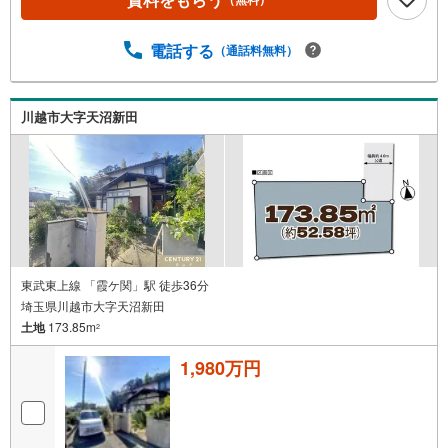
電話する
（通話料無料）
川越市大字天沼新田
東武東上線 「霞ケ関」駅 徒歩36分
埼玉県川越市大字天沼新田
土地
173.85m
2
1,980万円