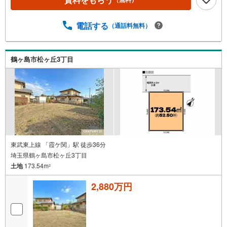
保
存
電話する
（通話料無料）
す
る
鶴ヶ島市松ヶ丘3丁目
東武東上線 「霞ケ関」駅 徒歩36分
埼玉県鶴ヶ島市松ヶ丘3丁目
土地
173.54m
2
2,880万円