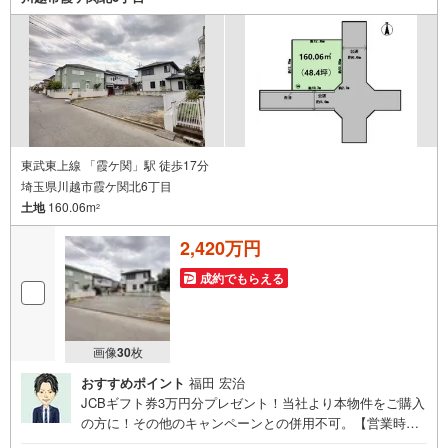
東武東上線 「霞ケ関」駅 徒歩17分
埼玉県川越市霞ケ関北6丁目
土地
160.06m
2
2,420万円
成約でもらえる
画像
30
枚
おすすめポイント
福田 宏治
JCBギフト券3万円分プレゼント！当社より本物件をご購入
の方に！その他のキャンペーンとの併用不可。【営業時
間 10:00～18:00】この時間帯はお電話でのお問い合わせ