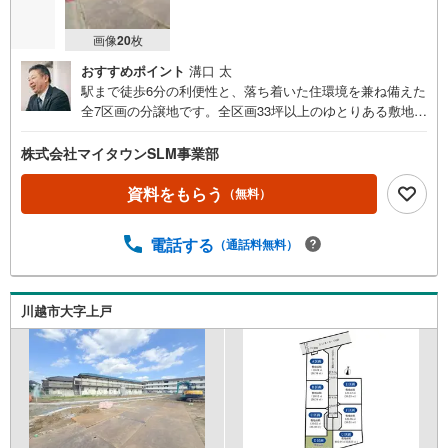
画像
20
枚
おすすめポイント
溝口 太
駅まで徒歩6分の利便性と、落ち着いた住環境を兼ね備えた
全7区画の分譲地です。全区画33坪以上のゆとりある敷地
で、お好きなハウスメーカーや工務店を選んで理想の住ま
いづくりをお楽しみいただけます。小学校やスーパーが徒
株式会社マイタウンSLM事業部
歩10分以内に揃い、子育て世代にもおすすめのロケーショ
ン。現地の陽当たりや街並みをぜひご覧ください。ぜひ
資料をもらう
（無料）
「現地見学（無料）」をクリックして、ご確認ください！
初めてご購入されるお客様にも、物件のご案内はもちろ
電話する
（通話料無料）
ん、周辺環境についても詳しくご説明いたします。事前に
ご質問やご希望の情報をお知らせいただければ、見学当日
にしっかりとご説明させていただきます。■営業時間AM9:0
0～PM20:00定休日火曜日・水曜日営業時間内でのお電話で
川越市大字上戸
のお問い合わせがスムーズです。お気軽にマイタウンふじ
み野店までお問い合わせ下さい。