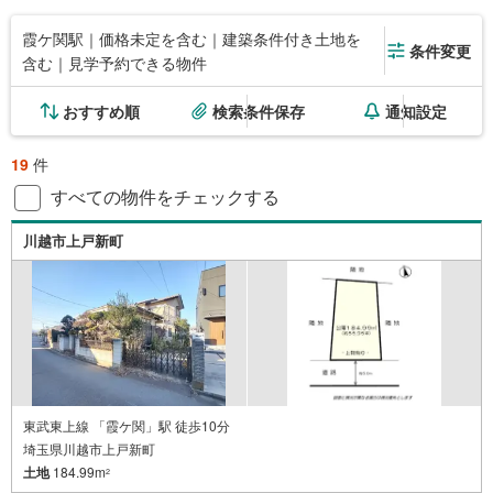
霞ケ関駅｜価格未定を含む｜建築条件付き土地を
条件変更
含む｜見学予約できる物件
おすすめ順
検索条件保存
通知設定
19
件
すべての物件をチェックする
川越市上戸新町
東武東上線 「霞ケ関」駅 徒歩10分
埼玉県川越市上戸新町
土地
184.99m
2