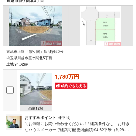
川越市霞ケ関北5丁目
東武東上線 「霞ケ関」駅 徒歩20分
埼玉県川越市霞ケ関北5丁目
土地
94.62m
2
1,780万円
成約でもらえる
画像
12
枚
おすすめポイント
田中 明
＼お気軽にお問い合わせください！/ 建築条件なし、お好き
なハウスメーカーで建築可能 敷地面積:94.62平米（約28.62
坪） 西6m・北4m道路-----■ Point ■-----○6m×4mの開放的な