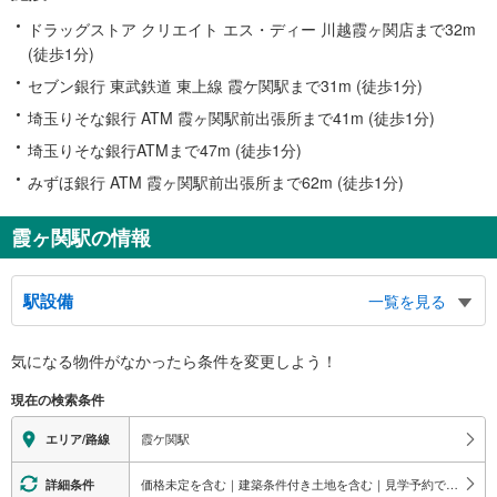
ドラッグストア クリエイト エス・ディー 川越霞ヶ関店まで32m
(徒歩1分)
セブン銀行 東武鉄道 東上線 霞ケ関駅まで31m (徒歩1分)
埼玉りそな銀行 ATM 霞ヶ関駅前出張所まで41m (徒歩1分)
埼玉りそな銀行ATMまで47m (徒歩1分)
みずほ銀行 ATM 霞ヶ関駅前出張所まで62m (徒歩1分)
霞ヶ関駅の情報
駅設備
一覧を見る
バリアフリー状況
気になる物件がなかったら
条件を変更しよう！
※段差なしでの移動経路
（○：有り △：要駅員設備 ×：無し）
現在の検索条件
地上⇔改札⇔ホーム：○
エレベータ
霞ケ関駅
エリア/路線
・ホーム⇔改札
・改札⇔北口
価格未定を含む｜建築条件付き土地を含む｜見学予約できる物件
詳細条件