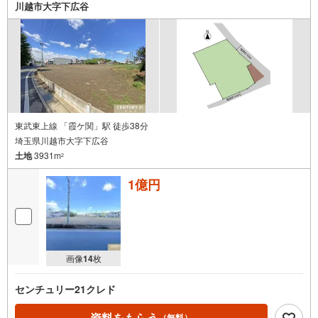
索
川越市大字下広谷
条
件
で
通
知
を
受
け
東武東上線 「霞ケ関」駅 徒歩38分
埼玉県川越市大字下広谷
取
土地
3931m
る
2
・
1億円
条
件
を
マ
イ
画像
14
枚
ペ
ー
センチュリー21クレド
ジ
に
資料をもらう
（無料）