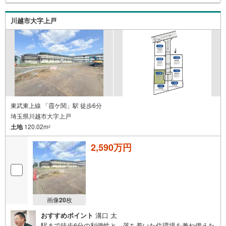
ご質問やご希望の情報をお知らせいただければ、見学当日
にしっかりとご説明させていただきます。■営業時間AM9:0
0～PM20:00定休日火曜日・水曜日営業時間内でのお電話で
川越市大字上戸
のお問い合わせがスムーズです。お気軽にマイタウンふじ
み野店までお問い合わせ下さい。
東武東上線 「霞ケ関」駅 徒歩6分
埼玉県川越市大字上戸
土地
120.02m
2
2,590万円
画像
20
枚
おすすめポイント
溝口 太
駅まで徒歩6分の利便性と、落ち着いた住環境を兼ね備えた