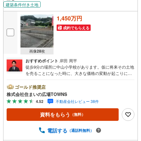
建築条件付き土地
1,450万円
成約でもらえる
画像
28
枚
おすすめポイント
岸田 周平
徒歩9分の場所に中山小学校があります。仮に将来その土地
を売ることになった時に、大きな価格の変動が起こりにく
いのも第一種低層住居専用地域のメリットです。広さの心
配がいらない土地面積121平米（公簿）。土地購入の際、売
ゴールド推奨店
地のことなら当社にご相談ください。新しい住まいをお考
株式会社住まいの広場TOWNS
えの方に、好条件の住宅用地はこちらです。【年中無休/9:
4.52
不動産会社レビュー 38件
00～21:00】人気物件は特にお問い合わせが集中するため、
お早めにお電話下さい。「室内・現地を見学する」ボタン
資料をもらう
（無料）
よりご予約頂くとご見学がスムーズです。■その他、各種ご
相談も承っております。○住宅ローンのご相談○ライフプラ
ンのシミュレーション■住まいの広場TOWNSからお客様へ
電話する
（通話料無料）
経験豊富なスタッフが親身になってお客様に合った物件を