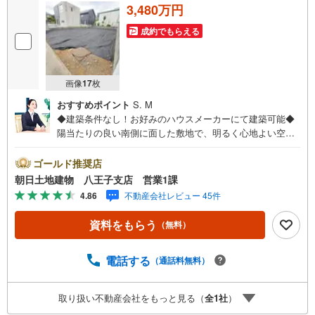
3,480万円
成約でもらえる
画像
17
枚
おすすめポイント
S. M
◆建築条件なし！お好みのハウスメーカーにて建築可能◆
陽当たりの良い南側に面した敷地で、明るく心地よい空間
を実現◆前面道路6.7m幅で車の出し入れも楽々規格住宅を
施工しやすい整形地、更地渡しです！※バザール会場には、
ゴールド推奨店
ベビーベッドや キッズスペースをご用意しております。
朝日土地建物 八王子支店 営業1課
小さなお子様連れでも、安心してご来場ください！資料
4.86
不動産会社レビュー 45件
請求、住宅ローンのご相談などお気軽にお問合せくださ
い！スタッフ25名でお客様がご覧になったことのない情報
資料をもらう
（無料）
を多数ご用意しております。インターネット、チラシなど
に掲載できない物件も多数ございます！ご案内時に他物件
もご紹介可能です。 担当営業へご希望をお伝えください！
電話する
（通話料無料）
■ご案内方法ご自宅へお迎え・最寄り駅等でお待ち合わせ、
弊社へのご来社など、ご相談ください。ご希望があれば周
取り扱い不動産会社をもっと見る（
全
1
社
）
辺環境、お客様の希望に合わせた物件などもご案内をいた