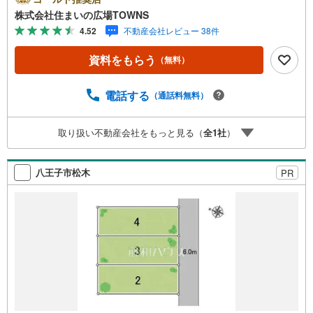
なっております。住宅用地なので、周辺環境が新しい住ま
株式会社住まいの広場TOWNS
いを建てるのに適しています。【年中無休/9:00～21:00】
4.52
不動産会社レビュー 38件
人気物件は特にお問い合わせが集中するため、お早めにお
電話下さい。「室内・現地を見学する」ボタンよりご予約
資料をもらう
（無料）
頂くとご見学がスムーズです。■その他、各種ご相談も承っ
ております。○住宅ローンのご相談○ライフプランのシミュ
レーション■住まいの広場TOWNSからお客様へ経験豊富な
電話する
（通話料無料）
スタッフが親身になってお客様に合った物件をご紹介させ
て頂きます！ /他社様掲載物件も併せてご紹介可能ですので
取り扱い不動産会社をもっと見る（
全
1
社
）
お気軽にお問い合わせ下さい♪駐車場もございますので、
お車でのお越しも大歓迎です！
八王子市松木
PR