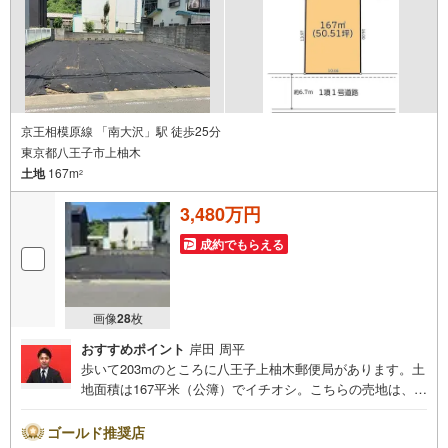
京王相模原線 「南大沢」駅 徒歩25分
東京都八王子市上柚木
土地
167m
2
3,480万円
成約でもらえる
画像
28
枚
おすすめポイント
岸田 周平
歩いて203mのところに八王子上柚木郵便局があります。土
地面積は167平米（公簿）でイチオシ。こちらの売地は、土
地の購入を検討されている方にイチオシとなっておりま
す。住みやすい空間の条件の1つに前面道路が6m以上ある
ゴールド推奨店