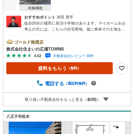
画像
28
枚
おすすめポイント
岸田 周平
徒歩25分の場所に長沼小学校があります。マイホームをお
考えの方には、こちらの住宅用地。仮に将来その土地を売
ることになった時に、大きな価格の変動が起こりにくいの
も第一種低層住居専用地域のメリットです。通風採光やプ
ゴールド推奨店
ライバシーが確保しやすく、また良い眺望が期待できる傾
株式会社住まいの広場TOWNS
斜地。こちらの売地は、土地の購入を検討されている方に
4.52
不動産会社レビュー 38件
イチオシとなっております。土地面積は191.56平米（公
簿）です。【年中無休/9:00～21:00】人気物件は特にお問
資料をもらう
（無料）
い合わせが集中するため、お早めにお電話下さい。「室
内・現地を見学する」ボタンよりご予約頂くとご見学がス
ムーズです。■その他、各種ご相談も承っております。○住
電話する
（通話料無料）
宅ローンのご相談○ライフプランのシミュレーション■住ま
いの広場TOWNSからお客様へ経験豊富なスタッフが親身に
取り扱い不動産会社をもっと見る（
全
2
社
）
なってお客様に合った物件をご紹介させて頂きます！ /他社
様掲載物件も併せてご紹介可能ですのでお気軽にお問い合
わせ下さい♪駐車場もございますので、お車でのお越しも
八王子市松木
大歓迎です！