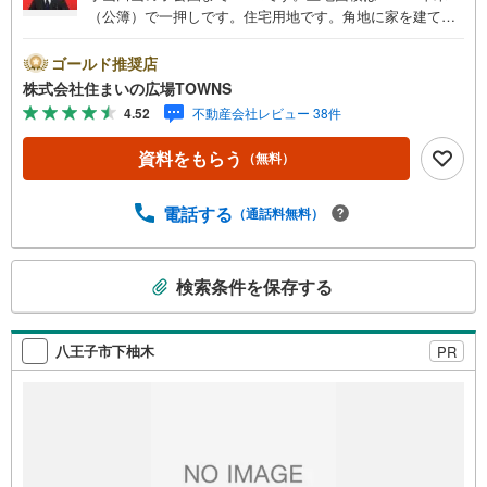
（公簿）で一押しです。住宅用地です。角地に家を建て
て、開放的な理想の住まいを築きましょう。土地購入をお
考えの方にイチオシの売地がこちらです。平坦地なので、
ゴールド推奨店
傾斜地よりも工事費をダウンさせやすいですよ。高層ビル
株式会社住まいの広場TOWNS
などの大規模な建物が立ちにくい第一種低層住居専用地域
4.52
不動産会社レビュー 38件
なので、将来も静かに生活することができますよ。【年中
無休/9:00～21:00】人気物件は特にお問い合わせが集中す
資料をもらう
（無料）
るため、お早めにお電話下さい。「室内・現地を見学す
る」ボタンよりご予約頂くとご見学がスムーズです。■その
他、各種ご相談も承っております。○住宅ローンのご相談○
電話する
（通話料無料）
ライフプランのシミュレーション■住まいの広場TOWNSか
らお客様へ経験豊富なスタッフが親身になってお客様に合
こ
った物件をご紹介させて頂きます！ /他社様掲載物件も併せ
検索条件を保存する
の
てご紹介可能ですのでお気軽にお問い合わせ下さい♪駐車
検
場もございますので、お車でのお越しも大歓迎です！
索
八王子市下柚木
PR
条
件
で
通
知
を