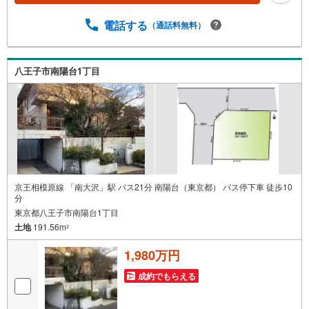
ーンのご相談○ライフプランのシミュレーション■住まいの
広場TOWNSからお客様へ経験豊富なスタッフが親身になっ
電話する
（通話料無料）
てお客様に合った物件をご紹介させて頂きます！ /他社様掲
載物件も併せてご紹介可能ですのでお気軽にお問い合わせ
下さい♪駐車場もございますので、お車でのお越しも大歓
八王子市南陽台1丁目
迎です！
京王相模原線 「南大沢」駅 バス21分 南陽台（東京都） バス停下車 徒歩10
分
東京都八王子市南陽台1丁目
土地
191.56m
2
1,980万円
成約でもらえる