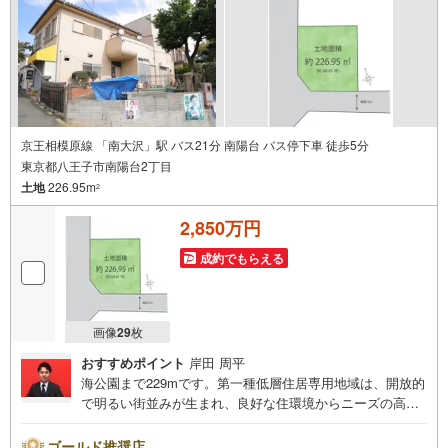
京王相模原線 「南大沢」駅 バス21分 南陽台 バス停下車 徒歩5分
東京都八王子市南陽台2丁目
土地
226.95m
2
2,850万円
成約でもらえる
画像
29
枚
おすすめポイント
岸田 周平
海公園まで229mです。第一種低層住居専用地域は、開放的
で明るい街並みが生まれ、良好な住環境からニーズの高い
場所です。周辺環境の良い売地ですので、土地購入をご検
討の方におすすめです。土地面積は226.95平米（公簿）と
ゴールド推奨店