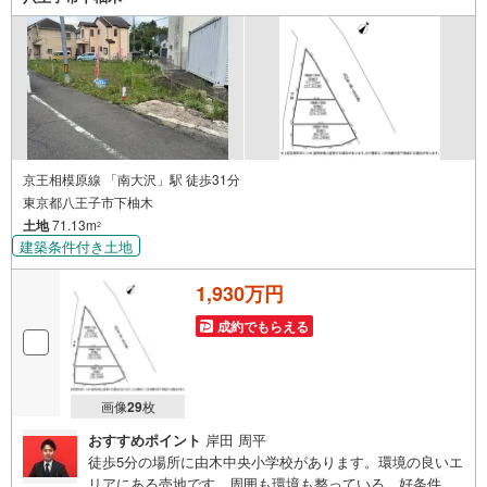
併せてご紹介可能ですのでお気軽にお問い合わせ下さい♪
駐車場もございますので、お車でのお越しも大歓迎です！
京王相模原線 「南大沢」駅 徒歩31分
東京都八王子市下柚木
土地
71.13m
2
建築条件付き土地
1,930万円
成約でもらえる
画像
29
枚
おすすめポイント
岸田 周平
徒歩5分の場所に由木中央小学校があります。環境の良いエ
リアにある売地です。周囲も環境も整っている、好条件の