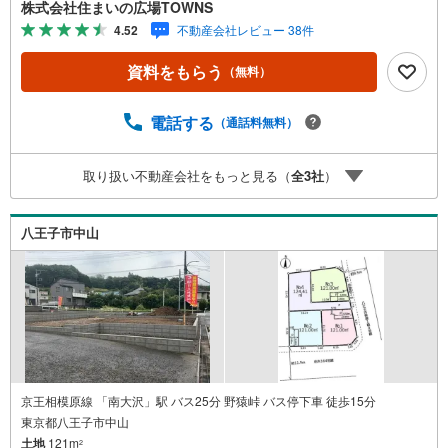
ところを入れてみては。第一種低層住居専用地域では主に1
株式会社住まいの広場TOWNS
～2階建ての低層住宅がゆったりと立ち並ぶような住宅街が
4.52
不動産会社レビュー 38件
形成される傾向にあります。周辺環境が好条件でニーズの
高い住宅用地です。【年中無休/9:00～21:00】人気物件は
資料をもらう
（無料）
特にお問い合わせが集中するため、お早めにお電話下さ
い。「室内・現地を見学する」ボタンよりご予約頂くとご
見学がスムーズです。■その他、各種ご相談も承っておりま
電話する
（通話料無料）
す。○住宅ローンのご相談○ライフプランのシミュレーショ
ン■住まいの広場TOWNSからお客様へ経験豊富なスタッフ
取り扱い不動産会社をもっと見る（
全
3
社
）
が親身になってお客様に合った物件をご紹介させて頂きま
す！ /他社様掲載物件も併せてご紹介可能ですのでお気軽に
お問い合わせ下さい♪駐車場もございますので、お車での
八王子市中山
お越しも大歓迎です！
京王相模原線 「南大沢」駅 バス25分 野猿峠 バス停下車 徒歩15分
東京都八王子市中山
土地
121m
2