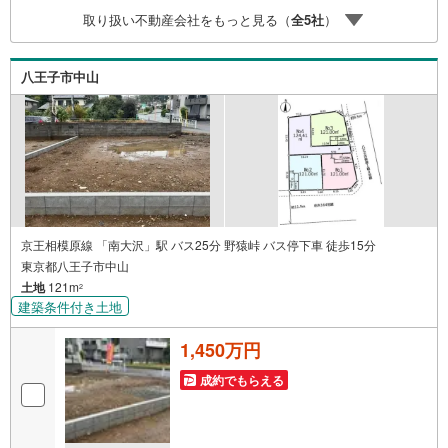
ご紹介させて頂きます！ /他社様掲載物件も併せてご紹介可
取り扱い不動産会社をもっと見る（
全
5
社
）
能ですのでお気軽にお問い合わせ下さい♪駐車場もござい
ますので、お車でのお越しも大歓迎です！
八王子市中山
京王相模原線 「南大沢」駅 バス25分 野猿峠 バス停下車 徒歩15分
東京都八王子市中山
土地
121m
2
建築条件付き土地
1,450万円
成約でもらえる