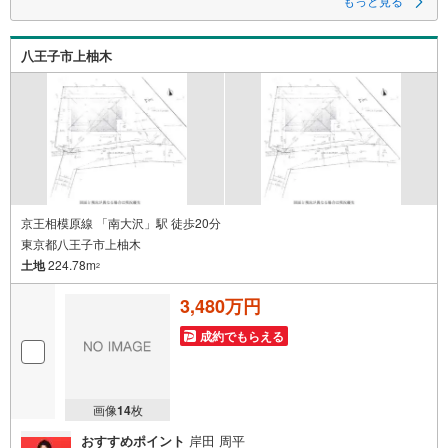
もっと見る
八王子市上柚木
京王相模原線 「南大沢」駅 徒歩20分
東京都八王子市上柚木
土地
224.78m
2
3,480万円
成約でもらえる
画像
14
枚
おすすめポイント
岸田 周平