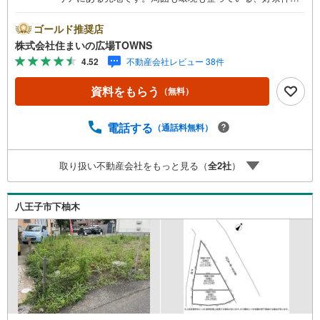
住宅用地がこちら。立地している近隣商業地域は主要道路
や中心地から現場が近い便利な地域です。土地面積は71.13
ゴールド推奨店
平米（公簿）となっております。【年中無休/9:00～21:0
株式会社住まいの広場TOWNS
0】人気物件は特にお問い合わせが集中するため、お早めに
4.52
不動産会社レビュー 38件
お電話下さい。「室内・現地を見学する」ボタンよりご予
約頂くとご見学がスムーズです。■その他、各種ご相談も承
資料をもらう
（無料）
っております。○住宅ローンのご相談○ライフプランのシミ
ュレーション■住まいの広場TOWNSからお客様へ経験豊富
なスタッフが親身になってお客様に合った物件をご紹介さ
電話する
（通話料無料）
せて頂きます！ /他社様掲載物件も併せてご紹介可能ですの
でお気軽にお問い合わせ下さい♪駐車場もございますの
取り扱い不動産会社をもっと見る（
全
2
社
）
で、お車でのお越しも大歓迎です！
八王子市下柚木