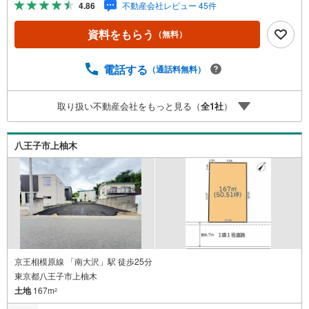
4.86
不動産会社レビュー 45件
のご相談などお気軽にお問合せください！スタッフ25名で
お客様がご覧になったことのない情報を多数ご用意してお
資料をもらう
（無料）
ります。インターネット、チラシなどに掲載できない物件
も多数ございます！ご案内時に他物件もご紹介可能です。
担当営業へご希望をお伝えください！■ご案内方法ご自宅へ
電話する
（通話料無料）
お迎え・最寄り駅等でお待ち合わせ、弊社へのご来社な
ど、ご相談ください。ご希望があれば周辺環境、お客様の
取り扱い不動産会社をもっと見る（
全
1
社
）
希望に合わせた物件などもご案内をいたします。お住まい
探しは朝日土地建物（株）八王子店 営業1課にお任せくだ
さい！
八王子市上柚木
京王相模原線 「南大沢」駅 徒歩25分
東京都八王子市上柚木
土地
167m
2