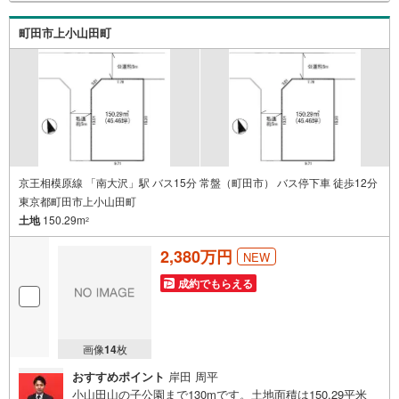
せ、弊社へのご来社など、ご相談ください。ご希望があれ
ば周辺環境、お客様の希望に合わせた物件などもご案内を
町田市上小山田町
いたします。お住まい探しは朝日土地建物（株）八王子
店 営業2課にお任せください！
京王相模原線 「南大沢」駅 バス15分 常盤（町田市） バス停下車 徒歩12分
東京都町田市上小山田町
土地
150.29m
2
2,380万円
NEW
成約でもらえる
画像
14
枚
おすすめポイント
岸田 周平
小山田山の子公園まで130mです。土地面積は150.29平米