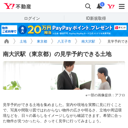
Yahoo!不動産
検索
通知
i
ログイン
ID新規取得
土地
東京都
八王子市
南大沢駅
見学予約でき
南大沢駅（東京都）の見学予約できる土地
一部の画像提供：アフロ
見学予約ができる土地を集めました。室内や現地を実際に見に行くこと
で、写真や間取り図ではわからない物件の広さや明るさ、立地や周辺環
境などを、日々の暮らしをイメージしながら確認できます。希望に合っ
た物件が見つかったら、さっそく見学に行ってみましょう。