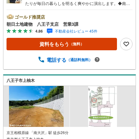
たりが毎日の暮らしを明るく爽やかに演出します。◆南西
角地のため解放感あふれる住宅地です。◆敷地面積68坪以
上！建て替えにも、土地としてご検討ください※バザール会
ゴールド推奨店
場には、ベビーベッドや キッズスペースをご用意してお
朝日土地建物 八王子支店 営業3課
ります。 小さなお子様連れでも、安心してご来場くださ
4.86
不動産会社レビュー 45件
い！資料請求、住宅ローンのご相談などお気軽にお問合せ
ください！スタッフ25名でお客様がご覧になったことのな
資料をもらう
（無料）
い情報を多数ご用意しております。インターネット、チラ
シなどに掲載できない物件も多数ございます！ご案内時に
他物件もご紹介可能です。 担当営業へご希望をお伝えくだ
電話する
（通話料無料）
さい！■ご案内方法ご自宅へお迎え・最寄り駅等でお待ち合
わせ、弊社へのご来社など、ご相談ください。ご希望があ
れば周辺環境、お客様の希望に合わせた物件などもご案内
八王子市上柚木
をいたします。お住まい探しは朝日土地建物（株）八王子
店 営業3課にお任せください！
京王相模原線 「南大沢」駅 徒歩26分
東京都八王子市上柚木