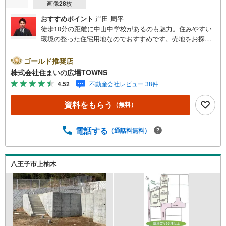
画像
28
枚
おすすめポイント
岸田 周平
徒歩10分の距離に中山中学校があるのも魅力。住みやすい
環境の整った住宅用地なのでおすすめです。売地をお探し
の方に是非見て頂きたいイチオシの土地です。土地面積は1
21平米（公簿）となっています。開放的でゆったりとした
ゴールド推奨店
街並みの第一種低層住居専用地域での生活はいかがです
株式会社住まいの広場TOWNS
か。【年中無休/9:00～21:00】人気物件は特にお問い合わ
4.52
不動産会社レビュー 38件
せが集中するため、お早めにお電話下さい。「室内・現地
を見学する」ボタンよりご予約頂くとご見学がスムーズで
資料をもらう
（無料）
す。■その他、各種ご相談も承っております。○住宅ローン
のご相談○ライフプランのシミュレーション■住まいの広場
TOWNSからお客様へ経験豊富なスタッフが親身になってお
電話する
（通話料無料）
客様に合った物件をご紹介させて頂きます！ /他社様掲載物
件も併せてご紹介可能ですのでお気軽にお問い合わせ下さ
い♪駐車場もございますので、お車でのお越しも大歓迎で
八王子市上柚木
す！