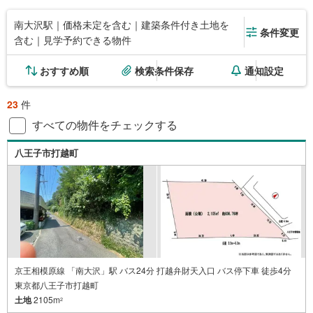
南大沢駅｜価格未定を含む｜建築条件付き土地を
条件変更
含む｜見学予約できる物件
おすすめ順
検索条件保存
通知設定
23
件
すべての物件をチェックする
八王子市打越町
京王相模原線 「南大沢」駅 バス24分 打越弁財天入口 バス停下車 徒歩4分
東京都八王子市打越町
土地
2105m
2