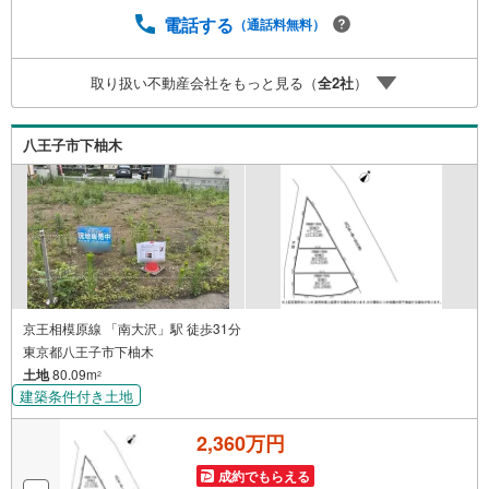
も承っております。○住宅ローンのご相談○ライフプランの
シミュレーション■住まいの広場TOWNSからお客様へ経験
電話する
（通話料無料）
豊富なスタッフが親身になってお客様に合った物件をご紹
介させて頂きます！ /他社様掲載物件も併せてご紹介可能で
取り扱い不動産会社をもっと見る（
全
2
社
）
すのでお気軽にお問い合わせ下さい♪駐車場もございます
ので、お車でのお越しも大歓迎です！
八王子市下柚木
京王相模原線 「南大沢」駅 徒歩31分
東京都八王子市下柚木
土地
80.09m
2
建築条件付き土地
2,360万円
成約でもらえる