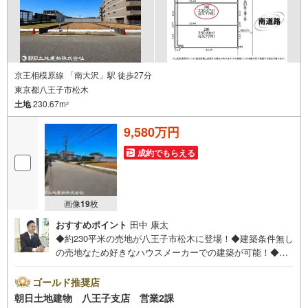
京王相模原線 「南大沢」駅 徒歩27分
東京都八王子市松木
土地
230.67m
2
9,580万円
成約でもらえる
画像
19
枚
おすすめポイント
田中 康太
◆約230平米の売地が八王子市松木に登場！◆建築条件無し
の売地なため好きなハウスメーカーでの建築が可能！◆南
側接道で日当たりや風通しに期待♪◆整形地なため敷地を
無駄なく利用可能♪※バザール会場には、ベビーベッドや
ゴールド推奨店
キッズスペースをご用意しております。 小さなお子様連
朝日土地建物 八王子支店 営業2課
れでも、安心してご来場ください！資料請求、住宅ローン