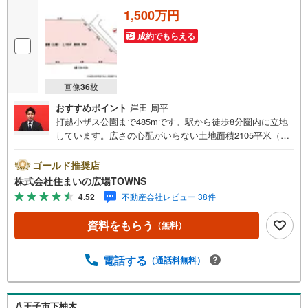
1,500万円
成約でもらえる
画像
36
枚
おすすめポイント
岸田 周平
打越小ザス公園まで485mです。駅から徒歩8分圏内に立地
しています。広さの心配がいらない土地面積2105平米（公
簿）。車庫・玄関・階段・地下室を建物と一体化させた建
物を作りやすくなります傾斜地。第一種低層住居専用地域
ゴールド推奨店
は、開放的で明るい街並みが生まれ、良好な住環境からニ
株式会社住まいの広場TOWNS
ーズの高い場所です。別荘を建てるのに適した立地です。
4.52
不動産会社レビュー 38件
土地購入をお考えの方にイチオシの売地がこちらです。
【年中無休/9:00～21:00】人気物件は特にお問い合わせが
資料をもらう
（無料）
集中するため、お早めにお電話下さい。「室内・現地を見
学する」ボタンよりご予約頂くとご見学がスムーズです。■
その他、各種ご相談も承っております。○住宅ローンのご相
電話する
（通話料無料）
談○ライフプランのシミュレーション■住まいの広場TOWN
Sからお客様へ経験豊富なスタッフが親身になってお客様
に合った物件をご紹介させて頂きます！ /他社様掲載物件も
八王子市下柚木