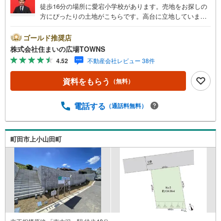
徒歩16分の場所に愛宕小学校があります。売地をお探しの
方にぴったりの土地がこちらです。高台に立地していま
す。住宅用地なので住まいに適した周辺環境の整ってお
り、快適な生活が期待できるのではないでしょうか。イチ
ゴールド推奨店
オシの土地面積224.78平米（公簿）の土地です。第一種低
株式会社住まいの広場TOWNS
層住居専用地域は、開放的で明るい街並みが生まれ、良好
4.52
不動産会社レビュー 38件
な住環境からニーズの高い場所です。【年中無休/9:00～21:
00】人気物件は特にお問い合わせが集中するため、お早め
資料をもらう
（無料）
にお電話下さい。「室内・現地を見学する」ボタンよりご
予約頂くとご見学がスムーズです。■その他、各種ご相談も
承っております。○住宅ローンのご相談○ライフプランのシ
電話する
（通話料無料）
ミュレーション■住まいの広場TOWNSからお客様へ経験豊
富なスタッフが親身になってお客様に合った物件をご紹介
させて頂きます！ /他社様掲載物件も併せてご紹介可能です
町田市上小山田町
のでお気軽にお問い合わせ下さい♪駐車場もございますの
で、お車でのお越しも大歓迎です！