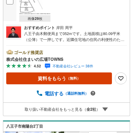
画像
29
枚
おすすめポイント
岸田 周平
八王子由木郵便局まで352mです。土地面積は80.09平米
（公簿）で一押しです。近隣住宅地の住民の利便性のため
に、店舗などがメインで建てられる近隣商業地域。コチラ
は売地の情報となっています。土地購入をお考えの方は是
ゴールド推奨店
非。周辺環境が好条件でニーズの高い住宅用地です。【年
株式会社住まいの広場TOWNS
中無休/9:00～21:00】人気物件は特にお問い合わせが集中
4.52
不動産会社レビュー 38件
するため、お早めにお電話下さい。「室内・現地を見学す
る」ボタンよりご予約頂くとご見学がスムーズです。■その
資料をもらう
（無料）
他、各種ご相談も承っております。○住宅ローンのご相談○
ライフプランのシミュレーション■住まいの広場TOWNSか
らお客様へ経験豊富なスタッフが親身になってお客様に合
電話する
（通話料無料）
った物件をご紹介させて頂きます！ /他社様掲載物件も併せ
てご紹介可能ですのでお気軽にお問い合わせ下さい♪駐車
取り扱い不動産会社をもっと見る（
全
2
社
）
場もございますので、お車でのお越しも大歓迎です！
八王子市南陽台2丁目