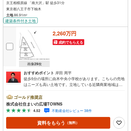
京王相模原線 「南大沢」駅 徒歩31分
東京都八王子市下柚木
土地
86.91m
2
建築条件付き土地
2,260万円
成約でもらえる
画像
29
枚
おすすめポイント
岸田 周平
徒歩5分の場所に由木中央小学校があります。こちらの売地
はニーズも高い土地です。立地している近隣商業地域は、
周辺の住民が日常の買い物をするためのお店やスーパーな
どが多い地域です。こちらの住宅用地は、好条件でこれか
ゴールド推奨店
らマイホームをお考えの方におすすめです。広さの心配が
株式会社住まいの広場TOWNS
いらない土地面積86.91平米（公簿）。【年中無休/9:00～2
4.52
不動産会社レビュー 38件
1:00】人気物件は特にお問い合わせが集中するため、お早
めにお電話下さい。「室内・現地を見学する」ボタンより
資料をもらう
（無料）
ご予約頂くとご見学がスムーズです。■その他、各種ご相談