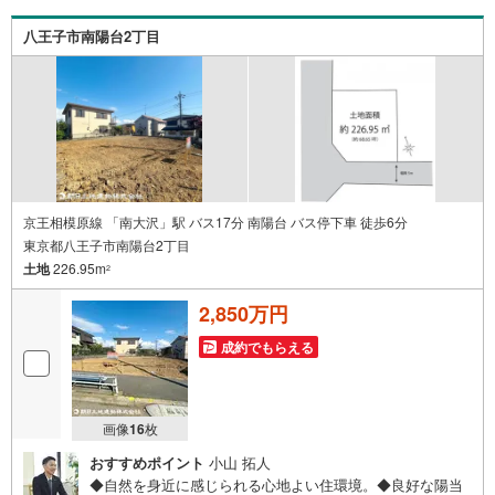
します。お住まい探しは朝日土地建物（株）八王子店 営
業5課にお任せください！
八王子市南陽台2丁目
京王相模原線 「南大沢」駅 バス17分 南陽台 バス停下車 徒歩6分
東京都八王子市南陽台2丁目
土地
226.95m
2
2,850万円
成約でもらえる
画像
16
枚
おすすめポイント
小山 拓人
◆自然を身近に感じられる心地よい住環境。◆良好な陽当