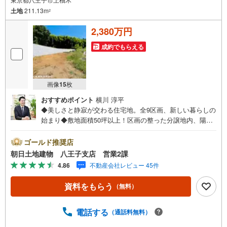
土地
211.13m
2
2,380万円
成約でもらえる
画像
15
枚
おすすめポイント
横川 淳平
◆美しさと静寂が交わる住宅地。全9区画、新しい暮らしの
始まり◆敷地面積50坪以上！区画の整った分譲地内、陽当
り良好、現況更地です◆建築条件無！建築士との打ち合わ
せにより、お客様の好きな住まいを実現。※バザール会場に
ゴールド推奨店
は、ベビーベッドや キッズスペースをご用意しておりま
朝日土地建物 八王子支店 営業2課
す。 小さなお子様連れでも、安心してご来場ください！
4.86
不動産会社レビュー 45件
資料請求、住宅ローンのご相談などお気軽にお問合せくだ
さい！スタッフ25名でお客様がご覧になったことのない情
資料をもらう
（無料）
報を多数ご用意しております。インターネット、チラシな
どに掲載できない物件も多数ございます！ご案内時に他物
件もご紹介可能です。 担当営業へご希望をお伝えくださ
電話する
（通話料無料）
い！■ご案内方法ご自宅へお迎え・最寄り駅等でお待ち合わ