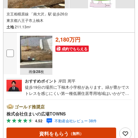
京王相模原線 「南大沢」駅 徒歩26分
東京都八王子市上柚木
土地
211.13m
2
2,180万円
成約でもらえる
画像
28
枚
おすすめポイント
岸田 周平
徒歩19分の場所に下柚木小学校があります。緑が豊かでス
トレスを感じにくい第一種低層住居専用地域はいかがでし
ょうか。イチオシの土地面積211.13平米（公簿）の土地で
す。コチラは売地の情報となっています。土地購入をお考
ゴールド推奨店
えの方は是非。マイホームをお考えの方には、こちらの住
株式会社住まいの広場TOWNS
宅用地。【年中無休/9:00～21:00】人気物件は特にお問い
4.52
不動産会社レビュー 38件
合わせが集中するため、お早めにお電話下さい。「室内・
現地を見学する」ボタンよりご予約頂くとご見学がスムー
資料をもらう
（無料）
ズです。■その他、各種ご相談も承っております。○住宅ロ