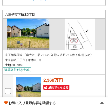
しをしてからも安心して住んでいただけるよう、末永く誠
実に努めさせて頂きます。住宅情報館にお越し頂けたら、
物件のご紹介だけではなく、お住まいの疑問、不安、お家
八王子市下柚木3丁目
の事ならなんでもご相談いただけます。お客様の要望をお
伺いしながら誠心誠意、全力でサポートさせて頂きます。
お客様一人一人に合わせたライフプランのご提案をさせて
いただきます。お気軽にご相談ください。
京王相模原線 「南大沢」駅 バス20分 殿ヶ谷戸 バス停下車 徒歩4分
東京都八王子市下柚木3丁目
土地
80.09m
2
建築条件付き土地
2,360万円
成約でもらえる
お気に入り登録内容を確認する
画像
17
枚