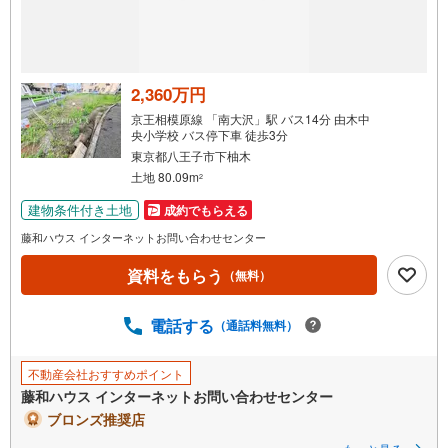
受
け
取
る
2,360万円
・
京王相模原線 「南大沢」駅 バス14分 由木中
条
央小学校 バス停下車 徒歩3分
件
東京都八王子市下柚木
を
土地 80.09m
2
マ
建物条件付き土地
成約でもらえる
イ
藤和ハウス インターネットお問い合わせセンター
ペ
ー
資料をもらう
（無料）
ジ
に
電話する
（通話料無料）
保
存
す
不動産会社おすすめポイント
る
藤和ハウス インターネットお問い合わせセンター
ブロンズ推奨店