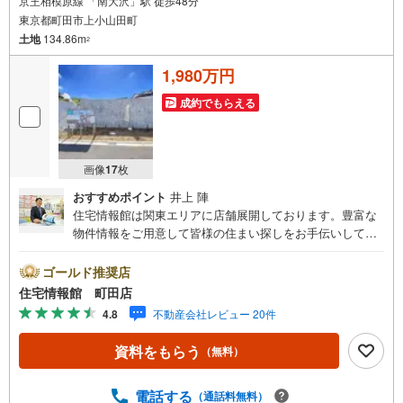
京王相模原線 「南大沢」駅 徒歩48分
東京都町田市上小山田町
土地
134.86m
2
1,980万円
成約でもらえる
画像
17
枚
おすすめポイント
井上 陣
住宅情報館は関東エリアに店舗展開しております。豊富な
物件情報をご用意して皆様の住まい探しをお手伝いしてお
ります。まずは最寄りの住宅情報館にお気軽にご相談くだ
さい。【営業時間 10:00～19:00 火曜・水曜（祝日の場
ゴールド推奨店
合は営業いたします）】「資料請求」「内覧」のお問い合
住宅情報館 町田店
わせは上記時間内ですとスムーズにご対応が可能です。ス
4.8
不動産会社レビュー 20件
タッフ一同お客様のお問合せをお待ちしております。【住
宅ローン相談会】開催中無理のない住宅ローンの試算やご
資料をもらう
（無料）
購入の際にかかる諸費用の概算も行っております。しっか
りとした資金計画のアドバイスをさせて頂きますので、お
気軽にご相談ください。お客様第一主義をモット-にお引越
電話する
（通話料無料）