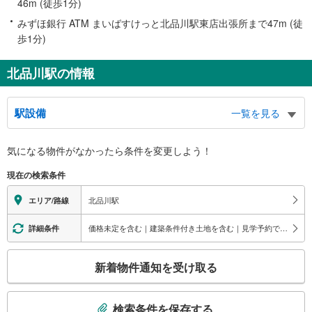
46m (徒歩1分)
みずほ銀行 ATM まいばすけっと北品川駅東店出張所まで47m (徒
歩1分)
北品川駅の情報
駅設備
一覧を見る
バリアフリー状況
気になる物件がなかったら
条件を変更しよう！
※段差なしでの移動経路
（○：有り △：要駅員設備 ×：無し）
現在の検索条件
地上⇔改札⇔ホーム：○
エレベータ
北品川駅
エリア/路線
・各ホーム⇔跨線橋
トイレ
価格未定を含む｜建築条件付き土地を含む｜見学予約できる物件
詳細条件
《多機能トイレ》
こ
・２番線ホーム上
新着物件通知を受け取る
スロープ
の
検
・２番線ホーム⇔改札
索
その他
検索条件を保存する