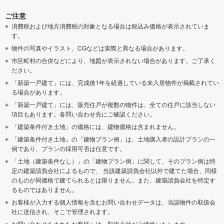
ご注意
消費税および地方消費税の対象となる場合は税込み価格が表示されていま
す。
物件の写真やイラスト、CGなどは実際と異なる場合があります。
市区町村の合併などにより、地図が表示されない場合があります。ご了承く
ださい。
「新築一戸建て」には、完成後1年を経過している未入居物件が掲載されてい
る場合があります。
「新築一戸建て」には、販売住戸が複数の物件は、全ての住戸に該当しない
項目もあります。各問い合わせ先にご確認ください。
「建築条件付き土地」の価格には、建物価格は含まれません。
「建築条件付き土地」の「建物プラン例」は、土地購入者の設計プランの一
例であり、プランの採用可否は任意です。
「土地（建築条件なし）」の「建物プラン例」に関して、そのプラン例は特
定の建築請負会社によるもので、 当該建築請負会社以外で建てた場合、同様
のものが同価格で建てられるとは限りません。また、建築請負会社を特定す
るものではありません。
お客様が入力する個人情報を含むお問い合わせデータは、当該物件の取扱会
社に送信され、そこで管理されます。
お問い合わせをされたお客様へは、取扱会社がご連絡いたします。