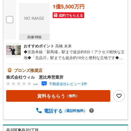
1億5,500万円
成約でもらえる
画像
10
枚
おすすめポイント
高橋 未来
◆京急本線「新馬場」駅まで徒歩約5分！アクセス軽快な立
地◆「北品川」駅までも徒歩約10分と便利な立地です◆土
地面積は約48平米（約14.7坪）◆建築条件なしの土地で、
ご家族のライフスタイルにあったお住まいをご建築いただ
ブロンズ推奨店
けます◆現在古家がございます！お引渡し方法などお気軽
株式会社ウィル 恵比寿営業所
にお問い合わせください◆幅員は約25mの南側道路に面し
-.--
不動産会社レビュー 2件
ています！陽当りが良く開放感がございます！視認性も良
好です◆「台場小学校」まで徒歩約4分、子育て世帯にもお
資料をもらう
（無料）
すすめ！◆「まいばすけっと（北品川2丁目店）」まで徒歩
約1分！日々のお買い物も楽々【営業時間 10:00～19:00】
上記時間はお電話が繋がりやすくなっております。お気軽
電話する
（通話料無料）
にご連絡下さい！現地を見学される場合はご見学予約ボタ
ンよりご希望の日時をご記入いただけますとスムーズにご
案内が可能です。**住宅ローン**諸費用込融資や築年数の古
品川区東品川1丁目