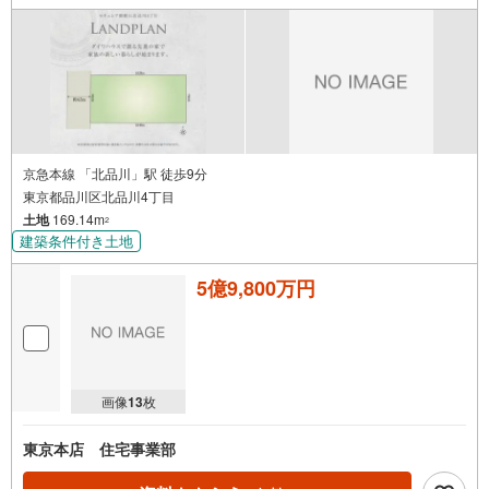
京急本線 「北品川」駅 徒歩9分
東京都品川区北品川4丁目
土地
169.14m
2
建築条件付き土地
5億9,800万円
画像
13
枚
東京本店 住宅事業部