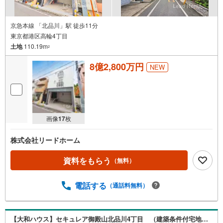
京急本線 「北品川」駅 徒歩11分
東京都港区高輪4丁目
土地
110.19m
2
8億2,800万円
NEW
画像
17
枚
株式会社リードホーム
資料をもらう
（無料）
電話する
（通話料無料）
【大和ハウス】セキュレア御殿山北品川4丁目 （建築条件付宅地分譲）