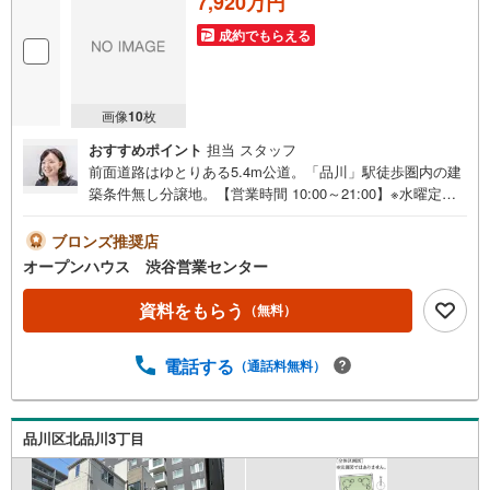
7,920万円
成約でもらえる
画像
10
枚
おすすめポイント
担当 スタッフ
前面道路はゆとりある5.4m公道。「品川」駅徒歩圏内の建
築条件無し分譲地。【営業時間 10:00～21:00】※水曜定休
上記時間はお電話が繋がりやすくなっております。ぜひお
気軽にご連絡ください！現地を見学される場合は「室内・
ブロンズ推奨店
現地を見学する（無料）」ボタンよりご希望の日時をご記
オープンハウス 渋谷営業センター
入いただけますとスムーズにご案内が可能です。◎現地の
ご案内について・平日や夜遅い時間帯もご案内が可能 ※定
資料をもらう
（無料）
休日を除く・経験豊富なスタッフが物件詳細を丁寧にご説
明いたします。・車でご自宅や最寄り駅等、ご指定の場所
電話する
（通話料無料）
まで送迎します。・チャイルドシートのご用意ございま
す。◎個別FP相談会 無料物件のご紹介だけでなく住宅ロ
ーン・資金のご相談、まずは家探しについて話を聞きたい
という方も大歓迎です！年間8000棟以上の限定物件を発表
品川区北品川3丁目
しているオープンハウスだから出会える物件が多数ござい
ます。ぜひお気軽にご連絡・ご相談ください！※限定物件: