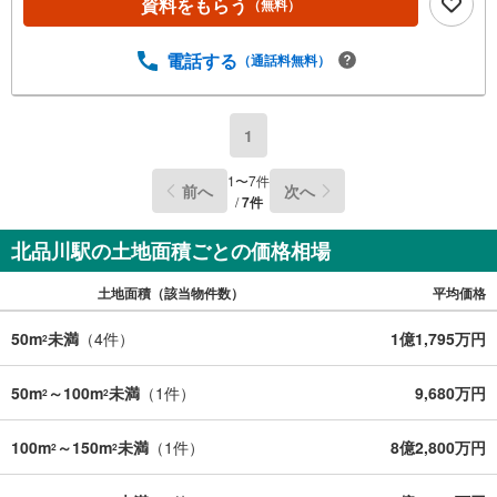
資料をもらう
（無料）
電話する
（通話料無料）
1
1
〜
7
件
前へ
次へ
/
7
件
北品川駅の土地面積ごとの価格相場
土地面積（該当物件数）
平均価格
50m
未満
（
4
件）
1億1,795万円
2
50m
～100m
未満
（
1
件）
9,680万円
2
2
100m
～150m
未満
（
1
件）
8億2,800万円
2
2