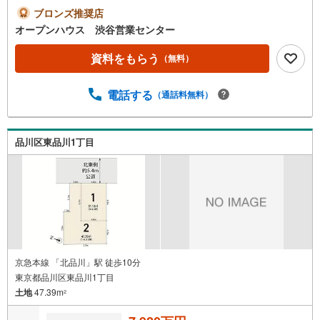
気軽にご連絡ください！現地を見学される場合は「室内・
ブロンズ推奨店
現地を見学する（無料）」ボタンよりご希望の日時をご記
オープンハウス 渋谷営業センター
入いただけますとスムーズにご案内が可能です。◎現地の
ご案内について・平日や夜遅い時間帯もご案内が可能 ※定
資料をもらう
（無料）
休日を除く・経験豊富なスタッフが物件詳細を丁寧にご説
明いたします。・車でご自宅や最寄り駅等、ご指定の場所
電話する
（通話料無料）
まで送迎します。・チャイルドシートのご用意ございま
す。◎個別FP相談会 無料物件のご紹介だけでなく住宅ロ
ーン・資金のご相談、まずは家探しについて話を聞きたい
という方も大歓迎です！年間8000棟以上の限定物件を発表
品川区東品川1丁目
しているオープンハウスだから出会える物件が多数ござい
ます。ぜひお気軽にご連絡・ご相談ください！※限定物件:
当社のみ、もしくは当社を含めた数社でのみご紹介可能な
オープンハウス・ディベロップメントの物件
京急本線 「北品川」駅 徒歩10分
東京都品川区東品川1丁目
土地
47.39m
2