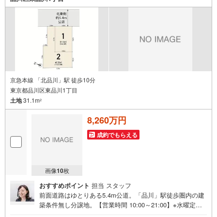
い物件のローンも得意としており、最適な銀行をご提案し
ます。**リフォーム**理想の間取り、テイストを作り上げら
れます！リフォームプランナーの同行も可能です。
京急本線 「北品川」駅 徒歩10分
東京都品川区東品川1丁目
土地
31.1m
2
8,260万円
成約でもらえる
画像
10
枚
おすすめポイント
担当 スタッフ
前面道路はゆとりある5.4m公道。「品川」駅徒歩圏内の建
築条件無し分譲地。【営業時間 10:00～21:00】※水曜定休
上記時間はお電話が繋がりやすくなっております。ぜひお