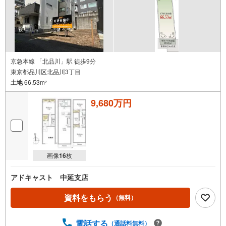
当社のみ、もしくは当社を含めた数社でのみご紹介可能な
オープンハウス・ディベロップメントの物件
京急本線 「北品川」駅 徒歩9分
東京都品川区北品川3丁目
土地
66.53m
2
9,680万円
画像
16
枚
アドキャスト 中延支店
資料をもらう
（無料）
電話する
（通話料無料）