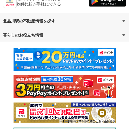
物件比較が手軽にできる
北品川駅の不動産情報を探す
暮らしのお役立ち情報
不動産・住宅
賃貸住宅
マンションカタログ
教えて！住まいの先生
新築マンション
中古マンション
新築一戸建て
中古一戸建て
注文住宅
土地
売却査定