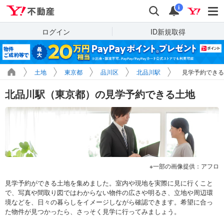
Yahoo!不動産
検索
通知
i
ログイン
ID新規取得
土地
東京都
品川区
北品川駅
見学予約できる
北品川駅（東京都）の見学予約できる土地
一部の画像提供：アフロ
見学予約ができる土地を集めました。室内や現地を実際に見に行くこと
で、写真や間取り図ではわからない物件の広さや明るさ、立地や周辺環
境などを、日々の暮らしをイメージしながら確認できます。希望に合っ
た物件が見つかったら、さっそく見学に行ってみましょう。