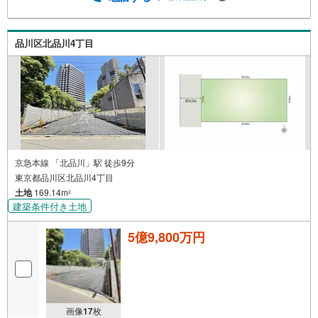
品川区北品川4丁目
京急本線 「北品川」駅 徒歩9分
東京都品川区北品川4丁目
土地
169.14m
2
建築条件付き土地
5億9,800万円
画像
17
枚