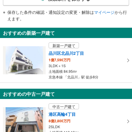
条
・ＡＥＤ
件
保存した条件の確認・通知設定の変更・解除は
マイページ
から行
で
えます。
通
知
おすすめの新築一戸建て
を
受
新築一戸建て
け
品川区北品川2丁目
取
1億7,590万円
る
3LDK＋1S
・
土地面積 84.95m
2
条
京急本線 「北品川」駅 徒歩8分
件
を
マ
おすすめの中古一戸建て
イ
ペ
中古一戸建て
ー
港区高輪4丁目
ジ
8億2,800万円
に
2SLDK