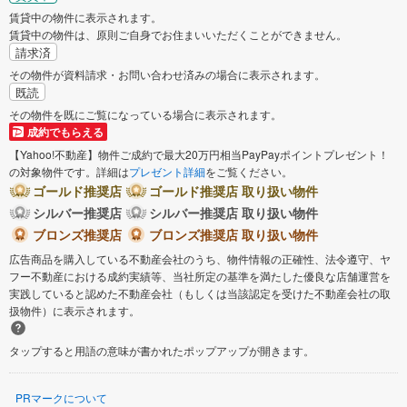
賃貸中の物件に表示されます。
賃貸中の物件は、原則ご自身でお住まいいただくことができません。
請求済
その物件が資料請求・お問い合わせ済みの場合に表示されます。
既読
その物件を既にご覧になっている場合に表示されます。
成約でもらえる
【Yahoo!不動産】物件ご成約で最大20万円相当PayPayポイントプレゼント！
の対象物件です。詳細は
プレゼント詳細
をご覧ください。
ゴールド推奨店
ゴールド推奨店 取り扱い物件
シルバー推奨店
シルバー推奨店 取り扱い物件
ブロンズ推奨店
ブロンズ推奨店 取り扱い物件
広告商品を購入している不動産会社のうち、物件情報の正確性、法令遵守、ヤ
フー不動産における成約実績等、当社所定の基準を満たした優良な店舗運営を
実践していると認めた不動産会社（もしくは当該認定を受けた不動産会社の取
扱物件）に表示されます。
タップすると用語の意味が書かれたポップアップが開きます。
PRマークについて