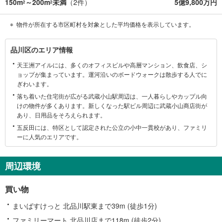
150m
～200m
未満
（
2
件）
5億9,800万円
2
2
物件が所在する市区町村を対象とした平均価格を表示しています。
品
品川区のエリア情報
川
天王洲アイルには、多くのオフィスビルや高層マンション、飲食店、シ
区
ョップが集まっています。運河沿いのボードウォークは散歩する人でに
に
ぎわいます。
関
落ち着いた住宅街が広がる武蔵小山駅周辺は、一人暮らしやカップル向
す
けの物件が多くあります。新しくなった駅ビル周辺に武蔵小山商店街が
る
あり、日用品をそろえられます。
情
五反田には、特区として認定された公立の小中一貫校があり、ファミリ
報
ーに人気のエリアです。
周辺環境
買い物
まいばすけっと 北品川駅東まで39m (徒歩1分)
ファミリーマート 北品川店まで118m (徒歩2分)