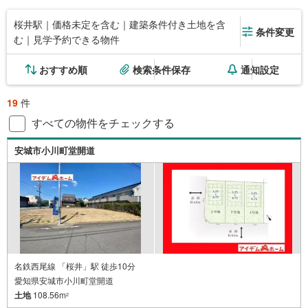
桜井駅｜価格未定を含む｜建築条件付き土地を含
条件変更
む｜見学予約できる物件
おすすめ順
検索条件保存
通知設定
19
件
すべての物件をチェックする
安城市小川町堂開道
名鉄西尾線 「桜井」駅 徒歩10分
愛知県安城市小川町堂開道
土地
108.56m
2