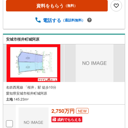
しております！*今から見たい！聞きたい！にスピード対
資料をもらう
（無料）
応！*自己資金なしでも購入出来ます！*自営業の方・買い
替えの方など資金計画でご不安な方もおまかせください！■
ご来店のメリット・ネット掲載以外の発売予定物件の情報
電話する
（通話料無料）
の提供・現に売り出し中物件の商談などの販売状況や工事
進捗状況の提供・豊富な物件情報の中からお客様のご要望
に合わせて物件をご紹介～*アイデムホームではお客様第一
安城市桜井町城阿原
での営業を心掛けております*～是非お気軽にお問い合わせ
くださいませ！
名鉄西尾線 「桜井」駅 徒歩10分
愛知県安城市桜井町城阿原
土地
145.23m
2
2,750万円
NEW
成約でもらえる