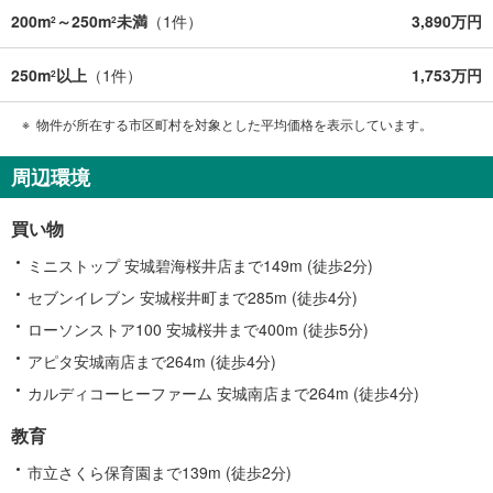
200m
～250m
未満
（
1
件）
3,890万円
2
2
250m
以上
（
1
件）
1,753万円
2
物件が所在する市区町村を対象とした平均価格を表示しています。
周辺環境
買い物
ミニストップ 安城碧海桜井店まで149m (徒歩2分)
セブンイレブン 安城桜井町まで285m (徒歩4分)
ローソンストア100 安城桜井まで400m (徒歩5分)
アピタ安城南店まで264m (徒歩4分)
カルディコーヒーファーム 安城南店まで264m (徒歩4分)
教育
市立さくら保育園まで139m (徒歩2分)