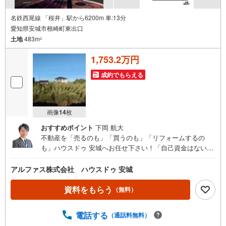
名鉄西尾線 「桜井」駅から6200m 車:13分
愛知県安城市根崎町東出口
土地
483m
2
1,753.2万円
成約でもらえる
画像
14
枚
おすすめポイント
下岡 航大
不動産を「売るのも」「買うのも」「リフォームするの
も」ハウスドゥ 安城へお任せ下さい！「自己資金はないけ
ど…」「今の収入でいくら借りられる？」等お気軽にご相
談ください！物件の内覧以外でも、住宅ローンの相談や、
アルファス株式会社 ハウスドゥ 安城
資金計画、不動産購入に関するお悩みなどもご相談承りま
す。（安城市以外のエリアも対応可能！）お客様の不動産
資料をもらう
（無料）
に関するお悩みごとやお困りごと、物件の内覧以外でも、
「自己資金はないけど…」「今の収入でいくら借りられ
電話する
（通話料無料）
る？」等住宅ローンの相談や、資金計画、不動産購入に関