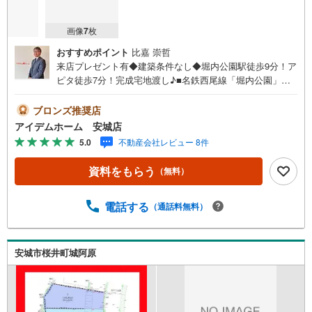
画像
7
枚
おすすめポイント
比嘉 崇哲
来店プレゼント有◆建築条件なし◆堀内公園駅徒歩9分！ア
ピタ徒歩7分！完成宅地渡し♪■名鉄西尾線「堀内公園」駅
徒歩9分！■コンビニ＆スーパー・ドラッグストア徒歩8分
圏内◎■小学校＆保育園が徒歩10分で子育て環境良好！■建
ブロンズ推奨店
築条件なし！お好きなハウスメーカーで建築可能♪■ライフ
アイデムホーム 安城店
ライン＆造成工事後の完成宅地渡し！《本日見学OK！》営
5.0
不動産会社レビュー 8件
業時間内（9:00～19:00）は、下記電話フォームよりお電話
をして頂けるとスムーズに見学のご案内ができます。＜自
資料をもらう
（無料）
己資金0円でも大丈夫＞*水曜日も営業しております*今から
見たい！聞きたい！にスピード対応*自己資金なしでも購入
出来ます*自営業の方・買い替えの方など資金計画でご不安
電話する
（通話料無料）
な方もおまかせください■ご来店のメリット・ネット掲載以
外の発売予定物件の情報の提供・現に売り出し中物件の商
談などの販売状況や工事進捗状況の提供・豊富な物件情報
安城市桜井町城阿原
の中からお客様のご要望に合わせて物件をご紹介*アイデム
ホームではお客様第一での営業を心掛けております*是非お
気軽にお問い合わせくださいませ！