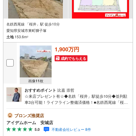
名鉄西尾線 「桜井」駅 徒歩10分
愛知県安城市東町獅子塚
土地
153.6m
2
1,900万円
成約でもらえる
画像
11
枚
おすすめポイント
比嘉 崇哲
☆来店プレゼント有☆◆名鉄「桜井」駅徒歩10分◆並列駐
車3台可能！ライフライン整備済価格！■名鉄西尾線「桜井
駅」駅徒歩10分！■並列駐車3台可能！■ライフライン整備
済価格！■土地面積43坪以上☆■道路との高低差無し♪《本
ブロンズ推奨店
日見学OK！》営業時間内（9:00～19:00）は、下記電話フ
アイデムホーム 安城店
ォームよりお電話をして頂けるとスムーズに見学のご案内
5.0
不動産会社レビュー 8件
ができます。＜自己資金0円でも大丈夫！＞*水曜日も営業