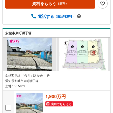
デパ 松屋不動産販売 のつよみ●知立市・豊橋市・豊川
資料をもらう
（無料）
市・浜松市の4店舗営業中！三河エリア・遠州エリアの物件
ならおまかせください。新築戸建、中古戸建、中古マンシ
電話する
（通話料無料）
ョン、土地をお客様のご希望に合わせてご提案いたしま
す！・中古物件のリフォーム実績多数！中古物件をご購入
の際、約70％という多くの方々がリフォームを行っていま
す。新築購入より低コストで、新築同様の快適なお住まい
安城市東町獅子塚
を実現できます。・営業時間 午前9時00分～午後6時30分
（定休日:水曜日）この時間帯はお電話でのお問い合わせが
スムーズにご案内できます。右下の電話ボタンをタッチ！
もしくはお気軽にお電話ください。
名鉄西尾線 「桜井」駅 徒歩11分
愛知県安城市東町獅子塚
土地
153.58m
2
1,900万円
成約でもらえる