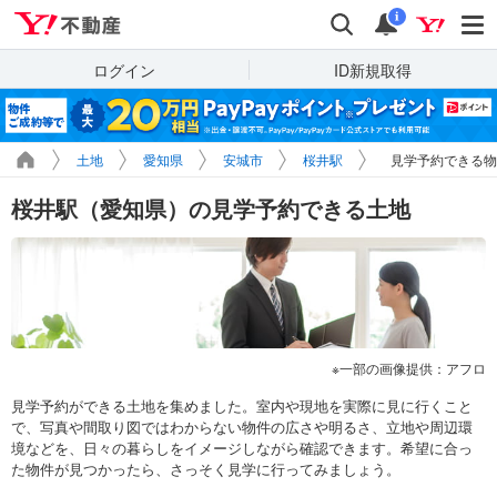
Yahoo!不動産
検索
通知
i
ログイン
ID新規取得
土地
愛知県
安城市
桜井駅
見学予約できる物
桜井駅（愛知県）の見学予約できる土地
一部の画像提供：アフロ
見学予約ができる土地を集めました。室内や現地を実際に見に行くこと
で、写真や間取り図ではわからない物件の広さや明るさ、立地や周辺環
境などを、日々の暮らしをイメージしながら確認できます。希望に合っ
た物件が見つかったら、さっそく見学に行ってみましょう。