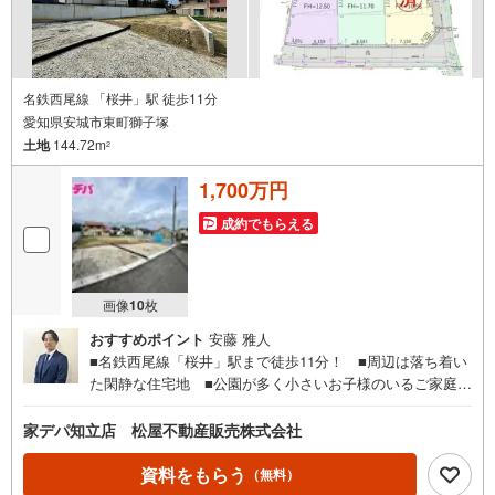
通
知
を
受
け
名鉄西尾線 「桜井」駅 徒歩11分
愛知県安城市東町獅子塚
取
土地
144.72m
る
2
・
1,700万円
条
件
成約でもらえる
を
マ
イ
画像
10
枚
ペ
おすすめポイント
安藤 雅人
ー
■名鉄西尾線「桜井」駅まで徒歩11分！ ■周辺は落ち着い
ジ
た閑静な住宅地 ■公園が多く小さいお子様のいるご家庭も
に
オススメ ■建築条件ありません！ ■南側道路に面し日当
保
たり良好 ■敷地面積43坪以上 【教育施設】■桜林小学
家デパ知立店 松屋不動産販売株式会社
存
校…徒歩13分■桜井中学校…徒歩11分●家デパ 松屋不動産
す
販売 のつよみ●知立市・豊橋市・豊川市・浜松市の4店舗営
資料をもらう
（無料）
る
業中！三河エリア・遠州エリアの物件ならおまかせくださ