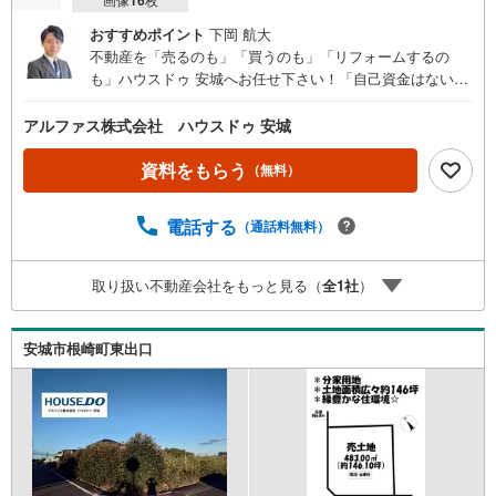
おすすめポイント
下岡 航大
不動産を「売るのも」「買うのも」「リフォームするの
も」ハウスドゥ 安城へお任せ下さい！「自己資金はないけ
ど…」「今の収入でいくら借りられる？」等お気軽にご相
談ください！物件の内覧以外でも、住宅ローンの相談や、
アルファス株式会社 ハウスドゥ 安城
資金計画、不動産購入に関するお悩みなどもご相談承りま
す。（安城市以外のエリアも対応可能！）お客様の不動産
資料をもらう
（無料）
に関するお悩みごとやお困りごと、物件の内覧以外でも、
「自己資金はないけど…」「今の収入でいくら借りられ
電話する
（通話料無料）
る？」等住宅ローンの相談や、資金計画、不動産購入に関
するお悩みなどもご相談承ります。-------------------駐車場8台
分＆キッズコーナー完備 お気軽にお電話・ご来店お待ちし
取り扱い不動産会社をもっと見る（
全
1
社
）
ております！-------------------
安城市根崎町東出口