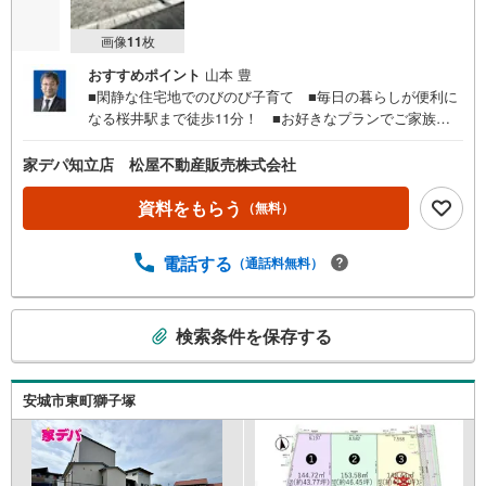
画像
11
枚
おすすめポイント
山本 豊
■閑静な住宅地でのびのび子育て ■毎日の暮らしが便利に
なる桜井駅まで徒歩11分！ ■お好きなプランでご家族の
夢を叶える「建築条件なし」 ■南面で日当りが良い区画
■建築コストを抑えやすい「整形地」 【教育施設】■桜林
家デパ知立店 松屋不動産販売株式会社
小学校…徒歩13分■桜井中学校…徒歩11分●家デパ 松屋不
動産販売 のつよみ●知立市・豊橋市・豊川市・浜松市の4店
資料をもらう
（無料）
舗営業中！三河エリア・遠州エリアの物件ならおまかせく
ださい。新築戸建、中古戸建、中古マンション、土地をお
電話する
（通話料無料）
客様のご希望に合わせてご提案いたします！・中古物件の
リフォーム実績多数！中古物件をご購入の際、約70％とい
う多くの方々がリフォームを行っています。新築購入より
こ
検索条件を保存する
低コストで、新築同様の快適なお住まいを実現できま
の
す。・営業時間 午前9時00分～午後6時30分 （定休日:水曜
検
日）この時間帯はお電話でのお問い合わせがスムーズにご
索
案内できます。右下の電話ボタンをタッチ！もしくはお気
安城市東町獅子塚
条
軽にお電話ください。
件
で