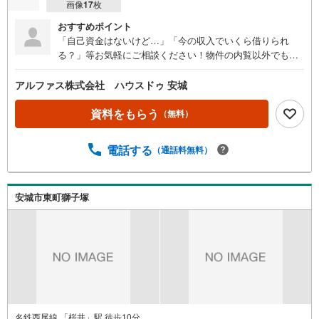
画像
17
枚
おすすめポイント
「自己資金はないけど…」「今の収入でいくら借りられ
る？」等お気軽にご相談ください！物件の内覧以外でも、
住宅ローンの相談や、資金計画、不動産購入に関するお悩
みなどもご相談承ります！
アルファス株式会社 ハウスドゥ 安城
資料をもらう
（無料）
電話する
（通話料無料）
安城市東町獅子塚
名鉄西尾線 「桜井」駅 徒歩10分