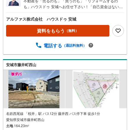
不動産を「売るのも」「買うのも」「リフォームするの
も」ハウスドゥ 安城へお任せ下さい！「自己資金はないけ
ど…」「今の収入でいくら借りられる？」等お気軽にご相
談ください！物件の内覧以外でも、住宅ローンの相談や、
アルファス株式会社 ハウスドゥ 安城
資金計画、不動産購入に関するお悩みなどもご相談承りま
す。（安城市以外のエリアも対応可能！）お客様の不動産
資料をもらう
（無料）
に関するお悩みごとやお困りごと、物件の内覧以外でも、
「自己資金はないけど…」「今の収入でいくら借りられ
電話する
（通話料無料）
る？」等住宅ローンの相談や、資金計画、不動産購入に関
するお悩みなどもご相談承ります。-------------------駐車場8台
分＆キッズコーナー完備 お気軽にお電話・ご来店お待ちし
ております！-------------------
安城市藤井町西山
名鉄西尾線 「桜井」駅 バス12分 藤井西 バス停下車 徒歩1分
愛知県安城市藤井町西山
土地
164.23m
2