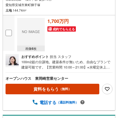
愛知県安城市東町獅子塚
土地
144.74m
2
1,700万円
成約でもらえる
画像
6
枚
おすすめポイント
担当 スタッフ
100m2超の分譲地。建築条件が無いため、自由なプランで
建築可能です。【営業時間 10:00～21:00】※水曜定休上記
時間はお電話が繋がりやすくなっております。ぜひお気軽
にご連絡ください！現地を見学される場合は「室内・現地
オープンハウス 東岡崎営業センター
を見学する（無料）」ボタンよりご希望の日時をご記入い
ただけますとスムーズにご案内が可能です。◎現地のご案
資料をもらう
（無料）
内について・平日や夜遅い時間帯もご案内が可能 ※定休日
を除く・経験豊富なスタッフが物件詳細を丁寧にご説明い
電話する
（通話料無料）
たします。・車でご自宅や最寄り駅等、ご指定の場所まで
送迎します。・チャイルドシートのご用意ございます。◎
個別FP相談会 無料物件のご紹介だけでなく住宅ローン・