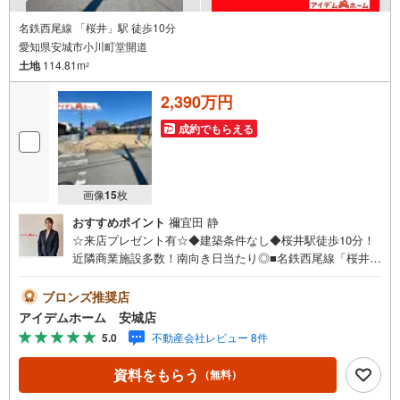
名鉄西尾線 「桜井」駅 徒歩10分
愛知県安城市小川町堂開道
土地
114.81m
2
2,390万円
成約でもらえる
画像
15
枚
おすすめポイント
禰宜田 静
☆来店プレゼント有☆◆建築条件なし◆桜井駅徒歩10分！
近隣商業施設多数！南向き日当たり◎■名鉄西尾線「桜井」
駅徒歩10分 通勤通学便利です♪■南向き整形地！■近隣商
業施設多数！買い物便利♪■建築条件なし！お好きなハウス
ブロンズ推奨店
メーカーで建築可能♪《本日見学OK！》営業時間内（9:00
アイデムホーム 安城店
～19:00）は、下記電話フォームよりお電話をして頂けると
5.0
不動産会社レビュー 8件
スムーズに見学のご案内ができます。＜自己資金0円でも大
丈夫！＞*水曜日も営業しております！*今から見たい！聞
資料をもらう
（無料）
きたい！にスピード対応！*自己資金なしでも購入出来ま