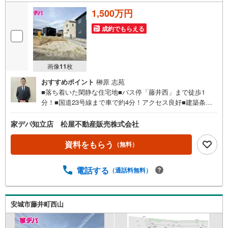
1,500万円
成約でもらえる
画像
11
枚
おすすめポイント
榊原 志苑
■落ち着いた閑静な住宅地■バス停「藤井西」まで徒歩1
分！■国道23号線まで車で約4分！アクセス良好■建築条件
ありません！■お好きなハウスメーカーで建築できます！■
建てやすい平坦地■日当り良好 【教育施設】■桜井小学
家デパ知立店 松屋不動産販売株式会社
校…徒歩24分■桜井中学校…徒歩33分（自転車13分）●家デ
パ 松屋不動産販売 のつよみ●知立市・豊橋市・豊川市・
資料をもらう
（無料）
浜松市の4店舗営業中！三河エリア・遠州エリアの物件なら
おまかせください。新築戸建、中古戸建、中古マンショ
電話する
（通話料無料）
ン、土地をお客様のご希望に合わせてご提案いたしま
す！・中古物件のリフォーム実績多数！中古物件をご購入
の際、約70％という多くの方々がリフォームを行っていま
す。新築購入より低コストで、新築同様の快適なお住まい
安城市藤井町西山
を実現できます。・営業時間 午前9時00分～午後6時30分
（定休日:水曜日）この時間帯はお電話でのお問い合わせが