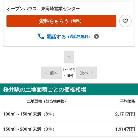
時間はお電話が繋がりやすくなっております。ぜひお気軽
にご連絡ください！現地を見学される場合は「室内・現地
オープンハウス 東岡崎営業センター
を見学する（無料）」ボタンよりご希望の日時をご記入い
ただけますとスムーズにご案内が可能です。◎現地のご案
資料をもらう
（無料）
内について・平日や夜遅い時間帯もご案内が可能 ※定休日
を除く・経験豊富なスタッフが物件詳細を丁寧にご説明い
電話する
（通話料無料）
たします。・車でご自宅や最寄り駅等、ご指定の場所まで
送迎します。・チャイルドシートのご用意ございます。◎
個別FP相談会 無料物件のご紹介だけでなく住宅ローン・
資金のご相談、まずは家探しについて話を聞きたいという
1
方も大歓迎です！年間8000棟以上の限定物件を発表してい
るオープンハウスだから出会える物件が多数ございます。
1
〜
19
件
前へ
次へ
ぜひお気軽にご連絡・ご相談ください！※限定物件:当社の
/
19
件
み、もしくは当社を含めた数社でのみご紹介可能なオープ
ンハウス・ディベロップメントの物件
桜井駅の土地面積ごとの価格相場
土地面積（該当物件数）
平均価格
100m
～150m
未満
（
8
件）
2,171万円
2
2
150m
～200m
未満
（
9
件）
1,914万円
2
2