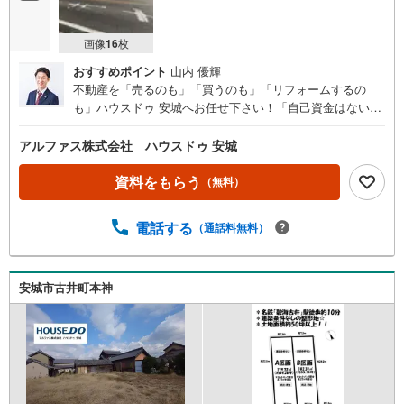
画像
16
枚
おすすめポイント
山内 優輝
不動産を「売るのも」「買うのも」「リフォームするの
も」ハウスドゥ 安城へお任せ下さい！「自己資金はないけ
ど…」「今の収入でいくら借りられる？」等お気軽にご相
談ください！物件の内覧以外でも、住宅ローンの相談や、
アルファス株式会社 ハウスドゥ 安城
資金計画、不動産購入に関するお悩みなどもご相談承りま
す。（安城市以外のエリアも対応可能！）お客様の不動産
資料をもらう
（無料）
に関するお悩みごとやお困りごと、物件の内覧以外でも、
「自己資金はないけど…」「今の収入でいくら借りられ
電話する
（通話料無料）
る？」等住宅ローンの相談や、資金計画、不動産購入に関
するお悩みなどもご相談承ります。-------------------駐車場8台
分＆キッズコーナー完備 お気軽にお電話・ご来店お待ちし
ております！-------------------
安城市古井町本神