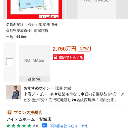
名鉄西尾線 「桜井」駅 徒歩10分
愛知県安城市桜井町城阿原
土地
144.9m
2
2,750万円
NEW
成約でもらえる
画像
7
枚
おすすめポイント
比嘉 崇哲
来店プレゼント有◆建築条件なし◆堀内公園駅徒歩9分！ア
ピタ徒歩7分！完成宅地渡し♪■名鉄西尾線「堀内公園」駅
徒歩9分！■コンビニ＆スーパー・ドラッグストア徒歩8分
圏内◎■小学校＆保育園が徒歩10分で子育て環境良好！■建
ブロンズ推奨店
築条件なし！お好きなハウスメーカーで建築可能♪■ライフ
アイデムホーム 安城店
ライン＆造成工事後の完成宅地渡し！《本日見学OK！》営
5.0
不動産会社レビュー 8件
業時間内（9:00～19:00）は、下記電話フォームよりお電話