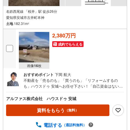
名鉄西尾線 「桜井」駅 徒歩26分
愛知県安城市古井町本神
土地
182.31m
2
2,380万円
成約でもらえる
画像
16
枚
おすすめポイント
下岡 航大
不動産を「売るのも」「買うのも」「リフォームするの
も」ハウスドゥ 安城へお任せ下さい！「自己資金はないけ
ど…」「今の収入でいくら借りられる？」等お気軽にご相
談ください！物件の内覧以外でも、住宅ローンの相談や、
アルファス株式会社 ハウスドゥ 安城
資金計画、不動産購入に関するお悩みなどもご相談承りま
す。（安城市以外のエリアも対応可能！）お客様の不動産
資料をもらう
（無料）
に関するお悩みごとやお困りごと、物件の内覧以外でも、
「自己資金はないけど…」「今の収入でいくら借りられ
電話する
（通話料無料）
る？」等住宅ローンの相談や、資金計画、不動産購入に関