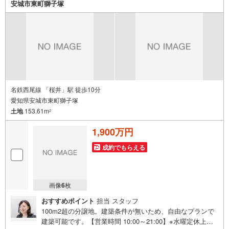
資金のご相談、まずは家探しについて話を聞きたいという
安城市東町獅子塚
方も大歓迎です！年間8000棟以上の限定物件を発表してい
るオープンハウスだから出会える物件が多数ございます。
ぜひお気軽にご連絡・ご相談ください！※限定物件:当社の
み、もしくは当社を含めた数社でのみご紹介可能なオープ
ンハウス・ディベロップメントの物件
名鉄西尾線 「桜井」駅 徒歩10分
愛知県安城市東町獅子塚
土地
153.61m
2
1,900万円
成約でもらえる
画像
6
枚
おすすめポイント
担当 スタッフ
100m2超の分譲地。建築条件が無いため、自由なプランで
建築可能です。【営業時間 10:00～21:00】※水曜定休上記