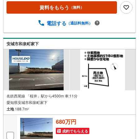
をして頂けるとスムーズに見学のご案内ができます。＜自
資料をもらう
（無料）
己資金0円でも大丈夫＞*水曜日も営業しております*今から
見たい！聞きたい！にスピード対応*自己資金なしでも購入
出来ます*自営業の方・買い替えの方など資金計画でご不安
電話する
（通話料無料）
な方もおまかせください■ご来店のメリット・ネット掲載以
外の発売予定物件の情報の提供・現に売り出し中物件の商
談などの販売状況や工事進捗状況の提供・豊富な物件情報
安城市和泉町家下
の中からお客様のご要望に合わせて物件をご紹介*アイデム
ホームではお客様第一での営業を心掛けております*是非お
気軽にお問い合わせくださいませ！
名鉄西尾線 「桜井」駅から4500m 車:11分
愛知県安城市和泉町家下
土地
188.7m
2
680万円
成約でもらえる