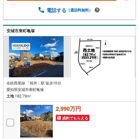
い。新築戸建、中古戸建、中古マンション、土地をお客様
電話する
（通話料無料）
のご希望に合わせてご提案いたします！・中古物件のリフ
ォーム実績多数！中古物件をご購入の際、約70％という多
くの方々がリフォームを行っています。新築購入より低コ
ストで、新築同様の快適なお住まいを実現できます。・営
安城市東町亀塚
業時間 午前9時00分～午後6時30分 （定休日:水曜日）この
時間帯はお電話でのお問い合わせがスムーズにご案内でき
ます。右下の電話ボタンをタッチ！もしくはお気軽にお電
話ください。
名鉄西尾線 「桜井」駅 徒歩16分
愛知県安城市東町亀塚
土地
182.79m
2
2,990万円
成約でもらえる