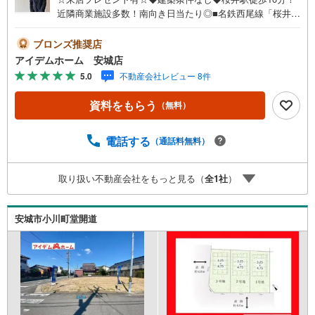
近隣商業施設多数！南向き日当たり◎■名鉄西尾線「桜井」
駅徒歩10分 通勤通学便利です♪■南向き整形地！■近隣商
業施設多数！買い物便利♪■建築条件なし！お好きなハウス
ブロンズ推奨店
メーカーで建築可能♪《本日見学OK！》営業時間内（9:00
アイデムホーム 安城店
～19:00）は、下記電話フォームよりお電話をして頂けると
5.0
不動産会社レビュー 8件
スムーズに見学のご案内ができます。＜自己資金0円でも大
丈夫！＞*水曜日も営業しております！*今から見たい！聞
資料をもらう
（無料）
きたい！にスピード対応！*自己資金なしでも購入出来ま
す！*自営業の方・買い替えの方など資金計画でご不安な方
もおまかせください！■ご来店のメリット・ネット掲載以外
電話する
（通話料無料）
の発売予定物件の情報の提供・現に売り出し中物件の商談
などの販売状況や工事進捗状況の提供・豊富な物件情報の
取り扱い不動産会社をもっと見る（
全
1
社
）
中からお客様のご要望に合わせて物件をご紹介～*アイデム
ホームではお客様第一での営業を心掛けております*～是非
お気軽にお問い合わせくださいませ！
安城市小川町堂開道