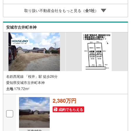
するお悩みなどもご相談承ります。-------------------駐車場8台
分＆キッズコーナー完備 お気軽にお電話・ご来店お待ちし
取り扱い不動産会社をもっと見る（
全
1
社
）
ております！-------------------
安城市古井町本神
名鉄西尾線 「桜井」駅 徒歩26分
愛知県安城市古井町本神
土地
179.72m
2
2,380万円
成約でもらえる
画像
16
枚