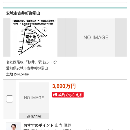
するお悩みなどもご相談承ります。-------------------駐車場8台
分＆キッズコーナー完備 お気軽にお電話・ご来店お待ちし
ております！-------------------
安城市古井町御堂山
名鉄西尾線 「桜井」駅 徒歩33分
愛知県安城市古井町御堂山
土地
244.54m
2
3,890万円
成約でもらえる
画像
11
枚
おすすめポイント
山内 優輝