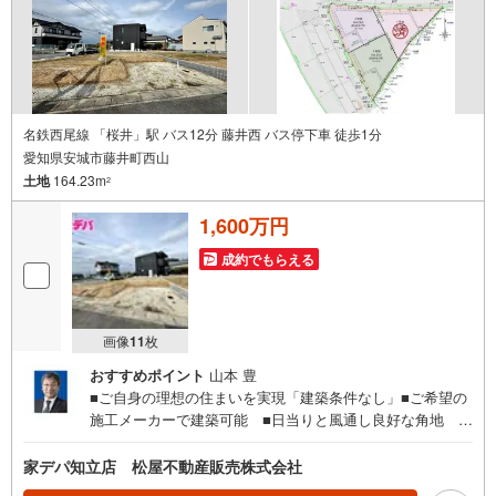
スムーズにご案内できます。右下の電話ボタンをタッチ！
もしくはお気軽にお電話ください。
名鉄西尾線 「桜井」駅 バス12分 藤井西 バス停下車 徒歩1分
愛知県安城市藤井町西山
土地
164.23m
2
1,600万円
成約でもらえる
画像
11
枚
おすすめポイント
山本 豊
■ご自身の理想の住まいを実現「建築条件なし」■ご希望の
施工メーカーで建築可能 ■日当りと風通し良好な角地 ■
敷地面積49坪以上 ■建物が建てやすい平坦地 ■23号線ま
で近く通勤やお出かけ時にも便利！ 【教育施設】■桜井小
家デパ知立店 松屋不動産販売株式会社
学校…徒歩24分■桜井中学校…徒歩33分（自転車13分）●家