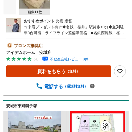
画像
11
枚
おすすめポイント
比嘉 崇哲
☆来店プレゼント有☆◆名鉄「桜井」駅徒歩10分◆並列駐
車3台可能！ライフライン整備済価格！■名鉄西尾線「桜井
駅」駅徒歩10分！■並列駐車3台可能！■ライフライン整備
済価格！■土地面積43坪以上☆■道路との高低差無し♪《本
ブロンズ推奨店
日見学OK！》営業時間内（9:00～19:00）は、下記電話フ
アイデムホーム 安城店
ォームよりお電話をして頂けるとスムーズに見学のご案内
5.0
不動産会社レビュー 8件
ができます。＜自己資金0円でも大丈夫！＞*水曜日も営業
しております！*今から見たい！聞きたい！にスピード対
資料をもらう
（無料）
応！*自己資金なしでも購入出来ます！*自営業の方・買い
替えの方など資金計画でご不安な方もおまかせください！■
ご来店のメリット・ネット掲載以外の発売予定物件の情報
電話する
（通話料無料）
の提供・現に売り出し中物件の商談などの販売状況や工事
進捗状況の提供・豊富な物件情報の中からお客様のご要望
に合わせて物件をご紹介～*アイデムホームではお客様第一
安城市東町獅子塚
での営業を心掛けております*～是非お気軽にお問い合わせ
くださいませ！