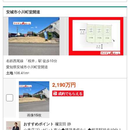
ホームではお客様第一での営業を心掛けております*～是非
お気軽にお問い合わせくださいませ！
安城市小川町堂開道
名鉄西尾線 「桜井」駅 徒歩10分
愛知県安城市小川町堂開道
土地
106.41m
2
2,190万円
成約でもらえる
画像
15
枚
おすすめポイント
禰宜田 静
☆来店プレゼント有☆◆建築条件なし◆桜井駅徒歩10分！