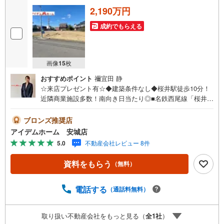
2,190万円
成約でもらえる
画像
15
枚
おすすめポイント
禰宜田 静
☆来店プレゼント有☆◆建築条件なし◆桜井駅徒歩10分！
近隣商業施設多数！南向き日当たり◎■名鉄西尾線「桜井」
駅徒歩10分 通勤通学便利です♪■南向き整形地！■近隣商
業施設多数！買い物便利♪■建築条件なし！お好きなハウス
ブロンズ推奨店
メーカーで建築可能♪《本日見学OK！》営業時間内（9:00
アイデムホーム 安城店
～19:00）は、下記電話フォームよりお電話をして頂けると
5.0
不動産会社レビュー 8件
スムーズに見学のご案内ができます。＜自己資金0円でも大
丈夫！＞*水曜日も営業しております！*今から見たい！聞
資料をもらう
（無料）
きたい！にスピード対応！*自己資金なしでも購入出来ま
す！*自営業の方・買い替えの方など資金計画でご不安な方
もおまかせください！■ご来店のメリット・ネット掲載以外
電話する
（通話料無料）
の発売予定物件の情報の提供・現に売り出し中物件の商談
などの販売状況や工事進捗状況の提供・豊富な物件情報の
取り扱い不動産会社をもっと見る（
全
1
社
）
中からお客様のご要望に合わせて物件をご紹介～*アイデム