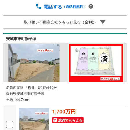
す！*自営業の方・買い替えの方など資金計画でご不安な方
もおまかせください！■ご来店のメリット・ネット掲載以外
電話する
（通話料無料）
の発売予定物件の情報の提供・現に売り出し中物件の商談
などの販売状況や工事進捗状況の提供・豊富な物件情報の
取り扱い不動産会社をもっと見る（
全
1
社
）
中からお客様のご要望に合わせて物件をご紹介～*アイデム
ホームではお客様第一での営業を心掛けております*～是非
お気軽にお問い合わせくださいませ！
安城市東町獅子塚
名鉄西尾線 「桜井」駅 徒歩10分
愛知県安城市東町獅子塚
土地
144.74m
2
1,700万円
成約でもらえる