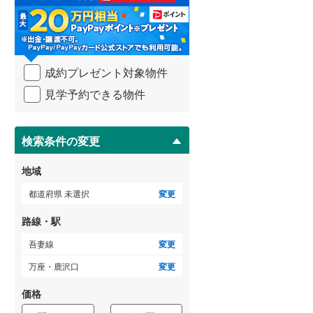
る
・
武蔵野線
(
6
)
条
件
横須賀線
(
1
)
を
成約プレゼント対象物件
マ
青梅線
(
2
)
イ
見学予約できる物件
ペ
小海線
(
15
)
ー
ジ
京浜東北線
(
1
)
に
検索条件の変更
総武線
(
2
)
保
存
地域
御殿場線
(
7
)
す
る
都道府県 未選択
変更
中央本線（JR東海）
(
49
)
路線・駅
太多線
(
30
)
吾妻線
変更
名松線
(
4
)
万座・鹿沢口
変更
東海道本線（JR西日本）
(
20
)
価格
小浜線
(
3
)