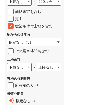
下限なし
500万円
~
城端線
(
0
)
価格未定を含む
関西本線（JR西日本）
(
111
)
売主
大阪環状線
(
2
)
建築条件付土地を含む
山陽本線（JR西日本）
(
82
)
駅からの徒歩分
姫新線
(
47
)
指定なし
（
3
）
吉備線
(
2
)
バス乗車時間も含む
芸備線
(
6
)
土地面積
下限なし
上限なし
~
可部線
(
9
)
宇部線
(
0
)
敷地の権利形態
山陰本線
(
114
)
所有権のみ
（
3
）
境線
(
5
)
情報公開日
指定なし
（
3
）
奈良線
(
1
)