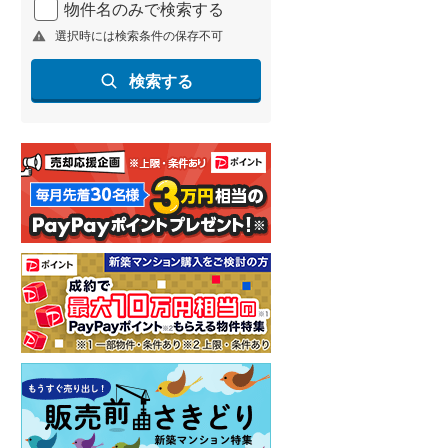
物件名のみで検索する
北海道新幹線
(
1
)
選択時には検索条件の保存不可
山形新幹線
(
12
)
検索する
東海道新幹線
(
12
)
九州新幹線
(
22
)
札幌市営地下鉄東豊線
(
1
)
東京メトロ銀座線
(
0
)
東京メトロ日比谷線
(
0
)
東京メトロ有楽町線
(
1
)
東京メトロ副都心線
(
1
)
都営新宿線
(
0
)
横浜市営地下鉄グリーンライン
(
0
)