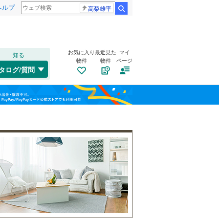
ヘルプ
高梨雄平
検索
お気に入り
最近見た
マイ
知る
物件
物件
ページ
千歳線
(
0
)
タログ/質問
日高本線
(
0
)
南道路
（
0
）
福島
宗谷本線
(
0
)
(
0
)
(
0
)
(
0
)
古家あり
（
1
）
栃木
群馬
山梨
東北本線
(
131
)
川越線
(
5
)
吾妻線
(
22
)
日光線
(
20
)
仙石線
(
28
)
小学校まで1km以内
（
0
）
和歌山
大船渡線
(
0
)