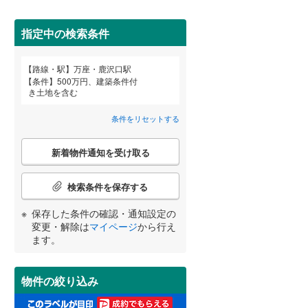
田沢湖線
(
2
)
指定中の検索条件
八戸線
(
0
)
磐越西線
(
0
)
詳しく見る
路線・駅
万座・鹿沢口駅
宮崎
鹿児島
沖縄
条件
500万円、建築条件付
陸羽西線
(
1
)
き土地を含む
左沢線
(
5
)
条件をリセットする
津軽線
(
1
)
こ
する
る
条件をリセットする
条件をリセットする
条件をリセットする
条件をリセットする
条件をリセットする
条件をリセットする
新着物件通知を受け取る
の
信越本線
(
6
)
検
索
検索条件を保存する
弥彦線
(
0
)
条
件
保存した条件の確認・通知設定の
総武本線
(
393
)
で
変更・解除は
マイページ
から行え
通
ます。
知
京葉線
(
0
)
を
受
久留里線
(
4
)
物件の絞り込み
け
取
山手線
(
0
)