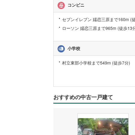
る
コンビニ
後藤寺線
(
情
報
東北新幹
セブンイレブン 嬬恋三原まで160m (徒
ローソン 嬬恋三原まで965m (徒歩13分
秋田新幹
山陽新幹
小学校
西九州新
村立東部小学校まで549m (徒歩7分)
地下鉄
札幌市営
仙台市地
東京メト
おすすめの中古一戸建て
東京メト
東京メト
都営浅草
都営大江