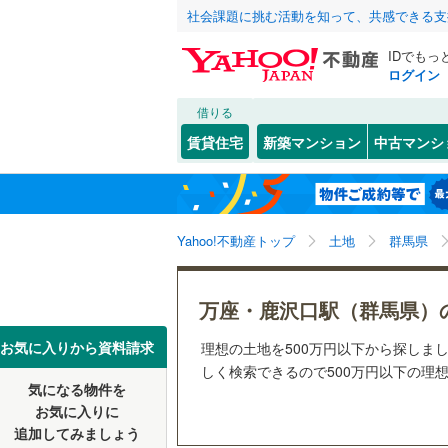
社会課題に挑む活動を知って、共感できる支
IDでもっ
ログイン
借りる
北海道
JR
北海道
函館本線
(
こだわり条件
配置、向き、
賃貸住宅
新築マンション
中古マンシ
石勝線
(
0
)
前道6m
東北
青森
根室本線
(
(
7
)
(
3
)
(
0
平坦地
（
関東
東京
石北本線
(
Yahoo!不動産トップ
土地
群馬県
販売、価格、
常磐線
(
18
信越・北陸
新潟
(
1
)
(
1
)
(
1
更地渡し
万座・鹿沢口駅（群馬県）
高崎線
(
20
東海
愛知
お気に入りから資料請求
理想の土地を500万円以下から探しまし
立地
両毛線
(
51
しく検索できるので500万円以下の理
烏山線
(
4
)
気になる物件を
最寄りの
近畿
大阪
お気に入りに
石巻線
(
20
追加してみましょう
オンライン対