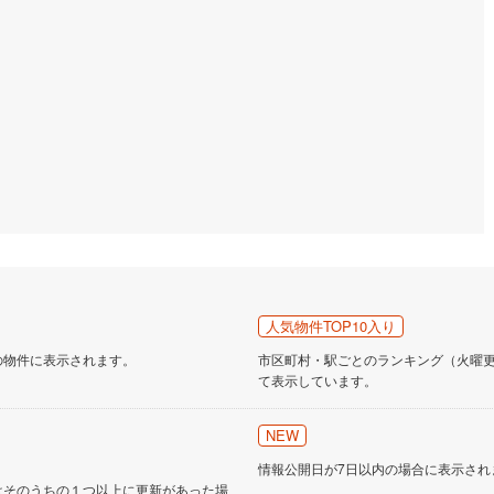
営地下鉄東山線
(
0
)
名古屋市営地下鉄名城線
(
0
)
営地下鉄桜通線
(
0
)
名古屋市営地下鉄上飯田線
(
0
)
地下鉄烏丸線
(
1
)
京都市営地下鉄東西線
(
2
)
tro今里筋線
(
0
)
OsakaMetro御堂筋線
(
2
)
tro四つ橋線
(
1
)
OsakaMetro中央線
(
0
)
tro堺筋線
(
0
)
神戸市営地下鉄西神・山手線
(
1
)
下鉄空港線
(
1
)
福岡市地下鉄箱崎線
(
0
)
人気物件TOP10入り
0
)
函館市電
(
0
)
の物件に表示されます。
市区町村・駅ごとのランキング（火曜更新
りび鉄道
(
0
)
わたらせ渓谷鐵道
(
9
)
て表示しています。
行
(
10
)
会津鉄道
(
1
)
NEW
縦貫鉄道
(
0
)
しなの鉄道北しなの線
(
1
)
情報公開日が7日以内の場合に表示され
はそのうちの１つ以上に更新があった場