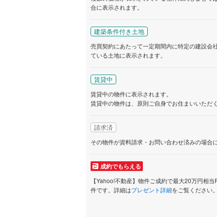
合に表示されます。
いすみ鉄
建築条件付き土地
IGRいわ
売買契約にあたって一定期間内に特定の建設会
弘南鉄道
ている土地に表示されます。
由利高原
賃貸中
長野電鉄
賃貸中の物件に表示されます。
賃貸中の物件は、原則ご自身でお住まいいただ
宇都宮ラ
鹿島臨海
請求済
小湊鐵道
(
その物件が資料請求・お問い合わせ済みの場合
上毛電気
成約でもらえる
流鉄流山
【Yahoo!不動産】物件ご成約で最大20万円相当
件です。詳細は
プレゼント詳細
をご覧ください
京成本線
(
京成金町