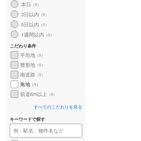
本日
（
0
）
和歌山線
(
35
)
3日以内
（
0
）
東西線
(
0
)
5日以内
（
0
）
予讃線
(
17
)
1週間以内
（
0
）
高徳線
(
6
)
こだわり条件
牟岐線
(
1
)
平坦地
（
0
）
整形地
（
0
）
山陽本線（JR九州）
(
3
)
南道路
（
0
）
篠栗線
(
6
)
角地
（
1
）
指宿枕崎線
(
45
)
前道6m以上
（
0
）
筑肥線
(
2
)
すべてのこだわりを見る
久大本線
(
10
)
キーワードで探す
日田彦山線
(
6
)
筑豊本線
(
18
)