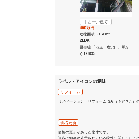
名古屋市
名古屋市
中古一戸建て
450万円
京都市営
建物面積 59.62m
2
2LDK
OsakaMe
吾妻線 「万座・鹿沢口」駅か
ら18600m
OsakaMe
OsakaMe
福岡市地
ラベル・アイコンの意味
リフォーム
私鉄・その他
札幌市電
(
リノベーション・リフォーム済み（予定含む）
道南いさ
阿武隈急
価格更新
秋田内陸
価格の更新があった物件です。
複数の価格が表示されている物件に関しまして