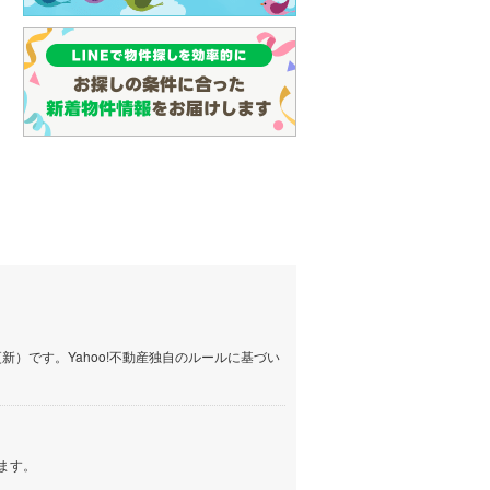
名古屋市営地下鉄鶴舞線
(
1
)
名古屋市営地下鉄名港線
(
0
)
OsakaMetro長堀鶴見緑地線
(
1
)
OsakaMetro谷町線
(
3
)
OsakaMetro千日前線
(
0
)
神戸市営地下鉄海岸線
(
0
)
福岡市地下鉄七隈線
(
3
)
函館市電宝来・谷地頭線
(
0
)
）です。Yahoo!不動産独自のルールに基づい
真岡鐵道
(
1
)
山形鉄道フラワー長井線
(
0
)
えちごトキめき鉄道妙高はねうまラ
ます。
イン
(
0
)