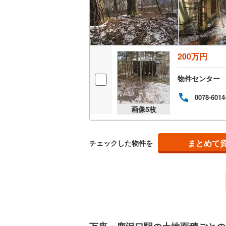
越美北線
(
氷見線
(
1
)
紀勢本線（
200万円
桜島線
(
0
)
物件センター
加古川線
(
0078-6014
赤穂線
(
13
画像
5
枚
宇野線
(
0
)
まとめて
チェックした物件を
福塩線
(
16
岩徳線
(
0
)
小野田線
(
舞鶴線
(
0
)
木次線
(
1
)