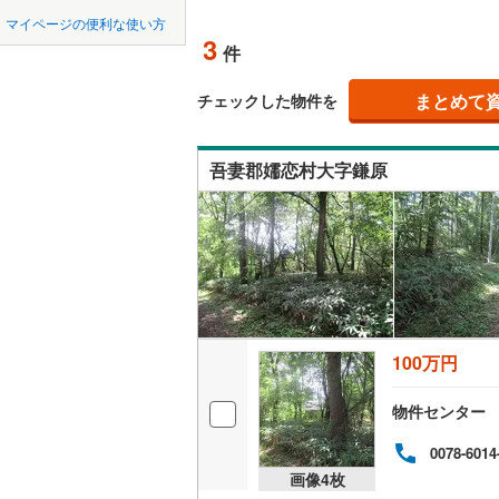
中国
鳥取
北上線
(
0
)
マイページの便利な使い方
オンライ
3
件
山田線
(
3
)
四国
徳島
大湊線
(
0
)
まとめて
オンライ
チェックした物件を
九州・沖縄
福岡
只見線
(
1
)
吾妻郡嬬恋村大字鎌原
奥羽本線
(
男鹿線
(
0
)
0
0
0
0
0
0
該当物件
該当物件
該当物件
該当物件
該当物件
該当物件
件
件
件
件
件
件
羽越本線
(
飯山線
(
0
)
湘南新宿
100万円
(
34
)
物件センター
外房線
(
55
成田線
(
62
0078-6014
画像
4
枚
東金線
(
24