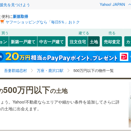
Yahoo! JAPAN
援先を見つけよう
と便利に
新規取得
ヤフーショッピングなら「毎日5％」おトク
検索条件を保存しました
買う
建てる
売る
13
)
札沼線
(
1
)
建ち方、日当たり
ョン
新築一戸建て
中古一戸建て
注文住宅
土地
売却査定
カ
この検索条件の新着物件通知は、
マイページ
から設定できます。
室蘭本線
(
4
)
以上
（
0
）
角地
（
1
）
岩手
宮城
秋田
山形
11
)
富良野線
(
0
)
)
(
0
)
(
0
)
(
0
)
(
1
)
(
0
)
(
1
)
0
）
整形地
（
0
）
万座・鹿沢口駅、500万円、建築条件付き土地を含む
神奈川
埼玉
千葉
茨城
0
)
釧網本線
(
0
)
吾妻郡嬬恋村
万座・鹿沢口駅
500万円以下の物件一覧
契約、入居関連など
2
)
水郡線
(
21
)
長野
富山
石川
福井
)
(
0
)
(
3
)
(
7
)
500万円以下
（
0
）
第一種低層住居専用地域
（
0
）
の
の土地
)
上越線
(
12
)
閉じる
閉じる
お気に入りリストを見る
お気に入りリストを見る
閉じる
閉じる
岐阜
静岡
三重
ょう。Yahoo!不動産ならエリアや細かい条件を追加してさらに詳
検索条件を保存する
)
水戸線
(
4
)
想の土地に出会えます。
仙山線
(
11
)
マイページ
駅が始発駅
（
0
）
海まで2km以内
（
0
）
兵庫
京都
滋賀
奈良
)
気仙沼線
(
1
)
応