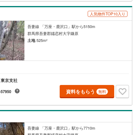
鶴見線
(
0
)
人気物件TOP10入り
)
根岸線
(
1
)
吾妻線 「万座・鹿沢口」駅から5150m
)
中央本線（JR東日本）
(
68
)
群馬県吾妻郡嬬恋村大字鎌原
土地
525m
2
1
)
八高線
(
20
)
0
)
大糸線（JR東日本）
(
2
)
各駅停車）
(
4
)
埼京線
(
0
)
)
東海道本線（JR東海）
(
59
)
 東京支社
)
飯田線
(
14
)
資料をもらう
-57950
無料
高山本線（JR東海）
(
9
)
JR東海）
(
6
)
紀勢本線（JR東海）
(
2
)
博多南線
(
2
)
吾妻線 「万座・鹿沢口」駅から7710m
R西日本）
(
1
)
北陸本線
(
21
)
群馬県吾妻郡嬬恋村大字鎌原