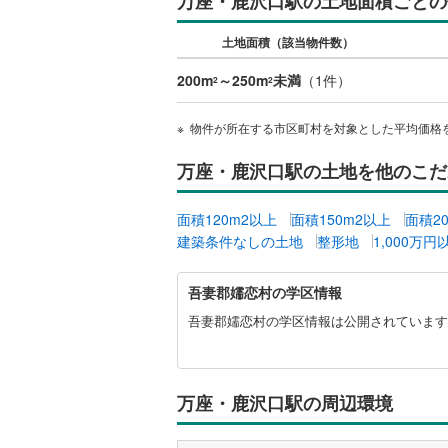
万座・鹿沢口駅の土地面積ごとの
桜井線
(
8
)
土地面積（該当物件数）
阪和線
(
20
200m
～250m
未満
（
1
件）
2
2
おおさか
物件が所在する市区町村を対象とした平均価格
内子線
(
0
)
万座・鹿沢口駅の土地を他のこだ
鳴門線
(
0
)
土讃線
(
10
面積120m2以上
面積150m2以上
面積2
建築条件なしの土地
整形地
1,000万円
鹿児島本
吾
三角線
(
0
)
吾妻郡嬬恋村の学区情報
妻
郡
長崎本線
(
吾妻郡嬬恋村の学区情報は公開されています
嬬
佐世保線
(
恋
村
豊肥本線
(
に
万座・鹿沢口駅の周辺環境
関
日南線
(
3
)
す