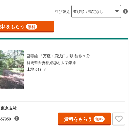
島根
岡山
広島
山口
釜石線
(
0
)
ン内見(相談)可
（
0
）
IT重説可
（
0
）
並び替え
花輪線
(
1
)
香川
愛媛
高知
保存した条件を見る
磐越東線
(
0
)
資料をもらう
ン対応とは？
無料
佐賀
長崎
熊本
大分
陸羽東線
(
13
)
12
)
米坂線
(
0
)
吾妻線 「万座・鹿沢口」駅 徒歩73分
五能線
(
0
)
この条件で検索する
この条件で検索する
この条件で検索する
この条件で検索する
この条件で検索する
この条件で検索する
市区町村以下を選択
市区町村を選択す
駅を選択する
群馬県吾妻郡嬬恋村大字鎌原
2
)
白新線
(
0
)
土地
513m
2
越後線
(
2
)
ライン（宇都宮～逗子）
湘南新宿ライン（前橋～小田原）
(
22
)
 東京支社
5
)
内房線
(
49
)
資料をもらう
)
鹿島線
(
0
)
-57950
無料
3
)
東海道本線
(
12
)