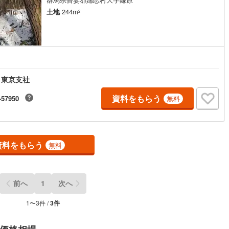
土地
244m
2
4
)
七尾線
(
1
)
高山本線（JR西日本）
(
1
)
JR西日本）
(
49
)
湖西線
(
161
)
福知山線
(
44
)
 東京支社
22
)
播但線
(
47
)
資料をもらう
-57950
無料
)
津山線
(
1
)
伯備線
(
4
)
資料をもらう
無料
)
呉線
(
11
)
山口線
(
1
)
前へ
1
次へ
0
)
美祢線
(
0
)
1
〜
3
件 /
3
件
因美線
(
4
)
草津線
(
51
)