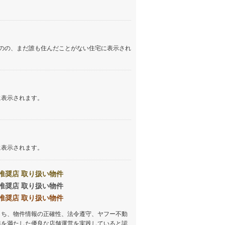
しなの鉄道
(
88
)
津軽鉄道
(
0
)
のの、まだ誰も住んだことがない住宅に表示され
三陸鉄道リアス線
(
0
)
仙台空港アクセス線
(
1
)
松本電鉄上高地線
(
1
)
に表示されます。
関東鉄道常総線
(
9
)
銚子電気鉄道
(
1
)
上信電鉄上信線
(
2
)
に表示されます。
埼玉新都市交通伊奈線
(
4
)
推奨店 取り扱い物件
京成成田高速鉄道アクセス線
(
1
)
推奨店 取り扱い物件
推奨店 取り扱い物件
京成千葉線
(
0
)
うち、物件情報の正確性、法令遵守、ヤフー不動
京成松戸線
(
10
)
準を満たした優良な店舗運営を実践していると認