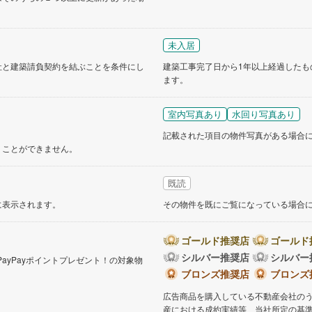
道
(
7
)
北越急行ほくほく線
(
1
)
未入居
て銀河鉄道
(
1
)
青い森鉄道
(
3
)
社と建築請負契約を結ぶことを条件にし
建築工事完了日から1年以上経過したも
弘南線
(
0
)
弘南鉄道大鰐線
(
0
)
ます。
鉄道鳥海山ろく線
(
1
)
福島交通飯坂線
(
3
)
室内写真あり
水回り写真あり
長野線
(
1
)
上田電鉄別所線
(
2
)
記載された項目の物件写真がある場合
くことができません。
イトレール
(
5
)
関東鉄道竜ケ崎線
(
2
)
鉄道大洗鹿島線
(
45
)
ひたちなか海浜鉄道湊線
(
2
)
既読
29
)
千葉都市モノレール
(
3
)
に表示されます。
その物件を既にご覧になっている場合
鉄道上毛線
(
21
)
秩父鉄道
(
14
)
ゴールド推奨店
ゴールド
線
(
0
)
つくばエクスプレス
(
2
)
シルバー推奨店
シルバー
PayPayポイントプレゼント！の対象物
。
ブロンズ推奨店
ブロンズ
29
)
京成押上線
(
0
)
広告商品を購入している不動産会社の
線
(
0
)
京成千原線
(
1
)
産における成約実績等、当社所定の基