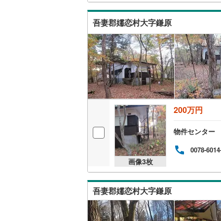
南武線
(
1
)
吾妻郡嬬恋村大字鎌原
横浜線
(
29
相模線
(
31
五日市線
(
篠ノ井線
(
常磐線（
200万円
伊東線
(
10
物件センター
身延線
(
46
0078-6014
画像
3
枚
武豊線
(
1
)
関西本線（
吾妻郡嬬恋村大字鎌原
参宮線
(
3
)
大糸線（J