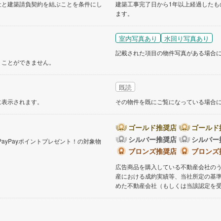
社と建築請負契約を結ぶことを条件にし
建築工事完了日から1年以上経過したも
ます。
道
(
7
)
北越急行ほくほく線
(
1
)
て銀河鉄道
(
1
)
青い森鉄道
(
3
)
室内写真あり
水回り写真あり
弘南線
(
0
)
弘南鉄道大鰐線
(
0
)
記載された項目の物件写真がある場合
くことができません。
鉄道鳥海山ろく線
(
1
)
福島交通飯坂線
(
3
)
既読
長野線
(
1
)
上田電鉄別所線
(
2
)
に表示されます。
その物件を既にご覧になっている場合
イトレール
(
5
)
関東鉄道竜ケ崎線
(
2
)
鉄道大洗鹿島線
(
45
)
ひたちなか海浜鉄道湊線
(
2
)
ゴールド推奨店
ゴールド
シルバー推奨店
シルバー
PayPayポイントプレゼント！の対象物
29
)
千葉都市モノレール
(
3
)
。
ブロンズ推奨店
ブロンズ
鉄道上毛線
(
21
)
秩父鉄道
(
14
)
広告商品を購入している不動産会社の
産における成約実績等、当社所定の基
線
(
0
)
つくばエクスプレス
(
2
)
めた不動産会社（もしくは当該認定を
29
)
京成押上線
(
0
)
線
(
0
)
京成千原線
(
1
)