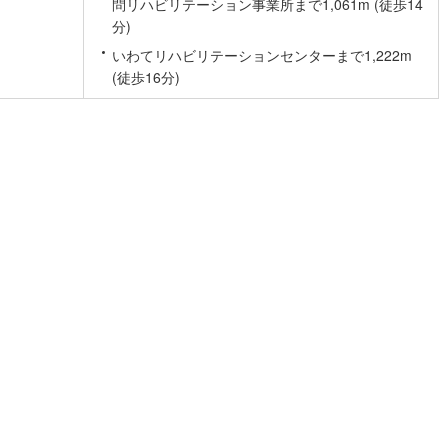
問リハビリテーション事業所まで1,061m (徒歩14
片町線
(
3
)
分)
いわてリハビリテーションセンターまで1,222m
)
関西空港線
(
1
)
(徒歩16分)
東線
(
1
)
本四備讃線
(
0
)
予土線
(
0
)
徳島線
(
1
)
)
土讃線
(
2
)
線
(
113
)
香椎線
(
0
)
肥薩線
(
0
)
4
)
唐津線
(
0
)
1
)
大村線
(
1
)
3
)
日豊本線
(
72
)
吉都線
(
0
)