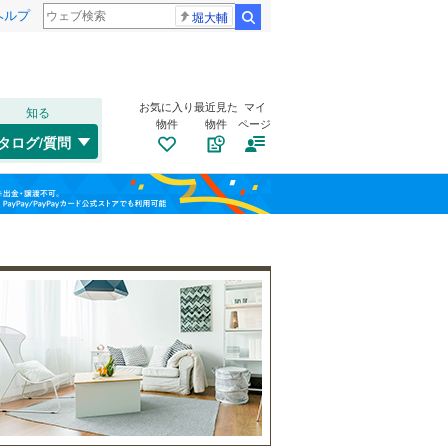
ヘルプ
堀大輔
検索
お気に入り
最近見た
マイ
知る
物件
物件
ページ
千歳線
(
0
)
タログ/質問
日高本線
(
0
)
南道路
（
0
）
福島
宗谷本線
(
0
)
(
0
)
(
0
)
(
0
)
古家あり
（
0
）
栃木
群馬
山梨
東北本線
(
131
)
川越線
(
5
)
吾妻線
(
22
)
日光線
(
20
)
仙石線
(
28
)
小学校まで1km以内
（
0
）
和歌山
大船渡線
(
0
)