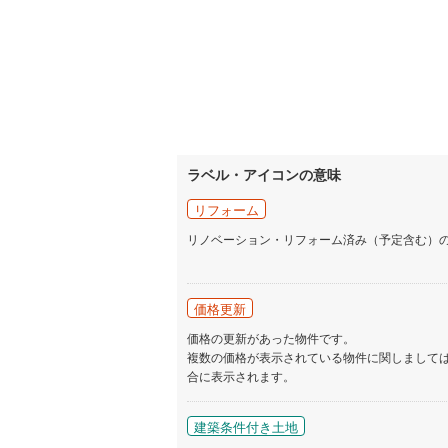
名古屋市
名古屋市
京都市営
OsakaMe
ラベル・アイコンの意味
OsakaMe
リフォーム
OsakaMe
リノベーション・リフォーム済み（予定含む）
福岡市地
私鉄・その他
札幌市電
(
価格更新
価格の更新があった物件です。
道南いさ
複数の価格が表示されている物件に関しまして
合に表示されます。
阿武隈急
秋田内陸
建築条件付き土地