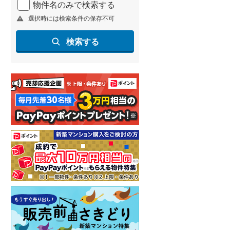
物件名のみで検索する
北海道新幹線
(
1
)
選択時には検索条件の保存不可
山形新幹線
(
12
)
検索する
東海道新幹線
(
12
)
九州新幹線
(
22
)
札幌市営地下鉄東豊線
(
1
)
東京メトロ銀座線
(
0
)
東京メトロ日比谷線
(
0
)
東京メトロ有楽町線
(
1
)
東京メトロ副都心線
(
1
)
都営新宿線
(
0
)
横浜市営地下鉄グリーンライン
(
0
)