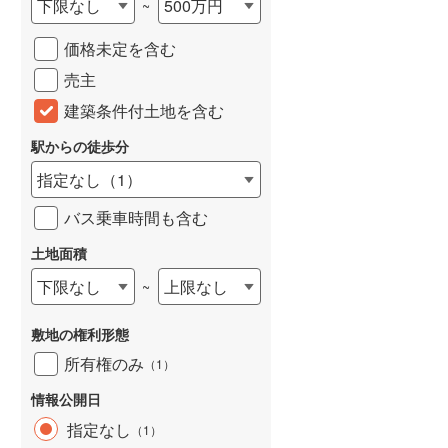
下限なし
500万円
~
城端線
(
0
)
価格未定を含む
関西本線（JR西日本）
(
111
)
売主
大阪環状線
(
2
)
建築条件付土地を含む
山陽本線（JR西日本）
(
82
)
駅からの徒歩分
姫新線
(
47
)
指定なし
（
1
）
吉備線
(
2
)
バス乗車時間も含む
芸備線
(
6
)
土地面積
下限なし
上限なし
~
可部線
(
9
)
宇部線
(
0
)
敷地の権利形態
山陰本線
(
114
)
所有権のみ
（
1
）
境線
(
5
)
情報公開日
指定なし
（
1
）
奈良線
(
1
)