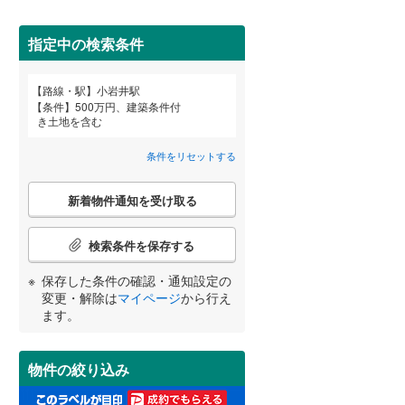
田沢湖線
(
2
)
指定中の検索条件
八戸線
(
0
)
磐越西線
(
0
)
詳しく見る
路線・駅
小岩井駅
宮崎
鹿児島
沖縄
条件
500万円、建築条件付
陸羽西線
(
1
)
き土地を含む
左沢線
(
5
)
条件をリセットする
津軽線
(
1
)
こ
する
る
条件をリセットする
条件をリセットする
条件をリセットする
条件をリセットする
条件をリセットする
条件をリセットする
新着物件通知を受け取る
の
信越本線
(
6
)
検
索
検索条件を保存する
弥彦線
(
0
)
条
件
保存した条件の確認・通知設定の
総武本線
(
393
)
で
変更・解除は
マイページ
から行え
通
ます。
知
京葉線
(
0
)
を
受
久留里線
(
4
)
物件の絞り込み
け
取
山手線
(
0
)