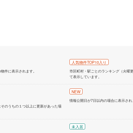
営地下鉄東山線
(
0
)
名古屋市営地下鉄名城線
(
0
)
営地下鉄桜通線
(
0
)
名古屋市営地下鉄上飯田線
(
0
)
地下鉄烏丸線
(
1
)
京都市営地下鉄東西線
(
2
)
tro今里筋線
(
0
)
OsakaMetro御堂筋線
(
2
)
tro四つ橋線
(
1
)
OsakaMetro中央線
(
0
)
人気物件TOP10入り
tro堺筋線
(
0
)
神戸市営地下鉄西神・山手線
(
1
)
の物件に表示されます。
市区町村・駅ごとのランキング（火曜更新
下鉄空港線
(
1
)
福岡市地下鉄箱崎線
(
0
)
て表示しています。
0
)
函館市電
(
0
)
NEW
情報公開日が7日以内の場合に表示され
りび鉄道
(
0
)
わたらせ渓谷鐵道
(
9
)
はそのうちの１つ以上に更新があった場
行
(
10
)
会津鉄道
(
1
)
縦貫鉄道
(
0
)
しなの鉄道北しなの線
(
1
)
未入居