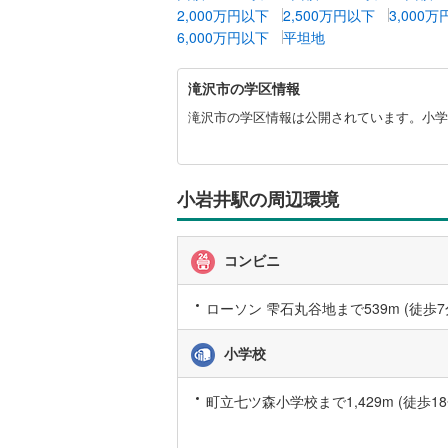
2,000万円以下
2,500万円以下
3,000
越美北線
(
6,000万円以下
平坦地
氷見線
(
1
)
滝
滝沢市の学区情報
沢
紀勢本線（
市
滝沢市の学区情報は公開されています。小学
に
桜島線
(
0
)
関
す
加古川線
(
る
小岩井駅の周辺環境
情
赤穂線
(
13
報
宇野線
(
0
)
コンビニ
福塩線
(
16
ローソン 雫石丸谷地まで539m (徒歩7
岩徳線
(
0
)
小学校
小野田線
(
舞鶴線
(
0
)
町立七ツ森小学校まで1,429m (徒歩18
木次線
(
1
)