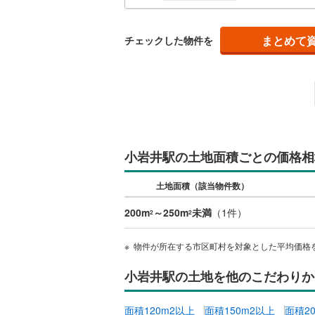
南武線
(
1
)
まとめて
チェックした物件を
横浜線
(
29
相模線
(
31
五日市線
(
篠ノ井線
(
常磐線（
小岩井駅の土地面積ごとの価格相
伊東線
(
10
土地面積（該当物件数）
身延線
(
46
200m
～250m
未満
（
1
件）
2
2
武豊線
(
1
)
物件が所在する市区町村を対象とした平均価格
関西本線（
小岩井駅の土地を他のこだわりか
参宮線
(
3
)
大糸線（J
面積120m2以上
面積150m2以上
面積2