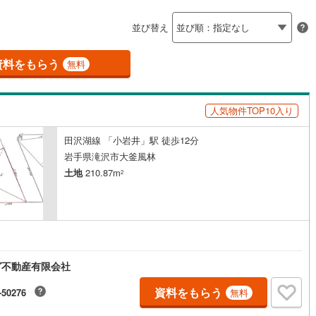
島根
岡山
広島
山口
釜石線
(
0
)
ン内見(相談)可
（
0
）
IT重説可
（
0
）
並び替え
花輪線
(
1
)
香川
愛媛
高知
保存した条件を見る
磐越東線
(
0
)
資料をもらう
ン対応とは？
無料
佐賀
長崎
熊本
大分
陸羽東線
(
13
)
人気物件TOP10入り
12
)
米坂線
(
0
)
田沢湖線 「小岩井」駅 徒歩12分
五能線
(
0
)
この条件で検索する
この条件で検索する
この条件で検索する
この条件で検索する
この条件で検索する
この条件で検索する
市区町村以下を選択
市区町村を選択す
駅を選択する
岩手県滝沢市大釜風林
2
)
白新線
(
0
)
土地
210.87m
2
越後線
(
2
)
ライン（宇都宮～逗子）
湘南新宿ライン（前橋～小田原）
(
22
)
5
)
内房線
(
49
)
グ不動産有限会社
)
鹿島線
(
0
)
資料をもらう
-50276
無料
3
)
東海道本線
(
12
)