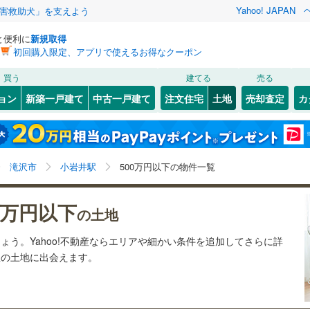
Yahoo! JAPAN
害救助犬」を支えよう
と便利に
新規取得
初回購入限定、アプリで使えるお得なクーポン
検索条件を保存しました
買う
建てる
売る
13
)
札沼線
(
1
)
建ち方、日当たり
ョン
新築一戸建て
中古一戸建て
注文住宅
土地
売却査定
カ
この検索条件の新着物件通知は、
マイページ
から設定できます。
室蘭本線
(
4
)
以上
（
0
）
角地
（
0
）
岩手
宮城
秋田
山形
11
)
富良野線
(
0
)
)
(
1
)
(
0
)
(
0
)
(
0
)
(
0
)
(
0
)
1
）
整形地
（
0
）
小岩井駅、500万円、建築条件付き土地を含む
神奈川
埼玉
千葉
茨城
0
)
釧網本線
(
0
)
滝沢市
小岩井駅
500万円以下の物件一覧
契約、入居関連など
2
)
水郡線
(
21
)
羽後四ツ屋
長野
富山
石川
福井
)
(
0
)
(
0
)
0万円以下
（
0
）
第一種低層住居専用地域
（
0
）
の土地
(
0
)
)
上越線
(
12
)
閉じる
閉じる
お気に入りリストを見る
お気に入りリストを見る
閉じる
閉じる
岐阜
静岡
三重
ょう。Yahoo!不動産ならエリアや細かい条件を追加してさらに詳
検索条件を保存する
)
水戸線
(
4
)
想の土地に出会えます。
仙山線
(
11
)
マイページ
駅が始発駅
（
0
）
海まで2km以内
（
0
）
兵庫
京都
滋賀
奈良
)
気仙沼線
(
1
)
応