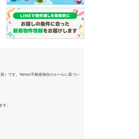
名古屋市営地下鉄鶴舞線
(
1
)
名古屋市営地下鉄名港線
(
0
)
OsakaMetro長堀鶴見緑地線
(
1
)
OsakaMetro谷町線
(
3
)
OsakaMetro千日前線
(
0
)
神戸市営地下鉄海岸線
(
0
)
）です。Yahoo!不動産独自のルールに基づい
福岡市地下鉄七隈線
(
3
)
函館市電宝来・谷地頭線
(
0
)
ます。
真岡鐵道
(
1
)
山形鉄道フラワー長井線
(
0
)
えちごトキめき鉄道妙高はねうまラ
イン
(
0
)