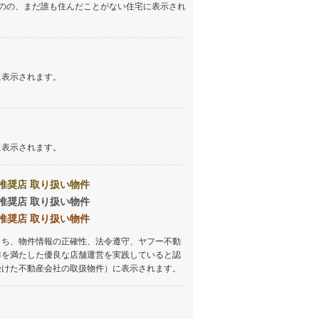
のの、まだ誰も住んだことがない住宅に表示され
しなの鉄道
(
88
)
津軽鉄道
(
0
)
三陸鉄道リアス線
(
0
)
に表示されます。
仙台空港アクセス線
(
1
)
松本電鉄上高地線
(
1
)
に表示されます。
関東鉄道常総線
(
9
)
銚子電気鉄道
(
1
)
推奨店 取り扱い物件
推奨店 取り扱い物件
上信電鉄上信線
(
2
)
推奨店 取り扱い物件
埼玉新都市交通伊奈線
(
4
)
うち、物件情報の正確性、法令遵守、ヤフー不動
準を満たした優良な店舗運営を実践していると認
京成成田高速鉄道アクセス線
(
1
)
受けた不動産会社の取扱物件）に表示されます。
京成千葉線
(
0
)
京成松戸線
(
10
)