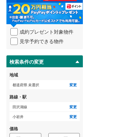
る
・
武蔵野線
(
6
)
条
件
横須賀線
(
1
)
を
成約プレゼント対象物件
マ
青梅線
(
2
)
イ
見学予約できる物件
ペ
小海線
(
15
)
ー
ジ
京浜東北線
(
1
)
に
検索条件の変更
総武線
(
2
)
保
存
地域
御殿場線
(
7
)
す
る
都道府県 未選択
変更
中央本線（JR東海）
(
49
)
路線・駅
太多線
(
30
)
田沢湖線
変更
名松線
(
4
)
小岩井
変更
東海道本線（JR西日本）
(
20
)
価格
小浜線
(
3
)