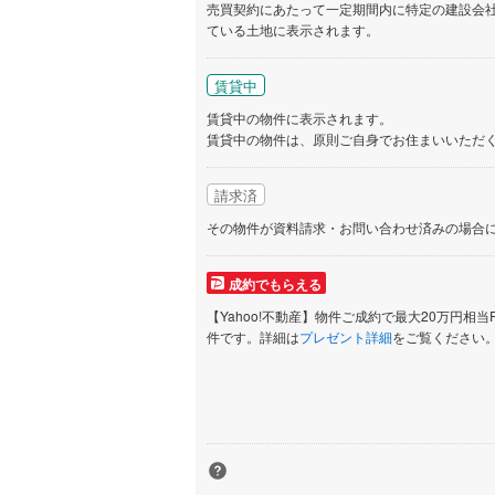
売買契約にあたって一定期間内に特定の建設会
ている土地に表示されます。
いすみ鉄
IGRいわ
賃貸中
弘南鉄道
賃貸中の物件に表示されます。
賃貸中の物件は、原則ご自身でお住まいいただ
由利高原
請求済
長野電鉄
その物件が資料請求・お問い合わせ済みの場合
宇都宮ラ
鹿島臨海
成約でもらえる
【Yahoo!不動産】物件ご成約で最大20万円相当
小湊鐵道
(
件です。詳細は
プレゼント詳細
をご覧ください
上毛電気
流鉄流山
京成本線
(
京成金町