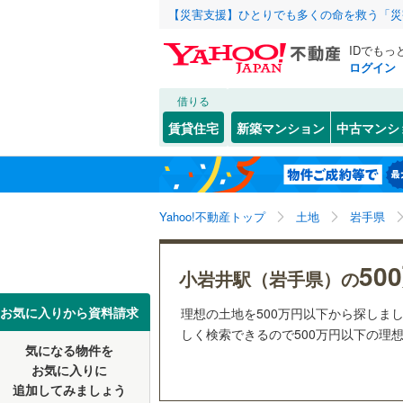
【災害支援】ひとりでも多くの命を救う「災
IDでもっ
ログイン
借りる
北海道
JR
北海道
函館本線
(
こだわり条件
配置、向き、
賃貸住宅
新築マンション
中古マンシ
石勝線
(
0
)
前道6m
東北
青森
根室本線
(
(
1
)
(
0
)
(
0
平坦地
（
関東
東京
石北本線
(
Yahoo!不動産トップ
土地
岩手県
販売、価格、
常磐線
(
18
信越・北陸
新潟
(
0
)
(
0
)
(
0
50
更地渡し
小岩井駅（岩手県）の
高崎線
(
20
東海
愛知
お気に入りから資料請求
理想の土地を500万円以下から探しまし
立地
両毛線
(
61
しく検索できるので500万円以下の理
烏山線
(
4
)
気になる物件を
最寄りの
近畿
大阪
お気に入りに
石巻線
(
20
追加してみましょう
オンライン対