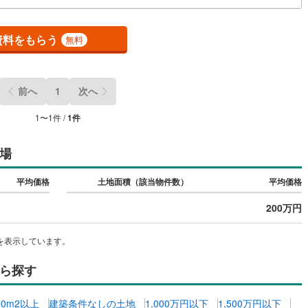
鶴見線
(
0
)
資料をもらう
無料
)
根岸線
(
1
)
)
中央本線（JR東日本）
(
67
)
前へ
1
次へ
1
)
八高線
(
20
)
1
〜
1
件 /
1
件
0
)
大糸線（JR東日本）
(
2
)
各駅停車）
(
4
)
埼京線
(
0
)
場
)
東海道本線（JR東海）
(
59
)
平均価格
土地面積（該当物件数）
平均価格
)
飯田線
(
14
)
200万円
高山本線（JR東海）
(
9
)
を表示しています。
JR東海）
(
6
)
紀勢本線（JR東海）
(
2
)
ら探す
博多南線
(
2
)
R西日本）
(
1
)
北陸本線
(
21
)
00m2以上
建築条件なしの土地
1,000万円以下
1,500万円以下