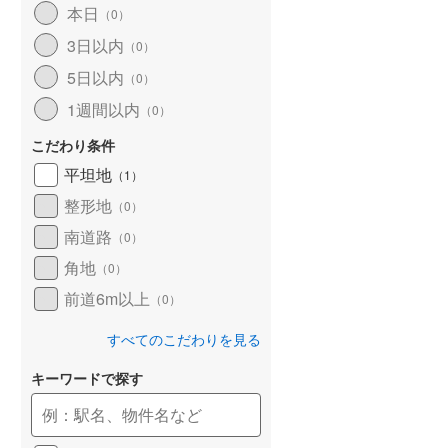
本日
（
0
）
和歌山線
(
35
)
3日以内
（
0
）
東西線
(
0
)
5日以内
（
0
）
予讃線
(
17
)
1週間以内
（
0
）
高徳線
(
6
)
こだわり条件
牟岐線
(
1
)
平坦地
（
1
）
整形地
（
0
）
山陽本線（JR九州）
(
3
)
南道路
（
0
）
篠栗線
(
6
)
角地
（
0
）
指宿枕崎線
(
45
)
前道6m以上
（
0
）
筑肥線
(
2
)
すべてのこだわりを見る
久大本線
(
10
)
キーワードで探す
日田彦山線
(
6
)
筑豊本線
(
18
)