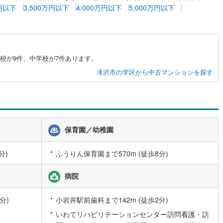
万円以下
3,500万円以下
4,000万円以下
5,000万円以下
4
)
七尾線
(
1
)
高山本線（JR西日本）
(
1
)
JR西日本）
(
49
)
湖西線
(
161
)
校が9件、中学校が7件あります。
福知山線
(
44
)
滝沢市の学区から中古マンションを探す
22
)
播但線
(
47
)
)
津山線
(
1
)
伯備線
(
4
)
保育園／幼稚園
)
呉線
(
11
)
分)
ふうりん保育園まで570m (徒歩8分)
山口線
(
1
)
病院
0
)
美祢線
(
0
)
因美線
(
4
)
分)
小岩井駅前歯科まで142m (徒歩2分)
いわてリハビリテーションセンター訪問看護・訪
草津線
(
51
)