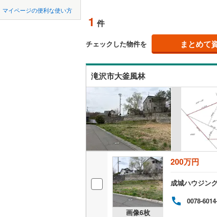
中国
鳥取
北上線
(
0
)
マイページの便利な使い方
オンライ
1
件
山田線
(
3
)
四国
徳島
大湊線
(
0
)
まとめて
オンライ
チェックした物件を
九州・沖縄
福岡
只見線
(
1
)
滝沢市大釜風林
奥羽本線
(
男鹿線
(
0
)
0
0
0
0
0
0
該当物件
該当物件
該当物件
該当物件
該当物件
該当物件
件
件
件
件
件
件
羽越本線
(
飯山線
(
0
)
湘南新宿
200万円
(
34
)
外房線
(
55
成城ハウジン
成田線
(
62
0078-6014
画像
6
枚
東金線
(
24