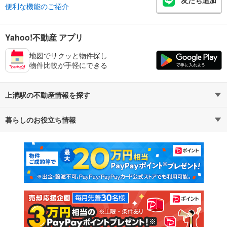
友だち追加
便利な機能のご紹介
Yahoo!不動産 アプリ
地図でサクッと物件探し
物件比較が手軽にできる
上溝駅の不動産情報を探す
暮らしのお役立ち情報
不動産・住宅
賃貸住宅
マンションカタログ
教えて！住まいの先生
新築マンション
中古マンション
新築一戸建て
中古一戸建て
注文住宅
土地
売却査定