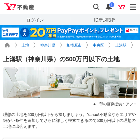
Yahoo!不動産
検索
通知
i
ログイン
ID新規取得
土地
神奈川県
相模原市
中央区
上溝駅
上溝駅（神奈川県）の500万円以下の土地
一部の画像提供：アフロ
理想の土地を500万円以下から探しましょう。Yahoo!不動産ならエリアや
細かい条件を追加してさらに詳しく検索できるので500万円以下の理想の
土地に出会えます。