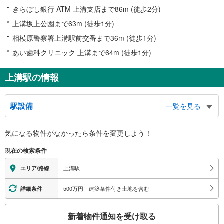
きらぼし銀行 ATM 上溝支店まで86m (徒歩2分)
上溝坂上公園まで63m (徒歩1分)
相模原警察署上溝駅前交番まで36m (徒歩1分)
あい歯科クリニック 上溝まで64m (徒歩1分)
上溝駅の情報
駅設備
一覧を見る
バリアフリー状況
気になる物件がなかったら
条件を変更しよう！
※段差なしでの移動経路
（○：有り △：要駅員設備 ×：無し）
現在の検索条件
地上⇔改札⇔ホーム：○
エレベータ
上溝駅
エリア/路線
・ホーム⇔改札（６：２０～２２：３０）
エスカレータ
500万円｜建築条件付き土地を含む
詳細条件
・ホーム⇔改札（６：２０～２２：３０）
こ
トイレ
新着物件通知を受け取る
の
《多機能トイレ》