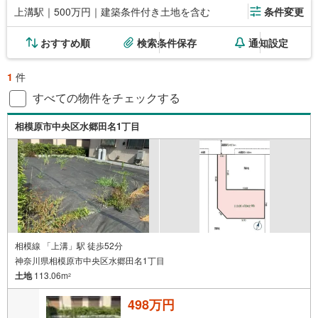
上溝駅｜500万円｜建築条件付き土地を含む
条件変更
おすすめ順
検索条件保存
通知設定
1
件
すべての物件をチェックする
相模原市中央区水郷田名1丁目
相模線 「上溝」駅 徒歩52分
神奈川県相模原市中央区水郷田名1丁目
土地
113.06m
2
498万円