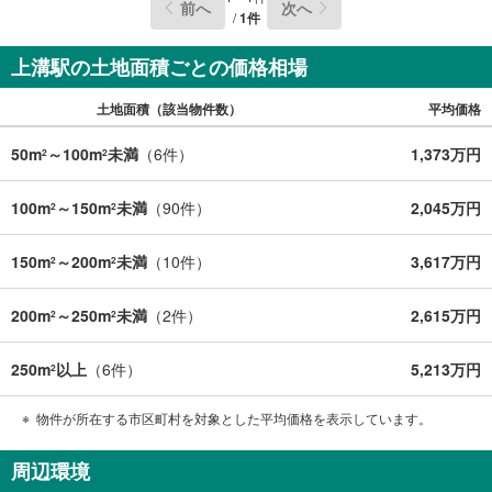
前へ
次へ
/
1
件
上溝駅の土地面積ごとの価格相場
土地面積（該当物件数）
平均価格
50m
～100m
未満
（
6
件）
1,373万円
2
2
100m
～150m
未満
（
90
件）
2,045万円
2
2
150m
～200m
未満
（
10
件）
3,617万円
2
2
200m
～250m
未満
（
2
件）
2,615万円
2
2
250m
以上
（
6
件）
5,213万円
2
物件が所在する市区町村を対象とした平均価格を表示しています。
周辺環境