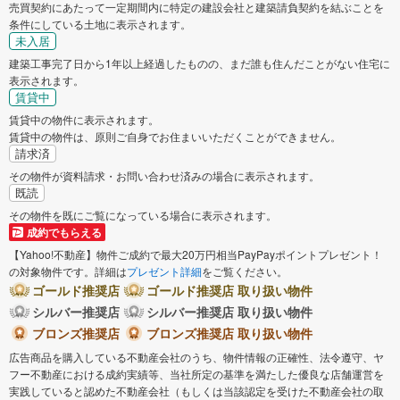
売買契約にあたって一定期間内に特定の建設会社と建築請負契約を結ぶことを
条件にしている土地に表示されます。
未入居
建築工事完了日から1年以上経過したものの、まだ誰も住んだことがない住宅に
表示されます。
賃貸中
賃貸中の物件に表示されます。
賃貸中の物件は、原則ご自身でお住まいいただくことができません。
請求済
その物件が資料請求・お問い合わせ済みの場合に表示されます。
既読
その物件を既にご覧になっている場合に表示されます。
成約でもらえる
【Yahoo!不動産】物件ご成約で最大20万円相当PayPayポイントプレゼント！
の対象物件です。詳細は
プレゼント詳細
をご覧ください。
ゴールド推奨店
ゴールド推奨店 取り扱い物件
シルバー推奨店
シルバー推奨店 取り扱い物件
ブロンズ推奨店
ブロンズ推奨店 取り扱い物件
広告商品を購入している不動産会社のうち、物件情報の正確性、法令遵守、ヤ
フー不動産における成約実績等、当社所定の基準を満たした優良な店舗運営を
実践していると認めた不動産会社（もしくは当該認定を受けた不動産会社の取