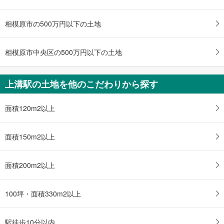
ジ
に
相模原市の500万円以下の土地
保
存
す
相模原市中央区の500万円以下の土地
る
上溝駅の土地を他のこだわりから探す
面積120m2以上
面積150m2以上
面積200m2以上
100坪・面積330m2以上
駅徒歩10分以内