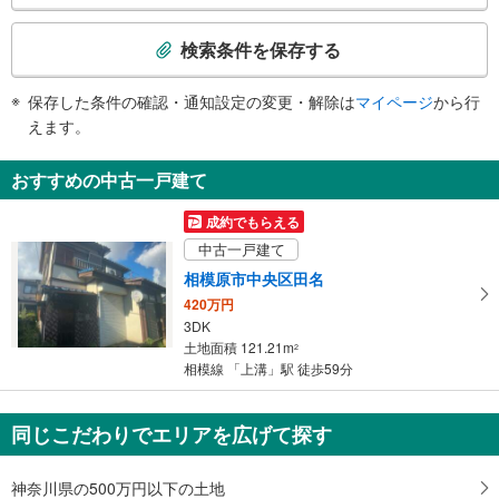
検
・改札内
索
その他
検索条件を保存する
条
・点字運賃表
件
保存した条件の確認・通知設定の変更・解除は
マイページ
から行
で
えます。
通
知
おすすめの中古一戸建て
を
受
成約でもらえる
け
中古一戸建て
取
相模原市中央区田名
る
420万円
・
3DK
条
土地面積 121.21m
2
件
相模線 「上溝」駅 徒歩59分
を
マ
同じこだわりでエリアを広げて探す
イ
ペ
ー
神奈川県の500万円以下の土地