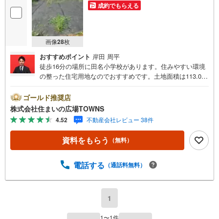
成約でもらえる
画像
28
枚
おすすめポイント
岸田 周平
徒歩16分の場所に田名小学校があります。住みやすい環境
の整った住宅用地なのでおすすめです。土地面積は113.06
平米（公簿）となっています。土地の購入をご検討の方に
お勧めの売地となっています。立地している第一種住居地
ゴールド推奨店
域は、住宅や商業施設、工場などが混在している市街地の
株式会社住まいの広場TOWNS
うち住宅の割合が高い地域です。傾斜地よりも工事費をダ
4.52
不動産会社レビュー 38件
ウンさせやすいのが平坦地です。【年中無休/9:00～21:0
0】人気物件は特にお問い合わせが集中するため、お早めに
資料をもらう
（無料）
お電話下さい。「室内・現地を見学する」ボタンよりご予
約頂くとご見学がスムーズです。■その他、各種ご相談も承
っております。○住宅ローンのご相談○ライフプランのシミ
電話する
（通話料無料）
ュレーション■住まいの広場TOWNSからお客様へ経験豊富
なスタッフが親身になってお客様に合った物件をご紹介さ
せて頂きます！ /他社様掲載物件も併せてご紹介可能ですの
1
でお気軽にお問い合わせ下さい♪駐車場もございますの
で、お車でのお越しも大歓迎です！
1
〜
1
件