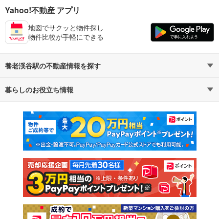
Yahoo!不動産 アプリ
地図でサクッと物件探し
物件比較が手軽にできる
養老渓谷駅の不動産情報を探す
暮らしのお役立ち情報
不動産・住宅
賃貸住宅
マンションカタログ
教えて！住まいの先生
新築マンション
中古マンション
新築一戸建て
中古一戸建て
注文住宅
土地
売却査定