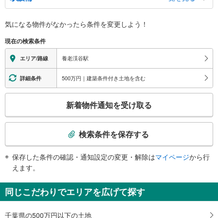
バリアフリー状況
気になる物件がなかったら
条件を変更しよう！
※段差なしでの移動経路
（○：有り △：要駅員設備 ×：無し）
現在の検索条件
地上⇔改札⇔ホーム：○
養老渓谷駅
エリア/路線
500万円｜建築条件付き土地を含む
詳細条件
こ
新着物件通知を受け取る
の
検
索
検索条件を保存する
条
件
保存した条件の確認・通知設定の変更・解除は
マイページ
から行
で
えます。
通
知
同じこだわりでエリアを広げて探す
を
受
千葉県の500万円以下の土地
け