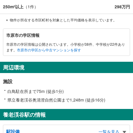
250m
以上
（
1
件）
298万円
2
物件が所在する市区町村を対象とした平均価格を表示しています。
市
市原市の学区情報
原
市原市の学区情報は公開されています。小学校が38件、中学校が22件あり
市
ます。
市原市の学区から中古マンションを探す
に
関
す
周辺環境
る
情
施設
報
白鳥駐在所まで75m (徒歩1分)
県立養老渓谷奥清澄自然公園まで1,248m (徒歩16分)
養老渓谷駅の情報
駅設備
一覧を見る