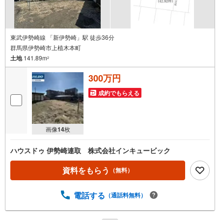
東武伊勢崎線 「新伊勢崎」駅 徒歩36分
群馬県伊勢崎市上植木本町
土地
141.89m
2
300万円
成約でもらえる
画像
14
枚
ハウスドゥ 伊勢崎連取 株式会社インキュービック
資料をもらう
（無料）
電話する
（通話料無料）