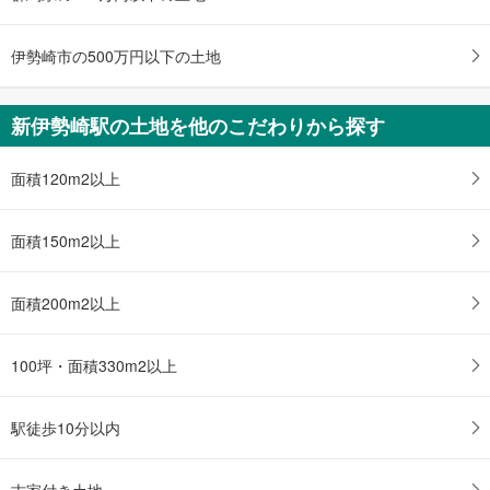
ジ
に
伊勢崎市の500万円以下の土地
保
存
す
新伊勢崎駅の土地を他のこだわりから探す
る
面積120m2以上
面積150m2以上
面積200m2以上
100坪・面積330m2以上
駅徒歩10分以内
古家付き土地