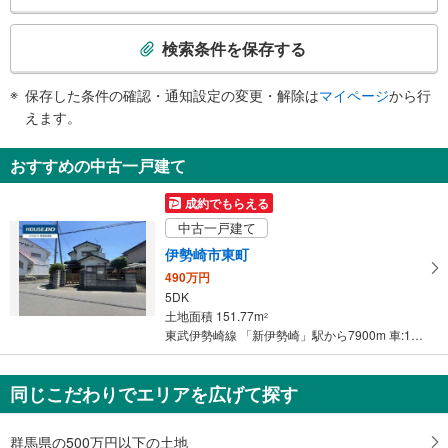
検
・点字テープ（券売機・手すり等）
索
・ＡＥＤ
検索条件を保存する
条
件
保存した条件の確認・通知設定の変更・解除は
マイページ
から行
で
えます。
通
知
おすすめの中古一戸建て
を
受
成約でもらえる
け
中古一戸建て
取
伊勢崎市東町
る
490万円
・
5DK
条
土地面積 151.77m
2
件
東武伊勢崎線 「新伊勢崎」駅から7900m 車:19分
を
マ
同じこだわりでエリアを広げて探す
イ
ペ
ー
群馬県の500万円以下の土地