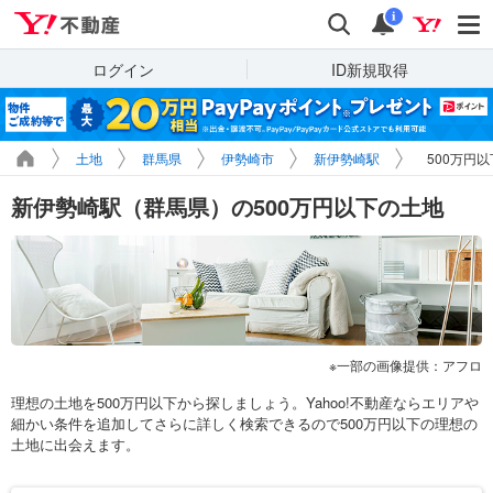
Yahoo!不動産
検索
通知
i
ログイン
ID新規取得
土地
群馬県
伊勢崎市
新伊勢崎駅
500万円
新伊勢崎駅（群馬県）の500万円以下の土地
一部の画像提供：アフロ
理想の土地を500万円以下から探しましょう。Yahoo!不動産ならエリアや
細かい条件を追加してさらに詳しく検索できるので500万円以下の理想の
土地に出会えます。