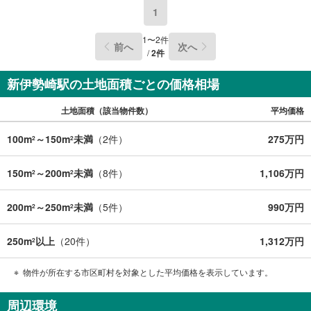
1
1
〜
2
件
前へ
次へ
/
2
件
新伊勢崎駅の土地面積ごとの価格相場
土地面積（該当物件数）
平均価格
100m
～150m
未満
（
2
件）
275万円
2
2
150m
～200m
未満
（
8
件）
1,106万円
2
2
200m
～250m
未満
（
5
件）
990万円
2
2
250m
以上
（
20
件）
1,312万円
2
物件が所在する市区町村を対象とした平均価格を表示しています。
周辺環境