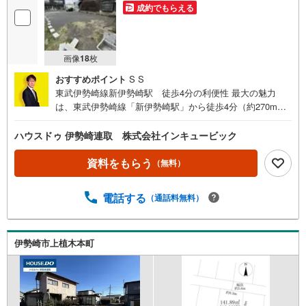
成約でもらえる
画像
18
枚
おすすめポイント
S S
東武伊勢崎線新伊勢崎駅 徒歩4分の利便性 最大の魅力
は、東武伊勢崎線「新伊勢崎駅」から徒歩4分（約270m）
という駅近の立地です また、JR両毛線「伊勢崎駅」へも徒
歩18分（約1、400m）でアクセスでき、2駅利用可能な交通
ハウスドゥ 伊勢崎連取 株式会社インキュービック
利便性を備えています！敷地面積は109.78m2（33.20
坪）。南側公道（幅員約14.4m）と東側公道（幅員約2.4
資料をもらう
（無料）
m）に面した、日当たり・開放感ともに良好な角地です 用
途地域は「近隣商業地域」に属し、建ぺい率80％、容積率2
電話する
（通話料無料）
00％と土地を有効に活用いただけます。建築条件はござい
ませんので、お好きなハウスメーカーや工務店での建築が
可能です。駅に近いため、住宅用地のほか駐車場用地とし
ての活用も適しています 周辺には、セブン・イレブン新伊
伊勢崎市上植木本町
勢崎駅前店（徒歩7分） 、とりせん平和町店（徒歩8分）
、群馬銀行伊勢崎支店（徒歩5分） など、生活に必要な施
設が徒歩圏内に充実しています