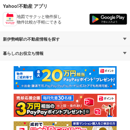
Yahoo!不動産 アプリ
地図でサクッと物件探し
物件比較が手軽にできる
新伊勢崎駅の不動産情報を探す
暮らしのお役立ち情報
不動産・住宅
賃貸住宅
マンションカタログ
教えて！住まいの先生
新築マンション
中古マンション
新築一戸建て
中古一戸建て
注文住宅
土地
売却査定