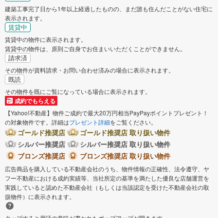
建築工事完了日から1年以上経過したものの、まだ誰も住んだことがない住宅に
表示されます。
賃貸中
賃貸中の物件に表示されます。
賃貸中の物件は、原則ご自身でお住まいいただくことができません。
請求済
その物件が資料請求・お問い合わせ済みの場合に表示されます。
既読
その物件を既にご覧になっている場合に表示されます。
成約でもらえる
【Yahoo!不動産】物件ご成約で最大20万円相当PayPayポイントプレゼント！
の対象物件です。詳細は
プレゼント詳細
をご覧ください。
ゴールド推奨店
ゴールド推奨店 取り扱い物件
シルバー推奨店
シルバー推奨店 取り扱い物件
ブロンズ推奨店
ブロンズ推奨店 取り扱い物件
広告商品を購入している不動産会社のうち、物件情報の正確性、法令遵守、ヤ
フー不動産における成約実績等、当社所定の基準を満たした優良な店舗運営を
実践していると認めた不動産会社（もしくは当該認定を受けた不動産会社の取
扱物件）に表示されます。
タップすると用語の意味が書かれたポップアップが開きます。