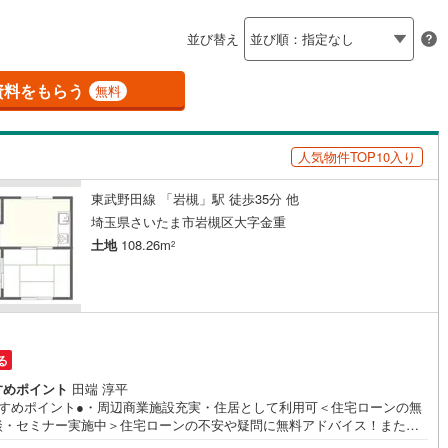
島根
岡山
広島
山口
釜石線
(
0
)
ン内見(相談)可
（
1
）
IT重説可
（
0
）
)
(
3
)
(
3
)
(
1
)
(
0
)
(
0
)
(
0
)
並び替え
花輪線
(
1
)
香川
愛媛
高知
保存した条件を見る
磐越東線
(
0
)
資料をもらう
ン対応とは？
無料
佐賀
長崎
熊本
大分
陸羽東線
(
13
)
人気物件TOP10入り
14
)
米坂線
(
0
)
東武野田線 「岩槻」駅 徒歩35分 他
五能線
(
0
)
この条件で検索する
この条件で検索する
この条件で検索する
この条件で検索する
この条件で検索する
この条件で検索する
市区町村以下を選択
市区町村を選択す
駅を選択する
埼玉県さいたま市岩槻区大字金重
2
)
白新線
(
0
)
土地
108.26m
2
越後線
(
2
)
ライン（宇都宮～逗子）
湘南新宿ライン（前橋～小田原）
(
22
)
る
5
)
内房線
(
49
)
すめポイント
田端 淳平
)
鹿島線
(
1
)
すすめポイント●・周辺商業施設充実・住居として利用可＜住宅ローンの無
談・セミナー実施中＞住宅ローンの不安や疑問に無料アドバイス！また、
ベーションのセミナーやイベントを実施しております。個別相談会も随時
3
)
東海道本線
(
12
)