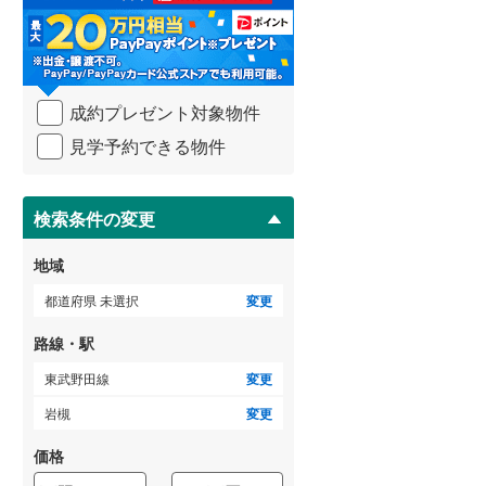
る
・
武蔵野線
(
6
)
条
件
横須賀線
(
1
)
を
成約プレゼント対象物件
マ
青梅線
(
2
)
イ
見学予約できる物件
ペ
小海線
(
15
)
ー
ジ
京浜東北線
(
1
)
に
検索条件の変更
総武線
(
2
)
保
存
地域
御殿場線
(
7
)
す
る
都道府県 未選択
変更
中央本線（JR東海）
(
49
)
路線・駅
太多線
(
30
)
東武野田線
変更
名松線
(
4
)
岩槻
変更
東海道本線（JR西日本）
(
19
)
価格
小浜線
(
3
)