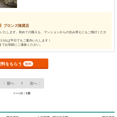
4
)
七尾線
(
1
)
高山本線（JR西日本）
(
1
)
ブロンズ推奨店
JR西日本）
(
50
)
湖西線
(
161
)
いたします。初めての購入も、マンションからの住み替えにもご検討くださ
福知山線
(
44
)
だければ平日でもご案内いたします！
店までお気軽にご連絡ください。
22
)
播但線
(
47
)
)
津山線
(
1
)
資料をもらう
無料
伯備線
(
4
)
)
呉線
(
11
)
前へ
1
次へ
山口線
(
1
)
1
〜
1
件 /
1
件
0
)
美祢線
(
0
)
因美線
(
4
)
草津線
(
51
)