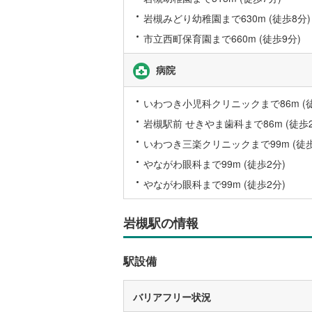
岩槻みどり幼稚園まで630m (徒歩8分)
名古屋市
市立西町保育園まで660m (徒歩9分)
名古屋市
病院
京都市営
OsakaMe
いわつき小児科クリニックまで86m (徒
岩槻駅前 せきやま歯科まで86m (徒歩2
OsakaMe
いわつき三楽クリニックまで99m (徒歩
OsakaMe
やながわ眼科まで99m (徒歩2分)
福岡市地
やながわ眼科まで99m (徒歩2分)
私鉄・その他
札幌市電
(
岩槻駅の情報
道南いさ
駅設備
阿武隈急
秋田内陸
バリアフリー状況