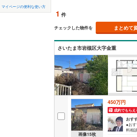
中国
鳥取
北上線
(
0
)
マイページの便利な使い方
藤の牛島
オンライ
1
(
5
)
(
1
件
山田線
(
3
)
(
4
)
四国
徳島
大湊線
(
0
)
まとめて
オンライ
チェックした物件を
九州・沖縄
福岡
只見線
(
1
)
さいたま市岩槻区大字金重
奥羽本線
(
男鹿線
(
0
)
0
0
0
0
0
0
該当物件
該当物件
該当物件
該当物件
該当物件
該当物件
件
件
件
件
件
件
羽越本線
(
飯山線
(
0
)
湘南新宿
450万円
(
34
)
成約でもらえ
外房線
(
55
おす
成田線
(
62
●お
料相
画像
15
枚
リノ
東金線
(
24