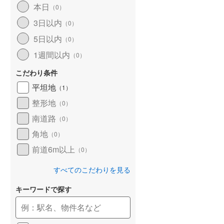
本日
（
0
）
和歌山線
(
35
)
3日以内
（
0
）
東西線
(
0
)
5日以内
（
0
）
予讃線
(
17
)
1週間以内
（
0
）
高徳線
(
6
)
こだわり条件
牟岐線
(
1
)
平坦地
（
1
）
整形地
（
0
）
山陽本線（JR九州）
(
3
)
南道路
（
0
）
篠栗線
(
6
)
角地
（
0
）
指宿枕崎線
(
45
)
前道6m以上
（
0
）
筑肥線
(
2
)
すべてのこだわりを見る
久大本線
(
10
)
キーワードで探す
日田彦山線
(
6
)
筑豊本線
(
18
)