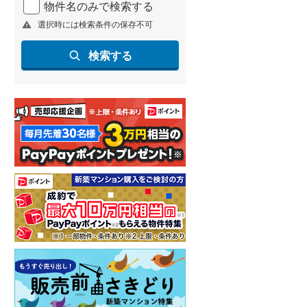
物件名のみで検索する
北海道新幹線
(
1
)
選択時には検索条件の保存不可
山形新幹線
(
12
)
検索する
東海道新幹線
(
13
)
九州新幹線
(
22
)
札幌市営地下鉄東豊線
(
1
)
東京メトロ銀座線
(
0
)
東京メトロ日比谷線
(
0
)
東京メトロ有楽町線
(
1
)
東京メトロ副都心線
(
1
)
都営新宿線
(
0
)
横浜市営地下鉄グリーンライン
(
0
)