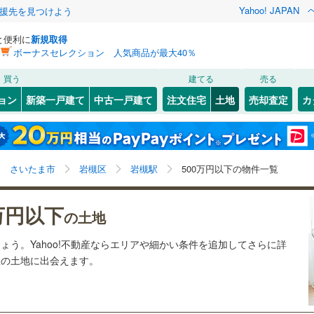
Yahoo! JAPAN
援先を見つけよう
と便利に
新規取得
ボーナスセレクション 人気商品が最大40％
検索条件を保存しました
買う
建てる
売る
13
)
札沼線
(
1
)
建ち方、日当たり
ョン
新築一戸建て
中古一戸建て
注文住宅
土地
売却査定
カ
この検索条件の新着物件通知は、
マイページ
から設定できます。
室蘭本線
(
4
)
以上
（
0
）
角地
（
0
）
岩手
宮城
秋田
山形
11
)
富良野線
(
0
)
鎌ケ谷
新鎌ケ谷
)
(
0
)
(
1
)
(
0
)
(
0
)
1
）
整形地
（
0
）
(
1
)
(
1
)
岩槻駅、500万円、建築条件付き土地を含む
神奈川
埼玉
千葉
茨城
0
)
釧網本線
(
0
)
さいたま市
岩槻区
岩槻駅
500万円以下の物件一覧
契約、入居関連など
2
)
水郡線
(
20
)
長野
富山
石川
福井
万円以下
（
0
）
第一種低層住居専用地域
（
0
）
の土地
)
(
1
)
(
2
)
(
0
)
(
0
)
(
0
)
(
0
)
)
上越線
(
12
)
閉じる
閉じる
お気に入りリストを見る
お気に入りリストを見る
閉じる
閉じる
岐阜
静岡
三重
ょう。Yahoo!不動産ならエリアや細かい条件を追加してさらに詳
検索条件を保存する
)
水戸線
(
4
)
想の土地に出会えます。
仙山線
(
11
)
マイページ
駅が始発駅
（
0
）
海まで2km以内
（
0
）
兵庫
京都
滋賀
奈良
)
気仙沼線
(
1
)
応