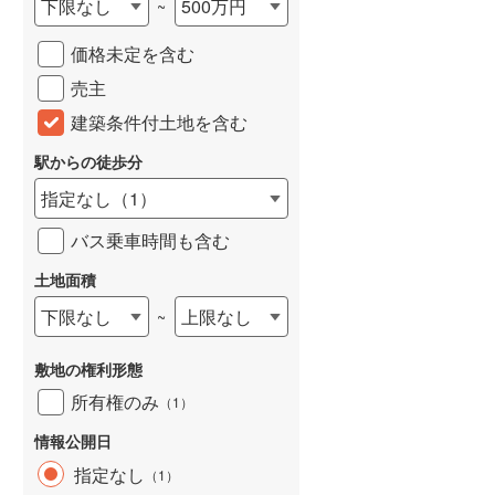
下限なし
500万円
~
城端線
(
0
)
価格未定を含む
関西本線（JR西日本）
(
110
)
売主
大阪環状線
(
2
)
建築条件付土地を含む
山陽本線（JR西日本）
(
82
)
駅からの徒歩分
姫新線
(
47
)
指定なし
（
1
）
吉備線
(
2
)
バス乗車時間も含む
芸備線
(
6
)
土地面積
下限なし
上限なし
~
可部線
(
9
)
宇部線
(
0
)
敷地の権利形態
山陰本線
(
114
)
所有権のみ
（
1
）
境線
(
5
)
情報公開日
指定なし
（
1
）
奈良線
(
1
)