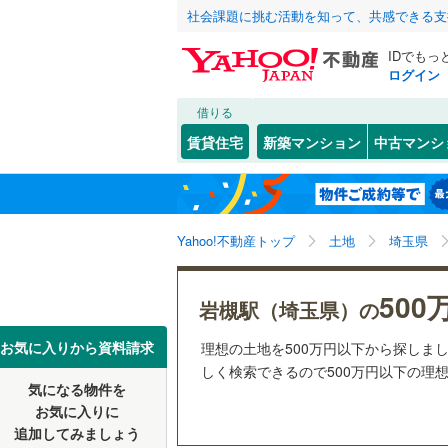
社会課題に挑む活動を知って、共感できる支
IDでもっ
ログイン
借りる
北海道
JR
北海道
函館本線
(
こだわり条件
配置、向き、
賃貸住宅
新築マンション
中古マンシ
石勝線
(
0
)
前道6m
東北
青森
根室本線
(
(
0
)
(
0
)
(
0
平坦地
（
関東
東京
石北本線
(
Yahoo!不動産トップ
土地
埼玉県
販売、価格、
常磐線
(
18
信越・北陸
新潟
500
更地渡し
岩槻駅（埼玉県）の
流山おおたかの森
(
0
)
(
0
高崎線
(
20
東海
愛知
お気に入りから資料請求
理想の土地を500万円以下から探しまし
立地
両毛線
(
57
しく検索できるので500万円以下の理
烏山線
(
4
)
気になる物件を
最寄りの
近畿
大阪
(
0
)
お気に入りに
石巻線
(
20
追加してみましょう
オンライン対