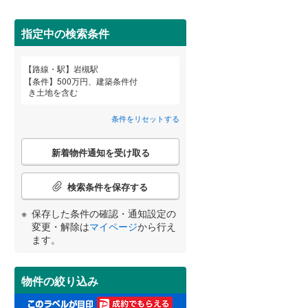
田沢湖線
(
2
)
(
0
)
(
0
)
指定中の検索条件
八戸線
(
0
)
磐越西線
(
0
)
詳しく見る
路線・駅
岩槻駅
宮崎
鹿児島
沖縄
条件
500万円、建築条件付
陸羽西線
(
1
)
き土地を含む
左沢線
(
5
)
条件をリセットする
津軽線
(
3
)
こ
する
る
条件をリセットする
条件をリセットする
条件をリセットする
条件をリセットする
条件をリセットする
条件をリセットする
新着物件通知を受け取る
の
信越本線
(
6
)
検
索
検索条件を保存する
弥彦線
(
0
)
条
件
保存した条件の確認・通知設定の
総武本線
(
393
)
で
変更・解除は
マイページ
から行え
通
ます。
知
京葉線
(
0
)
を
受
久留里線
(
4
)
物件の絞り込み
け
取
山手線
(
0
)