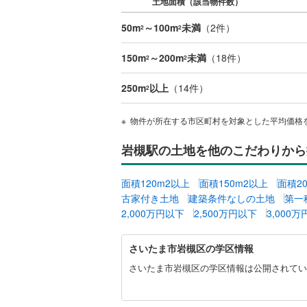
土地面積（該当物件数）
桜井線
(
8
)
50m
～100m
未満
（
2
件）
2
2
阪和線
(
20
150m
～200m
未満
（
18
件）
2
2
おおさか
250m
以上
（
14
件）
2
内子線
(
0
)
鳴門線
(
0
)
物件が所在する市区町村を対象とした平均価格
土讃線
(
10
岩槻駅の土地を他のこだわりから
鹿児島本
面積120m2以上
面積150m2以上
面積2
三角線
(
0
)
古家付き土地
建築条件なしの土地
第一
2,000万円以下
2,500万円以下
3,000
長崎本線
(
さ
佐世保線
(
さいたま市岩槻区の学区情報
い
た
さいたま市岩槻区の学区情報は公開されてい
豊肥本線
(
ま
市
日南線
(
3
)
岩