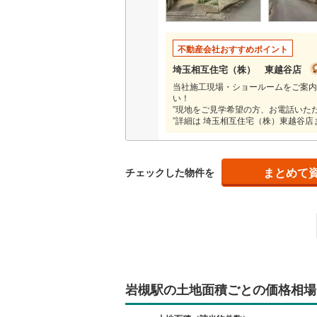
越美北線
(
氷見線
(
1
)
不動産会社おすすめポイント
埼玉相互住宅（株） 東越谷店
紀勢本線（
当社施工現場・ショールームをご案内
い！
桜島線
(
0
)
”現地をご見学希望の方、お電話いた
”詳細は 埼玉相互住宅（株）東越谷
加古川線
(
赤穂線
(
13
まとめて
チェックした物件を
宇野線
(
0
)
福塩線
(
16
岩徳線
(
0
)
小野田線
(
舞鶴線
(
0
)
岩槻駅の土地面積ごとの価格相場
木次線
(
1
)