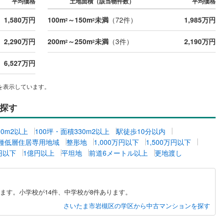
平均価格
土地面積（該当物件数）
平均価格
片町線
(
3
)
1,580万円
100m
～150m
未満
（
72
件）
1,985万円
2
2
)
関西空港線
(
1
)
2,290万円
200m
～250m
未満
（
3
件）
2,190万円
2
2
東線
(
1
)
本四備讃線
(
0
)
6,527万円
予土線
(
0
)
徳島線
(
1
)
を表示しています。
)
土讃線
(
2
)
探す
線
(
113
)
香椎線
(
0
)
00m2以上
100坪・面積330m2以上
駅徒歩10分以内
肥薩線
(
0
)
種低層住居専用地域
整形地
1,000万円以下
1,500万円以下
万円以下
1億円以上
平坦地
前道6メートル以上
更地渡し
4
)
唐津線
(
0
)
0
)
大村線
(
1
)
ます。小学校が14件、中学校が8件あります。
3
)
日豊本線
(
72
)
さいたま市岩槻区の学区から中古マンションを探す
吉都線
(
0
)