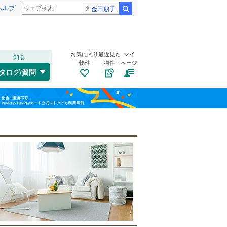
ヘルプ
金田朋子
検索
お気に入り
最近見た
マイ
知る
物件
物件
ページ
千歳線
(
0
)
タログ/質問
日高本線
(
0
)
南道路
（
0
）
福島
宗谷本線
(
0
)
(
0
)
(
0
)
(
2
)
古家あり
（
1
）
栃木
群馬
山梨
東北本線
(
135
)
川越線
(
5
)
(
0
)
(
4
)
(
4
)
吾妻線
(
25
)
日光線
(
20
)
仙石線
(
28
)
小学校まで1km以内
（
0
）
和歌山
大船渡線
(
0
)