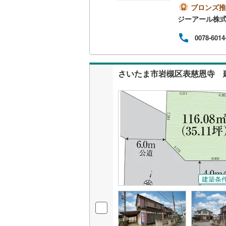
承っ
ブロンズ推
ムを
南武線
(
1
)
ジーアール株
まい
ーム
横浜線
(
29
0078-6014
相模線
(
31
五日市線
(
さいたま市岩槻区表慈恩寺 
篠ノ井線
(
常磐線（
伊東線
(
10
身延線
(
47
武豊線
(
1
)
建築条
関西本線（
参宮線
(
3
)
大糸線（J