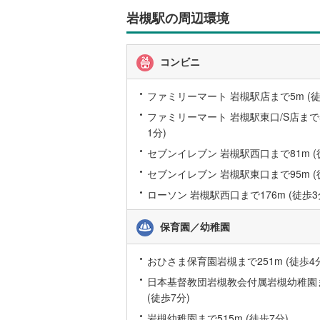
槻
後藤寺線
(
岩槻駅の周辺環境
区
に
東北新幹
関
コンビニ
す
秋田新幹
る
山陽新幹
情
ファミリーマート 岩槻駅店まで5m (徒
報
ファミリーマート 岩槻駅東口/S店まで5
西九州新
1分)
セブンイレブン 岩槻駅西口まで81m (
地下鉄
札幌市営
セブンイレブン 岩槻駅東口まで95m (
仙台市地
ローソン 岩槻駅西口まで176m (徒歩3
東京メト
保育園／幼稚園
東京メト
おひさま保育園岩槻まで251m (徒歩4
東京メト
日本基督教団岩槻教会付属岩槻幼稚園ま
都営浅草
(徒歩7分)
都営大江
岩槻幼稚園まで515m (徒歩7分)