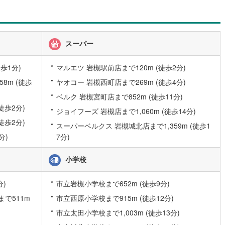
7
)
宮崎空港線
(
0
)
線
(
47
)
上越新幹線
(
6
)
スーパー
線
(
15
)
北陸新幹線
(
46
)
線
(
36
)
北陸新幹線（JR西日本）
(
4
)
歩1分)
マルエツ 岩槻駅前店まで120m (徒歩2分)
8m (徒歩
ヤオコー 岩槻西町店まで269m (徒歩4分)
幹線
(
0
)
ベルク 岩槻宮町店まで852m (徒歩11分)
徒歩2分)
ジョイフーズ 岩槻店まで1,060m (徒歩14分)
地下鉄南北線
(
3
)
札幌市営地下鉄東西線
(
0
)
徒歩2分)
スーパーベルクス 岩槻城北店まで1,359m (徒歩1
下鉄南北線
(
14
)
仙台市地下鉄東西線
(
7
)
分)
7分)
ロ丸ノ内線
(
0
)
東京メトロ丸ノ内方南支線
(
0
)
小学校
ロ東西線
(
0
)
東京メトロ千代田線
(
0
)
分)
市立岩槻小学校まで652m (徒歩9分)
ロ半蔵門線
(
0
)
東京メトロ南北線
(
0
)
で511m
市立西原小学校まで915m (徒歩12分)
線
(
0
)
都営三田線
(
0
)
市立太田小学校まで1,003m (徒歩13分)
戸線
(
0
)
横浜市営地下鉄ブルーライン
(
0
)