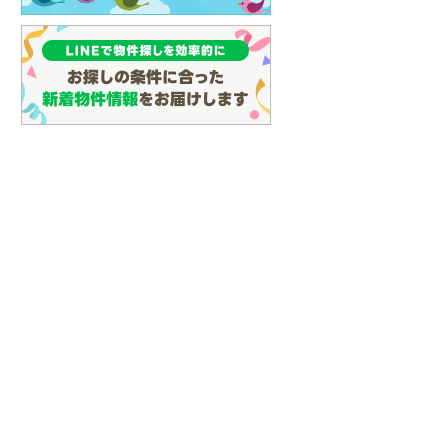
名古屋市営地下鉄鶴舞線
(
1
)
名古屋市営地下鉄名港線
(
0
)
OsakaMetro長堀鶴見緑地線
(
1
)
OsakaMetro谷町線
(
3
)
OsakaMetro千日前線
(
0
)
神戸市営地下鉄海岸線
(
0
)
福岡市地下鉄七隈線
(
3
)
函館市電宝来・谷地頭線
(
0
)
真岡鐵道
(
1
)
山形鉄道フラワー長井線
(
0
)
えちごトキめき鉄道妙高はねうまラ
イン
(
0
)