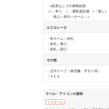
※段差なしでの移動経路
いすみ鉄
（○：有り △：要駅員設備 ×：無し）
IGRいわ
地上⇔改札⇔ホーム：○
弘南鉄道
エスカレータ
由利高原
・各ホーム⇔改札
長野電鉄
・改札⇔東口
・改札⇔西口
宇都宮ラ
その他
鹿島臨海
小湊鐵道
(
・点字テープ（券売機・手すり等）
・ＡＥＤ
上毛電気
流鉄流山
ラベル・アイコンの意味
京成本線
(
リフォーム
京成金町