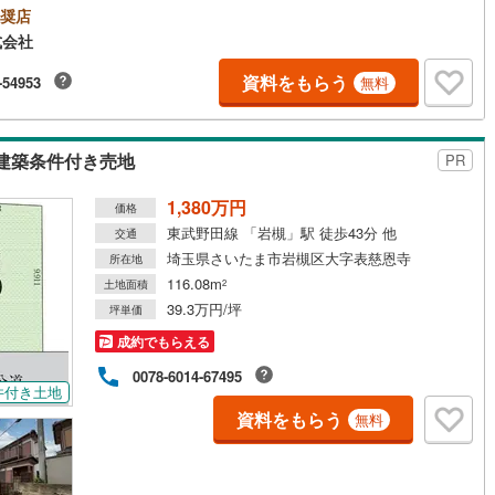
ております！＜体験型ショールーム完備＞内装をメインとしたショールー
奨店
さいたま市にオープン。壁紙や床材、最新アイテムの体験コーナーなど住
鶴見線
(
0
)
式会社
づくりのお役に立てる空間となっております。キッズスペース・ベビール
完備
)
根岸線
(
1
)
資料をもらう
-54953
無料
)
中央本線（JR東日本）
(
68
)
1
)
八高線
(
20
)
建築条件付き売地
PR
0
)
大糸線（JR東日本）
(
2
)
1,380万円
価格
東武野田線 「岩槻」駅 徒歩43分 他
交通
各駅停車）
(
4
)
埼京線
(
0
)
埼玉県さいたま市岩槻区大字表慈恩寺
所在地
)
東海道本線（JR東海）
(
60
)
116.08m
土地面積
2
39.3万円/坪
坪単価
)
飯田線
(
14
)
成約でもらえる
高山本線（JR東海）
(
9
)
0078-6014-67495
件付き土地
JR東海）
(
6
)
紀勢本線（JR東海）
(
2
)
資料をもらう
無料
博多南線
(
2
)
R西日本）
(
1
)
北陸本線
(
21
)