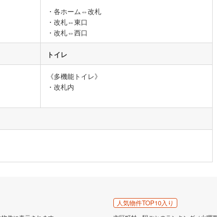
・各ホーム⇔改札
道
(
7
)
北越急行ほくほく線
(
1
)
・改札⇔東口
て銀河鉄道
(
1
)
青い森鉄道
(
5
)
・改札⇔西口
弘南線
(
0
)
弘南鉄道大鰐線
(
0
)
トイレ
鉄道鳥海山ろく線
(
1
)
福島交通飯坂線
(
3
)
《多機能トイレ》
長野線
(
1
)
上田電鉄別所線
(
2
)
・改札内
イトレール
(
5
)
関東鉄道竜ケ崎線
(
2
)
鉄道大洗鹿島線
(
49
)
ひたちなか海浜鉄道湊線
(
2
)
29
)
千葉都市モノレール
(
3
)
鉄道上毛線
(
21
)
秩父鉄道
(
14
)
線
(
0
)
つくばエクスプレス
(
2
)
29
)
京成押上線
(
0
)
人気物件TOP10入り
線
(
0
)
京成千原線
(
1
)