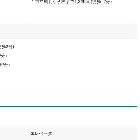
市立城北小学校まで1,329m (徒歩17分)
営地下鉄東山線
(
0
)
名古屋市営地下鉄名城線
(
0
)
営地下鉄桜通線
(
0
)
名古屋市営地下鉄上飯田線
(
0
)
地下鉄烏丸線
(
2
)
京都市営地下鉄東西線
(
2
)
tro今里筋線
(
0
)
OsakaMetro御堂筋線
(
2
)
歩2分)
分)
tro四つ橋線
(
1
)
OsakaMetro中央線
(
0
)
2分)
tro堺筋線
(
0
)
神戸市営地下鉄西神・山手線
(
1
)
下鉄空港線
(
1
)
福岡市地下鉄箱崎線
(
0
)
0
)
函館市電
(
0
)
りび鉄道
(
0
)
わたらせ渓谷鐵道
(
8
)
行
(
10
)
会津鉄道
(
1
)
縦貫鉄道
(
0
)
しなの鉄道北しなの線
(
1
)
エレベータ