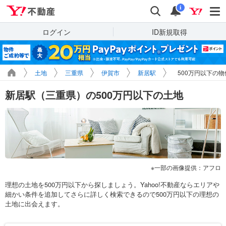
Yahoo!不動産
検索
通知
i
ログイン
ID新規取得
土地
三重県
伊賀市
新居駅
500万円以下の
新居駅（三重県）の500万円以下の土地
一部の画像提供：アフロ
理想の土地を500万円以下から探しましょう。Yahoo!不動産ならエリアや
細かい条件を追加してさらに詳しく検索できるので500万円以下の理想の
土地に出会えます。