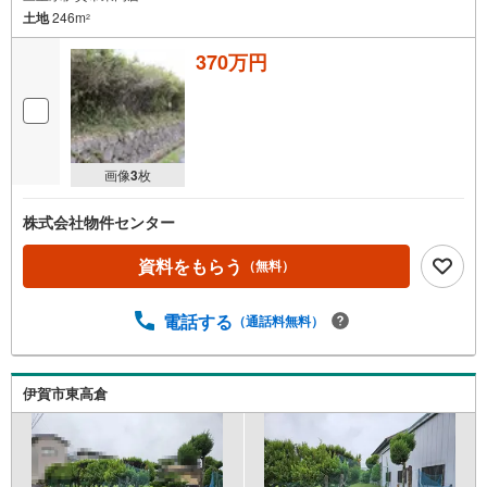
土地
246m
2
370万円
画像
3
枚
株式会社物件センター
資料をもらう
（無料）
電話する
（通話料無料）
伊賀市東高倉