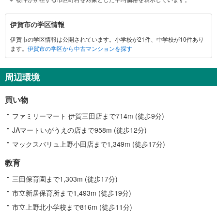
伊
伊賀市の学区情報
賀
伊賀市の学区情報は公開されています。小学校が21件、中学校が10件あり
市
ます。
伊賀市の学区から中古マンションを探す
に
関
す
周辺環境
る
情
買い物
報
ファミリーマート 伊賀三田店まで714m (徒歩9分)
JAマートいがうえの店まで958m (徒歩12分)
マックスバリュ上野小田店まで1,349m (徒歩17分)
教育
三田保育園まで1,303m (徒歩17分)
市立新居保育所まで1,493m (徒歩19分)
市立上野北小学校まで816m (徒歩11分)