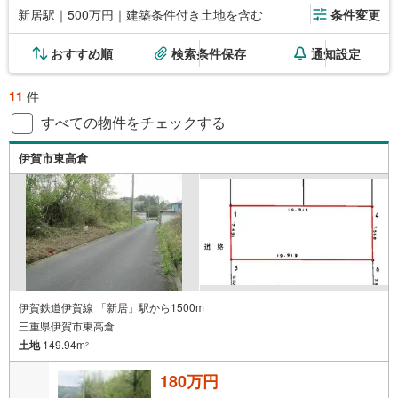
新居駅｜500万円｜建築条件付き土地を含む
条件変更
おすすめ順
検索条件保存
通知設定
11
件
すべての物件をチェックする
伊賀市東高倉
伊賀鉄道伊賀線 「新居」駅から1500m
三重県伊賀市東高倉
土地
149.94m
2
180万円