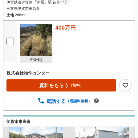
伊賀鉄道伊賀線 「新居」駅 徒歩17分
三重県伊賀市東高倉
土地
288m
2
400万円
画像
4
枚
株式会社物件センター
資料をもらう
（無料）
電話する
（通話料無料）
伊賀市東高倉