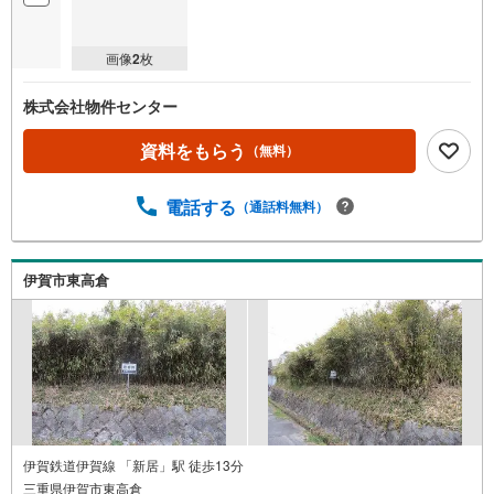
画像
2
枚
株式会社物件センター
資料をもらう
（無料）
電話する
（通話料無料）
伊賀市東高倉
伊賀鉄道伊賀線 「新居」駅 徒歩13分
三重県伊賀市東高倉