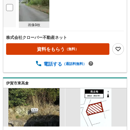
画像
3
枚
株式会社クローバー不動産ネット
資料をもらう
（無料）
電話する
（通話料無料）
伊賀市東高倉