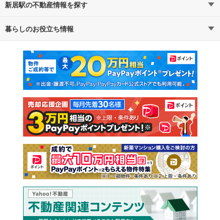
新居駅の不動産情報を探す
暮らしのお役立ち情報
不動産・住宅
賃貸住宅
マンションカタログ
教えて！住まいの先生
新築マンション
中古マンション
新築一戸建て
中古一戸建て
注文住宅
土地
売却査定