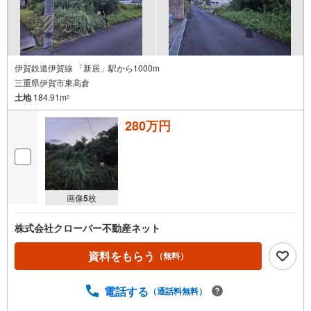
伊賀鉄道伊賀線 「新居」駅から1000m
三重県伊賀市東高倉
土地
184.91m
2
280万円
画像
5
枚
株式会社クローバー不動産ネット
資料をもらう
（無料）
電話する
（通話料無料）