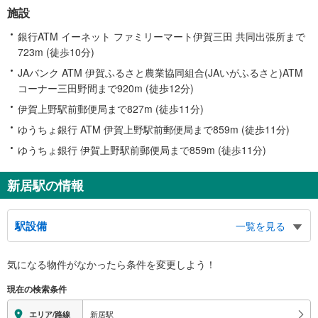
施設
銀行ATM イーネット ファミリーマート伊賀三田 共同出張所まで
723m (徒歩10分)
JAバンク ATM 伊賀ふるさと農業協同組合(JAいがふるさと)ATM
コーナー三田野間まで920m (徒歩12分)
伊賀上野駅前郵便局まで827m (徒歩11分)
ゆうちょ銀行 ATM 伊賀上野駅前郵便局まで859m (徒歩11分)
ゆうちょ銀行 伊賀上野駅前郵便局まで859m (徒歩11分)
新居駅の情報
駅設備
一覧を見る
バリアフリー状況
気になる物件がなかったら
条件を変更しよう！
※段差なしでの移動経路
（○：有り △：要駅員設備 ×：無し）
現在の検索条件
地上⇔改札：○
改札⇔ホーム：○
新居駅
エリア/路線