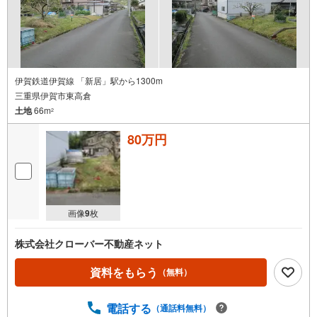
伊賀鉄道伊賀線 「新居」駅から1300m
三重県伊賀市東高倉
土地
66m
2
80万円
画像
9
枚
株式会社クローバー不動産ネット
資料をもらう
（無料）
電話する
（通話料無料）