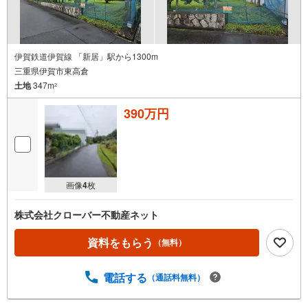
伊賀鉄道伊賀線 「新居」駅から1300m
三重県伊賀市東高倉
土地
347m
2
390万円
画像
4
枚
株式会社クローバー不動産ネット
資料をもらう
（無料）
電話する
（通話料無料）