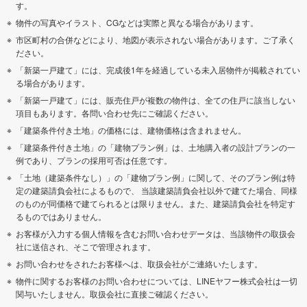
す。
物件の写真やイラスト、CGなどは実際と異なる場合があります。
市区町村の合併などにより、地図が表示されない場合があります。ご了承く
ださい。
「新築一戸建て」には、完成後1年を経過している未入居物件が掲載されてい
る場合があります。
「新築一戸建て」には、販売住戸が複数の物件は、全ての住戸に該当しない
項目もあります。各問い合わせ先にご確認ください。
「建築条件付き土地」の価格には、建物価格は含まれません。
「建築条件付き土地」の「建物プラン例」は、土地購入者の設計プランの一
例であり、プランの採用可否は任意です。
「土地（建築条件なし）」の「建物プラン例」に関して、そのプラン例は特
定の建築請負会社によるもので、 当該建築請負会社以外で建てた場合、同様
のものが同価格で建てられるとは限りません。また、建築請負会社を特定す
るものではありません。
お客様が入力する個人情報を含むお問い合わせデータは、当該物件の取扱会
社に送信され、そこで管理されます。
お問い合わせをされたお客様へは、取扱会社がご連絡いたします。
物件に関するお客様のお問い合わせについては、LINEヤフー株式会社は一切
関与いたしません。取扱会社に直接ご確認ください。