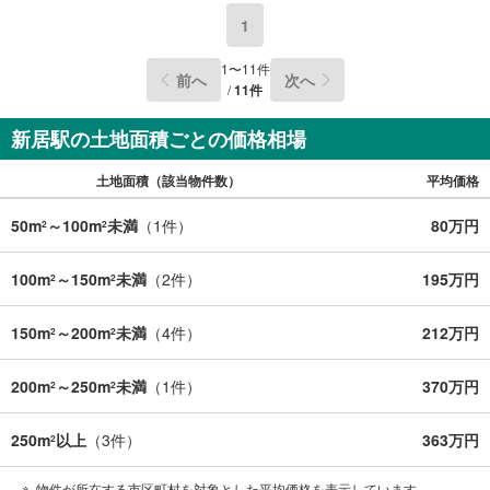
1
1
〜
11
件
前へ
次へ
/
11
件
新居駅の土地面積ごとの価格相場
土地面積（該当物件数）
平均価格
50m
～100m
未満
（
1
件）
80万円
2
2
100m
～150m
未満
（
2
件）
195万円
2
2
150m
～200m
未満
（
4
件）
212万円
2
2
200m
～250m
未満
（
1
件）
370万円
2
2
250m
以上
（
3
件）
363万円
2
物件が所在する市区町村を対象とした平均価格を表示しています。