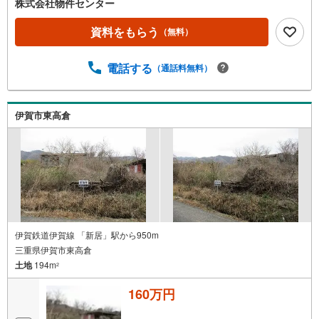
株式会社物件センター
資料をもらう
（無料）
電話する
（通話料無料）
伊賀市東高倉
伊賀鉄道伊賀線 「新居」駅から950m
三重県伊賀市東高倉
土地
194m
2
160万円