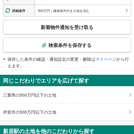
（※一部の経路：×）
500万円｜建築条件付き土地を含む
詳細条件
こ
新着物件通知を受け取る
の
検
索
検索条件を保存する
条
件
保存した条件の確認・通知設定の変更・解除は
マイページ
から行
で
えます。
通
知
同じこだわりでエリアを広げて探す
を
受
三重県の500万円以下の土地
け
取
る
伊賀市の500万円以下の土地
・
条
件
新居駅の土地を他のこだわりから探す