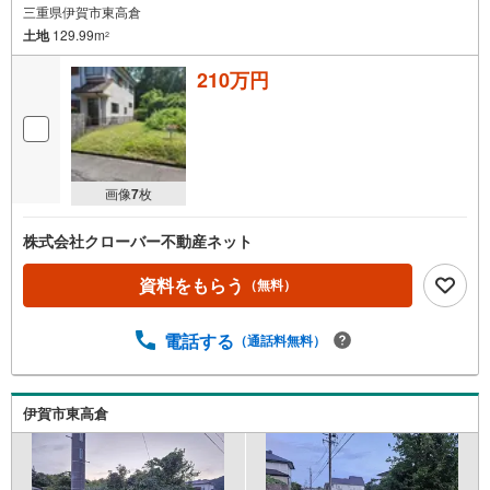
三重県伊賀市東高倉
土地
129.99m
2
210万円
画像
7
枚
株式会社クローバー不動産ネット
資料をもらう
（無料）
電話する
（通話料無料）
伊賀市東高倉