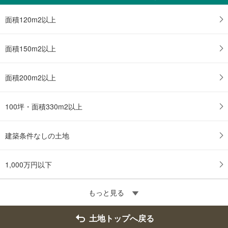
を
マ
面積120m2以上
イ
ペ
ー
面積150m2以上
ジ
に
面積200m2以上
保
存
す
100坪・面積330m2以上
る
建築条件なしの土地
1,000万円以下
もっと見る
土地トップへ戻る