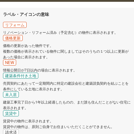
ラベル・アイコンの意味
リフォーム
リノベーション・リフォーム済み（予定含む）の物件に表示されます。
価格更新
価格の更新があった物件です。
複数の価格が表示されている物件に関しましてはそのうちの１つ以上に更新が
あった場合に表示されます。
NEW
情報公開日が7日以内の場合に表示されます。
建築条件付き土地
売買契約にあたって一定期間内に特定の建設会社と建築請負契約を結ぶことを
条件にしている土地に表示されます。
未入居
建築工事完了日から1年以上経過したものの、まだ誰も住んだことがない住宅に
表示されます。
賃貸中
賃貸中の物件に表示されます。
賃貸中の物件は、原則ご自身でお住まいいただくことができません。
請求済