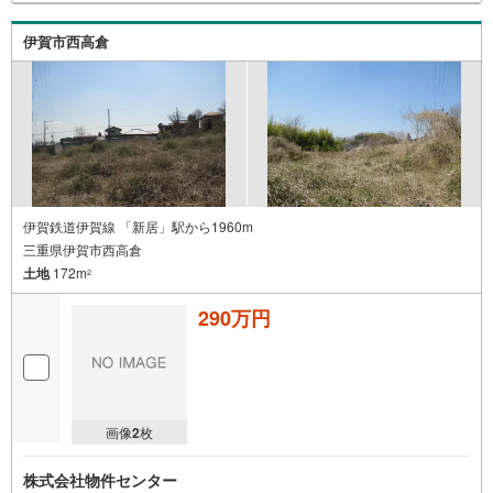
伊賀市西高倉
伊賀鉄道伊賀線 「新居」駅から1960m
三重県伊賀市西高倉
土地
172m
2
290万円
画像
2
枚
株式会社物件センター