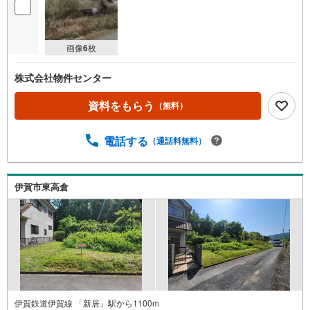
画像
6
枚
株式会社物件センター
資料をもらう
（無料）
電話する
（通話料無料）
伊賀市東高倉
伊賀鉄道伊賀線 「新居」駅から1100m