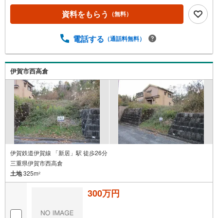
資料をもらう
（無料）
電話する
（通話料無料）
伊賀市西高倉
伊賀鉄道伊賀線 「新居」駅 徒歩26分
三重県伊賀市西高倉
土地
325m
2
300万円