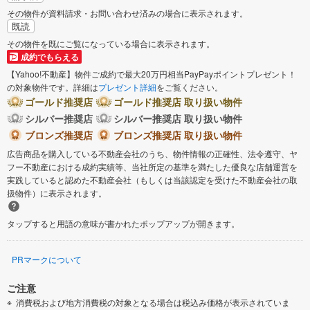
その物件が資料請求・お問い合わせ済みの場合に表示されます。
既読
その物件を既にご覧になっている場合に表示されます。
成約でもらえる
【Yahoo!不動産】物件ご成約で最大20万円相当PayPayポイントプレゼント！
の対象物件です。詳細は
プレゼント詳細
をご覧ください。
ゴールド推奨店
ゴールド推奨店 取り扱い物件
シルバー推奨店
シルバー推奨店 取り扱い物件
ブロンズ推奨店
ブロンズ推奨店 取り扱い物件
広告商品を購入している不動産会社のうち、物件情報の正確性、法令遵守、ヤ
フー不動産における成約実績等、当社所定の基準を満たした優良な店舗運営を
実践していると認めた不動産会社（もしくは当該認定を受けた不動産会社の取
扱物件）に表示されます。
タップすると用語の意味が書かれたポップアップが開きます。
PRマークについて
ご注意
消費税および地方消費税の対象となる場合は税込み価格が表示されていま