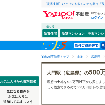
【災害支援】ひとりでも多くの命を救う「災
IDでもっ
ログイン
借りる
北海道
JR
北海道
函館本線
(
こだわり条件
配置、向き、
賃貸住宅
新築マンション
中古マンシ
石勝線
(
0
)
前道6m
東北
青森
根室本線
(
(
0
)
(
0
)
(
0
平坦地
（
関東
東京
石北本線
(
Yahoo!不動産トップ
土地
広島県
販売、価格、
常磐線
(
18
信越・北陸
新潟
(
0
)
(
0
)
(
0
500
更地渡し
大門駅（広島県）の
高崎線
(
20
東海
愛知
お気に入りから資料請求
理想の土地を500万円以下から探しまし
立地
両毛線
(
61
しく検索できるので500万円以下の理
烏山線
(
4
)
気になる物件を
最寄りの
近畿
大阪
お気に入りに
石巻線
(
20
はりま
(
0
)
(
0
)
追加してみましょう
オンライン対