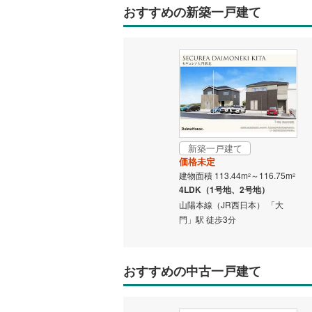
おすすめの新築一戸建て
後藤寺線
(
東北新幹
秋田新幹
山陽新幹
西九州新
新築一戸建て
地下鉄
札幌市営
価格未定
建物面積 113.44m
～116.75m
2
2
仙台市地
4LDK（1号地、2号地）
山陽本線（JR西日本） 「大
東京メト
門」駅 徒歩3分
東京メト
東京メト
おすすめの中古一戸建て
都営浅草
都営大江