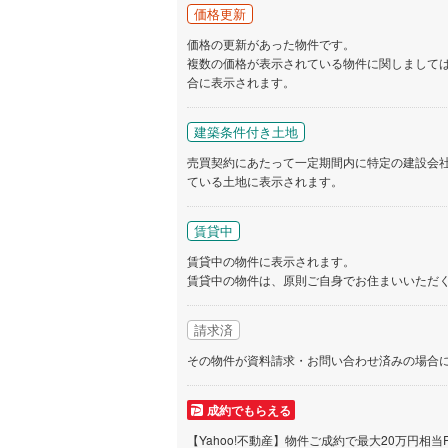
価格更新
いすみ鉄
価格の更新があった物件です。
複数の価格が表示されている物件に関しまして
IGRいわ
合に表示されます。
弘南鉄道
建築条件付き土地
由利高原
売買契約にあたって一定期間内に特定の建設会
長野電鉄
ている土地に表示されます。
宇都宮ラ
賃貸中
鹿島臨海
賃貸中の物件に表示されます。
賃貸中の物件は、原則ご自身でお住まいいただ
小湊鐵道
(
上毛電気
請求済
その物件が資料請求・お問い合わせ済みの場合
流鉄流山
京成本線
(
成約でもらえる
京成金町
【Yahoo!不動産】物件ご成約で最大20万円相当