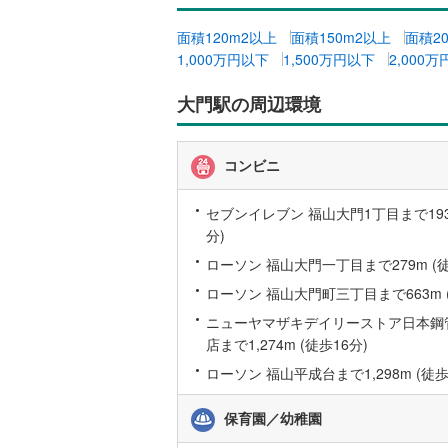
越美北線
(
面積120m2以上
面積150m2以上
面積2
1,000万円以下
1,500万円以下
2,000
氷見線
(
1
)
大門駅の周辺環境
紀勢本線（
桜島線
(
0
)
コンビニ
加古川線
(
セブンイレブン 福山大門1丁目まで193
赤穂線
(
13
分)
宇野線
(
0
)
ローソン 福山大門一丁目まで279m (徒
福塩線
(
16
ローソン 福山大門町三丁目まで663m 
ニューヤマザキデイリーストア日本鋼
岩徳線
(
0
)
店まで1,274m (徒歩16分)
小野田線
(
ローソン 福山平成台まで1,298m (徒歩
舞鶴線
(
0
)
保育園／幼稚園
木次線
(
1
)