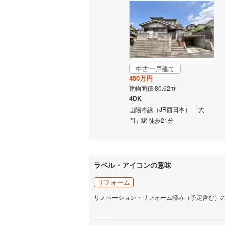
名古屋市
名古屋市
京都市営
中古一戸建て
OsakaMe
450万円
建物面積 80.62m
OsakaMe
2
4DK
OsakaMe
山陽本線（JR西日本） 「大
門」駅 徒歩21分
福岡市地
私鉄・その他
札幌市電
(
ラベル・アイコンの意味
道南いさ
リフォーム
阿武隈急
リノベーション・リフォーム済み（予定含む）
秋田内陸