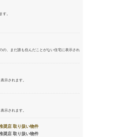
しなの鉄道
(
88
)
ます。
津軽鉄道
(
0
)
三陸鉄道リアス線
(
0
)
仙台空港アクセス線
(
1
)
のの、まだ誰も住んだことがない住宅に表示され
松本電鉄上高地線
(
1
)
関東鉄道常総線
(
9
)
銚子電気鉄道
(
1
)
に表示されます。
上信電鉄上信線
(
2
)
埼玉新都市交通伊奈線
(
4
)
に表示されます。
京成成田高速鉄道アクセス線
(
1
)
京成千葉線
(
0
)
推奨店 取り扱い物件
推奨店 取り扱い物件
京成松戸線
(
10
)