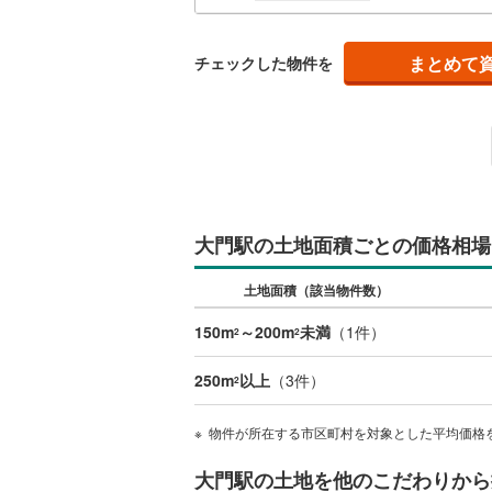
(
0
)
(
0
)
(
0
南武線
(
1
)
まとめて
チェックした物件を
横浜線
(
29
(
0
)
(
0
)
(
0
相模線
(
31
五日市線
(
篠ノ井線
(
(
0
)
(
1
)
(
1
常磐線（
大門駅の土地面積ごとの価格相場
伊東線
(
10
土地面積（該当物件数）
(
0
)
(
0
)
(
1
身延線
(
46
150m
～200m
未満
（
1
件）
2
2
武豊線
(
1
)
250m
以上
（
3
件）
2
関西本線（
物件が所在する市区町村を対象とした平均価格
参宮線
(
3
)
大門駅の土地を他のこだわりから
大糸線（J