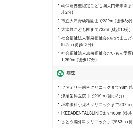
幼保連携型認定こども園大門未来園まで8
桜井線
(
8
)
歩2分)
阪和線
(
20
市立大津野幼稚園まで222m (徒歩3分)
大津野こども園まで722m (徒歩10分)
おおさか
社会福祉法人和泉福祉会ののはまこど
内子線
(
0
)
947m (徒歩12分)
鳴門線
(
0
)
社会福祉法人恵泉福祉会だいもん愛育
1,290m (徒歩17分)
土讃線
(
10
病院
鹿児島本
三角線
(
0
)
ファミリー歯科クリニックまで98m (徒
長崎本線
(
津尾歯科医院まで209m (徒歩3分)
坂本眼科小児科クリニックまで237m (
佐世保線
(
IKEDADENTALCLINICまで488m (徒歩
豊肥本線
(
さとう脳外科クリニックまで583m (徒
日南線
(
3
)