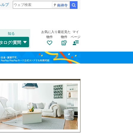
ヘルプ
南禅寺
検索
お気に入り
最近見た
マイ
知る
物件
物件
ページ
千歳線
(
0
)
タログ/質問
日高本線
(
0
)
南道路
（
0
）
福島
宗谷本線
(
0
)
(
5
)
(
0
)
(
0
)
古家あり
（
0
）
栃木
群馬
山梨
東北本線
(
131
)
川越線
(
5
)
(
2
)
(
1
)
(
29
)
吾妻線
(
22
)
日光線
(
20
)
仙石線
(
28
)
小学校まで1km以内
（
0
）
和歌山
大船渡線
(
0
)
(
0
)
(
0
)
(
1
)