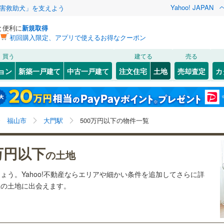
Yahoo! JAPAN
害救助犬」を支えよう
と便利に
新規取得
初回購入限定、アプリで使えるお得なクーポン
検索条件を保存しました
買う
建てる
売る
13
)
札沼線
(
1
)
建ち方、日当たり
ョン
新築一戸建て
中古一戸建て
注文住宅
土地
売却査定
カ
この検索条件の新着物件通知は、
マイページ
から設定できます。
室蘭本線
(
4
)
以上
（
0
）
角地
（
0
）
岩手
宮城
秋田
山形
11
)
富良野線
(
0
)
)
(
0
)
(
0
)
(
0
)
(
0
)
(
0
)
(
0
)
0
）
整形地
（
0
）
大門駅、500万円、建築条件付き土地を含む
神奈川
埼玉
千葉
茨城
0
)
釧網本線
(
0
)
福山市
大門駅
500万円以下の物件一覧
契約、入居関連など
2
)
水郡線
(
21
)
ひめじ別所
長野
富山
石川
福井
)
(
3
)
(
0
)
(
0
)
(
0
)
(
2
)
万円以下
（
0
）
第一種低層住居専用地域
（
0
）
の土地
)
上越線
(
12
)
閉じる
閉じる
お気に入りリストを見る
お気に入りリストを見る
閉じる
閉じる
岐阜
静岡
三重
(
1
)
ょう。Yahoo!不動産ならエリアや細かい条件を追加してさらに詳
検索条件を保存する
)
水戸線
(
4
)
想の土地に出会えます。
仙山線
(
11
)
マイページ
駅が始発駅
（
0
）
海まで2km以内
（
0
）
兵庫
京都
滋賀
奈良
)
気仙沼線
(
1
)
勝原
(
4
)
(
0
)
(
0
)
(
2
)
(
0
)
(
1
)
応