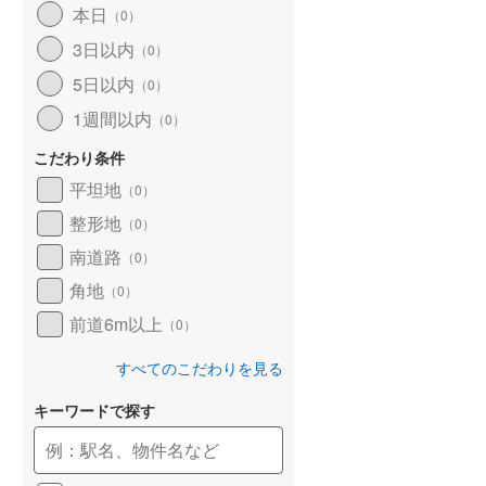
本日
（
0
）
和歌山線
(
35
)
3日以内
（
0
）
東西線
(
0
)
5日以内
（
0
）
予讃線
(
17
)
1週間以内
（
0
）
高徳線
(
6
)
こだわり条件
牟岐線
(
1
)
平坦地
（
0
）
整形地
（
0
）
山陽本線（JR九州）
(
3
)
南道路
（
0
）
篠栗線
(
6
)
角地
（
0
）
指宿枕崎線
(
45
)
前道6m以上
（
0
）
筑肥線
(
2
)
すべてのこだわりを見る
久大本線
(
10
)
キーワードで探す
日田彦山線
(
6
)
筑豊本線
(
18
)