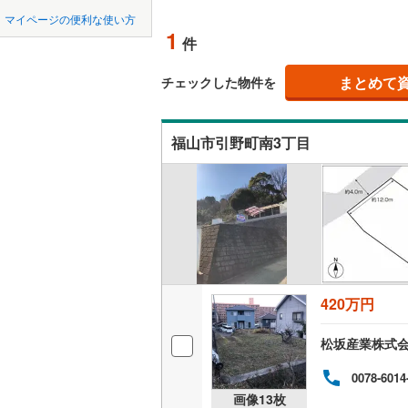
中国
鳥取
北上線
(
0
)
マイページの便利な使い方
オンライ
1
(
0
件
山田線
(
3
)
四国
徳島
大湊線
(
0
)
まとめて
オンライ
チェックした物件を
九州・沖縄
福岡
(
1
)
(
5
)
(
0
只見線
(
1
)
福山市引野町南3丁目
奥羽本線
(
男鹿線
(
0
)
(
0
)
(
1
)
(
0
0
0
0
0
0
0
該当物件
該当物件
該当物件
該当物件
該当物件
該当物件
件
件
件
件
件
件
羽越本線
(
飯山線
(
0
)
(
0
)
(
0
)
(
0
湘南新宿
420万円
(
34
)
外房線
(
55
(
0
)
(
0
)
(
0
松坂産業株式
成田線
(
62
0078-6014
画像
13
枚
東金線
(
24