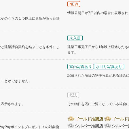
NEW
道
(
7
)
北越急行ほくほく線
(
1
)
情報公開日が7日以内の場合に表示され
はそのうちの１つ以上に更新があった場
て銀河鉄道
(
1
)
青い森鉄道
(
3
)
弘南線
(
0
)
弘南鉄道大鰐線
(
0
)
未入居
鉄道鳥海山ろく線
(
1
)
福島交通飯坂線
(
3
)
社と建築請負契約を結ぶことを条件にし
建築工事完了日から1年以上経過したも
長野線
(
1
)
上田電鉄別所線
(
2
)
ます。
イトレール
(
5
)
関東鉄道竜ケ崎線
(
2
)
室内写真あり
水回り写真あり
鉄道大洗鹿島線
(
45
)
ひたちなか海浜鉄道湊線
(
2
)
記載された項目の物件写真がある場合
くことができません。
29
)
千葉都市モノレール
(
3
)
鉄道上毛線
(
21
)
秩父鉄道
(
14
)
既読
に表示されます。
その物件を既にご覧になっている場合
線
(
0
)
つくばエクスプレス
(
2
)
29
)
京成押上線
(
0
)
ゴールド推奨店
ゴールド
シルバー推奨店
シルバー
線
(
0
)
京成千原線
(
1
)
PayPayポイントプレゼント！の対象物