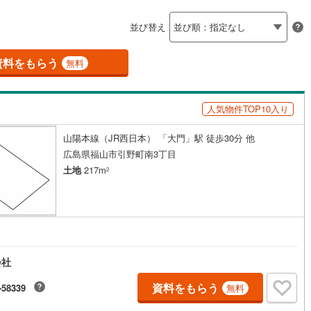
島根
岡山
広島
山口
釜石線
(
0
)
ン内見(相談)可
（
0
）
IT重説可
（
0
）
)
並び替え
花輪線
(
1
)
香川
愛媛
高知
保存した条件を見る
磐越東線
(
0
)
資料をもらう
ン対応とは？
無料
佐賀
長崎
熊本
大分
)
(
1
)
(
0
)
(
0
)
(
0
)
(
0
)
(
0
)
陸羽東線
(
13
)
人気物件TOP10入り
12
)
米坂線
(
0
)
山陽本線（JR西日本） 「大門」駅 徒歩30分 他
五能線
(
0
)
)
(
0
)
(
0
)
(
1
)
(
1
)
(
2
)
(
0
)
この条件で検索する
この条件で検索する
この条件で検索する
この条件で検索する
この条件で検索する
この条件で検索する
市区町村以下を選択
市区町村を選択す
駅を選択する
広島県福山市引野町南3丁目
2
)
白新線
(
0
)
土地
217m
2
越後線
(
2
)
)
(
0
)
(
1
)
(
0
)
(
0
)
(
2
)
(
1
)
ライン（宇都宮～逗子）
湘南新宿ライン（前橋～小田原）
(
22
)
5
)
内房線
(
49
)
)
(
1
)
(
1
)
(
0
)
(
0
)
(
0
)
(
0
)
会社
)
鹿島線
(
0
)
資料をもらう
-58339
無料
3
)
東海道本線
(
12
)