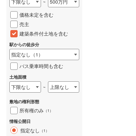
下限なし
500万円
~
城端線
(
0
)
価格未定を含む
関西本線（JR西日本）
(
111
)
売主
大阪環状線
(
2
)
建築条件付土地を含む
山陽本線（JR西日本）
(
82
)
駅からの徒歩分
姫新線
(
47
)
指定なし
（
1
）
吉備線
(
2
)
バス乗車時間も含む
芸備線
(
6
)
土地面積
下限なし
上限なし
~
可部線
(
9
)
宇部線
(
0
)
敷地の権利形態
山陰本線
(
114
)
所有権のみ
（
1
）
境線
(
5
)
情報公開日
指定なし
（
1
）
奈良線
(
1
)