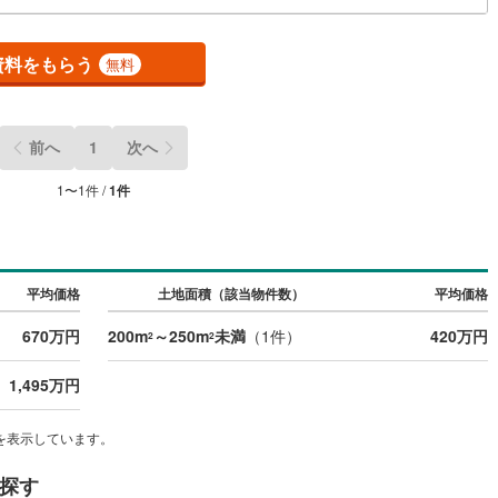
)
(
0
)
(
1
)
(
0
)
(
0
)
(
0
)
(
0
)
鶴見線
(
0
)
資料をもらう
無料
)
根岸線
(
1
)
)
(
0
)
(
0
)
(
0
)
(
0
)
(
0
)
(
0
)
)
中央本線（JR東日本）
(
67
)
前へ
1
次へ
1
)
八高線
(
20
)
1
〜
1
件 /
1
件
0
)
大糸線（JR東日本）
(
2
)
)
(
2
)
(
0
)
(
0
)
(
0
)
(
0
)
(
0
)
各駅停車）
(
4
)
埼京線
(
0
)
)
東海道本線（JR東海）
(
59
)
平均価格
土地面積（該当物件数）
平均価格
)
(
0
)
(
0
)
(
0
)
(
1
)
)
飯田線
(
14
)
670万円
200m
～250m
未満
（
1
件）
420万円
2
2
高山本線（JR東海）
(
9
)
1,495万円
JR東海）
(
6
)
紀勢本線（JR東海）
(
2
)
を表示しています。
博多南線
(
2
)
探す
R西日本）
(
1
)
北陸本線
(
21
)