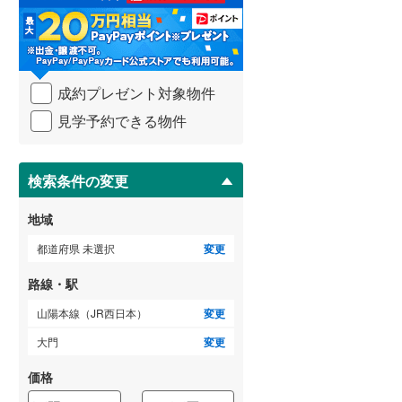
る
(
0
)
(
0
)
(
0
)
・
武蔵野線
(
6
)
条
件
横須賀線
(
1
)
を
櫛ケ浜
(
0
)
(
0
)
成約プレゼント対象物件
マ
青梅線
(
2
)
(
0
)
イ
見学予約できる物件
ペ
小海線
(
15
)
ー
ジ
京浜東北線
(
1
)
(
1
)
(
0
)
(
0
)
に
検索条件の変更
総武線
(
2
)
保
存
地域
御殿場線
(
7
)
す
る
都道府県 未選択
変更
中央本線（JR東海）
(
49
)
路線・駅
太多線
(
30
)
山陽本線（JR西日本）
変更
名松線
(
4
)
大門
変更
東海道本線（JR西日本）
(
20
)
価格
小浜線
(
3
)