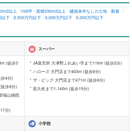
4
)
七尾線
(
1
)
00m2以上
100坪・面積330m2以上
建築条件なしの土地
新着
万円以下
2,500万円以下
3,000万円以下
5,000万円以下
高山本線（JR西日本）
(
1
)
JR西日本）
(
49
)
湖西線
(
161
)
福知山線
(
44
)
スーパー
22
)
播但線
(
47
)
m (徒歩3
JA直売所 大津野ふれあい市まで116m (徒歩2分)
)
津山線
(
1
)
ハローズ 大門店まで403m (徒歩6分)
伯備線
(
4
)
歩4分)
ザ・ビッグ 大門店まで471m (徒歩6分)
)
呉線
(
11
)
(徒歩9分)
富久松まで1,140m (徒歩15分)
管福山病院
山口線
(
1
)
0
)
美祢線
(
0
)
17分)
因美線
(
4
)
小学校
草津線
(
51
)