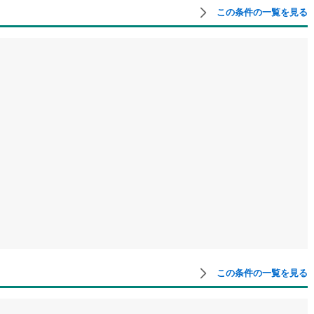
この条件の一覧を見る
7
)
宮崎空港線
(
0
)
線
(
46
)
上越新幹線
(
6
)
線
(
15
)
北陸新幹線
(
46
)
線
(
36
)
北陸新幹線（JR西日本）
(
4
)
幹線
(
0
)
地下鉄南北線
(
3
)
札幌市営地下鉄東西線
(
0
)
下鉄南北線
(
14
)
仙台市地下鉄東西線
(
7
)
ロ丸ノ内線
(
0
)
東京メトロ丸ノ内方南支線
(
0
)
ロ東西線
(
0
)
東京メトロ千代田線
(
0
)
ロ半蔵門線
(
0
)
東京メトロ南北線
(
0
)
この条件の一覧を見る
線
(
0
)
都営三田線
(
0
)
戸線
(
0
)
横浜市営地下鉄ブルーライン
(
0
)