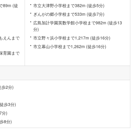
9m (徒
市立大津野小学校まで382m (徒歩5分)
片町線
(
3
)
ぎんがの郷小学校まで533m (徒歩7分)
)
関西空港線
(
1
)
広島加計学園英数学館小学校まで982m (徒歩13
分)
東線
(
1
)
本四備讃線
(
0
)
もえんまで
市立野々浜小学校まで1,217m (徒歩16分)
予土線
(
0
)
市立幕山小学校まで1,262m (徒歩16分)
徳島線
(
1
)
保育園まで
)
土讃線
(
2
)
線
(
113
)
香椎線
(
0
)
肥薩線
(
0
)
歩2分)
4
)
唐津線
(
0
)
徒歩3分)
1
)
大村線
(
1
)
7分)
3
)
日豊本線
(
72
)
歩8分)
吉都線
(
0
)