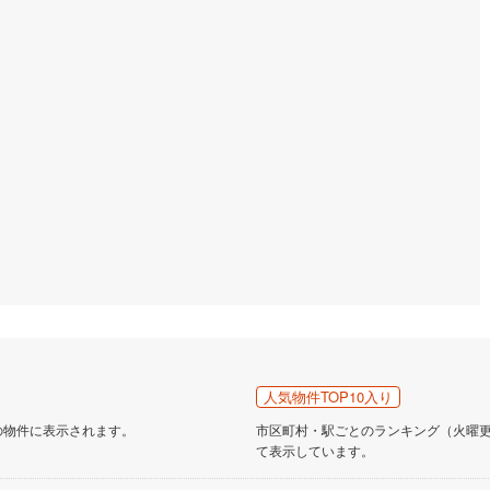
営地下鉄東山線
(
0
)
名古屋市営地下鉄名城線
(
0
)
営地下鉄桜通線
(
0
)
名古屋市営地下鉄上飯田線
(
0
)
地下鉄烏丸線
(
1
)
京都市営地下鉄東西線
(
2
)
tro今里筋線
(
0
)
OsakaMetro御堂筋線
(
2
)
tro四つ橋線
(
1
)
OsakaMetro中央線
(
0
)
tro堺筋線
(
0
)
神戸市営地下鉄西神・山手線
(
1
)
下鉄空港線
(
1
)
福岡市地下鉄箱崎線
(
0
)
0
)
函館市電
(
0
)
りび鉄道
(
0
)
わたらせ渓谷鐵道
(
9
)
人気物件TOP10入り
行
(
10
)
会津鉄道
(
1
)
の物件に表示されます。
市区町村・駅ごとのランキング（火曜更新
て表示しています。
縦貫鉄道
(
0
)
しなの鉄道北しなの線
(
1
)