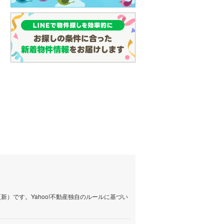
名古屋市営地下鉄鶴舞線
(
1
)
名古屋市営地下鉄名港線
(
0
)
OsakaMetro長堀鶴見緑地線
(
1
)
OsakaMetro谷町線
(
3
)
OsakaMetro千日前線
(
0
)
神戸市営地下鉄海岸線
(
0
)
福岡市地下鉄七隈線
(
3
)
函館市電宝来・谷地頭線
(
0
)
真岡鐵道
(
1
)
山形鉄道フラワー長井線
(
0
)
）です。Yahoo!不動産独自のルールに基づい
えちごトキめき鉄道妙高はねうまラ
イン
(
0
)