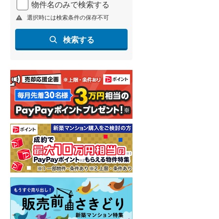
物件名のみで検索する
北海道新幹線
(
1
)
選択時には検索条件の保存不可
山形新幹線
(
12
)
検索する
東海道新幹線
(
12
)
九州新幹線
(
22
)
札幌市営地下鉄東豊線
(
1
)
東京メトロ銀座線
(
0
)
東京メトロ日比谷線
(
0
)
東京メトロ有楽町線
(
1
)
東京メトロ副都心線
(
1
)
都営新宿線
(
0
)
横浜市営地下鉄グリーンライン
(
0
)