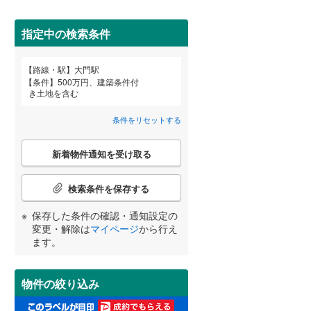
田沢湖線
(
2
)
指定中の検索条件
八戸線
(
0
)
磐越西線
(
0
)
詳しく見る
路線・駅
大門駅
宮崎
鹿児島
沖縄
条件
500万円、建築条件付
(
0
)
(
0
)
(
0
)
陸羽西線
(
1
)
き土地を含む
左沢線
(
5
)
条件をリセットする
津軽線
(
1
)
(
0
)
(
0
)
(
1
)
こ
する
る
条件をリセットする
条件をリセットする
条件をリセットする
条件をリセットする
条件をリセットする
条件をリセットする
新着物件通知を受け取る
の
信越本線
(
6
)
検
索
検索条件を保存する
弥彦線
(
0
)
条
(
0
)
(
1
)
(
0
)
件
保存した条件の確認・通知設定の
総武本線
(
393
)
で
変更・解除は
マイページ
から行え
通
ます。
知
京葉線
(
0
)
(
4
)
(
0
)
(
5
)
を
受
久留里線
(
4
)
物件の絞り込み
け
取
山手線
(
0
)