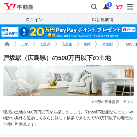
Yahoo!不動産
検索
通知
i
ログイン
ID新規取得
土地
広島県
広島市
東区
戸坂駅
500
戸坂駅（広島県）の500万円以下の土地
一部の画像提供：アフロ
理想の土地を500万円以下から探しましょう。Yahoo!不動産ならエリアや
細かい条件を追加してさらに詳しく検索できるので500万円以下の理想の
土地に出会えます。