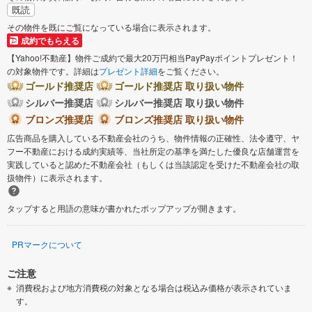
既読
その物件を既にご覧になっている場合に表示されます。
成約でもらえる
【Yahoo!不動産】物件ご成約で最大20万円相当PayPayポイントプレゼント！
の対象物件です。詳細は
プレゼント詳細
をご覧ください。
ゴールド推奨店
ゴールド推奨店 取り扱い物件
シルバー推奨店
シルバー推奨店 取り扱い物件
ブロンズ推奨店
ブロンズ推奨店 取り扱い物件
広告商品を購入している不動産会社のうち、物件情報の正確性、法令遵守、ヤ
フー不動産における成約実績等、当社所定の基準を満たした優良な店舗運営を
実践していると認めた不動産会社（もしくは当該認定を受けた不動産会社の取
扱物件）に表示されます。
タップすると用語の意味が書かれたポップアップが開きます。
PRマークについて
ご注意
消費税および地方消費税の対象となる場合は税込み価格が表示されていま
す。