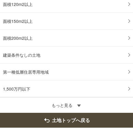
ー
面積120m2以上
ジ
に
面積150m2以上
保
存
す
面積200m2以上
る
建築条件なしの土地
第一種低層住居専用地域
1,500万円以下
もっと見る
土地トップへ戻る