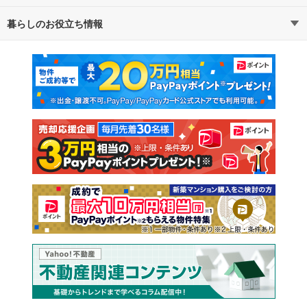
暮らしのお役立ち情報
不動産・住宅
賃貸住宅
マンションカタログ
教えて！住まいの先生
新築マンション
中古マンション
新築一戸建て
中古一戸建て
注文住宅
土地
売却査定