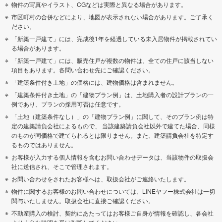
物件の写真やイラスト、CGなどは実際と異なる場合があります。
市区町村の合併などにより、地図が表示されない場合があります。ご了承く
ださい。
「新築一戸建て」には、完成後1年を経過している未入居物件が掲載されてい
る場合があります。
「新築一戸建て」には、販売住戸が複数の物件は、全ての住戸に該当しない
項目もあります。各問い合わせ先にご確認ください。
「建築条件付き土地」の価格には、建物価格は含まれません。
「建築条件付き土地」の「建物プラン例」は、土地購入者の設計プランの一
例であり、プランの採用可否は任意です。
「土地（建築条件なし）」の「建物プラン例」に関して、そのプラン例は特
定の建築請負会社によるもので、 当該建築請負会社以外で建てた場合、同様
のものが同価格で建てられるとは限りません。また、建築請負会社を特定す
るものではありません。
お客様が入力する個人情報を含むお問い合わせデータは、当該物件の取扱会
社に送信され、そこで管理されます。
お問い合わせをされたお客様へは、取扱会社がご連絡いたします。
物件に関するお客様のお問い合わせについては、LINEヤフー株式会社は一切
関与いたしません。取扱会社に直接ご確認ください。
不動産購入の検討、契約にあたってはお客様ご自身が情報を確認し、各会社