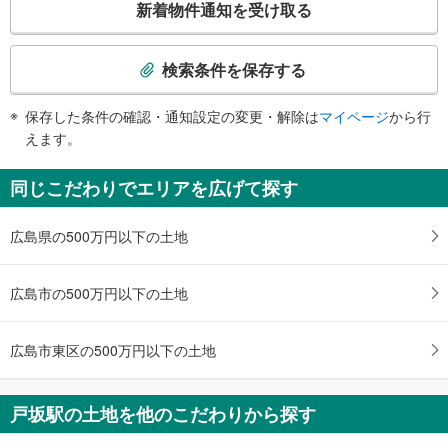
新着物件通知を受け取る
の
検
索
検索条件を保存する
条
件
保存した条件の確認・通知設定の変更・解除は
マイページ
から行
で
えます。
通
知
同じこだわりでエリアを広げて探す
を
受
広島県の500万円以下の土地
け
取
る
広島市の500万円以下の土地
・
条
件
広島市東区の500万円以下の土地
を
マ
戸坂駅の土地を他のこだわりから探す
イ
ペ